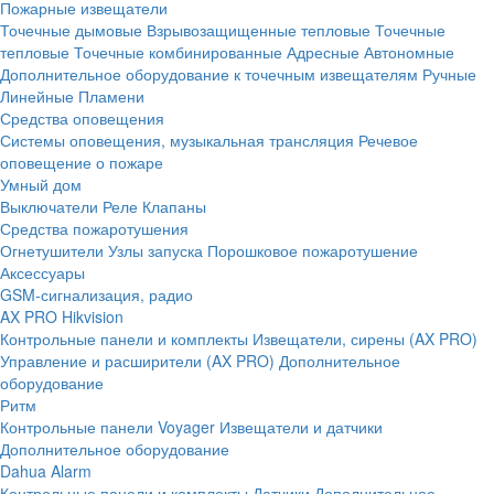
Пожарные извещатели
Точечные дымовые
Взрывозащищенные тепловые
Точечные
тепловые
Точечные комбинированные
Адресные
Автономные
Дополнительное оборудование к точечным извещателям
Ручные
Линейные
Пламени
Средства оповещения
Системы оповещения, музыкальная трансляция
Речевое
оповещение о пожаре
Умный дом
Выключатели
Реле
Клапаны
Средства пожаротушения
Огнетушители
Узлы запуска
Порошковое пожаротушение
Аксессуары
GSM-сигнализация, радио
AX PRO Hikvision
Контрольные панели и комплекты
Извещатели, сирены (AX PRO)
Управление и расширители (AX PRO)
Дополнительное
оборудование
Ритм
Контрольные панели
Voyager
Извещатели и датчики
Дополнительное оборудование
Dahua Alarm
Контрольные панели и комплекты
Датчики
Дополнительное