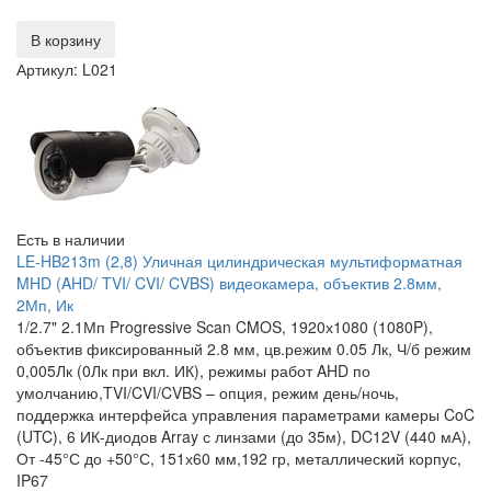
В корзину
Артикул: L021
Есть в наличии
LE-HB213m (2,8) Уличная цилиндрическая мультиформатная
MHD (AHD/ TVI/ CVI/ CVBS) видеокамера, объектив 2.8мм,
2Мп, Ик
1/2.7" 2.1Мп Progressive Scan CMOS, 1920х1080 (1080P),
объектив фиксированный 2.8 мм, цв.режим 0.05 Лк, Ч/б режим
0,005Лк (0Лк при вкл. ИК), режимы работ AHD по
умолчанию,TVI/CVI/CVBS – опция, режим день/ночь,
поддержка интерфейса управления параметрами камеры CoC
(UTC), 6 ИК-диодов Array с линзами (до 35м), DC12V (440 мА),
От -45°С до +50°С, 151х60 мм,192 гр, металлический корпус,
IP67