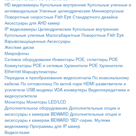
HD видеокамеры
Купольные внутренние
Купольные уличные и
антивандальные
Уличные цилиндрические
Миникорпусные
Поворотные скоростные
Fish Eye
Стандартного дизайна
Аксессуары для AHD камер
IP видеокамеры
Цилиндрические
Купольные внутренние
Купольные уличные
Малогабаритные
Поворотные
Fish Eye
Взрывозащищенные
Аксессуары
Жесткие диски
Микрофоны
Сетевое оборудование
Инжекторы POE, сплиттеры POE
Коммутаторы POE и сетевые
Удлинители POE
Удлинители
Ethernet
Маршрутизаторы
Передача и преобразование видеосигнала
По коаксиальному
кабелю
По оптоволокну
По витой паре
HDMI разветвители и
усилители
USB-модемы
VGA конвертеры
Видеопередатчики и
видеоусилители
Мониторы
Мониторы LED/LCD
Дополнительное оборудование
Дополнительные опции и
аксессуары к камерам BEWARD
Дополнительные опции и
аксессуары к камерам BEWARD "BD"-серии.
Муляжи
видеокамер
Программы для IP камер
Видеоглазки