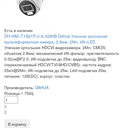
Есть в наличии
DH-HAC-T1A21P-U-IL-0280B Dahua Уличная купольная
мультиформатная камера, 2.8мм, 2Мп, ИК+LED
Уличная купольная HDCVI-видеокамера. 2Мп; CMOS;
объектив 2.8мм; механический ИК-фильтр; чувствительность
0.02лк@F2.0; ИК-подсветка до 25м; видеовыход: BNC
(переключаемый HDCVI/TVI/AHD/CVBS); частота кадров:
25к/c@2Мп; ИК-подсветка до 25м, Led-подсветка 20м;
питание: 12В(DC); корпус: пластик.
Производитель:
DAHUA
Розница
1 752
q
В корзину