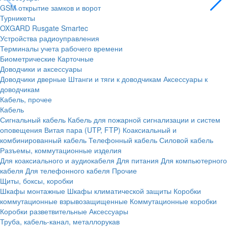
GSM открытие замков и ворот
Турникеты
OXGARD
Rusgate
Smartec
Устройства радиоуправления
Терминалы учета рабочего времени
Биометрические
Карточные
Доводчики и аксессуары
Доводчики дверные
Штанги и тяги к доводчикам
Аксессуары к
доводчикам
Кабель, прочее
Кабель
Сигнальный кабель
Кабель для пожарной сигнализации и систем
оповещения
Витая пара (UTP, FTP)
Коаксиальный и
комбинированный кабель
Телефонный кабель
Силовой кабель
Разъемы, коммутационные изделия
Для коаксиального и аудиокабеля
Для питания
Для компьютерного
кабеля
Для телефонного кабеля
Прочие
Щиты, боксы, коробки
Шкафы монтажные
Шкафы климатической защиты
Коробки
коммутационные взрывозащищенные
Коммутационные коробки
Коробки разветвительные
Аксессуары
Труба, кабель-канал, металлорукав