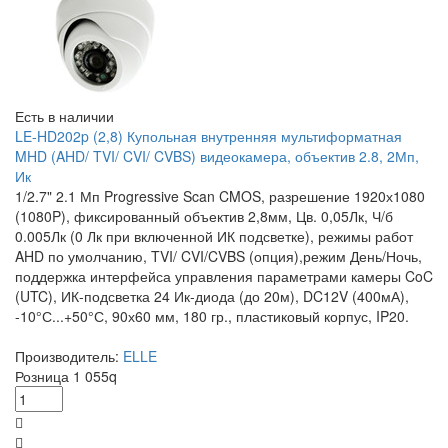
Есть в наличии
LE-HD202p (2,8) Купольная внутренняя мультиформатная
MHD (AHD/ TVI/ CVI/ CVBS) видеокамера, объектив 2.8, 2Мп,
Ик
1/2.7" 2.1 Мп Progressive Scan CMOS, разрешение 1920х1080
(1080P), фиксированный объектив 2,8мм, Цв. 0,05Лк, Ч/б
0.005Лк (0 Лк при включенной ИК подсветке), режимы работ
AHD по умолчанию, TVI/ CVI/CVBS (опция),режим День/Ночь,
поддержка интерфейса управления параметрами камеры CoC
(UTC), ИК-подсветка 24 Ик-диода (до 20м), DC12V (400мА),
-10°С...+50°С, 90х60 мм, 180 гр., пластиковый корпус, IP20.
Производитель:
ELLE
Розница
1 055
q