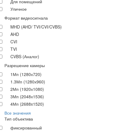
Для помещений
Уличное
Формат видеосигнала
MHD (AHD/ TVI/CVI/CVBS)
AHD
CVI
TVI
CVBS (Аналог)
Разрешение камеры
1Мп (1280х720)
1.3Мп (1280х960)
2Мп (1920х1080)
3Мп (2048х1536)
4Мп (2688x1520)
Все значения
Тип объектива
фиксированный