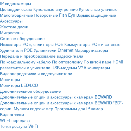
IP видеокамеры
Цилиндрические
Купольные внутренние
Купольные уличные
Малогабаритные
Поворотные
Fish Eye
Взрывозащищенные
Аксессуары
Жесткие диски
Микрофоны
Сетевое оборудование
Инжекторы POE, сплиттеры POE
Коммутаторы POE и сетевые
Удлинители POE
Удлинители Ethernet
Маршрутизаторы
Передача и преобразование видеосигнала
По коаксиальному кабелю
По оптоволокну
По витой паре
HDMI
разветвители и усилители
USB-модемы
VGA конвертеры
Видеопередатчики и видеоусилители
Мониторы
Мониторы LED/LCD
Дополнительное оборудование
Дополнительные опции и аксессуары к камерам BEWARD
Дополнительные опции и аксессуары к камерам BEWARD "BD"-
серии.
Муляжи видеокамер
Программы для IP камер
Видеоглазки
WI-FI передача
Точки доступа Wi-Fi