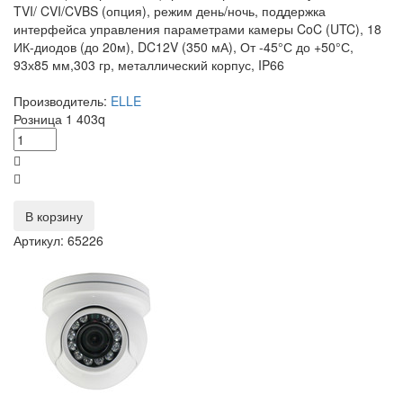
TVI/ CVI/CVBS (опция), режим день/ночь, поддержка
интерфейса управления параметрами камеры CoC (UTC), 18
ИК-диодов (до 20м), DC12V (350 мА), От -45°С до +50°С,
93х85 мм,303 гр, металлический корпус, IP66
Производитель:
ELLE
Розница
1 403
q
В корзину
Артикул: 65226