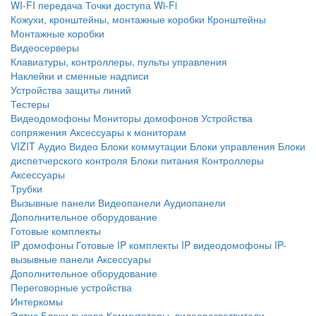
WI-FI передача
Точки доступа Wi-Fi
Кожухи, кронштейны, монтажные коробки
Кронштейны
Монтажные коробки
Видеосерверы
Клавиатуры, контроллеры, пульты управления
Наклейки и сменные надписи
Устройства защиты линий
Тестеры
Видеодомофоны
Мониторы домофонов
Устройства
сопряжения
Аксессуары к мониторам
VIZIT
Аудио
Видео
Блоки коммутации
Блоки управления
Блоки
диспетчерского контроля
Блоки питания
Контроллеры
Аксессуары
Трубки
Вызывные панели
Видеопанели
Аудиопанели
Дополнительное оборудование
Готовые комплекты
IP домофоны
Готовые IP комплекты
IP видеодомофоны
IP-
вызывные панели
Аксессуары
Дополнительное оборудование
Переговорные устройства
Интеркомы
Элтис
Блоки вызова
Коммутаторы, видеоразветвители