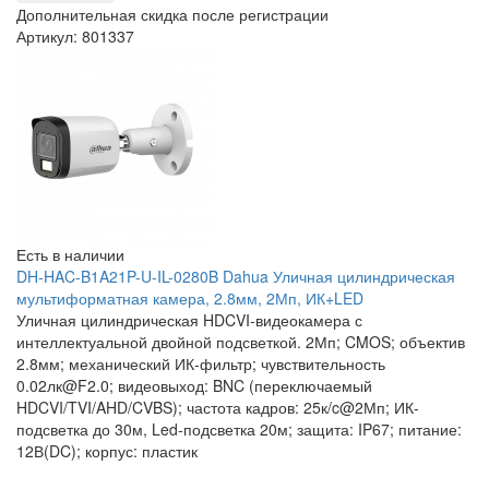
Дополнительная скидка после регистрации
Артикул: 801337
Есть в наличии
DH-HAC-B1A21P-U-IL-0280B Dahua Уличная цилиндрическая
мультиформатная камера, 2.8мм, 2Мп, ИК+LED
Уличная цилиндрическая HDCVI-видеокамера с
интеллектуальной двойной подсветкой. 2Мп; CMOS; объектив
2.8мм; механический ИК-фильтр; чувствительность
0.02лк@F2.0; видеовыход: BNC (переключаемый
HDCVI/TVI/AHD/CVBS); частота кадров: 25к/c@2Мп; ИК-
подсветка до 30м, Led-подсветка 20м; защита: IP67; питание:
12В(DC); корпус: пластик