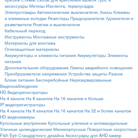
аксессуары
Метизы
Изолента, термоусадка
Электротовары
Автоматические выключатели, боксы
Клеммы
и клеммные колодки
Резисторы
Предохранители
Удлинители и
разветвители
Розетки и выключатели
Кабельный переход
Инструменты
Монтажные инструменты
Материалы для монтажа
Огнезащитные материалы
Аккумуляторы и элементы питания
Аккумуляторы
Элементы
питания
Дополнительное оборудование
Лампы аварийного освещения
Преобразователи напряжения
Устройства защиты
Разное
Блоки питания
Бесперебойные
Нерезервированные
Видеонаблюдение
HD Видеорегистраторы
На 4 канала
На 8 каналов
На 16 каналов и больше
IP видеорегистраторы
На 4 канала
На 8 каналов
На 16 каналов
На 32 и более каналов
HD видеокамеры
Купольные внутренние
Купольные уличные и антивандальные
Уличные цилиндрические
Миникорпусные
Поворотные скоростные
Fish Eye
Стандартного дизайна
Аксессуары для AHD камер