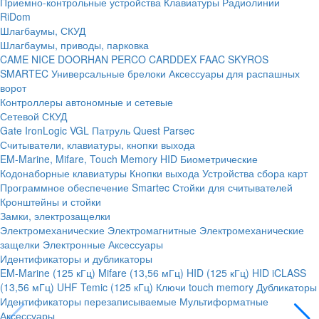
Приемно-контрольные устройства
Клавиатуры
Радиолинии
RiDom
Шлагбаумы, СКУД
Шлагбаумы, приводы, парковка
CAME
NICE
DOORHAN
PERCO
CARDDEX
FAAC
SKYROS
SMARTEC
Универсальные брелоки
Аксессуары для распашных
ворот
Контроллеры автономные и сетевые
Сетевой СКУД
Gate
IronLogic
VGL Патруль
Quest
Parsec
Считыватели, клавиатуры, кнопки выхода
EM-Marine, Mifare, Touch Memory
HID
Биометрические
Кодонаборные клавиатуры
Кнопки выхода
Устройства сбора карт
Программное обеспечение Smartec
Стойки для считывателей
Кронштейны и стойки
Замки, электрозащелки
Электромеханические
Электромагнитные
Электромеханические
защелки
Электронные
Аксессуары
Идентификаторы и дубликаторы
EM-Marine (125 кГц)
Mifare (13,56 мГц)
HID (125 кГц)
HID iCLASS
(13,56 мГц)
UHF
Temic (125 кГц)
Ключи touch memory
Дубликаторы
Идентификаторы перезаписываемые
Мультиформатные
Аксессуары