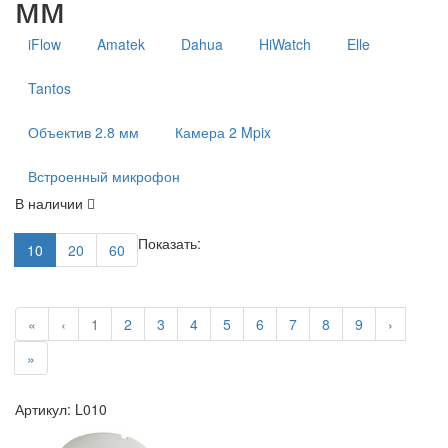
мм
iFlow
Amatek
Dahua
HiWatch
Elle
Tantos
Объектив 2.8 мм
Камера 2 Mpix
Встроенный микрофон
В наличии
Показать:
10
20
60
«
‹
1
2
3
4
5
6
7
8
9
›
»
Артикул: L010