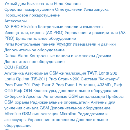
Умный дом
Выключатели
Реле
Клапаны
Средства пожаротушения
Огнетушители
Узлы запуска
Порошковое пожаротушение
Аксессуары
AX PRO Hikvision
Контрольные панели и комплекты
Извещатели, сирены (AX PRO)
Управление и расширители (AX
PRO)
Дополнительное оборудование
Ритм
Контрольные панели
Voyager
Извещатели и датчики
Дополнительное оборудование
Dahua Alarm
Контрольные панели и комплекты
Датчики
Дополнительное оборудование
CCU (R&DS)
Альтоника
Автономная GSM-сигнализация TAVR
Lonta 202
Lonta Optima (RS-201)
Риф Стринг-200
Система "Консьерж"
Риф Ринг-701
Риф Ринг-2
Риф Ринг-1
Антенны, 433МГц
Риф-
ОП5
Риф-ОП4
Клавиатуры, дополнительное оборудование.
Сибирский Арсенал
Автономные GSM сигнализации
Приборы
GSM охраны
Радиоканальные оповещатели
Антенны для
усиления сигнала GSM
Дополнительное оборудование
Microline
GSM cигнализации Microline
Радиодатчики и
аксессуары
Управление отоплением
Дополнительное
оборудование