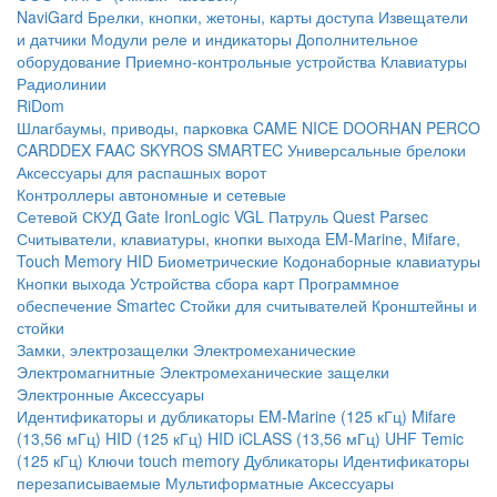
NaviGard
Брелки, кнопки, жетоны, карты доступа
Извещатели
и датчики
Модули реле и индикаторы
Дополнительное
оборудование
Приемно-контрольные устройства
Клавиатуры
Радиолинии
RiDom
Шлагбаумы, приводы, парковка
CAME
NICE
DOORHAN
PERCO
CARDDEX
FAAC
SKYROS
SMARTEC
Универсальные брелоки
Аксессуары для распашных ворот
Контроллеры автономные и сетевые
Сетевой СКУД
Gate
IronLogic
VGL Патруль
Quest
Parsec
Считыватели, клавиатуры, кнопки выхода
EM-Marine, Mifare,
Touch Memory
HID
Биометрические
Кодонаборные клавиатуры
Кнопки выхода
Устройства сбора карт
Программное
обеспечение Smartec
Стойки для считывателей
Кронштейны и
стойки
Замки, электрозащелки
Электромеханические
Электромагнитные
Электромеханические защелки
Электронные
Аксессуары
Идентификаторы и дубликаторы
EM-Marine (125 кГц)
Mifare
(13,56 мГц)
HID (125 кГц)
HID iCLASS (13,56 мГц)
UHF
Temic
(125 кГц)
Ключи touch memory
Дубликаторы
Идентификаторы
перезаписываемые
Мультиформатные
Аксессуары