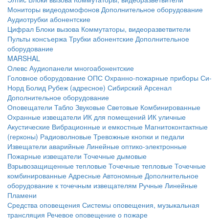
Мониторы видеодомофонов
Дополнительное оборудование
Аудиотрубки абонентские
Цифрал
Блоки вызова
Коммутаторы, видеоразветвители
Пульты консъержа
Трубки абонентские
Дополнительное
оборудование
MARSHAL
Олевс
Аудиопанели многоабонентские
Головное оборудование ОПС
Охранно-пожарные приборы
Си-
Норд
Болид
Рубеж (адресное)
Сибирский Арсенал
Дополнительное оборудование
Оповещатели
Табло
Звуковые
Световые
Комбинированные
Охранные извещатели
ИК для помещений
ИК уличные
Акустические
Вибрационные и емкостные
Магнитоконтактные
(герконы)
Радиоволновые
Тревожные кнопки и педали
Извещатели аварийные
Линейные оптико-электронные
Пожарные извещатели
Точечные дымовые
Взрывозащищенные тепловые
Точечные тепловые
Точечные
комбинированные
Адресные
Автономные
Дополнительное
оборудование к точечным извещателям
Ручные
Линейные
Пламени
Средства оповещения
Системы оповещения, музыкальная
трансляция
Речевое оповещение о пожаре