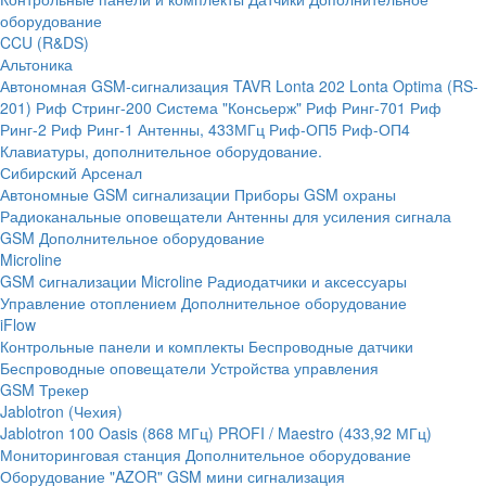
оборудование
CCU (R&DS)
Альтоника
Автономная GSM-сигнализация TAVR
Lonta 202
Lonta Optima (RS-
201)
Риф Стринг-200
Система "Консьерж"
Риф Ринг-701
Риф
Ринг-2
Риф Ринг-1
Антенны, 433МГц
Риф-ОП5
Риф-ОП4
Клавиатуры, дополнительное оборудование.
Сибирский Арсенал
Автономные GSM сигнализации
Приборы GSM охраны
Радиоканальные оповещатели
Антенны для усиления сигнала
GSM
Дополнительное оборудование
Microline
GSM cигнализации Microline
Радиодатчики и аксессуары
Управление отоплением
Дополнительное оборудование
iFlow
Контрольные панели и комплекты
Беспроводные датчики
Беспроводные оповещатели
Устройства управления
GSM Трекер
Jablotron (Чехия)
Jablotron 100
Oasis (868 МГц)
PROFI / Maestro (433,92 МГц)
Мониторинговая станция
Дополнительное оборудование
Оборудование "AZOR" GSM мини сигнализация