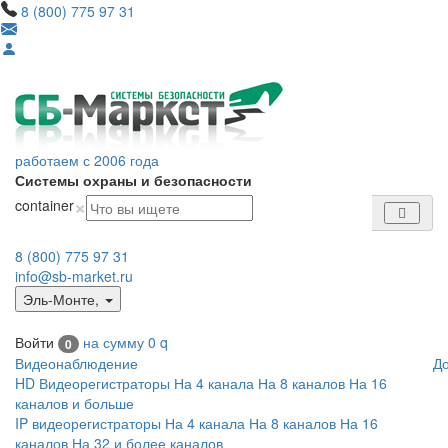
8 (800) 775 97 31
работаем с 2006 года
Системы охраны и безопасности
×
container
8 (800) 775 97 31
info@sb-market.ru
Эль-Монте
,
Войти
на сумму
0
q
0
Видеонаблюдение
Д
HD Видеорегистраторы
На 4 канала
На 8 каналов
На 16
каналов и больше
IP видеорегистраторы
На 4 канала
На 8 каналов
На 16
каналов
На 32 и более каналов