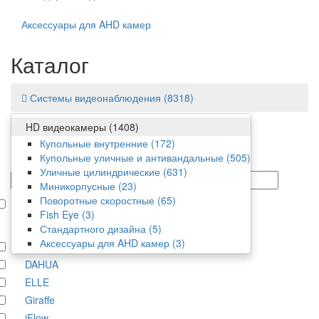
Аксессуары для AHD камер
Каталог
Системы видеонаблюдения
(8318)
HD видеокамеры
(1408)
Фильтр
Купольные внутренние
(172)
Купольные уличные и антивандальные
(505)
Цена
Уличные цилиндрические
(631)
от/до
Миникорпусные
(23)
Поворотные скоростные
(65)
В наличии
Fish Eye
(3)
Производитель
Стандартного дизайна
(5)
Аксессуары для AHD камер
(3)
Amatek
DAHUA
ELLE
Giraffe
iFlow