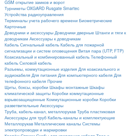
GSM открытие замков и ворот
Турникеты
OXGARD
Rusgate
Smartec
Устройства радиоуправления
Терминалы учета рабочего времени
Биометрические
Карточные
Доводчики и аксессуары
Доводчики дверные
Штанги и тяги к
доводчикам
Аксессуары к доводчикам
Кабель
Сигнальный кабель
Кабель для пожарной
сигнализации и систем оповещения
Витая пара (UTP, FTP)
Коаксиальный и комбинированный кабель
Телефонный
кабель
Силовой кабель
Разъемы, коммутационные изделия
Для коаксиального и
аудиокабеля
Для питания
Для компьютерного кабеля
Для
телефонного кабеля
Прочие
Щиты, боксы, коробки
Шкафы монтажные
Шкафы
климатической защиты
Коробки коммутационные
взрывозащищенные
Коммутационные коробки
Коробки
разветвительные
Аксессуары
Труба, кабель-канал, металлорукав
Труба пластиковая
Аксессуары для труб
Кабель-каналы и комплектующие
Металлорукав
Металлические каналы
Системы
электропроводки и маркировки
Крепёж
Стяжки
Скобы для крепления кабеля
Трос и