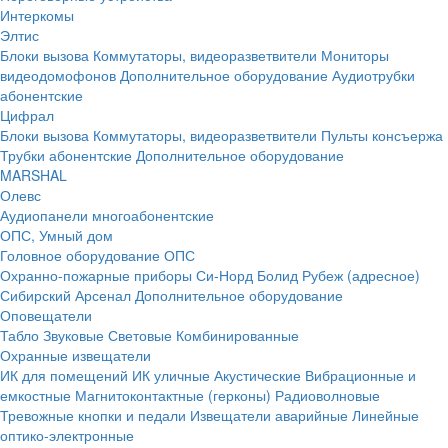
Интеркомы
Элтис
Блоки вызова
Коммутаторы, видеоразветвители
Мониторы
видеодомофонов
Дополнительное оборудование
Аудиотрубки
абонентские
Цифрал
Блоки вызова
Коммутаторы, видеоразветвители
Пульты консъержа
Трубки абонентские
Дополнительное оборудование
MARSHAL
Олевс
Аудиопанели многоабонентские
ОПС, Умный дом
Головное оборудование ОПС
Охранно-пожарные приборы
Си-Норд
Болид
Рубеж (адресное)
Сибирский Арсенал
Дополнительное оборудование
Оповещатели
Табло
Звуковые
Световые
Комбинированные
Охранные извещатели
ИК для помещений
ИК уличные
Акустические
Вибрационные и
емкостные
Магнитоконтактные (герконы)
Радиоволновые
Тревожные кнопки и педали
Извещатели аварийные
Линейные
оптико-электронные