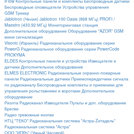
iFlow
Контрольные панели и комплекты
Беспроводные датчики
Беспроводные оповещатели
Устройства управления
GSM Трекер
Jablotron (Чехия)
Jablotron 100
Oasis (868 МГц)
PROFI /
Maestro (433,92 МГц)
Мониторинговая станция
Дополнительное оборудование
Оборудование "AZOR" GSM
мини сигнализация
Visonic (Израиль)
Радиоканальное оборудование серии
PowerG
Радиоканальное оборудование серии PowerCode
PROXYMA
ELDES
Контрольные панели и устройства
Извещатели и
датчики
Дополнительное оборудование
ELMES ELECTRONIC
Радиоканальные охранно-пожарные
панели
Радиоканальные датчики
Приемопередатчики сигнала
по радиоканалу
Беспроводные комплекты и приемники для
управления рольставнями и воротами
Дополнительное
оборудование
Риэлта Радиоканал
Извещатели
Пульты и доп. оборудование
Брелки
Радио тревожные кнопки
НТЦ "ТЕКО"
Радиоканальная система "Астра-Zитадель"
Радиоканальная система "Астра"
ООО "ИПРо" (Умный Часовой)