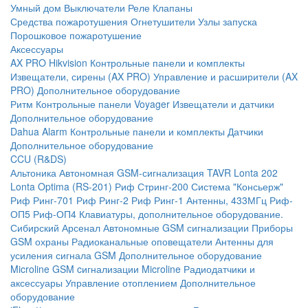
Умный дом
Выключатели
Реле
Клапаны
Средства пожаротушения
Огнетушители
Узлы запуска
Порошковое пожаротушение
Аксессуары
AX PRO Hikvision
Контрольные панели и комплекты
Извещатели, сирены (AX PRO)
Управление и расширители (AX
PRO)
Дополнительное оборудование
Ритм
Контрольные панели
Voyager
Извещатели и датчики
Дополнительное оборудование
Dahua Alarm
Контрольные панели и комплекты
Датчики
Дополнительное оборудование
CCU (R&DS)
Альтоника
Автономная GSM-сигнализация TAVR
Lonta 202
Lonta Optima (RS-201)
Риф Стринг-200
Система "Консьерж"
Риф Ринг-701
Риф Ринг-2
Риф Ринг-1
Антенны, 433МГц
Риф-
ОП5
Риф-ОП4
Клавиатуры, дополнительное оборудование.
Сибирский Арсенал
Автономные GSM сигнализации
Приборы
GSM охраны
Радиоканальные оповещатели
Антенны для
усиления сигнала GSM
Дополнительное оборудование
Microline
GSM cигнализации Microline
Радиодатчики и
аксессуары
Управление отоплением
Дополнительное
оборудование