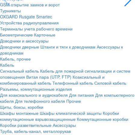
GSM открытие замков и ворот
Турникеты
OXGARD
Rusgate
Smartec
Устройства радиоуправления
Терминалы учета рабочего времени
Биометрические
Карточные
Доводчики и аксессуары
Доводчики дверные
Штанги и тяги к доводчикам
Аксессуары к
доводчикам
Кабель, прочее
Кабель
Сигнальный кабель
Кабель для пожарной сигнализации и систем
оповещения
Витая пара (UTP, FTP)
Коаксиальный и
комбинированный кабель
Телефонный кабель
Силовой кабель
Разъемы, коммутационные изделия
Для коаксиального и аудиокабеля
Для питания
Для компьютерного
кабеля
Для телефонного кабеля
Прочие
Щиты, боксы, коробки
Шкафы монтажные
Шкафы климатической защиты
Коробки
коммутационные взрывозащищенные
Коммутационные коробки
Коробки разветвительные
Аксессуары
Труба, кабель-канал, металлорукав