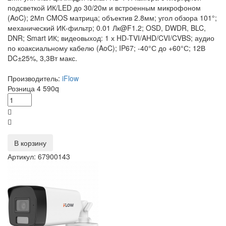
подсветкой ИК/LED до 30/20м и встроенным микрофоном
(AoC); 2Мп CMOS матрица; объектив 2.8мм; угол обзора 101°;
механический ИК-фильтр; 0.01 Лк@F1.2; OSD, DWDR, BLC,
DNR; Smart ИК; видеовыход: 1 х HD-TVI/AHD/CVI/CVBS; аудио
по коаксиальному кабелю (AoC); IP67; -40°С до +60°С; 12В
DC±25%, 3,3Вт макс.
Производитель:
iFlow
Розница
4 590
q
В корзину
Артикул: 67900143