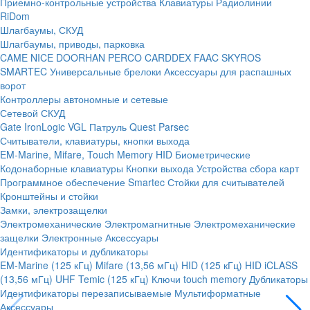
Приемно-контрольные устройства
Клавиатуры
Радиолинии
RiDom
Шлагбаумы, СКУД
Шлагбаумы, приводы, парковка
CAME
NICE
DOORHAN
PERCO
CARDDEX
FAAC
SKYROS
SMARTEC
Универсальные брелоки
Аксессуары для распашных
ворот
Контроллеры автономные и сетевые
Сетевой СКУД
Gate
IronLogic
VGL Патруль
Quest
Parsec
Считыватели, клавиатуры, кнопки выхода
EM-Marine, Mifare, Touch Memory
HID
Биометрические
Кодонаборные клавиатуры
Кнопки выхода
Устройства сбора карт
Программное обеспечение Smartec
Стойки для считывателей
Кронштейны и стойки
Замки, электрозащелки
Электромеханические
Электромагнитные
Электромеханические
защелки
Электронные
Аксессуары
Идентификаторы и дубликаторы
EM-Marine (125 кГц)
Mifare (13,56 мГц)
HID (125 кГц)
HID iCLASS
(13,56 мГц)
UHF
Temic (125 кГц)
Ключи touch memory
Дубликаторы
Идентификаторы перезаписываемые
Мультиформатные
Аксессуары