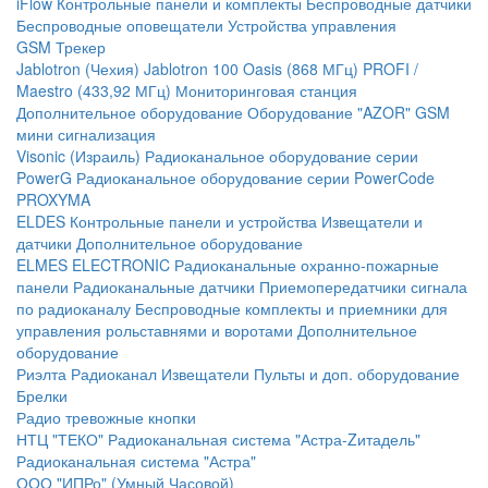
iFlow
Контрольные панели и комплекты
Беспроводные датчики
Беспроводные оповещатели
Устройства управления
GSM Трекер
Jablotron (Чехия)
Jablotron 100
Oasis (868 МГц)
PROFI /
Maestro (433,92 МГц)
Мониторинговая станция
Дополнительное оборудование
Оборудование "AZOR" GSM
мини сигнализация
Visonic (Израиль)
Радиоканальное оборудование серии
PowerG
Радиоканальное оборудование серии PowerCode
PROXYMA
ELDES
Контрольные панели и устройства
Извещатели и
датчики
Дополнительное оборудование
ELMES ELECTRONIC
Радиоканальные охранно-пожарные
панели
Радиоканальные датчики
Приемопередатчики сигнала
по радиоканалу
Беспроводные комплекты и приемники для
управления рольставнями и воротами
Дополнительное
оборудование
Риэлта Радиоканал
Извещатели
Пульты и доп. оборудование
Брелки
Радио тревожные кнопки
НТЦ "ТЕКО"
Радиоканальная система "Астра-Zитадель"
Радиоканальная система "Астра"
ООО "ИПРо" (Умный Часовой)