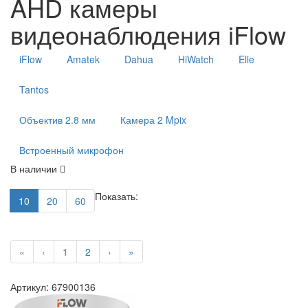
AHD камеры
видеонаблюдения iFlow
iFlow
Amatek
Dahua
HiWatch
Elle
Tantos
Объектив 2.8 мм
Камера 2 Mpix
Встроенный микрофон
В наличии
Показать:
10
20
60
«
‹
1
2
›
»
Артикул: 67900136