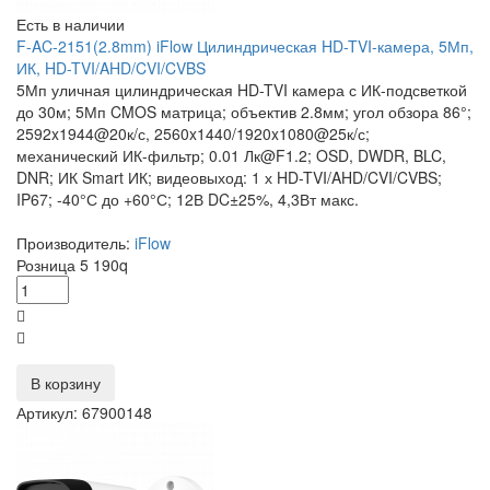
Есть в наличии
F-AC-2151(2.8mm) iFlow Цилиндрическая HD-TVI-камера, 5Мп,
ИК, HD-TVI/AHD/CVI/CVBS
5Мп уличная цилиндрическая HD-TVI камера с ИК-подсветкой
до 30м; 5Мп CMOS матрица; объектив 2.8мм; угол обзора 86°;
2592x1944@20к/с, 2560x1440/1920x1080@25к/с;
механический ИК-фильтр; 0.01 Лк@F1.2; OSD, DWDR, BLC,
DNR; ИК Smart ИК; видеовыход: 1 х HD-TVI/AHD/CVI/CVBS;
IP67; -40°С до +60°С; 12В DC±25%, 4,3Вт макс.
Производитель:
iFlow
Розница
5 190
q
В корзину
Артикул: 67900148