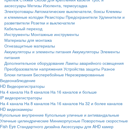
аксессуары
Метизы
Изолента, термоусадка
Электротовары
Автоматические выключатели, боксы
Клеммы
и клеммные колодки
Резисторы
Предохранители
Удлинители и
разветвители
Розетки и выключатели
Кабельный переход
Инструменты
Монтажные инструменты
Материалы для монтажа
Огнезащитные материалы
Аккумуляторы и элементы питания
Аккумуляторы
Элементы
питания
Дополнительное оборудование
Лампы аварийного освещения
Преобразователи напряжения
Устройства защиты
Разное
Блоки питания
Бесперебойные
Нерезервированные
Видеонаблюдение
HD Видеорегистраторы
На 4 канала
На 8 каналов
На 16 каналов и больше
IP видеорегистраторы
На 4 канала
На 8 каналов
На 16 каналов
На 32 и более каналов
HD видеокамеры
Купольные внутренние
Купольные уличные и антивандальные
Уличные цилиндрические
Миникорпусные
Поворотные скоростные
Fish Eye
Стандартного дизайна
Аксессуары для AHD камер