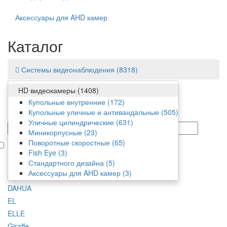
Аксессуары для AHD камер
Каталог
Системы видеонаблюдения
(8318)
HD видеокамеры
(1408)
Фильтр
Купольные внутренние
(172)
Купольные уличные и антивандальные
(505)
Цена
Уличные цилиндрические
(631)
от/до
Миникорпусные
(23)
Поворотные скоростные
(65)
В наличии
Fish Eye
(3)
Производитель
Стандартного дизайна
(5)
Аксессуары для AHD камер
(3)
Amatek
DAHUA
EL
ELLE
Giraffe