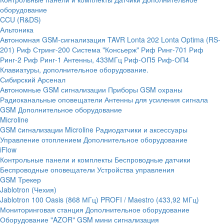
оборудование
CCU (R&DS)
Альтоника
Автономная GSM-сигнализация TAVR
Lonta 202
Lonta Optima (RS-
201)
Риф Стринг-200
Система "Консьерж"
Риф Ринг-701
Риф
Ринг-2
Риф Ринг-1
Антенны, 433МГц
Риф-ОП5
Риф-ОП4
Клавиатуры, дополнительное оборудование.
Сибирский Арсенал
Автономные GSM сигнализации
Приборы GSM охраны
Радиоканальные оповещатели
Антенны для усиления сигнала
GSM
Дополнительное оборудование
Microline
GSM cигнализации Microline
Радиодатчики и аксессуары
Управление отоплением
Дополнительное оборудование
iFlow
Контрольные панели и комплекты
Беспроводные датчики
Беспроводные оповещатели
Устройства управления
GSM Трекер
Jablotron (Чехия)
Jablotron 100
Oasis (868 МГц)
PROFI / Maestro (433,92 МГц)
Мониторинговая станция
Дополнительное оборудование
Оборудование "AZOR" GSM мини сигнализация