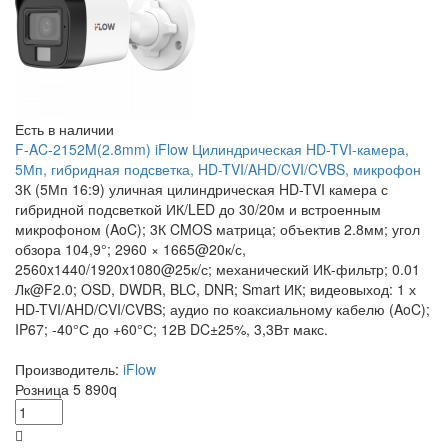
Есть в наличии
F-AC-2152M(2.8mm) iFlow Цилиндрическая HD-TVI-камера,
5Мп, гибридная подсветка, HD-TVI/AHD/CVI/CVBS, микрофон
3К (5Мп 16:9) уличная цилиндрическая HD-TVI камера с
гибридной подсветкой ИК/LED до 30/20м и встроенным
микрофоном (AoC); 3К CMOS матрица; объектив 2.8мм; угол
обзора 104,9°; 2960 × 1665@20к/с,
2560x1440/1920x1080@25к/с; механический ИК-фильтр; 0.01
Лк@F2.0; OSD, DWDR, BLC, DNR; Smart ИК; видеовыход: 1 х
HD-TVI/AHD/CVI/CVBS; аудио по коаксиальному кабелю (AoC);
IP67; -40°С до +60°С; 12В DC±25%, 3,3Вт макс.
Производитель:
iFlow
Розница
5 890
q