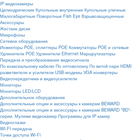
IP видеокамеры
Цилиндрические
Купольные внутренние
Купольные уличные
Малогабаритные
Поворотные
Fish Eye
Взрывозащищенные
Аксессуары
Жесткие диски
Микрофоны
Сетевое оборудование
Инжекторы POE, сплиттеры POE
Коммутаторы POE и сетевые
Удлинители POE
Удлинители Ethernet
Маршрутизаторы
Передача и преобразование видеосигнала
По коаксиальному кабелю
По оптоволокну
По витой паре
HDMI
разветвители и усилители
USB-модемы
VGA конвертеры
Видеопередатчики и видеоусилители
Мониторы
Мониторы LED/LCD
Дополнительное оборудование
Дополнительные опции и аксессуары к камерам BEWARD
Дополнительные опции и аксессуары к камерам BEWARD "BD"-
серии.
Муляжи видеокамер
Программы для IP камер
Видеоглазки
WI-FI передача
Точки доступа Wi-Fi