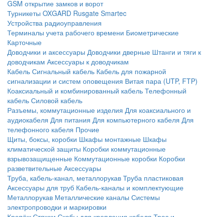
GSM открытие замков и ворот
Турникеты
OXGARD
Rusgate
Smartec
Устройства радиоуправления
Терминалы учета рабочего времени
Биометрические
Карточные
Доводчики и аксессуары
Доводчики дверные
Штанги и тяги к
доводчикам
Аксессуары к доводчикам
Кабель
Сигнальный кабель
Кабель для пожарной
сигнализации и систем оповещения
Витая пара (UTP, FTP)
Коаксиальный и комбинированный кабель
Телефонный
кабель
Силовой кабель
Разъемы, коммутационные изделия
Для коаксиального и
аудиокабеля
Для питания
Для компьютерного кабеля
Для
телефонного кабеля
Прочие
Щиты, боксы, коробки
Шкафы монтажные
Шкафы
климатической защиты
Коробки коммутационные
взрывозащищенные
Коммутационные коробки
Коробки
разветвительные
Аксессуары
Труба, кабель-канал, металлорукав
Труба пластиковая
Аксессуары для труб
Кабель-каналы и комплектующие
Металлорукав
Металлические каналы
Системы
электропроводки и маркировки
Крепёж
Стяжки
Скобы для крепления кабеля
Трос и