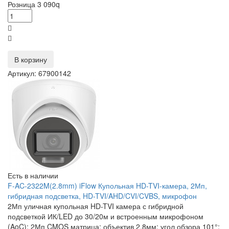
Розница
3 090
q
В корзину
Артикул: 67900142
Есть в наличии
F-AC-2322M(2.8mm) iFlow Купольная HD-TVI-камера, 2Мп,
гибридная подсветка, HD-TVI/AHD/CVI/CVBS, микрофон
2Мп уличная купольная HD-TVI камера с гибридной
подсветкой ИК/LED до 30/20м и встроенным микрофоном
(AoC); 2Мп CMOS матрица; объектив 2.8мм; угол обзора 101°;