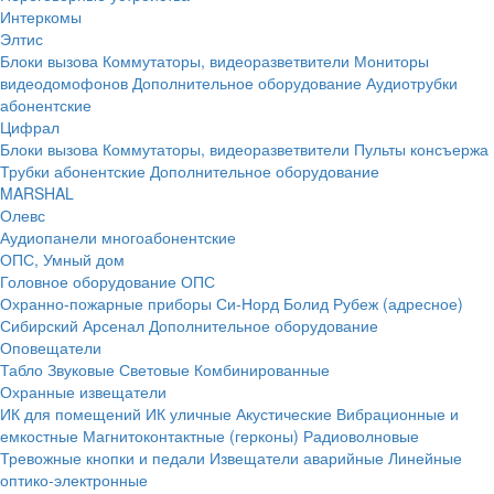
Интеркомы
Элтис
Блоки вызова
Коммутаторы, видеоразветвители
Мониторы
видеодомофонов
Дополнительное оборудование
Аудиотрубки
абонентские
Цифрал
Блоки вызова
Коммутаторы, видеоразветвители
Пульты консъержа
Трубки абонентские
Дополнительное оборудование
MARSHAL
Олевс
Аудиопанели многоабонентские
ОПС, Умный дом
Головное оборудование ОПС
Охранно-пожарные приборы
Си-Норд
Болид
Рубеж (адресное)
Сибирский Арсенал
Дополнительное оборудование
Оповещатели
Табло
Звуковые
Световые
Комбинированные
Охранные извещатели
ИК для помещений
ИК уличные
Акустические
Вибрационные и
емкостные
Магнитоконтактные (герконы)
Радиоволновые
Тревожные кнопки и педали
Извещатели аварийные
Линейные
оптико-электронные