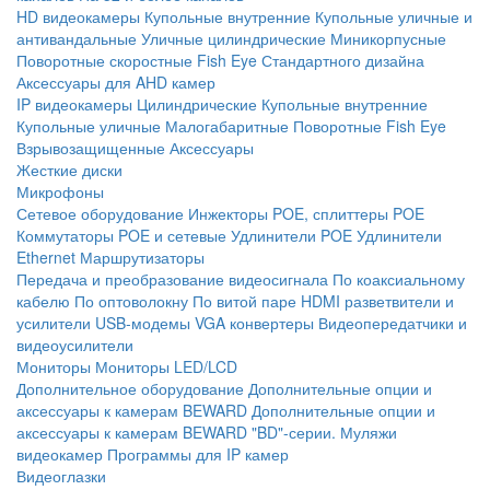
HD видеокамеры
Купольные внутренние
Купольные уличные и
антивандальные
Уличные цилиндрические
Миникорпусные
Поворотные скоростные
Fish Eye
Стандартного дизайна
Аксессуары для AHD камер
IP видеокамеры
Цилиндрические
Купольные внутренние
Купольные уличные
Малогабаритные
Поворотные
Fish Eye
Взрывозащищенные
Аксессуары
Жесткие диски
Микрофоны
Сетевое оборудование
Инжекторы POE, сплиттеры POE
Коммутаторы POE и сетевые
Удлинители POE
Удлинители
Ethernet
Маршрутизаторы
Передача и преобразование видеосигнала
По коаксиальному
кабелю
По оптоволокну
По витой паре
HDMI разветвители и
усилители
USB-модемы
VGA конвертеры
Видеопередатчики и
видеоусилители
Мониторы
Мониторы LED/LCD
Дополнительное оборудование
Дополнительные опции и
аксессуары к камерам BEWARD
Дополнительные опции и
аксессуары к камерам BEWARD "BD"-серии.
Муляжи
видеокамер
Программы для IP камер
Видеоглазки