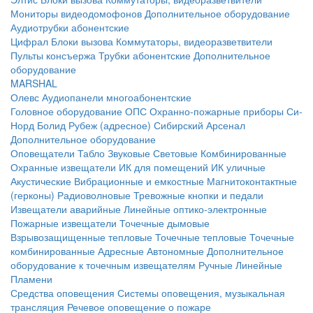
Мониторы видеодомофонов
Дополнительное оборудование
Аудиотрубки абонентские
Цифрал
Блоки вызова
Коммутаторы, видеоразветвители
Пульты консъержа
Трубки абонентские
Дополнительное
оборудование
MARSHAL
Олевс
Аудиопанели многоабонентские
Головное оборудование ОПС
Охранно-пожарные приборы
Си-
Норд
Болид
Рубеж (адресное)
Сибирский Арсенал
Дополнительное оборудование
Оповещатели
Табло
Звуковые
Световые
Комбинированные
Охранные извещатели
ИК для помещений
ИК уличные
Акустические
Вибрационные и емкостные
Магнитоконтактные
(герконы)
Радиоволновые
Тревожные кнопки и педали
Извещатели аварийные
Линейные оптико-электронные
Пожарные извещатели
Точечные дымовые
Взрывозащищенные тепловые
Точечные тепловые
Точечные
комбинированные
Адресные
Автономные
Дополнительное
оборудование к точечным извещателям
Ручные
Линейные
Пламени
Средства оповещения
Системы оповещения, музыкальная
трансляция
Речевое оповещение о пожаре