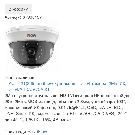
В корзину
Артикул: 67900137
Есть в наличии
F-AC-1421(2.8mm) iFlow Купольная HD-TVI-камера, 2Мп, ИК,
HD-TVI/AHD/CVI/CVBS
2Мп внутренняя купольная HD-TVI камера с ИК-подсветкой до
20м; 2Mп CMOS матрица; объектив 2.8мм; угол обзора 103°;
механический ИК-фильтр; 0.01 Лк@F1.2; OSD, DWDR, BLC,
DNR; Smart ИК; видеовыход: 1 х HD-TVI/AHD/CVI/CVBS; -20°С
до +45°С; 12В DC±15%, 4Вт макс.
Производитель:
iFlow