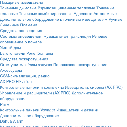
Пожарные извещатели
Точечные дымовые
Взрывозащищенные тепловые
Точечные
тепловые
Точечные комбинированные
Адресные
Автономные
Дополнительное оборудование к точечным извещателям
Ручные
Линейные
Пламени
Средства оповещения
Системы оповещения, музыкальная трансляция
Речевое
оповещение о пожаре
Умный дом
Выключатели
Реле
Клапаны
Средства пожаротушения
Огнетушители
Узлы запуска
Порошковое пожаротушение
Аксессуары
GSM-сигнализация, радио
AX PRO Hikvision
Контрольные панели и комплекты
Извещатели, сирены (AX PRO)
Управление и расширители (AX PRO)
Дополнительное
оборудование
Ритм
Контрольные панели
Voyager
Извещатели и датчики
Дополнительное оборудование
Dahua Alarm
Контрольные панели и комплекты
Датчики
Дополнительное