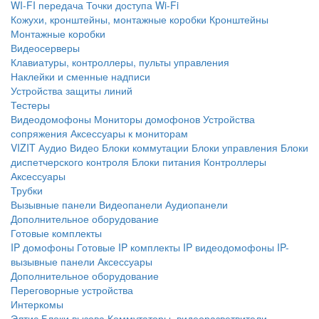
WI-FI передача
Точки доступа Wi-Fi
Кожухи, кронштейны, монтажные коробки
Кронштейны
Монтажные коробки
Видеосерверы
Клавиатуры, контроллеры, пульты управления
Наклейки и сменные надписи
Устройства защиты линий
Тестеры
Видеодомофоны
Мониторы домофонов
Устройства
сопряжения
Аксессуары к мониторам
VIZIT
Аудио
Видео
Блоки коммутации
Блоки управления
Блоки
диспетчерского контроля
Блоки питания
Контроллеры
Аксессуары
Трубки
Вызывные панели
Видеопанели
Аудиопанели
Дополнительное оборудование
Готовые комплекты
IP домофоны
Готовые IP комплекты
IP видеодомофоны
IP-
вызывные панели
Аксессуары
Дополнительное оборудование
Переговорные устройства
Интеркомы
Элтис
Блоки вызова
Коммутаторы, видеоразветвители