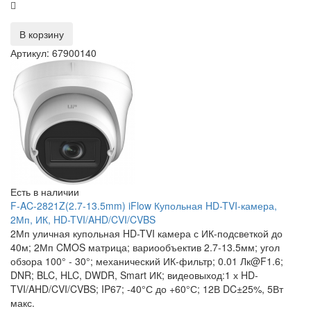
В корзину
Артикул: 67900140
Есть в наличии
F-AC-2821Z(2.7-13.5mm) iFlow Купольная HD-TVI-камера,
2Мп, ИК, HD-TVI/AHD/CVI/CVBS
2Мп уличная купольная HD-TVI камера с ИК-подсветкой до
40м; 2Мп CMOS матрица; вариообъектив 2.7-13.5мм; угол
обзора 100° - 30°; механический ИК-фильтр; 0.01 Лк@F1.6;
DNR; BLC, HLC, DWDR, Smart ИК; видеовыход:1 х HD-
TVI/AHD/CVI/CVBS; IP67; -40°С до +60°С; 12В DC±25%, 5Вт
макс.