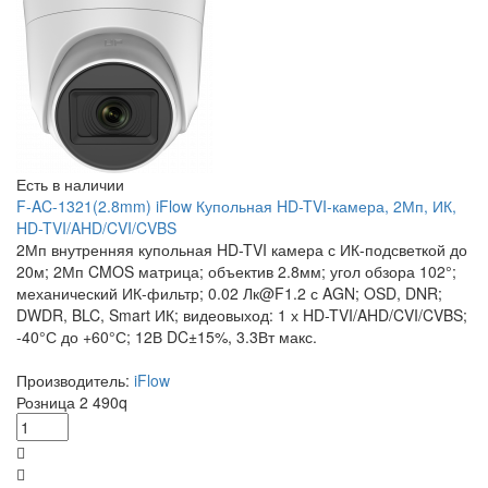
Есть в наличии
F-AC-1321(2.8mm) iFlow Купольная HD-TVI-камера, 2Мп, ИК,
HD-TVI/AHD/CVI/CVBS
2Мп внутренняя купольная HD-TVI камера с ИК-подсветкой до
20м; 2Мп CMOS матрица; объектив 2.8мм; угол обзора 102°;
механический ИК-фильтр; 0.02 Лк@F1.2 с AGN; OSD, DNR;
DWDR, BLC, Smart ИК; видеовыход: 1 х HD-TVI/AHD/CVI/CVBS;
-40°С до +60°С; 12В DC±15%, 3.3Вт макс.
Производитель:
iFlow
Розница
2 490
q