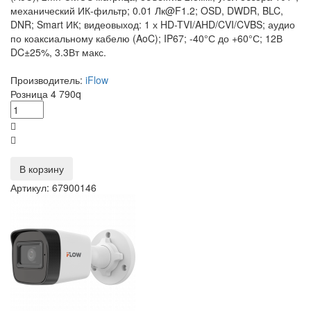
механический ИК-фильтр; 0.01 Лк@F1.2; OSD, DWDR, BLC,
DNR; Smart ИК; видеовыход: 1 х HD-TVI/AHD/CVI/CVBS; аудио
по коаксиальному кабелю (AoC); IP67; -40°С до +60°С; 12В
DC±25%, 3.3Вт макс.
Производитель:
iFlow
Розница
4 790
q
В корзину
Артикул: 67900146