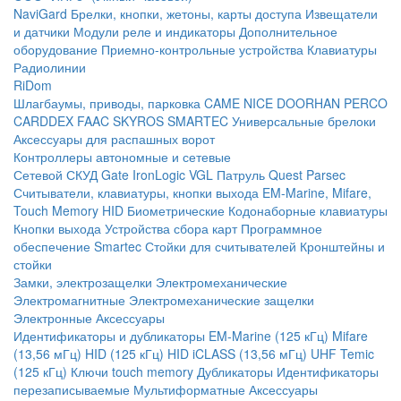
NaviGard
Брелки, кнопки, жетоны, карты доступа
Извещатели
и датчики
Модули реле и индикаторы
Дополнительное
оборудование
Приемно-контрольные устройства
Клавиатуры
Радиолинии
RiDom
Шлагбаумы, приводы, парковка
CAME
NICE
DOORHAN
PERCO
CARDDEX
FAAC
SKYROS
SMARTEC
Универсальные брелоки
Аксессуары для распашных ворот
Контроллеры автономные и сетевые
Сетевой СКУД
Gate
IronLogic
VGL Патруль
Quest
Parsec
Считыватели, клавиатуры, кнопки выхода
EM-Marine, Mifare,
Touch Memory
HID
Биометрические
Кодонаборные клавиатуры
Кнопки выхода
Устройства сбора карт
Программное
обеспечение Smartec
Стойки для считывателей
Кронштейны и
стойки
Замки, электрозащелки
Электромеханические
Электромагнитные
Электромеханические защелки
Электронные
Аксессуары
Идентификаторы и дубликаторы
EM-Marine (125 кГц)
Mifare
(13,56 мГц)
HID (125 кГц)
HID iCLASS (13,56 мГц)
UHF
Temic
(125 кГц)
Ключи touch memory
Дубликаторы
Идентификаторы
перезаписываемые
Мультиформатные
Аксессуары