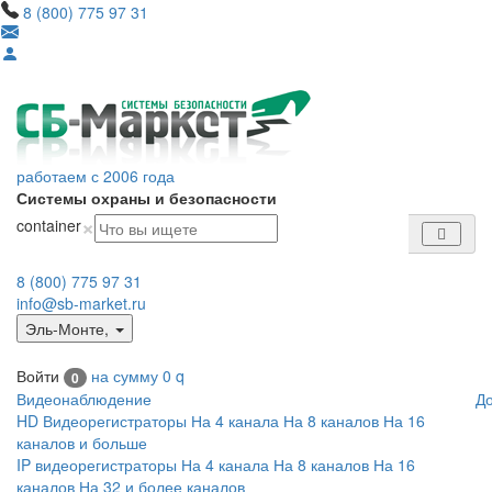
8 (800) 775 97 31
работаем с 2006 года
Системы охраны и безопасности
×
container
8 (800) 775 97 31
info@sb-market.ru
Эль-Монте
,
Войти
на сумму
0
q
0
Видеонаблюдение
Д
HD Видеорегистраторы
На 4 канала
На 8 каналов
На 16
каналов и больше
IP видеорегистраторы
На 4 канала
На 8 каналов
На 16
каналов
На 32 и более каналов