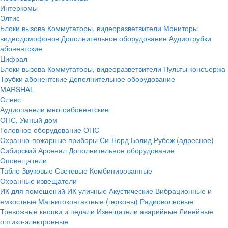
Интеркомы
Элтис
Блоки вызова
Коммутаторы, видеоразветвители
Мониторы
видеодомофонов
Дополнительное оборудование
Аудиотрубки
абонентские
Цифрал
Блоки вызова
Коммутаторы, видеоразветвители
Пульты консъержа
Трубки абонентские
Дополнительное оборудование
MARSHAL
Олевс
Аудиопанели многоабонентские
ОПС, Умный дом
Головное оборудование ОПС
Охранно-пожарные приборы
Си-Норд
Болид
Рубеж (адресное)
Сибирский Арсенал
Дополнительное оборудование
Оповещатели
Табло
Звуковые
Световые
Комбинированные
Охранные извещатели
ИК для помещений
ИК уличные
Акустические
Вибрационные и
емкостные
Магнитоконтактные (герконы)
Радиоволновые
Тревожные кнопки и педали
Извещатели аварийные
Линейные
оптико-электронные