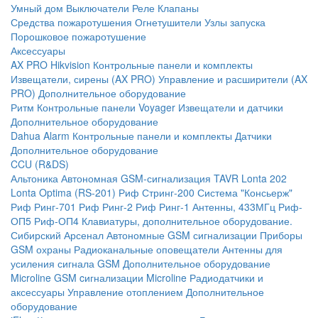
Умный дом
Выключатели
Реле
Клапаны
Средства пожаротушения
Огнетушители
Узлы запуска
Порошковое пожаротушение
Аксессуары
AX PRO Hikvision
Контрольные панели и комплекты
Извещатели, сирены (AX PRO)
Управление и расширители (AX
PRO)
Дополнительное оборудование
Ритм
Контрольные панели
Voyager
Извещатели и датчики
Дополнительное оборудование
Dahua Alarm
Контрольные панели и комплекты
Датчики
Дополнительное оборудование
CCU (R&DS)
Альтоника
Автономная GSM-сигнализация TAVR
Lonta 202
Lonta Optima (RS-201)
Риф Стринг-200
Система "Консьерж"
Риф Ринг-701
Риф Ринг-2
Риф Ринг-1
Антенны, 433МГц
Риф-
ОП5
Риф-ОП4
Клавиатуры, дополнительное оборудование.
Сибирский Арсенал
Автономные GSM сигнализации
Приборы
GSM охраны
Радиоканальные оповещатели
Антенны для
усиления сигнала GSM
Дополнительное оборудование
Microline
GSM cигнализации Microline
Радиодатчики и
аксессуары
Управление отоплением
Дополнительное
оборудование