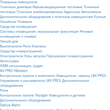
Пожарные извещатели
Точечные дымовые
Взрывозащищенные тепловые
Точечные
тепловые
Точечные комбинированные
Адресные
Автономные
Дополнительное оборудование к точечным извещателям
Ручные
Линейные
Пламени
Средства оповещения
Системы оповещения, музыкальная трансляция
Речевое
оповещение о пожаре
Умный дом
Выключатели
Реле
Клапаны
Средства пожаротушения
Огнетушители
Узлы запуска
Порошковое пожаротушение
Аксессуары
GSM-сигнализация, радио
AX PRO Hikvision
Контрольные панели и комплекты
Извещатели, сирены (AX PRO)
Управление и расширители (AX PRO)
Дополнительное
оборудование
Ритм
Контрольные панели
Voyager
Извещатели и датчики
Дополнительное оборудование
Dahua Alarm
Контрольные панели и комплекты
Датчики
Дополнительное