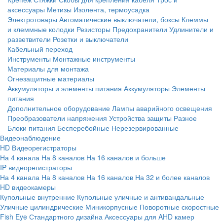
аксессуары
Метизы
Изолента, термоусадка
Электротовары
Автоматические выключатели, боксы
Клеммы
и клеммные колодки
Резисторы
Предохранители
Удлинители и
разветвители
Розетки и выключатели
Кабельный переход
Инструменты
Монтажные инструменты
Материалы для монтажа
Огнезащитные материалы
Аккумуляторы и элементы питания
Аккумуляторы
Элементы
питания
Дополнительное оборудование
Лампы аварийного освещения
Преобразователи напряжения
Устройства защиты
Разное
Блоки питания
Бесперебойные
Нерезервированные
Видеонаблюдение
HD Видеорегистраторы
На 4 канала
На 8 каналов
На 16 каналов и больше
IP видеорегистраторы
На 4 канала
На 8 каналов
На 16 каналов
На 32 и более каналов
HD видеокамеры
Купольные внутренние
Купольные уличные и антивандальные
Уличные цилиндрические
Миникорпусные
Поворотные скоростные
Fish Eye
Стандартного дизайна
Аксессуары для AHD камер