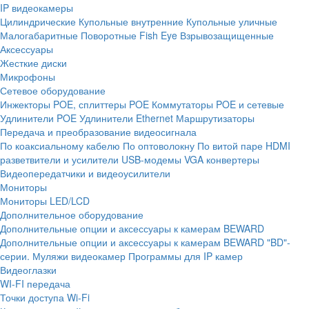
IP видеокамеры
Цилиндрические
Купольные внутренние
Купольные уличные
Малогабаритные
Поворотные
Fish Eye
Взрывозащищенные
Аксессуары
Жесткие диски
Микрофоны
Сетевое оборудование
Инжекторы POE, сплиттеры POE
Коммутаторы POE и сетевые
Удлинители POE
Удлинители Ethernet
Маршрутизаторы
Передача и преобразование видеосигнала
По коаксиальному кабелю
По оптоволокну
По витой паре
HDMI
разветвители и усилители
USB-модемы
VGA конвертеры
Видеопередатчики и видеоусилители
Мониторы
Мониторы LED/LCD
Дополнительное оборудование
Дополнительные опции и аксессуары к камерам BEWARD
Дополнительные опции и аксессуары к камерам BEWARD "BD"-
серии.
Муляжи видеокамер
Программы для IP камер
Видеоглазки
WI-FI передача
Точки доступа Wi-Fi