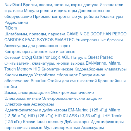
NaviGard
Брелки, кнопки, жетоны, карты доступа
Извещатели
и датчики
Модули реле и индикаторы
Дополнительное
оборудование
Приемно-контрольные устройства
Клавиатуры
Радиолинии
RiDom
Шлагбаумы, приводы, парковка
CAME
NICE
DOORHAN
PERCO
CARDDEX
FAAC
SKYROS
SMARTEC
Универсальные брелоки
Аксессуары для распашных ворот
Контроллеры автономные и сетевые
Сетевой СКУД
Gate
IronLogic
VGL Патруль
Quest
Parsec
Считыватели, клавиатуры, кнопки выхода
EM-Marine, Mifare,
Touch Memory
HID
Биометрические
Кодонаборные клавиатуры
Кнопки выхода
Устройства сбора карт
Программное
обеспечение Smartec
Стойки для считывателей
Кронштейны и
стойки
Замки, электрозащелки
Электромеханические
Электромагнитные
Электромеханические защелки
Электронные
Аксессуары
Идентификаторы и дубликаторы
EM-Marine (125 кГц)
Mifare
(13,56 мГц)
HID (125 кГц)
HID iCLASS (13,56 мГц)
UHF
Temic
(125 кГц)
Ключи touch memory
Дубликаторы
Идентификаторы
перезаписываемые
Мультиформатные
Аксессуары