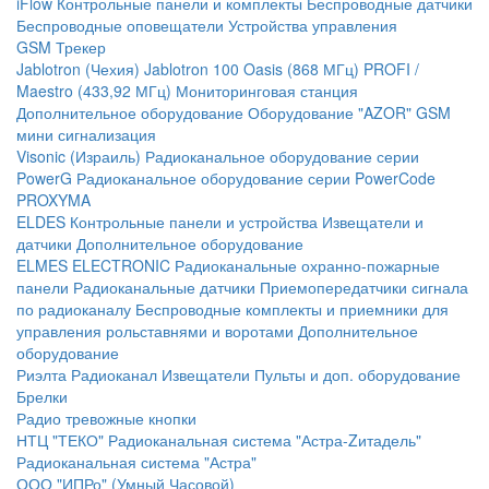
iFlow
Контрольные панели и комплекты
Беспроводные датчики
Беспроводные оповещатели
Устройства управления
GSM Трекер
Jablotron (Чехия)
Jablotron 100
Oasis (868 МГц)
PROFI /
Maestro (433,92 МГц)
Мониторинговая станция
Дополнительное оборудование
Оборудование "AZOR" GSM
мини сигнализация
Visonic (Израиль)
Радиоканальное оборудование серии
PowerG
Радиоканальное оборудование серии PowerCode
PROXYMA
ELDES
Контрольные панели и устройства
Извещатели и
датчики
Дополнительное оборудование
ELMES ELECTRONIC
Радиоканальные охранно-пожарные
панели
Радиоканальные датчики
Приемопередатчики сигнала
по радиоканалу
Беспроводные комплекты и приемники для
управления рольставнями и воротами
Дополнительное
оборудование
Риэлта Радиоканал
Извещатели
Пульты и доп. оборудование
Брелки
Радио тревожные кнопки
НТЦ "ТЕКО"
Радиоканальная система "Астра-Zитадель"
Радиоканальная система "Астра"
ООО "ИПРо" (Умный Часовой)