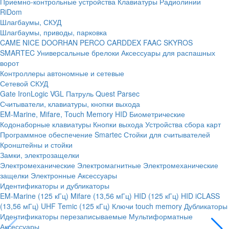
Приемно-контрольные устройства
Клавиатуры
Радиолинии
RiDom
Шлагбаумы, СКУД
Шлагбаумы, приводы, парковка
CAME
NICE
DOORHAN
PERCO
CARDDEX
FAAC
SKYROS
SMARTEC
Универсальные брелоки
Аксессуары для распашных
ворот
Контроллеры автономные и сетевые
Сетевой СКУД
Gate
IronLogic
VGL Патруль
Quest
Parsec
Считыватели, клавиатуры, кнопки выхода
EM-Marine, Mifare, Touch Memory
HID
Биометрические
Кодонаборные клавиатуры
Кнопки выхода
Устройства сбора карт
Программное обеспечение Smartec
Стойки для считывателей
Кронштейны и стойки
Замки, электрозащелки
Электромеханические
Электромагнитные
Электромеханические
защелки
Электронные
Аксессуары
Идентификаторы и дубликаторы
EM-Marine (125 кГц)
Mifare (13,56 мГц)
HID (125 кГц)
HID iCLASS
(13,56 мГц)
UHF
Temic (125 кГц)
Ключи touch memory
Дубликаторы
Идентификаторы перезаписываемые
Мультиформатные
Аксессуары