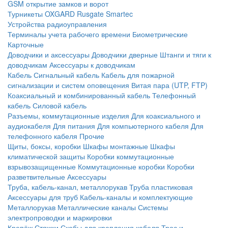
GSM открытие замков и ворот
Турникеты
OXGARD
Rusgate
Smartec
Устройства радиоуправления
Терминалы учета рабочего времени
Биометрические
Карточные
Доводчики и аксессуары
Доводчики дверные
Штанги и тяги к
доводчикам
Аксессуары к доводчикам
Кабель
Сигнальный кабель
Кабель для пожарной
сигнализации и систем оповещения
Витая пара (UTP, FTP)
Коаксиальный и комбинированный кабель
Телефонный
кабель
Силовой кабель
Разъемы, коммутационные изделия
Для коаксиального и
аудиокабеля
Для питания
Для компьютерного кабеля
Для
телефонного кабеля
Прочие
Щиты, боксы, коробки
Шкафы монтажные
Шкафы
климатической защиты
Коробки коммутационные
взрывозащищенные
Коммутационные коробки
Коробки
разветвительные
Аксессуары
Труба, кабель-канал, металлорукав
Труба пластиковая
Аксессуары для труб
Кабель-каналы и комплектующие
Металлорукав
Металлические каналы
Системы
электропроводки и маркировки
Крепёж
Стяжки
Скобы для крепления кабеля
Трос и