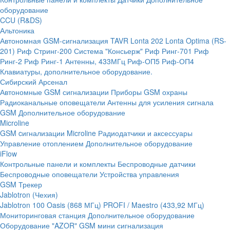
оборудование
CCU (R&DS)
Альтоника
Автономная GSM-сигнализация TAVR
Lonta 202
Lonta Optima (RS-
201)
Риф Стринг-200
Система "Консьерж"
Риф Ринг-701
Риф
Ринг-2
Риф Ринг-1
Антенны, 433МГц
Риф-ОП5
Риф-ОП4
Клавиатуры, дополнительное оборудование.
Сибирский Арсенал
Автономные GSM сигнализации
Приборы GSM охраны
Радиоканальные оповещатели
Антенны для усиления сигнала
GSM
Дополнительное оборудование
Microline
GSM cигнализации Microline
Радиодатчики и аксессуары
Управление отоплением
Дополнительное оборудование
iFlow
Контрольные панели и комплекты
Беспроводные датчики
Беспроводные оповещатели
Устройства управления
GSM Трекер
Jablotron (Чехия)
Jablotron 100
Oasis (868 МГц)
PROFI / Maestro (433,92 МГц)
Мониторинговая станция
Дополнительное оборудование
Оборудование "AZOR" GSM мини сигнализация