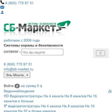
8 (800) 775 97 31
работаем с 2006 года
Системы охраны и безопасности
×
container
8 (800) 775 97 31
info@sb-market.ru
Эль-Монте
,
Войти
на сумму
0
q
0
Видеонаблюдение
Д
HD Видеорегистраторы
На 4 канала
На 8 каналов
На 16
каналов и больше
IP видеорегистраторы
На 4 канала
На 8 каналов
На 16
каналов
На 32 и более каналов