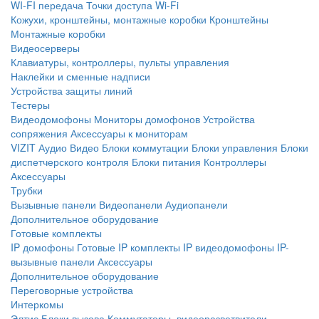
WI-FI передача
Точки доступа Wi-Fi
Кожухи, кронштейны, монтажные коробки
Кронштейны
Монтажные коробки
Видеосерверы
Клавиатуры, контроллеры, пульты управления
Наклейки и сменные надписи
Устройства защиты линий
Тестеры
Видеодомофоны
Мониторы домофонов
Устройства
сопряжения
Аксессуары к мониторам
VIZIT
Аудио
Видео
Блоки коммутации
Блоки управления
Блоки
диспетчерского контроля
Блоки питания
Контроллеры
Аксессуары
Трубки
Вызывные панели
Видеопанели
Аудиопанели
Дополнительное оборудование
Готовые комплекты
IP домофоны
Готовые IP комплекты
IP видеодомофоны
IP-
вызывные панели
Аксессуары
Дополнительное оборудование
Переговорные устройства
Интеркомы
Элтис
Блоки вызова
Коммутаторы, видеоразветвители