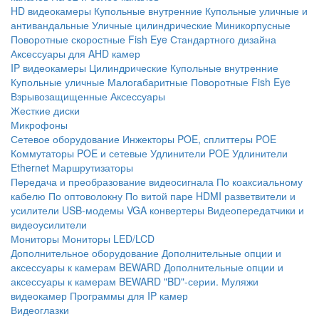
HD видеокамеры
Купольные внутренние
Купольные уличные и
антивандальные
Уличные цилиндрические
Миникорпусные
Поворотные скоростные
Fish Eye
Стандартного дизайна
Аксессуары для AHD камер
IP видеокамеры
Цилиндрические
Купольные внутренние
Купольные уличные
Малогабаритные
Поворотные
Fish Eye
Взрывозащищенные
Аксессуары
Жесткие диски
Микрофоны
Сетевое оборудование
Инжекторы POE, сплиттеры POE
Коммутаторы POE и сетевые
Удлинители POE
Удлинители
Ethernet
Маршрутизаторы
Передача и преобразование видеосигнала
По коаксиальному
кабелю
По оптоволокну
По витой паре
HDMI разветвители и
усилители
USB-модемы
VGA конвертеры
Видеопередатчики и
видеоусилители
Мониторы
Мониторы LED/LCD
Дополнительное оборудование
Дополнительные опции и
аксессуары к камерам BEWARD
Дополнительные опции и
аксессуары к камерам BEWARD "BD"-серии.
Муляжи
видеокамер
Программы для IP камер
Видеоглазки