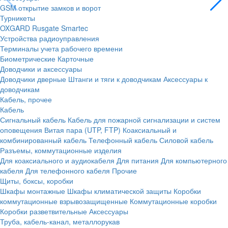
GSM открытие замков и ворот
Турникеты
OXGARD
Rusgate
Smartec
Устройства радиоуправления
Терминалы учета рабочего времени
Биометрические
Карточные
Доводчики и аксессуары
Доводчики дверные
Штанги и тяги к доводчикам
Аксессуары к
доводчикам
Кабель, прочее
Кабель
Сигнальный кабель
Кабель для пожарной сигнализации и систем
оповещения
Витая пара (UTP, FTP)
Коаксиальный и
комбинированный кабель
Телефонный кабель
Силовой кабель
Разъемы, коммутационные изделия
Для коаксиального и аудиокабеля
Для питания
Для компьютерного
кабеля
Для телефонного кабеля
Прочие
Щиты, боксы, коробки
Шкафы монтажные
Шкафы климатической защиты
Коробки
коммутационные взрывозащищенные
Коммутационные коробки
Коробки разветвительные
Аксессуары
Труба, кабель-канал, металлорукав