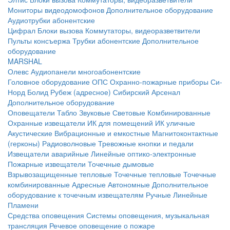
Мониторы видеодомофонов
Дополнительное оборудование
Аудиотрубки абонентские
Цифрал
Блоки вызова
Коммутаторы, видеоразветвители
Пульты консъержа
Трубки абонентские
Дополнительное
оборудование
MARSHAL
Олевс
Аудиопанели многоабонентские
Головное оборудование ОПС
Охранно-пожарные приборы
Си-
Норд
Болид
Рубеж (адресное)
Сибирский Арсенал
Дополнительное оборудование
Оповещатели
Табло
Звуковые
Световые
Комбинированные
Охранные извещатели
ИК для помещений
ИК уличные
Акустические
Вибрационные и емкостные
Магнитоконтактные
(герконы)
Радиоволновые
Тревожные кнопки и педали
Извещатели аварийные
Линейные оптико-электронные
Пожарные извещатели
Точечные дымовые
Взрывозащищенные тепловые
Точечные тепловые
Точечные
комбинированные
Адресные
Автономные
Дополнительное
оборудование к точечным извещателям
Ручные
Линейные
Пламени
Средства оповещения
Системы оповещения, музыкальная
трансляция
Речевое оповещение о пожаре