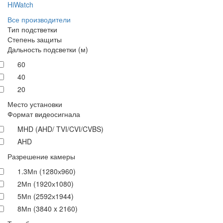
HiWatch
Все производители
Тип подстветки
Степень защиты
Дальность подсветки (м)
60
40
20
Место установки
Формат видеосигнала
MHD (AHD/ TVI/CVI/CVBS)
AHD
Разрешение камеры
1.3Мп (1280х960)
2Мп (1920х1080)
5Мп (2592х1944)
8Мп (3840 x 2160)