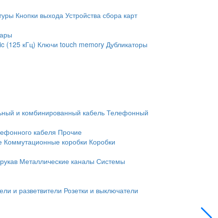
туры
Кнопки выхода
Устройства сбора карт
уары
c (125 кГц)
Ключи touch memory
Дубликаторы
ьный и комбинированный кабель
Телефонный
лефонного кабеля
Прочие
е
Коммутационные коробки
Коробки
рукав
Металлические каналы
Системы
ели и разветвители
Розетки и выключатели