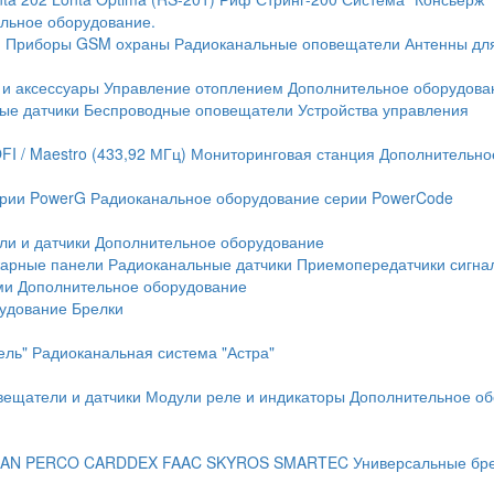
льное оборудование.
и
Приборы GSM охраны
Радиоканальные оповещатели
Антенны дл
 и аксессуары
Управление отоплением
Дополнительное оборудова
ые датчики
Беспроводные оповещатели
Устройства управления
FI / Maestro (433,92 МГц)
Мониторинговая станция
Дополнительно
ерии PowerG
Радиоканальное оборудование серии PowerCode
ли и датчики
Дополнительное оборудование
жарные панели
Радиоканальные датчики
Приемопередатчики сигна
ми
Дополнительное оборудование
рудование
Брелки
ель"
Радиоканальная система "Астра"
вещатели и датчики
Модули реле и индикаторы
Дополнительное об
AN
PERCO
CARDDEX
FAAC
SKYROS
SMARTEC
Универсальные бр