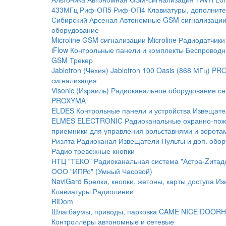
433МГц
Риф-ОП5
Риф-ОП4
Клавиатуры, дополните
Сибирский Арсенал
Автономные GSM сигнализаци
оборудование
Microline
GSM cигнализации Microline
Радиодатчики
iFlow
Контрольные панели и комплекты
Беспроводн
GSM Трекер
Jablotron (Чехия)
Jablotron 100
Oasis (868 МГц)
PRO
сигнализация
Visonic (Израиль)
Радиоканальное оборудование с
PROXYMA
ELDES
Контрольные панели и устройства
Извещате
ELMES ELECTRONIC
Радиоканальные охранно-по
приемники для управления рольставнями и ворота
Риэлта Радиоканал
Извещатели
Пульты и доп. обо
Радио тревожные кнопки
НТЦ "ТЕКО"
Радиоканальная система "Астра-Zитад
ООО "ИПРо" (Умный Часовой)
NaviGard
Брелки, кнопки, жетоны, карты доступа
Из
Клавиатуры
Радиолинии
RiDom
Шлагбаумы, приводы, парковка
CAME
NICE
DOORH
Контроллеры автономные и сетевые