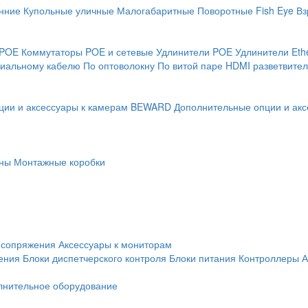
нние
Купольные уличные
Малогабаритные
Поворотные
Fish Eye
Вз
 POE
Коммутаторы POE и сетевые
Удлинители POE
Удлинители Eth
сиальному кабелю
По оптоволокну
По витой паре
HDMI разветвител
ции и аксессуары к камерам BEWARD
Дополнительные опции и акс
ны
Монтажные коробки
 сопряжения
Аксессуары к мониторам
ения
Блоки диспетчерского контроля
Блоки питания
Контроллеры
А
лнительное оборудование