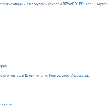
ельные опции и аксессуары к камерам BEWARD "BD"-серии.
Муляж
торам
рского контроля
Блоки питания
Контроллеры
Аксессуары
ессуары