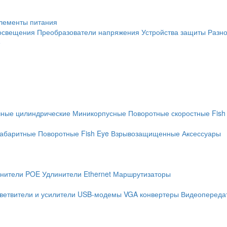
лементы питания
освещения
Преобразователи напряжения
Устройства защиты
Разн
е
чные цилиндрические
Миникорпусные
Поворотные скоростные
Fish
абаритные
Поворотные
Fish Eye
Взрывозащищенные
Аксессуары
нители POE
Удлинители Ethernet
Маршрутизаторы
ветвители и усилители
USB-модемы
VGA конвертеры
Видеопередат