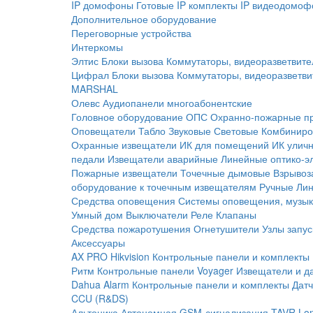
IP домофоны
Готовые IP комплекты
IP видеодомоф
Дополнительное оборудование
Переговорные устройства
Интеркомы
Элтис
Блоки вызова
Коммутаторы, видеоразветвите
Цифрал
Блоки вызова
Коммутаторы, видеоразветви
MARSHAL
Олевс
Аудиопанели многоабонентские
Головное оборудование ОПС
Охранно-пожарные п
Оповещатели
Табло
Звуковые
Световые
Комбиниро
Охранные извещатели
ИК для помещений
ИК улич
педали
Извещатели аварийные
Линейные оптико-э
Пожарные извещатели
Точечные дымовые
Взрывоз
оборудование к точечным извещателям
Ручные
Ли
Средства оповещения
Системы оповещения, музык
Умный дом
Выключатели
Реле
Клапаны
Средства пожаротушения
Огнетушители
Узлы запус
Аксессуары
AX PRO Hikvision
Контрольные панели и комплекты
Ритм
Контрольные панели
Voyager
Извещатели и д
Dahua Alarm
Контрольные панели и комплекты
Датч
CCU (R&DS)
Альтоника
Автономная GSM-сигнализация TAVR
Lo