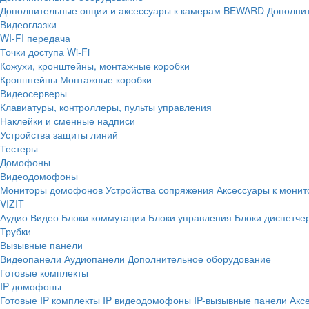
Дополнительные опции и аксессуары к камерам BEWARD
Дополнит
Видеоглазки
WI-FI передача
Точки доступа Wi-Fi
Кожухи, кронштейны, монтажные коробки
Кронштейны
Монтажные коробки
Видеосерверы
Клавиатуры, контроллеры, пульты управления
Наклейки и сменные надписи
Устройства защиты линий
Тестеры
Домофоны
Видеодомофоны
Мониторы домофонов
Устройства сопряжения
Аксессуары к мони
VIZIT
Аудио
Видео
Блоки коммутации
Блоки управления
Блоки диспетче
Трубки
Вызывные панели
Видеопанели
Аудиопанели
Дополнительное оборудование
Готовые комплекты
IP домофоны
Готовые IP комплекты
IP видеодомофоны
IP-вызывные панели
Акс