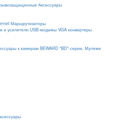
рывозащищенные
Аксессуары
ernet
Маршрутизаторы
и и усилители
USB-модемы
VGA конвертеры
ессуары к камерам BEWARD "BD"-серии.
Муляжи
ксессуары