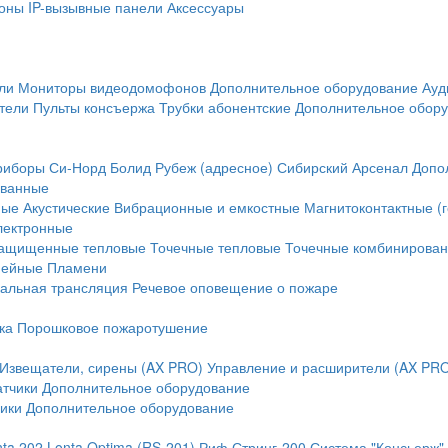
оны
IP-вызывные панели
Аксессуары
ли
Мониторы видеодомофонов
Дополнительное оборудование
Ауд
тели
Пульты консъержа
Трубки абонентские
Дополнительное обор
риборы
Си-Норд
Болид
Рубеж (адресное)
Сибирский Арсенал
Допо
ванные
ные
Акустические
Вибрационные и емкостные
Магнитоконтактные (
лектронные
ащищенные тепловые
Точечные тепловые
Точечные комбинирова
нейные
Пламени
альная трансляция
Речевое оповещение о пожаре
ка
Порошковое пожаротушение
Извещатели, сирены (AX PRO)
Управление и расширители (AX PR
атчики
Дополнительное оборудование
ики
Дополнительное оборудование
nta 202
Lonta Optima (RS-201)
Риф Стринг-200
Система "Консьерж"