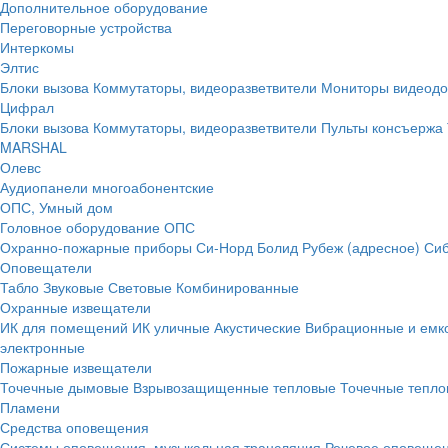
Дополнительное оборудование
Переговорные устройства
Интеркомы
Элтис
Блоки вызова
Коммутаторы, видеоразветвители
Мониторы видеод
Цифрал
Блоки вызова
Коммутаторы, видеоразветвители
Пульты консъержа
MARSHAL
Олевс
Аудиопанели многоабонентские
ОПС, Умный дом
Головное оборудование ОПС
Охранно-пожарные приборы
Си-Норд
Болид
Рубеж (адресное)
Сиб
Оповещатели
Табло
Звуковые
Световые
Комбинированные
Охранные извещатели
ИК для помещений
ИК уличные
Акустические
Вибрационные и емк
электронные
Пожарные извещатели
Точечные дымовые
Взрывозащищенные тепловые
Точечные тепло
Пламени
Средства оповещения
Системы оповещения, музыкальная трансляция
Речевое оповещен