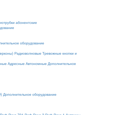
иотрубки абонентские
удование
лнительное оборудование
герконы)
Радиоволновые
Тревожные кнопки и
нные
Адресные
Автономные
Дополнительное
O)
Дополнительное оборудование
Риф Ринг-701
Риф Ринг-2
Риф Ринг-1
Антенны,