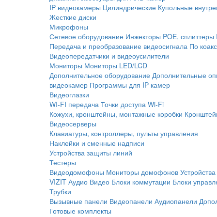
IP видеокамеры
Цилиндрические
Купольные внутре
Жесткие диски
Микрофоны
Сетевое оборудование
Инжекторы POE, сплиттеры
Передача и преобразование видеосигнала
По коак
Видеопередатчики и видеоусилители
Мониторы
Мониторы LED/LCD
Дополнительное оборудование
Дополнительные оп
видеокамер
Программы для IP камер
Видеоглазки
WI-FI передача
Точки доступа Wi-Fi
Кожухи, кронштейны, монтажные коробки
Кронштей
Видеосерверы
Клавиатуры, контроллеры, пульты управления
Наклейки и сменные надписи
Устройства защиты линий
Тестеры
Видеодомофоны
Мониторы домофонов
Устройства
VIZIT
Аудио
Видео
Блоки коммутации
Блоки управл
Трубки
Вызывные панели
Видеопанели
Аудиопанели
Допо
Готовые комплекты