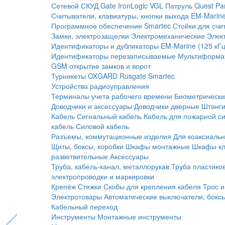
Сетевой СКУД
Gate
IronLogic
VGL Патруль
Quest
Pa
Считыватели, клавиатуры, кнопки выхода
EM-Marine
Программное обеспечение Smartec
Стойки для счи
Замки, электрозащелки
Электромеханические
Элек
Идентификаторы и дубликаторы
EM-Marine (125 кГц
Идентификаторы перезаписываемые
Мультиформа
GSM открытие замков и ворот
Турникеты
OXGARD
Rusgate
Smartec
Устройства радиоуправления
Терминалы учета рабочего времени
Биометрическ
Доводчики и аксессуары
Доводчики дверные
Штанги
Кабель
Сигнальный кабель
Кабель для пожарной с
кабель
Силовой кабель
Разъемы, коммутационные изделия
Для коаксиальн
Щиты, боксы, коробки
Шкафы монтажные
Шкафы кл
разветвительные
Аксессуары
Труба, кабель-канал, металлорукав
Труба пластико
электропроводки и маркировки
Крепёж
Стяжки
Скобы для крепления кабеля
Трос и
Электротовары
Автоматические выключатели, бокс
Кабельный переход
Инструменты
Монтажные инструменты