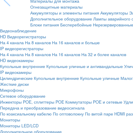
Материалы для монтажа
Огнезащитные материалы
Аккумуляторы и элементы питания
Аккумуляторы
Э
Дополнительное оборудование
Лампы аварийного 
Блоки питания
Бесперебойные
Нерезервированны
Видеонаблюдение
HD Видеорегистраторы
На 4 канала
На 8 каналов
На 16 каналов и больше
IP видеорегистраторы
На 4 канала
На 8 каналов
На 16 каналов
На 32 и более каналов
HD видеокамеры
Купольные внутренние
Купольные уличные и антивандальные
Ули
IP видеокамеры
Цилиндрические
Купольные внутренние
Купольные уличные
Малог
Жесткие диски
Микрофоны
Сетевое оборудование
Инжекторы POE, сплиттеры POE
Коммутаторы POE и сетевые
Удли
Передача и преобразование видеосигнала
По коаксиальному кабелю
По оптоволокну
По витой паре
HDMI раз
Мониторы
Мониторы LED/LCD
Дополнительное оборудование