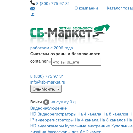
8 (800) 775 97 31
О компании
Каталог това
работаем с 2006 года
Системы охраны и безопасности
×
container
8 (800) 775 97 31
info@sb-market.ru
Эль-Монте
,
Войти
на сумму
0
q
0
Видеонаблюдение
HD Видеорегистраторы
На 4 канала
На 8 каналов
Н
IP видеорегистраторы
На 4 канала
На 8 каналов
На
HD видеокамеры
Купольные внутренние
Купольные
дизайна
Аксессуары для AHD камер