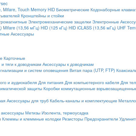
rsec
, Mifare, Touch Memory
HID
Биометрические
Кодонаборные клавиа
тывателей
Кронштейны и стойки
тромагнитные
Электромеханические защелки
Электронные
Аксесс
)
Mifare (13,56 мГц)
HID (125 кГц)
HID iCLASS (13,56 мГц)
UHF
Temi
тные
Аксессуары
ие
Карточные
 и тяги к доводчикам
Аксессуары к доводчикам
игнализации и систем оповещения
Витая пара (UTP, FTP)
Коаксиал
ого и аудиокабеля
Для питания
Для компьютерного кабеля
Для те
иматической защиты
Коробки коммутационные взрывозащищенны
вая
Аксессуары для труб
Кабель-каналы и комплектующие
Металло
 аксессуары
Метизы
Изолента, термоусадка
ы
Клеммы и клеммные колодки
Резисторы
Предохранители
Удлинит