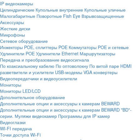
IP видеокамеры
Цилиндрические
Купольные внутренние
Купольные уличные
Малогабаритные
Поворотные
Fish Eye
Взрывозащищенные
Аксессуары
Жесткие диски
Микрофоны
Сетевое оборудование
Инжекторы POE, сплиттеры POE
Коммутаторы POE и сетевые
Удлинители POE
Удлинители Ethernet
Маршрутизаторы
Передача и преобразование видеосигнала
По коаксиальному кабелю
По оптоволокну
По витой паре
HDMI
разветвители и усилители
USB-модемы
VGA конвертеры
Видеопередатчики и видеоусилители
Мониторы
Мониторы LED/LCD
Дополнительное оборудование
Дополнительные опции и аксессуары к камерам BEWARD
Дополнительные опции и аксессуары к камерам BEWARD "BD"-
серии.
Муляжи видеокамер
Программы для IP камер
Видеоглазки
WI-FI передача
Точки доступа Wi-Fi