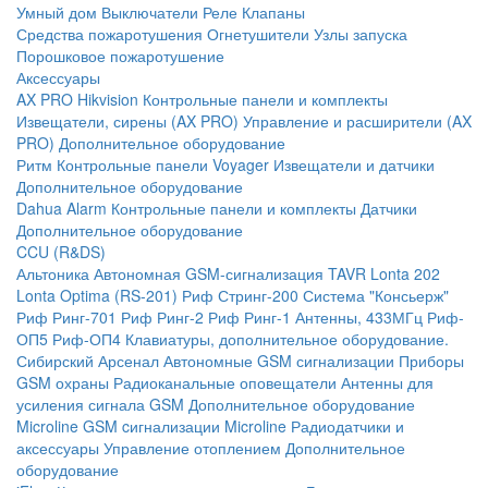
Умный дом
Выключатели
Реле
Клапаны
Средства пожаротушения
Огнетушители
Узлы запуска
Порошковое пожаротушение
Аксессуары
AX PRO Hikvision
Контрольные панели и комплекты
Извещатели, сирены (AX PRO)
Управление и расширители (AX
PRO)
Дополнительное оборудование
Ритм
Контрольные панели
Voyager
Извещатели и датчики
Дополнительное оборудование
Dahua Alarm
Контрольные панели и комплекты
Датчики
Дополнительное оборудование
CCU (R&DS)
Альтоника
Автономная GSM-сигнализация TAVR
Lonta 202
Lonta Optima (RS-201)
Риф Стринг-200
Система "Консьерж"
Риф Ринг-701
Риф Ринг-2
Риф Ринг-1
Антенны, 433МГц
Риф-
ОП5
Риф-ОП4
Клавиатуры, дополнительное оборудование.
Сибирский Арсенал
Автономные GSM сигнализации
Приборы
GSM охраны
Радиоканальные оповещатели
Антенны для
усиления сигнала GSM
Дополнительное оборудование
Microline
GSM cигнализации Microline
Радиодатчики и
аксессуары
Управление отоплением
Дополнительное
оборудование