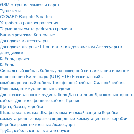
GSM открытие замков и ворот
Турникеты
OXGARD
Rusgate
Smartec
Устройства радиоуправления
Терминалы учета рабочего времени
Биометрические
Карточные
Доводчики и аксессуары
Доводчики дверные
Штанги и тяги к доводчикам
Аксессуары к
доводчикам
Кабель, прочее
Кабель
Сигнальный кабель
Кабель для пожарной сигнализации и систем
оповещения
Витая пара (UTP, FTP)
Коаксиальный и
комбинированный кабель
Телефонный кабель
Силовой кабель
Разъемы, коммутационные изделия
Для коаксиального и аудиокабеля
Для питания
Для компьютерного
кабеля
Для телефонного кабеля
Прочие
Щиты, боксы, коробки
Шкафы монтажные
Шкафы климатической защиты
Коробки
коммутационные взрывозащищенные
Коммутационные коробки
Коробки разветвительные
Аксессуары
Труба, кабель-канал, металлорукав