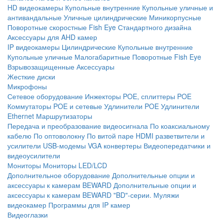
HD видеокамеры
Купольные внутренние
Купольные уличные и
антивандальные
Уличные цилиндрические
Миникорпусные
Поворотные скоростные
Fish Eye
Стандартного дизайна
Аксессуары для AHD камер
IP видеокамеры
Цилиндрические
Купольные внутренние
Купольные уличные
Малогабаритные
Поворотные
Fish Eye
Взрывозащищенные
Аксессуары
Жесткие диски
Микрофоны
Сетевое оборудование
Инжекторы POE, сплиттеры POE
Коммутаторы POE и сетевые
Удлинители POE
Удлинители
Ethernet
Маршрутизаторы
Передача и преобразование видеосигнала
По коаксиальному
кабелю
По оптоволокну
По витой паре
HDMI разветвители и
усилители
USB-модемы
VGA конвертеры
Видеопередатчики и
видеоусилители
Мониторы
Мониторы LED/LCD
Дополнительное оборудование
Дополнительные опции и
аксессуары к камерам BEWARD
Дополнительные опции и
аксессуары к камерам BEWARD "BD"-серии.
Муляжи
видеокамер
Программы для IP камер
Видеоглазки