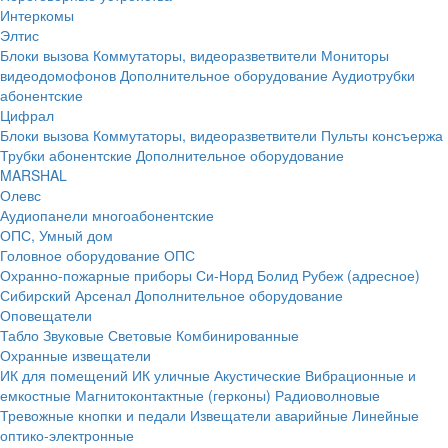
Интеркомы
Элтис
Блоки вызова
Коммутаторы, видеоразветвители
Мониторы
видеодомофонов
Дополнительное оборудование
Аудиотрубки
абонентские
Цифрал
Блоки вызова
Коммутаторы, видеоразветвители
Пульты консъержа
Трубки абонентские
Дополнительное оборудование
MARSHAL
Олевс
Аудиопанели многоабонентские
ОПС, Умный дом
Головное оборудование ОПС
Охранно-пожарные приборы
Си-Норд
Болид
Рубеж (адресное)
Сибирский Арсенал
Дополнительное оборудование
Оповещатели
Табло
Звуковые
Световые
Комбинированные
Охранные извещатели
ИК для помещений
ИК уличные
Акустические
Вибрационные и
емкостные
Магнитоконтактные (герконы)
Радиоволновые
Тревожные кнопки и педали
Извещатели аварийные
Линейные
оптико-электронные