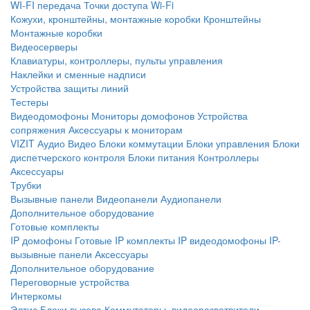
WI-FI передача
Точки доступа Wi-Fi
Кожухи, кронштейны, монтажные коробки
Кронштейны
Монтажные коробки
Видеосерверы
Клавиатуры, контроллеры, пульты управления
Наклейки и сменные надписи
Устройства защиты линий
Тестеры
Видеодомофоны
Мониторы домофонов
Устройства
сопряжения
Аксессуары к мониторам
VIZIT
Аудио
Видео
Блоки коммутации
Блоки управления
Блоки
диспетчерского контроля
Блоки питания
Контроллеры
Аксессуары
Трубки
Вызывные панели
Видеопанели
Аудиопанели
Дополнительное оборудование
Готовые комплекты
IP домофоны
Готовые IP комплекты
IP видеодомофоны
IP-
вызывные панели
Аксессуары
Дополнительное оборудование
Переговорные устройства
Интеркомы
Элтис
Блоки вызова
Коммутаторы, видеоразветвители