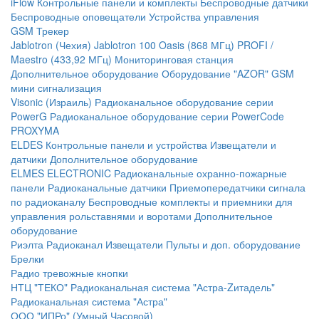
iFlow
Контрольные панели и комплекты
Беспроводные датчики
Беспроводные оповещатели
Устройства управления
GSM Трекер
Jablotron (Чехия)
Jablotron 100
Oasis (868 МГц)
PROFI /
Maestro (433,92 МГц)
Мониторинговая станция
Дополнительное оборудование
Оборудование "AZOR" GSM
мини сигнализация
Visonic (Израиль)
Радиоканальное оборудование серии
PowerG
Радиоканальное оборудование серии PowerCode
PROXYMA
ELDES
Контрольные панели и устройства
Извещатели и
датчики
Дополнительное оборудование
ELMES ELECTRONIC
Радиоканальные охранно-пожарные
панели
Радиоканальные датчики
Приемопередатчики сигнала
по радиоканалу
Беспроводные комплекты и приемники для
управления рольставнями и воротами
Дополнительное
оборудование
Риэлта Радиоканал
Извещатели
Пульты и доп. оборудование
Брелки
Радио тревожные кнопки
НТЦ "ТЕКО"
Радиоканальная система "Астра-Zитадель"
Радиоканальная система "Астра"
ООО "ИПРо" (Умный Часовой)