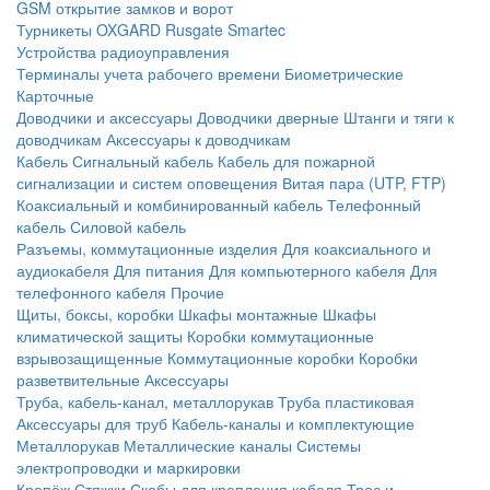
GSM открытие замков и ворот
Турникеты
OXGARD
Rusgate
Smartec
Устройства радиоуправления
Терминалы учета рабочего времени
Биометрические
Карточные
Доводчики и аксессуары
Доводчики дверные
Штанги и тяги к
доводчикам
Аксессуары к доводчикам
Кабель
Сигнальный кабель
Кабель для пожарной
сигнализации и систем оповещения
Витая пара (UTP, FTP)
Коаксиальный и комбинированный кабель
Телефонный
кабель
Силовой кабель
Разъемы, коммутационные изделия
Для коаксиального и
аудиокабеля
Для питания
Для компьютерного кабеля
Для
телефонного кабеля
Прочие
Щиты, боксы, коробки
Шкафы монтажные
Шкафы
климатической защиты
Коробки коммутационные
взрывозащищенные
Коммутационные коробки
Коробки
разветвительные
Аксессуары
Труба, кабель-канал, металлорукав
Труба пластиковая
Аксессуары для труб
Кабель-каналы и комплектующие
Металлорукав
Металлические каналы
Системы
электропроводки и маркировки
Крепёж
Стяжки
Скобы для крепления кабеля
Трос и