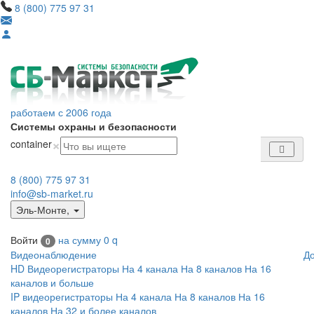
8 (800) 775 97 31
работаем с 2006 года
Системы охраны и безопасности
×
container
8 (800) 775 97 31
info@sb-market.ru
Эль-Монте
,
Войти
на сумму
0
q
0
Видеонаблюдение
Д
HD Видеорегистраторы
На 4 канала
На 8 каналов
На 16
каналов и больше
IP видеорегистраторы
На 4 канала
На 8 каналов
На 16
каналов
На 32 и более каналов