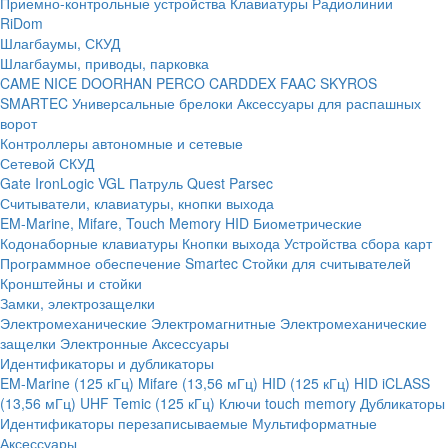
Приемно-контрольные устройства
Клавиатуры
Радиолинии
RiDom
Шлагбаумы, СКУД
Шлагбаумы, приводы, парковка
CAME
NICE
DOORHAN
PERCO
CARDDEX
FAAC
SKYROS
SMARTEC
Универсальные брелоки
Аксессуары для распашных
ворот
Контроллеры автономные и сетевые
Сетевой СКУД
Gate
IronLogic
VGL Патруль
Quest
Parsec
Считыватели, клавиатуры, кнопки выхода
EM-Marine, Mifare, Touch Memory
HID
Биометрические
Кодонаборные клавиатуры
Кнопки выхода
Устройства сбора карт
Программное обеспечение Smartec
Стойки для считывателей
Кронштейны и стойки
Замки, электрозащелки
Электромеханические
Электромагнитные
Электромеханические
защелки
Электронные
Аксессуары
Идентификаторы и дубликаторы
EM-Marine (125 кГц)
Mifare (13,56 мГц)
HID (125 кГц)
HID iCLASS
(13,56 мГц)
UHF
Temic (125 кГц)
Ключи touch memory
Дубликаторы
Идентификаторы перезаписываемые
Мультиформатные
Аксессуары