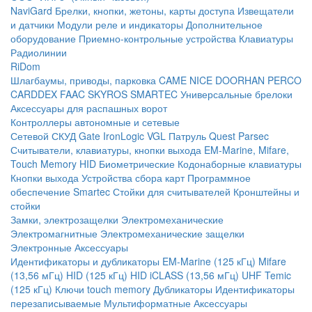
NaviGard
Брелки, кнопки, жетоны, карты доступа
Извещатели
и датчики
Модули реле и индикаторы
Дополнительное
оборудование
Приемно-контрольные устройства
Клавиатуры
Радиолинии
RiDom
Шлагбаумы, приводы, парковка
CAME
NICE
DOORHAN
PERCO
CARDDEX
FAAC
SKYROS
SMARTEC
Универсальные брелоки
Аксессуары для распашных ворот
Контроллеры автономные и сетевые
Сетевой СКУД
Gate
IronLogic
VGL Патруль
Quest
Parsec
Считыватели, клавиатуры, кнопки выхода
EM-Marine, Mifare,
Touch Memory
HID
Биометрические
Кодонаборные клавиатуры
Кнопки выхода
Устройства сбора карт
Программное
обеспечение Smartec
Стойки для считывателей
Кронштейны и
стойки
Замки, электрозащелки
Электромеханические
Электромагнитные
Электромеханические защелки
Электронные
Аксессуары
Идентификаторы и дубликаторы
EM-Marine (125 кГц)
Mifare
(13,56 мГц)
HID (125 кГц)
HID iCLASS (13,56 мГц)
UHF
Temic
(125 кГц)
Ключи touch memory
Дубликаторы
Идентификаторы
перезаписываемые
Мультиформатные
Аксессуары