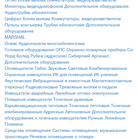
Мониторы видеодомофонов
Дополнительное оборудование
Аудиотрубки абонентские
Цифрал
Блоки вызова
Коммутаторы, видеоразветвители
Пульты консъержа
Трубки абонентские
Дополнительное
оборудование
MARSHAL
Олевс
Аудиопанели многоабонентские
Головное оборудование ОПС
Охранно-пожарные приборы
Си-
Норд
Болид
Рубеж (адресное)
Сибирский Арсенал
Дополнительное оборудование
Оповещатели
Табло
Звуковые
Световые
Комбинированные
Охранные извещатели
ИК для помещений
ИК уличные
Акустические
Вибрационные и емкостные
Магнитоконтактные
(герконы)
Радиоволновые
Тревожные кнопки и педали
Извещатели аварийные
Линейные оптико-электронные
Пожарные извещатели
Точечные дымовые
Взрывозащищенные тепловые
Точечные тепловые
Точечные
комбинированные
Адресные
Автономные
Дополнительное
оборудование к точечным извещателям
Ручные
Линейные
Пламени
Средства оповещения
Системы оповещения, музыкальная
трансляция
Речевое оповещение о пожаре