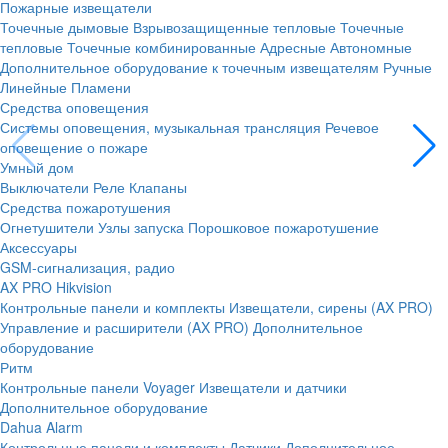
Пожарные извещатели
Точечные дымовые
Взрывозащищенные тепловые
Точечные
тепловые
Точечные комбинированные
Адресные
Автономные
Дополнительное оборудование к точечным извещателям
Ручные
Линейные
Пламени
Средства оповещения
Системы оповещения, музыкальная трансляция
Речевое
оповещение о пожаре
Умный дом
Выключатели
Реле
Клапаны
Средства пожаротушения
Огнетушители
Узлы запуска
Порошковое пожаротушение
Аксессуары
GSM-сигнализация, радио
AX PRO Hikvision
Контрольные панели и комплекты
Извещатели, сирены (AX PRO)
Управление и расширители (AX PRO)
Дополнительное
оборудование
Ритм
Контрольные панели
Voyager
Извещатели и датчики
Дополнительное оборудование
Dahua Alarm
Контрольные панели и комплекты
Датчики
Дополнительное