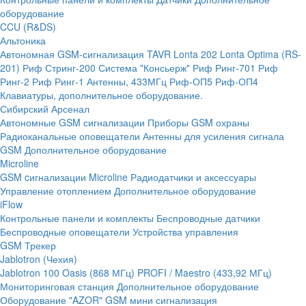
оборудование
CCU (R&DS)
Альтоника
Автономная GSM-сигнализация TAVR
Lonta 202
Lonta Optima (RS-
201)
Риф Стринг-200
Система "Консьерж"
Риф Ринг-701
Риф
Ринг-2
Риф Ринг-1
Антенны, 433МГц
Риф-ОП5
Риф-ОП4
Клавиатуры, дополнительное оборудование.
Сибирский Арсенал
Автономные GSM сигнализации
Приборы GSM охраны
Радиоканальные оповещатели
Антенны для усиления сигнала
GSM
Дополнительное оборудование
Microline
GSM cигнализации Microline
Радиодатчики и аксессуары
Управление отоплением
Дополнительное оборудование
iFlow
Контрольные панели и комплекты
Беспроводные датчики
Беспроводные оповещатели
Устройства управления
GSM Трекер
Jablotron (Чехия)
Jablotron 100
Oasis (868 МГц)
PROFI / Maestro (433,92 МГц)
Мониторинговая станция
Дополнительное оборудование
Оборудование "AZOR" GSM мини сигнализация