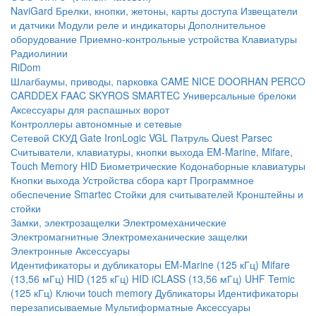
NaviGard
Брелки, кнопки, жетоны, карты доступа
Извещатели
и датчики
Модули реле и индикаторы
Дополнительное
оборудование
Приемно-контрольные устройства
Клавиатуры
Радиолинии
RiDom
Шлагбаумы, приводы, парковка
CAME
NICE
DOORHAN
PERCO
CARDDEX
FAAC
SKYROS
SMARTEC
Универсальные брелоки
Аксессуары для распашных ворот
Контроллеры автономные и сетевые
Сетевой СКУД
Gate
IronLogic
VGL Патруль
Quest
Parsec
Считыватели, клавиатуры, кнопки выхода
EM-Marine, Mifare,
Touch Memory
HID
Биометрические
Кодонаборные клавиатуры
Кнопки выхода
Устройства сбора карт
Программное
обеспечение Smartec
Стойки для считывателей
Кронштейны и
стойки
Замки, электрозащелки
Электромеханические
Электромагнитные
Электромеханические защелки
Электронные
Аксессуары
Идентификаторы и дубликаторы
EM-Marine (125 кГц)
Mifare
(13,56 мГц)
HID (125 кГц)
HID iCLASS (13,56 мГц)
UHF
Temic
(125 кГц)
Ключи touch memory
Дубликаторы
Идентификаторы
перезаписываемые
Мультиформатные
Аксессуары