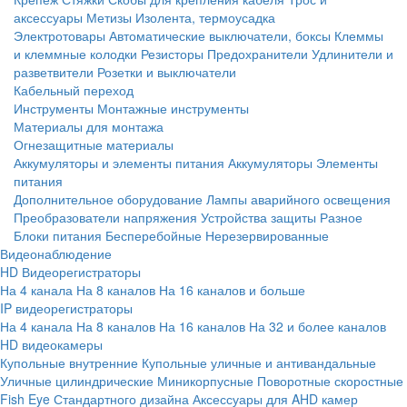
аксессуары
Метизы
Изолента, термоусадка
Электротовары
Автоматические выключатели, боксы
Клеммы
и клеммные колодки
Резисторы
Предохранители
Удлинители и
разветвители
Розетки и выключатели
Кабельный переход
Инструменты
Монтажные инструменты
Материалы для монтажа
Огнезащитные материалы
Аккумуляторы и элементы питания
Аккумуляторы
Элементы
питания
Дополнительное оборудование
Лампы аварийного освещения
Преобразователи напряжения
Устройства защиты
Разное
Блоки питания
Бесперебойные
Нерезервированные
Видеонаблюдение
HD Видеорегистраторы
На 4 канала
На 8 каналов
На 16 каналов и больше
IP видеорегистраторы
На 4 канала
На 8 каналов
На 16 каналов
На 32 и более каналов
HD видеокамеры
Купольные внутренние
Купольные уличные и антивандальные
Уличные цилиндрические
Миникорпусные
Поворотные скоростные
Fish Eye
Стандартного дизайна
Аксессуары для AHD камер