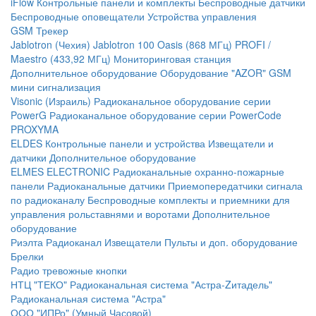
iFlow
Контрольные панели и комплекты
Беспроводные датчики
Беспроводные оповещатели
Устройства управления
GSM Трекер
Jablotron (Чехия)
Jablotron 100
Oasis (868 МГц)
PROFI /
Maestro (433,92 МГц)
Мониторинговая станция
Дополнительное оборудование
Оборудование "AZOR" GSM
мини сигнализация
Visonic (Израиль)
Радиоканальное оборудование серии
PowerG
Радиоканальное оборудование серии PowerCode
PROXYMA
ELDES
Контрольные панели и устройства
Извещатели и
датчики
Дополнительное оборудование
ELMES ELECTRONIC
Радиоканальные охранно-пожарные
панели
Радиоканальные датчики
Приемопередатчики сигнала
по радиоканалу
Беспроводные комплекты и приемники для
управления рольставнями и воротами
Дополнительное
оборудование
Риэлта Радиоканал
Извещатели
Пульты и доп. оборудование
Брелки
Радио тревожные кнопки
НТЦ "ТЕКО"
Радиоканальная система "Астра-Zитадель"
Радиоканальная система "Астра"
ООО "ИПРо" (Умный Часовой)