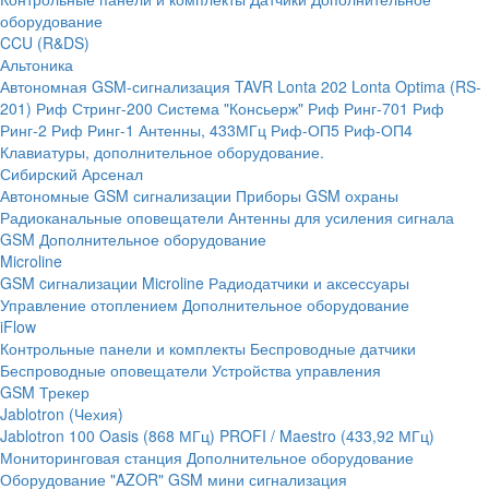
оборудование
CCU (R&DS)
Альтоника
Автономная GSM-сигнализация TAVR
Lonta 202
Lonta Optima (RS-
201)
Риф Стринг-200
Система "Консьерж"
Риф Ринг-701
Риф
Ринг-2
Риф Ринг-1
Антенны, 433МГц
Риф-ОП5
Риф-ОП4
Клавиатуры, дополнительное оборудование.
Сибирский Арсенал
Автономные GSM сигнализации
Приборы GSM охраны
Радиоканальные оповещатели
Антенны для усиления сигнала
GSM
Дополнительное оборудование
Microline
GSM cигнализации Microline
Радиодатчики и аксессуары
Управление отоплением
Дополнительное оборудование
iFlow
Контрольные панели и комплекты
Беспроводные датчики
Беспроводные оповещатели
Устройства управления
GSM Трекер
Jablotron (Чехия)
Jablotron 100
Oasis (868 МГц)
PROFI / Maestro (433,92 МГц)
Мониторинговая станция
Дополнительное оборудование
Оборудование "AZOR" GSM мини сигнализация