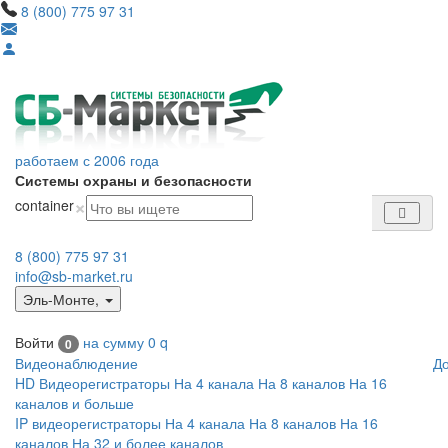
8 (800) 775 97 31
работаем с 2006 года
Системы охраны и безопасности
×
container
8 (800) 775 97 31
info@sb-market.ru
Эль-Монте
,
Войти
на сумму
0
q
0
Видеонаблюдение
Д
HD Видеорегистраторы
На 4 канала
На 8 каналов
На 16
каналов и больше
IP видеорегистраторы
На 4 канала
На 8 каналов
На 16
каналов
На 32 и более каналов