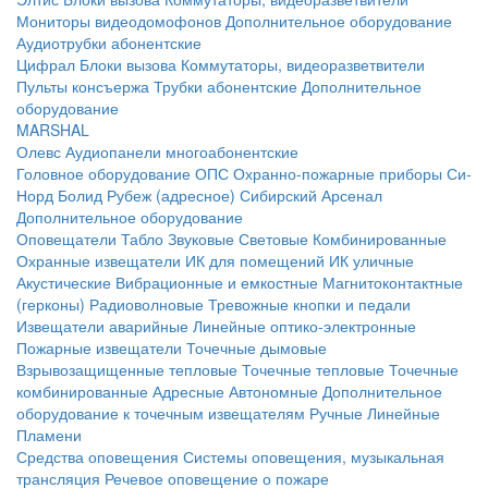
Мониторы видеодомофонов
Дополнительное оборудование
Аудиотрубки абонентские
Цифрал
Блоки вызова
Коммутаторы, видеоразветвители
Пульты консъержа
Трубки абонентские
Дополнительное
оборудование
MARSHAL
Олевс
Аудиопанели многоабонентские
Головное оборудование ОПС
Охранно-пожарные приборы
Си-
Норд
Болид
Рубеж (адресное)
Сибирский Арсенал
Дополнительное оборудование
Оповещатели
Табло
Звуковые
Световые
Комбинированные
Охранные извещатели
ИК для помещений
ИК уличные
Акустические
Вибрационные и емкостные
Магнитоконтактные
(герконы)
Радиоволновые
Тревожные кнопки и педали
Извещатели аварийные
Линейные оптико-электронные
Пожарные извещатели
Точечные дымовые
Взрывозащищенные тепловые
Точечные тепловые
Точечные
комбинированные
Адресные
Автономные
Дополнительное
оборудование к точечным извещателям
Ручные
Линейные
Пламени
Средства оповещения
Системы оповещения, музыкальная
трансляция
Речевое оповещение о пожаре