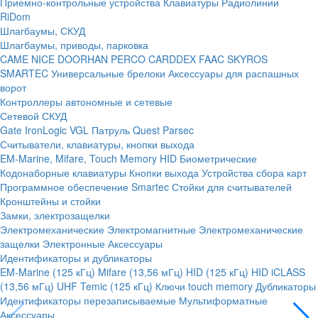
Приемно-контрольные устройства
Клавиатуры
Радиолинии
RiDom
Шлагбаумы, СКУД
Шлагбаумы, приводы, парковка
CAME
NICE
DOORHAN
PERCO
CARDDEX
FAAC
SKYROS
SMARTEC
Универсальные брелоки
Аксессуары для распашных
ворот
Контроллеры автономные и сетевые
Сетевой СКУД
Gate
IronLogic
VGL Патруль
Quest
Parsec
Считыватели, клавиатуры, кнопки выхода
EM-Marine, Mifare, Touch Memory
HID
Биометрические
Кодонаборные клавиатуры
Кнопки выхода
Устройства сбора карт
Программное обеспечение Smartec
Стойки для считывателей
Кронштейны и стойки
Замки, электрозащелки
Электромеханические
Электромагнитные
Электромеханические
защелки
Электронные
Аксессуары
Идентификаторы и дубликаторы
EM-Marine (125 кГц)
Mifare (13,56 мГц)
HID (125 кГц)
HID iCLASS
(13,56 мГц)
UHF
Temic (125 кГц)
Ключи touch memory
Дубликаторы
Идентификаторы перезаписываемые
Мультиформатные
Аксессуары