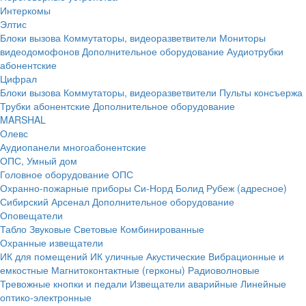
Интеркомы
Элтис
Блоки вызова
Коммутаторы, видеоразветвители
Мониторы
видеодомофонов
Дополнительное оборудование
Аудиотрубки
абонентские
Цифрал
Блоки вызова
Коммутаторы, видеоразветвители
Пульты консъержа
Трубки абонентские
Дополнительное оборудование
MARSHAL
Олевс
Аудиопанели многоабонентские
ОПС, Умный дом
Головное оборудование ОПС
Охранно-пожарные приборы
Си-Норд
Болид
Рубеж (адресное)
Сибирский Арсенал
Дополнительное оборудование
Оповещатели
Табло
Звуковые
Световые
Комбинированные
Охранные извещатели
ИК для помещений
ИК уличные
Акустические
Вибрационные и
емкостные
Магнитоконтактные (герконы)
Радиоволновые
Тревожные кнопки и педали
Извещатели аварийные
Линейные
оптико-электронные