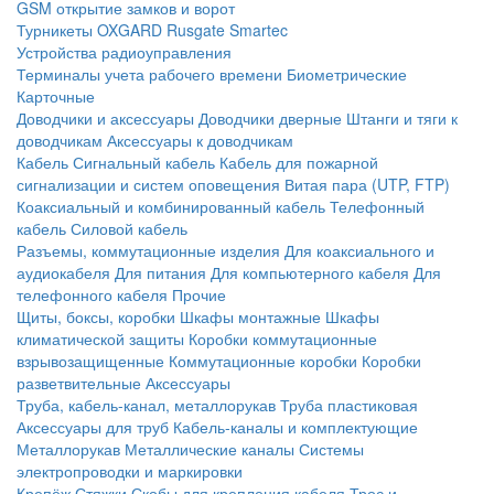
GSM открытие замков и ворот
Турникеты
OXGARD
Rusgate
Smartec
Устройства радиоуправления
Терминалы учета рабочего времени
Биометрические
Карточные
Доводчики и аксессуары
Доводчики дверные
Штанги и тяги к
доводчикам
Аксессуары к доводчикам
Кабель
Сигнальный кабель
Кабель для пожарной
сигнализации и систем оповещения
Витая пара (UTP, FTP)
Коаксиальный и комбинированный кабель
Телефонный
кабель
Силовой кабель
Разъемы, коммутационные изделия
Для коаксиального и
аудиокабеля
Для питания
Для компьютерного кабеля
Для
телефонного кабеля
Прочие
Щиты, боксы, коробки
Шкафы монтажные
Шкафы
климатической защиты
Коробки коммутационные
взрывозащищенные
Коммутационные коробки
Коробки
разветвительные
Аксессуары
Труба, кабель-канал, металлорукав
Труба пластиковая
Аксессуары для труб
Кабель-каналы и комплектующие
Металлорукав
Металлические каналы
Системы
электропроводки и маркировки
Крепёж
Стяжки
Скобы для крепления кабеля
Трос и