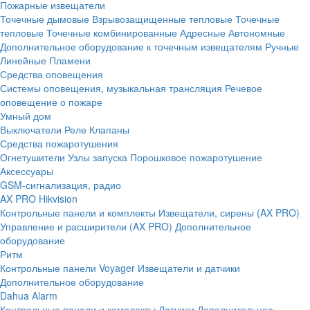
Пожарные извещатели
Точечные дымовые
Взрывозащищенные тепловые
Точечные
тепловые
Точечные комбинированные
Адресные
Автономные
Дополнительное оборудование к точечным извещателям
Ручные
Линейные
Пламени
Средства оповещения
Системы оповещения, музыкальная трансляция
Речевое
оповещение о пожаре
Умный дом
Выключатели
Реле
Клапаны
Средства пожаротушения
Огнетушители
Узлы запуска
Порошковое пожаротушение
Аксессуары
GSM-сигнализация, радио
AX PRO Hikvision
Контрольные панели и комплекты
Извещатели, сирены (AX PRO)
Управление и расширители (AX PRO)
Дополнительное
оборудование
Ритм
Контрольные панели
Voyager
Извещатели и датчики
Дополнительное оборудование
Dahua Alarm
Контрольные панели и комплекты
Датчики
Дополнительное