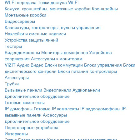
WI-FI передача
Точки доступа Wi-Fi
Кожухи, кронштейны, монтажные коробки
Кронштейны
Монтажные коробки
Видеосерверы
Клавиатуры, контроллеры, пульты управления
Наклейки и сменные надписи
Устройства защиты линий
Тестеры
Видеодомофоны
Мониторы домофонов
Устройства
сопряжения
Аксессуары к мониторам
VIZIT
Аудио
Видео
Блоки коммутации
Блоки управления
Блоки
диспетчерского контроля
Блоки питания
Контроллеры
Аксессуары
Трубки
Вызывные панели
Видеопанели
Аудиопанели
Дополнительное оборудование
Готовые комплекты
IP домофоны
Готовые IP комплекты
IP видеодомофоны
IP-
вызывные панели
Аксессуары
Дополнительное оборудование
Переговорные устройства
Интеркомы
Элтис
Блоки вызова
Коммутаторы, видеоразветвители