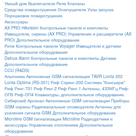
Умный дом
Выключатели
Реле
Клапаны
Средства пожаротушения
Огнетушители
Узлы запуска
Порошковое пожаротушение
Аксессуары
AX PRO Hikvision
Контрольные панели и комплекты
Извещатели, сирены (AX PRO)
Управление и расширители (AX
PRO)
Дополнительное оборудование
Ритм
Контрольные панели
Voyager
Извещатели и датчики
Дополнительное оборудование
Dahua Alarm
Контрольные панели и комплекты
Датчики
Дополнительное оборудование
CCU (R&DS)
Альтоника
Автономная GSM-сигнализация TAVR
Lonta 202
Lonta Optima (RS-201)
Риф Стринг-200
Система "Консьерж"
Риф Ринг-701
Риф Ринг-2
Риф Ринг-1
Антенны, 433МГц
Риф-
ОП5
Риф-ОП4
Клавиатуры, дополнительное оборудование.
Сибирский Арсенал
Автономные GSM сигнализации
Приборы
GSM охраны
Радиоканальные оповещатели
Антенны для
усиления сигнала GSM
Дополнительное оборудование
Microline
GSM cигнализации Microline
Радиодатчики и
аксессуары
Управление отоплением
Дополнительное
оборудование