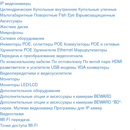
IP видеокамеры
Цилиндрические
Купольные внутренние
Купольные уличные
Малогабаритные
Поворотные
Fish Eye
Взрывозащищенные
Аксессуары
Жесткие диски
Микрофоны
Сетевое оборудование
Инжекторы POE, сплиттеры POE
Коммутаторы POE и сетевые
Удлинители POE
Удлинители Ethernet
Маршрутизаторы
Передача и преобразование видеосигнала
По коаксиальному кабелю
По оптоволокну
По витой паре
HDMI
разветвители и усилители
USB-модемы
VGA конвертеры
Видеопередатчики и видеоусилители
Мониторы
Мониторы LED/LCD
Дополнительное оборудование
Дополнительные опции и аксессуары к камерам BEWARD
Дополнительные опции и аксессуары к камерам BEWARD "BD"-
серии.
Муляжи видеокамер
Программы для IP камер
Видеоглазки
WI-FI передача
Точки доступа Wi-Fi