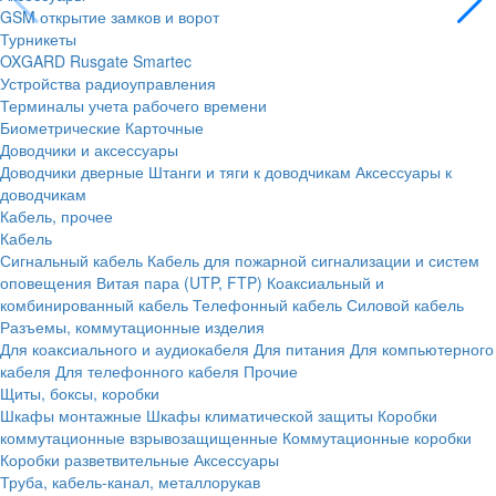
GSM открытие замков и ворот
Турникеты
OXGARD
Rusgate
Smartec
Устройства радиоуправления
Терминалы учета рабочего времени
Биометрические
Карточные
Доводчики и аксессуары
Доводчики дверные
Штанги и тяги к доводчикам
Аксессуары к
доводчикам
Кабель, прочее
Кабель
Сигнальный кабель
Кабель для пожарной сигнализации и систем
оповещения
Витая пара (UTP, FTP)
Коаксиальный и
комбинированный кабель
Телефонный кабель
Силовой кабель
Разъемы, коммутационные изделия
Для коаксиального и аудиокабеля
Для питания
Для компьютерного
кабеля
Для телефонного кабеля
Прочие
Щиты, боксы, коробки
Шкафы монтажные
Шкафы климатической защиты
Коробки
коммутационные взрывозащищенные
Коммутационные коробки
Коробки разветвительные
Аксессуары
Труба, кабель-канал, металлорукав