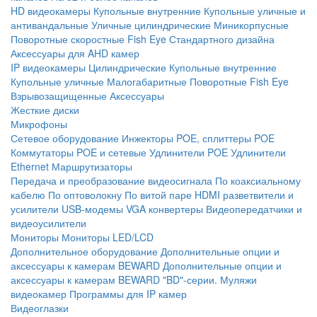
HD видеокамеры
Купольные внутренние
Купольные уличные и
антивандальные
Уличные цилиндрические
Миникорпусные
Поворотные скоростные
Fish Eye
Стандартного дизайна
Аксессуары для AHD камер
IP видеокамеры
Цилиндрические
Купольные внутренние
Купольные уличные
Малогабаритные
Поворотные
Fish Eye
Взрывозащищенные
Аксессуары
Жесткие диски
Микрофоны
Сетевое оборудование
Инжекторы POE, сплиттеры POE
Коммутаторы POE и сетевые
Удлинители POE
Удлинители
Ethernet
Маршрутизаторы
Передача и преобразование видеосигнала
По коаксиальному
кабелю
По оптоволокну
По витой паре
HDMI разветвители и
усилители
USB-модемы
VGA конвертеры
Видеопередатчики и
видеоусилители
Мониторы
Мониторы LED/LCD
Дополнительное оборудование
Дополнительные опции и
аксессуары к камерам BEWARD
Дополнительные опции и
аксессуары к камерам BEWARD "BD"-серии.
Муляжи
видеокамер
Программы для IP камер
Видеоглазки