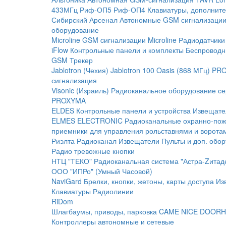
433МГц
Риф-ОП5
Риф-ОП4
Клавиатуры, дополните
Сибирский Арсенал
Автономные GSM сигнализаци
оборудование
Microline
GSM cигнализации Microline
Радиодатчики
iFlow
Контрольные панели и комплекты
Беспроводн
GSM Трекер
Jablotron (Чехия)
Jablotron 100
Oasis (868 МГц)
PRO
сигнализация
Visonic (Израиль)
Радиоканальное оборудование с
PROXYMA
ELDES
Контрольные панели и устройства
Извещате
ELMES ELECTRONIC
Радиоканальные охранно-по
приемники для управления рольставнями и ворота
Риэлта Радиоканал
Извещатели
Пульты и доп. обо
Радио тревожные кнопки
НТЦ "ТЕКО"
Радиоканальная система "Астра-Zитад
ООО "ИПРо" (Умный Часовой)
NaviGard
Брелки, кнопки, жетоны, карты доступа
Из
Клавиатуры
Радиолинии
RiDom
Шлагбаумы, приводы, парковка
CAME
NICE
DOORH
Контроллеры автономные и сетевые