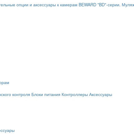
ельные опции и аксессуары к камерам BEWARD "BD"-серии.
Муляж
торам
рского контроля
Блоки питания
Контроллеры
Аксессуары
ессуары