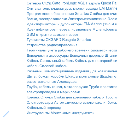
Сетевой СКУД
Gate
IronLogic
VGL Патруль
Quest
Pa
Считыватели, клавиатуры, кнопки выхода
EM-Marine
Программное обеспечение Smartec
Стойки для счи
Замки, электрозащелки
Электромеханические
Элек
Идентификаторы и дубликаторы
EM-Marine (125 кГц
Идентификаторы перезаписываемые
Мультиформа
GSM открытие замков и ворот
Турникеты
OXGARD
Rusgate
Smartec
Устройства радиоуправления
Терминалы учета рабочего времени
Биометрическ
Доводчики и аксессуары
Доводчики дверные
Штанги
Кабель
Сигнальный кабель
Кабель для пожарной с
кабель
Силовой кабель
Разъемы, коммутационные изделия
Для коаксиальн
Щиты, боксы, коробки
Шкафы монтажные
Шкафы кл
разветвительные
Аксессуары
Труба, кабель-канал, металлорукав
Труба пластико
электропроводки и маркировки
Крепёж
Стяжки
Скобы для крепления кабеля
Трос и
Электротовары
Автоматические выключатели, бокс
Кабельный переход
Инструменты
Монтажные инструменты