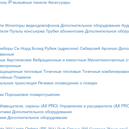
оны
IP-вызывные панели
Аксессуары
ли
Мониторы видеодомофонов
Дополнительное оборудование
Ауд
тели
Пульты консъержа
Трубки абонентские
Дополнительное обор
риборы
Си-Норд
Болид
Рубеж (адресное)
Сибирский Арсенал
Допо
ванные
ные
Акустические
Вибрационные и емкостные
Магнитоконтактные (
лектронные
ащищенные тепловые
Точечные тепловые
Точечные комбинирова
нейные
Пламени
альная трансляция
Речевое оповещение о пожаре
ка
Порошковое пожаротушение
Извещатели, сирены (AX PRO)
Управление и расширители (AX PR
атчики
Дополнительное оборудование
ики
Дополнительное оборудование
nta 202
Lonta Optima (RS-201)
Риф Стринг-200
Система "Консьерж"