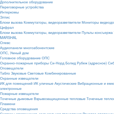
Дополнительное оборудование
Переговорные устройства
Интеркомы
Элтис
Блоки вызова
Коммутаторы, видеоразветвители
Мониторы видеод
Цифрал
Блоки вызова
Коммутаторы, видеоразветвители
Пульты консъержа
MARSHAL
Олевс
Аудиопанели многоабонентские
ОПС, Умный дом
Головное оборудование ОПС
Охранно-пожарные приборы
Си-Норд
Болид
Рубеж (адресное)
Сиб
Оповещатели
Табло
Звуковые
Световые
Комбинированные
Охранные извещатели
ИК для помещений
ИК уличные
Акустические
Вибрационные и емк
электронные
Пожарные извещатели
Точечные дымовые
Взрывозащищенные тепловые
Точечные тепло
Пламени
Средства оповещения
Системы оповещения, музыкальная трансляция
Речевое оповещен