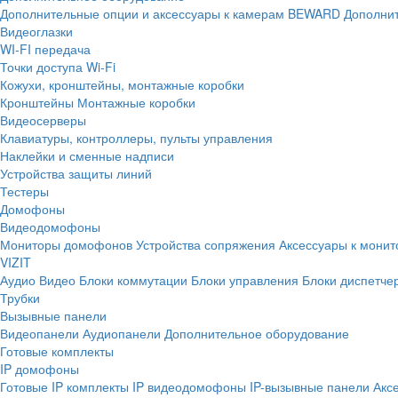
Дополнительные опции и аксессуары к камерам BEWARD
Дополнит
Видеоглазки
WI-FI передача
Точки доступа Wi-Fi
Кожухи, кронштейны, монтажные коробки
Кронштейны
Монтажные коробки
Видеосерверы
Клавиатуры, контроллеры, пульты управления
Наклейки и сменные надписи
Устройства защиты линий
Тестеры
Домофоны
Видеодомофоны
Мониторы домофонов
Устройства сопряжения
Аксессуары к мони
VIZIT
Аудио
Видео
Блоки коммутации
Блоки управления
Блоки диспетче
Трубки
Вызывные панели
Видеопанели
Аудиопанели
Дополнительное оборудование
Готовые комплекты
IP домофоны
Готовые IP комплекты
IP видеодомофоны
IP-вызывные панели
Акс