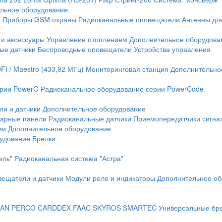
льное оборудование.
и
Приборы GSM охраны
Радиоканальные оповещатели
Антенны дл
 и аксессуары
Управление отоплением
Дополнительное оборудова
ые датчики
Беспроводные оповещатели
Устройства управления
FI / Maestro (433,92 МГц)
Мониторинговая станция
Дополнительно
ерии PowerG
Радиоканальное оборудование серии PowerCode
ли и датчики
Дополнительное оборудование
жарные панели
Радиоканальные датчики
Приемопередатчики сигна
ми
Дополнительное оборудование
рудование
Брелки
ель"
Радиоканальная система "Астра"
вещатели и датчики
Модули реле и индикаторы
Дополнительное об
AN
PERCO
CARDDEX
FAAC
SKYROS
SMARTEC
Универсальные бр