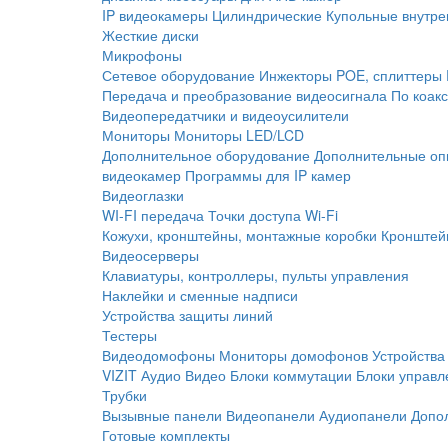
IP видеокамеры
Цилиндрические
Купольные внутре
Жесткие диски
Микрофоны
Сетевое оборудование
Инжекторы POE, сплиттеры
Передача и преобразование видеосигнала
По коак
Видеопередатчики и видеоусилители
Мониторы
Мониторы LED/LCD
Дополнительное оборудование
Дополнительные оп
видеокамер
Программы для IP камер
Видеоглазки
WI-FI передача
Точки доступа Wi-Fi
Кожухи, кронштейны, монтажные коробки
Кронштей
Видеосерверы
Клавиатуры, контроллеры, пульты управления
Наклейки и сменные надписи
Устройства защиты линий
Тестеры
Видеодомофоны
Мониторы домофонов
Устройства
VIZIT
Аудио
Видео
Блоки коммутации
Блоки управл
Трубки
Вызывные панели
Видеопанели
Аудиопанели
Допо
Готовые комплекты