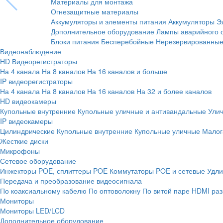
Материалы для монтажа
Огнезащитные материалы
Аккумуляторы и элементы питания
Аккумуляторы
Э
Дополнительное оборудование
Лампы аварийного 
Блоки питания
Бесперебойные
Нерезервированны
Видеонаблюдение
HD Видеорегистраторы
На 4 канала
На 8 каналов
На 16 каналов и больше
IP видеорегистраторы
На 4 канала
На 8 каналов
На 16 каналов
На 32 и более каналов
HD видеокамеры
Купольные внутренние
Купольные уличные и антивандальные
Ули
IP видеокамеры
Цилиндрические
Купольные внутренние
Купольные уличные
Малог
Жесткие диски
Микрофоны
Сетевое оборудование
Инжекторы POE, сплиттеры POE
Коммутаторы POE и сетевые
Удли
Передача и преобразование видеосигнала
По коаксиальному кабелю
По оптоволокну
По витой паре
HDMI раз
Мониторы
Мониторы LED/LCD
Дополнительное оборудование