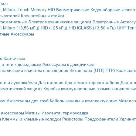
rsec
, Mifare, Touch Memory
HID
Биометрические
Кодонаборные клавиа
тывателей
Кронштейны и стойки
тромагнитные
Электромеханические защелки
Электронные
Аксесс
)
Mifare (13,56 мГц)
HID (125 кГц)
HID iCLASS (13,56 мГц)
UHF
Temi
тные
Аксессуары
ие
Карточные
 и тяги к доводчикам
Аксессуары к доводчикам
игнализации и систем оповещения
Витая пара (UTP, FTP)
Коаксиал
ого и аудиокабеля
Для питания
Для компьютерного кабеля
Для те
иматической защиты
Коробки коммутационные взрывозащищенны
вая
Аксессуары для труб
Кабель-каналы и комплектующие
Металло
 аксессуары
Метизы
Изолента, термоусадка
ы
Клеммы и клеммные колодки
Резисторы
Предохранители
Удлинит