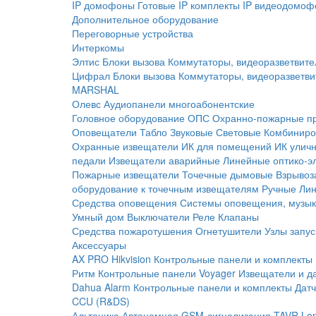
IP домофоны
Готовые IP комплекты
IP видеодомоф
Дополнительное оборудование
Переговорные устройства
Интеркомы
Элтис
Блоки вызова
Коммутаторы, видеоразветвите
Цифрал
Блоки вызова
Коммутаторы, видеоразветви
MARSHAL
Олевс
Аудиопанели многоабонентские
Головное оборудование ОПС
Охранно-пожарные п
Оповещатели
Табло
Звуковые
Световые
Комбиниро
Охранные извещатели
ИК для помещений
ИК улич
педали
Извещатели аварийные
Линейные оптико-э
Пожарные извещатели
Точечные дымовые
Взрывоз
оборудование к точечным извещателям
Ручные
Ли
Средства оповещения
Системы оповещения, музык
Умный дом
Выключатели
Реле
Клапаны
Средства пожаротушения
Огнетушители
Узлы запус
Аксессуары
AX PRO Hikvision
Контрольные панели и комплекты
Ритм
Контрольные панели
Voyager
Извещатели и д
Dahua Alarm
Контрольные панели и комплекты
Датч
CCU (R&DS)
Альтоника
Автономная GSM-сигнализация TAVR
Lo