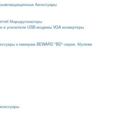
рывозащищенные
Аксессуары
ernet
Маршрутизаторы
и и усилители
USB-модемы
VGA конвертеры
ессуары к камерам BEWARD "BD"-серии.
Муляжи
ксессуары