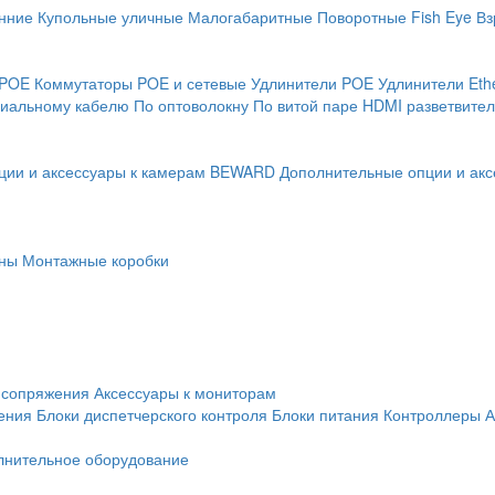
нние
Купольные уличные
Малогабаритные
Поворотные
Fish Eye
Вз
 POE
Коммутаторы POE и сетевые
Удлинители POE
Удлинители Eth
сиальному кабелю
По оптоволокну
По витой паре
HDMI разветвител
ции и аксессуары к камерам BEWARD
Дополнительные опции и акс
ны
Монтажные коробки
 сопряжения
Аксессуары к мониторам
ения
Блоки диспетчерского контроля
Блоки питания
Контроллеры
А
лнительное оборудование