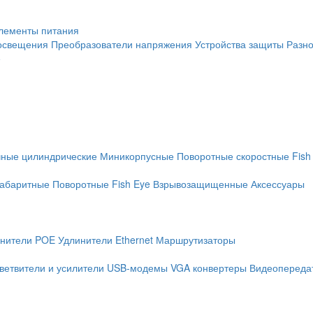
лементы питания
освещения
Преобразователи напряжения
Устройства защиты
Разн
е
чные цилиндрические
Миникорпусные
Поворотные скоростные
Fish
абаритные
Поворотные
Fish Eye
Взрывозащищенные
Аксессуары
нители POE
Удлинители Ethernet
Маршрутизаторы
ветвители и усилители
USB-модемы
VGA конвертеры
Видеопередат