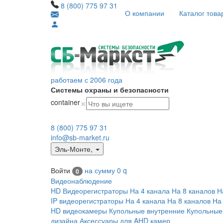
8 (800) 775 97 31
О компании
Каталог това
работаем с 2006 года
Системы охраны и безопасности
×
container
8 (800) 775 97 31
info@sb-market.ru
Эль-Монте
,
Войти
на сумму
0
q
0
Видеонаблюдение
HD Видеорегистраторы
На 4 канала
На 8 каналов
Н
IP видеорегистраторы
На 4 канала
На 8 каналов
На
HD видеокамеры
Купольные внутренние
Купольные
дизайна
Аксессуары для AHD камер