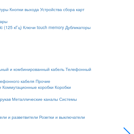
туры
Кнопки выхода
Устройства сбора карт
уары
c (125 кГц)
Ключи touch memory
Дубликаторы
ьный и комбинированный кабель
Телефонный
лефонного кабеля
Прочие
е
Коммутационные коробки
Коробки
рукав
Металлические каналы
Системы
ели и разветвители
Розетки и выключатели