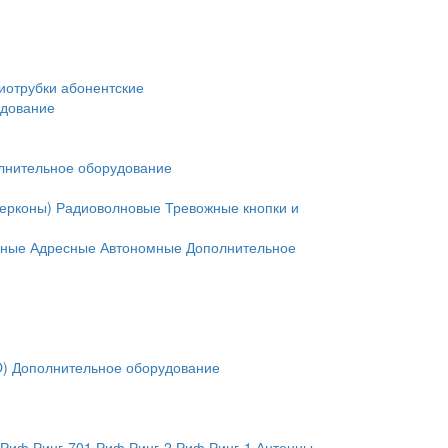
иотрубки абонентские
удование
лнительное оборудование
герконы)
Радиоволновые
Тревожные кнопки и
нные
Адресные
Автономные
Дополнительное
O)
Дополнительное оборудование
Риф Ринг-701
Риф Ринг-2
Риф Ринг-1
Антенны,