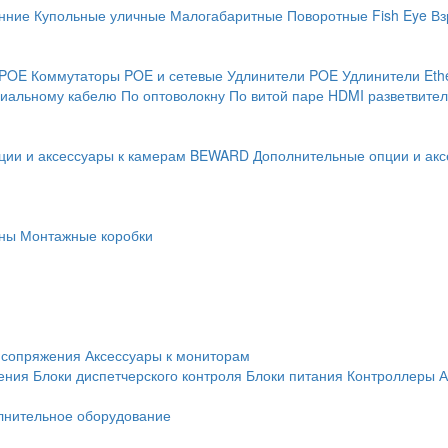
нние
Купольные уличные
Малогабаритные
Поворотные
Fish Eye
Вз
 POE
Коммутаторы POE и сетевые
Удлинители POE
Удлинители Eth
сиальному кабелю
По оптоволокну
По витой паре
HDMI разветвител
ции и аксессуары к камерам BEWARD
Дополнительные опции и акс
ны
Монтажные коробки
 сопряжения
Аксессуары к мониторам
ения
Блоки диспетчерского контроля
Блоки питания
Контроллеры
А
лнительное оборудование