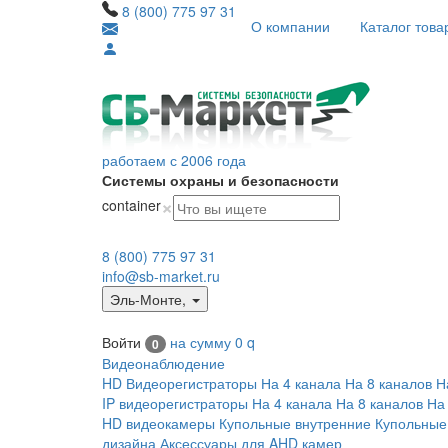
8 (800) 775 97 31
О компании
Каталог това
работаем с 2006 года
Системы охраны и безопасности
×
container
8 (800) 775 97 31
info@sb-market.ru
Эль-Монте
,
Войти
на сумму
0
q
0
Видеонаблюдение
HD Видеорегистраторы
На 4 канала
На 8 каналов
Н
IP видеорегистраторы
На 4 канала
На 8 каналов
На
HD видеокамеры
Купольные внутренние
Купольные
дизайна
Аксессуары для AHD камер