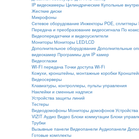
IP видеокамеры
Цилиндрические
Купольные внутре
Жесткие диски
Микрофоны
Сетевое оборудование
Инжекторы POE, сплиттеры
Передача и преобразование видеосигнала
По коак
Видеопередатчики и видеоусилители
Мониторы
Мониторы LED/LCD
Дополнительное оборудование
Дополнительные оп
видеокамер
Программы для IP камер
Видеоглазки
WI-FI передача
Точки доступа Wi-Fi
Кожухи, кронштейны, монтажные коробки
Кронштей
Видеосерверы
Клавиатуры, контроллеры, пульты управления
Наклейки и сменные надписи
Устройства защиты линий
Тестеры
Видеодомофоны
Мониторы домофонов
Устройства
VIZIT
Аудио
Видео
Блоки коммутации
Блоки управл
Трубки
Вызывные панели
Видеопанели
Аудиопанели
Допо
Готовые комплекты