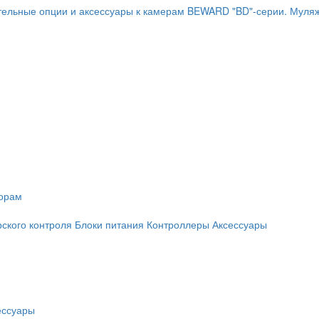
ельные опции и аксессуары к камерам BEWARD "BD"-серии.
Муляж
торам
рского контроля
Блоки питания
Контроллеры
Аксессуары
ессуары