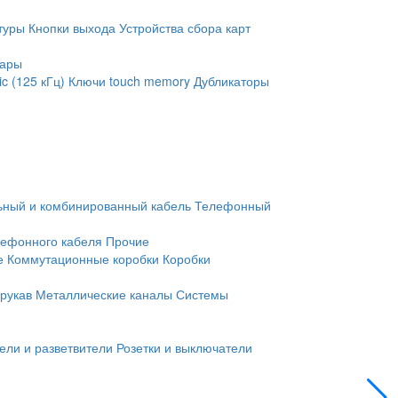
туры
Кнопки выхода
Устройства сбора карт
уары
c (125 кГц)
Ключи touch memory
Дубликаторы
ьный и комбинированный кабель
Телефонный
лефонного кабеля
Прочие
е
Коммутационные коробки
Коробки
рукав
Металлические каналы
Системы
ели и разветвители
Розетки и выключатели