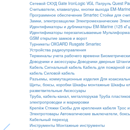
Сетевой СКУД
Gate
IronLogic
VGL Патруль
Quest
Pa
Считыватели, клавиатуры, кнопки выхода
EM-Marine
Программное обеспечение Smartec
Стойки для счи
Замки, электрозащелки
Электромеханические
Элек
Идентификаторы и дубликаторы
EM-Marine (125 кГц
Идентификаторы перезаписываемые
Мультиформа
GSM открытие замков и ворот
Турникеты
OXGARD
Rusgate
Smartec
Устройства радиоуправления
Терминалы учета рабочего времени
Биометрическ
Доводчики и аксессуары
Доводчики дверные
Штанги
Кабель
Сигнальный кабель
Кабель для пожарной с
кабель
Силовой кабель
Разъемы, коммутационные изделия
Для коаксиальн
Щиты, боксы, коробки
Шкафы монтажные
Шкафы кл
разветвительные
Аксессуары
Труба, кабель-канал, металлорукав
Труба пластико
электропроводки и маркировки
Крепёж
Стяжки
Скобы для крепления кабеля
Трос и
Электротовары
Автоматические выключатели, бокс
Кабельный переход
Инструменты
Монтажные инструменты