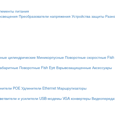
лементы питания
освещения
Преобразователи напряжения
Устройства защиты
Разн
е
чные цилиндрические
Миникорпусные
Поворотные скоростные
Fish
абаритные
Поворотные
Fish Eye
Взрывозащищенные
Аксессуары
нители POE
Удлинители Ethernet
Маршрутизаторы
ветвители и усилители
USB-модемы
VGA конвертеры
Видеопередат