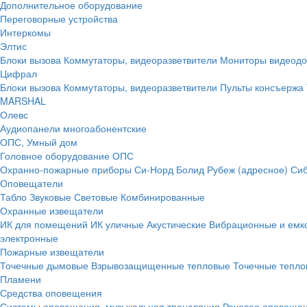
Дополнительное оборудование
Переговорные устройства
Интеркомы
Элтис
Блоки вызова
Коммутаторы, видеоразветвители
Мониторы видеод
Цифрал
Блоки вызова
Коммутаторы, видеоразветвители
Пульты консъержа
MARSHAL
Олевс
Аудиопанели многоабонентские
ОПС, Умный дом
Головное оборудование ОПС
Охранно-пожарные приборы
Си-Норд
Болид
Рубеж (адресное)
Сиб
Оповещатели
Табло
Звуковые
Световые
Комбинированные
Охранные извещатели
ИК для помещений
ИК уличные
Акустические
Вибрационные и емк
электронные
Пожарные извещатели
Точечные дымовые
Взрывозащищенные тепловые
Точечные тепло
Пламени
Средства оповещения
Системы оповещения, музыкальная трансляция
Речевое оповещен