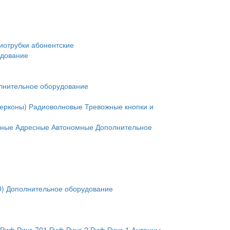
иотрубки абонентские
удование
лнительное оборудование
герконы)
Радиоволновые
Тревожные кнопки и
нные
Адресные
Автономные
Дополнительное
O)
Дополнительное оборудование
Риф Ринг-701
Риф Ринг-2
Риф Ринг-1
Антенны,