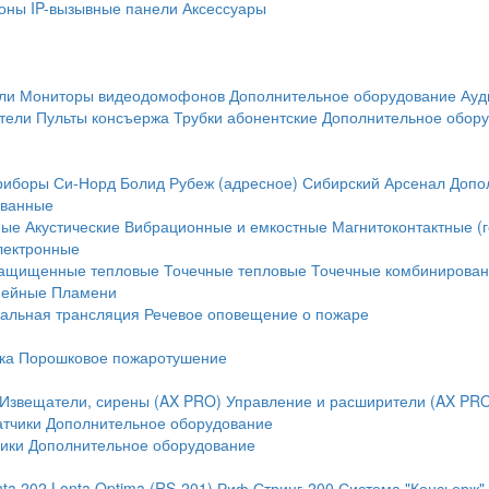
оны
IP-вызывные панели
Аксессуары
ли
Мониторы видеодомофонов
Дополнительное оборудование
Ауд
тели
Пульты консъержа
Трубки абонентские
Дополнительное обор
риборы
Си-Норд
Болид
Рубеж (адресное)
Сибирский Арсенал
Допо
ванные
ные
Акустические
Вибрационные и емкостные
Магнитоконтактные (
лектронные
ащищенные тепловые
Точечные тепловые
Точечные комбинирова
нейные
Пламени
альная трансляция
Речевое оповещение о пожаре
ка
Порошковое пожаротушение
Извещатели, сирены (AX PRO)
Управление и расширители (AX PR
атчики
Дополнительное оборудование
ики
Дополнительное оборудование
nta 202
Lonta Optima (RS-201)
Риф Стринг-200
Система "Консьерж"