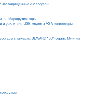
рывозащищенные
Аксессуары
ernet
Маршрутизаторы
и и усилители
USB-модемы
VGA конвертеры
ессуары к камерам BEWARD "BD"-серии.
Муляжи
ксессуары