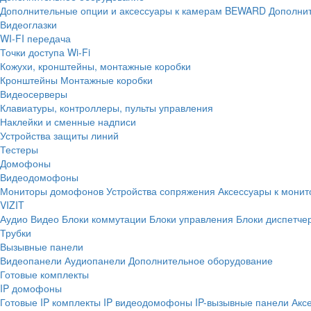
Дополнительные опции и аксессуары к камерам BEWARD
Дополнит
Видеоглазки
WI-FI передача
Точки доступа Wi-Fi
Кожухи, кронштейны, монтажные коробки
Кронштейны
Монтажные коробки
Видеосерверы
Клавиатуры, контроллеры, пульты управления
Наклейки и сменные надписи
Устройства защиты линий
Тестеры
Домофоны
Видеодомофоны
Мониторы домофонов
Устройства сопряжения
Аксессуары к мони
VIZIT
Аудио
Видео
Блоки коммутации
Блоки управления
Блоки диспетче
Трубки
Вызывные панели
Видеопанели
Аудиопанели
Дополнительное оборудование
Готовые комплекты
IP домофоны
Готовые IP комплекты
IP видеодомофоны
IP-вызывные панели
Акс