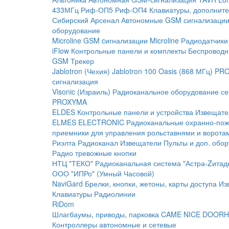
433МГц
Риф-ОП5
Риф-ОП4
Клавиатуры, дополните
Сибирский Арсенал
Автономные GSM сигнализаци
оборудование
Microline
GSM cигнализации Microline
Радиодатчики
iFlow
Контрольные панели и комплекты
Беспроводн
GSM Трекер
Jablotron (Чехия)
Jablotron 100
Oasis (868 МГц)
PRO
сигнализация
Visonic (Израиль)
Радиоканальное оборудование с
PROXYMA
ELDES
Контрольные панели и устройства
Извещате
ELMES ELECTRONIC
Радиоканальные охранно-по
приемники для управления рольставнями и ворота
Риэлта Радиоканал
Извещатели
Пульты и доп. обо
Радио тревожные кнопки
НТЦ "ТЕКО"
Радиоканальная система "Астра-Zитад
ООО "ИПРо" (Умный Часовой)
NaviGard
Брелки, кнопки, жетоны, карты доступа
Из
Клавиатуры
Радиолинии
RiDom
Шлагбаумы, приводы, парковка
CAME
NICE
DOORH
Контроллеры автономные и сетевые