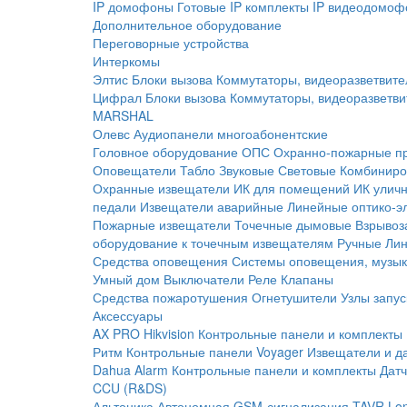
IP домофоны
Готовые IP комплекты
IP видеодомоф
Дополнительное оборудование
Переговорные устройства
Интеркомы
Элтис
Блоки вызова
Коммутаторы, видеоразветвите
Цифрал
Блоки вызова
Коммутаторы, видеоразветви
MARSHAL
Олевс
Аудиопанели многоабонентские
Головное оборудование ОПС
Охранно-пожарные п
Оповещатели
Табло
Звуковые
Световые
Комбиниро
Охранные извещатели
ИК для помещений
ИК улич
педали
Извещатели аварийные
Линейные оптико-э
Пожарные извещатели
Точечные дымовые
Взрывоз
оборудование к точечным извещателям
Ручные
Ли
Средства оповещения
Системы оповещения, музык
Умный дом
Выключатели
Реле
Клапаны
Средства пожаротушения
Огнетушители
Узлы запус
Аксессуары
AX PRO Hikvision
Контрольные панели и комплекты
Ритм
Контрольные панели
Voyager
Извещатели и д
Dahua Alarm
Контрольные панели и комплекты
Датч
CCU (R&DS)
Альтоника
Автономная GSM-сигнализация TAVR
Lo