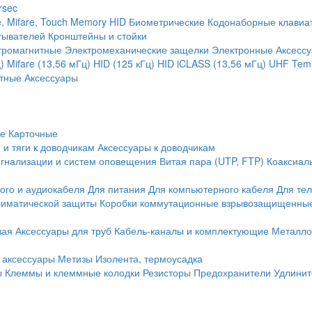
rsec
, Mifare, Touch Memory
HID
Биометрические
Кодонаборные клавиа
тывателей
Кронштейны и стойки
тромагнитные
Электромеханические защелки
Электронные
Аксесс
)
Mifare (13,56 мГц)
HID (125 кГц)
HID iCLASS (13,56 мГц)
UHF
Temi
тные
Аксессуары
ие
Карточные
 и тяги к доводчикам
Аксессуары к доводчикам
игнализации и систем оповещения
Витая пара (UTP, FTP)
Коаксиал
ого и аудиокабеля
Для питания
Для компьютерного кабеля
Для те
иматической защиты
Коробки коммутационные взрывозащищенны
вая
Аксессуары для труб
Кабель-каналы и комплектующие
Металло
 аксессуары
Метизы
Изолента, термоусадка
ы
Клеммы и клеммные колодки
Резисторы
Предохранители
Удлинит