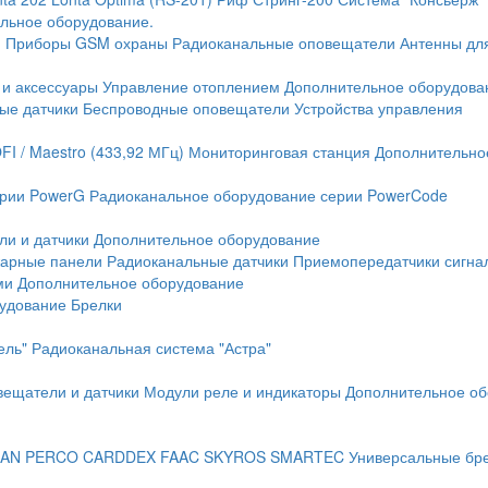
льное оборудование.
и
Приборы GSM охраны
Радиоканальные оповещатели
Антенны дл
 и аксессуары
Управление отоплением
Дополнительное оборудова
ые датчики
Беспроводные оповещатели
Устройства управления
FI / Maestro (433,92 МГц)
Мониторинговая станция
Дополнительно
ерии PowerG
Радиоканальное оборудование серии PowerCode
ли и датчики
Дополнительное оборудование
жарные панели
Радиоканальные датчики
Приемопередатчики сигна
ми
Дополнительное оборудование
рудование
Брелки
ель"
Радиоканальная система "Астра"
вещатели и датчики
Модули реле и индикаторы
Дополнительное об
AN
PERCO
CARDDEX
FAAC
SKYROS
SMARTEC
Универсальные бр