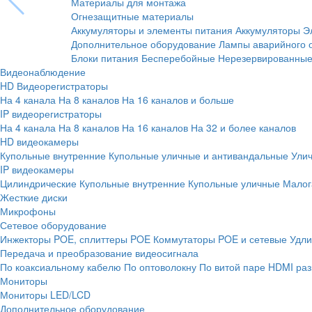
Материалы для монтажа
Огнезащитные материалы
Аккумуляторы и элементы питания
Аккумуляторы
Э
Дополнительное оборудование
Лампы аварийного 
Блоки питания
Бесперебойные
Нерезервированны
Видеонаблюдение
HD Видеорегистраторы
На 4 канала
На 8 каналов
На 16 каналов и больше
IP видеорегистраторы
На 4 канала
На 8 каналов
На 16 каналов
На 32 и более каналов
HD видеокамеры
Купольные внутренние
Купольные уличные и антивандальные
Ули
IP видеокамеры
Цилиндрические
Купольные внутренние
Купольные уличные
Малог
Жесткие диски
Микрофоны
Сетевое оборудование
Инжекторы POE, сплиттеры POE
Коммутаторы POE и сетевые
Удли
Передача и преобразование видеосигнала
По коаксиальному кабелю
По оптоволокну
По витой паре
HDMI раз
Мониторы
Мониторы LED/LCD
Дополнительное оборудование