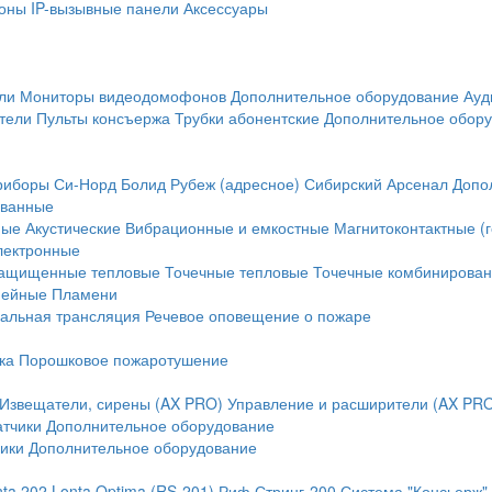
оны
IP-вызывные панели
Аксессуары
ли
Мониторы видеодомофонов
Дополнительное оборудование
Ауд
тели
Пульты консъержа
Трубки абонентские
Дополнительное обор
риборы
Си-Норд
Болид
Рубеж (адресное)
Сибирский Арсенал
Допо
ванные
ные
Акустические
Вибрационные и емкостные
Магнитоконтактные (
лектронные
ащищенные тепловые
Точечные тепловые
Точечные комбинирова
нейные
Пламени
альная трансляция
Речевое оповещение о пожаре
ка
Порошковое пожаротушение
Извещатели, сирены (AX PRO)
Управление и расширители (AX PR
атчики
Дополнительное оборудование
ики
Дополнительное оборудование
nta 202
Lonta Optima (RS-201)
Риф Стринг-200
Система "Консьерж"