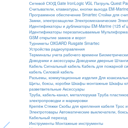
Сетевой СКУД
Gate
IronLogic
VGL Патруль
Quest
Pa
Считыватели, клавиатуры, кнопки выхода
EM-Marine
Программное обеспечение Smartec
Стойки для счи
Замки, электрозащелки
Электромеханические
Элек
Идентификаторы и дубликаторы
EM-Marine (125 кГц
Идентификаторы перезаписываемые
Мультиформа
GSM открытие замков и ворот
Турникеты
OXGARD
Rusgate
Smartec
Устройства радиоуправления
Терминалы учета рабочего времени
Биометрическ
Доводчики и аксессуары
Доводчики дверные
Штанги
Кабель
Сигнальный кабель
Кабель для пожарной с
кабель
Силовой кабель
Разъемы, коммутационные изделия
Для коаксиальн
Щиты, боксы, коробки
Шкафы монтажные
Шкафы кл
разветвительные
Аксессуары
Труба, кабель-канал, металлорукав
Труба пластико
электропроводки и маркировки
Крепёж
Стяжки
Скобы для крепления кабеля
Трос и
Электротовары
Автоматические выключатели, бокс
Кабельный переход
Инструменты
Монтажные инструменты