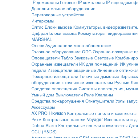
IP домофоны
Готовые IP комплекты
IP видеодомоф
Дополнительное оборудование
Переговорные устройства
Интеркомы
Элтис
Блоки вызова
Коммутаторы, видеоразветвите
Цифрал
Блоки вызова
Коммутаторы, видеоразветви
MARSHAL
Олевс
Аудиопанели многоабонентские
Головное оборудование ОПС
Охранно-пожарные п
Оповещатели
Табло
Звуковые
Световые
Комбиниро
Охранные извещатели
ИК для помещений
ИК улич
педали
Извещатели аварийные
Линейные оптико-э
Пожарные извещатели
Точечные дымовые
Взрывоз
оборудование к точечным извещателям
Ручные
Ли
Средства оповещения
Системы оповещения, музык
Умный дом
Выключатели
Реле
Клапаны
Средства пожаротушения
Огнетушители
Узлы запус
Аксессуары
AX PRO Hikvision
Контрольные панели и комплекты
Ритм
Контрольные панели
Voyager
Извещатели и д
Dahua Alarm
Контрольные панели и комплекты
Датч
CCU (R&DS)
Альтоника
Автономная GSM-сигнализация TAVR
Lo