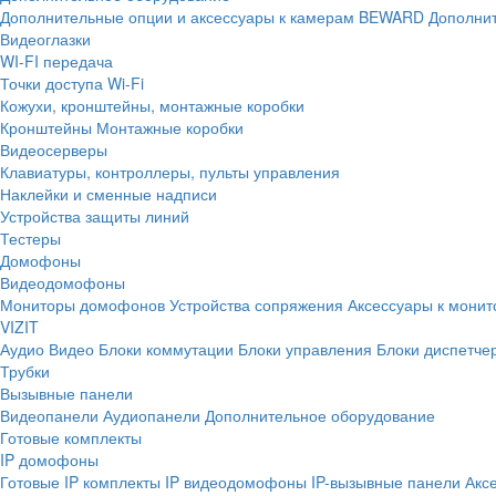
Дополнительные опции и аксессуары к камерам BEWARD
Дополнит
Видеоглазки
WI-FI передача
Точки доступа Wi-Fi
Кожухи, кронштейны, монтажные коробки
Кронштейны
Монтажные коробки
Видеосерверы
Клавиатуры, контроллеры, пульты управления
Наклейки и сменные надписи
Устройства защиты линий
Тестеры
Домофоны
Видеодомофоны
Мониторы домофонов
Устройства сопряжения
Аксессуары к мони
VIZIT
Аудио
Видео
Блоки коммутации
Блоки управления
Блоки диспетче
Трубки
Вызывные панели
Видеопанели
Аудиопанели
Дополнительное оборудование
Готовые комплекты
IP домофоны
Готовые IP комплекты
IP видеодомофоны
IP-вызывные панели
Акс