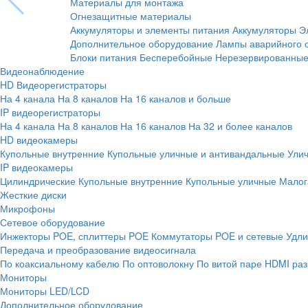
Материалы для монтажа
Огнезащитные материалы
Аккумуляторы и элементы питания
Аккумуляторы
Э
Дополнительное оборудование
Лампы аварийного 
Блоки питания
Бесперебойные
Нерезервированны
Видеонаблюдение
HD Видеорегистраторы
На 4 канала
На 8 каналов
На 16 каналов и больше
IP видеорегистраторы
На 4 канала
На 8 каналов
На 16 каналов
На 32 и более каналов
HD видеокамеры
Купольные внутренние
Купольные уличные и антивандальные
Ули
IP видеокамеры
Цилиндрические
Купольные внутренние
Купольные уличные
Малог
Жесткие диски
Микрофоны
Сетевое оборудование
Инжекторы POE, сплиттеры POE
Коммутаторы POE и сетевые
Удли
Передача и преобразование видеосигнала
По коаксиальному кабелю
По оптоволокну
По витой паре
HDMI раз
Мониторы
Мониторы LED/LCD
Дополнительное оборудование