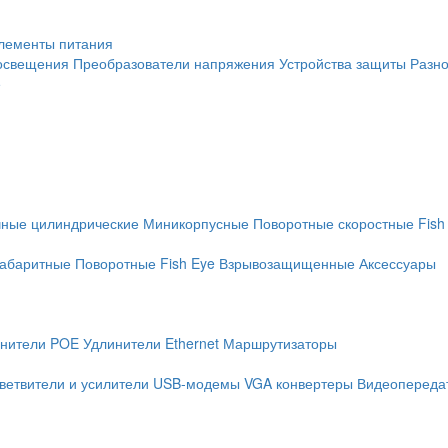
лементы питания
освещения
Преобразователи напряжения
Устройства защиты
Разн
е
чные цилиндрические
Миникорпусные
Поворотные скоростные
Fish
абаритные
Поворотные
Fish Eye
Взрывозащищенные
Аксессуары
нители POE
Удлинители Ethernet
Маршрутизаторы
ветвители и усилители
USB-модемы
VGA конвертеры
Видеопередат