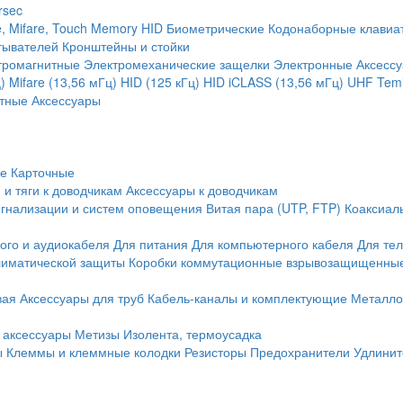
rsec
, Mifare, Touch Memory
HID
Биометрические
Кодонаборные клавиа
тывателей
Кронштейны и стойки
тромагнитные
Электромеханические защелки
Электронные
Аксесс
)
Mifare (13,56 мГц)
HID (125 кГц)
HID iCLASS (13,56 мГц)
UHF
Temi
тные
Аксессуары
ие
Карточные
 и тяги к доводчикам
Аксессуары к доводчикам
игнализации и систем оповещения
Витая пара (UTP, FTP)
Коаксиал
ого и аудиокабеля
Для питания
Для компьютерного кабеля
Для те
иматической защиты
Коробки коммутационные взрывозащищенны
вая
Аксессуары для труб
Кабель-каналы и комплектующие
Металло
 аксессуары
Метизы
Изолента, термоусадка
ы
Клеммы и клеммные колодки
Резисторы
Предохранители
Удлинит