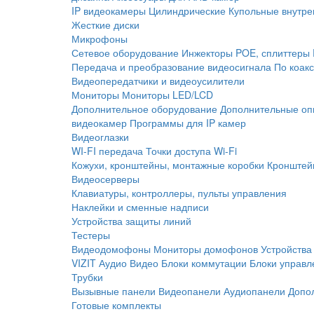
IP видеокамеры
Цилиндрические
Купольные внутре
Жесткие диски
Микрофоны
Сетевое оборудование
Инжекторы POE, сплиттеры
Передача и преобразование видеосигнала
По коак
Видеопередатчики и видеоусилители
Мониторы
Мониторы LED/LCD
Дополнительное оборудование
Дополнительные оп
видеокамер
Программы для IP камер
Видеоглазки
WI-FI передача
Точки доступа Wi-Fi
Кожухи, кронштейны, монтажные коробки
Кронштей
Видеосерверы
Клавиатуры, контроллеры, пульты управления
Наклейки и сменные надписи
Устройства защиты линий
Тестеры
Видеодомофоны
Мониторы домофонов
Устройства
VIZIT
Аудио
Видео
Блоки коммутации
Блоки управл
Трубки
Вызывные панели
Видеопанели
Аудиопанели
Допо
Готовые комплекты