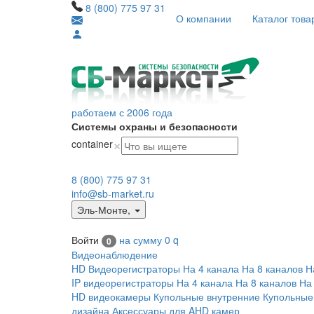
8 (800) 775 97 31
О компании
Каталог това
работаем с 2006 года
Системы охраны и безопасности
×
container
8 (800) 775 97 31
info@sb-market.ru
Эль-Монте
,
Войти
на сумму
0
q
0
Видеонаблюдение
HD Видеорегистраторы
На 4 канала
На 8 каналов
Н
IP видеорегистраторы
На 4 канала
На 8 каналов
На
HD видеокамеры
Купольные внутренние
Купольные
дизайна
Аксессуары для AHD камер