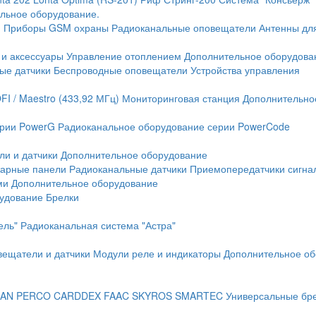
льное оборудование.
и
Приборы GSM охраны
Радиоканальные оповещатели
Антенны дл
 и аксессуары
Управление отоплением
Дополнительное оборудова
ые датчики
Беспроводные оповещатели
Устройства управления
FI / Maestro (433,92 МГц)
Мониторинговая станция
Дополнительно
ерии PowerG
Радиоканальное оборудование серии PowerCode
ли и датчики
Дополнительное оборудование
жарные панели
Радиоканальные датчики
Приемопередатчики сигна
ми
Дополнительное оборудование
рудование
Брелки
ель"
Радиоканальная система "Астра"
вещатели и датчики
Модули реле и индикаторы
Дополнительное об
AN
PERCO
CARDDEX
FAAC
SKYROS
SMARTEC
Универсальные бр