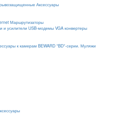
рывозащищенные
Аксессуары
ernet
Маршрутизаторы
и и усилители
USB-модемы
VGA конвертеры
ессуары к камерам BEWARD "BD"-серии.
Муляжи
ксессуары