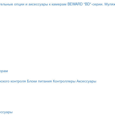
ельные опции и аксессуары к камерам BEWARD "BD"-серии.
Муляж
торам
рского контроля
Блоки питания
Контроллеры
Аксессуары
ессуары