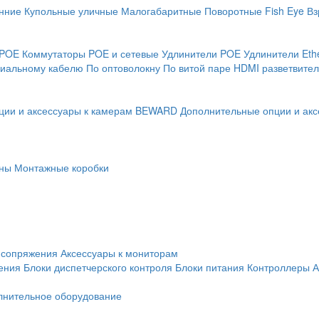
нние
Купольные уличные
Малогабаритные
Поворотные
Fish Eye
Вз
 POE
Коммутаторы POE и сетевые
Удлинители POE
Удлинители Eth
сиальному кабелю
По оптоволокну
По витой паре
HDMI разветвител
ции и аксессуары к камерам BEWARD
Дополнительные опции и акс
ны
Монтажные коробки
 сопряжения
Аксессуары к мониторам
ения
Блоки диспетчерского контроля
Блоки питания
Контроллеры
А
лнительное оборудование