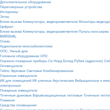
Дополнительное оборудование
Переговорные устройства
Интеркомы
Элтис
Блоки вызова
Коммутаторы, видеоразветвители
Мониторы видеод
Цифрал
Блоки вызова
Коммутаторы, видеоразветвители
Пульты консъержа
MARSHAL
Олевс
Аудиопанели многоабонентские
ОПС, Умный дом
Головное оборудование ОПС
Охранно-пожарные приборы
Си-Норд
Болид
Рубеж (адресное)
Сиб
Оповещатели
Табло
Звуковые
Световые
Комбинированные
Охранные извещатели
ИК для помещений
ИК уличные
Акустические
Вибрационные и емк
электронные
Пожарные извещатели
Точечные дымовые
Взрывозащищенные тепловые
Точечные тепло
Пламени
Средства оповещения
Системы оповещения, музыкальная трансляция
Речевое оповещен