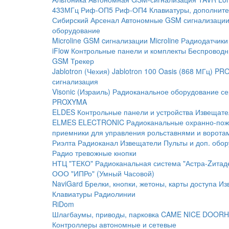
433МГц
Риф-ОП5
Риф-ОП4
Клавиатуры, дополните
Сибирский Арсенал
Автономные GSM сигнализаци
оборудование
Microline
GSM cигнализации Microline
Радиодатчики
iFlow
Контрольные панели и комплекты
Беспроводн
GSM Трекер
Jablotron (Чехия)
Jablotron 100
Oasis (868 МГц)
PRO
сигнализация
Visonic (Израиль)
Радиоканальное оборудование с
PROXYMA
ELDES
Контрольные панели и устройства
Извещате
ELMES ELECTRONIC
Радиоканальные охранно-по
приемники для управления рольставнями и ворота
Риэлта Радиоканал
Извещатели
Пульты и доп. обо
Радио тревожные кнопки
НТЦ "ТЕКО"
Радиоканальная система "Астра-Zитад
ООО "ИПРо" (Умный Часовой)
NaviGard
Брелки, кнопки, жетоны, карты доступа
Из
Клавиатуры
Радиолинии
RiDom
Шлагбаумы, приводы, парковка
CAME
NICE
DOORH
Контроллеры автономные и сетевые