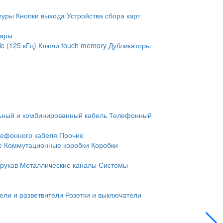
туры
Кнопки выхода
Устройства сбора карт
уары
c (125 кГц)
Ключи touch memory
Дубликаторы
ьный и комбинированный кабель
Телефонный
лефонного кабеля
Прочие
е
Коммутационные коробки
Коробки
рукав
Металлические каналы
Системы
ели и разветвители
Розетки и выключатели