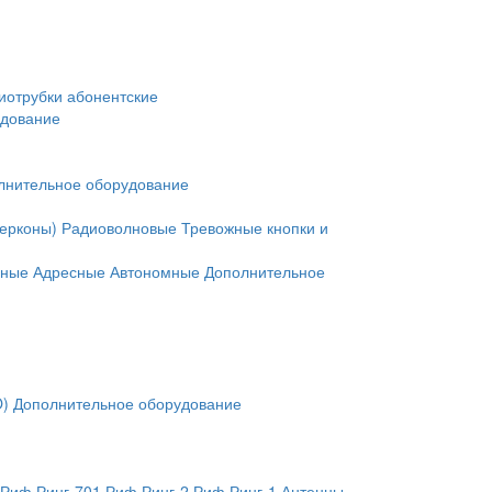
иотрубки абонентские
удование
лнительное оборудование
герконы)
Радиоволновые
Тревожные кнопки и
нные
Адресные
Автономные
Дополнительное
O)
Дополнительное оборудование
Риф Ринг-701
Риф Ринг-2
Риф Ринг-1
Антенны,