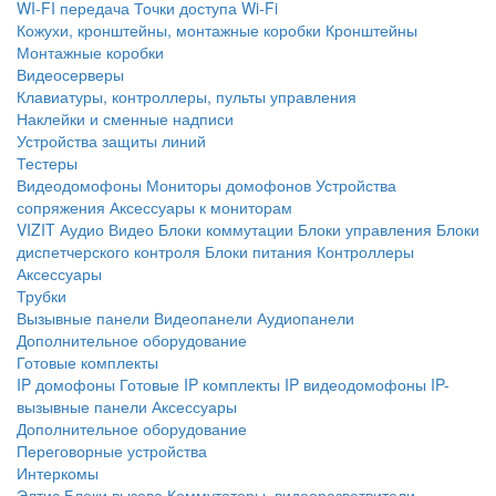
WI-FI передача
Точки доступа Wi-Fi
Кожухи, кронштейны, монтажные коробки
Кронштейны
Монтажные коробки
Видеосерверы
Клавиатуры, контроллеры, пульты управления
Наклейки и сменные надписи
Устройства защиты линий
Тестеры
Видеодомофоны
Мониторы домофонов
Устройства
сопряжения
Аксессуары к мониторам
VIZIT
Аудио
Видео
Блоки коммутации
Блоки управления
Блоки
диспетчерского контроля
Блоки питания
Контроллеры
Аксессуары
Трубки
Вызывные панели
Видеопанели
Аудиопанели
Дополнительное оборудование
Готовые комплекты
IP домофоны
Готовые IP комплекты
IP видеодомофоны
IP-
вызывные панели
Аксессуары
Дополнительное оборудование
Переговорные устройства
Интеркомы
Элтис
Блоки вызова
Коммутаторы, видеоразветвители