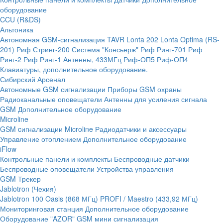
оборудование
CCU (R&DS)
Альтоника
Автономная GSM-сигнализация TAVR
Lonta 202
Lonta Optima (RS-
201)
Риф Стринг-200
Система "Консьерж"
Риф Ринг-701
Риф
Ринг-2
Риф Ринг-1
Антенны, 433МГц
Риф-ОП5
Риф-ОП4
Клавиатуры, дополнительное оборудование.
Сибирский Арсенал
Автономные GSM сигнализации
Приборы GSM охраны
Радиоканальные оповещатели
Антенны для усиления сигнала
GSM
Дополнительное оборудование
Microline
GSM cигнализации Microline
Радиодатчики и аксессуары
Управление отоплением
Дополнительное оборудование
iFlow
Контрольные панели и комплекты
Беспроводные датчики
Беспроводные оповещатели
Устройства управления
GSM Трекер
Jablotron (Чехия)
Jablotron 100
Oasis (868 МГц)
PROFI / Maestro (433,92 МГц)
Мониторинговая станция
Дополнительное оборудование
Оборудование "AZOR" GSM мини сигнализация