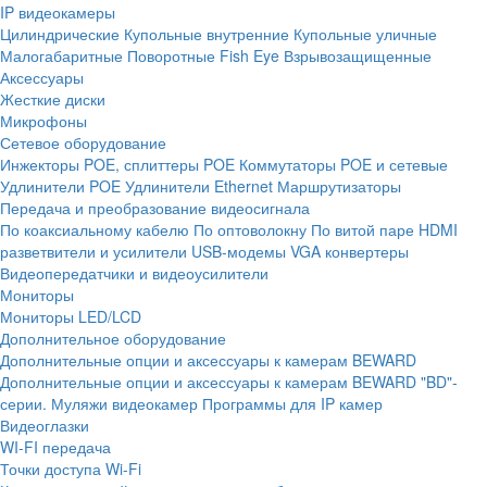
IP видеокамеры
Цилиндрические
Купольные внутренние
Купольные уличные
Малогабаритные
Поворотные
Fish Eye
Взрывозащищенные
Аксессуары
Жесткие диски
Микрофоны
Сетевое оборудование
Инжекторы POE, сплиттеры POE
Коммутаторы POE и сетевые
Удлинители POE
Удлинители Ethernet
Маршрутизаторы
Передача и преобразование видеосигнала
По коаксиальному кабелю
По оптоволокну
По витой паре
HDMI
разветвители и усилители
USB-модемы
VGA конвертеры
Видеопередатчики и видеоусилители
Мониторы
Мониторы LED/LCD
Дополнительное оборудование
Дополнительные опции и аксессуары к камерам BEWARD
Дополнительные опции и аксессуары к камерам BEWARD "BD"-
серии.
Муляжи видеокамер
Программы для IP камер
Видеоглазки
WI-FI передача
Точки доступа Wi-Fi