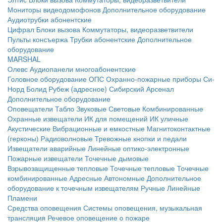
Мониторы видеодомофонов
Дополнительное оборудование
Аудиотрубки абонентские
Цифрал
Блоки вызова
Коммутаторы, видеоразветвители
Пульты консъержа
Трубки абонентские
Дополнительное
оборудование
MARSHAL
Олевс
Аудиопанели многоабонентские
Головное оборудование ОПС
Охранно-пожарные приборы
Си-
Норд
Болид
Рубеж (адресное)
Сибирский Арсенал
Дополнительное оборудование
Оповещатели
Табло
Звуковые
Световые
Комбинированные
Охранные извещатели
ИК для помещений
ИК уличные
Акустические
Вибрационные и емкостные
Магнитоконтактные
(герконы)
Радиоволновые
Тревожные кнопки и педали
Извещатели аварийные
Линейные оптико-электронные
Пожарные извещатели
Точечные дымовые
Взрывозащищенные тепловые
Точечные тепловые
Точечные
комбинированные
Адресные
Автономные
Дополнительное
оборудование к точечным извещателям
Ручные
Линейные
Пламени
Средства оповещения
Системы оповещения, музыкальная
трансляция
Речевое оповещение о пожаре