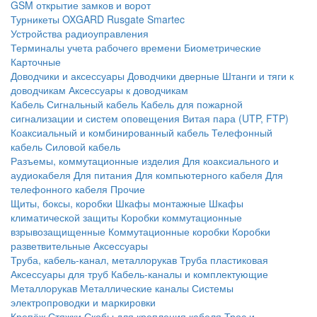
GSM открытие замков и ворот
Турникеты
OXGARD
Rusgate
Smartec
Устройства радиоуправления
Терминалы учета рабочего времени
Биометрические
Карточные
Доводчики и аксессуары
Доводчики дверные
Штанги и тяги к
доводчикам
Аксессуары к доводчикам
Кабель
Сигнальный кабель
Кабель для пожарной
сигнализации и систем оповещения
Витая пара (UTP, FTP)
Коаксиальный и комбинированный кабель
Телефонный
кабель
Силовой кабель
Разъемы, коммутационные изделия
Для коаксиального и
аудиокабеля
Для питания
Для компьютерного кабеля
Для
телефонного кабеля
Прочие
Щиты, боксы, коробки
Шкафы монтажные
Шкафы
климатической защиты
Коробки коммутационные
взрывозащищенные
Коммутационные коробки
Коробки
разветвительные
Аксессуары
Труба, кабель-канал, металлорукав
Труба пластиковая
Аксессуары для труб
Кабель-каналы и комплектующие
Металлорукав
Металлические каналы
Системы
электропроводки и маркировки
Крепёж
Стяжки
Скобы для крепления кабеля
Трос и