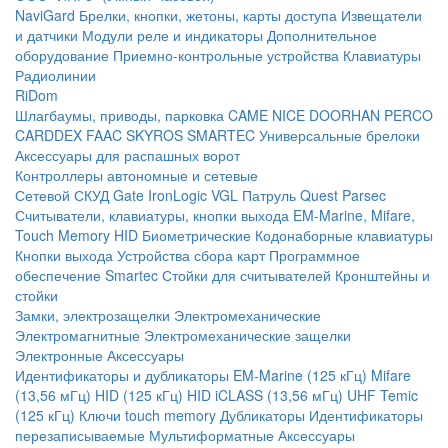
NaviGard
Брелки, кнопки, жетоны, карты доступа
Извещатели
и датчики
Модули реле и индикаторы
Дополнительное
оборудование
Приемно-контрольные устройства
Клавиатуры
Радиолинии
RiDom
Шлагбаумы, приводы, парковка
CAME
NICE
DOORHAN
PERCO
CARDDEX
FAAC
SKYROS
SMARTEC
Универсальные брелоки
Аксессуары для распашных ворот
Контроллеры автономные и сетевые
Сетевой СКУД
Gate
IronLogic
VGL Патруль
Quest
Parsec
Считыватели, клавиатуры, кнопки выхода
EM-Marine, Mifare,
Touch Memory
HID
Биометрические
Кодонаборные клавиатуры
Кнопки выхода
Устройства сбора карт
Программное
обеспечение Smartec
Стойки для считывателей
Кронштейны и
стойки
Замки, электрозащелки
Электромеханические
Электромагнитные
Электромеханические защелки
Электронные
Аксессуары
Идентификаторы и дубликаторы
EM-Marine (125 кГц)
Mifare
(13,56 мГц)
HID (125 кГц)
HID iCLASS (13,56 мГц)
UHF
Temic
(125 кГц)
Ключи touch memory
Дубликаторы
Идентификаторы
перезаписываемые
Мультиформатные
Аксессуары