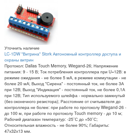
Уточнить наличие
LC-1DW "Витрина" Stork Автономный контроллер доступа и
охраны витрин
Протокол: Dallas Touch Memory, Wiegand-26; Напряжение
питания: 9 - 15 В; Ток потребления контроллера при U=12В: в
режиме ожидания - не более 5 мА, в режиме коммутации - не
более 20 мА; Выход "Сирена" - постоянный ток, не более 3А
при 12В; Выход "Индикация" - постоянный ток, не более 0,1А
при 12В; Тип используемого шлейфа - нормально-замкнутый
(без оконечного резистора); Расстояние от считывателя до
контроллера не более: при работе по протоколу Wiegand-26 -
до 100 м, при работе по протоколу Touch memory - до 10 м;
Рабочий диапазон температур: -25˚С до +50˚С;
Относительная влажность - не более 90%; Габариты:
47х32х13 мм.