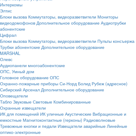
Интеркомы
Элтис
Блоки вызова
Коммутаторы, видеоразветвители
Мониторы
видеодомофонов
Дополнительное оборудование
Аудиотрубки
абонентские
Цифрал
Блоки вызова
Коммутаторы, видеоразветвители
Пульты консъержа
Трубки абонентские
Дополнительное оборудование
MARSHAL
Олевс
Аудиопанели многоабонентские
ОПС, Умный дом
Головное оборудование ОПС
Охранно-пожарные приборы
Си-Норд
Болид
Рубеж (адресное)
Сибирский Арсенал
Дополнительное оборудование
Оповещатели
Табло
Звуковые
Световые
Комбинированные
Охранные извещатели
ИК для помещений
ИК уличные
Акустические
Вибрационные и
емкостные
Магнитоконтактные (герконы)
Радиоволновые
Тревожные кнопки и педали
Извещатели аварийные
Линейные
оптико-электронные