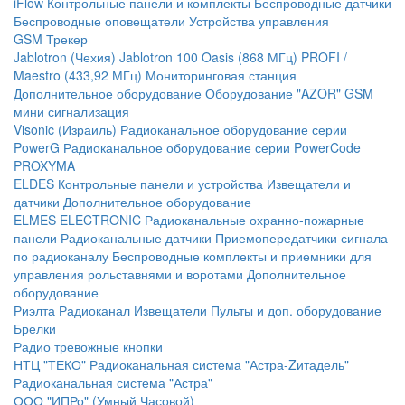
iFlow
Контрольные панели и комплекты
Беспроводные датчики
Беспроводные оповещатели
Устройства управления
GSM Трекер
Jablotron (Чехия)
Jablotron 100
Oasis (868 МГц)
PROFI /
Maestro (433,92 МГц)
Мониторинговая станция
Дополнительное оборудование
Оборудование "AZOR" GSM
мини сигнализация
Visonic (Израиль)
Радиоканальное оборудование серии
PowerG
Радиоканальное оборудование серии PowerCode
PROXYMA
ELDES
Контрольные панели и устройства
Извещатели и
датчики
Дополнительное оборудование
ELMES ELECTRONIC
Радиоканальные охранно-пожарные
панели
Радиоканальные датчики
Приемопередатчики сигнала
по радиоканалу
Беспроводные комплекты и приемники для
управления рольставнями и воротами
Дополнительное
оборудование
Риэлта Радиоканал
Извещатели
Пульты и доп. оборудование
Брелки
Радио тревожные кнопки
НТЦ "ТЕКО"
Радиоканальная система "Астра-Zитадель"
Радиоканальная система "Астра"
ООО "ИПРо" (Умный Часовой)