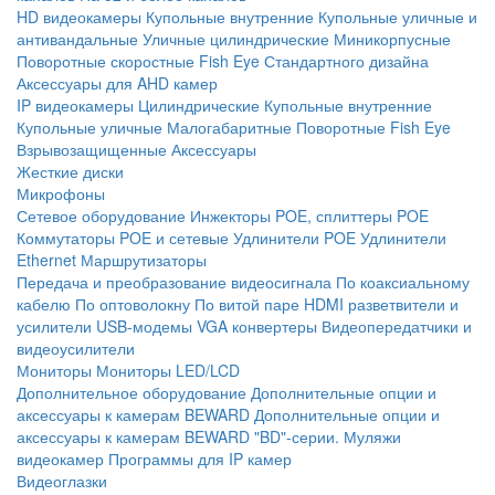
HD видеокамеры
Купольные внутренние
Купольные уличные и
антивандальные
Уличные цилиндрические
Миникорпусные
Поворотные скоростные
Fish Eye
Стандартного дизайна
Аксессуары для AHD камер
IP видеокамеры
Цилиндрические
Купольные внутренние
Купольные уличные
Малогабаритные
Поворотные
Fish Eye
Взрывозащищенные
Аксессуары
Жесткие диски
Микрофоны
Сетевое оборудование
Инжекторы POE, сплиттеры POE
Коммутаторы POE и сетевые
Удлинители POE
Удлинители
Ethernet
Маршрутизаторы
Передача и преобразование видеосигнала
По коаксиальному
кабелю
По оптоволокну
По витой паре
HDMI разветвители и
усилители
USB-модемы
VGA конвертеры
Видеопередатчики и
видеоусилители
Мониторы
Мониторы LED/LCD
Дополнительное оборудование
Дополнительные опции и
аксессуары к камерам BEWARD
Дополнительные опции и
аксессуары к камерам BEWARD "BD"-серии.
Муляжи
видеокамер
Программы для IP камер
Видеоглазки