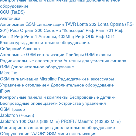
оборудование
CCU (R&DS)
Альтоника
Автономная GSM-сигнализация TAVR
Lonta 202
Lonta Optima (RS-
201)
Риф Стринг-200
Система "Консьерж"
Риф Ринг-701
Риф
Ринг-2
Риф Ринг-1
Антенны, 433МГц
Риф-ОП5
Риф-ОП4
Клавиатуры, дополнительное оборудование.
Сибирский Арсенал
Автономные GSM сигнализации
Приборы GSM охраны
Радиоканальные оповещатели
Антенны для усиления сигнала
GSM
Дополнительное оборудование
Microline
GSM cигнализации Microline
Радиодатчики и аксессуары
Управление отоплением
Дополнительное оборудование
iFlow
Контрольные панели и комплекты
Беспроводные датчики
Беспроводные оповещатели
Устройства управления
GSM Трекер
Jablotron (Чехия)
Jablotron 100
Oasis (868 МГц)
PROFI / Maestro (433,92 МГц)
Мониторинговая станция
Дополнительное оборудование
Оборудование "AZOR" GSM мини сигнализация