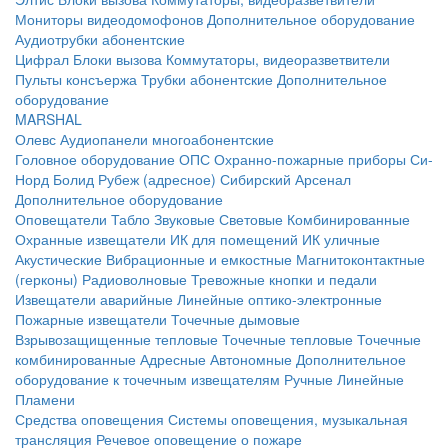
Мониторы видеодомофонов
Дополнительное оборудование
Аудиотрубки абонентские
Цифрал
Блоки вызова
Коммутаторы, видеоразветвители
Пульты консъержа
Трубки абонентские
Дополнительное
оборудование
MARSHAL
Олевс
Аудиопанели многоабонентские
Головное оборудование ОПС
Охранно-пожарные приборы
Си-
Норд
Болид
Рубеж (адресное)
Сибирский Арсенал
Дополнительное оборудование
Оповещатели
Табло
Звуковые
Световые
Комбинированные
Охранные извещатели
ИК для помещений
ИК уличные
Акустические
Вибрационные и емкостные
Магнитоконтактные
(герконы)
Радиоволновые
Тревожные кнопки и педали
Извещатели аварийные
Линейные оптико-электронные
Пожарные извещатели
Точечные дымовые
Взрывозащищенные тепловые
Точечные тепловые
Точечные
комбинированные
Адресные
Автономные
Дополнительное
оборудование к точечным извещателям
Ручные
Линейные
Пламени
Средства оповещения
Системы оповещения, музыкальная
трансляция
Речевое оповещение о пожаре