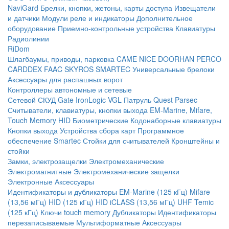
NaviGard
Брелки, кнопки, жетоны, карты доступа
Извещатели
и датчики
Модули реле и индикаторы
Дополнительное
оборудование
Приемно-контрольные устройства
Клавиатуры
Радиолинии
RiDom
Шлагбаумы, приводы, парковка
CAME
NICE
DOORHAN
PERCO
CARDDEX
FAAC
SKYROS
SMARTEC
Универсальные брелоки
Аксессуары для распашных ворот
Контроллеры автономные и сетевые
Сетевой СКУД
Gate
IronLogic
VGL Патруль
Quest
Parsec
Считыватели, клавиатуры, кнопки выхода
EM-Marine, Mifare,
Touch Memory
HID
Биометрические
Кодонаборные клавиатуры
Кнопки выхода
Устройства сбора карт
Программное
обеспечение Smartec
Стойки для считывателей
Кронштейны и
стойки
Замки, электрозащелки
Электромеханические
Электромагнитные
Электромеханические защелки
Электронные
Аксессуары
Идентификаторы и дубликаторы
EM-Marine (125 кГц)
Mifare
(13,56 мГц)
HID (125 кГц)
HID iCLASS (13,56 мГц)
UHF
Temic
(125 кГц)
Ключи touch memory
Дубликаторы
Идентификаторы
перезаписываемые
Мультиформатные
Аксессуары