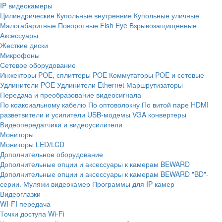
IP видеокамеры
Цилиндрические
Купольные внутренние
Купольные уличные
Малогабаритные
Поворотные
Fish Eye
Взрывозащищенные
Аксессуары
Жесткие диски
Микрофоны
Сетевое оборудование
Инжекторы POE, сплиттеры POE
Коммутаторы POE и сетевые
Удлинители POE
Удлинители Ethernet
Маршрутизаторы
Передача и преобразование видеосигнала
По коаксиальному кабелю
По оптоволокну
По витой паре
HDMI
разветвители и усилители
USB-модемы
VGA конвертеры
Видеопередатчики и видеоусилители
Мониторы
Мониторы LED/LCD
Дополнительное оборудование
Дополнительные опции и аксессуары к камерам BEWARD
Дополнительные опции и аксессуары к камерам BEWARD "BD"-
серии.
Муляжи видеокамер
Программы для IP камер
Видеоглазки
WI-FI передача
Точки доступа Wi-Fi