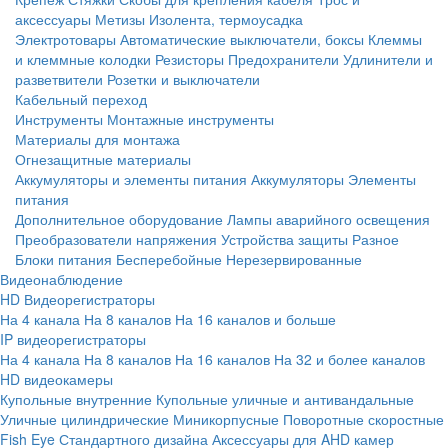
аксессуары
Метизы
Изолента, термоусадка
Электротовары
Автоматические выключатели, боксы
Клеммы
и клеммные колодки
Резисторы
Предохранители
Удлинители и
разветвители
Розетки и выключатели
Кабельный переход
Инструменты
Монтажные инструменты
Материалы для монтажа
Огнезащитные материалы
Аккумуляторы и элементы питания
Аккумуляторы
Элементы
питания
Дополнительное оборудование
Лампы аварийного освещения
Преобразователи напряжения
Устройства защиты
Разное
Блоки питания
Бесперебойные
Нерезервированные
Видеонаблюдение
HD Видеорегистраторы
На 4 канала
На 8 каналов
На 16 каналов и больше
IP видеорегистраторы
На 4 канала
На 8 каналов
На 16 каналов
На 32 и более каналов
HD видеокамеры
Купольные внутренние
Купольные уличные и антивандальные
Уличные цилиндрические
Миникорпусные
Поворотные скоростные
Fish Eye
Стандартного дизайна
Аксессуары для AHD камер