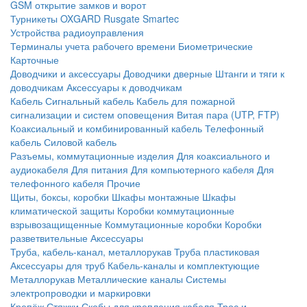
GSM открытие замков и ворот
Турникеты
OXGARD
Rusgate
Smartec
Устройства радиоуправления
Терминалы учета рабочего времени
Биометрические
Карточные
Доводчики и аксессуары
Доводчики дверные
Штанги и тяги к
доводчикам
Аксессуары к доводчикам
Кабель
Сигнальный кабель
Кабель для пожарной
сигнализации и систем оповещения
Витая пара (UTP, FTP)
Коаксиальный и комбинированный кабель
Телефонный
кабель
Силовой кабель
Разъемы, коммутационные изделия
Для коаксиального и
аудиокабеля
Для питания
Для компьютерного кабеля
Для
телефонного кабеля
Прочие
Щиты, боксы, коробки
Шкафы монтажные
Шкафы
климатической защиты
Коробки коммутационные
взрывозащищенные
Коммутационные коробки
Коробки
разветвительные
Аксессуары
Труба, кабель-канал, металлорукав
Труба пластиковая
Аксессуары для труб
Кабель-каналы и комплектующие
Металлорукав
Металлические каналы
Системы
электропроводки и маркировки
Крепёж
Стяжки
Скобы для крепления кабеля
Трос и