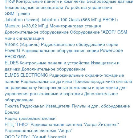
iFlow
Контрольные панели и комплекты
Беспроводные датчики
Беспроводные оповещатели
Устройства управления
GSM Трекер
Jablotron (Чехия)
Jablotron 100
Oasis (868 МГц)
PROFI /
Maestro (433,92 МГц)
Мониторинговая станция
Дополнительное оборудование
Оборудование "AZOR" GSM
мини сигнализация
Visonic (Израиль)
Радиоканальное оборудование серии
PowerG
Радиоканальное оборудование серии PowerCode
PROXYMA
ELDES
Контрольные панели и устройства
Извещатели и
датчики
Дополнительное оборудование
ELMES ELECTRONIC
Радиоканальные охранно-пожарные
панели
Радиоканальные датчики
Приемопередатчики сигнала
по радиоканалу
Беспроводные комплекты и приемники для
управления рольставнями и воротами
Дополнительное
оборудование
Риэлта Радиоканал
Извещатели
Пульты и доп. оборудование
Брелки
Радио тревожные кнопки
НТЦ "ТЕКО"
Радиоканальная система "Астра-Zитадель"
Радиоканальная система "Астра"
ООО "ИПРо" (Умный Часовой)