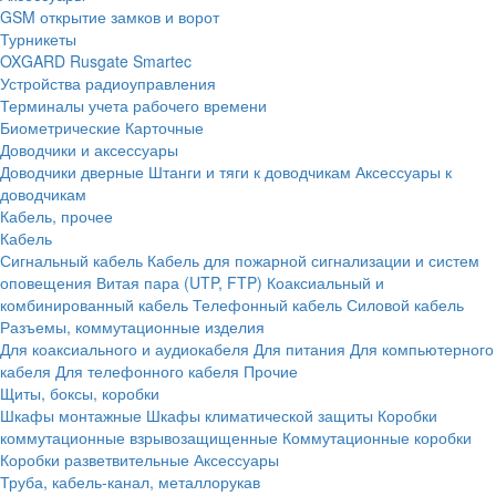
GSM открытие замков и ворот
Турникеты
OXGARD
Rusgate
Smartec
Устройства радиоуправления
Терминалы учета рабочего времени
Биометрические
Карточные
Доводчики и аксессуары
Доводчики дверные
Штанги и тяги к доводчикам
Аксессуары к
доводчикам
Кабель, прочее
Кабель
Сигнальный кабель
Кабель для пожарной сигнализации и систем
оповещения
Витая пара (UTP, FTP)
Коаксиальный и
комбинированный кабель
Телефонный кабель
Силовой кабель
Разъемы, коммутационные изделия
Для коаксиального и аудиокабеля
Для питания
Для компьютерного
кабеля
Для телефонного кабеля
Прочие
Щиты, боксы, коробки
Шкафы монтажные
Шкафы климатической защиты
Коробки
коммутационные взрывозащищенные
Коммутационные коробки
Коробки разветвительные
Аксессуары
Труба, кабель-канал, металлорукав