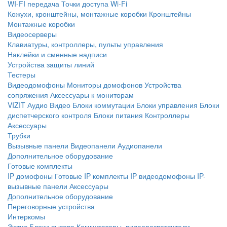
WI-FI передача
Точки доступа Wi-Fi
Кожухи, кронштейны, монтажные коробки
Кронштейны
Монтажные коробки
Видеосерверы
Клавиатуры, контроллеры, пульты управления
Наклейки и сменные надписи
Устройства защиты линий
Тестеры
Видеодомофоны
Мониторы домофонов
Устройства
сопряжения
Аксессуары к мониторам
VIZIT
Аудио
Видео
Блоки коммутации
Блоки управления
Блоки
диспетчерского контроля
Блоки питания
Контроллеры
Аксессуары
Трубки
Вызывные панели
Видеопанели
Аудиопанели
Дополнительное оборудование
Готовые комплекты
IP домофоны
Готовые IP комплекты
IP видеодомофоны
IP-
вызывные панели
Аксессуары
Дополнительное оборудование
Переговорные устройства
Интеркомы
Элтис
Блоки вызова
Коммутаторы, видеоразветвители