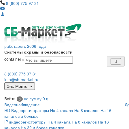
8 (800) 775 97 31
работаем с 2006 года
Системы охраны и безопасности
×
container
8 (800) 775 97 31
info@sb-market.ru
Эль-Монте
,
Войти
на сумму
0
q
0
Видеонаблюдение
Д
HD Видеорегистраторы
На 4 канала
На 8 каналов
На 16
каналов и больше
IP видеорегистраторы
На 4 канала
На 8 каналов
На 16
каналов
На 32 и более каналов