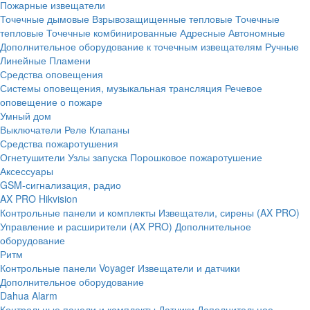
Пожарные извещатели
Точечные дымовые
Взрывозащищенные тепловые
Точечные
тепловые
Точечные комбинированные
Адресные
Автономные
Дополнительное оборудование к точечным извещателям
Ручные
Линейные
Пламени
Средства оповещения
Системы оповещения, музыкальная трансляция
Речевое
оповещение о пожаре
Умный дом
Выключатели
Реле
Клапаны
Средства пожаротушения
Огнетушители
Узлы запуска
Порошковое пожаротушение
Аксессуары
GSM-сигнализация, радио
AX PRO Hikvision
Контрольные панели и комплекты
Извещатели, сирены (AX PRO)
Управление и расширители (AX PRO)
Дополнительное
оборудование
Ритм
Контрольные панели
Voyager
Извещатели и датчики
Дополнительное оборудование
Dahua Alarm
Контрольные панели и комплекты
Датчики
Дополнительное