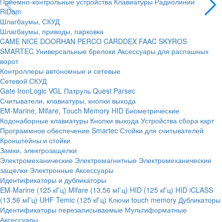
Приемно-контрольные устройства
Клавиатуры
Радиолинии
RiDom
Шлагбаумы, СКУД
Шлагбаумы, приводы, парковка
CAME
NICE
DOORHAN
PERCO
CARDDEX
FAAC
SKYROS
SMARTEC
Универсальные брелоки
Аксессуары для распашных
ворот
Контроллеры автономные и сетевые
Сетевой СКУД
Gate
IronLogic
VGL Патруль
Quest
Parsec
Считыватели, клавиатуры, кнопки выхода
EM-Marine, Mifare, Touch Memory
HID
Биометрические
Кодонаборные клавиатуры
Кнопки выхода
Устройства сбора карт
Программное обеспечение Smartec
Стойки для считывателей
Кронштейны и стойки
Замки, электрозащелки
Электромеханические
Электромагнитные
Электромеханические
защелки
Электронные
Аксессуары
Идентификаторы и дубликаторы
EM-Marine (125 кГц)
Mifare (13,56 мГц)
HID (125 кГц)
HID iCLASS
(13,56 мГц)
UHF
Temic (125 кГц)
Ключи touch memory
Дубликаторы
Идентификаторы перезаписываемые
Мультиформатные
Аксессуары