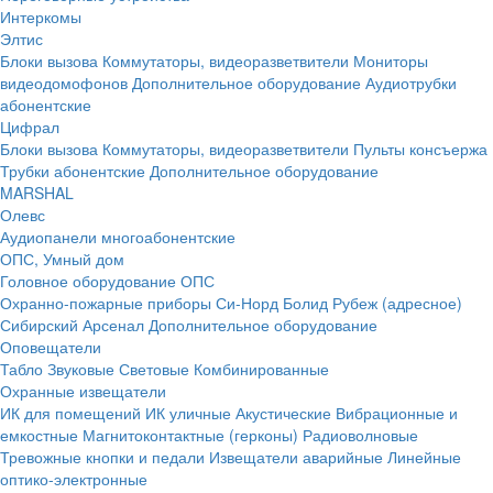
Интеркомы
Элтис
Блоки вызова
Коммутаторы, видеоразветвители
Мониторы
видеодомофонов
Дополнительное оборудование
Аудиотрубки
абонентские
Цифрал
Блоки вызова
Коммутаторы, видеоразветвители
Пульты консъержа
Трубки абонентские
Дополнительное оборудование
MARSHAL
Олевс
Аудиопанели многоабонентские
ОПС, Умный дом
Головное оборудование ОПС
Охранно-пожарные приборы
Си-Норд
Болид
Рубеж (адресное)
Сибирский Арсенал
Дополнительное оборудование
Оповещатели
Табло
Звуковые
Световые
Комбинированные
Охранные извещатели
ИК для помещений
ИК уличные
Акустические
Вибрационные и
емкостные
Магнитоконтактные (герконы)
Радиоволновые
Тревожные кнопки и педали
Извещатели аварийные
Линейные
оптико-электронные