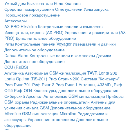
Умный дом
Выключатели
Реле
Клапаны
Средства пожаротушения
Огнетушители
Узлы запуска
Порошковое пожаротушение
Аксессуары
AX PRO Hikvision
Контрольные панели и комплекты
Извещатели, сирены (AX PRO)
Управление и расширители (AX
PRO)
Дополнительное оборудование
Ритм
Контрольные панели
Voyager
Извещатели и датчики
Дополнительное оборудование
Dahua Alarm
Контрольные панели и комплекты
Датчики
Дополнительное оборудование
CCU (R&DS)
Альтоника
Автономная GSM-сигнализация TAVR
Lonta 202
Lonta Optima (RS-201)
Риф Стринг-200
Система "Консьерж"
Риф Ринг-701
Риф Ринг-2
Риф Ринг-1
Антенны, 433МГц
Риф-
ОП5
Риф-ОП4
Клавиатуры, дополнительное оборудование.
Сибирский Арсенал
Автономные GSM сигнализации
Приборы
GSM охраны
Радиоканальные оповещатели
Антенны для
усиления сигнала GSM
Дополнительное оборудование
Microline
GSM cигнализации Microline
Радиодатчики и
аксессуары
Управление отоплением
Дополнительное
оборудование