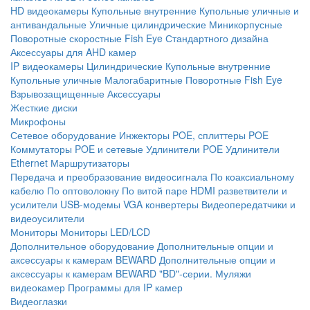
HD видеокамеры
Купольные внутренние
Купольные уличные и
антивандальные
Уличные цилиндрические
Миникорпусные
Поворотные скоростные
Fish Eye
Стандартного дизайна
Аксессуары для AHD камер
IP видеокамеры
Цилиндрические
Купольные внутренние
Купольные уличные
Малогабаритные
Поворотные
Fish Eye
Взрывозащищенные
Аксессуары
Жесткие диски
Микрофоны
Сетевое оборудование
Инжекторы POE, сплиттеры POE
Коммутаторы POE и сетевые
Удлинители POE
Удлинители
Ethernet
Маршрутизаторы
Передача и преобразование видеосигнала
По коаксиальному
кабелю
По оптоволокну
По витой паре
HDMI разветвители и
усилители
USB-модемы
VGA конвертеры
Видеопередатчики и
видеоусилители
Мониторы
Мониторы LED/LCD
Дополнительное оборудование
Дополнительные опции и
аксессуары к камерам BEWARD
Дополнительные опции и
аксессуары к камерам BEWARD "BD"-серии.
Муляжи
видеокамер
Программы для IP камер
Видеоглазки