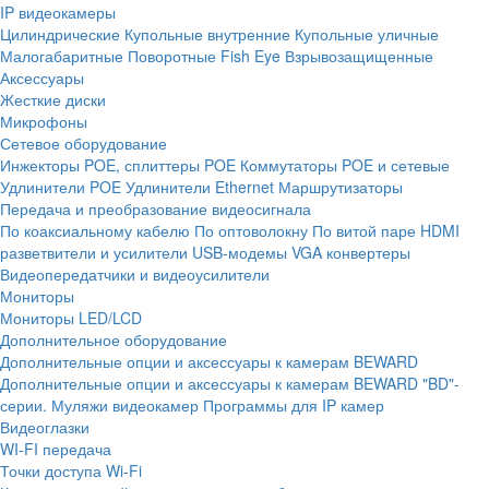
IP видеокамеры
Цилиндрические
Купольные внутренние
Купольные уличные
Малогабаритные
Поворотные
Fish Eye
Взрывозащищенные
Аксессуары
Жесткие диски
Микрофоны
Сетевое оборудование
Инжекторы POE, сплиттеры POE
Коммутаторы POE и сетевые
Удлинители POE
Удлинители Ethernet
Маршрутизаторы
Передача и преобразование видеосигнала
По коаксиальному кабелю
По оптоволокну
По витой паре
HDMI
разветвители и усилители
USB-модемы
VGA конвертеры
Видеопередатчики и видеоусилители
Мониторы
Мониторы LED/LCD
Дополнительное оборудование
Дополнительные опции и аксессуары к камерам BEWARD
Дополнительные опции и аксессуары к камерам BEWARD "BD"-
серии.
Муляжи видеокамер
Программы для IP камер
Видеоглазки
WI-FI передача
Точки доступа Wi-Fi