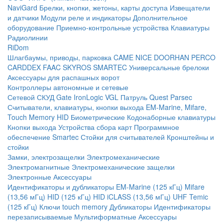
NaviGard
Брелки, кнопки, жетоны, карты доступа
Извещатели
и датчики
Модули реле и индикаторы
Дополнительное
оборудование
Приемно-контрольные устройства
Клавиатуры
Радиолинии
RiDom
Шлагбаумы, приводы, парковка
CAME
NICE
DOORHAN
PERCO
CARDDEX
FAAC
SKYROS
SMARTEC
Универсальные брелоки
Аксессуары для распашных ворот
Контроллеры автономные и сетевые
Сетевой СКУД
Gate
IronLogic
VGL Патруль
Quest
Parsec
Считыватели, клавиатуры, кнопки выхода
EM-Marine, Mifare,
Touch Memory
HID
Биометрические
Кодонаборные клавиатуры
Кнопки выхода
Устройства сбора карт
Программное
обеспечение Smartec
Стойки для считывателей
Кронштейны и
стойки
Замки, электрозащелки
Электромеханические
Электромагнитные
Электромеханические защелки
Электронные
Аксессуары
Идентификаторы и дубликаторы
EM-Marine (125 кГц)
Mifare
(13,56 мГц)
HID (125 кГц)
HID iCLASS (13,56 мГц)
UHF
Temic
(125 кГц)
Ключи touch memory
Дубликаторы
Идентификаторы
перезаписываемые
Мультиформатные
Аксессуары