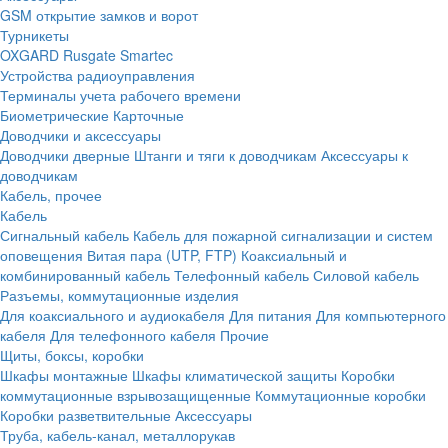
GSM открытие замков и ворот
Турникеты
OXGARD
Rusgate
Smartec
Устройства радиоуправления
Терминалы учета рабочего времени
Биометрические
Карточные
Доводчики и аксессуары
Доводчики дверные
Штанги и тяги к доводчикам
Аксессуары к
доводчикам
Кабель, прочее
Кабель
Сигнальный кабель
Кабель для пожарной сигнализации и систем
оповещения
Витая пара (UTP, FTP)
Коаксиальный и
комбинированный кабель
Телефонный кабель
Силовой кабель
Разъемы, коммутационные изделия
Для коаксиального и аудиокабеля
Для питания
Для компьютерного
кабеля
Для телефонного кабеля
Прочие
Щиты, боксы, коробки
Шкафы монтажные
Шкафы климатической защиты
Коробки
коммутационные взрывозащищенные
Коммутационные коробки
Коробки разветвительные
Аксессуары
Труба, кабель-канал, металлорукав