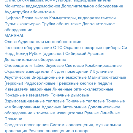
Мониторы видеодомофонов
Дополнительное оборудование
Аудиотрубки абонентские
Цифрал
Блоки вызова
Коммутаторы, видеоразветвители
Пульты консъержа
Трубки абонентские
Дополнительное
оборудование
MARSHAL
Олевс
Аудиопанели многоабонентские
Головное оборудование ОПС
Охранно-пожарные приборы
Си-
Норд
Болид
Рубеж (адресное)
Сибирский Арсенал
Дополнительное оборудование
Оповещатели
Табло
Звуковые
Световые
Комбинированные
Охранные извещатели
ИК для помещений
ИК уличные
Акустические
Вибрационные и емкостные
Магнитоконтактные
(герконы)
Радиоволновые
Тревожные кнопки и педали
Извещатели аварийные
Линейные оптико-электронные
Пожарные извещатели
Точечные дымовые
Взрывозащищенные тепловые
Точечные тепловые
Точечные
комбинированные
Адресные
Автономные
Дополнительное
оборудование к точечным извещателям
Ручные
Линейные
Пламени
Средства оповещения
Системы оповещения, музыкальная
трансляция
Речевое оповещение о пожаре