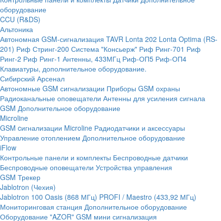
оборудование
CCU (R&DS)
Альтоника
Автономная GSM-сигнализация TAVR
Lonta 202
Lonta Optima (RS-
201)
Риф Стринг-200
Система "Консьерж"
Риф Ринг-701
Риф
Ринг-2
Риф Ринг-1
Антенны, 433МГц
Риф-ОП5
Риф-ОП4
Клавиатуры, дополнительное оборудование.
Сибирский Арсенал
Автономные GSM сигнализации
Приборы GSM охраны
Радиоканальные оповещатели
Антенны для усиления сигнала
GSM
Дополнительное оборудование
Microline
GSM cигнализации Microline
Радиодатчики и аксессуары
Управление отоплением
Дополнительное оборудование
iFlow
Контрольные панели и комплекты
Беспроводные датчики
Беспроводные оповещатели
Устройства управления
GSM Трекер
Jablotron (Чехия)
Jablotron 100
Oasis (868 МГц)
PROFI / Maestro (433,92 МГц)
Мониторинговая станция
Дополнительное оборудование
Оборудование "AZOR" GSM мини сигнализация