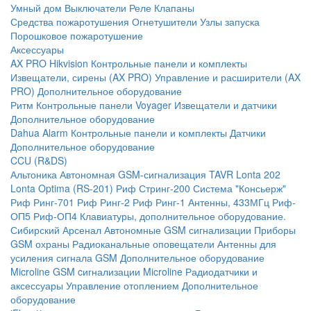
Умный дом
Выключатели
Реле
Клапаны
Средства пожаротушения
Огнетушители
Узлы запуска
Порошковое пожаротушение
Аксессуары
AX PRO Hikvision
Контрольные панели и комплекты
Извещатели, сирены (AX PRO)
Управление и расширители (AX
PRO)
Дополнительное оборудование
Ритм
Контрольные панели
Voyager
Извещатели и датчики
Дополнительное оборудование
Dahua Alarm
Контрольные панели и комплекты
Датчики
Дополнительное оборудование
CCU (R&DS)
Альтоника
Автономная GSM-сигнализация TAVR
Lonta 202
Lonta Optima (RS-201)
Риф Стринг-200
Система "Консьерж"
Риф Ринг-701
Риф Ринг-2
Риф Ринг-1
Антенны, 433МГц
Риф-
ОП5
Риф-ОП4
Клавиатуры, дополнительное оборудование.
Сибирский Арсенал
Автономные GSM сигнализации
Приборы
GSM охраны
Радиоканальные оповещатели
Антенны для
усиления сигнала GSM
Дополнительное оборудование
Microline
GSM cигнализации Microline
Радиодатчики и
аксессуары
Управление отоплением
Дополнительное
оборудование