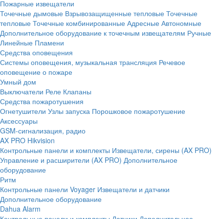
Пожарные извещатели
Точечные дымовые
Взрывозащищенные тепловые
Точечные
тепловые
Точечные комбинированные
Адресные
Автономные
Дополнительное оборудование к точечным извещателям
Ручные
Линейные
Пламени
Средства оповещения
Системы оповещения, музыкальная трансляция
Речевое
оповещение о пожаре
Умный дом
Выключатели
Реле
Клапаны
Средства пожаротушения
Огнетушители
Узлы запуска
Порошковое пожаротушение
Аксессуары
GSM-сигнализация, радио
AX PRO Hikvision
Контрольные панели и комплекты
Извещатели, сирены (AX PRO)
Управление и расширители (AX PRO)
Дополнительное
оборудование
Ритм
Контрольные панели
Voyager
Извещатели и датчики
Дополнительное оборудование
Dahua Alarm
Контрольные панели и комплекты
Датчики
Дополнительное