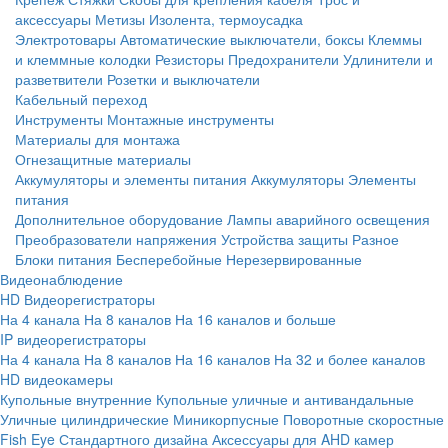
аксессуары
Метизы
Изолента, термоусадка
Электротовары
Автоматические выключатели, боксы
Клеммы
и клеммные колодки
Резисторы
Предохранители
Удлинители и
разветвители
Розетки и выключатели
Кабельный переход
Инструменты
Монтажные инструменты
Материалы для монтажа
Огнезащитные материалы
Аккумуляторы и элементы питания
Аккумуляторы
Элементы
питания
Дополнительное оборудование
Лампы аварийного освещения
Преобразователи напряжения
Устройства защиты
Разное
Блоки питания
Бесперебойные
Нерезервированные
Видеонаблюдение
HD Видеорегистраторы
На 4 канала
На 8 каналов
На 16 каналов и больше
IP видеорегистраторы
На 4 канала
На 8 каналов
На 16 каналов
На 32 и более каналов
HD видеокамеры
Купольные внутренние
Купольные уличные и антивандальные
Уличные цилиндрические
Миникорпусные
Поворотные скоростные
Fish Eye
Стандартного дизайна
Аксессуары для AHD камер