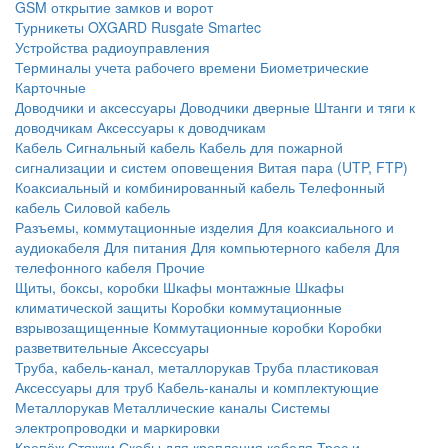
GSM открытие замков и ворот
Турникеты
OXGARD
Rusgate
Smartec
Устройства радиоуправления
Терминалы учета рабочего времени
Биометрические
Карточные
Доводчики и аксессуары
Доводчики дверные
Штанги и тяги к
доводчикам
Аксессуары к доводчикам
Кабель
Сигнальный кабель
Кабель для пожарной
сигнализации и систем оповещения
Витая пара (UTP, FTP)
Коаксиальный и комбинированный кабель
Телефонный
кабель
Силовой кабель
Разъемы, коммутационные изделия
Для коаксиального и
аудиокабеля
Для питания
Для компьютерного кабеля
Для
телефонного кабеля
Прочие
Щиты, боксы, коробки
Шкафы монтажные
Шкафы
климатической защиты
Коробки коммутационные
взрывозащищенные
Коммутационные коробки
Коробки
разветвительные
Аксессуары
Труба, кабель-канал, металлорукав
Труба пластиковая
Аксессуары для труб
Кабель-каналы и комплектующие
Металлорукав
Металлические каналы
Системы
электропроводки и маркировки
Крепёж
Стяжки
Скобы для крепления кабеля
Трос и