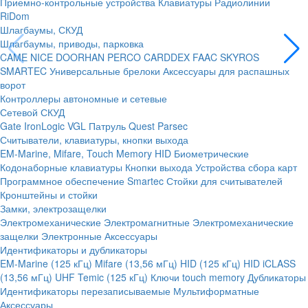
Приемно-контрольные устройства
Клавиатуры
Радиолинии
RiDom
Шлагбаумы, СКУД
Шлагбаумы, приводы, парковка
CAME
NICE
DOORHAN
PERCO
CARDDEX
FAAC
SKYROS
SMARTEC
Универсальные брелоки
Аксессуары для распашных
ворот
Контроллеры автономные и сетевые
Сетевой СКУД
Gate
IronLogic
VGL Патруль
Quest
Parsec
Считыватели, клавиатуры, кнопки выхода
EM-Marine, Mifare, Touch Memory
HID
Биометрические
Кодонаборные клавиатуры
Кнопки выхода
Устройства сбора карт
Программное обеспечение Smartec
Стойки для считывателей
Кронштейны и стойки
Замки, электрозащелки
Электромеханические
Электромагнитные
Электромеханические
защелки
Электронные
Аксессуары
Идентификаторы и дубликаторы
EM-Marine (125 кГц)
Mifare (13,56 мГц)
HID (125 кГц)
HID iCLASS
(13,56 мГц)
UHF
Temic (125 кГц)
Ключи touch memory
Дубликаторы
Идентификаторы перезаписываемые
Мультиформатные
Аксессуары