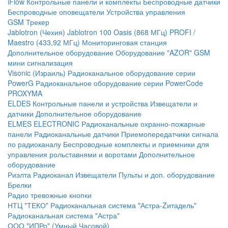
iFlow
Контрольные панели и комплекты
Беспроводные датчики
Беспроводные оповещатели
Устройства управления
GSM Трекер
Jablotron (Чехия)
Jablotron 100
Oasis (868 МГц)
PROFI /
Maestro (433,92 МГц)
Мониторинговая станция
Дополнительное оборудование
Оборудование "AZOR" GSM
мини сигнализация
Visonic (Израиль)
Радиоканальное оборудование серии
PowerG
Радиоканальное оборудование серии PowerCode
PROXYMA
ELDES
Контрольные панели и устройства
Извещатели и
датчики
Дополнительное оборудование
ELMES ELECTRONIC
Радиоканальные охранно-пожарные
панели
Радиоканальные датчики
Приемопередатчики сигнала
по радиоканалу
Беспроводные комплекты и приемники для
управления рольставнями и воротами
Дополнительное
оборудование
Риэлта Радиоканал
Извещатели
Пульты и доп. оборудование
Брелки
Радио тревожные кнопки
НТЦ "ТЕКО"
Радиоканальная система "Астра-Zитадель"
Радиоканальная система "Астра"
ООО "ИПРо" (Умный Часовой)