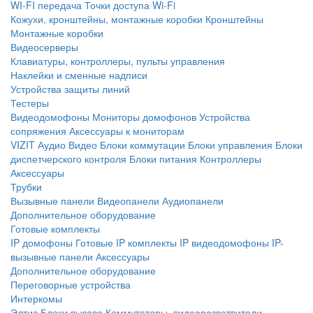
WI-FI передача
Точки доступа Wi-Fi
Кожухи, кронштейны, монтажные коробки
Кронштейны
Монтажные коробки
Видеосерверы
Клавиатуры, контроллеры, пульты управления
Наклейки и сменные надписи
Устройства защиты линий
Тестеры
Видеодомофоны
Мониторы домофонов
Устройства
сопряжения
Аксессуары к мониторам
VIZIT
Аудио
Видео
Блоки коммутации
Блоки управления
Блоки
диспетчерского контроля
Блоки питания
Контроллеры
Аксессуары
Трубки
Вызывные панели
Видеопанели
Аудиопанели
Дополнительное оборудование
Готовые комплекты
IP домофоны
Готовые IP комплекты
IP видеодомофоны
IP-
вызывные панели
Аксессуары
Дополнительное оборудование
Переговорные устройства
Интеркомы
Элтис
Блоки вызова
Коммутаторы, видеоразветвители