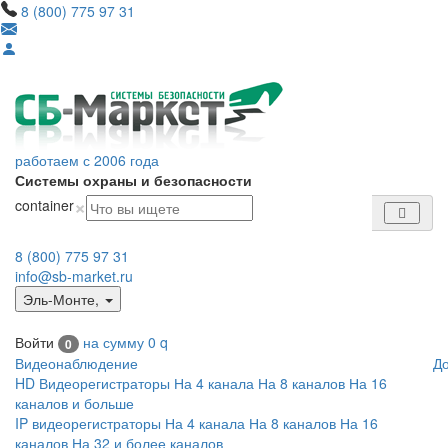
8 (800) 775 97 31
работаем с 2006 года
Системы охраны и безопасности
×
container
8 (800) 775 97 31
info@sb-market.ru
Эль-Монте
,
Войти
на сумму
0
q
0
Видеонаблюдение
Д
HD Видеорегистраторы
На 4 канала
На 8 каналов
На 16
каналов и больше
IP видеорегистраторы
На 4 канала
На 8 каналов
На 16
каналов
На 32 и более каналов