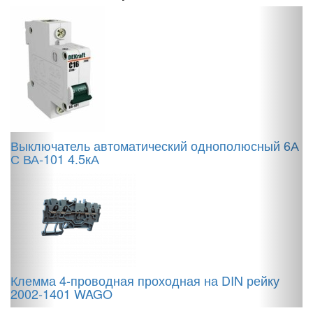
К
2
Выключатель автоматический однополюсный 6А
С ВА-101 4.5кА
Б
ч
Клемма 4-проводная проходная на DIN рейку
2002-1401 WAGO