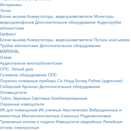
Интеркомы
Элтис
Блоки вызова
Коммутаторы, видеоразветвители
Мониторы
видеодомофонов
Дополнительное оборудование
Аудиотрубки
абонентские
Цифрал
Блоки вызова
Коммутаторы, видеоразветвители
Пульты консъержа
Трубки абонентские
Дополнительное оборудование
MARSHAL
Олевс
Аудиопанели многоабонентские
ОПС, Умный дом
Головное оборудование ОПС
Охранно-пожарные приборы
Си-Норд
Болид
Рубеж (адресное)
Сибирский Арсенал
Дополнительное оборудование
Оповещатели
Табло
Звуковые
Световые
Комбинированные
Охранные извещатели
ИК для помещений
ИК уличные
Акустические
Вибрационные и
емкостные
Магнитоконтактные (герконы)
Радиоволновые
Тревожные кнопки и педали
Извещатели аварийные
Линейные
оптико-электронные