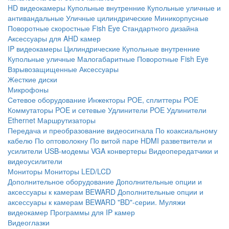
HD видеокамеры
Купольные внутренние
Купольные уличные и
антивандальные
Уличные цилиндрические
Миникорпусные
Поворотные скоростные
Fish Eye
Стандартного дизайна
Аксессуары для AHD камер
IP видеокамеры
Цилиндрические
Купольные внутренние
Купольные уличные
Малогабаритные
Поворотные
Fish Eye
Взрывозащищенные
Аксессуары
Жесткие диски
Микрофоны
Сетевое оборудование
Инжекторы POE, сплиттеры POE
Коммутаторы POE и сетевые
Удлинители POE
Удлинители
Ethernet
Маршрутизаторы
Передача и преобразование видеосигнала
По коаксиальному
кабелю
По оптоволокну
По витой паре
HDMI разветвители и
усилители
USB-модемы
VGA конвертеры
Видеопередатчики и
видеоусилители
Мониторы
Мониторы LED/LCD
Дополнительное оборудование
Дополнительные опции и
аксессуары к камерам BEWARD
Дополнительные опции и
аксессуары к камерам BEWARD "BD"-серии.
Муляжи
видеокамер
Программы для IP камер
Видеоглазки