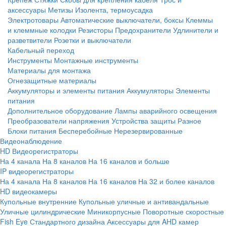
аксессуары
Метизы
Изолента, термоусадка
Электротовары
Автоматические выключатели, боксы
Клеммы
и клеммные колодки
Резисторы
Предохранители
Удлинители и
разветвители
Розетки и выключатели
Кабельный переход
Инструменты
Монтажные инструменты
Материалы для монтажа
Огнезащитные материалы
Аккумуляторы и элементы питания
Аккумуляторы
Элементы
питания
Дополнительное оборудование
Лампы аварийного освещения
Преобразователи напряжения
Устройства защиты
Разное
Блоки питания
Бесперебойные
Нерезервированные
Видеонаблюдение
HD Видеорегистраторы
На 4 канала
На 8 каналов
На 16 каналов и больше
IP видеорегистраторы
На 4 канала
На 8 каналов
На 16 каналов
На 32 и более каналов
HD видеокамеры
Купольные внутренние
Купольные уличные и антивандальные
Уличные цилиндрические
Миникорпусные
Поворотные скоростные
Fish Eye
Стандартного дизайна
Аксессуары для AHD камер