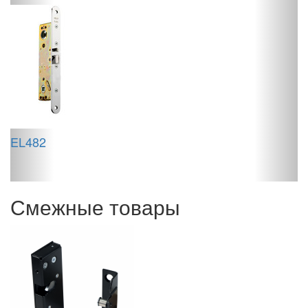
EL482
A
Смежные товары