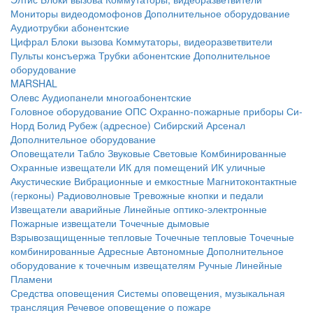
Мониторы видеодомофонов
Дополнительное оборудование
Аудиотрубки абонентские
Цифрал
Блоки вызова
Коммутаторы, видеоразветвители
Пульты консъержа
Трубки абонентские
Дополнительное
оборудование
MARSHAL
Олевс
Аудиопанели многоабонентские
Головное оборудование ОПС
Охранно-пожарные приборы
Си-
Норд
Болид
Рубеж (адресное)
Сибирский Арсенал
Дополнительное оборудование
Оповещатели
Табло
Звуковые
Световые
Комбинированные
Охранные извещатели
ИК для помещений
ИК уличные
Акустические
Вибрационные и емкостные
Магнитоконтактные
(герконы)
Радиоволновые
Тревожные кнопки и педали
Извещатели аварийные
Линейные оптико-электронные
Пожарные извещатели
Точечные дымовые
Взрывозащищенные тепловые
Точечные тепловые
Точечные
комбинированные
Адресные
Автономные
Дополнительное
оборудование к точечным извещателям
Ручные
Линейные
Пламени
Средства оповещения
Системы оповещения, музыкальная
трансляция
Речевое оповещение о пожаре