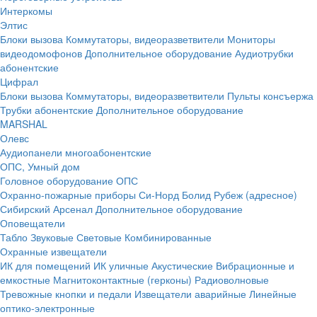
Интеркомы
Элтис
Блоки вызова
Коммутаторы, видеоразветвители
Мониторы
видеодомофонов
Дополнительное оборудование
Аудиотрубки
абонентские
Цифрал
Блоки вызова
Коммутаторы, видеоразветвители
Пульты консъержа
Трубки абонентские
Дополнительное оборудование
MARSHAL
Олевс
Аудиопанели многоабонентские
ОПС, Умный дом
Головное оборудование ОПС
Охранно-пожарные приборы
Си-Норд
Болид
Рубеж (адресное)
Сибирский Арсенал
Дополнительное оборудование
Оповещатели
Табло
Звуковые
Световые
Комбинированные
Охранные извещатели
ИК для помещений
ИК уличные
Акустические
Вибрационные и
емкостные
Магнитоконтактные (герконы)
Радиоволновые
Тревожные кнопки и педали
Извещатели аварийные
Линейные
оптико-электронные