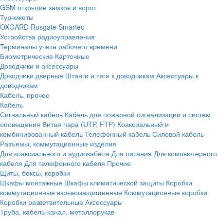
GSM открытие замков и ворот
Турникеты
OXGARD
Rusgate
Smartec
Устройства радиоуправления
Терминалы учета рабочего времени
Биометрические
Карточные
Доводчики и аксессуары
Доводчики дверные
Штанги и тяги к доводчикам
Аксессуары к
доводчикам
Кабель, прочее
Кабель
Сигнальный кабель
Кабель для пожарной сигнализации и систем
оповещения
Витая пара (UTP, FTP)
Коаксиальный и
комбинированный кабель
Телефонный кабель
Силовой кабель
Разъемы, коммутационные изделия
Для коаксиального и аудиокабеля
Для питания
Для компьютерного
кабеля
Для телефонного кабеля
Прочие
Щиты, боксы, коробки
Шкафы монтажные
Шкафы климатической защиты
Коробки
коммутационные взрывозащищенные
Коммутационные коробки
Коробки разветвительные
Аксессуары
Труба, кабель-канал, металлорукав