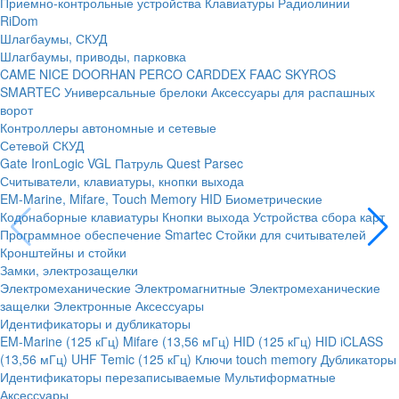
Приемно-контрольные устройства
Клавиатуры
Радиолинии
RiDom
Шлагбаумы, СКУД
Шлагбаумы, приводы, парковка
CAME
NICE
DOORHAN
PERCO
CARDDEX
FAAC
SKYROS
SMARTEC
Универсальные брелоки
Аксессуары для распашных
ворот
Контроллеры автономные и сетевые
Сетевой СКУД
Gate
IronLogic
VGL Патруль
Quest
Parsec
Считыватели, клавиатуры, кнопки выхода
EM-Marine, Mifare, Touch Memory
HID
Биометрические
Кодонаборные клавиатуры
Кнопки выхода
Устройства сбора карт
Программное обеспечение Smartec
Стойки для считывателей
Кронштейны и стойки
Замки, электрозащелки
Электромеханические
Электромагнитные
Электромеханические
защелки
Электронные
Аксессуары
Идентификаторы и дубликаторы
EM-Marine (125 кГц)
Mifare (13,56 мГц)
HID (125 кГц)
HID iCLASS
(13,56 мГц)
UHF
Temic (125 кГц)
Ключи touch memory
Дубликаторы
Идентификаторы перезаписываемые
Мультиформатные
Аксессуары