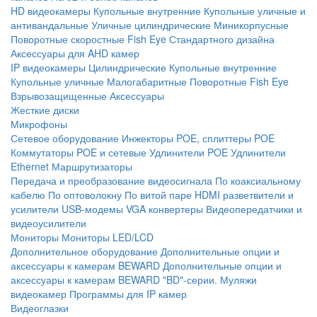
HD видеокамеры
Купольные внутренние
Купольные уличные и
антивандальные
Уличные цилиндрические
Миникорпусные
Поворотные скоростные
Fish Eye
Стандартного дизайна
Аксессуары для AHD камер
IP видеокамеры
Цилиндрические
Купольные внутренние
Купольные уличные
Малогабаритные
Поворотные
Fish Eye
Взрывозащищенные
Аксессуары
Жесткие диски
Микрофоны
Сетевое оборудование
Инжекторы POE, сплиттеры POE
Коммутаторы POE и сетевые
Удлинители POE
Удлинители
Ethernet
Маршрутизаторы
Передача и преобразование видеосигнала
По коаксиальному
кабелю
По оптоволокну
По витой паре
HDMI разветвители и
усилители
USB-модемы
VGA конвертеры
Видеопередатчики и
видеоусилители
Мониторы
Мониторы LED/LCD
Дополнительное оборудование
Дополнительные опции и
аксессуары к камерам BEWARD
Дополнительные опции и
аксессуары к камерам BEWARD "BD"-серии.
Муляжи
видеокамер
Программы для IP камер
Видеоглазки