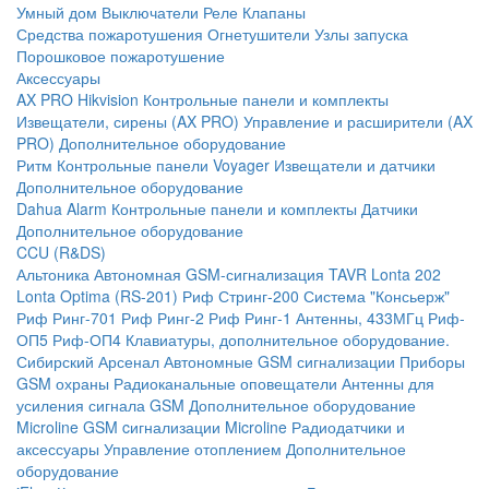
Умный дом
Выключатели
Реле
Клапаны
Средства пожаротушения
Огнетушители
Узлы запуска
Порошковое пожаротушение
Аксессуары
AX PRO Hikvision
Контрольные панели и комплекты
Извещатели, сирены (AX PRO)
Управление и расширители (AX
PRO)
Дополнительное оборудование
Ритм
Контрольные панели
Voyager
Извещатели и датчики
Дополнительное оборудование
Dahua Alarm
Контрольные панели и комплекты
Датчики
Дополнительное оборудование
CCU (R&DS)
Альтоника
Автономная GSM-сигнализация TAVR
Lonta 202
Lonta Optima (RS-201)
Риф Стринг-200
Система "Консьерж"
Риф Ринг-701
Риф Ринг-2
Риф Ринг-1
Антенны, 433МГц
Риф-
ОП5
Риф-ОП4
Клавиатуры, дополнительное оборудование.
Сибирский Арсенал
Автономные GSM сигнализации
Приборы
GSM охраны
Радиоканальные оповещатели
Антенны для
усиления сигнала GSM
Дополнительное оборудование
Microline
GSM cигнализации Microline
Радиодатчики и
аксессуары
Управление отоплением
Дополнительное
оборудование