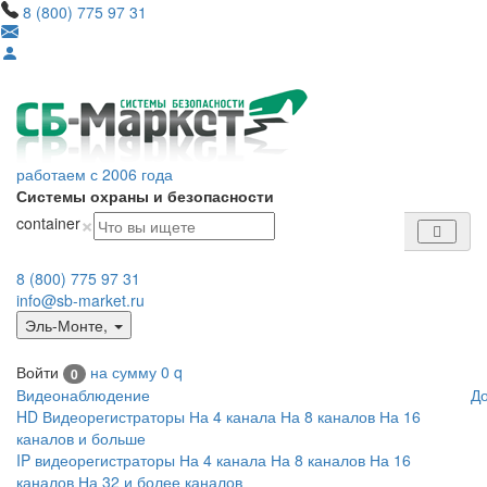
8 (800) 775 97 31
работаем с 2006 года
Системы охраны и безопасности
×
container
8 (800) 775 97 31
info@sb-market.ru
Эль-Монте
,
Войти
на сумму
0
q
0
Видеонаблюдение
Д
HD Видеорегистраторы
На 4 канала
На 8 каналов
На 16
каналов и больше
IP видеорегистраторы
На 4 канала
На 8 каналов
На 16
каналов
На 32 и более каналов