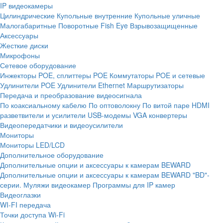
IP видеокамеры
Цилиндрические
Купольные внутренние
Купольные уличные
Малогабаритные
Поворотные
Fish Eye
Взрывозащищенные
Аксессуары
Жесткие диски
Микрофоны
Сетевое оборудование
Инжекторы POE, сплиттеры POE
Коммутаторы POE и сетевые
Удлинители POE
Удлинители Ethernet
Маршрутизаторы
Передача и преобразование видеосигнала
По коаксиальному кабелю
По оптоволокну
По витой паре
HDMI
разветвители и усилители
USB-модемы
VGA конвертеры
Видеопередатчики и видеоусилители
Мониторы
Мониторы LED/LCD
Дополнительное оборудование
Дополнительные опции и аксессуары к камерам BEWARD
Дополнительные опции и аксессуары к камерам BEWARD "BD"-
серии.
Муляжи видеокамер
Программы для IP камер
Видеоглазки
WI-FI передача
Точки доступа Wi-Fi