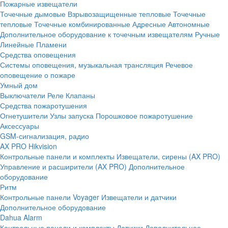
Пожарные извещатели
Точечные дымовые
Взрывозащищенные тепловые
Точечные
тепловые
Точечные комбинированные
Адресные
Автономные
Дополнительное оборудование к точечным извещателям
Ручные
Линейные
Пламени
Средства оповещения
Системы оповещения, музыкальная трансляция
Речевое
оповещение о пожаре
Умный дом
Выключатели
Реле
Клапаны
Средства пожаротушения
Огнетушители
Узлы запуска
Порошковое пожаротушение
Аксессуары
GSM-сигнализация, радио
AX PRO Hikvision
Контрольные панели и комплекты
Извещатели, сирены (AX PRO)
Управление и расширители (AX PRO)
Дополнительное
оборудование
Ритм
Контрольные панели
Voyager
Извещатели и датчики
Дополнительное оборудование
Dahua Alarm
Контрольные панели и комплекты
Датчики
Дополнительное