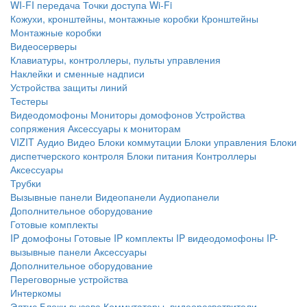
WI-FI передача
Точки доступа Wi-Fi
Кожухи, кронштейны, монтажные коробки
Кронштейны
Монтажные коробки
Видеосерверы
Клавиатуры, контроллеры, пульты управления
Наклейки и сменные надписи
Устройства защиты линий
Тестеры
Видеодомофоны
Мониторы домофонов
Устройства
сопряжения
Аксессуары к мониторам
VIZIT
Аудио
Видео
Блоки коммутации
Блоки управления
Блоки
диспетчерского контроля
Блоки питания
Контроллеры
Аксессуары
Трубки
Вызывные панели
Видеопанели
Аудиопанели
Дополнительное оборудование
Готовые комплекты
IP домофоны
Готовые IP комплекты
IP видеодомофоны
IP-
вызывные панели
Аксессуары
Дополнительное оборудование
Переговорные устройства
Интеркомы
Элтис
Блоки вызова
Коммутаторы, видеоразветвители