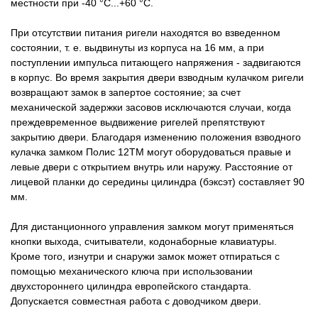
местности при -40 °С...+60 °С.
При отсутствии питания ригели находятся во взведенном
состоянии, т. е. выдвинуты из корпуса на 16 мм, а при
поступлении импульса питающего напряжения - задвигаются
в корпус. Во время закрытия двери взводным кулачком ригели
возвращают замок в запертое состояние; за счет
механической задержки засовов исключаются случаи, когда
преждевременное выдвижение ригелей препятствуют
закрытию двери. Благодаря изменению положения взводного
кулачка замком Полис 12ТМ могут оборудоваться правые и
левые двери с открытием внутрь или наружу. Расстояние от
лицевой планки до середины цилиндра (бэксэт) составляет 90
мм.
Для дистанционного управления замком могут применяться
кнопки выхода, считыватели, кодонаборные клавиатуры.
Кроме того, изнутри и снаружи замок может отпираться с
помощью механического ключа при использовании
двухстороннего цилиндра европейского стандарта.
Допускается совместная работа с доводчиком двери.