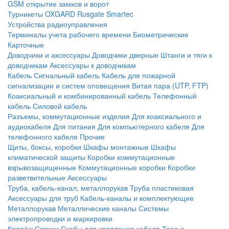
GSM открытие замков и ворот
Турникеты
OXGARD
Rusgate
Smartec
Устройства радиоуправления
Терминалы учета рабочего времени
Биометрические
Карточные
Доводчики и аксессуары
Доводчики дверные
Штанги и тяги к
доводчикам
Аксессуары к доводчикам
Кабель
Сигнальный кабель
Кабель для пожарной
сигнализации и систем оповещения
Витая пара (UTP, FTP)
Коаксиальный и комбинированный кабель
Телефонный
кабель
Силовой кабель
Разъемы, коммутационные изделия
Для коаксиального и
аудиокабеля
Для питания
Для компьютерного кабеля
Для
телефонного кабеля
Прочие
Щиты, боксы, коробки
Шкафы монтажные
Шкафы
климатической защиты
Коробки коммутационные
взрывозащищенные
Коммутационные коробки
Коробки
разветвительные
Аксессуары
Труба, кабель-канал, металлорукав
Труба пластиковая
Аксессуары для труб
Кабель-каналы и комплектующие
Металлорукав
Металлические каналы
Системы
электропроводки и маркировки
Крепёж
Стяжки
Скобы для крепления кабеля
Трос и