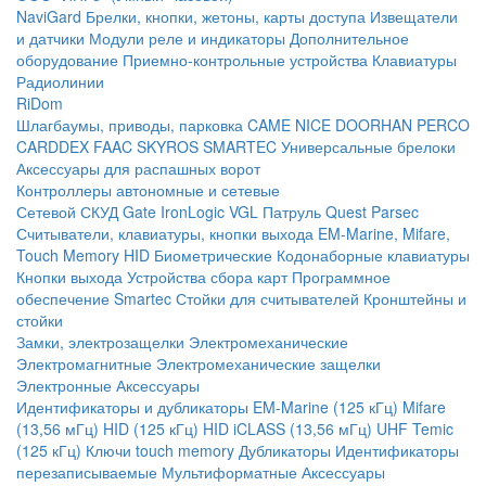
NaviGard
Брелки, кнопки, жетоны, карты доступа
Извещатели
и датчики
Модули реле и индикаторы
Дополнительное
оборудование
Приемно-контрольные устройства
Клавиатуры
Радиолинии
RiDom
Шлагбаумы, приводы, парковка
CAME
NICE
DOORHAN
PERCO
CARDDEX
FAAC
SKYROS
SMARTEC
Универсальные брелоки
Аксессуары для распашных ворот
Контроллеры автономные и сетевые
Сетевой СКУД
Gate
IronLogic
VGL Патруль
Quest
Parsec
Считыватели, клавиатуры, кнопки выхода
EM-Marine, Mifare,
Touch Memory
HID
Биометрические
Кодонаборные клавиатуры
Кнопки выхода
Устройства сбора карт
Программное
обеспечение Smartec
Стойки для считывателей
Кронштейны и
стойки
Замки, электрозащелки
Электромеханические
Электромагнитные
Электромеханические защелки
Электронные
Аксессуары
Идентификаторы и дубликаторы
EM-Marine (125 кГц)
Mifare
(13,56 мГц)
HID (125 кГц)
HID iCLASS (13,56 мГц)
UHF
Temic
(125 кГц)
Ключи touch memory
Дубликаторы
Идентификаторы
перезаписываемые
Мультиформатные
Аксессуары