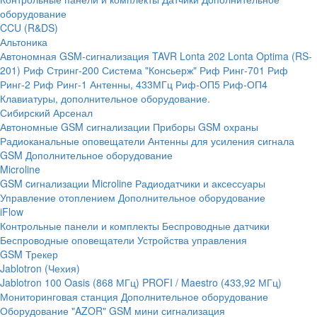
оборудование
CCU (R&DS)
Альтоника
Автономная GSM-сигнализация TAVR
Lonta 202
Lonta Optima (RS-
201)
Риф Стринг-200
Система "Консьерж"
Риф Ринг-701
Риф
Ринг-2
Риф Ринг-1
Антенны, 433МГц
Риф-ОП5
Риф-ОП4
Клавиатуры, дополнительное оборудование.
Сибирский Арсенал
Автономные GSM сигнализации
Приборы GSM охраны
Радиоканальные оповещатели
Антенны для усиления сигнала
GSM
Дополнительное оборудование
Microline
GSM cигнализации Microline
Радиодатчики и аксессуары
Управление отоплением
Дополнительное оборудование
iFlow
Контрольные панели и комплекты
Беспроводные датчики
Беспроводные оповещатели
Устройства управления
GSM Трекер
Jablotron (Чехия)
Jablotron 100
Oasis (868 МГц)
PROFI / Maestro (433,92 МГц)
Мониторинговая станция
Дополнительное оборудование
Оборудование "AZOR" GSM мини сигнализация