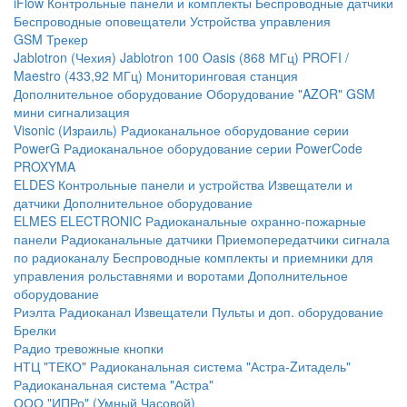
iFlow
Контрольные панели и комплекты
Беспроводные датчики
Беспроводные оповещатели
Устройства управления
GSM Трекер
Jablotron (Чехия)
Jablotron 100
Oasis (868 МГц)
PROFI /
Maestro (433,92 МГц)
Мониторинговая станция
Дополнительное оборудование
Оборудование "AZOR" GSM
мини сигнализация
Visonic (Израиль)
Радиоканальное оборудование серии
PowerG
Радиоканальное оборудование серии PowerCode
PROXYMA
ELDES
Контрольные панели и устройства
Извещатели и
датчики
Дополнительное оборудование
ELMES ELECTRONIC
Радиоканальные охранно-пожарные
панели
Радиоканальные датчики
Приемопередатчики сигнала
по радиоканалу
Беспроводные комплекты и приемники для
управления рольставнями и воротами
Дополнительное
оборудование
Риэлта Радиоканал
Извещатели
Пульты и доп. оборудование
Брелки
Радио тревожные кнопки
НТЦ "ТЕКО"
Радиоканальная система "Астра-Zитадель"
Радиоканальная система "Астра"
ООО "ИПРо" (Умный Часовой)