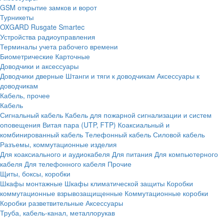
GSM открытие замков и ворот
Турникеты
OXGARD
Rusgate
Smartec
Устройства радиоуправления
Терминалы учета рабочего времени
Биометрические
Карточные
Доводчики и аксессуары
Доводчики дверные
Штанги и тяги к доводчикам
Аксессуары к
доводчикам
Кабель, прочее
Кабель
Сигнальный кабель
Кабель для пожарной сигнализации и систем
оповещения
Витая пара (UTP, FTP)
Коаксиальный и
комбинированный кабель
Телефонный кабель
Силовой кабель
Разъемы, коммутационные изделия
Для коаксиального и аудиокабеля
Для питания
Для компьютерного
кабеля
Для телефонного кабеля
Прочие
Щиты, боксы, коробки
Шкафы монтажные
Шкафы климатической защиты
Коробки
коммутационные взрывозащищенные
Коммутационные коробки
Коробки разветвительные
Аксессуары
Труба, кабель-канал, металлорукав