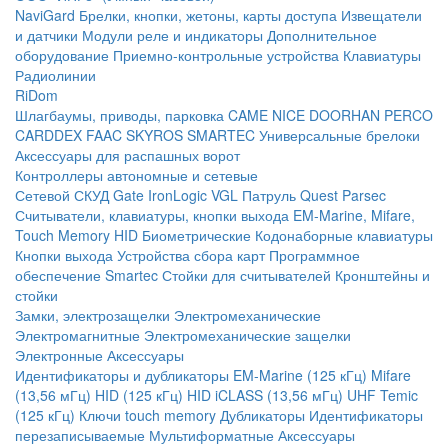
NaviGard
Брелки, кнопки, жетоны, карты доступа
Извещатели
и датчики
Модули реле и индикаторы
Дополнительное
оборудование
Приемно-контрольные устройства
Клавиатуры
Радиолинии
RiDom
Шлагбаумы, приводы, парковка
CAME
NICE
DOORHAN
PERCO
CARDDEX
FAAC
SKYROS
SMARTEC
Универсальные брелоки
Аксессуары для распашных ворот
Контроллеры автономные и сетевые
Сетевой СКУД
Gate
IronLogic
VGL Патруль
Quest
Parsec
Считыватели, клавиатуры, кнопки выхода
EM-Marine, Mifare,
Touch Memory
HID
Биометрические
Кодонаборные клавиатуры
Кнопки выхода
Устройства сбора карт
Программное
обеспечение Smartec
Стойки для считывателей
Кронштейны и
стойки
Замки, электрозащелки
Электромеханические
Электромагнитные
Электромеханические защелки
Электронные
Аксессуары
Идентификаторы и дубликаторы
EM-Marine (125 кГц)
Mifare
(13,56 мГц)
HID (125 кГц)
HID iCLASS (13,56 мГц)
UHF
Temic
(125 кГц)
Ключи touch memory
Дубликаторы
Идентификаторы
перезаписываемые
Мультиформатные
Аксессуары