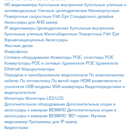
HD видеокамеры
Купольные внутренние
Купольные уличные и
антивандальные
Уличные цилиндрические
Миникорпусные
Поворотные скоростные
Fish Eye
Стандартного дизайна
Аксессуары для AHD камер
IP видеокамеры
Цилиндрические
Купольные внутренние
Купольные уличные
Малогабаритные
Поворотные
Fish Eye
Взрывозащищенные
Аксессуары
Жесткие диски
Микрофоны
Сетевое оборудование
Инжекторы POE, сплиттеры POE
Коммутаторы POE и сетевые
Удлинители POE
Удлинители
Ethernet
Маршрутизаторы
Передача и преобразование видеосигнала
По коаксиальному
кабелю
По оптоволокну
По витой паре
HDMI разветвители и
усилители
USB-модемы
VGA конвертеры
Видеопередатчики и
видеоусилители
Мониторы
Мониторы LED/LCD
Дополнительное оборудование
Дополнительные опции и
аксессуары к камерам BEWARD
Дополнительные опции и
аксессуары к камерам BEWARD "BD"-серии.
Муляжи
видеокамер
Программы для IP камер
Видеоглазки