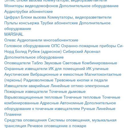
Мониторы видеодомофонов
Дополнительное оборудование
Аудиотрубки абонентские
Цифрал
Блоки вызова
Коммутаторы, видеоразветвители
Пульты консъержа
Трубки абонентские
Дополнительное
оборудование
MARSHAL
Олевс
Аудиопанели многоабонентские
Головное оборудование ОПС
Охранно-пожарные приборы
Си-
Норд
Болид
Рубеж (адресное)
Сибирский Арсенал
Дополнительное оборудование
Оповещатели
Табло
Звуковые
Световые
Комбинированные
Охранные извещатели
ИК для помещений
ИК уличные
Акустические
Вибрационные и емкостные
Магнитоконтактные
(герконы)
Радиоволновые
Тревожные кнопки и педали
Извещатели аварийные
Линейные оптико-электронные
Пожарные извещатели
Точечные дымовые
Взрывозащищенные тепловые
Точечные тепловые
Точечные
комбинированные
Адресные
Автономные
Дополнительное
оборудование к точечным извещателям
Ручные
Линейные
Пламени
Средства оповещения
Системы оповещения, музыкальная
трансляция
Речевое оповещение о пожаре