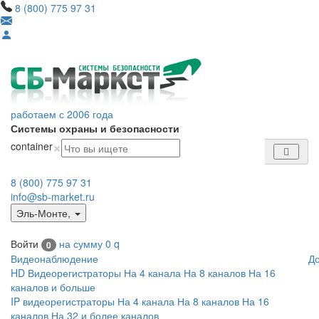
8 (800) 775 97 31
работаем с 2006 года
Системы охраны и безопасности
×
container
8 (800) 775 97 31
info@sb-market.ru
Эль-Монте
,
Войти
на сумму
0
q
0
Видеонаблюдение
Д
HD Видеорегистраторы
На 4 канала
На 8 каналов
На 16
каналов и больше
IP видеорегистраторы
На 4 канала
На 8 каналов
На 16
каналов
На 32 и более каналов