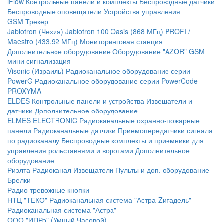
iFlow
Контрольные панели и комплекты
Беспроводные датчики
Беспроводные оповещатели
Устройства управления
GSM Трекер
Jablotron (Чехия)
Jablotron 100
Oasis (868 МГц)
PROFI /
Maestro (433,92 МГц)
Мониторинговая станция
Дополнительное оборудование
Оборудование "AZOR" GSM
мини сигнализация
Visonic (Израиль)
Радиоканальное оборудование серии
PowerG
Радиоканальное оборудование серии PowerCode
PROXYMA
ELDES
Контрольные панели и устройства
Извещатели и
датчики
Дополнительное оборудование
ELMES ELECTRONIC
Радиоканальные охранно-пожарные
панели
Радиоканальные датчики
Приемопередатчики сигнала
по радиоканалу
Беспроводные комплекты и приемники для
управления рольставнями и воротами
Дополнительное
оборудование
Риэлта Радиоканал
Извещатели
Пульты и доп. оборудование
Брелки
Радио тревожные кнопки
НТЦ "ТЕКО"
Радиоканальная система "Астра-Zитадель"
Радиоканальная система "Астра"
ООО "ИПРо" (Умный Часовой)