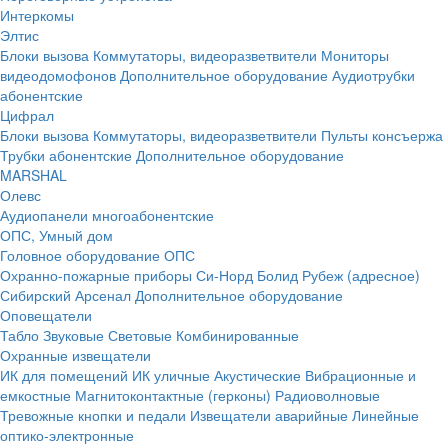
Интеркомы
Элтис
Блоки вызова
Коммутаторы, видеоразветвители
Мониторы
видеодомофонов
Дополнительное оборудование
Аудиотрубки
абонентские
Цифрал
Блоки вызова
Коммутаторы, видеоразветвители
Пульты консъержа
Трубки абонентские
Дополнительное оборудование
MARSHAL
Олевс
Аудиопанели многоабонентские
ОПС, Умный дом
Головное оборудование ОПС
Охранно-пожарные приборы
Си-Норд
Болид
Рубеж (адресное)
Сибирский Арсенал
Дополнительное оборудование
Оповещатели
Табло
Звуковые
Световые
Комбинированные
Охранные извещатели
ИК для помещений
ИК уличные
Акустические
Вибрационные и
емкостные
Магнитоконтактные (герконы)
Радиоволновые
Тревожные кнопки и педали
Извещатели аварийные
Линейные
оптико-электронные