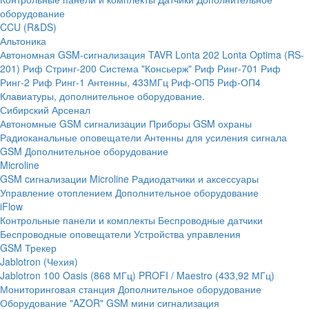
оборудование
CCU (R&DS)
Альтоника
Автономная GSM-сигнализация TAVR
Lonta 202
Lonta Optima (RS-
201)
Риф Стринг-200
Система "Консьерж"
Риф Ринг-701
Риф
Ринг-2
Риф Ринг-1
Антенны, 433МГц
Риф-ОП5
Риф-ОП4
Клавиатуры, дополнительное оборудование.
Сибирский Арсенал
Автономные GSM сигнализации
Приборы GSM охраны
Радиоканальные оповещатели
Антенны для усиления сигнала
GSM
Дополнительное оборудование
Microline
GSM cигнализации Microline
Радиодатчики и аксессуары
Управление отоплением
Дополнительное оборудование
iFlow
Контрольные панели и комплекты
Беспроводные датчики
Беспроводные оповещатели
Устройства управления
GSM Трекер
Jablotron (Чехия)
Jablotron 100
Oasis (868 МГц)
PROFI / Maestro (433,92 МГц)
Мониторинговая станция
Дополнительное оборудование
Оборудование "AZOR" GSM мини сигнализация