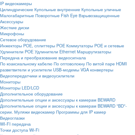
IP видеокамеры
Цилиндрические
Купольные внутренние
Купольные уличные
Малогабаритные
Поворотные
Fish Eye
Взрывозащищенные
Аксессуары
Жесткие диски
Микрофоны
Сетевое оборудование
Инжекторы POE, сплиттеры POE
Коммутаторы POE и сетевые
Удлинители POE
Удлинители Ethernet
Маршрутизаторы
Передача и преобразование видеосигнала
По коаксиальному кабелю
По оптоволокну
По витой паре
HDMI
разветвители и усилители
USB-модемы
VGA конвертеры
Видеопередатчики и видеоусилители
Мониторы
Мониторы LED/LCD
Дополнительное оборудование
Дополнительные опции и аксессуары к камерам BEWARD
Дополнительные опции и аксессуары к камерам BEWARD "BD"-
серии.
Муляжи видеокамер
Программы для IP камер
Видеоглазки
WI-FI передача
Точки доступа Wi-Fi