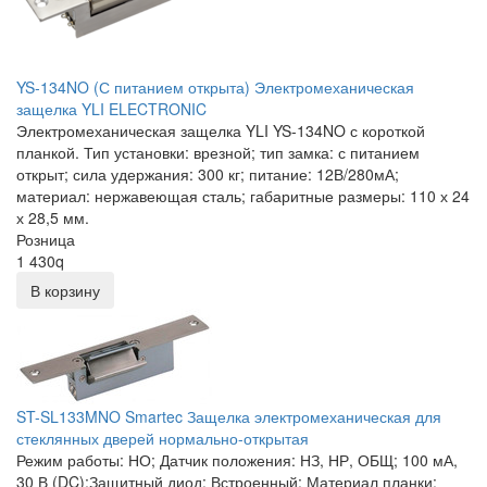
YS-134NO (С питанием открыта) Электромеханическая
защелка YLI ELECTRONIC
Электромеханическая защелка YLI YS-134NO с короткой
планкой. Тип установки: врезной; тип замка: с питанием
открыт; сила удержания: 300 кг; питание: 12В/280мА;
материал: нержавеющая сталь; габаритные размеры: 110 х 24
х 28,5 мм.
Розница
1 430
q
В корзину
ST-SL133MNO Smartec Защелка электромеханическая для
стеклянных дверей нормально-открытая
Режим работы: НО; Датчик положения: НЗ, НР, ОБЩ; 100 мА,
30 В (DC);Защитный диод: Встроенный; Материал планки: