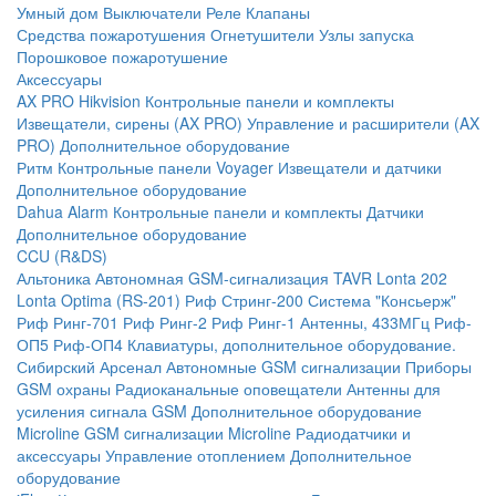
Умный дом
Выключатели
Реле
Клапаны
Средства пожаротушения
Огнетушители
Узлы запуска
Порошковое пожаротушение
Аксессуары
AX PRO Hikvision
Контрольные панели и комплекты
Извещатели, сирены (AX PRO)
Управление и расширители (AX
PRO)
Дополнительное оборудование
Ритм
Контрольные панели
Voyager
Извещатели и датчики
Дополнительное оборудование
Dahua Alarm
Контрольные панели и комплекты
Датчики
Дополнительное оборудование
CCU (R&DS)
Альтоника
Автономная GSM-сигнализация TAVR
Lonta 202
Lonta Optima (RS-201)
Риф Стринг-200
Система "Консьерж"
Риф Ринг-701
Риф Ринг-2
Риф Ринг-1
Антенны, 433МГц
Риф-
ОП5
Риф-ОП4
Клавиатуры, дополнительное оборудование.
Сибирский Арсенал
Автономные GSM сигнализации
Приборы
GSM охраны
Радиоканальные оповещатели
Антенны для
усиления сигнала GSM
Дополнительное оборудование
Microline
GSM cигнализации Microline
Радиодатчики и
аксессуары
Управление отоплением
Дополнительное
оборудование