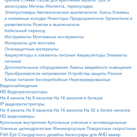
аксессуары
Метизы
Изолента, термоусадка
Электротовары
Автоматические выключатели, боксы
Клеммы
и клеммные колодки
Резисторы
Предохранители
Удлинители и
разветвители
Розетки и выключатели
Кабельный переход
Инструменты
Монтажные инструменты
Материалы для монтажа
Огнезащитные материалы
Аккумуляторы и элементы питания
Аккумуляторы
Элементы
питания
Дополнительное оборудование
Лампы аварийного освещения
Преобразователи напряжения
Устройства защиты
Разное
Блоки питания
Бесперебойные
Нерезервированные
Видеонаблюдение
HD Видеорегистраторы
На 4 канала
На 8 каналов
На 16 каналов и больше
IP видеорегистраторы
На 4 канала
На 8 каналов
На 16 каналов
На 32 и более каналов
HD видеокамеры
Купольные внутренние
Купольные уличные и антивандальные
Уличные цилиндрические
Миникорпусные
Поворотные скоростные
Fish Eye
Стандартного дизайна
Аксессуары для AHD камер