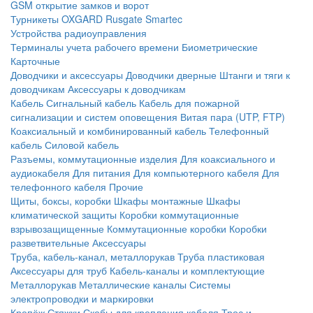
GSM открытие замков и ворот
Турникеты
OXGARD
Rusgate
Smartec
Устройства радиоуправления
Терминалы учета рабочего времени
Биометрические
Карточные
Доводчики и аксессуары
Доводчики дверные
Штанги и тяги к
доводчикам
Аксессуары к доводчикам
Кабель
Сигнальный кабель
Кабель для пожарной
сигнализации и систем оповещения
Витая пара (UTP, FTP)
Коаксиальный и комбинированный кабель
Телефонный
кабель
Силовой кабель
Разъемы, коммутационные изделия
Для коаксиального и
аудиокабеля
Для питания
Для компьютерного кабеля
Для
телефонного кабеля
Прочие
Щиты, боксы, коробки
Шкафы монтажные
Шкафы
климатической защиты
Коробки коммутационные
взрывозащищенные
Коммутационные коробки
Коробки
разветвительные
Аксессуары
Труба, кабель-канал, металлорукав
Труба пластиковая
Аксессуары для труб
Кабель-каналы и комплектующие
Металлорукав
Металлические каналы
Системы
электропроводки и маркировки
Крепёж
Стяжки
Скобы для крепления кабеля
Трос и