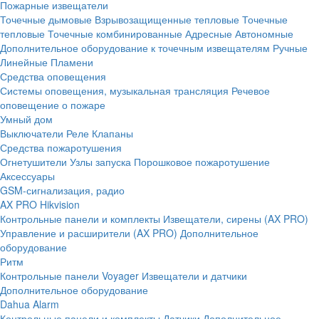
Пожарные извещатели
Точечные дымовые
Взрывозащищенные тепловые
Точечные
тепловые
Точечные комбинированные
Адресные
Автономные
Дополнительное оборудование к точечным извещателям
Ручные
Линейные
Пламени
Средства оповещения
Системы оповещения, музыкальная трансляция
Речевое
оповещение о пожаре
Умный дом
Выключатели
Реле
Клапаны
Средства пожаротушения
Огнетушители
Узлы запуска
Порошковое пожаротушение
Аксессуары
GSM-сигнализация, радио
AX PRO Hikvision
Контрольные панели и комплекты
Извещатели, сирены (AX PRO)
Управление и расширители (AX PRO)
Дополнительное
оборудование
Ритм
Контрольные панели
Voyager
Извещатели и датчики
Дополнительное оборудование
Dahua Alarm
Контрольные панели и комплекты
Датчики
Дополнительное