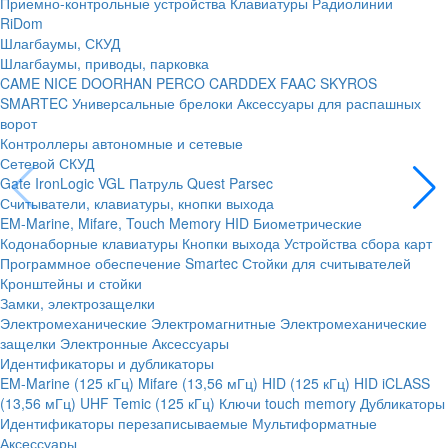
Приемно-контрольные устройства
Клавиатуры
Радиолинии
RiDom
Шлагбаумы, СКУД
Шлагбаумы, приводы, парковка
CAME
NICE
DOORHAN
PERCO
CARDDEX
FAAC
SKYROS
SMARTEC
Универсальные брелоки
Аксессуары для распашных
ворот
Контроллеры автономные и сетевые
Сетевой СКУД
Gate
IronLogic
VGL Патруль
Quest
Parsec
Считыватели, клавиатуры, кнопки выхода
EM-Marine, Mifare, Touch Memory
HID
Биометрические
Кодонаборные клавиатуры
Кнопки выхода
Устройства сбора карт
Программное обеспечение Smartec
Стойки для считывателей
Кронштейны и стойки
Замки, электрозащелки
Электромеханические
Электромагнитные
Электромеханические
защелки
Электронные
Аксессуары
Идентификаторы и дубликаторы
EM-Marine (125 кГц)
Mifare (13,56 мГц)
HID (125 кГц)
HID iCLASS
(13,56 мГц)
UHF
Temic (125 кГц)
Ключи touch memory
Дубликаторы
Идентификаторы перезаписываемые
Мультиформатные
Аксессуары