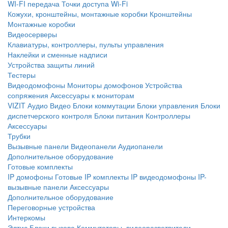
WI-FI передача
Точки доступа Wi-Fi
Кожухи, кронштейны, монтажные коробки
Кронштейны
Монтажные коробки
Видеосерверы
Клавиатуры, контроллеры, пульты управления
Наклейки и сменные надписи
Устройства защиты линий
Тестеры
Видеодомофоны
Мониторы домофонов
Устройства
сопряжения
Аксессуары к мониторам
VIZIT
Аудио
Видео
Блоки коммутации
Блоки управления
Блоки
диспетчерского контроля
Блоки питания
Контроллеры
Аксессуары
Трубки
Вызывные панели
Видеопанели
Аудиопанели
Дополнительное оборудование
Готовые комплекты
IP домофоны
Готовые IP комплекты
IP видеодомофоны
IP-
вызывные панели
Аксессуары
Дополнительное оборудование
Переговорные устройства
Интеркомы
Элтис
Блоки вызова
Коммутаторы, видеоразветвители