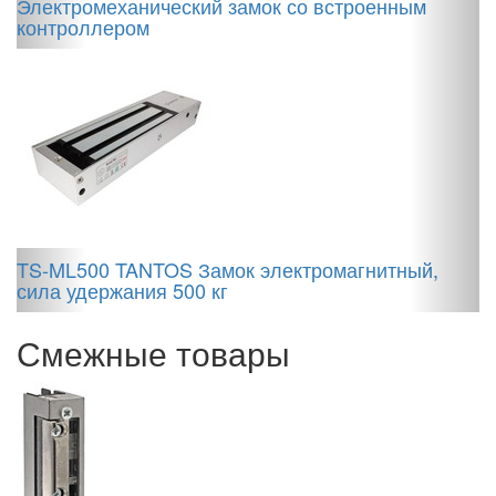
Электромеханический замок со встроенным
у
контроллером
M
TS-ML500 TANTOS Замок электромагнитный,
э
сила удержания 500 кг
Смежные товары