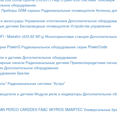
льное оборудование.
и
Приборы GSM охраны
Радиоканальные оповещатели
Антенны дл
 и аксессуары
Управление отоплением
Дополнительное оборудова
ые датчики
Беспроводные оповещатели
Устройства управления
FI / Maestro (433,92 МГц)
Мониторинговая станция
Дополнительно
ерии PowerG
Радиоканальное оборудование серии PowerCode
ли и датчики
Дополнительное оборудование
жарные панели
Радиоканальные датчики
Приемопередатчики сигна
ми
Дополнительное оборудование
рудование
Брелки
ель"
Радиоканальная система "Астра"
вещатели и датчики
Модули реле и индикаторы
Дополнительное об
AN
PERCO
CARDDEX
FAAC
SKYROS
SMARTEC
Универсальные бр