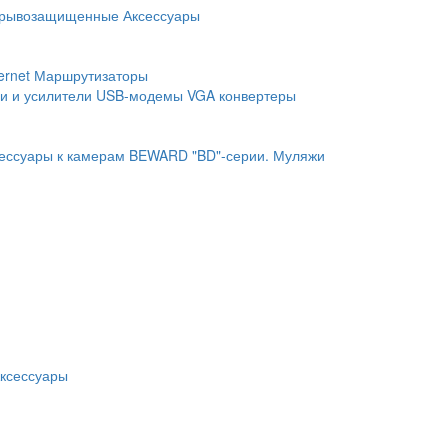
рывозащищенные
Аксессуары
ernet
Маршрутизаторы
и и усилители
USB-модемы
VGA конвертеры
ессуары к камерам BEWARD "BD"-серии.
Муляжи
ксессуары