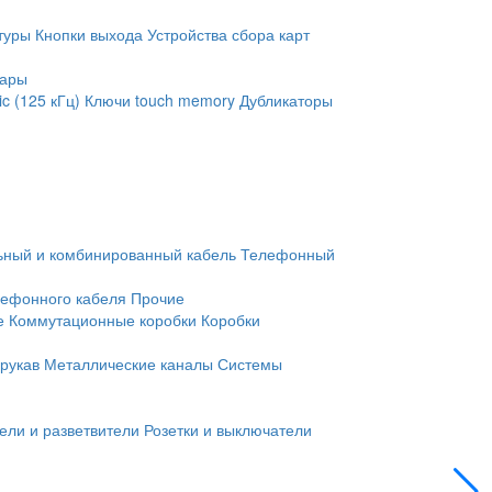
туры
Кнопки выхода
Устройства сбора карт
уары
c (125 кГц)
Ключи touch memory
Дубликаторы
ьный и комбинированный кабель
Телефонный
лефонного кабеля
Прочие
е
Коммутационные коробки
Коробки
рукав
Металлические каналы
Системы
ели и разветвители
Розетки и выключатели