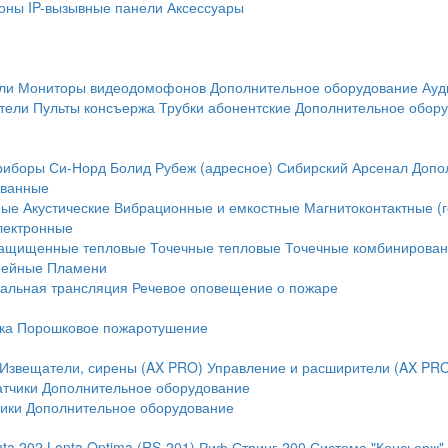
оны
IP-вызывные панели
Аксессуары
ли
Мониторы видеодомофонов
Дополнительное оборудование
Ауд
тели
Пульты консъержа
Трубки абонентские
Дополнительное обор
риборы
Си-Норд
Болид
Рубеж (адресное)
Сибирский Арсенал
Допо
ванные
ные
Акустические
Вибрационные и емкостные
Магнитоконтактные (
лектронные
ащищенные тепловые
Точечные тепловые
Точечные комбинирова
нейные
Пламени
альная трансляция
Речевое оповещение о пожаре
ка
Порошковое пожаротушение
Извещатели, сирены (AX PRO)
Управление и расширители (AX PR
атчики
Дополнительное оборудование
ики
Дополнительное оборудование
nta 202
Lonta Optima (RS-201)
Риф Стринг-200
Система "Консьерж"