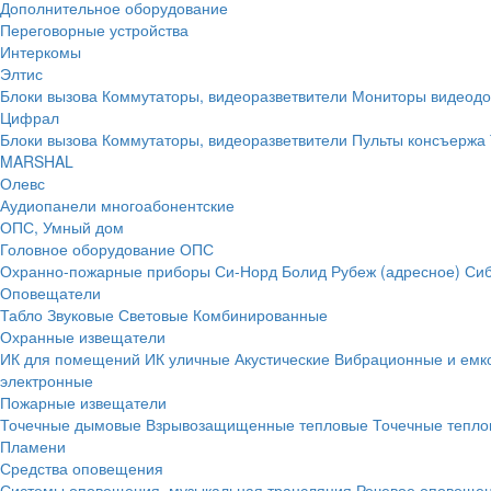
Дополнительное оборудование
Переговорные устройства
Интеркомы
Элтис
Блоки вызова
Коммутаторы, видеоразветвители
Мониторы видеод
Цифрал
Блоки вызова
Коммутаторы, видеоразветвители
Пульты консъержа
MARSHAL
Олевс
Аудиопанели многоабонентские
ОПС, Умный дом
Головное оборудование ОПС
Охранно-пожарные приборы
Си-Норд
Болид
Рубеж (адресное)
Сиб
Оповещатели
Табло
Звуковые
Световые
Комбинированные
Охранные извещатели
ИК для помещений
ИК уличные
Акустические
Вибрационные и емк
электронные
Пожарные извещатели
Точечные дымовые
Взрывозащищенные тепловые
Точечные тепло
Пламени
Средства оповещения
Системы оповещения, музыкальная трансляция
Речевое оповещен