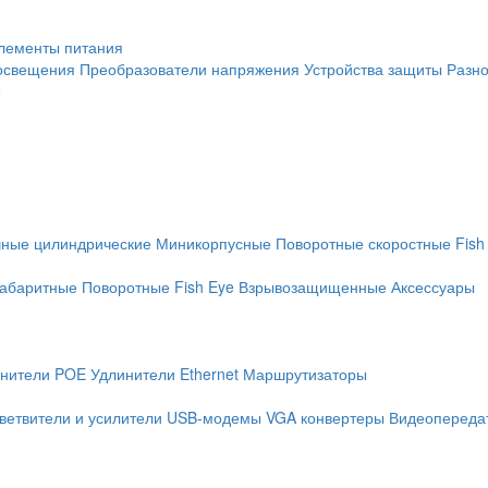
лементы питания
освещения
Преобразователи напряжения
Устройства защиты
Разн
е
чные цилиндрические
Миникорпусные
Поворотные скоростные
Fish
абаритные
Поворотные
Fish Eye
Взрывозащищенные
Аксессуары
нители POE
Удлинители Ethernet
Маршрутизаторы
ветвители и усилители
USB-модемы
VGA конвертеры
Видеопередат