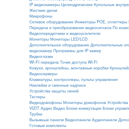
IP видеокамеры
Цилиндрические
Купольные внутре
Жесткие диски
Микрофоны
Сетевое оборудование
Инжекторы POE, сплиттеры
Передача и преобразование видеосигнала
По коак
Видеопередатчики и видеоусилители
Мониторы
Мониторы LED/LCD
Дополнительное оборудование
Дополнительные оп
видеокамер
Программы для IP камер
Видеоглазки
WI-FI передача
Точки доступа Wi-Fi
Кожухи, кронштейны, монтажные коробки
Кронштей
Видеосерверы
Клавиатуры, контроллеры, пульты управления
Наклейки и сменные надписи
Устройства защиты линий
Тестеры
Видеодомофоны
Мониторы домофонов
Устройства
VIZIT
Аудио
Видео
Блоки коммутации
Блоки управл
Трубки
Вызывные панели
Видеопанели
Аудиопанели
Допо
Готовые комплекты