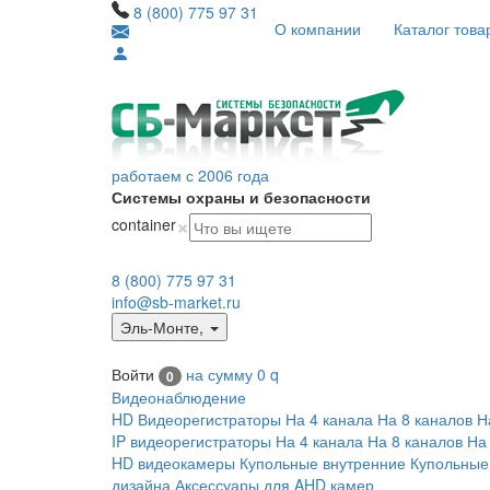
8 (800) 775 97 31
О компании
Каталог това
работаем с 2006 года
Системы охраны и безопасности
×
container
8 (800) 775 97 31
info@sb-market.ru
Эль-Монте
,
Войти
на сумму
0
q
0
Видеонаблюдение
HD Видеорегистраторы
На 4 канала
На 8 каналов
Н
IP видеорегистраторы
На 4 канала
На 8 каналов
На
HD видеокамеры
Купольные внутренние
Купольные
дизайна
Аксессуары для AHD камер