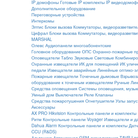
IP домофоны
Готовые IP комплекты
IP видеодомоф
Дополнительное оборудование
Переговорные устройства
Интеркомы
Элтис
Блоки вызова
Коммутаторы, видеоразветвите
Цифрал
Блоки вызова
Коммутаторы, видеоразветви
MARSHAL
Олевс
Аудиопанели многоабонентские
Головное оборудование ОПС
Охранно-пожарные п
Оповещатели
Табло
Звуковые
Световые
Комбиниро
Охранные извещатели
ИК для помещений
ИК улич
педали
Извещатели аварийные
Линейные оптико-э
Пожарные извещатели
Точечные дымовые
Взрывоз
оборудование к точечным извещателям
Ручные
Ли
Средства оповещения
Системы оповещения, музык
Умный дом
Выключатели
Реле
Клапаны
Средства пожаротушения
Огнетушители
Узлы запус
Аксессуары
AX PRO Hikvision
Контрольные панели и комплекты
Ритм
Контрольные панели
Voyager
Извещатели и д
Dahua Alarm
Контрольные панели и комплекты
Датч
CCU (R&DS)
Альтоника
Автономная GSM-сигнализация TAVR
Lo