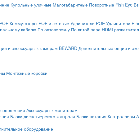
нние
Купольные уличные
Малогабаритные
Поворотные
Fish Eye
Вз
 POE
Коммутаторы POE и сетевые
Удлинители POE
Удлинители Eth
сиальному кабелю
По оптоволокну
По витой паре
HDMI разветвител
ции и аксессуары к камерам BEWARD
Дополнительные опции и акс
ны
Монтажные коробки
 сопряжения
Аксессуары к мониторам
ения
Блоки диспетчерского контроля
Блоки питания
Контроллеры
А
лнительное оборудование