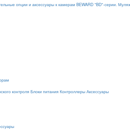
ельные опции и аксессуары к камерам BEWARD "BD"-серии.
Муляж
торам
рского контроля
Блоки питания
Контроллеры
Аксессуары
ессуары