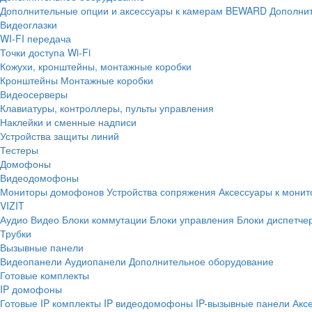
Дополнительные опции и аксессуары к камерам BEWARD
Дополнит
Видеоглазки
WI-FI передача
Точки доступа Wi-Fi
Кожухи, кронштейны, монтажные коробки
Кронштейны
Монтажные коробки
Видеосерверы
Клавиатуры, контроллеры, пульты управления
Наклейки и сменные надписи
Устройства защиты линий
Тестеры
Домофоны
Видеодомофоны
Мониторы домофонов
Устройства сопряжения
Аксессуары к мони
VIZIT
Аудио
Видео
Блоки коммутации
Блоки управления
Блоки диспетче
Трубки
Вызывные панели
Видеопанели
Аудиопанели
Дополнительное оборудование
Готовые комплекты
IP домофоны
Готовые IP комплекты
IP видеодомофоны
IP-вызывные панели
Акс