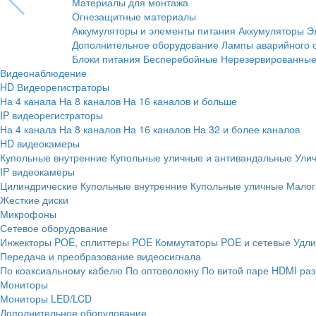
Материалы для монтажа
Огнезащитные материалы
Аккумуляторы и элементы питания
Аккумуляторы
Э
Дополнительное оборудование
Лампы аварийного 
Блоки питания
Бесперебойные
Нерезервированны
Видеонаблюдение
HD Видеорегистраторы
На 4 канала
На 8 каналов
На 16 каналов и больше
IP видеорегистраторы
На 4 канала
На 8 каналов
На 16 каналов
На 32 и более каналов
HD видеокамеры
Купольные внутренние
Купольные уличные и антивандальные
Ули
IP видеокамеры
Цилиндрические
Купольные внутренние
Купольные уличные
Малог
Жесткие диски
Микрофоны
Сетевое оборудование
Инжекторы POE, сплиттеры POE
Коммутаторы POE и сетевые
Удли
Передача и преобразование видеосигнала
По коаксиальному кабелю
По оптоволокну
По витой паре
HDMI раз
Мониторы
Мониторы LED/LCD
Дополнительное оборудование