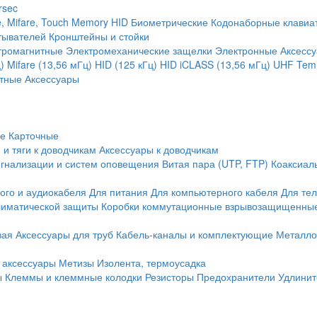
rsec
, Mifare, Touch Memory
HID
Биометрические
Кодонаборные клавиа
тывателей
Кронштейны и стойки
тромагнитные
Электромеханические защелки
Электронные
Аксесс
)
Mifare (13,56 мГц)
HID (125 кГц)
HID iCLASS (13,56 мГц)
UHF
Temi
тные
Аксессуары
ие
Карточные
 и тяги к доводчикам
Аксессуары к доводчикам
игнализации и систем оповещения
Витая пара (UTP, FTP)
Коаксиал
ого и аудиокабеля
Для питания
Для компьютерного кабеля
Для те
иматической защиты
Коробки коммутационные взрывозащищенны
вая
Аксессуары для труб
Кабель-каналы и комплектующие
Металло
 аксессуары
Метизы
Изолента, термоусадка
ы
Клеммы и клеммные колодки
Резисторы
Предохранители
Удлинит