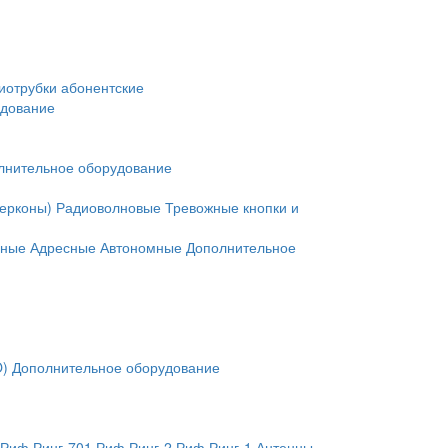
иотрубки абонентские
удование
лнительное оборудование
герконы)
Радиоволновые
Тревожные кнопки и
нные
Адресные
Автономные
Дополнительное
O)
Дополнительное оборудование
Риф Ринг-701
Риф Ринг-2
Риф Ринг-1
Антенны,