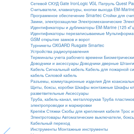
Сетевой СКУД
Gate
IronLogic
VGL Патруль
Quest
Pa
Считыватели, клавиатуры, кнопки выхода
EM-Marine
Программное обеспечение Smartec
Стойки для счи
Замки, электрозащелки
Электромеханические
Элек
Идентификаторы и дубликаторы
EM-Marine (125 кГц
Идентификаторы перезаписываемые
Мультиформа
GSM открытие замков и ворот
Турникеты
OXGARD
Rusgate
Smartec
Устройства радиоуправления
Терминалы учета рабочего времени
Биометрическ
Доводчики и аксессуары
Доводчики дверные
Штанги
Кабель
Сигнальный кабель
Кабель для пожарной с
кабель
Силовой кабель
Разъемы, коммутационные изделия
Для коаксиальн
Щиты, боксы, коробки
Шкафы монтажные
Шкафы кл
разветвительные
Аксессуары
Труба, кабель-канал, металлорукав
Труба пластико
электропроводки и маркировки
Крепёж
Стяжки
Скобы для крепления кабеля
Трос и
Электротовары
Автоматические выключатели, бокс
Кабельный переход
Инструменты
Монтажные инструменты