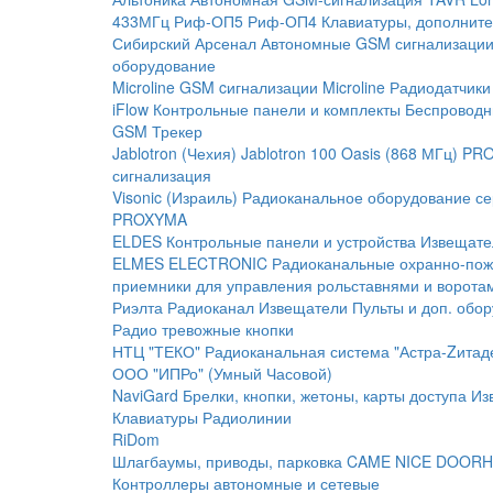
433МГц
Риф-ОП5
Риф-ОП4
Клавиатуры, дополните
Сибирский Арсенал
Автономные GSM сигнализаци
оборудование
Microline
GSM cигнализации Microline
Радиодатчики
iFlow
Контрольные панели и комплекты
Беспроводн
GSM Трекер
Jablotron (Чехия)
Jablotron 100
Oasis (868 МГц)
PRO
сигнализация
Visonic (Израиль)
Радиоканальное оборудование с
PROXYMA
ELDES
Контрольные панели и устройства
Извещате
ELMES ELECTRONIC
Радиоканальные охранно-по
приемники для управления рольставнями и ворота
Риэлта Радиоканал
Извещатели
Пульты и доп. обо
Радио тревожные кнопки
НТЦ "ТЕКО"
Радиоканальная система "Астра-Zитад
ООО "ИПРо" (Умный Часовой)
NaviGard
Брелки, кнопки, жетоны, карты доступа
Из
Клавиатуры
Радиолинии
RiDom
Шлагбаумы, приводы, парковка
CAME
NICE
DOORH
Контроллеры автономные и сетевые