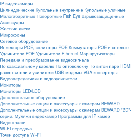
IP видеокамеры
Цилиндрические
Купольные внутренние
Купольные уличные
Малогабаритные
Поворотные
Fish Eye
Взрывозащищенные
Аксессуары
Жесткие диски
Микрофоны
Сетевое оборудование
Инжекторы POE, сплиттеры POE
Коммутаторы POE и сетевые
Удлинители POE
Удлинители Ethernet
Маршрутизаторы
Передача и преобразование видеосигнала
По коаксиальному кабелю
По оптоволокну
По витой паре
HDMI
разветвители и усилители
USB-модемы
VGA конвертеры
Видеопередатчики и видеоусилители
Мониторы
Мониторы LED/LCD
Дополнительное оборудование
Дополнительные опции и аксессуары к камерам BEWARD
Дополнительные опции и аксессуары к камерам BEWARD "BD"-
серии.
Муляжи видеокамер
Программы для IP камер
Видеоглазки
WI-FI передача
Точки доступа Wi-Fi