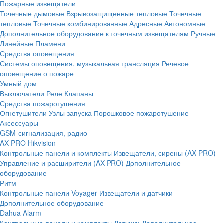
Пожарные извещатели
Точечные дымовые
Взрывозащищенные тепловые
Точечные
тепловые
Точечные комбинированные
Адресные
Автономные
Дополнительное оборудование к точечным извещателям
Ручные
Линейные
Пламени
Средства оповещения
Системы оповещения, музыкальная трансляция
Речевое
оповещение о пожаре
Умный дом
Выключатели
Реле
Клапаны
Средства пожаротушения
Огнетушители
Узлы запуска
Порошковое пожаротушение
Аксессуары
GSM-сигнализация, радио
AX PRO Hikvision
Контрольные панели и комплекты
Извещатели, сирены (AX PRO)
Управление и расширители (AX PRO)
Дополнительное
оборудование
Ритм
Контрольные панели
Voyager
Извещатели и датчики
Дополнительное оборудование
Dahua Alarm
Контрольные панели и комплекты
Датчики
Дополнительное