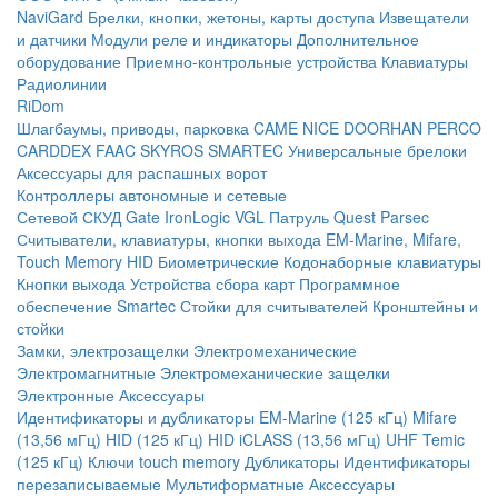
NaviGard
Брелки, кнопки, жетоны, карты доступа
Извещатели
и датчики
Модули реле и индикаторы
Дополнительное
оборудование
Приемно-контрольные устройства
Клавиатуры
Радиолинии
RiDom
Шлагбаумы, приводы, парковка
CAME
NICE
DOORHAN
PERCO
CARDDEX
FAAC
SKYROS
SMARTEC
Универсальные брелоки
Аксессуары для распашных ворот
Контроллеры автономные и сетевые
Сетевой СКУД
Gate
IronLogic
VGL Патруль
Quest
Parsec
Считыватели, клавиатуры, кнопки выхода
EM-Marine, Mifare,
Touch Memory
HID
Биометрические
Кодонаборные клавиатуры
Кнопки выхода
Устройства сбора карт
Программное
обеспечение Smartec
Стойки для считывателей
Кронштейны и
стойки
Замки, электрозащелки
Электромеханические
Электромагнитные
Электромеханические защелки
Электронные
Аксессуары
Идентификаторы и дубликаторы
EM-Marine (125 кГц)
Mifare
(13,56 мГц)
HID (125 кГц)
HID iCLASS (13,56 мГц)
UHF
Temic
(125 кГц)
Ключи touch memory
Дубликаторы
Идентификаторы
перезаписываемые
Мультиформатные
Аксессуары