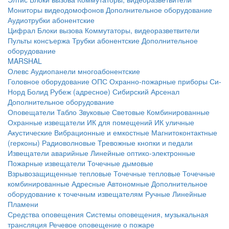
Мониторы видеодомофонов
Дополнительное оборудование
Аудиотрубки абонентские
Цифрал
Блоки вызова
Коммутаторы, видеоразветвители
Пульты консъержа
Трубки абонентские
Дополнительное
оборудование
MARSHAL
Олевс
Аудиопанели многоабонентские
Головное оборудование ОПС
Охранно-пожарные приборы
Си-
Норд
Болид
Рубеж (адресное)
Сибирский Арсенал
Дополнительное оборудование
Оповещатели
Табло
Звуковые
Световые
Комбинированные
Охранные извещатели
ИК для помещений
ИК уличные
Акустические
Вибрационные и емкостные
Магнитоконтактные
(герконы)
Радиоволновые
Тревожные кнопки и педали
Извещатели аварийные
Линейные оптико-электронные
Пожарные извещатели
Точечные дымовые
Взрывозащищенные тепловые
Точечные тепловые
Точечные
комбинированные
Адресные
Автономные
Дополнительное
оборудование к точечным извещателям
Ручные
Линейные
Пламени
Средства оповещения
Системы оповещения, музыкальная
трансляция
Речевое оповещение о пожаре