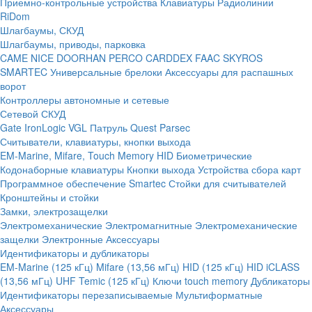
Приемно-контрольные устройства
Клавиатуры
Радиолинии
RiDom
Шлагбаумы, СКУД
Шлагбаумы, приводы, парковка
CAME
NICE
DOORHAN
PERCO
CARDDEX
FAAC
SKYROS
SMARTEC
Универсальные брелоки
Аксессуары для распашных
ворот
Контроллеры автономные и сетевые
Сетевой СКУД
Gate
IronLogic
VGL Патруль
Quest
Parsec
Считыватели, клавиатуры, кнопки выхода
EM-Marine, Mifare, Touch Memory
HID
Биометрические
Кодонаборные клавиатуры
Кнопки выхода
Устройства сбора карт
Программное обеспечение Smartec
Стойки для считывателей
Кронштейны и стойки
Замки, электрозащелки
Электромеханические
Электромагнитные
Электромеханические
защелки
Электронные
Аксессуары
Идентификаторы и дубликаторы
EM-Marine (125 кГц)
Mifare (13,56 мГц)
HID (125 кГц)
HID iCLASS
(13,56 мГц)
UHF
Temic (125 кГц)
Ключи touch memory
Дубликаторы
Идентификаторы перезаписываемые
Мультиформатные
Аксессуары