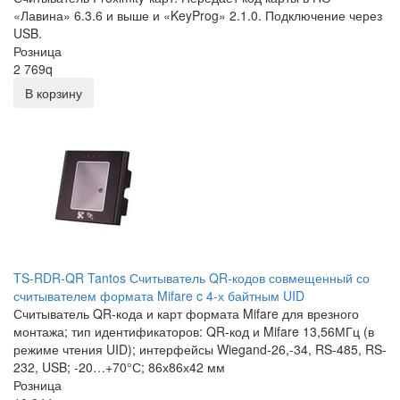
«Лавина» 6.3.6 и выше и «KeyProg» 2.1.0. Подключение через
USB.
Розница
2 769
q
В корзину
TS-RDR-QR Tantos Считыватель QR-кодов совмещенный со
считывателем формата Mifare c 4-х байтным UID
Считыватель QR-кода и карт формата Mifare для врезного
монтажа; тип идентификаторов: QR-код и Mifare 13,56МГц (в
режиме чтения UID); интерфейсы Wiegand-26,-34, RS-485, RS-
232, USB; -20…+70°С; 86х86х42 мм
Розница