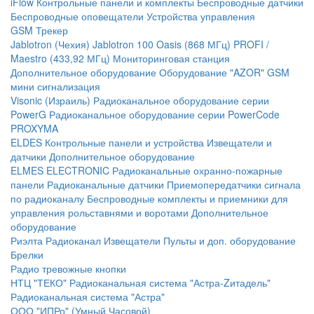
iFlow
Контрольные панели и комплекты
Беспроводные датчики
Беспроводные оповещатели
Устройства управления
GSM Трекер
Jablotron (Чехия)
Jablotron 100
Oasis (868 МГц)
PROFI /
Maestro (433,92 МГц)
Мониторинговая станция
Дополнительное оборудование
Оборудование "AZOR" GSM
мини сигнализация
Visonic (Израиль)
Радиоканальное оборудование серии
PowerG
Радиоканальное оборудование серии PowerCode
PROXYMA
ELDES
Контрольные панели и устройства
Извещатели и
датчики
Дополнительное оборудование
ELMES ELECTRONIC
Радиоканальные охранно-пожарные
панели
Радиоканальные датчики
Приемопередатчики сигнала
по радиоканалу
Беспроводные комплекты и приемники для
управления рольставнями и воротами
Дополнительное
оборудование
Риэлта Радиоканал
Извещатели
Пульты и доп. оборудование
Брелки
Радио тревожные кнопки
НТЦ "ТЕКО"
Радиоканальная система "Астра-Zитадель"
Радиоканальная система "Астра"
ООО "ИПРо" (Умный Часовой)