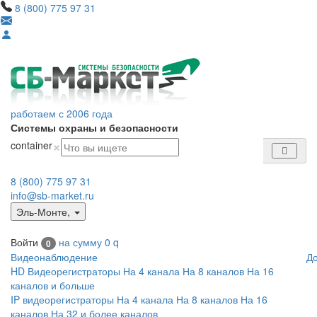
8 (800) 775 97 31
работаем с 2006 года
Системы охраны и безопасности
×
container
8 (800) 775 97 31
info@sb-market.ru
Эль-Монте
,
Войти
на сумму
0
q
0
Видеонаблюдение
Д
HD Видеорегистраторы
На 4 канала
На 8 каналов
На 16
каналов и больше
IP видеорегистраторы
На 4 канала
На 8 каналов
На 16
каналов
На 32 и более каналов