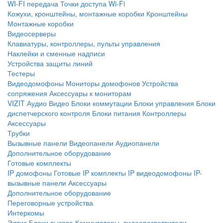
WI-FI передача
Точки доступа Wi-Fi
Кожухи, кронштейны, монтажные коробки
Кронштейны
Монтажные коробки
Видеосерверы
Клавиатуры, контроллеры, пульты управления
Наклейки и сменные надписи
Устройства защиты линий
Тестеры
Видеодомофоны
Мониторы домофонов
Устройства
сопряжения
Аксессуары к мониторам
VIZIT
Аудио
Видео
Блоки коммутации
Блоки управления
Блоки
диспетчерского контроля
Блоки питания
Контроллеры
Аксессуары
Трубки
Вызывные панели
Видеопанели
Аудиопанели
Дополнительное оборудование
Готовые комплекты
IP домофоны
Готовые IP комплекты
IP видеодомофоны
IP-
вызывные панели
Аксессуары
Дополнительное оборудование
Переговорные устройства
Интеркомы
Элтис
Блоки вызова
Коммутаторы, видеоразветвители