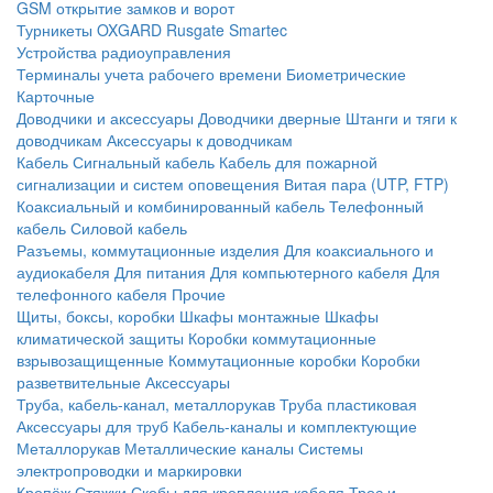
GSM открытие замков и ворот
Турникеты
OXGARD
Rusgate
Smartec
Устройства радиоуправления
Терминалы учета рабочего времени
Биометрические
Карточные
Доводчики и аксессуары
Доводчики дверные
Штанги и тяги к
доводчикам
Аксессуары к доводчикам
Кабель
Сигнальный кабель
Кабель для пожарной
сигнализации и систем оповещения
Витая пара (UTP, FTP)
Коаксиальный и комбинированный кабель
Телефонный
кабель
Силовой кабель
Разъемы, коммутационные изделия
Для коаксиального и
аудиокабеля
Для питания
Для компьютерного кабеля
Для
телефонного кабеля
Прочие
Щиты, боксы, коробки
Шкафы монтажные
Шкафы
климатической защиты
Коробки коммутационные
взрывозащищенные
Коммутационные коробки
Коробки
разветвительные
Аксессуары
Труба, кабель-канал, металлорукав
Труба пластиковая
Аксессуары для труб
Кабель-каналы и комплектующие
Металлорукав
Металлические каналы
Системы
электропроводки и маркировки
Крепёж
Стяжки
Скобы для крепления кабеля
Трос и