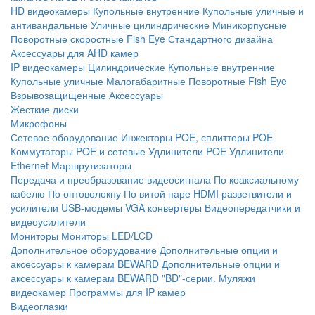
HD видеокамеры
Купольные внутренние
Купольные уличные и
антивандальные
Уличные цилиндрические
Миникорпусные
Поворотные скоростные
Fish Eye
Стандартного дизайна
Аксессуары для AHD камер
IP видеокамеры
Цилиндрические
Купольные внутренние
Купольные уличные
Малогабаритные
Поворотные
Fish Eye
Взрывозащищенные
Аксессуары
Жесткие диски
Микрофоны
Сетевое оборудование
Инжекторы POE, сплиттеры POE
Коммутаторы POE и сетевые
Удлинители POE
Удлинители
Ethernet
Маршрутизаторы
Передача и преобразование видеосигнала
По коаксиальному
кабелю
По оптоволокну
По витой паре
HDMI разветвители и
усилители
USB-модемы
VGA конвертеры
Видеопередатчики и
видеоусилители
Мониторы
Мониторы LED/LCD
Дополнительное оборудование
Дополнительные опции и
аксессуары к камерам BEWARD
Дополнительные опции и
аксессуары к камерам BEWARD "BD"-серии.
Муляжи
видеокамер
Программы для IP камер
Видеоглазки