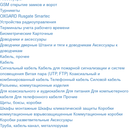
GSM открытие замков и ворот
Турникеты
OXGARD
Rusgate
Smartec
Устройства радиоуправления
Терминалы учета рабочего времени
Биометрические
Карточные
Доводчики и аксессуары
Доводчики дверные
Штанги и тяги к доводчикам
Аксессуары к
доводчикам
Кабель, прочее
Кабель
Сигнальный кабель
Кабель для пожарной сигнализации и систем
оповещения
Витая пара (UTP, FTP)
Коаксиальный и
комбинированный кабель
Телефонный кабель
Силовой кабель
Разъемы, коммутационные изделия
Для коаксиального и аудиокабеля
Для питания
Для компьютерного
кабеля
Для телефонного кабеля
Прочие
Щиты, боксы, коробки
Шкафы монтажные
Шкафы климатической защиты
Коробки
коммутационные взрывозащищенные
Коммутационные коробки
Коробки разветвительные
Аксессуары
Труба, кабель-канал, металлорукав