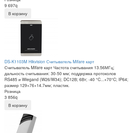
9 697
q
В корзину
DS-K1103M Hikvision Считыватель Mifare карт
Считыватель Mifare карт Частота считывания 13.56МГц;
дальность считывания: 30-50 мм; поддержка протоколов
RS485 и Wiegand (W26/W34); DC12В; 6Вт; -40 °C...+70°C; IP64;
размер 129×76×14.7мм; пластик.
Розница
3 856
q
В корзину