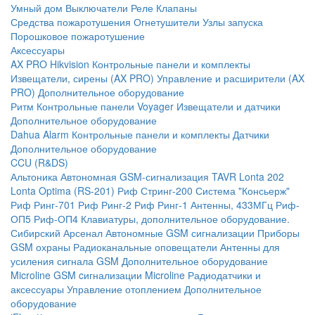
Умный дом
Выключатели
Реле
Клапаны
Средства пожаротушения
Огнетушители
Узлы запуска
Порошковое пожаротушение
Аксессуары
AX PRO Hikvision
Контрольные панели и комплекты
Извещатели, сирены (AX PRO)
Управление и расширители (AX
PRO)
Дополнительное оборудование
Ритм
Контрольные панели
Voyager
Извещатели и датчики
Дополнительное оборудование
Dahua Alarm
Контрольные панели и комплекты
Датчики
Дополнительное оборудование
CCU (R&DS)
Альтоника
Автономная GSM-сигнализация TAVR
Lonta 202
Lonta Optima (RS-201)
Риф Стринг-200
Система "Консьерж"
Риф Ринг-701
Риф Ринг-2
Риф Ринг-1
Антенны, 433МГц
Риф-
ОП5
Риф-ОП4
Клавиатуры, дополнительное оборудование.
Сибирский Арсенал
Автономные GSM сигнализации
Приборы
GSM охраны
Радиоканальные оповещатели
Антенны для
усиления сигнала GSM
Дополнительное оборудование
Microline
GSM cигнализации Microline
Радиодатчики и
аксессуары
Управление отоплением
Дополнительное
оборудование