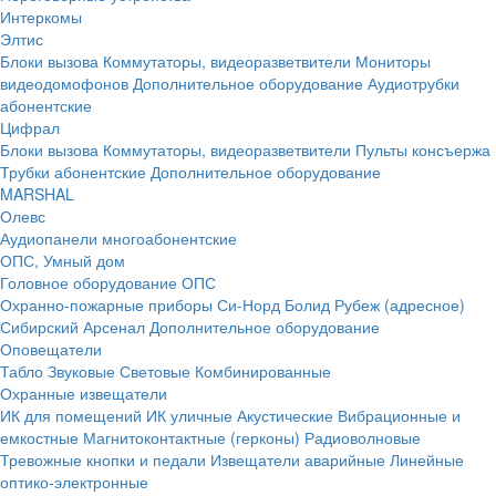
Интеркомы
Элтис
Блоки вызова
Коммутаторы, видеоразветвители
Мониторы
видеодомофонов
Дополнительное оборудование
Аудиотрубки
абонентские
Цифрал
Блоки вызова
Коммутаторы, видеоразветвители
Пульты консъержа
Трубки абонентские
Дополнительное оборудование
MARSHAL
Олевс
Аудиопанели многоабонентские
ОПС, Умный дом
Головное оборудование ОПС
Охранно-пожарные приборы
Си-Норд
Болид
Рубеж (адресное)
Сибирский Арсенал
Дополнительное оборудование
Оповещатели
Табло
Звуковые
Световые
Комбинированные
Охранные извещатели
ИК для помещений
ИК уличные
Акустические
Вибрационные и
емкостные
Магнитоконтактные (герконы)
Радиоволновые
Тревожные кнопки и педали
Извещатели аварийные
Линейные
оптико-электронные