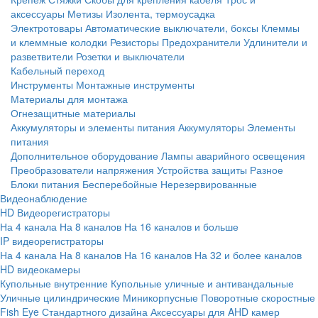
аксессуары
Метизы
Изолента, термоусадка
Электротовары
Автоматические выключатели, боксы
Клеммы
и клеммные колодки
Резисторы
Предохранители
Удлинители и
разветвители
Розетки и выключатели
Кабельный переход
Инструменты
Монтажные инструменты
Материалы для монтажа
Огнезащитные материалы
Аккумуляторы и элементы питания
Аккумуляторы
Элементы
питания
Дополнительное оборудование
Лампы аварийного освещения
Преобразователи напряжения
Устройства защиты
Разное
Блоки питания
Бесперебойные
Нерезервированные
Видеонаблюдение
HD Видеорегистраторы
На 4 канала
На 8 каналов
На 16 каналов и больше
IP видеорегистраторы
На 4 канала
На 8 каналов
На 16 каналов
На 32 и более каналов
HD видеокамеры
Купольные внутренние
Купольные уличные и антивандальные
Уличные цилиндрические
Миникорпусные
Поворотные скоростные
Fish Eye
Стандартного дизайна
Аксессуары для AHD камер