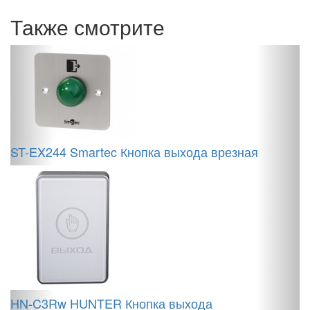
Также смотрите
ST-EX244 Smartec Кнопка выхода врезная
M
с
HN-C3Rw HUNTER Кнопка выхода