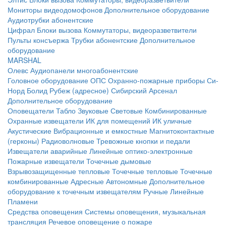
Мониторы видеодомофонов
Дополнительное оборудование
Аудиотрубки абонентские
Цифрал
Блоки вызова
Коммутаторы, видеоразветвители
Пульты консъержа
Трубки абонентские
Дополнительное
оборудование
MARSHAL
Олевс
Аудиопанели многоабонентские
Головное оборудование ОПС
Охранно-пожарные приборы
Си-
Норд
Болид
Рубеж (адресное)
Сибирский Арсенал
Дополнительное оборудование
Оповещатели
Табло
Звуковые
Световые
Комбинированные
Охранные извещатели
ИК для помещений
ИК уличные
Акустические
Вибрационные и емкостные
Магнитоконтактные
(герконы)
Радиоволновые
Тревожные кнопки и педали
Извещатели аварийные
Линейные оптико-электронные
Пожарные извещатели
Точечные дымовые
Взрывозащищенные тепловые
Точечные тепловые
Точечные
комбинированные
Адресные
Автономные
Дополнительное
оборудование к точечным извещателям
Ручные
Линейные
Пламени
Средства оповещения
Системы оповещения, музыкальная
трансляция
Речевое оповещение о пожаре