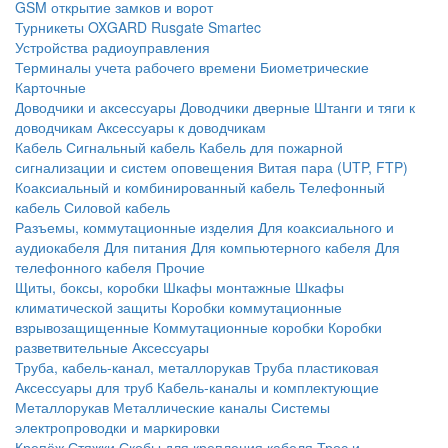
GSM открытие замков и ворот
Турникеты
OXGARD
Rusgate
Smartec
Устройства радиоуправления
Терминалы учета рабочего времени
Биометрические
Карточные
Доводчики и аксессуары
Доводчики дверные
Штанги и тяги к
доводчикам
Аксессуары к доводчикам
Кабель
Сигнальный кабель
Кабель для пожарной
сигнализации и систем оповещения
Витая пара (UTP, FTP)
Коаксиальный и комбинированный кабель
Телефонный
кабель
Силовой кабель
Разъемы, коммутационные изделия
Для коаксиального и
аудиокабеля
Для питания
Для компьютерного кабеля
Для
телефонного кабеля
Прочие
Щиты, боксы, коробки
Шкафы монтажные
Шкафы
климатической защиты
Коробки коммутационные
взрывозащищенные
Коммутационные коробки
Коробки
разветвительные
Аксессуары
Труба, кабель-канал, металлорукав
Труба пластиковая
Аксессуары для труб
Кабель-каналы и комплектующие
Металлорукав
Металлические каналы
Системы
электропроводки и маркировки
Крепёж
Стяжки
Скобы для крепления кабеля
Трос и