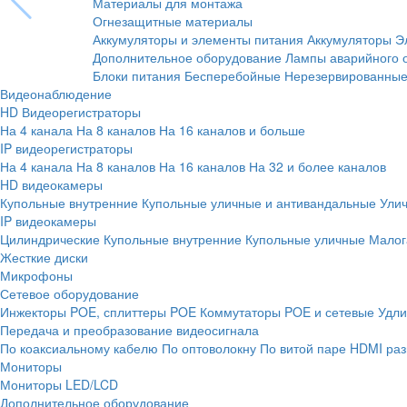
Материалы для монтажа
Огнезащитные материалы
Аккумуляторы и элементы питания
Аккумуляторы
Э
Дополнительное оборудование
Лампы аварийного 
Блоки питания
Бесперебойные
Нерезервированны
Видеонаблюдение
HD Видеорегистраторы
На 4 канала
На 8 каналов
На 16 каналов и больше
IP видеорегистраторы
На 4 канала
На 8 каналов
На 16 каналов
На 32 и более каналов
HD видеокамеры
Купольные внутренние
Купольные уличные и антивандальные
Ули
IP видеокамеры
Цилиндрические
Купольные внутренние
Купольные уличные
Малог
Жесткие диски
Микрофоны
Сетевое оборудование
Инжекторы POE, сплиттеры POE
Коммутаторы POE и сетевые
Удли
Передача и преобразование видеосигнала
По коаксиальному кабелю
По оптоволокну
По витой паре
HDMI раз
Мониторы
Мониторы LED/LCD
Дополнительное оборудование