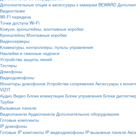
Дополнительные опции и аксессуары к камерам BEWARD
Дополнит
Видеоглазки
WI-FI передача
Точки доступа Wi-Fi
Кожухи, кронштейны, монтажные коробки
Кронштейны
Монтажные коробки
Видеосерверы
Клавиатуры, контроллеры, пульты управления
Наклейки и сменные надписи
Устройства защиты линий
Тестеры
Домофоны
Видеодомофоны
Мониторы домофонов
Устройства сопряжения
Аксессуары к мони
VIZIT
Аудио
Видео
Блоки коммутации
Блоки управления
Блоки диспетче
Трубки
Вызывные панели
Видеопанели
Аудиопанели
Дополнительное оборудование
Готовые комплекты
IP домофоны
Готовые IP комплекты
IP видеодомофоны
IP-вызывные панели
Акс