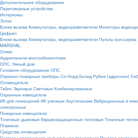
Дополнительное оборудование
Переговорные устройства
Интеркомы
Элтис
Блоки вызова
Коммутаторы, видеоразветвители
Мониторы видеод
Цифрал
Блоки вызова
Коммутаторы, видеоразветвители
Пульты консъержа
MARSHAL
Олевс
Аудиопанели многоабонентские
ОПС, Умный дом
Головное оборудование ОПС
Охранно-пожарные приборы
Си-Норд
Болид
Рубеж (адресное)
Сиб
Оповещатели
Табло
Звуковые
Световые
Комбинированные
Охранные извещатели
ИК для помещений
ИК уличные
Акустические
Вибрационные и емк
электронные
Пожарные извещатели
Точечные дымовые
Взрывозащищенные тепловые
Точечные тепло
Пламени
Средства оповещения
Системы оповещения, музыкальная трансляция
Речевое оповещен