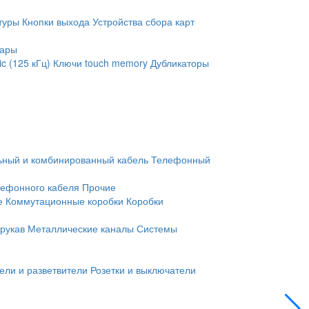
туры
Кнопки выхода
Устройства сбора карт
уары
c (125 кГц)
Ключи touch memory
Дубликаторы
ьный и комбинированный кабель
Телефонный
лефонного кабеля
Прочие
е
Коммутационные коробки
Коробки
рукав
Металлические каналы
Системы
ели и разветвители
Розетки и выключатели