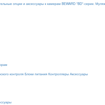
ельные опции и аксессуары к камерам BEWARD "BD"-серии.
Муляж
торам
рского контроля
Блоки питания
Контроллеры
Аксессуары
ессуары