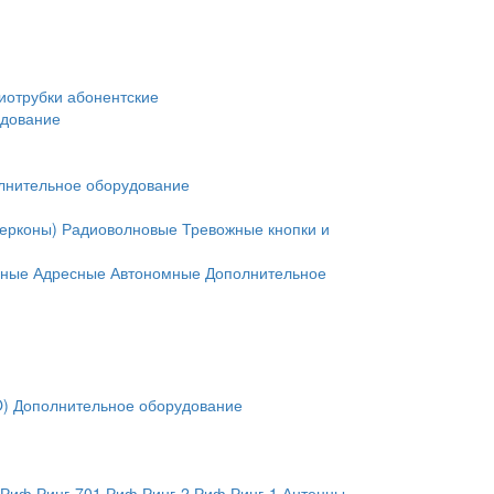
иотрубки абонентские
удование
лнительное оборудование
герконы)
Радиоволновые
Тревожные кнопки и
нные
Адресные
Автономные
Дополнительное
O)
Дополнительное оборудование
Риф Ринг-701
Риф Ринг-2
Риф Ринг-1
Антенны,