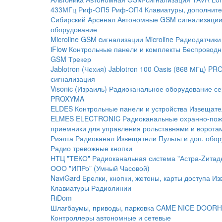
433МГц
Риф-ОП5
Риф-ОП4
Клавиатуры, дополните
Сибирский Арсенал
Автономные GSM сигнализаци
оборудование
Microline
GSM cигнализации Microline
Радиодатчики
iFlow
Контрольные панели и комплекты
Беспроводн
GSM Трекер
Jablotron (Чехия)
Jablotron 100
Oasis (868 МГц)
PRO
сигнализация
Visonic (Израиль)
Радиоканальное оборудование с
PROXYMA
ELDES
Контрольные панели и устройства
Извещате
ELMES ELECTRONIC
Радиоканальные охранно-по
приемники для управления рольставнями и ворота
Риэлта Радиоканал
Извещатели
Пульты и доп. обо
Радио тревожные кнопки
НТЦ "ТЕКО"
Радиоканальная система "Астра-Zитад
ООО "ИПРо" (Умный Часовой)
NaviGard
Брелки, кнопки, жетоны, карты доступа
Из
Клавиатуры
Радиолинии
RiDom
Шлагбаумы, приводы, парковка
CAME
NICE
DOORH
Контроллеры автономные и сетевые