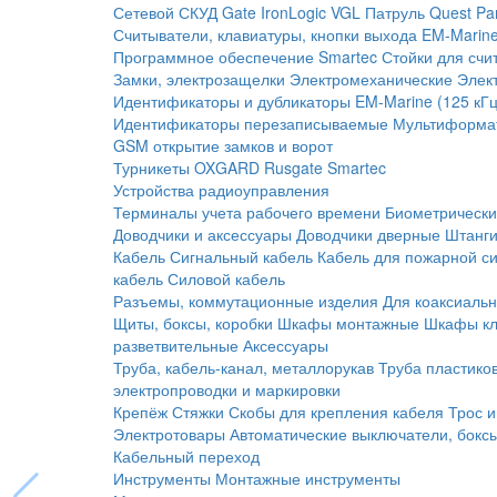
Сетевой СКУД
Gate
IronLogic
VGL Патруль
Quest
Pa
Считыватели, клавиатуры, кнопки выхода
EM-Marine
Программное обеспечение Smartec
Стойки для счи
Замки, электрозащелки
Электромеханические
Элек
Идентификаторы и дубликаторы
EM-Marine (125 кГц
Идентификаторы перезаписываемые
Мультиформа
GSM открытие замков и ворот
Турникеты
OXGARD
Rusgate
Smartec
Устройства радиоуправления
Терминалы учета рабочего времени
Биометрическ
Доводчики и аксессуары
Доводчики дверные
Штанги
Кабель
Сигнальный кабель
Кабель для пожарной с
кабель
Силовой кабель
Разъемы, коммутационные изделия
Для коаксиальн
Щиты, боксы, коробки
Шкафы монтажные
Шкафы кл
разветвительные
Аксессуары
Труба, кабель-канал, металлорукав
Труба пластико
электропроводки и маркировки
Крепёж
Стяжки
Скобы для крепления кабеля
Трос и
Электротовары
Автоматические выключатели, бокс
Кабельный переход
Инструменты
Монтажные инструменты