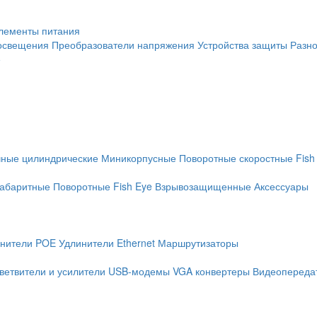
лементы питания
освещения
Преобразователи напряжения
Устройства защиты
Разн
е
чные цилиндрические
Миникорпусные
Поворотные скоростные
Fish
абаритные
Поворотные
Fish Eye
Взрывозащищенные
Аксессуары
нители POE
Удлинители Ethernet
Маршрутизаторы
ветвители и усилители
USB-модемы
VGA конвертеры
Видеопередат