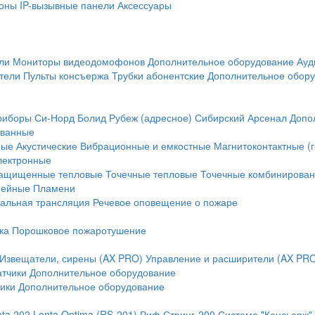
оны
IP-вызывные панели
Аксессуары
ли
Мониторы видеодомофонов
Дополнительное оборудование
Ауд
тели
Пульты консъержа
Трубки абонентские
Дополнительное обор
риборы
Си-Норд
Болид
Рубеж (адресное)
Сибирский Арсенал
Допо
ванные
ные
Акустические
Вибрационные и емкостные
Магнитоконтактные (
лектронные
ащищенные тепловые
Точечные тепловые
Точечные комбинирова
нейные
Пламени
альная трансляция
Речевое оповещение о пожаре
ка
Порошковое пожаротушение
Извещатели, сирены (AX PRO)
Управление и расширители (AX PR
атчики
Дополнительное оборудование
ики
Дополнительное оборудование
nta 202
Lonta Optima (RS-201)
Риф Стринг-200
Система "Консьерж"