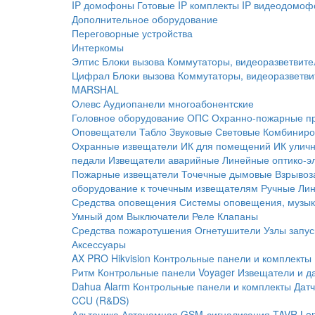
IP домофоны
Готовые IP комплекты
IP видеодомоф
Дополнительное оборудование
Переговорные устройства
Интеркомы
Элтис
Блоки вызова
Коммутаторы, видеоразветвите
Цифрал
Блоки вызова
Коммутаторы, видеоразветви
MARSHAL
Олевс
Аудиопанели многоабонентские
Головное оборудование ОПС
Охранно-пожарные п
Оповещатели
Табло
Звуковые
Световые
Комбиниро
Охранные извещатели
ИК для помещений
ИК улич
педали
Извещатели аварийные
Линейные оптико-э
Пожарные извещатели
Точечные дымовые
Взрывоз
оборудование к точечным извещателям
Ручные
Ли
Средства оповещения
Системы оповещения, музык
Умный дом
Выключатели
Реле
Клапаны
Средства пожаротушения
Огнетушители
Узлы запус
Аксессуары
AX PRO Hikvision
Контрольные панели и комплекты
Ритм
Контрольные панели
Voyager
Извещатели и д
Dahua Alarm
Контрольные панели и комплекты
Датч
CCU (R&DS)
Альтоника
Автономная GSM-сигнализация TAVR
Lo