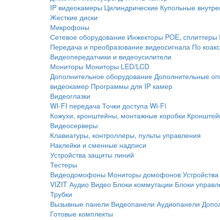
IP видеокамеры
Цилиндрические
Купольные внутре
Жесткие диски
Микрофоны
Сетевое оборудование
Инжекторы POE, сплиттеры
Передача и преобразование видеосигнала
По коак
Видеопередатчики и видеоусилители
Мониторы
Мониторы LED/LCD
Дополнительное оборудование
Дополнительные оп
видеокамер
Программы для IP камер
Видеоглазки
WI-FI передача
Точки доступа Wi-Fi
Кожухи, кронштейны, монтажные коробки
Кронштей
Видеосерверы
Клавиатуры, контроллеры, пульты управления
Наклейки и сменные надписи
Устройства защиты линий
Тестеры
Видеодомофоны
Мониторы домофонов
Устройства
VIZIT
Аудио
Видео
Блоки коммутации
Блоки управл
Трубки
Вызывные панели
Видеопанели
Аудиопанели
Допо
Готовые комплекты