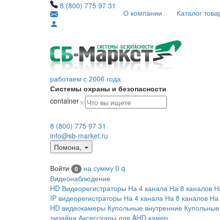
8 (800) 775 97 31
О компании
Каталог това
работаем с 2006 года
Системы охраны и безопасности
×
container
8 (800) 775 97 31
info@sb-market.ru
Помона
,
Войти
на сумму
0
q
0
Видеонаблюдение
HD Видеорегистраторы
На 4 канала
На 8 каналов
Н
IP видеорегистраторы
На 4 канала
На 8 каналов
На
HD видеокамеры
Купольные внутренние
Купольные
дизайна
Аксессуары для AHD камер