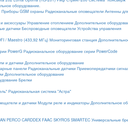
льное оборудование.
и
Приборы GSM охраны
Радиоканальные оповещатели
Антенны дл
 и аксессуары
Управление отоплением
Дополнительное оборудова
ые датчики
Беспроводные оповещатели
Устройства управления
FI / Maestro (433,92 МГц)
Мониторинговая станция
Дополнительно
ерии PowerG
Радиоканальное оборудование серии PowerCode
ли и датчики
Дополнительное оборудование
жарные панели
Радиоканальные датчики
Приемопередатчики сигна
ми
Дополнительное оборудование
рудование
Брелки
ель"
Радиоканальная система "Астра"
вещатели и датчики
Модули реле и индикаторы
Дополнительное об
AN
PERCO
CARDDEX
FAAC
SKYROS
SMARTEC
Универсальные бр