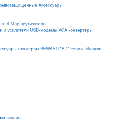
рывозащищенные
Аксессуары
ernet
Маршрутизаторы
и и усилители
USB-модемы
VGA конвертеры
ессуары к камерам BEWARD "BD"-серии.
Муляжи
ксессуары