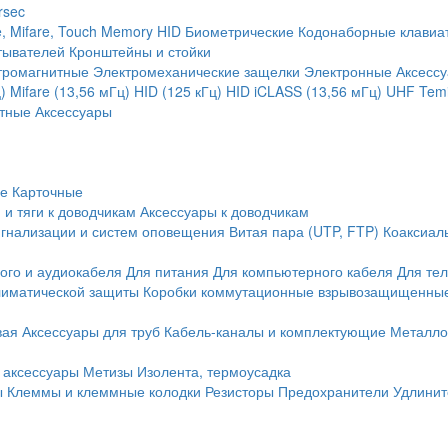
rsec
, Mifare, Touch Memory
HID
Биометрические
Кодонаборные клавиа
тывателей
Кронштейны и стойки
тромагнитные
Электромеханические защелки
Электронные
Аксесс
)
Mifare (13,56 мГц)
HID (125 кГц)
HID iCLASS (13,56 мГц)
UHF
Temi
тные
Аксессуары
ие
Карточные
 и тяги к доводчикам
Аксессуары к доводчикам
игнализации и систем оповещения
Витая пара (UTP, FTP)
Коаксиал
ого и аудиокабеля
Для питания
Для компьютерного кабеля
Для те
иматической защиты
Коробки коммутационные взрывозащищенны
вая
Аксессуары для труб
Кабель-каналы и комплектующие
Металло
 аксессуары
Метизы
Изолента, термоусадка
ы
Клеммы и клеммные колодки
Резисторы
Предохранители
Удлинит