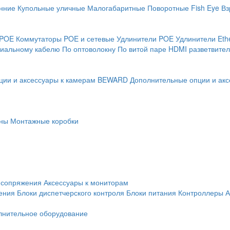
нние
Купольные уличные
Малогабаритные
Поворотные
Fish Eye
Вз
 POE
Коммутаторы POE и сетевые
Удлинители POE
Удлинители Eth
сиальному кабелю
По оптоволокну
По витой паре
HDMI разветвител
ции и аксессуары к камерам BEWARD
Дополнительные опции и акс
ны
Монтажные коробки
 сопряжения
Аксессуары к мониторам
ения
Блоки диспетчерского контроля
Блоки питания
Контроллеры
А
лнительное оборудование