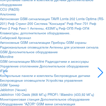
оборудование
CCU (R&DS)
Альтоника
Автономная GSM-сигнализация TAVR
Lonta 202
Lonta Optima (RS-
201)
Риф Стринг-200
Система "Консьерж"
Риф Ринг-701
Риф
Ринг-2
Риф Ринг-1
Антенны, 433МГц
Риф-ОП5
Риф-ОП4
Клавиатуры, дополнительное оборудование.
Сибирский Арсенал
Автономные GSM сигнализации
Приборы GSM охраны
Радиоканальные оповещатели
Антенны для усиления сигнала
GSM
Дополнительное оборудование
Microline
GSM cигнализации Microline
Радиодатчики и аксессуары
Управление отоплением
Дополнительное оборудование
iFlow
Контрольные панели и комплекты
Беспроводные датчики
Беспроводные оповещатели
Устройства управления
GSM Трекер
Jablotron (Чехия)
Jablotron 100
Oasis (868 МГц)
PROFI / Maestro (433,92 МГц)
Мониторинговая станция
Дополнительное оборудование
Оборудование "AZOR" GSM мини сигнализация