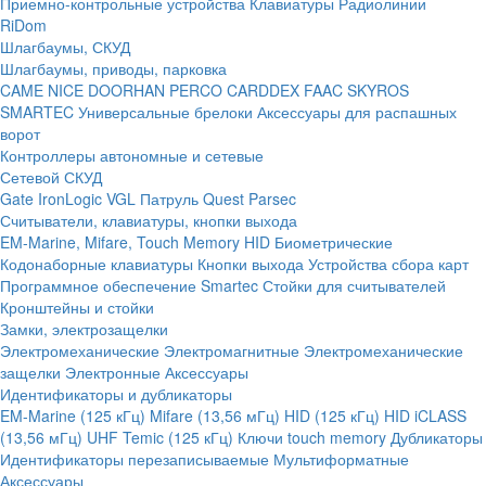
Приемно-контрольные устройства
Клавиатуры
Радиолинии
RiDom
Шлагбаумы, СКУД
Шлагбаумы, приводы, парковка
CAME
NICE
DOORHAN
PERCO
CARDDEX
FAAC
SKYROS
SMARTEC
Универсальные брелоки
Аксессуары для распашных
ворот
Контроллеры автономные и сетевые
Сетевой СКУД
Gate
IronLogic
VGL Патруль
Quest
Parsec
Считыватели, клавиатуры, кнопки выхода
EM-Marine, Mifare, Touch Memory
HID
Биометрические
Кодонаборные клавиатуры
Кнопки выхода
Устройства сбора карт
Программное обеспечение Smartec
Стойки для считывателей
Кронштейны и стойки
Замки, электрозащелки
Электромеханические
Электромагнитные
Электромеханические
защелки
Электронные
Аксессуары
Идентификаторы и дубликаторы
EM-Marine (125 кГц)
Mifare (13,56 мГц)
HID (125 кГц)
HID iCLASS
(13,56 мГц)
UHF
Temic (125 кГц)
Ключи touch memory
Дубликаторы
Идентификаторы перезаписываемые
Мультиформатные
Аксессуары