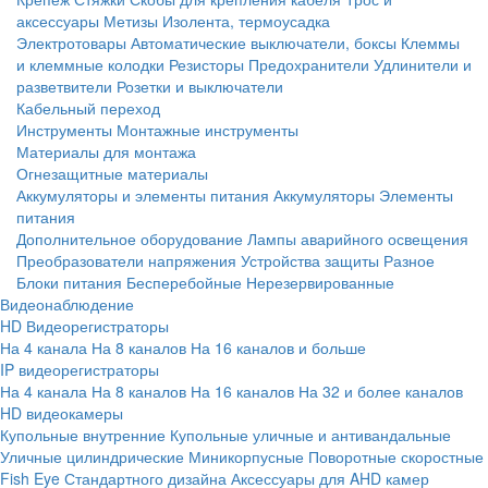
аксессуары
Метизы
Изолента, термоусадка
Электротовары
Автоматические выключатели, боксы
Клеммы
и клеммные колодки
Резисторы
Предохранители
Удлинители и
разветвители
Розетки и выключатели
Кабельный переход
Инструменты
Монтажные инструменты
Материалы для монтажа
Огнезащитные материалы
Аккумуляторы и элементы питания
Аккумуляторы
Элементы
питания
Дополнительное оборудование
Лампы аварийного освещения
Преобразователи напряжения
Устройства защиты
Разное
Блоки питания
Бесперебойные
Нерезервированные
Видеонаблюдение
HD Видеорегистраторы
На 4 канала
На 8 каналов
На 16 каналов и больше
IP видеорегистраторы
На 4 канала
На 8 каналов
На 16 каналов
На 32 и более каналов
HD видеокамеры
Купольные внутренние
Купольные уличные и антивандальные
Уличные цилиндрические
Миникорпусные
Поворотные скоростные
Fish Eye
Стандартного дизайна
Аксессуары для AHD камер