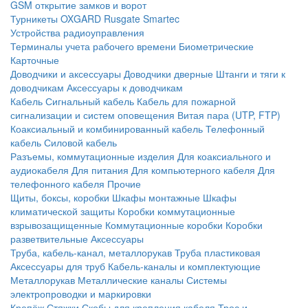
GSM открытие замков и ворот
Турникеты
OXGARD
Rusgate
Smartec
Устройства радиоуправления
Терминалы учета рабочего времени
Биометрические
Карточные
Доводчики и аксессуары
Доводчики дверные
Штанги и тяги к
доводчикам
Аксессуары к доводчикам
Кабель
Сигнальный кабель
Кабель для пожарной
сигнализации и систем оповещения
Витая пара (UTP, FTP)
Коаксиальный и комбинированный кабель
Телефонный
кабель
Силовой кабель
Разъемы, коммутационные изделия
Для коаксиального и
аудиокабеля
Для питания
Для компьютерного кабеля
Для
телефонного кабеля
Прочие
Щиты, боксы, коробки
Шкафы монтажные
Шкафы
климатической защиты
Коробки коммутационные
взрывозащищенные
Коммутационные коробки
Коробки
разветвительные
Аксессуары
Труба, кабель-канал, металлорукав
Труба пластиковая
Аксессуары для труб
Кабель-каналы и комплектующие
Металлорукав
Металлические каналы
Системы
электропроводки и маркировки
Крепёж
Стяжки
Скобы для крепления кабеля
Трос и