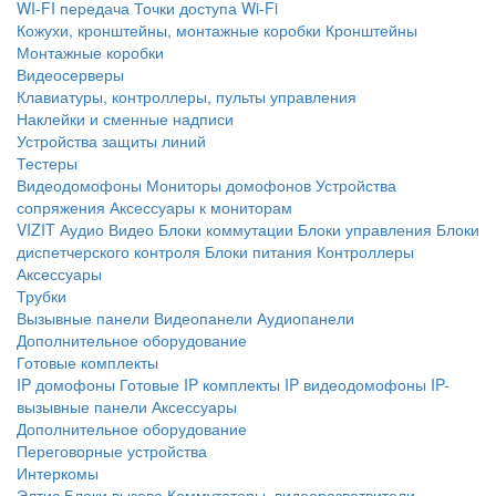
WI-FI передача
Точки доступа Wi-Fi
Кожухи, кронштейны, монтажные коробки
Кронштейны
Монтажные коробки
Видеосерверы
Клавиатуры, контроллеры, пульты управления
Наклейки и сменные надписи
Устройства защиты линий
Тестеры
Видеодомофоны
Мониторы домофонов
Устройства
сопряжения
Аксессуары к мониторам
VIZIT
Аудио
Видео
Блоки коммутации
Блоки управления
Блоки
диспетчерского контроля
Блоки питания
Контроллеры
Аксессуары
Трубки
Вызывные панели
Видеопанели
Аудиопанели
Дополнительное оборудование
Готовые комплекты
IP домофоны
Готовые IP комплекты
IP видеодомофоны
IP-
вызывные панели
Аксессуары
Дополнительное оборудование
Переговорные устройства
Интеркомы
Элтис
Блоки вызова
Коммутаторы, видеоразветвители