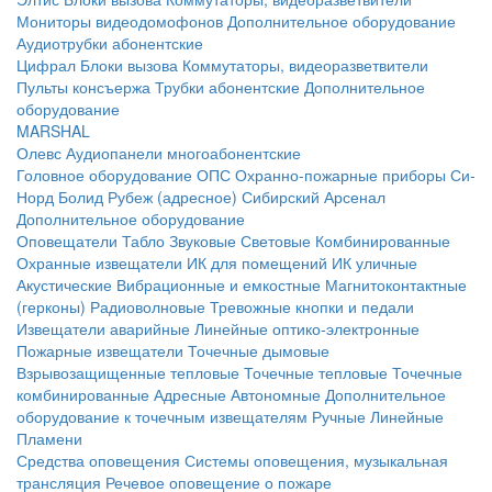
Мониторы видеодомофонов
Дополнительное оборудование
Аудиотрубки абонентские
Цифрал
Блоки вызова
Коммутаторы, видеоразветвители
Пульты консъержа
Трубки абонентские
Дополнительное
оборудование
MARSHAL
Олевс
Аудиопанели многоабонентские
Головное оборудование ОПС
Охранно-пожарные приборы
Си-
Норд
Болид
Рубеж (адресное)
Сибирский Арсенал
Дополнительное оборудование
Оповещатели
Табло
Звуковые
Световые
Комбинированные
Охранные извещатели
ИК для помещений
ИК уличные
Акустические
Вибрационные и емкостные
Магнитоконтактные
(герконы)
Радиоволновые
Тревожные кнопки и педали
Извещатели аварийные
Линейные оптико-электронные
Пожарные извещатели
Точечные дымовые
Взрывозащищенные тепловые
Точечные тепловые
Точечные
комбинированные
Адресные
Автономные
Дополнительное
оборудование к точечным извещателям
Ручные
Линейные
Пламени
Средства оповещения
Системы оповещения, музыкальная
трансляция
Речевое оповещение о пожаре