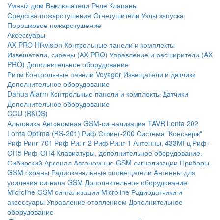
Умный дом
Выключатели
Реле
Клапаны
Средства пожаротушения
Огнетушители
Узлы запуска
Порошковое пожаротушение
Аксессуары
AX PRO Hikvision
Контрольные панели и комплекты
Извещатели, сирены (AX PRO)
Управление и расширители (AX
PRO)
Дополнительное оборудование
Ритм
Контрольные панели
Voyager
Извещатели и датчики
Дополнительное оборудование
Dahua Alarm
Контрольные панели и комплекты
Датчики
Дополнительное оборудование
CCU (R&DS)
Альтоника
Автономная GSM-сигнализация TAVR
Lonta 202
Lonta Optima (RS-201)
Риф Стринг-200
Система "Консьерж"
Риф Ринг-701
Риф Ринг-2
Риф Ринг-1
Антенны, 433МГц
Риф-
ОП5
Риф-ОП4
Клавиатуры, дополнительное оборудование.
Сибирский Арсенал
Автономные GSM сигнализации
Приборы
GSM охраны
Радиоканальные оповещатели
Антенны для
усиления сигнала GSM
Дополнительное оборудование
Microline
GSM cигнализации Microline
Радиодатчики и
аксессуары
Управление отоплением
Дополнительное
оборудование