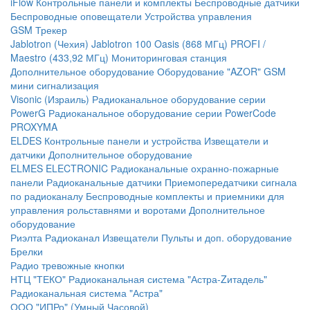
iFlow
Контрольные панели и комплекты
Беспроводные датчики
Беспроводные оповещатели
Устройства управления
GSM Трекер
Jablotron (Чехия)
Jablotron 100
Oasis (868 МГц)
PROFI /
Maestro (433,92 МГц)
Мониторинговая станция
Дополнительное оборудование
Оборудование "AZOR" GSM
мини сигнализация
Visonic (Израиль)
Радиоканальное оборудование серии
PowerG
Радиоканальное оборудование серии PowerCode
PROXYMA
ELDES
Контрольные панели и устройства
Извещатели и
датчики
Дополнительное оборудование
ELMES ELECTRONIC
Радиоканальные охранно-пожарные
панели
Радиоканальные датчики
Приемопередатчики сигнала
по радиоканалу
Беспроводные комплекты и приемники для
управления рольставнями и воротами
Дополнительное
оборудование
Риэлта Радиоканал
Извещатели
Пульты и доп. оборудование
Брелки
Радио тревожные кнопки
НТЦ "ТЕКО"
Радиоканальная система "Астра-Zитадель"
Радиоканальная система "Астра"
ООО "ИПРо" (Умный Часовой)