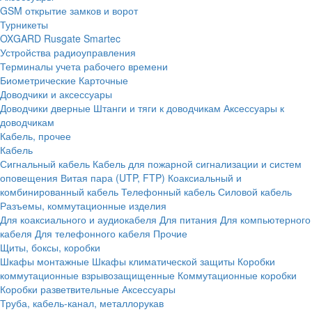
GSM открытие замков и ворот
Турникеты
OXGARD
Rusgate
Smartec
Устройства радиоуправления
Терминалы учета рабочего времени
Биометрические
Карточные
Доводчики и аксессуары
Доводчики дверные
Штанги и тяги к доводчикам
Аксессуары к
доводчикам
Кабель, прочее
Кабель
Сигнальный кабель
Кабель для пожарной сигнализации и систем
оповещения
Витая пара (UTP, FTP)
Коаксиальный и
комбинированный кабель
Телефонный кабель
Силовой кабель
Разъемы, коммутационные изделия
Для коаксиального и аудиокабеля
Для питания
Для компьютерного
кабеля
Для телефонного кабеля
Прочие
Щиты, боксы, коробки
Шкафы монтажные
Шкафы климатической защиты
Коробки
коммутационные взрывозащищенные
Коммутационные коробки
Коробки разветвительные
Аксессуары
Труба, кабель-канал, металлорукав