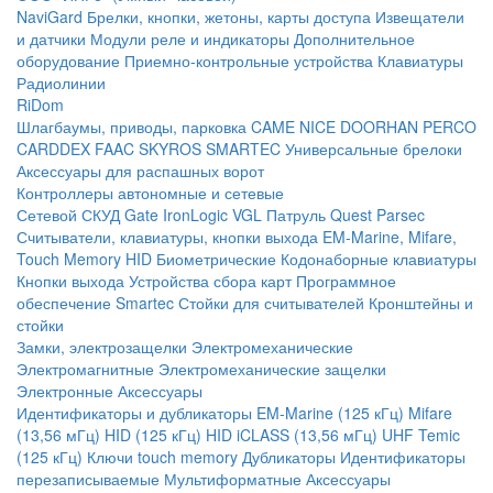
NaviGard
Брелки, кнопки, жетоны, карты доступа
Извещатели
и датчики
Модули реле и индикаторы
Дополнительное
оборудование
Приемно-контрольные устройства
Клавиатуры
Радиолинии
RiDom
Шлагбаумы, приводы, парковка
CAME
NICE
DOORHAN
PERCO
CARDDEX
FAAC
SKYROS
SMARTEC
Универсальные брелоки
Аксессуары для распашных ворот
Контроллеры автономные и сетевые
Сетевой СКУД
Gate
IronLogic
VGL Патруль
Quest
Parsec
Считыватели, клавиатуры, кнопки выхода
EM-Marine, Mifare,
Touch Memory
HID
Биометрические
Кодонаборные клавиатуры
Кнопки выхода
Устройства сбора карт
Программное
обеспечение Smartec
Стойки для считывателей
Кронштейны и
стойки
Замки, электрозащелки
Электромеханические
Электромагнитные
Электромеханические защелки
Электронные
Аксессуары
Идентификаторы и дубликаторы
EM-Marine (125 кГц)
Mifare
(13,56 мГц)
HID (125 кГц)
HID iCLASS (13,56 мГц)
UHF
Temic
(125 кГц)
Ключи touch memory
Дубликаторы
Идентификаторы
перезаписываемые
Мультиформатные
Аксессуары