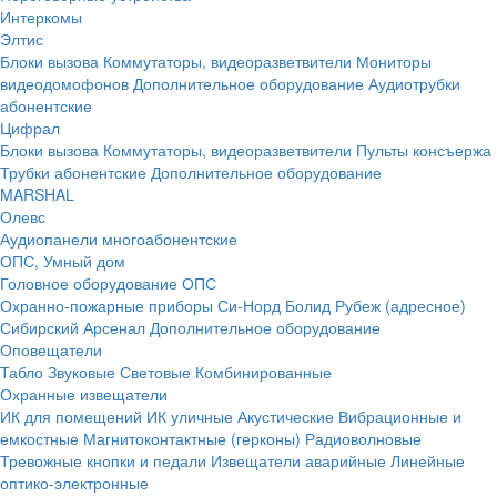
Интеркомы
Элтис
Блоки вызова
Коммутаторы, видеоразветвители
Мониторы
видеодомофонов
Дополнительное оборудование
Аудиотрубки
абонентские
Цифрал
Блоки вызова
Коммутаторы, видеоразветвители
Пульты консъержа
Трубки абонентские
Дополнительное оборудование
MARSHAL
Олевс
Аудиопанели многоабонентские
ОПС, Умный дом
Головное оборудование ОПС
Охранно-пожарные приборы
Си-Норд
Болид
Рубеж (адресное)
Сибирский Арсенал
Дополнительное оборудование
Оповещатели
Табло
Звуковые
Световые
Комбинированные
Охранные извещатели
ИК для помещений
ИК уличные
Акустические
Вибрационные и
емкостные
Магнитоконтактные (герконы)
Радиоволновые
Тревожные кнопки и педали
Извещатели аварийные
Линейные
оптико-электронные