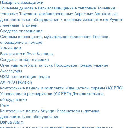
Пожарные извещатели
Точечные дымовые
Взрывозащищенные тепловые
Точечные
тепловые
Точечные комбинированные
Адресные
Автономные
Дополнительное оборудование к точечным извещателям
Ручные
Линейные
Пламени
Средства оповещения
Системы оповещения, музыкальная трансляция
Речевое
оповещение о пожаре
Умный дом
Выключатели
Реле
Клапаны
Средства пожаротушения
Огнетушители
Узлы запуска
Порошковое пожаротушение
Аксессуары
GSM-сигнализация, радио
AX PRO Hikvision
Контрольные панели и комплекты
Извещатели, сирены (AX PRO)
Управление и расширители (AX PRO)
Дополнительное
оборудование
Ритм
Контрольные панели
Voyager
Извещатели и датчики
Дополнительное оборудование
Dahua Alarm
Контрольные панели и комплекты
Датчики
Дополнительное