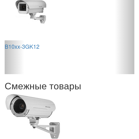
S
B10xx-3GK12
Смежные товары