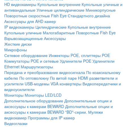
HD видеокамеры
Купольные внутренние
Купольные уличные и
антивандальные
Уличные цилиндрические
Миникорпусные
Поворотные скоростные
Fish Eye
Стандартного дизайна
Аксессуары для AHD камер
IP видеокамеры
Цилиндрические
Купольные внутренние
Купольные уличные
Малогабаритные
Поворотные
Fish Eye
Взрывозащищенные
Аксессуары
Жесткие диски
Микрофоны
Сетевое оборудование
Инжекторы POE, сплиттеры POE
Коммутаторы POE и сетевые
Удлинители POE
Удлинители
Ethernet
Маршрутизаторы
Передача и преобразование видеосигнала
По коаксиальному
кабелю
По оптоволокну
По витой паре
HDMI разветвители и
усилители
USB-модемы
VGA конвертеры
Видеопередатчики и
видеоусилители
Мониторы
Мониторы LED/LCD
Дополнительное оборудование
Дополнительные опции и
аксессуары к камерам BEWARD
Дополнительные опции и
аксессуары к камерам BEWARD "BD"-серии.
Муляжи
видеокамер
Программы для IP камер
Видеоглазки