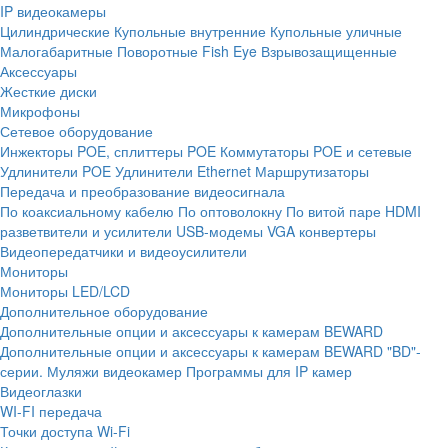
IP видеокамеры
Цилиндрические
Купольные внутренние
Купольные уличные
Малогабаритные
Поворотные
Fish Eye
Взрывозащищенные
Аксессуары
Жесткие диски
Микрофоны
Сетевое оборудование
Инжекторы POE, сплиттеры POE
Коммутаторы POE и сетевые
Удлинители POE
Удлинители Ethernet
Маршрутизаторы
Передача и преобразование видеосигнала
По коаксиальному кабелю
По оптоволокну
По витой паре
HDMI
разветвители и усилители
USB-модемы
VGA конвертеры
Видеопередатчики и видеоусилители
Мониторы
Мониторы LED/LCD
Дополнительное оборудование
Дополнительные опции и аксессуары к камерам BEWARD
Дополнительные опции и аксессуары к камерам BEWARD "BD"-
серии.
Муляжи видеокамер
Программы для IP камер
Видеоглазки
WI-FI передача
Точки доступа Wi-Fi