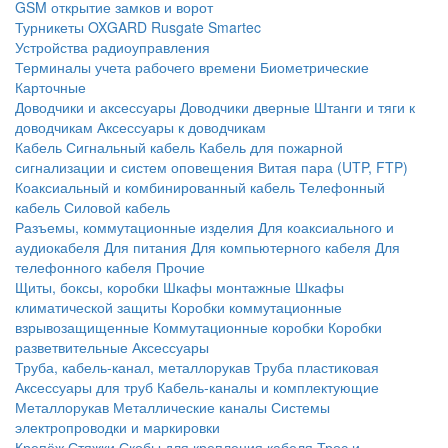
GSM открытие замков и ворот
Турникеты
OXGARD
Rusgate
Smartec
Устройства радиоуправления
Терминалы учета рабочего времени
Биометрические
Карточные
Доводчики и аксессуары
Доводчики дверные
Штанги и тяги к
доводчикам
Аксессуары к доводчикам
Кабель
Сигнальный кабель
Кабель для пожарной
сигнализации и систем оповещения
Витая пара (UTP, FTP)
Коаксиальный и комбинированный кабель
Телефонный
кабель
Силовой кабель
Разъемы, коммутационные изделия
Для коаксиального и
аудиокабеля
Для питания
Для компьютерного кабеля
Для
телефонного кабеля
Прочие
Щиты, боксы, коробки
Шкафы монтажные
Шкафы
климатической защиты
Коробки коммутационные
взрывозащищенные
Коммутационные коробки
Коробки
разветвительные
Аксессуары
Труба, кабель-канал, металлорукав
Труба пластиковая
Аксессуары для труб
Кабель-каналы и комплектующие
Металлорукав
Металлические каналы
Системы
электропроводки и маркировки
Крепёж
Стяжки
Скобы для крепления кабеля
Трос и