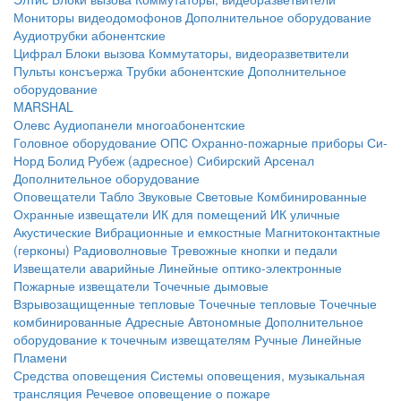
Мониторы видеодомофонов
Дополнительное оборудование
Аудиотрубки абонентские
Цифрал
Блоки вызова
Коммутаторы, видеоразветвители
Пульты консъержа
Трубки абонентские
Дополнительное
оборудование
MARSHAL
Олевс
Аудиопанели многоабонентские
Головное оборудование ОПС
Охранно-пожарные приборы
Си-
Норд
Болид
Рубеж (адресное)
Сибирский Арсенал
Дополнительное оборудование
Оповещатели
Табло
Звуковые
Световые
Комбинированные
Охранные извещатели
ИК для помещений
ИК уличные
Акустические
Вибрационные и емкостные
Магнитоконтактные
(герконы)
Радиоволновые
Тревожные кнопки и педали
Извещатели аварийные
Линейные оптико-электронные
Пожарные извещатели
Точечные дымовые
Взрывозащищенные тепловые
Точечные тепловые
Точечные
комбинированные
Адресные
Автономные
Дополнительное
оборудование к точечным извещателям
Ручные
Линейные
Пламени
Средства оповещения
Системы оповещения, музыкальная
трансляция
Речевое оповещение о пожаре