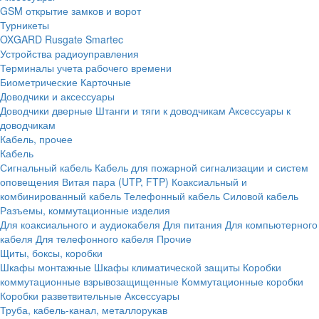
GSM открытие замков и ворот
Турникеты
OXGARD
Rusgate
Smartec
Устройства радиоуправления
Терминалы учета рабочего времени
Биометрические
Карточные
Доводчики и аксессуары
Доводчики дверные
Штанги и тяги к доводчикам
Аксессуары к
доводчикам
Кабель, прочее
Кабель
Сигнальный кабель
Кабель для пожарной сигнализации и систем
оповещения
Витая пара (UTP, FTP)
Коаксиальный и
комбинированный кабель
Телефонный кабель
Силовой кабель
Разъемы, коммутационные изделия
Для коаксиального и аудиокабеля
Для питания
Для компьютерного
кабеля
Для телефонного кабеля
Прочие
Щиты, боксы, коробки
Шкафы монтажные
Шкафы климатической защиты
Коробки
коммутационные взрывозащищенные
Коммутационные коробки
Коробки разветвительные
Аксессуары
Труба, кабель-канал, металлорукав