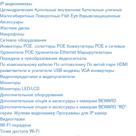
IP видеокамеры
Цилиндрические
Купольные внутренние
Купольные уличные
Малогабаритные
Поворотные
Fish Eye
Взрывозащищенные
Аксессуары
Жесткие диски
Микрофоны
Сетевое оборудование
Инжекторы POE, сплиттеры POE
Коммутаторы POE и сетевые
Удлинители POE
Удлинители Ethernet
Маршрутизаторы
Передача и преобразование видеосигнала
По коаксиальному кабелю
По оптоволокну
По витой паре
HDMI
разветвители и усилители
USB-модемы
VGA конвертеры
Видеопередатчики и видеоусилители
Мониторы
Мониторы LED/LCD
Дополнительное оборудование
Дополнительные опции и аксессуары к камерам BEWARD
Дополнительные опции и аксессуары к камерам BEWARD "BD"-
серии.
Муляжи видеокамер
Программы для IP камер
Видеоглазки
WI-FI передача
Точки доступа Wi-Fi