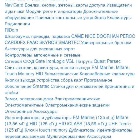
NaviGard
Брелки, кнопки, жетоны, карты доступа
Извещатели
и датчики
Модули реле и индикаторы
Дополнительное
оборудование
Приемно-контрольные устройства
Клавиатуры
Радиолинии
RiDom
Шлагбаумы, приводы, парковка
CAME
NICE
DOORHAN
PERCO
CARDDEX
FAAC
SKYROS
SMARTEC
Универсальные брелоки
Аксессуары для распашных ворот
Контроллеры автономные и сетевые
Сетевой СКУД
Gate
IronLogic
VGL Патруль
Quest
Parsec
Считыватели, клавиатуры, кнопки выхода
EM-Marine, Mifare,
Touch Memory
HID
Биометрические
Кодонаборные клавиатуры
Кнопки выхода
Устройства сбора карт
Программное
обеспечение Smartec
Стойки для считывателей
Кронштейны и
стойки
Замки, электрозащелки
Электромеханические
Электромагнитные
Электромеханические защелки
Электронные
Аксессуары
Идентификаторы и дубликаторы
EM-Marine (125 кГц)
Mifare
(13,56 мГц)
HID (125 кГц)
HID iCLASS (13,56 мГц)
UHF
Temic
(125 кГц)
Ключи touch memory
Дубликаторы
Идентификаторы
перезаписываемые
Мультиформатные
Аксессуары