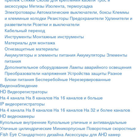
аксессуары
Метизы
Изолента, термоусадка
Электротовары
Автоматические выключатели, боксы
Клеммы
и клеммные колодки
Резисторы
Предохранители
Удлинители и
разветвители
Розетки и выключатели
Кабельный переход
Инструменты
Монтажные инструменты
Материалы для монтажа
Огнезащитные материалы
Аккумуляторы и элементы питания
Аккумуляторы
Элементы
питания
Дополнительное оборудование
Лампы аварийного освещения
Преобразователи напряжения
Устройства защиты
Разное
Блоки питания
Бесперебойные
Нерезервированные
Видеонаблюдение
HD Видеорегистраторы
На 4 канала
На 8 каналов
На 16 каналов и больше
IP видеорегистраторы
На 4 канала
На 8 каналов
На 16 каналов
На 32 и более каналов
HD видеокамеры
Купольные внутренние
Купольные уличные и антивандальные
Уличные цилиндрические
Миникорпусные
Поворотные скоростные
Fish Eye
Стандартного дизайна
Аксессуары для AHD камер