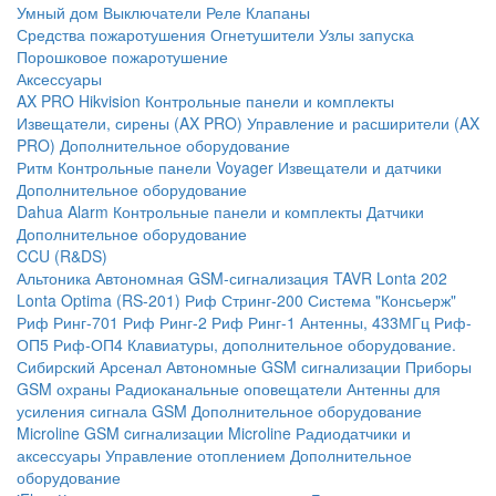
Умный дом
Выключатели
Реле
Клапаны
Средства пожаротушения
Огнетушители
Узлы запуска
Порошковое пожаротушение
Аксессуары
AX PRO Hikvision
Контрольные панели и комплекты
Извещатели, сирены (AX PRO)
Управление и расширители (AX
PRO)
Дополнительное оборудование
Ритм
Контрольные панели
Voyager
Извещатели и датчики
Дополнительное оборудование
Dahua Alarm
Контрольные панели и комплекты
Датчики
Дополнительное оборудование
CCU (R&DS)
Альтоника
Автономная GSM-сигнализация TAVR
Lonta 202
Lonta Optima (RS-201)
Риф Стринг-200
Система "Консьерж"
Риф Ринг-701
Риф Ринг-2
Риф Ринг-1
Антенны, 433МГц
Риф-
ОП5
Риф-ОП4
Клавиатуры, дополнительное оборудование.
Сибирский Арсенал
Автономные GSM сигнализации
Приборы
GSM охраны
Радиоканальные оповещатели
Антенны для
усиления сигнала GSM
Дополнительное оборудование
Microline
GSM cигнализации Microline
Радиодатчики и
аксессуары
Управление отоплением
Дополнительное
оборудование