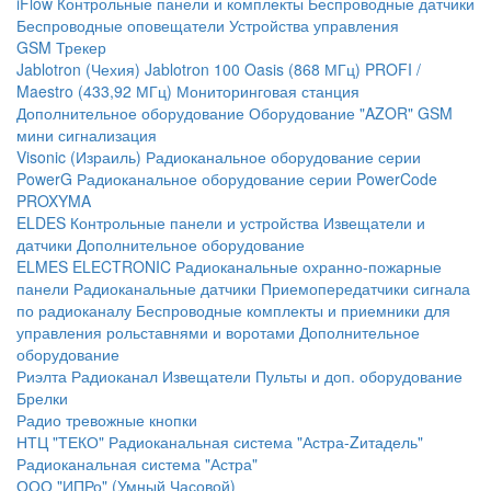
iFlow
Контрольные панели и комплекты
Беспроводные датчики
Беспроводные оповещатели
Устройства управления
GSM Трекер
Jablotron (Чехия)
Jablotron 100
Oasis (868 МГц)
PROFI /
Maestro (433,92 МГц)
Мониторинговая станция
Дополнительное оборудование
Оборудование "AZOR" GSM
мини сигнализация
Visonic (Израиль)
Радиоканальное оборудование серии
PowerG
Радиоканальное оборудование серии PowerCode
PROXYMA
ELDES
Контрольные панели и устройства
Извещатели и
датчики
Дополнительное оборудование
ELMES ELECTRONIC
Радиоканальные охранно-пожарные
панели
Радиоканальные датчики
Приемопередатчики сигнала
по радиоканалу
Беспроводные комплекты и приемники для
управления рольставнями и воротами
Дополнительное
оборудование
Риэлта Радиоканал
Извещатели
Пульты и доп. оборудование
Брелки
Радио тревожные кнопки
НТЦ "ТЕКО"
Радиоканальная система "Астра-Zитадель"
Радиоканальная система "Астра"
ООО "ИПРо" (Умный Часовой)