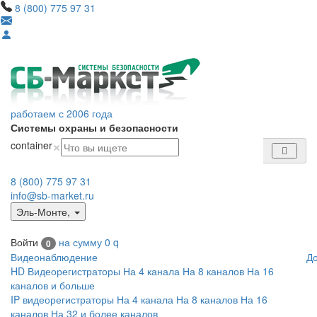
8 (800) 775 97 31
работаем с 2006 года
Системы охраны и безопасности
×
container
8 (800) 775 97 31
info@sb-market.ru
Эль-Монте
,
Войти
на сумму
0
q
0
Видеонаблюдение
Д
HD Видеорегистраторы
На 4 канала
На 8 каналов
На 16
каналов и больше
IP видеорегистраторы
На 4 канала
На 8 каналов
На 16
каналов
На 32 и более каналов