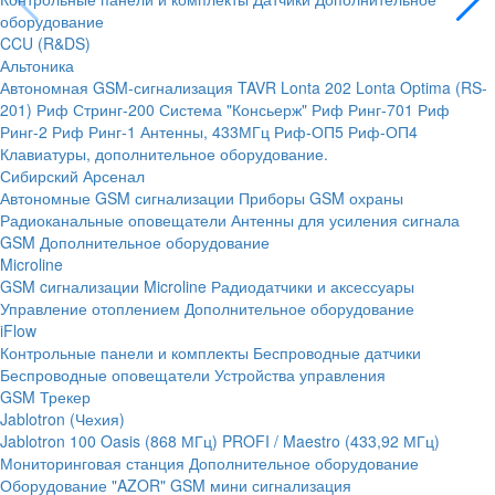
оборудование
CCU (R&DS)
Альтоника
Автономная GSM-сигнализация TAVR
Lonta 202
Lonta Optima (RS-
201)
Риф Стринг-200
Система "Консьерж"
Риф Ринг-701
Риф
Ринг-2
Риф Ринг-1
Антенны, 433МГц
Риф-ОП5
Риф-ОП4
Клавиатуры, дополнительное оборудование.
Сибирский Арсенал
Автономные GSM сигнализации
Приборы GSM охраны
Радиоканальные оповещатели
Антенны для усиления сигнала
GSM
Дополнительное оборудование
Microline
GSM cигнализации Microline
Радиодатчики и аксессуары
Управление отоплением
Дополнительное оборудование
iFlow
Контрольные панели и комплекты
Беспроводные датчики
Беспроводные оповещатели
Устройства управления
GSM Трекер
Jablotron (Чехия)
Jablotron 100
Oasis (868 МГц)
PROFI / Maestro (433,92 МГц)
Мониторинговая станция
Дополнительное оборудование
Оборудование "AZOR" GSM мини сигнализация