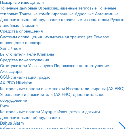
Пожарные извещатели
Точечные дымовые
Взрывозащищенные тепловые
Точечные
тепловые
Точечные комбинированные
Адресные
Автономные
Дополнительное оборудование к точечным извещателям
Ручные
Линейные
Пламени
Средства оповещения
Системы оповещения, музыкальная трансляция
Речевое
оповещение о пожаре
Умный дом
Выключатели
Реле
Клапаны
Средства пожаротушения
Огнетушители
Узлы запуска
Порошковое пожаротушение
Аксессуары
GSM-сигнализация, радио
AX PRO Hikvision
Контрольные панели и комплекты
Извещатели, сирены (AX PRO)
Управление и расширители (AX PRO)
Дополнительное
оборудование
Ритм
Контрольные панели
Voyager
Извещатели и датчики
Дополнительное оборудование
Dahua Alarm
Контрольные панели и комплекты
Датчики
Дополнительное