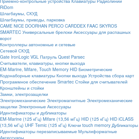
Приемно-контрольные устройства
Клавиатуры
Радиолинии
RiDom
Шлагбаумы, СКУД
Шлагбаумы, приводы, парковка
CAME
NICE
DOORHAN
PERCO
CARDDEX
FAAC
SKYROS
SMARTEC
Универсальные брелоки
Аксессуары для распашных
ворот
Контроллеры автономные и сетевые
Сетевой СКУД
Gate
IronLogic
VGL Патруль
Quest
Parsec
Считыватели, клавиатуры, кнопки выхода
EM-Marine, Mifare, Touch Memory
HID
Биометрические
Кодонаборные клавиатуры
Кнопки выхода
Устройства сбора карт
Программное обеспечение Smartec
Стойки для считывателей
Кронштейны и стойки
Замки, электрозащелки
Электромеханические
Электромагнитные
Электромеханические
защелки
Электронные
Аксессуары
Идентификаторы и дубликаторы
EM-Marine (125 кГц)
Mifare (13,56 мГц)
HID (125 кГц)
HID iCLASS
(13,56 мГц)
UHF
Temic (125 кГц)
Ключи touch memory
Дубликаторы
Идентификаторы перезаписываемые
Мультиформатные
Аксессуары