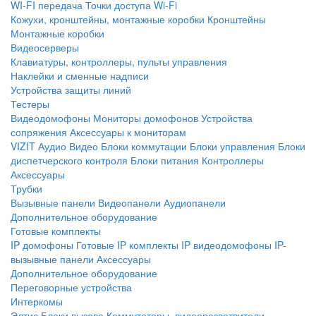
WI-FI передача
Точки доступа Wi-Fi
Кожухи, кронштейны, монтажные коробки
Кронштейны
Монтажные коробки
Видеосерверы
Клавиатуры, контроллеры, пульты управления
Наклейки и сменные надписи
Устройства защиты линий
Тестеры
Видеодомофоны
Мониторы домофонов
Устройства
сопряжения
Аксессуары к мониторам
VIZIT
Аудио
Видео
Блоки коммутации
Блоки управления
Блоки
диспетчерского контроля
Блоки питания
Контроллеры
Аксессуары
Трубки
Вызывные панели
Видеопанели
Аудиопанели
Дополнительное оборудование
Готовые комплекты
IP домофоны
Готовые IP комплекты
IP видеодомофоны
IP-
вызывные панели
Аксессуары
Дополнительное оборудование
Переговорные устройства
Интеркомы
Элтис
Блоки вызова
Коммутаторы, видеоразветвители