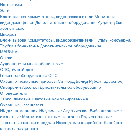
Интеркомы
Элтис
Блоки вызова
Коммутаторы, видеоразветвители
Мониторы
видеодомофонов
Дополнительное оборудование
Аудиотрубки
абонентские
Цифрал
Блоки вызова
Коммутаторы, видеоразветвители
Пульты консъержа
Трубки абонентские
Дополнительное оборудование
MARSHAL
Олевс
Аудиопанели многоабонентские
ОПС, Умный дом
Головное оборудование ОПС
Охранно-пожарные приборы
Си-Норд
Болид
Рубеж (адресное)
Сибирский Арсенал
Дополнительное оборудование
Оповещатели
Табло
Звуковые
Световые
Комбинированные
Охранные извещатели
ИК для помещений
ИК уличные
Акустические
Вибрационные и
емкостные
Магнитоконтактные (герконы)
Радиоволновые
Тревожные кнопки и педали
Извещатели аварийные
Линейные
оптико-электронные