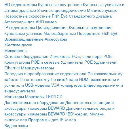
HD видеокамеры
Купольные внутренние
Купольные уличные и
антивандальные
Уличные цилиндрические
Миникорпусные
Поворотные скоростные
Fish Eye
Стандартного дизайна
Аксессуары для AHD камер
IP видеокамеры
Цилиндрические
Купольные внутренние
Купольные уличные
Малогабаритные
Поворотные
Fish Eye
Взрывозащищенные
Аксессуары
Жесткие диски
Микрофоны
Сетевое оборудование
Инжекторы POE, сплиттеры POE
Коммутаторы POE и сетевые
Удлинители POE
Удлинители
Ethernet
Маршрутизаторы
Передача и преобразование видеосигнала
По коаксиальному
кабелю
По оптоволокну
По витой паре
HDMI разветвители и
усилители
USB-модемы
VGA конвертеры
Видеопередатчики и
видеоусилители
Мониторы
Мониторы LED/LCD
Дополнительное оборудование
Дополнительные опции и
аксессуары к камерам BEWARD
Дополнительные опции и
аксессуары к камерам BEWARD "BD"-серии.
Муляжи
видеокамер
Программы для IP камер
Видеоглазки