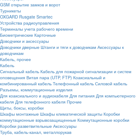
GSM открытие замков и ворот
Турникеты
OXGARD
Rusgate
Smartec
Устройства радиоуправления
Терминалы учета рабочего времени
Биометрические
Карточные
Доводчики и аксессуары
Доводчики дверные
Штанги и тяги к доводчикам
Аксессуары к
доводчикам
Кабель, прочее
Кабель
Сигнальный кабель
Кабель для пожарной сигнализации и систем
оповещения
Витая пара (UTP, FTP)
Коаксиальный и
комбинированный кабель
Телефонный кабель
Силовой кабель
Разъемы, коммутационные изделия
Для коаксиального и аудиокабеля
Для питания
Для компьютерного
кабеля
Для телефонного кабеля
Прочие
Щиты, боксы, коробки
Шкафы монтажные
Шкафы климатической защиты
Коробки
коммутационные взрывозащищенные
Коммутационные коробки
Коробки разветвительные
Аксессуары
Труба, кабель-канал, металлорукав