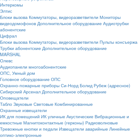
Интеркомы
Элтис
Блоки вызова
Коммутаторы, видеоразветвители
Мониторы
видеодомофонов
Дополнительное оборудование
Аудиотрубки
абонентские
Цифрал
Блоки вызова
Коммутаторы, видеоразветвители
Пульты консъержа
Трубки абонентские
Дополнительное оборудование
MARSHAL
Олевс
Аудиопанели многоабонентские
ОПС, Умный дом
Головное оборудование ОПС
Охранно-пожарные приборы
Си-Норд
Болид
Рубеж (адресное)
Сибирский Арсенал
Дополнительное оборудование
Оповещатели
Табло
Звуковые
Световые
Комбинированные
Охранные извещатели
ИК для помещений
ИК уличные
Акустические
Вибрационные и
емкостные
Магнитоконтактные (герконы)
Радиоволновые
Тревожные кнопки и педали
Извещатели аварийные
Линейные
оптико-электронные