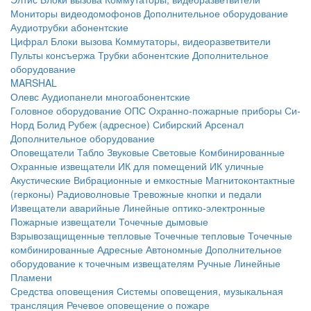
Мониторы видеодомофонов
Дополнительное оборудование
Аудиотрубки абонентские
Цифрал
Блоки вызова
Коммутаторы, видеоразветвители
Пульты консъержа
Трубки абонентские
Дополнительное
оборудование
MARSHAL
Олевс
Аудиопанели многоабонентские
Головное оборудование ОПС
Охранно-пожарные приборы
Си-
Норд
Болид
Рубеж (адресное)
Сибирский Арсенал
Дополнительное оборудование
Оповещатели
Табло
Звуковые
Световые
Комбинированные
Охранные извещатели
ИК для помещений
ИК уличные
Акустические
Вибрационные и емкостные
Магнитоконтактные
(герконы)
Радиоволновые
Тревожные кнопки и педали
Извещатели аварийные
Линейные оптико-электронные
Пожарные извещатели
Точечные дымовые
Взрывозащищенные тепловые
Точечные тепловые
Точечные
комбинированные
Адресные
Автономные
Дополнительное
оборудование к точечным извещателям
Ручные
Линейные
Пламени
Средства оповещения
Системы оповещения, музыкальная
трансляция
Речевое оповещение о пожаре