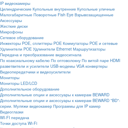
IP видеокамеры
Цилиндрические
Купольные внутренние
Купольные уличные
Малогабаритные
Поворотные
Fish Eye
Взрывозащищенные
Аксессуары
Жесткие диски
Микрофоны
Сетевое оборудование
Инжекторы POE, сплиттеры POE
Коммутаторы POE и сетевые
Удлинители POE
Удлинители Ethernet
Маршрутизаторы
Передача и преобразование видеосигнала
По коаксиальному кабелю
По оптоволокну
По витой паре
HDMI
разветвители и усилители
USB-модемы
VGA конвертеры
Видеопередатчики и видеоусилители
Мониторы
Мониторы LED/LCD
Дополнительное оборудование
Дополнительные опции и аксессуары к камерам BEWARD
Дополнительные опции и аксессуары к камерам BEWARD "BD"-
серии.
Муляжи видеокамер
Программы для IP камер
Видеоглазки
WI-FI передача
Точки доступа Wi-Fi