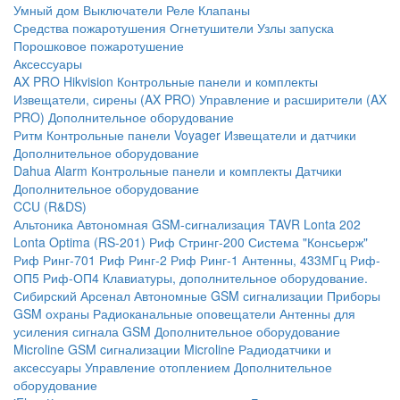
Умный дом
Выключатели
Реле
Клапаны
Средства пожаротушения
Огнетушители
Узлы запуска
Порошковое пожаротушение
Аксессуары
AX PRO Hikvision
Контрольные панели и комплекты
Извещатели, сирены (AX PRO)
Управление и расширители (AX
PRO)
Дополнительное оборудование
Ритм
Контрольные панели
Voyager
Извещатели и датчики
Дополнительное оборудование
Dahua Alarm
Контрольные панели и комплекты
Датчики
Дополнительное оборудование
CCU (R&DS)
Альтоника
Автономная GSM-сигнализация TAVR
Lonta 202
Lonta Optima (RS-201)
Риф Стринг-200
Система "Консьерж"
Риф Ринг-701
Риф Ринг-2
Риф Ринг-1
Антенны, 433МГц
Риф-
ОП5
Риф-ОП4
Клавиатуры, дополнительное оборудование.
Сибирский Арсенал
Автономные GSM сигнализации
Приборы
GSM охраны
Радиоканальные оповещатели
Антенны для
усиления сигнала GSM
Дополнительное оборудование
Microline
GSM cигнализации Microline
Радиодатчики и
аксессуары
Управление отоплением
Дополнительное
оборудование