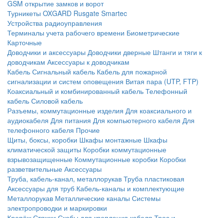
GSM открытие замков и ворот
Турникеты
OXGARD
Rusgate
Smartec
Устройства радиоуправления
Терминалы учета рабочего времени
Биометрические
Карточные
Доводчики и аксессуары
Доводчики дверные
Штанги и тяги к
доводчикам
Аксессуары к доводчикам
Кабель
Сигнальный кабель
Кабель для пожарной
сигнализации и систем оповещения
Витая пара (UTP, FTP)
Коаксиальный и комбинированный кабель
Телефонный
кабель
Силовой кабель
Разъемы, коммутационные изделия
Для коаксиального и
аудиокабеля
Для питания
Для компьютерного кабеля
Для
телефонного кабеля
Прочие
Щиты, боксы, коробки
Шкафы монтажные
Шкафы
климатической защиты
Коробки коммутационные
взрывозащищенные
Коммутационные коробки
Коробки
разветвительные
Аксессуары
Труба, кабель-канал, металлорукав
Труба пластиковая
Аксессуары для труб
Кабель-каналы и комплектующие
Металлорукав
Металлические каналы
Системы
электропроводки и маркировки
Крепёж
Стяжки
Скобы для крепления кабеля
Трос и