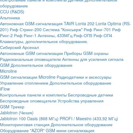
оборудование
CCU (R&DS)
Альтоника
Автономная GSM-сигнализация TAVR
Lonta 202
Lonta Optima (RS-
201)
Риф Стринг-200
Система "Консьерж"
Риф Ринг-701
Риф
Ринг-2
Риф Ринг-1
Антенны, 433МГц
Риф-ОП5
Риф-ОП4
Клавиатуры, дополнительное оборудование.
Сибирский Арсенал
Автономные GSM сигнализации
Приборы GSM охраны
Радиоканальные оповещатели
Антенны для усиления сигнала
GSM
Дополнительное оборудование
Microline
GSM cигнализации Microline
Радиодатчики и аксессуары
Управление отоплением
Дополнительное оборудование
iFlow
Контрольные панели и комплекты
Беспроводные датчики
Беспроводные оповещатели
Устройства управления
GSM Трекер
Jablotron (Чехия)
Jablotron 100
Oasis (868 МГц)
PROFI / Maestro (433,92 МГц)
Мониторинговая станция
Дополнительное оборудование
Оборудование "AZOR" GSM мини сигнализация