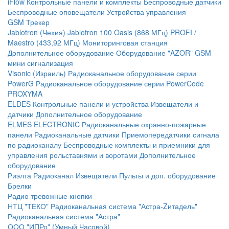
iFlow
Контрольные панели и комплекты
Беспроводные датчики
Беспроводные оповещатели
Устройства управления
GSM Трекер
Jablotron (Чехия)
Jablotron 100
Oasis (868 МГц)
PROFI /
Maestro (433,92 МГц)
Мониторинговая станция
Дополнительное оборудование
Оборудование "AZOR" GSM
мини сигнализация
Visonic (Израиль)
Радиоканальное оборудование серии
PowerG
Радиоканальное оборудование серии PowerCode
PROXYMA
ELDES
Контрольные панели и устройства
Извещатели и
датчики
Дополнительное оборудование
ELMES ELECTRONIC
Радиоканальные охранно-пожарные
панели
Радиоканальные датчики
Приемопередатчики сигнала
по радиоканалу
Беспроводные комплекты и приемники для
управления рольставнями и воротами
Дополнительное
оборудование
Риэлта Радиоканал
Извещатели
Пульты и доп. оборудование
Брелки
Радио тревожные кнопки
НТЦ "ТЕКО"
Радиоканальная система "Астра-Zитадель"
Радиоканальная система "Астра"
ООО "ИПРо" (Умный Часовой)