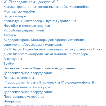
WI-FI передача
Точки доступа Wi-Fi
Кожухи, кронштейны, монтажные коробки
Кронштейны
Монтажные коробки
Видеосерверы
Клавиатуры, контроллеры, пульты управления
Наклейки и сменные надписи
Устройства защиты линий
Тестеры
Видеодомофоны
Мониторы домофонов
Устройства
сопряжения
Аксессуары к мониторам
VIZIT
Аудио
Видео
Блоки коммутации
Блоки управления
Блоки
диспетчерского контроля
Блоки питания
Контроллеры
Аксессуары
Трубки
Вызывные панели
Видеопанели
Аудиопанели
Дополнительное оборудование
Готовые комплекты
IP домофоны
Готовые IP комплекты
IP видеодомофоны
IP-
вызывные панели
Аксессуары
Дополнительное оборудование
Переговорные устройства
Интеркомы
Элтис
Блоки вызова
Коммутаторы, видеоразветвители