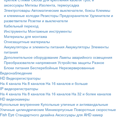
аксессуары
Метизы
Изолента, термоусадка
Электротовары
Автоматические выключатели, боксы
Клеммы
и клеммные колодки
Резисторы
Предохранители
Удлинители и
разветвители
Розетки и выключатели
Кабельный переход
Инструменты
Монтажные инструменты
Материалы для монтажа
Огнезащитные материалы
Аккумуляторы и элементы питания
Аккумуляторы
Элементы
питания
Дополнительное оборудование
Лампы аварийного освещения
Преобразователи напряжения
Устройства защиты
Разное
Блоки питания
Бесперебойные
Нерезервированные
Видеонаблюдение
HD Видеорегистраторы
На 4 канала
На 8 каналов
На 16 каналов и больше
IP видеорегистраторы
На 4 канала
На 8 каналов
На 16 каналов
На 32 и более каналов
HD видеокамеры
Купольные внутренние
Купольные уличные и антивандальные
Уличные цилиндрические
Миникорпусные
Поворотные скоростные
Fish Eye
Стандартного дизайна
Аксессуары для AHD камер