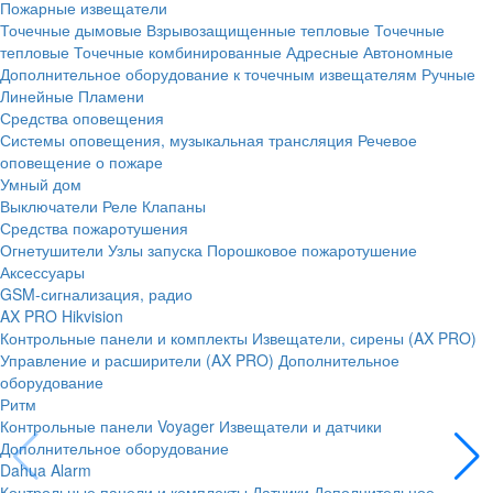
Пожарные извещатели
Точечные дымовые
Взрывозащищенные тепловые
Точечные
тепловые
Точечные комбинированные
Адресные
Автономные
Дополнительное оборудование к точечным извещателям
Ручные
Линейные
Пламени
Средства оповещения
Системы оповещения, музыкальная трансляция
Речевое
оповещение о пожаре
Умный дом
Выключатели
Реле
Клапаны
Средства пожаротушения
Огнетушители
Узлы запуска
Порошковое пожаротушение
Аксессуары
GSM-сигнализация, радио
AX PRO Hikvision
Контрольные панели и комплекты
Извещатели, сирены (AX PRO)
Управление и расширители (AX PRO)
Дополнительное
оборудование
Ритм
Контрольные панели
Voyager
Извещатели и датчики
Дополнительное оборудование
Dahua Alarm
Контрольные панели и комплекты
Датчики
Дополнительное