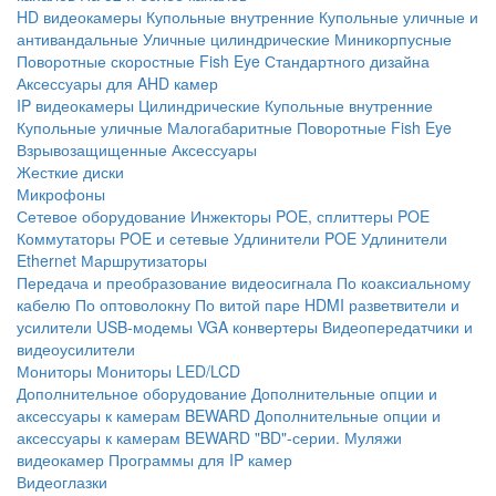
HD видеокамеры
Купольные внутренние
Купольные уличные и
антивандальные
Уличные цилиндрические
Миникорпусные
Поворотные скоростные
Fish Eye
Стандартного дизайна
Аксессуары для AHD камер
IP видеокамеры
Цилиндрические
Купольные внутренние
Купольные уличные
Малогабаритные
Поворотные
Fish Eye
Взрывозащищенные
Аксессуары
Жесткие диски
Микрофоны
Сетевое оборудование
Инжекторы POE, сплиттеры POE
Коммутаторы POE и сетевые
Удлинители POE
Удлинители
Ethernet
Маршрутизаторы
Передача и преобразование видеосигнала
По коаксиальному
кабелю
По оптоволокну
По витой паре
HDMI разветвители и
усилители
USB-модемы
VGA конвертеры
Видеопередатчики и
видеоусилители
Мониторы
Мониторы LED/LCD
Дополнительное оборудование
Дополнительные опции и
аксессуары к камерам BEWARD
Дополнительные опции и
аксессуары к камерам BEWARD "BD"-серии.
Муляжи
видеокамер
Программы для IP камер
Видеоглазки