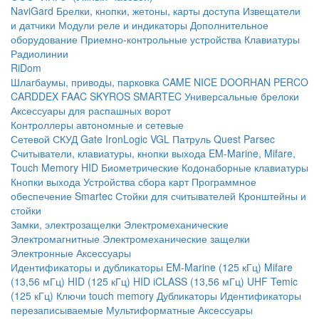
NaviGard
Брелки, кнопки, жетоны, карты доступа
Извещатели
и датчики
Модули реле и индикаторы
Дополнительное
оборудование
Приемно-контрольные устройства
Клавиатуры
Радиолинии
RiDom
Шлагбаумы, приводы, парковка
CAME
NICE
DOORHAN
PERCO
CARDDEX
FAAC
SKYROS
SMARTEC
Универсальные брелоки
Аксессуары для распашных ворот
Контроллеры автономные и сетевые
Сетевой СКУД
Gate
IronLogic
VGL Патруль
Quest
Parsec
Считыватели, клавиатуры, кнопки выхода
EM-Marine, Mifare,
Touch Memory
HID
Биометрические
Кодонаборные клавиатуры
Кнопки выхода
Устройства сбора карт
Программное
обеспечение Smartec
Стойки для считывателей
Кронштейны и
стойки
Замки, электрозащелки
Электромеханические
Электромагнитные
Электромеханические защелки
Электронные
Аксессуары
Идентификаторы и дубликаторы
EM-Marine (125 кГц)
Mifare
(13,56 мГц)
HID (125 кГц)
HID iCLASS (13,56 мГц)
UHF
Temic
(125 кГц)
Ключи touch memory
Дубликаторы
Идентификаторы
перезаписываемые
Мультиформатные
Аксессуары