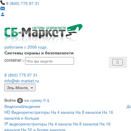
8 (800) 775 97 31
работаем с 2006 года
Системы охраны и безопасности
×
container
8 (800) 775 97 31
info@sb-market.ru
Эль-Монте
,
Войти
на сумму
0
q
0
Видеонаблюдение
Д
HD Видеорегистраторы
На 4 канала
На 8 каналов
На 16
каналов и больше
IP видеорегистраторы
На 4 канала
На 8 каналов
На 16
каналов
На 32 и более каналов