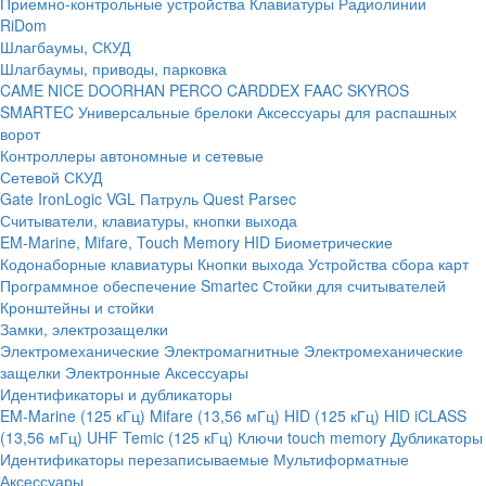
Приемно-контрольные устройства
Клавиатуры
Радиолинии
RiDom
Шлагбаумы, СКУД
Шлагбаумы, приводы, парковка
CAME
NICE
DOORHAN
PERCO
CARDDEX
FAAC
SKYROS
SMARTEC
Универсальные брелоки
Аксессуары для распашных
ворот
Контроллеры автономные и сетевые
Сетевой СКУД
Gate
IronLogic
VGL Патруль
Quest
Parsec
Считыватели, клавиатуры, кнопки выхода
EM-Marine, Mifare, Touch Memory
HID
Биометрические
Кодонаборные клавиатуры
Кнопки выхода
Устройства сбора карт
Программное обеспечение Smartec
Стойки для считывателей
Кронштейны и стойки
Замки, электрозащелки
Электромеханические
Электромагнитные
Электромеханические
защелки
Электронные
Аксессуары
Идентификаторы и дубликаторы
EM-Marine (125 кГц)
Mifare (13,56 мГц)
HID (125 кГц)
HID iCLASS
(13,56 мГц)
UHF
Temic (125 кГц)
Ключи touch memory
Дубликаторы
Идентификаторы перезаписываемые
Мультиформатные
Аксессуары