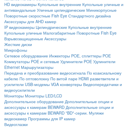
HD видеокамеры
Купольные внутренние
Купольные уличные и
антивандальные
Уличные цилиндрические
Миникорпусные
Поворотные скоростные
Fish Eye
Стандартного дизайна
Аксессуары для AHD камер
IP видеокамеры
Цилиндрические
Купольные внутренние
Купольные уличные
Малогабаритные
Поворотные
Fish Eye
Взрывозащищенные
Аксессуары
Жесткие диски
Микрофоны
Сетевое оборудование
Инжекторы POE, сплиттеры POE
Коммутаторы POE и сетевые
Удлинители POE
Удлинители
Ethernet
Маршрутизаторы
Передача и преобразование видеосигнала
По коаксиальному
кабелю
По оптоволокну
По витой паре
HDMI разветвители и
усилители
USB-модемы
VGA конвертеры
Видеопередатчики и
видеоусилители
Мониторы
Мониторы LED/LCD
Дополнительное оборудование
Дополнительные опции и
аксессуары к камерам BEWARD
Дополнительные опции и
аксессуары к камерам BEWARD "BD"-серии.
Муляжи
видеокамер
Программы для IP камер
Видеоглазки