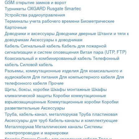
GSM открытие замков и ворот
Турникеты
OXGARD
Rusgate
Smartec
Устройства радиоуправления
Терминалы учета рабочего времени
Биометрические
Карточные
Доводчики и аксессуары
Доводчики дверные
Штанги и тяги к
доводчикам
Аксессуары к доводчикам
Кабель
Сигнальный кабель
Кабель для пожарной
сигнализации и систем оповещения
Витая пара (UTP, FTP)
Коаксиальный и комбинированный кабель
Телефонный
кабель
Силовой кабель
Разъемы, коммутационные изделия
Для коаксиального и
аудиокабеля
Для питания
Для компьютерного кабеля
Для
телефонного кабеля
Прочие
Щиты, боксы, коробки
Шкафы монтажные
Шкафы
климатической защиты
Коробки коммутационные
взрывозащищенные
Коммутационные коробки
Коробки
разветвительные
Аксессуары
Труба, кабель-канал, металлорукав
Труба пластиковая
Аксессуары для труб
Кабель-каналы и комплектующие
Металлорукав
Металлические каналы
Системы
электропроводки и маркировки
Крепёж
Стяжки
Скобы для крепления кабеля
Трос и