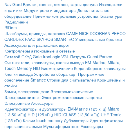
NaviGard
Брелки, кнопки, жетоны, карты доступа
Извещатели
и датчики
Модули реле и индикаторы
Дополнительное
оборудование
Приемно-контрольные устройства
Клавиатуры
Радиолинии
RiDom
Шлагбаумы, приводы, парковка
CAME
NICE
DOORHAN
PERCO
CARDDEX
FAAC
SKYROS
SMARTEC
Универсальные брелоки
Аксессуары для распашных ворот
Контроллеры автономные и сетевые
Сетевой СКУД
Gate
IronLogic
VGL Патруль
Quest
Parsec
Считыватели, клавиатуры, кнопки выхода
EM-Marine, Mifare,
Touch Memory
HID
Биометрические
Кодонаборные клавиатуры
Кнопки выхода
Устройства сбора карт
Программное
обеспечение Smartec
Стойки для считывателей
Кронштейны и
стойки
Замки, электрозащелки
Электромеханические
Электромагнитные
Электромеханические защелки
Электронные
Аксессуары
Идентификаторы и дубликаторы
EM-Marine (125 кГц)
Mifare
(13,56 мГц)
HID (125 кГц)
HID iCLASS (13,56 мГц)
UHF
Temic
(125 кГц)
Ключи touch memory
Дубликаторы
Идентификаторы
перезаписываемые
Мультиформатные
Аксессуары