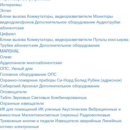
Интеркомы
Элтис
Блоки вызова
Коммутаторы, видеоразветвители
Мониторы
видеодомофонов
Дополнительное оборудование
Аудиотрубки
абонентские
Цифрал
Блоки вызова
Коммутаторы, видеоразветвители
Пульты консъержа
Трубки абонентские
Дополнительное оборудование
MARSHAL
Олевс
Аудиопанели многоабонентские
ОПС, Умный дом
Головное оборудование ОПС
Охранно-пожарные приборы
Си-Норд
Болид
Рубеж (адресное)
Сибирский Арсенал
Дополнительное оборудование
Оповещатели
Табло
Звуковые
Световые
Комбинированные
Охранные извещатели
ИК для помещений
ИК уличные
Акустические
Вибрационные и
емкостные
Магнитоконтактные (герконы)
Радиоволновые
Тревожные кнопки и педали
Извещатели аварийные
Линейные
оптико-электронные