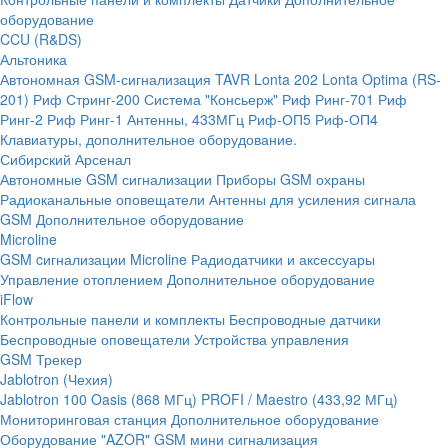
оборудование
CCU (R&DS)
Альтоника
Автономная GSM-сигнализация TAVR
Lonta 202
Lonta Optima (RS-
201)
Риф Стринг-200
Система "Консьерж"
Риф Ринг-701
Риф
Ринг-2
Риф Ринг-1
Антенны, 433МГц
Риф-ОП5
Риф-ОП4
Клавиатуры, дополнительное оборудование.
Сибирский Арсенал
Автономные GSM сигнализации
Приборы GSM охраны
Радиоканальные оповещатели
Антенны для усиления сигнала
GSM
Дополнительное оборудование
Microline
GSM cигнализации Microline
Радиодатчики и аксессуары
Управление отоплением
Дополнительное оборудование
iFlow
Контрольные панели и комплекты
Беспроводные датчики
Беспроводные оповещатели
Устройства управления
GSM Трекер
Jablotron (Чехия)
Jablotron 100
Oasis (868 МГц)
PROFI / Maestro (433,92 МГц)
Мониторинговая станция
Дополнительное оборудование
Оборудование "AZOR" GSM мини сигнализация