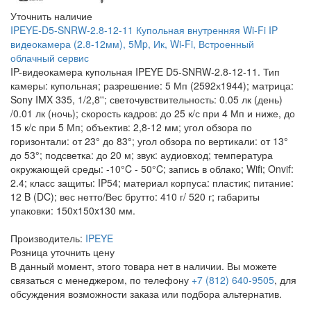
Уточнить наличие
IPEYE-D5-SNRW-2.8-12-11 Купольная внутренняя Wi-Fi IP
видеокамера (2.8-12мм), 5Mp, Ик, Wi-Fi, Встроенный
облачный сервис
IP-видеокамера купольная IPEYE D5-SNRW-2.8-12-11. Тип
камеры: купольная; разрешение: 5 Мп (2592х1944); матрица:
Sony IMX 335, 1/2,8''; светочувствительность: 0.05 лк (день)
/0.01 лк (ночь); скорость кадров: до 25 к/с при 4 Мп и ниже, до
15 к/с при 5 Мп; объектив: 2,8-12 мм; угол обзора по
горизонтали: от 23° до 83°; угол обзора по вертикали: от 13°
до 53°; подсветка: до 20 м; звук: аудиовход; температура
окружающей среды: -10°C - 50°C; запись в облако; Wifi; Onvif:
2.4; класс защиты: IP54; материал корпуса: пластик; питание:
12 B (DC); вес нетто/Вес брутто: 410 г/ 520 г; габариты
упаковки: 150x150x130 мм.
Производитель:
IPEYE
Розница
уточнить цену
В данный момент, этого товара нет в наличии. Вы можете
связаться с менеджером, по телефону
+7 (812) 640-9505
, для
обсуждения возможности заказа или подбора альтернатив.