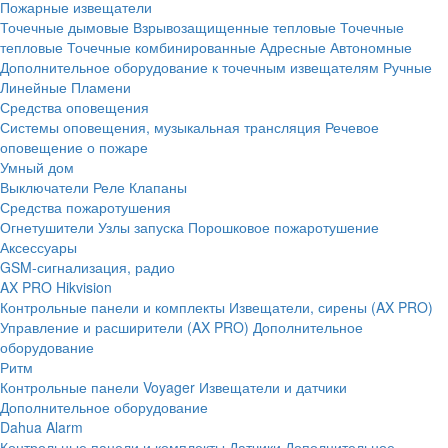
Пожарные извещатели
Точечные дымовые
Взрывозащищенные тепловые
Точечные
тепловые
Точечные комбинированные
Адресные
Автономные
Дополнительное оборудование к точечным извещателям
Ручные
Линейные
Пламени
Средства оповещения
Системы оповещения, музыкальная трансляция
Речевое
оповещение о пожаре
Умный дом
Выключатели
Реле
Клапаны
Средства пожаротушения
Огнетушители
Узлы запуска
Порошковое пожаротушение
Аксессуары
GSM-сигнализация, радио
AX PRO Hikvision
Контрольные панели и комплекты
Извещатели, сирены (AX PRO)
Управление и расширители (AX PRO)
Дополнительное
оборудование
Ритм
Контрольные панели
Voyager
Извещатели и датчики
Дополнительное оборудование
Dahua Alarm
Контрольные панели и комплекты
Датчики
Дополнительное