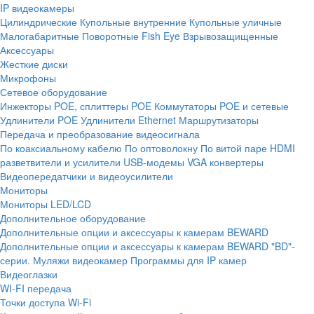
IP видеокамеры
Цилиндрические
Купольные внутренние
Купольные уличные
Малогабаритные
Поворотные
Fish Eye
Взрывозащищенные
Аксессуары
Жесткие диски
Микрофоны
Сетевое оборудование
Инжекторы POE, сплиттеры POE
Коммутаторы POE и сетевые
Удлинители POE
Удлинители Ethernet
Маршрутизаторы
Передача и преобразование видеосигнала
По коаксиальному кабелю
По оптоволокну
По витой паре
HDMI
разветвители и усилители
USB-модемы
VGA конвертеры
Видеопередатчики и видеоусилители
Мониторы
Мониторы LED/LCD
Дополнительное оборудование
Дополнительные опции и аксессуары к камерам BEWARD
Дополнительные опции и аксессуары к камерам BEWARD "BD"-
серии.
Муляжи видеокамер
Программы для IP камер
Видеоглазки
WI-FI передача
Точки доступа Wi-Fi