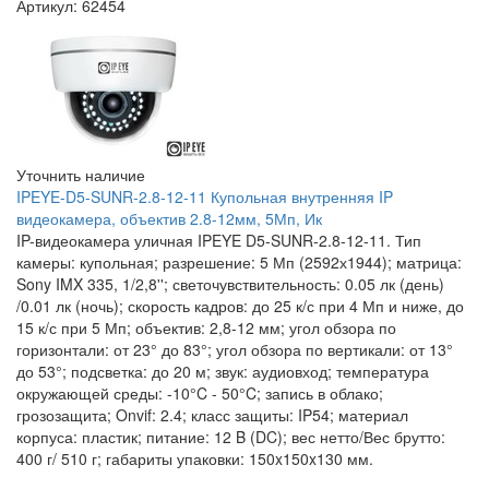
Артикул: 62454
Уточнить наличие
IPEYE-D5-SUNR-2.8-12-11 Купольная внутренняя IP
видеокамера, объектив 2.8-12мм, 5Мп, Ик
IP-видеокамера уличная IPEYE D5-SUNR-2.8-12-11. Тип
камеры: купольная; разрешение: 5 Мп (2592х1944); матрица:
Sony IMX 335, 1/2,8''; светочувствительность: 0.05 лк (день)
/0.01 лк (ночь); скорость кадров: до 25 к/с при 4 Мп и ниже, до
15 к/с при 5 Мп; объектив: 2,8-12 мм; угол обзора по
горизонтали: от 23° до 83°; угол обзора по вертикали: от 13°
до 53°; подсветка: до 20 м; звук: аудиовход; температура
окружающей среды: -10°C - 50°C; запись в облако;
грозозащита; Onvif: 2.4; класс защиты: IP54; материал
корпуса: пластик; питание: 12 B (DC); вес нетто/Вес брутто:
400 г/ 510 г; габариты упаковки: 150x150x130 мм.