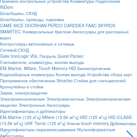
Приемно-контрольные устройства
Клавиатуры
Радиолинии
RiDom
Шлагбаумы, СКУД
Шлагбаумы, приводы, парковка
CAME
NICE
DOORHAN
PERCO
CARDDEX
FAAC
SKYROS
SMARTEC
Универсальные брелоки
Аксессуары для распашных
ворот
Контроллеры автономные и сетевые
Сетевой СКУД
Gate
IronLogic
VGL Патруль
Quest
Parsec
Считыватели, клавиатуры, кнопки выхода
EM-Marine, Mifare, Touch Memory
HID
Биометрические
Кодонаборные клавиатуры
Кнопки выхода
Устройства сбора карт
Программное обеспечение Smartec
Стойки для считывателей
Кронштейны и стойки
Замки, электрозащелки
Электромеханические
Электромагнитные
Электромеханические
защелки
Электронные
Аксессуары
Идентификаторы и дубликаторы
EM-Marine (125 кГц)
Mifare (13,56 мГц)
HID (125 кГц)
HID iCLASS
(13,56 мГц)
UHF
Temic (125 кГц)
Ключи touch memory
Дубликаторы
Идентификаторы перезаписываемые
Мультиформатные
Аксессуары