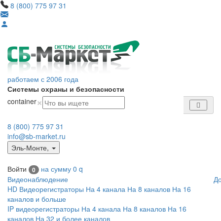
8 (800) 775 97 31
работаем с 2006 года
Системы охраны и безопасности
×
container
8 (800) 775 97 31
info@sb-market.ru
Эль-Монте
,
Войти
на сумму
0
q
0
Видеонаблюдение
Д
HD Видеорегистраторы
На 4 канала
На 8 каналов
На 16
каналов и больше
IP видеорегистраторы
На 4 канала
На 8 каналов
На 16
каналов
На 32 и более каналов