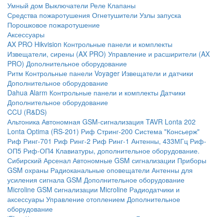
Умный дом
Выключатели
Реле
Клапаны
Средства пожаротушения
Огнетушители
Узлы запуска
Порошковое пожаротушение
Аксессуары
AX PRO Hikvision
Контрольные панели и комплекты
Извещатели, сирены (AX PRO)
Управление и расширители (AX
PRO)
Дополнительное оборудование
Ритм
Контрольные панели
Voyager
Извещатели и датчики
Дополнительное оборудование
Dahua Alarm
Контрольные панели и комплекты
Датчики
Дополнительное оборудование
CCU (R&DS)
Альтоника
Автономная GSM-сигнализация TAVR
Lonta 202
Lonta Optima (RS-201)
Риф Стринг-200
Система "Консьерж"
Риф Ринг-701
Риф Ринг-2
Риф Ринг-1
Антенны, 433МГц
Риф-
ОП5
Риф-ОП4
Клавиатуры, дополнительное оборудование.
Сибирский Арсенал
Автономные GSM сигнализации
Приборы
GSM охраны
Радиоканальные оповещатели
Антенны для
усиления сигнала GSM
Дополнительное оборудование
Microline
GSM cигнализации Microline
Радиодатчики и
аксессуары
Управление отоплением
Дополнительное
оборудование