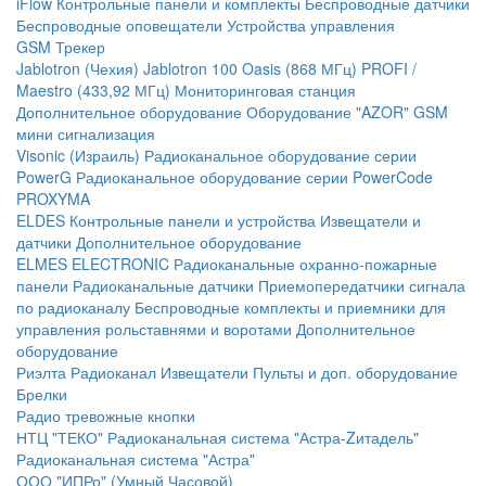
iFlow
Контрольные панели и комплекты
Беспроводные датчики
Беспроводные оповещатели
Устройства управления
GSM Трекер
Jablotron (Чехия)
Jablotron 100
Oasis (868 МГц)
PROFI /
Maestro (433,92 МГц)
Мониторинговая станция
Дополнительное оборудование
Оборудование "AZOR" GSM
мини сигнализация
Visonic (Израиль)
Радиоканальное оборудование серии
PowerG
Радиоканальное оборудование серии PowerCode
PROXYMA
ELDES
Контрольные панели и устройства
Извещатели и
датчики
Дополнительное оборудование
ELMES ELECTRONIC
Радиоканальные охранно-пожарные
панели
Радиоканальные датчики
Приемопередатчики сигнала
по радиоканалу
Беспроводные комплекты и приемники для
управления рольставнями и воротами
Дополнительное
оборудование
Риэлта Радиоканал
Извещатели
Пульты и доп. оборудование
Брелки
Радио тревожные кнопки
НТЦ "ТЕКО"
Радиоканальная система "Астра-Zитадель"
Радиоканальная система "Астра"
ООО "ИПРо" (Умный Часовой)