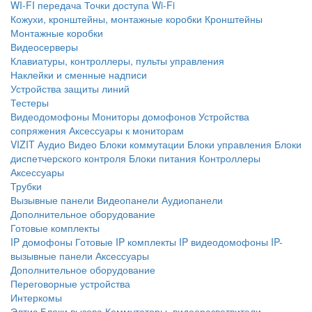
WI-FI передача
Точки доступа Wi-Fi
Кожухи, кронштейны, монтажные коробки
Кронштейны
Монтажные коробки
Видеосерверы
Клавиатуры, контроллеры, пульты управления
Наклейки и сменные надписи
Устройства защиты линий
Тестеры
Видеодомофоны
Мониторы домофонов
Устройства
сопряжения
Аксессуары к мониторам
VIZIT
Аудио
Видео
Блоки коммутации
Блоки управления
Блоки
диспетчерского контроля
Блоки питания
Контроллеры
Аксессуары
Трубки
Вызывные панели
Видеопанели
Аудиопанели
Дополнительное оборудование
Готовые комплекты
IP домофоны
Готовые IP комплекты
IP видеодомофоны
IP-
вызывные панели
Аксессуары
Дополнительное оборудование
Переговорные устройства
Интеркомы
Элтис
Блоки вызова
Коммутаторы, видеоразветвители