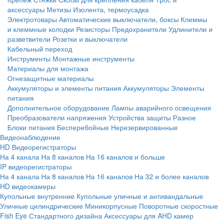
аксессуары
Метизы
Изолента, термоусадка
Электротовары
Автоматические выключатели, боксы
Клеммы
и клеммные колодки
Резисторы
Предохранители
Удлинители и
разветвители
Розетки и выключатели
Кабельный переход
Инструменты
Монтажные инструменты
Материалы для монтажа
Огнезащитные материалы
Аккумуляторы и элементы питания
Аккумуляторы
Элементы
питания
Дополнительное оборудование
Лампы аварийного освещения
Преобразователи напряжения
Устройства защиты
Разное
Блоки питания
Бесперебойные
Нерезервированные
Видеонаблюдение
HD Видеорегистраторы
На 4 канала
На 8 каналов
На 16 каналов и больше
IP видеорегистраторы
На 4 канала
На 8 каналов
На 16 каналов
На 32 и более каналов
HD видеокамеры
Купольные внутренние
Купольные уличные и антивандальные
Уличные цилиндрические
Миникорпусные
Поворотные скоростные
Fish Eye
Стандартного дизайна
Аксессуары для AHD камер