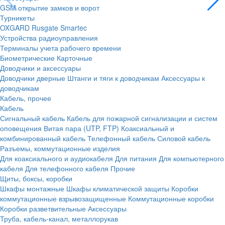
GSM открытие замков и ворот
Турникеты
OXGARD
Rusgate
Smartec
Устройства радиоуправления
Терминалы учета рабочего времени
Биометрические
Карточные
Доводчики и аксессуары
Доводчики дверные
Штанги и тяги к доводчикам
Аксессуары к
доводчикам
Кабель, прочее
Кабель
Сигнальный кабель
Кабель для пожарной сигнализации и систем
оповещения
Витая пара (UTP, FTP)
Коаксиальный и
комбинированный кабель
Телефонный кабель
Силовой кабель
Разъемы, коммутационные изделия
Для коаксиального и аудиокабеля
Для питания
Для компьютерного
кабеля
Для телефонного кабеля
Прочие
Щиты, боксы, коробки
Шкафы монтажные
Шкафы климатической защиты
Коробки
коммутационные взрывозащищенные
Коммутационные коробки
Коробки разветвительные
Аксессуары
Труба, кабель-канал, металлорукав