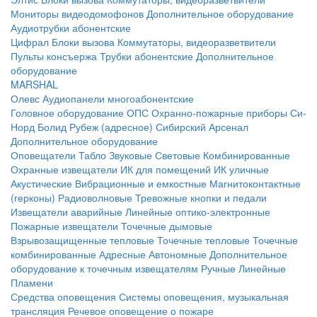
Мониторы видеодомофонов
Дополнительное оборудование
Аудиотрубки абонентские
Цифрал
Блоки вызова
Коммутаторы, видеоразветвители
Пульты консъержа
Трубки абонентские
Дополнительное
оборудование
MARSHAL
Олевс
Аудиопанели многоабонентские
Головное оборудование ОПС
Охранно-пожарные приборы
Си-
Норд
Болид
Рубеж (адресное)
Сибирский Арсенал
Дополнительное оборудование
Оповещатели
Табло
Звуковые
Световые
Комбинированные
Охранные извещатели
ИК для помещений
ИК уличные
Акустические
Вибрационные и емкостные
Магнитоконтактные
(герконы)
Радиоволновые
Тревожные кнопки и педали
Извещатели аварийные
Линейные оптико-электронные
Пожарные извещатели
Точечные дымовые
Взрывозащищенные тепловые
Точечные тепловые
Точечные
комбинированные
Адресные
Автономные
Дополнительное
оборудование к точечным извещателям
Ручные
Линейные
Пламени
Средства оповещения
Системы оповещения, музыкальная
трансляция
Речевое оповещение о пожаре