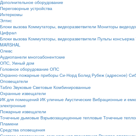
Дополнительное оборудование
Переговорные устройства
Интеркомы
Элтис
Блоки вызова
Коммутаторы, видеоразветвители
Мониторы видеод
Цифрал
Блоки вызова
Коммутаторы, видеоразветвители
Пульты консъержа
MARSHAL
Олевс
Аудиопанели многоабонентские
ОПС, Умный дом
Головное оборудование ОПС
Охранно-пожарные приборы
Си-Норд
Болид
Рубеж (адресное)
Сиб
Оповещатели
Табло
Звуковые
Световые
Комбинированные
Охранные извещатели
ИК для помещений
ИК уличные
Акустические
Вибрационные и емк
электронные
Пожарные извещатели
Точечные дымовые
Взрывозащищенные тепловые
Точечные тепло
Пламени
Средства оповещения
Системы оповещения, музыкальная трансляция
Речевое оповещен