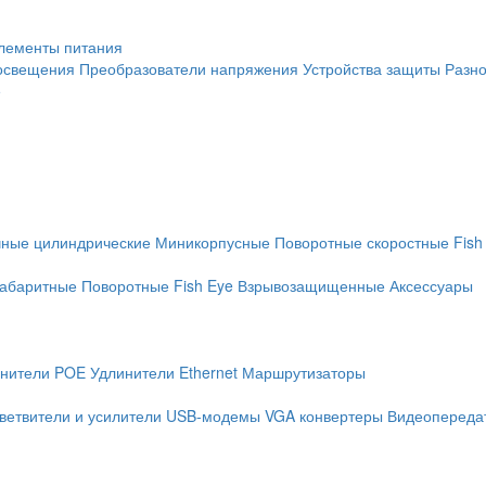
лементы питания
освещения
Преобразователи напряжения
Устройства защиты
Разн
е
чные цилиндрические
Миникорпусные
Поворотные скоростные
Fish
абаритные
Поворотные
Fish Eye
Взрывозащищенные
Аксессуары
нители POE
Удлинители Ethernet
Маршрутизаторы
ветвители и усилители
USB-модемы
VGA конвертеры
Видеопередат