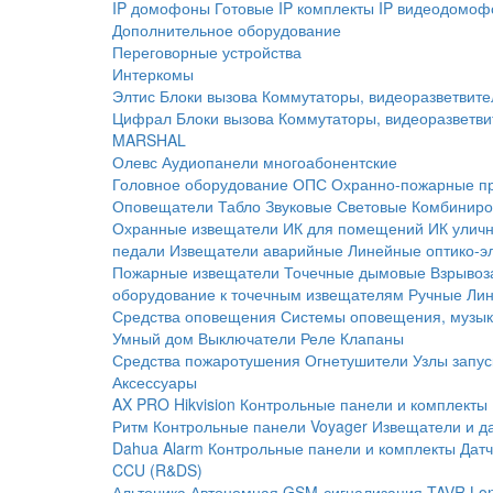
IP домофоны
Готовые IP комплекты
IP видеодомоф
Дополнительное оборудование
Переговорные устройства
Интеркомы
Элтис
Блоки вызова
Коммутаторы, видеоразветвите
Цифрал
Блоки вызова
Коммутаторы, видеоразветви
MARSHAL
Олевс
Аудиопанели многоабонентские
Головное оборудование ОПС
Охранно-пожарные п
Оповещатели
Табло
Звуковые
Световые
Комбиниро
Охранные извещатели
ИК для помещений
ИК улич
педали
Извещатели аварийные
Линейные оптико-э
Пожарные извещатели
Точечные дымовые
Взрывоз
оборудование к точечным извещателям
Ручные
Ли
Средства оповещения
Системы оповещения, музык
Умный дом
Выключатели
Реле
Клапаны
Средства пожаротушения
Огнетушители
Узлы запус
Аксессуары
AX PRO Hikvision
Контрольные панели и комплекты
Ритм
Контрольные панели
Voyager
Извещатели и д
Dahua Alarm
Контрольные панели и комплекты
Датч
CCU (R&DS)
Альтоника
Автономная GSM-сигнализация TAVR
Lo