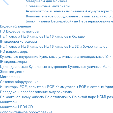
Материалы для монтажа
Огнезащитные материалы
Аккумуляторы и элементы питания
Аккумуляторы
Э
Дополнительное оборудование
Лампы аварийного 
Блоки питания
Бесперебойные
Нерезервированны
Видеонаблюдение
HD Видеорегистраторы
На 4 канала
На 8 каналов
На 16 каналов и больше
IP видеорегистраторы
На 4 канала
На 8 каналов
На 16 каналов
На 32 и более каналов
HD видеокамеры
Купольные внутренние
Купольные уличные и антивандальные
Ули
IP видеокамеры
Цилиндрические
Купольные внутренние
Купольные уличные
Малог
Жесткие диски
Микрофоны
Сетевое оборудование
Инжекторы POE, сплиттеры POE
Коммутаторы POE и сетевые
Удли
Передача и преобразование видеосигнала
По коаксиальному кабелю
По оптоволокну
По витой паре
HDMI раз
Мониторы
Мониторы LED/LCD
Дополнительное оборудование