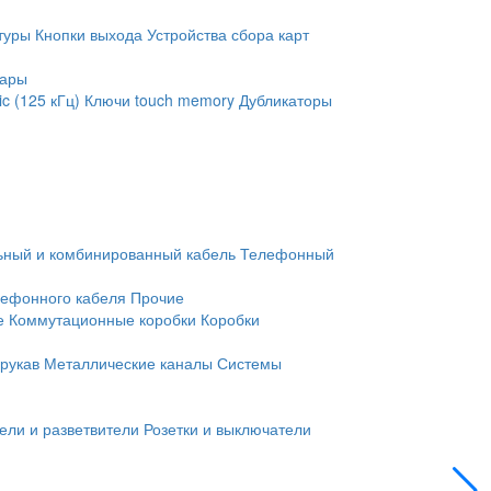
туры
Кнопки выхода
Устройства сбора карт
уары
c (125 кГц)
Ключи touch memory
Дубликаторы
ьный и комбинированный кабель
Телефонный
лефонного кабеля
Прочие
е
Коммутационные коробки
Коробки
рукав
Металлические каналы
Системы
ели и разветвители
Розетки и выключатели