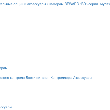
ельные опции и аксессуары к камерам BEWARD "BD"-серии.
Муляж
торам
рского контроля
Блоки питания
Контроллеры
Аксессуары
ессуары