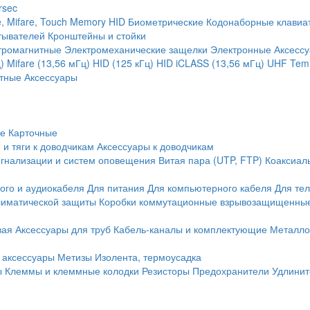
rsec
, Mifare, Touch Memory
HID
Биометрические
Кодонаборные клавиа
тывателей
Кронштейны и стойки
тромагнитные
Электромеханические защелки
Электронные
Аксесс
)
Mifare (13,56 мГц)
HID (125 кГц)
HID iCLASS (13,56 мГц)
UHF
Temi
тные
Аксессуары
ие
Карточные
 и тяги к доводчикам
Аксессуары к доводчикам
игнализации и систем оповещения
Витая пара (UTP, FTP)
Коаксиал
ого и аудиокабеля
Для питания
Для компьютерного кабеля
Для те
иматической защиты
Коробки коммутационные взрывозащищенны
вая
Аксессуары для труб
Кабель-каналы и комплектующие
Металло
 аксессуары
Метизы
Изолента, термоусадка
ы
Клеммы и клеммные колодки
Резисторы
Предохранители
Удлинит