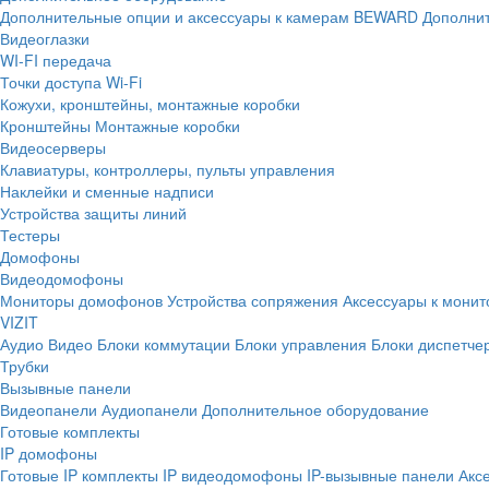
Дополнительные опции и аксессуары к камерам BEWARD
Дополнит
Видеоглазки
WI-FI передача
Точки доступа Wi-Fi
Кожухи, кронштейны, монтажные коробки
Кронштейны
Монтажные коробки
Видеосерверы
Клавиатуры, контроллеры, пульты управления
Наклейки и сменные надписи
Устройства защиты линий
Тестеры
Домофоны
Видеодомофоны
Мониторы домофонов
Устройства сопряжения
Аксессуары к мони
VIZIT
Аудио
Видео
Блоки коммутации
Блоки управления
Блоки диспетче
Трубки
Вызывные панели
Видеопанели
Аудиопанели
Дополнительное оборудование
Готовые комплекты
IP домофоны
Готовые IP комплекты
IP видеодомофоны
IP-вызывные панели
Акс