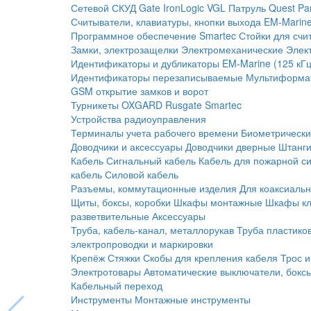
Сетевой СКУД
Gate
IronLogic
VGL Патруль
Quest
Pa
Считыватели, клавиатуры, кнопки выхода
EM-Marine
Программное обеспечение Smartec
Стойки для счи
Замки, электрозащелки
Электромеханические
Элек
Идентификаторы и дубликаторы
EM-Marine (125 кГц
Идентификаторы перезаписываемые
Мультиформа
GSM открытие замков и ворот
Турникеты
OXGARD
Rusgate
Smartec
Устройства радиоуправления
Терминалы учета рабочего времени
Биометрическ
Доводчики и аксессуары
Доводчики дверные
Штанги
Кабель
Сигнальный кабель
Кабель для пожарной с
кабель
Силовой кабель
Разъемы, коммутационные изделия
Для коаксиальн
Щиты, боксы, коробки
Шкафы монтажные
Шкафы кл
разветвительные
Аксессуары
Труба, кабель-канал, металлорукав
Труба пластико
электропроводки и маркировки
Крепёж
Стяжки
Скобы для крепления кабеля
Трос и
Электротовары
Автоматические выключатели, бокс
Кабельный переход
Инструменты
Монтажные инструменты