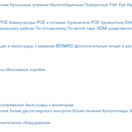
нние
Купольные уличные
Малогабаритные
Поворотные
Fish Eye
Вз
 POE
Коммутаторы POE и сетевые
Удлинители POE
Удлинители Eth
сиальному кабелю
По оптоволокну
По витой паре
HDMI разветвител
ции и аксессуары к камерам BEWARD
Дополнительные опции и акс
ны
Монтажные коробки
 сопряжения
Аксессуары к мониторам
ения
Блоки диспетчерского контроля
Блоки питания
Контроллеры
А
лнительное оборудование