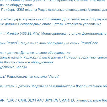
льное оборудование.
и
Приборы GSM охраны
Радиоканальные оповещатели
Антенны дл
 и аксессуары
Управление отоплением
Дополнительное оборудова
ые датчики
Беспроводные оповещатели
Устройства управления
FI / Maestro (433,92 МГц)
Мониторинговая станция
Дополнительно
ерии PowerG
Радиоканальное оборудование серии PowerCode
ли и датчики
Дополнительное оборудование
жарные панели
Радиоканальные датчики
Приемопередатчики сигна
ми
Дополнительное оборудование
рудование
Брелки
ель"
Радиоканальная система "Астра"
вещатели и датчики
Модули реле и индикаторы
Дополнительное об
AN
PERCO
CARDDEX
FAAC
SKYROS
SMARTEC
Универсальные бр