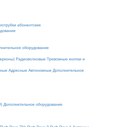
иотрубки абонентские
удование
лнительное оборудование
герконы)
Радиоволновые
Тревожные кнопки и
нные
Адресные
Автономные
Дополнительное
O)
Дополнительное оборудование
Риф Ринг-701
Риф Ринг-2
Риф Ринг-1
Антенны,