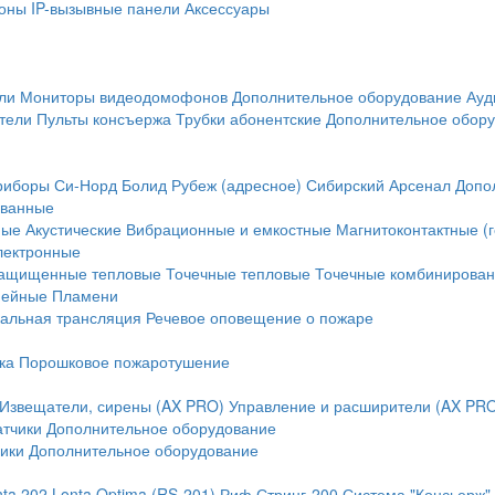
оны
IP-вызывные панели
Аксессуары
ли
Мониторы видеодомофонов
Дополнительное оборудование
Ауд
тели
Пульты консъержа
Трубки абонентские
Дополнительное обор
риборы
Си-Норд
Болид
Рубеж (адресное)
Сибирский Арсенал
Допо
ванные
ные
Акустические
Вибрационные и емкостные
Магнитоконтактные (
лектронные
ащищенные тепловые
Точечные тепловые
Точечные комбинирова
нейные
Пламени
альная трансляция
Речевое оповещение о пожаре
ка
Порошковое пожаротушение
Извещатели, сирены (AX PRO)
Управление и расширители (AX PR
атчики
Дополнительное оборудование
ики
Дополнительное оборудование
nta 202
Lonta Optima (RS-201)
Риф Стринг-200
Система "Консьерж"