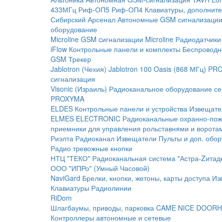
433МГц
Риф-ОП5
Риф-ОП4
Клавиатуры, дополните
Сибирский Арсенал
Автономные GSM сигнализаци
оборудование
Microline
GSM cигнализации Microline
Радиодатчики
iFlow
Контрольные панели и комплекты
Беспроводн
GSM Трекер
Jablotron (Чехия)
Jablotron 100
Oasis (868 МГц)
PRO
сигнализация
Visonic (Израиль)
Радиоканальное оборудование с
PROXYMA
ELDES
Контрольные панели и устройства
Извещате
ELMES ELECTRONIC
Радиоканальные охранно-по
приемники для управления рольставнями и ворота
Риэлта Радиоканал
Извещатели
Пульты и доп. обо
Радио тревожные кнопки
НТЦ "ТЕКО"
Радиоканальная система "Астра-Zитад
ООО "ИПРо" (Умный Часовой)
NaviGard
Брелки, кнопки, жетоны, карты доступа
Из
Клавиатуры
Радиолинии
RiDom
Шлагбаумы, приводы, парковка
CAME
NICE
DOORH
Контроллеры автономные и сетевые