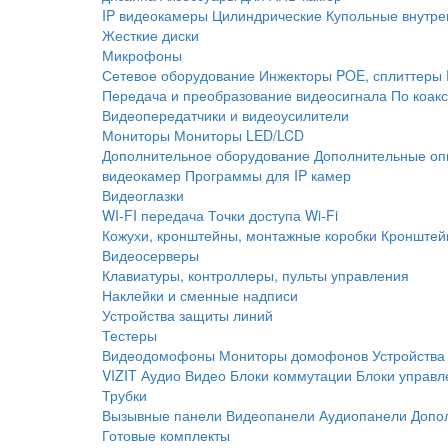
IP видеокамеры
Цилиндрические
Купольные внутре
Жесткие диски
Микрофоны
Сетевое оборудование
Инжекторы POE, сплиттеры
Передача и преобразование видеосигнала
По коак
Видеопередатчики и видеоусилители
Мониторы
Мониторы LED/LCD
Дополнительное оборудование
Дополнительные оп
видеокамер
Программы для IP камер
Видеоглазки
WI-FI передача
Точки доступа Wi-Fi
Кожухи, кронштейны, монтажные коробки
Кронштей
Видеосерверы
Клавиатуры, контроллеры, пульты управления
Наклейки и сменные надписи
Устройства защиты линий
Тестеры
Видеодомофоны
Мониторы домофонов
Устройства
VIZIT
Аудио
Видео
Блоки коммутации
Блоки управл
Трубки
Вызывные панели
Видеопанели
Аудиопанели
Допо
Готовые комплекты