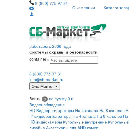
8 (800) 775 97 31
О компании
Каталог това
работаем с 2006 года
Системы охраны и безопасности
×
container
8 (800) 775 97 31
info@sb-market.ru
Эль-Монте
,
Войти
на сумму
0
q
0
Видеонаблюдение
HD Видеорегистраторы
На 4 канала
На 8 каналов
Н
IP видеорегистраторы
На 4 канала
На 8 каналов
На
HD видеокамеры
Купольные внутренние
Купольные
дизайна
Аксессуары для AHD камер