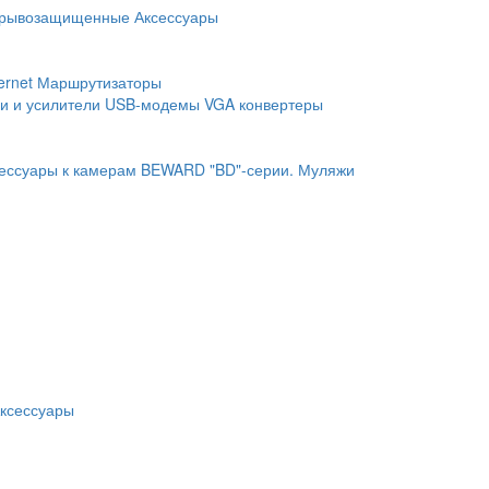
рывозащищенные
Аксессуары
ernet
Маршрутизаторы
и и усилители
USB-модемы
VGA конвертеры
ессуары к камерам BEWARD "BD"-серии.
Муляжи
ксессуары