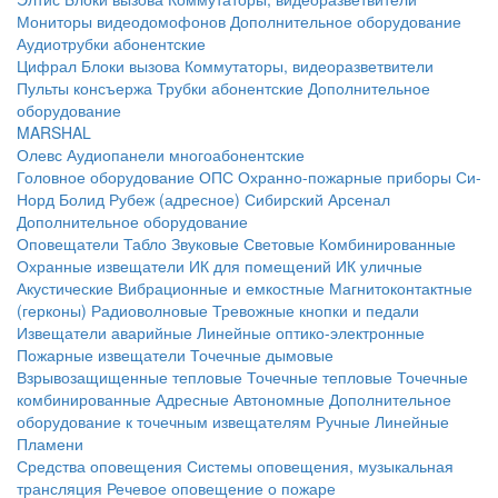
Мониторы видеодомофонов
Дополнительное оборудование
Аудиотрубки абонентские
Цифрал
Блоки вызова
Коммутаторы, видеоразветвители
Пульты консъержа
Трубки абонентские
Дополнительное
оборудование
MARSHAL
Олевс
Аудиопанели многоабонентские
Головное оборудование ОПС
Охранно-пожарные приборы
Си-
Норд
Болид
Рубеж (адресное)
Сибирский Арсенал
Дополнительное оборудование
Оповещатели
Табло
Звуковые
Световые
Комбинированные
Охранные извещатели
ИК для помещений
ИК уличные
Акустические
Вибрационные и емкостные
Магнитоконтактные
(герконы)
Радиоволновые
Тревожные кнопки и педали
Извещатели аварийные
Линейные оптико-электронные
Пожарные извещатели
Точечные дымовые
Взрывозащищенные тепловые
Точечные тепловые
Точечные
комбинированные
Адресные
Автономные
Дополнительное
оборудование к точечным извещателям
Ручные
Линейные
Пламени
Средства оповещения
Системы оповещения, музыкальная
трансляция
Речевое оповещение о пожаре