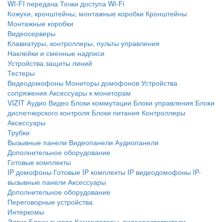
WI-FI передача
Точки доступа Wi-Fi
Кожухи, кронштейны, монтажные коробки
Кронштейны
Монтажные коробки
Видеосерверы
Клавиатуры, контроллеры, пульты управления
Наклейки и сменные надписи
Устройства защиты линий
Тестеры
Видеодомофоны
Мониторы домофонов
Устройства
сопряжения
Аксессуары к мониторам
VIZIT
Аудио
Видео
Блоки коммутации
Блоки управления
Блоки
диспетчерского контроля
Блоки питания
Контроллеры
Аксессуары
Трубки
Вызывные панели
Видеопанели
Аудиопанели
Дополнительное оборудование
Готовые комплекты
IP домофоны
Готовые IP комплекты
IP видеодомофоны
IP-
вызывные панели
Аксессуары
Дополнительное оборудование
Переговорные устройства
Интеркомы
Элтис
Блоки вызова
Коммутаторы, видеоразветвители