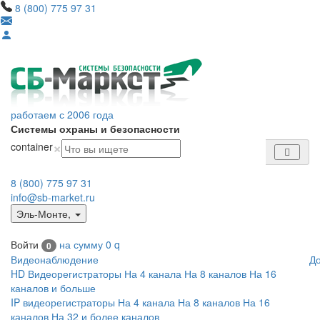
8 (800) 775 97 31
работаем с 2006 года
Системы охраны и безопасности
×
container
8 (800) 775 97 31
info@sb-market.ru
Эль-Монте
,
Войти
на сумму
0
q
0
Видеонаблюдение
Д
HD Видеорегистраторы
На 4 канала
На 8 каналов
На 16
каналов и больше
IP видеорегистраторы
На 4 канала
На 8 каналов
На 16
каналов
На 32 и более каналов