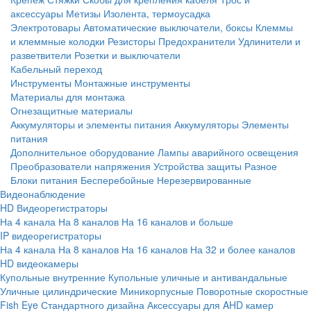
аксессуары
Метизы
Изолента, термоусадка
Электротовары
Автоматические выключатели, боксы
Клеммы
и клеммные колодки
Резисторы
Предохранители
Удлинители и
разветвители
Розетки и выключатели
Кабельный переход
Инструменты
Монтажные инструменты
Материалы для монтажа
Огнезащитные материалы
Аккумуляторы и элементы питания
Аккумуляторы
Элементы
питания
Дополнительное оборудование
Лампы аварийного освещения
Преобразователи напряжения
Устройства защиты
Разное
Блоки питания
Бесперебойные
Нерезервированные
Видеонаблюдение
HD Видеорегистраторы
На 4 канала
На 8 каналов
На 16 каналов и больше
IP видеорегистраторы
На 4 канала
На 8 каналов
На 16 каналов
На 32 и более каналов
HD видеокамеры
Купольные внутренние
Купольные уличные и антивандальные
Уличные цилиндрические
Миникорпусные
Поворотные скоростные
Fish Eye
Стандартного дизайна
Аксессуары для AHD камер