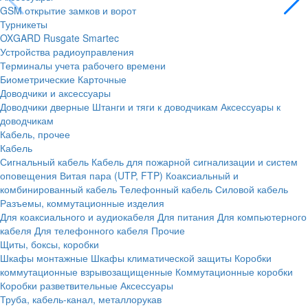
GSM открытие замков и ворот
Турникеты
OXGARD
Rusgate
Smartec
Устройства радиоуправления
Терминалы учета рабочего времени
Биометрические
Карточные
Доводчики и аксессуары
Доводчики дверные
Штанги и тяги к доводчикам
Аксессуары к
доводчикам
Кабель, прочее
Кабель
Сигнальный кабель
Кабель для пожарной сигнализации и систем
оповещения
Витая пара (UTP, FTP)
Коаксиальный и
комбинированный кабель
Телефонный кабель
Силовой кабель
Разъемы, коммутационные изделия
Для коаксиального и аудиокабеля
Для питания
Для компьютерного
кабеля
Для телефонного кабеля
Прочие
Щиты, боксы, коробки
Шкафы монтажные
Шкафы климатической защиты
Коробки
коммутационные взрывозащищенные
Коммутационные коробки
Коробки разветвительные
Аксессуары
Труба, кабель-канал, металлорукав