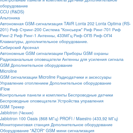
оборудование
CCU (R&DS)
Альтоника
Автономная GSM-сигнализация TAVR
Lonta 202
Lonta Optima (RS-
201)
Риф Стринг-200
Система "Консьерж"
Риф Ринг-701
Риф
Ринг-2
Риф Ринг-1
Антенны, 433МГц
Риф-ОП5
Риф-ОП4
Клавиатуры, дополнительное оборудование.
Сибирский Арсенал
Автономные GSM сигнализации
Приборы GSM охраны
Радиоканальные оповещатели
Антенны для усиления сигнала
GSM
Дополнительное оборудование
Microline
GSM cигнализации Microline
Радиодатчики и аксессуары
Управление отоплением
Дополнительное оборудование
iFlow
Контрольные панели и комплекты
Беспроводные датчики
Беспроводные оповещатели
Устройства управления
GSM Трекер
Jablotron (Чехия)
Jablotron 100
Oasis (868 МГц)
PROFI / Maestro (433,92 МГц)
Мониторинговая станция
Дополнительное оборудование
Оборудование "AZOR" GSM мини сигнализация