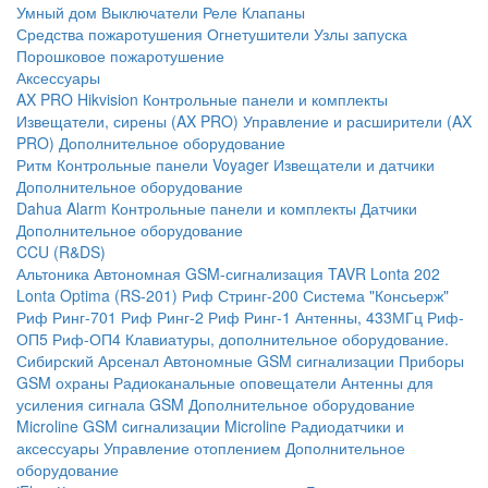
Умный дом
Выключатели
Реле
Клапаны
Средства пожаротушения
Огнетушители
Узлы запуска
Порошковое пожаротушение
Аксессуары
AX PRO Hikvision
Контрольные панели и комплекты
Извещатели, сирены (AX PRO)
Управление и расширители (AX
PRO)
Дополнительное оборудование
Ритм
Контрольные панели
Voyager
Извещатели и датчики
Дополнительное оборудование
Dahua Alarm
Контрольные панели и комплекты
Датчики
Дополнительное оборудование
CCU (R&DS)
Альтоника
Автономная GSM-сигнализация TAVR
Lonta 202
Lonta Optima (RS-201)
Риф Стринг-200
Система "Консьерж"
Риф Ринг-701
Риф Ринг-2
Риф Ринг-1
Антенны, 433МГц
Риф-
ОП5
Риф-ОП4
Клавиатуры, дополнительное оборудование.
Сибирский Арсенал
Автономные GSM сигнализации
Приборы
GSM охраны
Радиоканальные оповещатели
Антенны для
усиления сигнала GSM
Дополнительное оборудование
Microline
GSM cигнализации Microline
Радиодатчики и
аксессуары
Управление отоплением
Дополнительное
оборудование