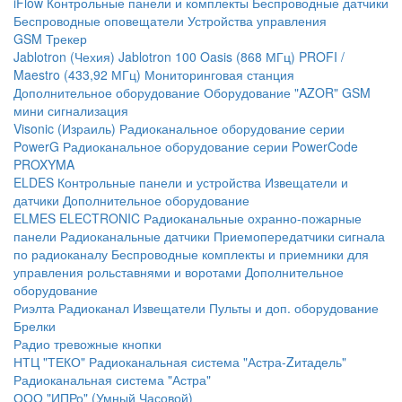
iFlow
Контрольные панели и комплекты
Беспроводные датчики
Беспроводные оповещатели
Устройства управления
GSM Трекер
Jablotron (Чехия)
Jablotron 100
Oasis (868 МГц)
PROFI /
Maestro (433,92 МГц)
Мониторинговая станция
Дополнительное оборудование
Оборудование "AZOR" GSM
мини сигнализация
Visonic (Израиль)
Радиоканальное оборудование серии
PowerG
Радиоканальное оборудование серии PowerCode
PROXYMA
ELDES
Контрольные панели и устройства
Извещатели и
датчики
Дополнительное оборудование
ELMES ELECTRONIC
Радиоканальные охранно-пожарные
панели
Радиоканальные датчики
Приемопередатчики сигнала
по радиоканалу
Беспроводные комплекты и приемники для
управления рольставнями и воротами
Дополнительное
оборудование
Риэлта Радиоканал
Извещатели
Пульты и доп. оборудование
Брелки
Радио тревожные кнопки
НТЦ "ТЕКО"
Радиоканальная система "Астра-Zитадель"
Радиоканальная система "Астра"
ООО "ИПРо" (Умный Часовой)