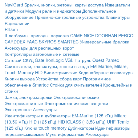
NaviGard
Брелки, кнопки, жетоны, карты доступа
Извещатели
и датчики
Модули реле и индикаторы
Дополнительное
оборудование
Приемно-контрольные устройства
Клавиатуры
Радиолинии
RiDom
Шлагбаумы, приводы, парковка
CAME
NICE
DOORHAN
PERCO
CARDDEX
FAAC
SKYROS
SMARTEC
Универсальные брелоки
Аксессуары для распашных ворот
Контроллеры автономные и сетевые
Сетевой СКУД
Gate
IronLogic
VGL Патруль
Quest
Parsec
Считыватели, клавиатуры, кнопки выхода
EM-Marine, Mifare,
Touch Memory
HID
Биометрические
Кодонаборные клавиатуры
Кнопки выхода
Устройства сбора карт
Программное
обеспечение Smartec
Стойки для считывателей
Кронштейны и
стойки
Замки, электрозащелки
Электромеханические
Электромагнитные
Электромеханические защелки
Электронные
Аксессуары
Идентификаторы и дубликаторы
EM-Marine (125 кГц)
Mifare
(13,56 мГц)
HID (125 кГц)
HID iCLASS (13,56 мГц)
UHF
Temic
(125 кГц)
Ключи touch memory
Дубликаторы
Идентификаторы
перезаписываемые
Мультиформатные
Аксессуары