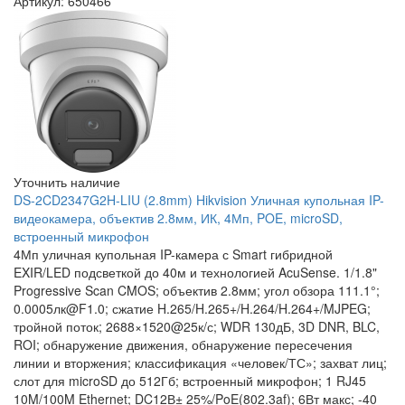
Артикул: 650466
Уточнить наличие
DS-2CD2347G2H-LIU (2.8mm) Hikvision Уличная купольная IP-
видеокамера, объектив 2.8мм, ИК, 4Мп, POE, microSD,
встроенный микрофон
4Мп уличная купольная IP-камера с Smart гибридной
EXIR/LED подсветкой до 40м и технологией AcuSense. 1/1.8"
Progressive Scan CMOS; объектив 2.8мм; угол обзора 111.1°;
0.0005лк@F1.0; сжатие H.265/H.265+/H.264/H.264+/MJPEG;
тройной поток; 2688×1520@25к/с; WDR 130дБ, 3D DNR, BLC,
ROI; обнаружение движения, обнаружение пересечения
линии и вторжения; классификация «человек/ТС»; захват лиц;
слот для microSD до 512Гб; встроенный микрофон; 1 RJ45
10M/100M Ethernet; DC12В± 25%/PoE(802.3af); 6Вт макс; -40