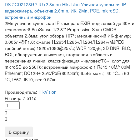
DS-2CD2123G2-IU (2.8mm) Hikvision Уличная купольная IP-
видеокамера, объектив 2.8mm, ИК, 2Мп, POE, microSD,
встроенный микрофон
2Мп уличная купольная IP-камера с EXIR-подсветкой до 30м и
технологией AcuSense 1/2.8"" Progressive Scan CMOS;
объектив 2.8мм; угол обзора 107°; механический ИК-фильтр;
0.005лк@F1.6; сжатие H.265/H.265+/H.264/H.264+/MJPEG;
тройной поток; 1920×1080@25к/с; WDR 120дБ, 3D DNR, BLC,
ROI; обнаружение движения, вторжения в область и
пересечения линии; классификация «человек/ТС»; слот для
microSD до 256Гб; встроенный микрофон; 1 RJ45 10M/100M
Ethernet; DC12В± 25%/PoE(802.3af); 6.5Вт макс; -40 °C...+60
°C; IP67; IK10; вес 0.57кг.
Производитель:
HikVision
Розница
7 511
q
В корзину