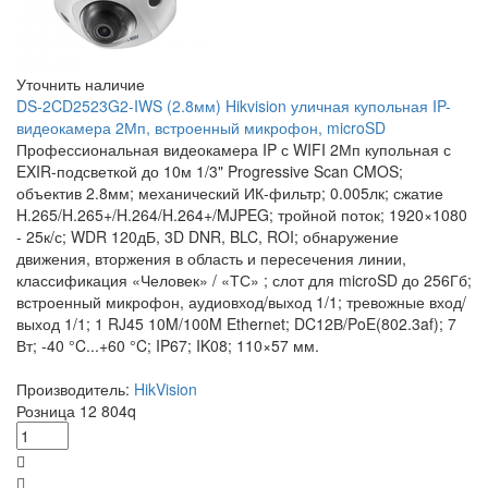
Уточнить наличие
DS-2CD2523G2-IWS (2.8мм) Hikvision уличная купольная IP-
видеокамера 2Мп, встроенный микрофон, microSD
Профессиональная видеокамера IP с WIFI 2Мп купольная с
EXIR-подсветкой до 10м 1/3" Progressive Scan CMOS;
объектив 2.8мм; механический ИК-фильтр; 0.005лк; сжатие
H.265/H.265+/H.264/H.264+/MJPEG; тройной поток; 1920×1080
- 25к/с; WDR 120дБ, 3D DNR, BLC, ROI; обнаружение
движения, вторжения в область и пересечения линии,
классификация «Человек» / «ТС» ; слот для microSD до 256Гб;
встроенный микрофон, аудиовход/выход 1/1; тревожные вход/
выход 1/1; 1 RJ45 10M/100M Ethernet; DC12В/PoE(802.3af); 7
Вт; -40 °C...+60 °C; IP67; IK08; 110×57 мм.
Производитель:
HikVision
Розница
12 804
q