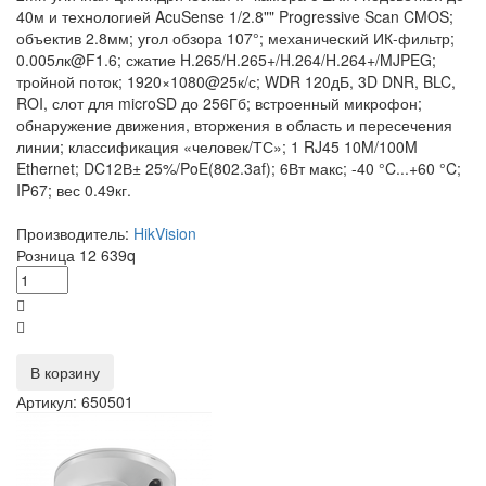
40м и технологией AcuSense 1/2.8"" Progressive Scan CMOS;
объектив 2.8мм; угол обзора 107°; механический ИК-фильтр;
0.005лк@F1.6; сжатие H.265/H.265+/H.264/H.264+/MJPEG;
тройной поток; 1920×1080@25к/с; WDR 120дБ, 3D DNR, BLC,
ROI, слот для microSD до 256Гб; встроенный микрофон;
обнаружение движения, вторжения в область и пересечения
линии; классификация «человек/ТС»; 1 RJ45 10M/100M
Ethernet; DC12В± 25%/PoE(802.3af); 6Вт макс; -40 °C...+60 °C;
IP67; вес 0.49кг.
Производитель:
HikVision
Розница
12 639
q
В корзину
Артикул: 650501