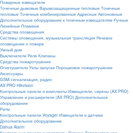
Пожарные извещатели
Точечные дымовые
Взрывозащищенные тепловые
Точечные
тепловые
Точечные комбинированные
Адресные
Автономные
Дополнительное оборудование к точечным извещателям
Ручные
Линейные
Пламени
Средства оповещения
Системы оповещения, музыкальная трансляция
Речевое
оповещение о пожаре
Умный дом
Выключатели
Реле
Клапаны
Средства пожаротушения
Огнетушители
Узлы запуска
Порошковое пожаротушение
Аксессуары
GSM-сигнализация, радио
AX PRO Hikvision
Контрольные панели и комплекты
Извещатели, сирены (AX PRO)
Управление и расширители (AX PRO)
Дополнительное
оборудование
Ритм
Контрольные панели
Voyager
Извещатели и датчики
Дополнительное оборудование
Dahua Alarm
Контрольные панели и комплекты
Датчики
Дополнительное