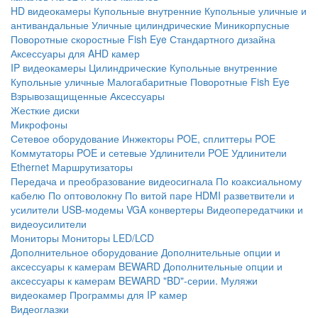
HD видеокамеры
Купольные внутренние
Купольные уличные и
антивандальные
Уличные цилиндрические
Миникорпусные
Поворотные скоростные
Fish Eye
Стандартного дизайна
Аксессуары для AHD камер
IP видеокамеры
Цилиндрические
Купольные внутренние
Купольные уличные
Малогабаритные
Поворотные
Fish Eye
Взрывозащищенные
Аксессуары
Жесткие диски
Микрофоны
Сетевое оборудование
Инжекторы POE, сплиттеры POE
Коммутаторы POE и сетевые
Удлинители POE
Удлинители
Ethernet
Маршрутизаторы
Передача и преобразование видеосигнала
По коаксиальному
кабелю
По оптоволокну
По витой паре
HDMI разветвители и
усилители
USB-модемы
VGA конвертеры
Видеопередатчики и
видеоусилители
Мониторы
Мониторы LED/LCD
Дополнительное оборудование
Дополнительные опции и
аксессуары к камерам BEWARD
Дополнительные опции и
аксессуары к камерам BEWARD "BD"-серии.
Муляжи
видеокамер
Программы для IP камер
Видеоглазки