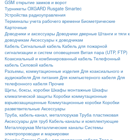
GSM открытие замков и ворот
Турникеты
OXGARD
Rusgate
Smartec
Устройства радиоуправления
Терминалы учета рабочего времени
Биометрические
Карточные
Доводчики и аксессуары
Доводчики дверные
Штанги и тяги к
доводчикам
Аксессуары к доводчикам
Кабель
Сигнальный кабель
Кабель для пожарной
сигнализации и систем оповещения
Витая пара (UTP, FTP)
Коаксиальный и комбинированный кабель
Телефонный
кабель
Силовой кабель
Разъемы, коммутационные изделия
Для коаксиального и
аудиокабеля
Для питания
Для компьютерного кабеля
Для
телефонного кабеля
Прочие
Щиты, боксы, коробки
Шкафы монтажные
Шкафы
климатической защиты
Коробки коммутационные
взрывозащищенные
Коммутационные коробки
Коробки
разветвительные
Аксессуары
Труба, кабель-канал, металлорукав
Труба пластиковая
Аксессуары для труб
Кабель-каналы и комплектующие
Металлорукав
Металлические каналы
Системы
электропроводки и маркировки
Крепёж
Стяжки
Скобы для крепления кабеля
Трос и