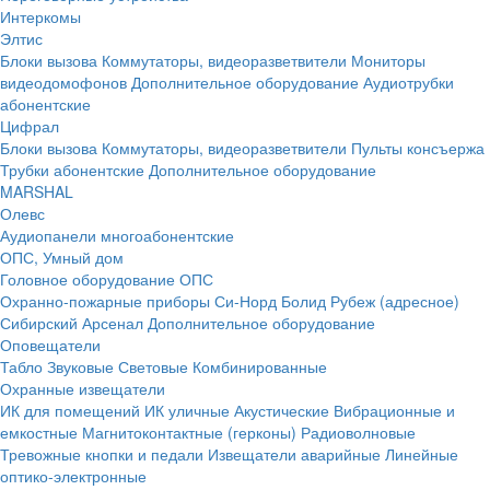
Интеркомы
Элтис
Блоки вызова
Коммутаторы, видеоразветвители
Мониторы
видеодомофонов
Дополнительное оборудование
Аудиотрубки
абонентские
Цифрал
Блоки вызова
Коммутаторы, видеоразветвители
Пульты консъержа
Трубки абонентские
Дополнительное оборудование
MARSHAL
Олевс
Аудиопанели многоабонентские
ОПС, Умный дом
Головное оборудование ОПС
Охранно-пожарные приборы
Си-Норд
Болид
Рубеж (адресное)
Сибирский Арсенал
Дополнительное оборудование
Оповещатели
Табло
Звуковые
Световые
Комбинированные
Охранные извещатели
ИК для помещений
ИК уличные
Акустические
Вибрационные и
емкостные
Магнитоконтактные (герконы)
Радиоволновые
Тревожные кнопки и педали
Извещатели аварийные
Линейные
оптико-электронные