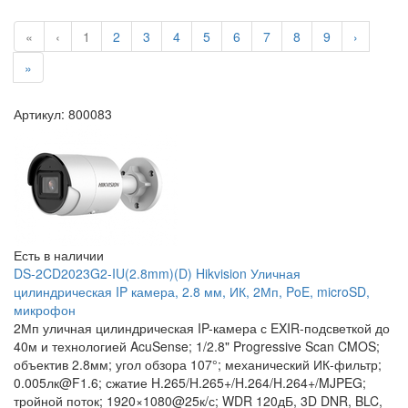
«
‹
1
2
3
4
5
6
7
8
9
›
»
Артикул: 800083
Есть в наличии
DS-2CD2023G2-IU(2.8mm)(D) Hikvision Уличная
цилиндрическая IP камера, 2.8 мм, ИК, 2Мп, PoE, microSD,
микрофон
2Мп уличная цилиндрическая IP-камера с EXIR-подсветкой до
40м и технологией AcuSense; 1/2.8" Progressive Scan CMOS;
объектив 2.8мм; угол обзора 107°; механический ИК-фильтр;
0.005лк@F1.6; сжатие H.265/H.265+/H.264/H.264+/MJPEG;
тройной поток; 1920×1080@25к/с; WDR 120дБ, 3D DNR, BLC,