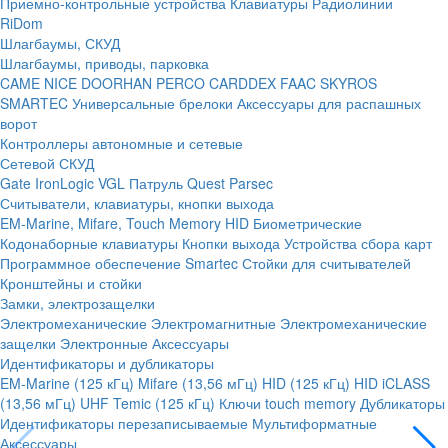
Приемно-контрольные устройства
Клавиатуры
Радиолинии
RiDom
Шлагбаумы, СКУД
Шлагбаумы, приводы, парковка
CAME
NICE
DOORHAN
PERCO
CARDDEX
FAAC
SKYROS
SMARTEC
Универсальные брелоки
Аксессуары для распашных
ворот
Контроллеры автономные и сетевые
Сетевой СКУД
Gate
IronLogic
VGL Патруль
Quest
Parsec
Считыватели, клавиатуры, кнопки выхода
EM-Marine, Mifare, Touch Memory
HID
Биометрические
Кодонаборные клавиатуры
Кнопки выхода
Устройства сбора карт
Программное обеспечение Smartec
Стойки для считывателей
Кронштейны и стойки
Замки, электрозащелки
Электромеханические
Электромагнитные
Электромеханические
защелки
Электронные
Аксессуары
Идентификаторы и дубликаторы
EM-Marine (125 кГц)
Mifare (13,56 мГц)
HID (125 кГц)
HID iCLASS
(13,56 мГц)
UHF
Temic (125 кГц)
Ключи touch memory
Дубликаторы
Идентификаторы перезаписываемые
Мультиформатные
Аксессуары