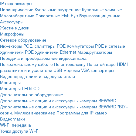
IP видеокамеры
Цилиндрические
Купольные внутренние
Купольные уличные
Малогабаритные
Поворотные
Fish Eye
Взрывозащищенные
Аксессуары
Жесткие диски
Микрофоны
Сетевое оборудование
Инжекторы POE, сплиттеры POE
Коммутаторы POE и сетевые
Удлинители POE
Удлинители Ethernet
Маршрутизаторы
Передача и преобразование видеосигнала
По коаксиальному кабелю
По оптоволокну
По витой паре
HDMI
разветвители и усилители
USB-модемы
VGA конвертеры
Видеопередатчики и видеоусилители
Мониторы
Мониторы LED/LCD
Дополнительное оборудование
Дополнительные опции и аксессуары к камерам BEWARD
Дополнительные опции и аксессуары к камерам BEWARD "BD"-
серии.
Муляжи видеокамер
Программы для IP камер
Видеоглазки
WI-FI передача
Точки доступа Wi-Fi