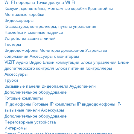
WI-FI передача
Точки доступа Wi-Fi
Кожухи, кронштейны, монтажные коробки
Кронштейны
Монтажные коробки
Видеосерверы
Клавиатуры, контроллеры, пульты управления
Наклейки и сменные надписи
Устройства защиты линий
Тестеры
Видеодомофоны
Мониторы домофонов
Устройства
сопряжения
Аксессуары к мониторам
VIZIT
Аудио
Видео
Блоки коммутации
Блоки управления
Блоки
диспетчерского контроля
Блоки питания
Контроллеры
Аксессуары
Трубки
Вызывные панели
Видеопанели
Аудиопанели
Дополнительное оборудование
Готовые комплекты
IP домофоны
Готовые IP комплекты
IP видеодомофоны
IP-
вызывные панели
Аксессуары
Дополнительное оборудование
Переговорные устройства
Интеркомы
Элтис
Блоки вызова
Коммутаторы, видеоразветвители