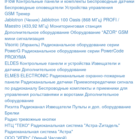
iFlow
Контрольные панели и комплекты
Беспроводные датчики
Беспроводные оповещатели
Устройства управления
GSM Трекер
Jablotron (Чехия)
Jablotron 100
Oasis (868 МГц)
PROFI /
Maestro (433,92 МГц)
Мониторинговая станция
Дополнительное оборудование
Оборудование "AZOR" GSM
мини сигнализация
Visonic (Израиль)
Радиоканальное оборудование серии
PowerG
Радиоканальное оборудование серии PowerCode
PROXYMA
ELDES
Контрольные панели и устройства
Извещатели и
датчики
Дополнительное оборудование
ELMES ELECTRONIC
Радиоканальные охранно-пожарные
панели
Радиоканальные датчики
Приемопередатчики сигнала
по радиоканалу
Беспроводные комплекты и приемники для
управления рольставнями и воротами
Дополнительное
оборудование
Риэлта Радиоканал
Извещатели
Пульты и доп. оборудование
Брелки
Радио тревожные кнопки
НТЦ "ТЕКО"
Радиоканальная система "Астра-Zитадель"
Радиоканальная система "Астра"
ООО "ИПРо" (Умный Часовой)