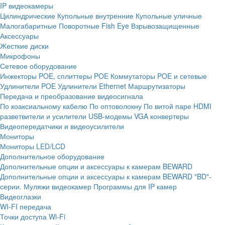
IP видеокамеры
Цилиндрические
Купольные внутренние
Купольные уличные
Малогабаритные
Поворотные
Fish Eye
Взрывозащищенные
Аксессуары
Жесткие диски
Микрофоны
Сетевое оборудование
Инжекторы POE, сплиттеры POE
Коммутаторы POE и сетевые
Удлинители POE
Удлинители Ethernet
Маршрутизаторы
Передача и преобразование видеосигнала
По коаксиальному кабелю
По оптоволокну
По витой паре
HDMI
разветвители и усилители
USB-модемы
VGA конвертеры
Видеопередатчики и видеоусилители
Мониторы
Мониторы LED/LCD
Дополнительное оборудование
Дополнительные опции и аксессуары к камерам BEWARD
Дополнительные опции и аксессуары к камерам BEWARD "BD"-
серии.
Муляжи видеокамер
Программы для IP камер
Видеоглазки
WI-FI передача
Точки доступа Wi-Fi