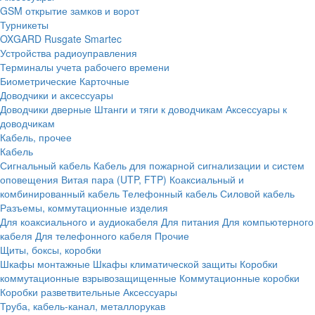
GSM открытие замков и ворот
Турникеты
OXGARD
Rusgate
Smartec
Устройства радиоуправления
Терминалы учета рабочего времени
Биометрические
Карточные
Доводчики и аксессуары
Доводчики дверные
Штанги и тяги к доводчикам
Аксессуары к
доводчикам
Кабель, прочее
Кабель
Сигнальный кабель
Кабель для пожарной сигнализации и систем
оповещения
Витая пара (UTP, FTP)
Коаксиальный и
комбинированный кабель
Телефонный кабель
Силовой кабель
Разъемы, коммутационные изделия
Для коаксиального и аудиокабеля
Для питания
Для компьютерного
кабеля
Для телефонного кабеля
Прочие
Щиты, боксы, коробки
Шкафы монтажные
Шкафы климатической защиты
Коробки
коммутационные взрывозащищенные
Коммутационные коробки
Коробки разветвительные
Аксессуары
Труба, кабель-канал, металлорукав