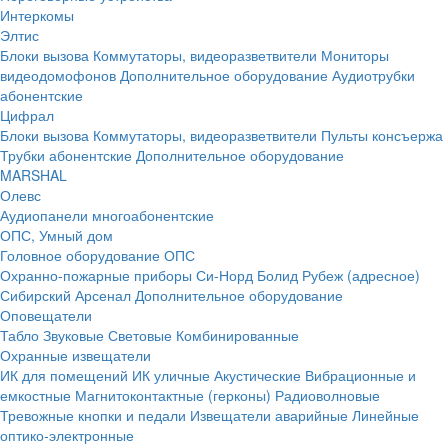
Интеркомы
Элтис
Блоки вызова
Коммутаторы, видеоразветвители
Мониторы
видеодомофонов
Дополнительное оборудование
Аудиотрубки
абонентские
Цифрал
Блоки вызова
Коммутаторы, видеоразветвители
Пульты консъержа
Трубки абонентские
Дополнительное оборудование
MARSHAL
Олевс
Аудиопанели многоабонентские
ОПС, Умный дом
Головное оборудование ОПС
Охранно-пожарные приборы
Си-Норд
Болид
Рубеж (адресное)
Сибирский Арсенал
Дополнительное оборудование
Оповещатели
Табло
Звуковые
Световые
Комбинированные
Охранные извещатели
ИК для помещений
ИК уличные
Акустические
Вибрационные и
емкостные
Магнитоконтактные (герконы)
Радиоволновые
Тревожные кнопки и педали
Извещатели аварийные
Линейные
оптико-электронные