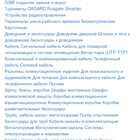
GSM открытие замков и ворот
Турникеты
OXGARD
Rusgate
Smartec
Устройства радиоуправления
Терминалы учета рабочего времени
Биометрические
Карточные
Доводчики и аксессуары
Доводчики дверные
Штанги и тяги к
доводчикам
Аксессуары к доводчикам
Кабель
Сигнальный кабель
Кабель для пожарной
сигнализации и систем оповещения
Витая пара (UTP, FTP)
Коаксиальный и комбинированный кабель
Телефонный
кабель
Силовой кабель
Разъемы, коммутационные изделия
Для коаксиального и
аудиокабеля
Для питания
Для компьютерного кабеля
Для
телефонного кабеля
Прочие
Щиты, боксы, коробки
Шкафы монтажные
Шкафы
климатической защиты
Коробки коммутационные
взрывозащищенные
Коммутационные коробки
Коробки
разветвительные
Аксессуары
Труба, кабель-канал, металлорукав
Труба пластиковая
Аксессуары для труб
Кабель-каналы и комплектующие
Металлорукав
Металлические каналы
Системы
электропроводки и маркировки
Крепёж
Стяжки
Скобы для крепления кабеля
Трос и