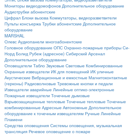
Мониторы видеодомофонов
Дополнительное оборудование
Аудиотрубки абонентские
Цифрал
Блоки вызова
Коммутаторы, видеоразветвители
Пульты консъержа
Трубки абонентские
Дополнительное
оборудование
MARSHAL
Олевс
Аудиопанели многоабонентские
Головное оборудование ОПС
Охранно-пожарные приборы
Си-
Норд
Болид
Рубеж (адресное)
Сибирский Арсенал
Дополнительное оборудование
Оповещатели
Табло
Звуковые
Световые
Комбинированные
Охранные извещатели
ИК для помещений
ИК уличные
Акустические
Вибрационные и емкостные
Магнитоконтактные
(герконы)
Радиоволновые
Тревожные кнопки и педали
Извещатели аварийные
Линейные оптико-электронные
Пожарные извещатели
Точечные дымовые
Взрывозащищенные тепловые
Точечные тепловые
Точечные
комбинированные
Адресные
Автономные
Дополнительное
оборудование к точечным извещателям
Ручные
Линейные
Пламени
Средства оповещения
Системы оповещения, музыкальная
трансляция
Речевое оповещение о пожаре