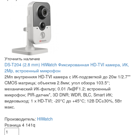
Уточнить наличие
DS-T204 (2.8 mm) HiWatch Фиксированная HD-TVI камера, ИК,
2Mp, встроенный микрофон
2Мп внутренняя HD-TVI камера с ИК-подсветкой до 20м 1/2.7""
CMOS матрица; объектив 2.8мм; угол обзора 103.5°;
механический ИК-фильтр; 0.01 Лк@F1.2; встроенный
микрофон; PIR-датчик*, 3D DNR; WDR, BLC, Smart ИК;
видеовыход: 1 х HD-TVI; -20°С до +45°С; 12В DC±30%, 5Вт
макс.
Производитель:
HiWatch
Розница
4 141
q