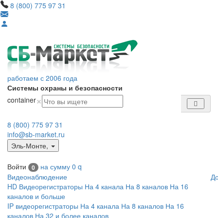
8 (800) 775 97 31
работаем с 2006 года
Системы охраны и безопасности
×
container
8 (800) 775 97 31
info@sb-market.ru
Эль-Монте
,
Войти
на сумму
0
q
0
Видеонаблюдение
Д
HD Видеорегистраторы
На 4 канала
На 8 каналов
На 16
каналов и больше
IP видеорегистраторы
На 4 канала
На 8 каналов
На 16
каналов
На 32 и более каналов