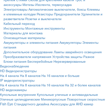
аксессуары
Метизы
Изолента, термоусадка
Электротовары
Автоматические выключатели, боксы
Клеммы
и клеммные колодки
Резисторы
Предохранители
Удлинители и
разветвители
Розетки и выключатели
Кабельный переход
Инструменты
Монтажные инструменты
Материалы для монтажа
Огнезащитные материалы
Аккумуляторы и элементы питания
Аккумуляторы
Элементы
питания
Дополнительное оборудование
Лампы аварийного освещения
Преобразователи напряжения
Устройства защиты
Разное
Блоки питания
Бесперебойные
Нерезервированные
Видеонаблюдение
HD Видеорегистраторы
На 4 канала
На 8 каналов
На 16 каналов и больше
IP видеорегистраторы
На 4 канала
На 8 каналов
На 16 каналов
На 32 и более каналов
HD видеокамеры
Купольные внутренние
Купольные уличные и антивандальные
Уличные цилиндрические
Миникорпусные
Поворотные скоростные
Fish Eye
Стандартного дизайна
Аксессуары для AHD камер