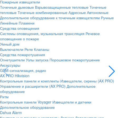
Пожарные извещатели
Точечные дымовые
Взрывозащищенные тепловые
Точечные
тепловые
Точечные комбинированные
Адресные
Автономные
Дополнительное оборудование к точечным извещателям
Ручные
Линейные
Пламени
Средства оповещения
Системы оповещения, музыкальная трансляция
Речевое
оповещение о пожаре
Умный дом
Выключатели
Реле
Клапаны
Средства пожаротушения
Огнетушители
Узлы запуска
Порошковое пожаротушение
Аксессуары
GSM-сигнализация, радио
AX PRO Hikvision
Контрольные панели и комплекты
Извещатели, сирены (AX PRO)
Управление и расширители (AX PRO)
Дополнительное
оборудование
Ритм
Контрольные панели
Voyager
Извещатели и датчики
Дополнительное оборудование
Dahua Alarm
Контрольные панели и комплекты
Датчики
Дополнительное