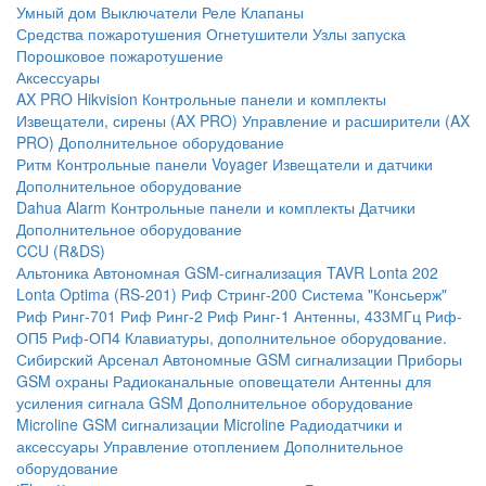
Умный дом
Выключатели
Реле
Клапаны
Средства пожаротушения
Огнетушители
Узлы запуска
Порошковое пожаротушение
Аксессуары
AX PRO Hikvision
Контрольные панели и комплекты
Извещатели, сирены (AX PRO)
Управление и расширители (AX
PRO)
Дополнительное оборудование
Ритм
Контрольные панели
Voyager
Извещатели и датчики
Дополнительное оборудование
Dahua Alarm
Контрольные панели и комплекты
Датчики
Дополнительное оборудование
CCU (R&DS)
Альтоника
Автономная GSM-сигнализация TAVR
Lonta 202
Lonta Optima (RS-201)
Риф Стринг-200
Система "Консьерж"
Риф Ринг-701
Риф Ринг-2
Риф Ринг-1
Антенны, 433МГц
Риф-
ОП5
Риф-ОП4
Клавиатуры, дополнительное оборудование.
Сибирский Арсенал
Автономные GSM сигнализации
Приборы
GSM охраны
Радиоканальные оповещатели
Антенны для
усиления сигнала GSM
Дополнительное оборудование
Microline
GSM cигнализации Microline
Радиодатчики и
аксессуары
Управление отоплением
Дополнительное
оборудование