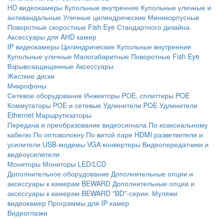
HD видеокамеры
Купольные внутренние
Купольные уличные и
антивандальные
Уличные цилиндрические
Миникорпусные
Поворотные скоростные
Fish Eye
Стандартного дизайна
Аксессуары для AHD камер
IP видеокамеры
Цилиндрические
Купольные внутренние
Купольные уличные
Малогабаритные
Поворотные
Fish Eye
Взрывозащищенные
Аксессуары
Жесткие диски
Микрофоны
Сетевое оборудование
Инжекторы POE, сплиттеры POE
Коммутаторы POE и сетевые
Удлинители POE
Удлинители
Ethernet
Маршрутизаторы
Передача и преобразование видеосигнала
По коаксиальному
кабелю
По оптоволокну
По витой паре
HDMI разветвители и
усилители
USB-модемы
VGA конвертеры
Видеопередатчики и
видеоусилители
Мониторы
Мониторы LED/LCD
Дополнительное оборудование
Дополнительные опции и
аксессуары к камерам BEWARD
Дополнительные опции и
аксессуары к камерам BEWARD "BD"-серии.
Муляжи
видеокамер
Программы для IP камер
Видеоглазки