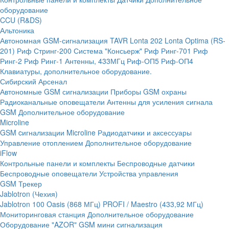
оборудование
CCU (R&DS)
Альтоника
Автономная GSM-сигнализация TAVR
Lonta 202
Lonta Optima (RS-
201)
Риф Стринг-200
Система "Консьерж"
Риф Ринг-701
Риф
Ринг-2
Риф Ринг-1
Антенны, 433МГц
Риф-ОП5
Риф-ОП4
Клавиатуры, дополнительное оборудование.
Сибирский Арсенал
Автономные GSM сигнализации
Приборы GSM охраны
Радиоканальные оповещатели
Антенны для усиления сигнала
GSM
Дополнительное оборудование
Microline
GSM cигнализации Microline
Радиодатчики и аксессуары
Управление отоплением
Дополнительное оборудование
iFlow
Контрольные панели и комплекты
Беспроводные датчики
Беспроводные оповещатели
Устройства управления
GSM Трекер
Jablotron (Чехия)
Jablotron 100
Oasis (868 МГц)
PROFI / Maestro (433,92 МГц)
Мониторинговая станция
Дополнительное оборудование
Оборудование "AZOR" GSM мини сигнализация