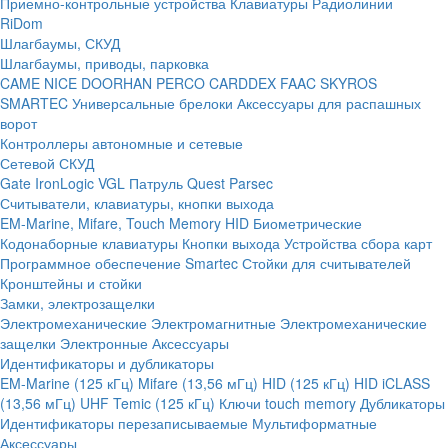
Приемно-контрольные устройства
Клавиатуры
Радиолинии
RiDom
Шлагбаумы, СКУД
Шлагбаумы, приводы, парковка
CAME
NICE
DOORHAN
PERCO
CARDDEX
FAAC
SKYROS
SMARTEC
Универсальные брелоки
Аксессуары для распашных
ворот
Контроллеры автономные и сетевые
Сетевой СКУД
Gate
IronLogic
VGL Патруль
Quest
Parsec
Считыватели, клавиатуры, кнопки выхода
EM-Marine, Mifare, Touch Memory
HID
Биометрические
Кодонаборные клавиатуры
Кнопки выхода
Устройства сбора карт
Программное обеспечение Smartec
Стойки для считывателей
Кронштейны и стойки
Замки, электрозащелки
Электромеханические
Электромагнитные
Электромеханические
защелки
Электронные
Аксессуары
Идентификаторы и дубликаторы
EM-Marine (125 кГц)
Mifare (13,56 мГц)
HID (125 кГц)
HID iCLASS
(13,56 мГц)
UHF
Temic (125 кГц)
Ключи touch memory
Дубликаторы
Идентификаторы перезаписываемые
Мультиформатные
Аксессуары