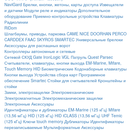
NaviGard
Брелки, кнопки, жетоны, карты доступа
Извещатели
и датчики
Модули реле и индикаторы
Дополнительное
оборудование
Приемно-контрольные устройства
Клавиатуры
Радиолинии
RiDom
Шлагбаумы, приводы, парковка
CAME
NICE
DOORHAN
PERCO
CARDDEX
FAAC
SKYROS
SMARTEC
Универсальные брелоки
Аксессуары для распашных ворот
Контроллеры автономные и сетевые
Сетевой СКУД
Gate
IronLogic
VGL Патруль
Quest
Parsec
Считыватели, клавиатуры, кнопки выхода
EM-Marine, Mifare,
Touch Memory
HID
Биометрические
Кодонаборные клавиатуры
Кнопки выхода
Устройства сбора карт
Программное
обеспечение Smartec
Стойки для считывателей
Кронштейны и
стойки
Замки, электрозащелки
Электромеханические
Электромагнитные
Электромеханические защелки
Электронные
Аксессуары
Идентификаторы и дубликаторы
EM-Marine (125 кГц)
Mifare
(13,56 мГц)
HID (125 кГц)
HID iCLASS (13,56 мГц)
UHF
Temic
(125 кГц)
Ключи touch memory
Дубликаторы
Идентификаторы
перезаписываемые
Мультиформатные
Аксессуары