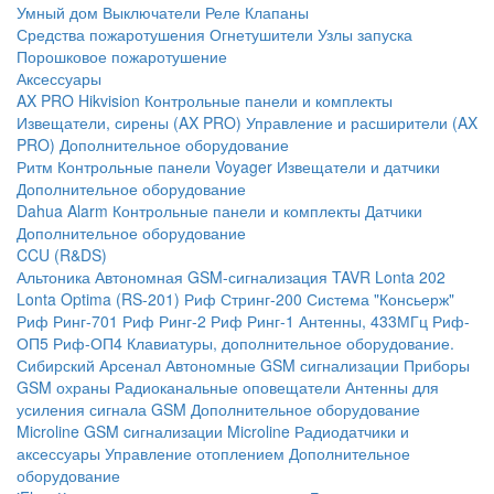
Умный дом
Выключатели
Реле
Клапаны
Средства пожаротушения
Огнетушители
Узлы запуска
Порошковое пожаротушение
Аксессуары
AX PRO Hikvision
Контрольные панели и комплекты
Извещатели, сирены (AX PRO)
Управление и расширители (AX
PRO)
Дополнительное оборудование
Ритм
Контрольные панели
Voyager
Извещатели и датчики
Дополнительное оборудование
Dahua Alarm
Контрольные панели и комплекты
Датчики
Дополнительное оборудование
CCU (R&DS)
Альтоника
Автономная GSM-сигнализация TAVR
Lonta 202
Lonta Optima (RS-201)
Риф Стринг-200
Система "Консьерж"
Риф Ринг-701
Риф Ринг-2
Риф Ринг-1
Антенны, 433МГц
Риф-
ОП5
Риф-ОП4
Клавиатуры, дополнительное оборудование.
Сибирский Арсенал
Автономные GSM сигнализации
Приборы
GSM охраны
Радиоканальные оповещатели
Антенны для
усиления сигнала GSM
Дополнительное оборудование
Microline
GSM cигнализации Microline
Радиодатчики и
аксессуары
Управление отоплением
Дополнительное
оборудование