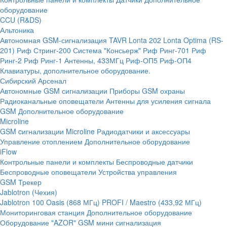
оборудование
CCU (R&DS)
Альтоника
Автономная GSM-сигнализация TAVR
Lonta 202
Lonta Optima (RS-
201)
Риф Стринг-200
Система "Консьерж"
Риф Ринг-701
Риф
Ринг-2
Риф Ринг-1
Антенны, 433МГц
Риф-ОП5
Риф-ОП4
Клавиатуры, дополнительное оборудование.
Сибирский Арсенал
Автономные GSM сигнализации
Приборы GSM охраны
Радиоканальные оповещатели
Антенны для усиления сигнала
GSM
Дополнительное оборудование
Microline
GSM cигнализации Microline
Радиодатчики и аксессуары
Управление отоплением
Дополнительное оборудование
iFlow
Контрольные панели и комплекты
Беспроводные датчики
Беспроводные оповещатели
Устройства управления
GSM Трекер
Jablotron (Чехия)
Jablotron 100
Oasis (868 МГц)
PROFI / Maestro (433,92 МГц)
Мониторинговая станция
Дополнительное оборудование
Оборудование "AZOR" GSM мини сигнализация