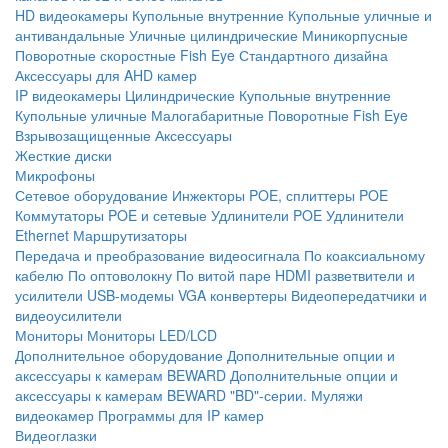
HD видеокамеры
Купольные внутренние
Купольные уличные и
антивандальные
Уличные цилиндрические
Миникорпусные
Поворотные скоростные
Fish Eye
Стандартного дизайна
Аксессуары для AHD камер
IP видеокамеры
Цилиндрические
Купольные внутренние
Купольные уличные
Малогабаритные
Поворотные
Fish Eye
Взрывозащищенные
Аксессуары
Жесткие диски
Микрофоны
Сетевое оборудование
Инжекторы POE, сплиттеры POE
Коммутаторы POE и сетевые
Удлинители POE
Удлинители
Ethernet
Маршрутизаторы
Передача и преобразование видеосигнала
По коаксиальному
кабелю
По оптоволокну
По витой паре
HDMI разветвители и
усилители
USB-модемы
VGA конвертеры
Видеопередатчики и
видеоусилители
Мониторы
Мониторы LED/LCD
Дополнительное оборудование
Дополнительные опции и
аксессуары к камерам BEWARD
Дополнительные опции и
аксессуары к камерам BEWARD "BD"-серии.
Муляжи
видеокамер
Программы для IP камер
Видеоглазки