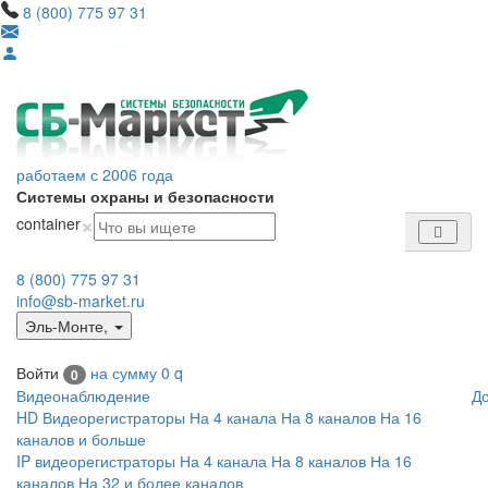
8 (800) 775 97 31
работаем с 2006 года
Системы охраны и безопасности
×
container
8 (800) 775 97 31
info@sb-market.ru
Эль-Монте
,
Войти
на сумму
0
q
0
Видеонаблюдение
Д
HD Видеорегистраторы
На 4 канала
На 8 каналов
На 16
каналов и больше
IP видеорегистраторы
На 4 канала
На 8 каналов
На 16
каналов
На 32 и более каналов