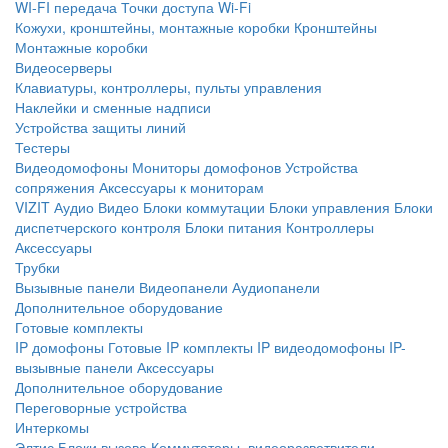
WI-FI передача
Точки доступа Wi-Fi
Кожухи, кронштейны, монтажные коробки
Кронштейны
Монтажные коробки
Видеосерверы
Клавиатуры, контроллеры, пульты управления
Наклейки и сменные надписи
Устройства защиты линий
Тестеры
Видеодомофоны
Мониторы домофонов
Устройства
сопряжения
Аксессуары к мониторам
VIZIT
Аудио
Видео
Блоки коммутации
Блоки управления
Блоки
диспетчерского контроля
Блоки питания
Контроллеры
Аксессуары
Трубки
Вызывные панели
Видеопанели
Аудиопанели
Дополнительное оборудование
Готовые комплекты
IP домофоны
Готовые IP комплекты
IP видеодомофоны
IP-
вызывные панели
Аксессуары
Дополнительное оборудование
Переговорные устройства
Интеркомы
Элтис
Блоки вызова
Коммутаторы, видеоразветвители