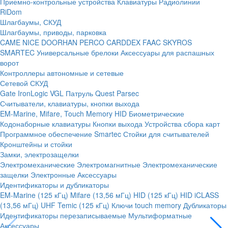
Приемно-контрольные устройства
Клавиатуры
Радиолинии
RiDom
Шлагбаумы, СКУД
Шлагбаумы, приводы, парковка
CAME
NICE
DOORHAN
PERCO
CARDDEX
FAAC
SKYROS
SMARTEC
Универсальные брелоки
Аксессуары для распашных
ворот
Контроллеры автономные и сетевые
Сетевой СКУД
Gate
IronLogic
VGL Патруль
Quest
Parsec
Считыватели, клавиатуры, кнопки выхода
EM-Marine, Mifare, Touch Memory
HID
Биометрические
Кодонаборные клавиатуры
Кнопки выхода
Устройства сбора карт
Программное обеспечение Smartec
Стойки для считывателей
Кронштейны и стойки
Замки, электрозащелки
Электромеханические
Электромагнитные
Электромеханические
защелки
Электронные
Аксессуары
Идентификаторы и дубликаторы
EM-Marine (125 кГц)
Mifare (13,56 мГц)
HID (125 кГц)
HID iCLASS
(13,56 мГц)
UHF
Temic (125 кГц)
Ключи touch memory
Дубликаторы
Идентификаторы перезаписываемые
Мультиформатные
Аксессуары