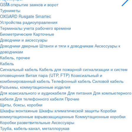
GSM открытие замков и ворот
Турникеты
OXGARD
Rusgate
Smartec
Устройства радиоуправления
Терминалы учета рабочего времени
Биометрические
Карточные
Доводчики и аксессуары
Доводчики дверные
Штанги и тяги к доводчикам
Аксессуары к
доводчикам
Кабель, прочее
Кабель
Сигнальный кабель
Кабель для пожарной сигнализации и систем
оповещения
Витая пара (UTP, FTP)
Коаксиальный и
комбинированный кабель
Телефонный кабель
Силовой кабель
Разъемы, коммутационные изделия
Для коаксиального и аудиокабеля
Для питания
Для компьютерного
кабеля
Для телефонного кабеля
Прочие
Щиты, боксы, коробки
Шкафы монтажные
Шкафы климатической защиты
Коробки
коммутационные взрывозащищенные
Коммутационные коробки
Коробки разветвительные
Аксессуары
Труба, кабель-канал, металлорукав