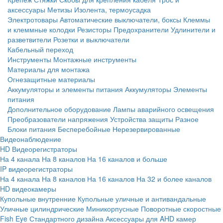
аксессуары
Метизы
Изолента, термоусадка
Электротовары
Автоматические выключатели, боксы
Клеммы
и клеммные колодки
Резисторы
Предохранители
Удлинители и
разветвители
Розетки и выключатели
Кабельный переход
Инструменты
Монтажные инструменты
Материалы для монтажа
Огнезащитные материалы
Аккумуляторы и элементы питания
Аккумуляторы
Элементы
питания
Дополнительное оборудование
Лампы аварийного освещения
Преобразователи напряжения
Устройства защиты
Разное
Блоки питания
Бесперебойные
Нерезервированные
Видеонаблюдение
HD Видеорегистраторы
На 4 канала
На 8 каналов
На 16 каналов и больше
IP видеорегистраторы
На 4 канала
На 8 каналов
На 16 каналов
На 32 и более каналов
HD видеокамеры
Купольные внутренние
Купольные уличные и антивандальные
Уличные цилиндрические
Миникорпусные
Поворотные скоростные
Fish Eye
Стандартного дизайна
Аксессуары для AHD камер