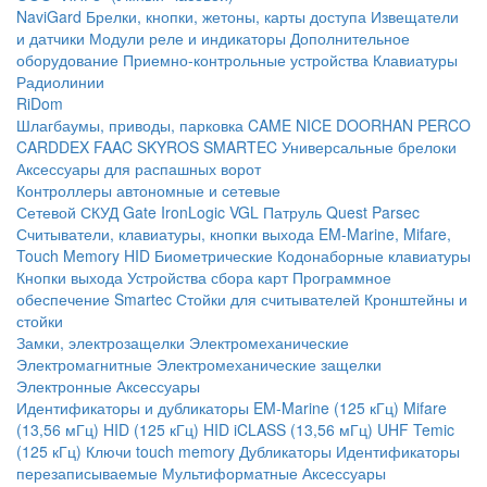
NaviGard
Брелки, кнопки, жетоны, карты доступа
Извещатели
и датчики
Модули реле и индикаторы
Дополнительное
оборудование
Приемно-контрольные устройства
Клавиатуры
Радиолинии
RiDom
Шлагбаумы, приводы, парковка
CAME
NICE
DOORHAN
PERCO
CARDDEX
FAAC
SKYROS
SMARTEC
Универсальные брелоки
Аксессуары для распашных ворот
Контроллеры автономные и сетевые
Сетевой СКУД
Gate
IronLogic
VGL Патруль
Quest
Parsec
Считыватели, клавиатуры, кнопки выхода
EM-Marine, Mifare,
Touch Memory
HID
Биометрические
Кодонаборные клавиатуры
Кнопки выхода
Устройства сбора карт
Программное
обеспечение Smartec
Стойки для считывателей
Кронштейны и
стойки
Замки, электрозащелки
Электромеханические
Электромагнитные
Электромеханические защелки
Электронные
Аксессуары
Идентификаторы и дубликаторы
EM-Marine (125 кГц)
Mifare
(13,56 мГц)
HID (125 кГц)
HID iCLASS (13,56 мГц)
UHF
Temic
(125 кГц)
Ключи touch memory
Дубликаторы
Идентификаторы
перезаписываемые
Мультиформатные
Аксессуары