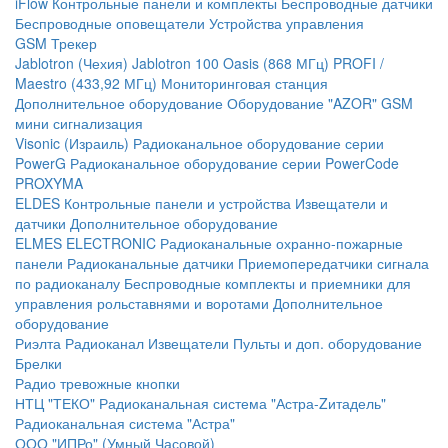
iFlow
Контрольные панели и комплекты
Беспроводные датчики
Беспроводные оповещатели
Устройства управления
GSM Трекер
Jablotron (Чехия)
Jablotron 100
Oasis (868 МГц)
PROFI /
Maestro (433,92 МГц)
Мониторинговая станция
Дополнительное оборудование
Оборудование "AZOR" GSM
мини сигнализация
Visonic (Израиль)
Радиоканальное оборудование серии
PowerG
Радиоканальное оборудование серии PowerCode
PROXYMA
ELDES
Контрольные панели и устройства
Извещатели и
датчики
Дополнительное оборудование
ELMES ELECTRONIC
Радиоканальные охранно-пожарные
панели
Радиоканальные датчики
Приемопередатчики сигнала
по радиоканалу
Беспроводные комплекты и приемники для
управления рольставнями и воротами
Дополнительное
оборудование
Риэлта Радиоканал
Извещатели
Пульты и доп. оборудование
Брелки
Радио тревожные кнопки
НТЦ "ТЕКО"
Радиоканальная система "Астра-Zитадель"
Радиоканальная система "Астра"
ООО "ИПРо" (Умный Часовой)