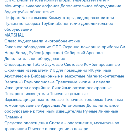
Мониторы видеодомофонов
Дополнительное оборудование
Аудиотрубки абонентские
Цифрал
Блоки вызова
Коммутаторы, видеоразветвители
Пульты консъержа
Трубки абонентские
Дополнительное
оборудование
MARSHAL
Олевс
Аудиопанели многоабонентские
Головное оборудование ОПС
Охранно-пожарные приборы
Си-
Норд
Болид
Рубеж (адресное)
Сибирский Арсенал
Дополнительное оборудование
Оповещатели
Табло
Звуковые
Световые
Комбинированные
Охранные извещатели
ИК для помещений
ИК уличные
Акустические
Вибрационные и емкостные
Магнитоконтактные
(герконы)
Радиоволновые
Тревожные кнопки и педали
Извещатели аварийные
Линейные оптико-электронные
Пожарные извещатели
Точечные дымовые
Взрывозащищенные тепловые
Точечные тепловые
Точечные
комбинированные
Адресные
Автономные
Дополнительное
оборудование к точечным извещателям
Ручные
Линейные
Пламени
Средства оповещения
Системы оповещения, музыкальная
трансляция
Речевое оповещение о пожаре