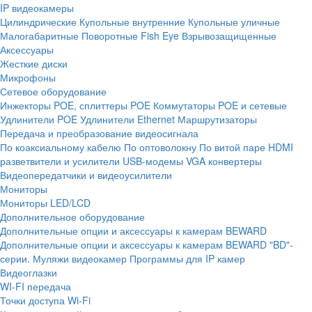
IP видеокамеры
Цилиндрические
Купольные внутренние
Купольные уличные
Малогабаритные
Поворотные
Fish Eye
Взрывозащищенные
Аксессуары
Жесткие диски
Микрофоны
Сетевое оборудование
Инжекторы POE, сплиттеры POE
Коммутаторы POE и сетевые
Удлинители POE
Удлинители Ethernet
Маршрутизаторы
Передача и преобразование видеосигнала
По коаксиальному кабелю
По оптоволокну
По витой паре
HDMI
разветвители и усилители
USB-модемы
VGA конвертеры
Видеопередатчики и видеоусилители
Мониторы
Мониторы LED/LCD
Дополнительное оборудование
Дополнительные опции и аксессуары к камерам BEWARD
Дополнительные опции и аксессуары к камерам BEWARD "BD"-
серии.
Муляжи видеокамер
Программы для IP камер
Видеоглазки
WI-FI передача
Точки доступа Wi-Fi