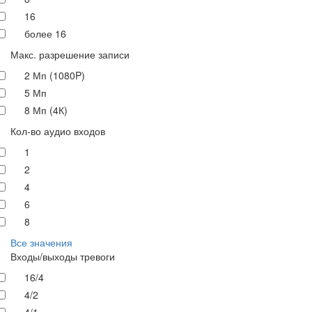
16
более 16
Макс. разрешение записи
2 Мп (1080P)
5 Мп
8 Мп (4К)
Кол-во аудио входов
1
2
4
6
8
Все значения
Входы/выходы тревоги
16/4
4/2