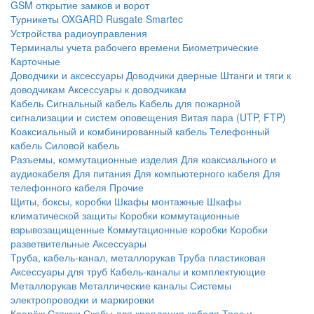
GSM открытие замков и ворот
Турникеты
OXGARD
Rusgate
Smartec
Устройства радиоуправления
Терминалы учета рабочего времени
Биометрические
Карточные
Доводчики и аксессуары
Доводчики дверные
Штанги и тяги к
доводчикам
Аксессуары к доводчикам
Кабель
Сигнальный кабель
Кабель для пожарной
сигнализации и систем оповещения
Витая пара (UTP, FTP)
Коаксиальный и комбинированный кабель
Телефонный
кабель
Силовой кабель
Разъемы, коммутационные изделия
Для коаксиального и
аудиокабеля
Для питания
Для компьютерного кабеля
Для
телефонного кабеля
Прочие
Щиты, боксы, коробки
Шкафы монтажные
Шкафы
климатической защиты
Коробки коммутационные
взрывозащищенные
Коммутационные коробки
Коробки
разветвительные
Аксессуары
Труба, кабель-канал, металлорукав
Труба пластиковая
Аксессуары для труб
Кабель-каналы и комплектующие
Металлорукав
Металлические каналы
Системы
электропроводки и маркировки
Крепёж
Стяжки
Скобы для крепления кабеля
Трос и