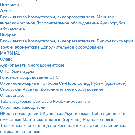
Интеркомы
Элтис
Блоки вызова
Коммутаторы, видеоразветвители
Мониторы
видеодомофонов
Дополнительное оборудование
Аудиотрубки
абонентские
Цифрал
Блоки вызова
Коммутаторы, видеоразветвители
Пульты консъержа
Трубки абонентские
Дополнительное оборудование
MARSHAL
Олевс
Аудиопанели многоабонентские
ОПС, Умный дом
Головное оборудование ОПС
Охранно-пожарные приборы
Си-Норд
Болид
Рубеж (адресное)
Сибирский Арсенал
Дополнительное оборудование
Оповещатели
Табло
Звуковые
Световые
Комбинированные
Охранные извещатели
ИК для помещений
ИК уличные
Акустические
Вибрационные и
емкостные
Магнитоконтактные (герконы)
Радиоволновые
Тревожные кнопки и педали
Извещатели аварийные
Линейные
оптико-электронные