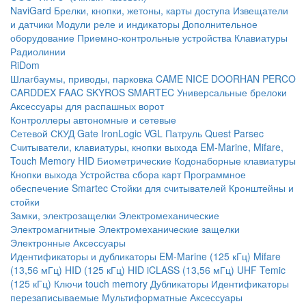
NaviGard
Брелки, кнопки, жетоны, карты доступа
Извещатели
и датчики
Модули реле и индикаторы
Дополнительное
оборудование
Приемно-контрольные устройства
Клавиатуры
Радиолинии
RiDom
Шлагбаумы, приводы, парковка
CAME
NICE
DOORHAN
PERCO
CARDDEX
FAAC
SKYROS
SMARTEC
Универсальные брелоки
Аксессуары для распашных ворот
Контроллеры автономные и сетевые
Сетевой СКУД
Gate
IronLogic
VGL Патруль
Quest
Parsec
Считыватели, клавиатуры, кнопки выхода
EM-Marine, Mifare,
Touch Memory
HID
Биометрические
Кодонаборные клавиатуры
Кнопки выхода
Устройства сбора карт
Программное
обеспечение Smartec
Стойки для считывателей
Кронштейны и
стойки
Замки, электрозащелки
Электромеханические
Электромагнитные
Электромеханические защелки
Электронные
Аксессуары
Идентификаторы и дубликаторы
EM-Marine (125 кГц)
Mifare
(13,56 мГц)
HID (125 кГц)
HID iCLASS (13,56 мГц)
UHF
Temic
(125 кГц)
Ключи touch memory
Дубликаторы
Идентификаторы
перезаписываемые
Мультиформатные
Аксессуары