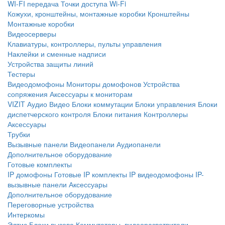
WI-FI передача
Точки доступа Wi-Fi
Кожухи, кронштейны, монтажные коробки
Кронштейны
Монтажные коробки
Видеосерверы
Клавиатуры, контроллеры, пульты управления
Наклейки и сменные надписи
Устройства защиты линий
Тестеры
Видеодомофоны
Мониторы домофонов
Устройства
сопряжения
Аксессуары к мониторам
VIZIT
Аудио
Видео
Блоки коммутации
Блоки управления
Блоки
диспетчерского контроля
Блоки питания
Контроллеры
Аксессуары
Трубки
Вызывные панели
Видеопанели
Аудиопанели
Дополнительное оборудование
Готовые комплекты
IP домофоны
Готовые IP комплекты
IP видеодомофоны
IP-
вызывные панели
Аксессуары
Дополнительное оборудование
Переговорные устройства
Интеркомы
Элтис
Блоки вызова
Коммутаторы, видеоразветвители