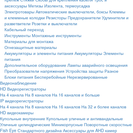
аксессуары
Метизы
Изолента, термоусадка
Электротовары
Автоматические выключатели, боксы
Клеммы
и клеммные колодки
Резисторы
Предохранители
Удлинители и
разветвители
Розетки и выключатели
Кабельный переход
Инструменты
Монтажные инструменты
Материалы для монтажа
Огнезащитные материалы
Аккумуляторы и элементы питания
Аккумуляторы
Элементы
питания
Дополнительное оборудование
Лампы аварийного освещения
Преобразователи напряжения
Устройства защиты
Разное
Блоки питания
Бесперебойные
Нерезервированные
Видеонаблюдение
HD Видеорегистраторы
На 4 канала
На 8 каналов
На 16 каналов и больше
IP видеорегистраторы
На 4 канала
На 8 каналов
На 16 каналов
На 32 и более каналов
HD видеокамеры
Купольные внутренние
Купольные уличные и антивандальные
Уличные цилиндрические
Миникорпусные
Поворотные скоростные
Fish Eye
Стандартного дизайна
Аксессуары для AHD камер