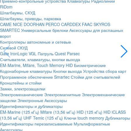
Приемно-контрольные устройства
Клавиатуры
Радиолинии
RiDom
Шлагбаумы, СКУД
Шлагбаумы, приводы, парковка
CAME
NICE
DOORHAN
PERCO
CARDDEX
FAAC
SKYROS
SMARTEC
Универсальные брелоки
Аксессуары для распашных
ворот
Контроллеры автономные и сетевые
Сетевой СКУД
Gate
IronLogic
VGL Патруль
Quest
Parsec
Считыватели, клавиатуры, кнопки выхода
EM-Marine, Mifare, Touch Memory
HID
Биометрические
Кодонаборные клавиатуры
Кнопки выхода
Устройства сбора карт
Программное обеспечение Smartec
Стойки для считывателей
Кронштейны и стойки
Замки, электрозащелки
Электромеханические
Электромагнитные
Электромеханические
защелки
Электронные
Аксессуары
Идентификаторы и дубликаторы
EM-Marine (125 кГц)
Mifare (13,56 мГц)
HID (125 кГц)
HID iCLASS
(13,56 мГц)
UHF
Temic (125 кГц)
Ключи touch memory
Дубликаторы
Идентификаторы перезаписываемые
Мультиформатные
Аксессуары