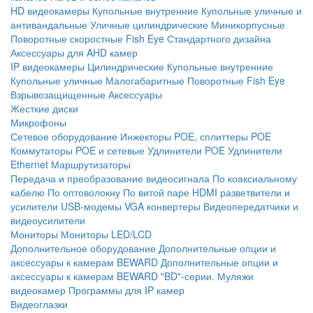
HD видеокамеры
Купольные внутренние
Купольные уличные и
антивандальные
Уличные цилиндрические
Миникорпусные
Поворотные скоростные
Fish Eye
Стандартного дизайна
Аксессуары для AHD камер
IP видеокамеры
Цилиндрические
Купольные внутренние
Купольные уличные
Малогабаритные
Поворотные
Fish Eye
Взрывозащищенные
Аксессуары
Жесткие диски
Микрофоны
Сетевое оборудование
Инжекторы POE, сплиттеры POE
Коммутаторы POE и сетевые
Удлинители POE
Удлинители
Ethernet
Маршрутизаторы
Передача и преобразование видеосигнала
По коаксиальному
кабелю
По оптоволокну
По витой паре
HDMI разветвители и
усилители
USB-модемы
VGA конвертеры
Видеопередатчики и
видеоусилители
Мониторы
Мониторы LED/LCD
Дополнительное оборудование
Дополнительные опции и
аксессуары к камерам BEWARD
Дополнительные опции и
аксессуары к камерам BEWARD "BD"-серии.
Муляжи
видеокамер
Программы для IP камер
Видеоглазки