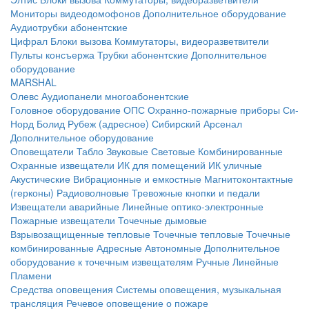
Мониторы видеодомофонов
Дополнительное оборудование
Аудиотрубки абонентские
Цифрал
Блоки вызова
Коммутаторы, видеоразветвители
Пульты консъержа
Трубки абонентские
Дополнительное
оборудование
MARSHAL
Олевс
Аудиопанели многоабонентские
Головное оборудование ОПС
Охранно-пожарные приборы
Си-
Норд
Болид
Рубеж (адресное)
Сибирский Арсенал
Дополнительное оборудование
Оповещатели
Табло
Звуковые
Световые
Комбинированные
Охранные извещатели
ИК для помещений
ИК уличные
Акустические
Вибрационные и емкостные
Магнитоконтактные
(герконы)
Радиоволновые
Тревожные кнопки и педали
Извещатели аварийные
Линейные оптико-электронные
Пожарные извещатели
Точечные дымовые
Взрывозащищенные тепловые
Точечные тепловые
Точечные
комбинированные
Адресные
Автономные
Дополнительное
оборудование к точечным извещателям
Ручные
Линейные
Пламени
Средства оповещения
Системы оповещения, музыкальная
трансляция
Речевое оповещение о пожаре