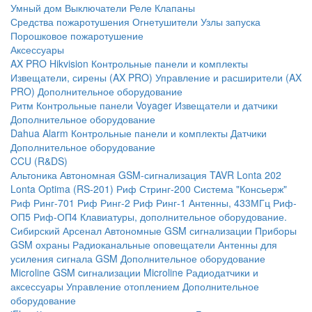
Умный дом
Выключатели
Реле
Клапаны
Средства пожаротушения
Огнетушители
Узлы запуска
Порошковое пожаротушение
Аксессуары
AX PRO Hikvision
Контрольные панели и комплекты
Извещатели, сирены (AX PRO)
Управление и расширители (AX
PRO)
Дополнительное оборудование
Ритм
Контрольные панели
Voyager
Извещатели и датчики
Дополнительное оборудование
Dahua Alarm
Контрольные панели и комплекты
Датчики
Дополнительное оборудование
CCU (R&DS)
Альтоника
Автономная GSM-сигнализация TAVR
Lonta 202
Lonta Optima (RS-201)
Риф Стринг-200
Система "Консьерж"
Риф Ринг-701
Риф Ринг-2
Риф Ринг-1
Антенны, 433МГц
Риф-
ОП5
Риф-ОП4
Клавиатуры, дополнительное оборудование.
Сибирский Арсенал
Автономные GSM сигнализации
Приборы
GSM охраны
Радиоканальные оповещатели
Антенны для
усиления сигнала GSM
Дополнительное оборудование
Microline
GSM cигнализации Microline
Радиодатчики и
аксессуары
Управление отоплением
Дополнительное
оборудование