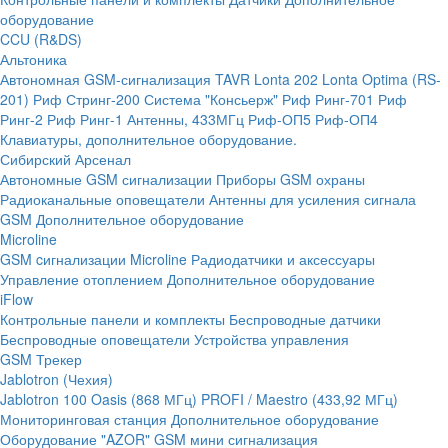
оборудование
CCU (R&DS)
Альтоника
Автономная GSM-сигнализация TAVR
Lonta 202
Lonta Optima (RS-
201)
Риф Стринг-200
Система "Консьерж"
Риф Ринг-701
Риф
Ринг-2
Риф Ринг-1
Антенны, 433МГц
Риф-ОП5
Риф-ОП4
Клавиатуры, дополнительное оборудование.
Сибирский Арсенал
Автономные GSM сигнализации
Приборы GSM охраны
Радиоканальные оповещатели
Антенны для усиления сигнала
GSM
Дополнительное оборудование
Microline
GSM cигнализации Microline
Радиодатчики и аксессуары
Управление отоплением
Дополнительное оборудование
iFlow
Контрольные панели и комплекты
Беспроводные датчики
Беспроводные оповещатели
Устройства управления
GSM Трекер
Jablotron (Чехия)
Jablotron 100
Oasis (868 МГц)
PROFI / Maestro (433,92 МГц)
Мониторинговая станция
Дополнительное оборудование
Оборудование "AZOR" GSM мини сигнализация