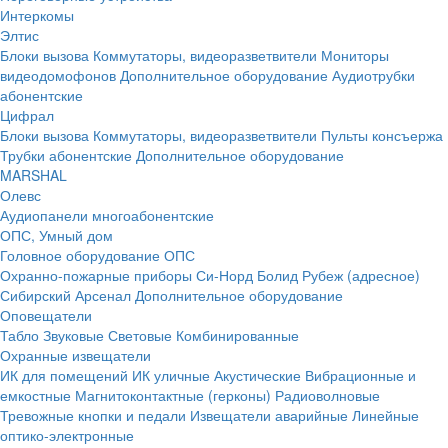
Интеркомы
Элтис
Блоки вызова
Коммутаторы, видеоразветвители
Мониторы
видеодомофонов
Дополнительное оборудование
Аудиотрубки
абонентские
Цифрал
Блоки вызова
Коммутаторы, видеоразветвители
Пульты консъержа
Трубки абонентские
Дополнительное оборудование
MARSHAL
Олевс
Аудиопанели многоабонентские
ОПС, Умный дом
Головное оборудование ОПС
Охранно-пожарные приборы
Си-Норд
Болид
Рубеж (адресное)
Сибирский Арсенал
Дополнительное оборудование
Оповещатели
Табло
Звуковые
Световые
Комбинированные
Охранные извещатели
ИК для помещений
ИК уличные
Акустические
Вибрационные и
емкостные
Магнитоконтактные (герконы)
Радиоволновые
Тревожные кнопки и педали
Извещатели аварийные
Линейные
оптико-электронные