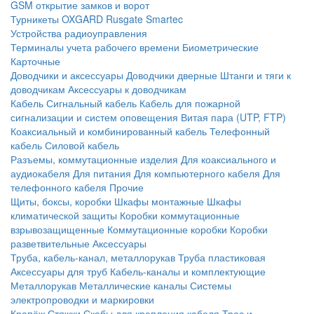
GSM открытие замков и ворот
Турникеты
OXGARD
Rusgate
Smartec
Устройства радиоуправления
Терминалы учета рабочего времени
Биометрические
Карточные
Доводчики и аксессуары
Доводчики дверные
Штанги и тяги к
доводчикам
Аксессуары к доводчикам
Кабель
Сигнальный кабель
Кабель для пожарной
сигнализации и систем оповещения
Витая пара (UTP, FTP)
Коаксиальный и комбинированный кабель
Телефонный
кабель
Силовой кабель
Разъемы, коммутационные изделия
Для коаксиального и
аудиокабеля
Для питания
Для компьютерного кабеля
Для
телефонного кабеля
Прочие
Щиты, боксы, коробки
Шкафы монтажные
Шкафы
климатической защиты
Коробки коммутационные
взрывозащищенные
Коммутационные коробки
Коробки
разветвительные
Аксессуары
Труба, кабель-канал, металлорукав
Труба пластиковая
Аксессуары для труб
Кабель-каналы и комплектующие
Металлорукав
Металлические каналы
Системы
электропроводки и маркировки
Крепёж
Стяжки
Скобы для крепления кабеля
Трос и