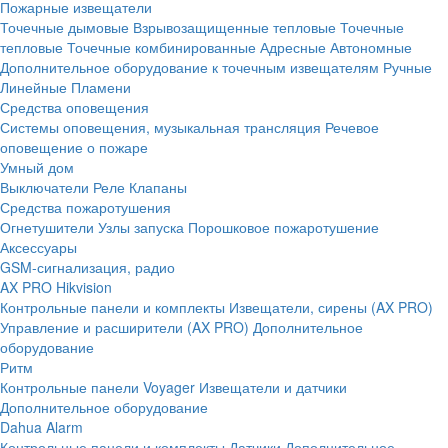
Пожарные извещатели
Точечные дымовые
Взрывозащищенные тепловые
Точечные
тепловые
Точечные комбинированные
Адресные
Автономные
Дополнительное оборудование к точечным извещателям
Ручные
Линейные
Пламени
Средства оповещения
Системы оповещения, музыкальная трансляция
Речевое
оповещение о пожаре
Умный дом
Выключатели
Реле
Клапаны
Средства пожаротушения
Огнетушители
Узлы запуска
Порошковое пожаротушение
Аксессуары
GSM-сигнализация, радио
AX PRO Hikvision
Контрольные панели и комплекты
Извещатели, сирены (AX PRO)
Управление и расширители (AX PRO)
Дополнительное
оборудование
Ритм
Контрольные панели
Voyager
Извещатели и датчики
Дополнительное оборудование
Dahua Alarm
Контрольные панели и комплекты
Датчики
Дополнительное