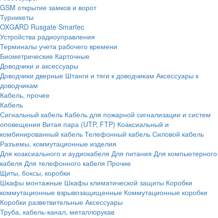
GSM открытие замков и ворот
Турникеты
OXGARD
Rusgate
Smartec
Устройства радиоуправления
Терминалы учета рабочего времени
Биометрические
Карточные
Доводчики и аксессуары
Доводчики дверные
Штанги и тяги к доводчикам
Аксессуары к
доводчикам
Кабель, прочее
Кабель
Сигнальный кабель
Кабель для пожарной сигнализации и систем
оповещения
Витая пара (UTP, FTP)
Коаксиальный и
комбинированный кабель
Телефонный кабель
Силовой кабель
Разъемы, коммутационные изделия
Для коаксиального и аудиокабеля
Для питания
Для компьютерного
кабеля
Для телефонного кабеля
Прочие
Щиты, боксы, коробки
Шкафы монтажные
Шкафы климатической защиты
Коробки
коммутационные взрывозащищенные
Коммутационные коробки
Коробки разветвительные
Аксессуары
Труба, кабель-канал, металлорукав