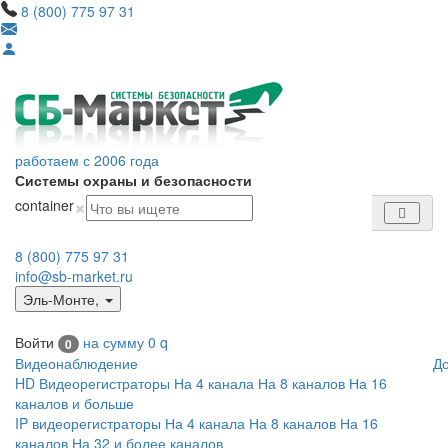
8 (800) 775 97 31
работаем с 2006 года
Системы охраны и безопасности
×
container
8 (800) 775 97 31
info@sb-market.ru
Эль-Монте
,
Войти
на сумму
0
q
0
Видеонаблюдение
Д
HD Видеорегистраторы
На 4 канала
На 8 каналов
На 16
каналов и больше
IP видеорегистраторы
На 4 канала
На 8 каналов
На 16
каналов
На 32 и более каналов