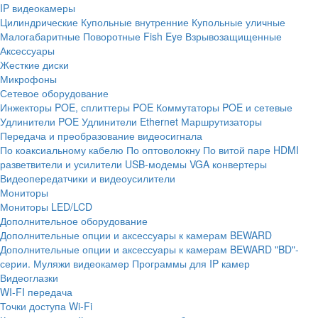
IP видеокамеры
Цилиндрические
Купольные внутренние
Купольные уличные
Малогабаритные
Поворотные
Fish Eye
Взрывозащищенные
Аксессуары
Жесткие диски
Микрофоны
Сетевое оборудование
Инжекторы POE, сплиттеры POE
Коммутаторы POE и сетевые
Удлинители POE
Удлинители Ethernet
Маршрутизаторы
Передача и преобразование видеосигнала
По коаксиальному кабелю
По оптоволокну
По витой паре
HDMI
разветвители и усилители
USB-модемы
VGA конвертеры
Видеопередатчики и видеоусилители
Мониторы
Мониторы LED/LCD
Дополнительное оборудование
Дополнительные опции и аксессуары к камерам BEWARD
Дополнительные опции и аксессуары к камерам BEWARD "BD"-
серии.
Муляжи видеокамер
Программы для IP камер
Видеоглазки
WI-FI передача
Точки доступа Wi-Fi