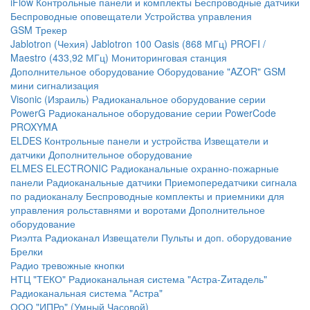
iFlow
Контрольные панели и комплекты
Беспроводные датчики
Беспроводные оповещатели
Устройства управления
GSM Трекер
Jablotron (Чехия)
Jablotron 100
Oasis (868 МГц)
PROFI /
Maestro (433,92 МГц)
Мониторинговая станция
Дополнительное оборудование
Оборудование "AZOR" GSM
мини сигнализация
Visonic (Израиль)
Радиоканальное оборудование серии
PowerG
Радиоканальное оборудование серии PowerCode
PROXYMA
ELDES
Контрольные панели и устройства
Извещатели и
датчики
Дополнительное оборудование
ELMES ELECTRONIC
Радиоканальные охранно-пожарные
панели
Радиоканальные датчики
Приемопередатчики сигнала
по радиоканалу
Беспроводные комплекты и приемники для
управления рольставнями и воротами
Дополнительное
оборудование
Риэлта Радиоканал
Извещатели
Пульты и доп. оборудование
Брелки
Радио тревожные кнопки
НТЦ "ТЕКО"
Радиоканальная система "Астра-Zитадель"
Радиоканальная система "Астра"
ООО "ИПРо" (Умный Часовой)