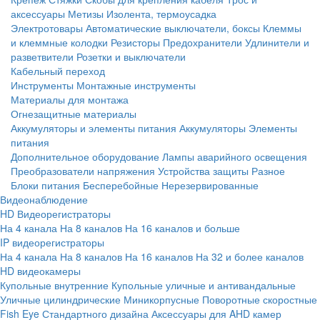
аксессуары
Метизы
Изолента, термоусадка
Электротовары
Автоматические выключатели, боксы
Клеммы
и клеммные колодки
Резисторы
Предохранители
Удлинители и
разветвители
Розетки и выключатели
Кабельный переход
Инструменты
Монтажные инструменты
Материалы для монтажа
Огнезащитные материалы
Аккумуляторы и элементы питания
Аккумуляторы
Элементы
питания
Дополнительное оборудование
Лампы аварийного освещения
Преобразователи напряжения
Устройства защиты
Разное
Блоки питания
Бесперебойные
Нерезервированные
Видеонаблюдение
HD Видеорегистраторы
На 4 канала
На 8 каналов
На 16 каналов и больше
IP видеорегистраторы
На 4 канала
На 8 каналов
На 16 каналов
На 32 и более каналов
HD видеокамеры
Купольные внутренние
Купольные уличные и антивандальные
Уличные цилиндрические
Миникорпусные
Поворотные скоростные
Fish Eye
Стандартного дизайна
Аксессуары для AHD камер