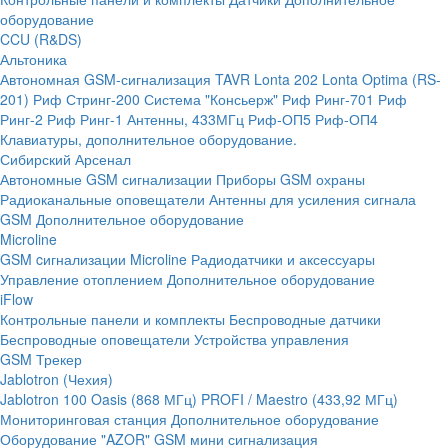
оборудование
CCU (R&DS)
Альтоника
Автономная GSM-сигнализация TAVR
Lonta 202
Lonta Optima (RS-
201)
Риф Стринг-200
Система "Консьерж"
Риф Ринг-701
Риф
Ринг-2
Риф Ринг-1
Антенны, 433МГц
Риф-ОП5
Риф-ОП4
Клавиатуры, дополнительное оборудование.
Сибирский Арсенал
Автономные GSM сигнализации
Приборы GSM охраны
Радиоканальные оповещатели
Антенны для усиления сигнала
GSM
Дополнительное оборудование
Microline
GSM cигнализации Microline
Радиодатчики и аксессуары
Управление отоплением
Дополнительное оборудование
iFlow
Контрольные панели и комплекты
Беспроводные датчики
Беспроводные оповещатели
Устройства управления
GSM Трекер
Jablotron (Чехия)
Jablotron 100
Oasis (868 МГц)
PROFI / Maestro (433,92 МГц)
Мониторинговая станция
Дополнительное оборудование
Оборудование "AZOR" GSM мини сигнализация