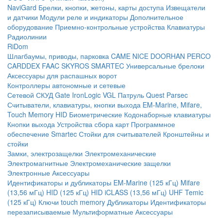
NaviGard
Брелки, кнопки, жетоны, карты доступа
Извещатели
и датчики
Модули реле и индикаторы
Дополнительное
оборудование
Приемно-контрольные устройства
Клавиатуры
Радиолинии
RiDom
Шлагбаумы, приводы, парковка
CAME
NICE
DOORHAN
PERCO
CARDDEX
FAAC
SKYROS
SMARTEC
Универсальные брелоки
Аксессуары для распашных ворот
Контроллеры автономные и сетевые
Сетевой СКУД
Gate
IronLogic
VGL Патруль
Quest
Parsec
Считыватели, клавиатуры, кнопки выхода
EM-Marine, Mifare,
Touch Memory
HID
Биометрические
Кодонаборные клавиатуры
Кнопки выхода
Устройства сбора карт
Программное
обеспечение Smartec
Стойки для считывателей
Кронштейны и
стойки
Замки, электрозащелки
Электромеханические
Электромагнитные
Электромеханические защелки
Электронные
Аксессуары
Идентификаторы и дубликаторы
EM-Marine (125 кГц)
Mifare
(13,56 мГц)
HID (125 кГц)
HID iCLASS (13,56 мГц)
UHF
Temic
(125 кГц)
Ключи touch memory
Дубликаторы
Идентификаторы
перезаписываемые
Мультиформатные
Аксессуары