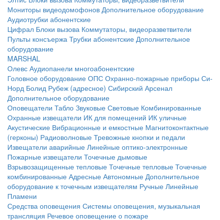
Мониторы видеодомофонов
Дополнительное оборудование
Аудиотрубки абонентские
Цифрал
Блоки вызова
Коммутаторы, видеоразветвители
Пульты консъержа
Трубки абонентские
Дополнительное
оборудование
MARSHAL
Олевс
Аудиопанели многоабонентские
Головное оборудование ОПС
Охранно-пожарные приборы
Си-
Норд
Болид
Рубеж (адресное)
Сибирский Арсенал
Дополнительное оборудование
Оповещатели
Табло
Звуковые
Световые
Комбинированные
Охранные извещатели
ИК для помещений
ИК уличные
Акустические
Вибрационные и емкостные
Магнитоконтактные
(герконы)
Радиоволновые
Тревожные кнопки и педали
Извещатели аварийные
Линейные оптико-электронные
Пожарные извещатели
Точечные дымовые
Взрывозащищенные тепловые
Точечные тепловые
Точечные
комбинированные
Адресные
Автономные
Дополнительное
оборудование к точечным извещателям
Ручные
Линейные
Пламени
Средства оповещения
Системы оповещения, музыкальная
трансляция
Речевое оповещение о пожаре