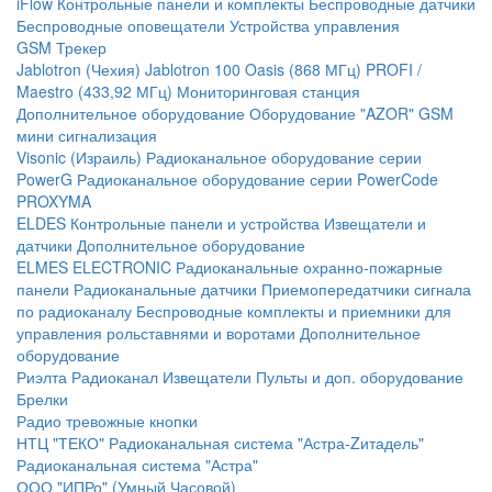
iFlow
Контрольные панели и комплекты
Беспроводные датчики
Беспроводные оповещатели
Устройства управления
GSM Трекер
Jablotron (Чехия)
Jablotron 100
Oasis (868 МГц)
PROFI /
Maestro (433,92 МГц)
Мониторинговая станция
Дополнительное оборудование
Оборудование "AZOR" GSM
мини сигнализация
Visonic (Израиль)
Радиоканальное оборудование серии
PowerG
Радиоканальное оборудование серии PowerCode
PROXYMA
ELDES
Контрольные панели и устройства
Извещатели и
датчики
Дополнительное оборудование
ELMES ELECTRONIC
Радиоканальные охранно-пожарные
панели
Радиоканальные датчики
Приемопередатчики сигнала
по радиоканалу
Беспроводные комплекты и приемники для
управления рольставнями и воротами
Дополнительное
оборудование
Риэлта Радиоканал
Извещатели
Пульты и доп. оборудование
Брелки
Радио тревожные кнопки
НТЦ "ТЕКО"
Радиоканальная система "Астра-Zитадель"
Радиоканальная система "Астра"
ООО "ИПРо" (Умный Часовой)