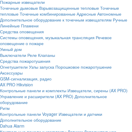
Пожарные извещатели
Точечные дымовые
Взрывозащищенные тепловые
Точечные
тепловые
Точечные комбинированные
Адресные
Автономные
Дополнительное оборудование к точечным извещателям
Ручные
Линейные
Пламени
Средства оповещения
Системы оповещения, музыкальная трансляция
Речевое
оповещение о пожаре
Умный дом
Выключатели
Реле
Клапаны
Средства пожаротушения
Огнетушители
Узлы запуска
Порошковое пожаротушение
Аксессуары
GSM-сигнализация, радио
AX PRO Hikvision
Контрольные панели и комплекты
Извещатели, сирены (AX PRO)
Управление и расширители (AX PRO)
Дополнительное
оборудование
Ритм
Контрольные панели
Voyager
Извещатели и датчики
Дополнительное оборудование
Dahua Alarm
Контрольные панели и комплекты
Датчики
Дополнительное