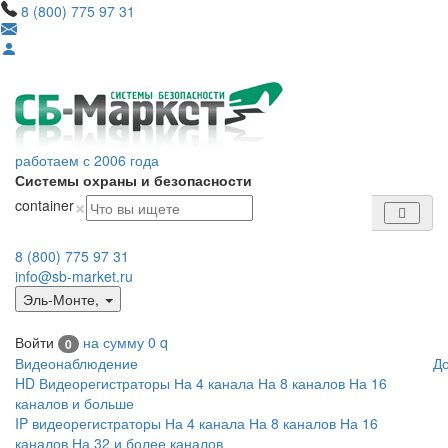
8 (800) 775 97 31
работаем с 2006 года
Системы охраны и безопасности
×
container
8 (800) 775 97 31
info@sb-market.ru
Эль-Монте
,
Войти
на сумму
0
q
0
Видеонаблюдение
Д
HD Видеорегистраторы
На 4 канала
На 8 каналов
На 16
каналов и больше
IP видеорегистраторы
На 4 канала
На 8 каналов
На 16
каналов
На 32 и более каналов