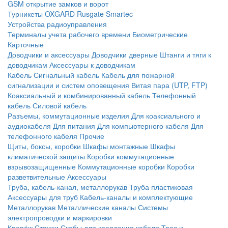
GSM открытие замков и ворот
Турникеты
OXGARD
Rusgate
Smartec
Устройства радиоуправления
Терминалы учета рабочего времени
Биометрические
Карточные
Доводчики и аксессуары
Доводчики дверные
Штанги и тяги к
доводчикам
Аксессуары к доводчикам
Кабель
Сигнальный кабель
Кабель для пожарной
сигнализации и систем оповещения
Витая пара (UTP, FTP)
Коаксиальный и комбинированный кабель
Телефонный
кабель
Силовой кабель
Разъемы, коммутационные изделия
Для коаксиального и
аудиокабеля
Для питания
Для компьютерного кабеля
Для
телефонного кабеля
Прочие
Щиты, боксы, коробки
Шкафы монтажные
Шкафы
климатической защиты
Коробки коммутационные
взрывозащищенные
Коммутационные коробки
Коробки
разветвительные
Аксессуары
Труба, кабель-канал, металлорукав
Труба пластиковая
Аксессуары для труб
Кабель-каналы и комплектующие
Металлорукав
Металлические каналы
Системы
электропроводки и маркировки
Крепёж
Стяжки
Скобы для крепления кабеля
Трос и