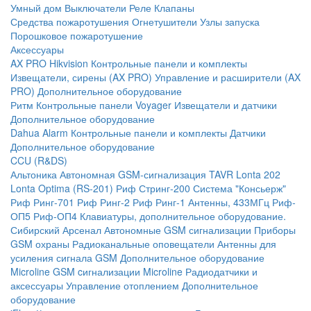
Умный дом
Выключатели
Реле
Клапаны
Средства пожаротушения
Огнетушители
Узлы запуска
Порошковое пожаротушение
Аксессуары
AX PRO Hikvision
Контрольные панели и комплекты
Извещатели, сирены (AX PRO)
Управление и расширители (AX
PRO)
Дополнительное оборудование
Ритм
Контрольные панели
Voyager
Извещатели и датчики
Дополнительное оборудование
Dahua Alarm
Контрольные панели и комплекты
Датчики
Дополнительное оборудование
CCU (R&DS)
Альтоника
Автономная GSM-сигнализация TAVR
Lonta 202
Lonta Optima (RS-201)
Риф Стринг-200
Система "Консьерж"
Риф Ринг-701
Риф Ринг-2
Риф Ринг-1
Антенны, 433МГц
Риф-
ОП5
Риф-ОП4
Клавиатуры, дополнительное оборудование.
Сибирский Арсенал
Автономные GSM сигнализации
Приборы
GSM охраны
Радиоканальные оповещатели
Антенны для
усиления сигнала GSM
Дополнительное оборудование
Microline
GSM cигнализации Microline
Радиодатчики и
аксессуары
Управление отоплением
Дополнительное
оборудование