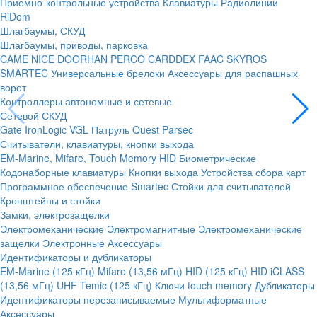
Приемно-контрольные устройства
Клавиатуры
Радиолинии
RiDom
Шлагбаумы, СКУД
Шлагбаумы, приводы, парковка
CAME
NICE
DOORHAN
PERCO
CARDDEX
FAAC
SKYROS
SMARTEC
Универсальные брелоки
Аксессуары для распашных
ворот
Контроллеры автономные и сетевые
Сетевой СКУД
Gate
IronLogic
VGL Патруль
Quest
Parsec
Считыватели, клавиатуры, кнопки выхода
EM-Marine, Mifare, Touch Memory
HID
Биометрические
Кодонаборные клавиатуры
Кнопки выхода
Устройства сбора карт
Программное обеспечение Smartec
Стойки для считывателей
Кронштейны и стойки
Замки, электрозащелки
Электромеханические
Электромагнитные
Электромеханические
защелки
Электронные
Аксессуары
Идентификаторы и дубликаторы
EM-Marine (125 кГц)
Mifare (13,56 мГц)
HID (125 кГц)
HID iCLASS
(13,56 мГц)
UHF
Temic (125 кГц)
Ключи touch memory
Дубликаторы
Идентификаторы перезаписываемые
Мультиформатные
Аксессуары