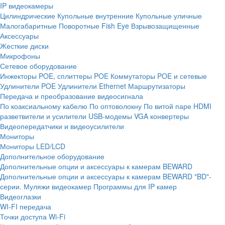
IP видеокамеры
Цилиндрические
Купольные внутренние
Купольные уличные
Малогабаритные
Поворотные
Fish Eye
Взрывозащищенные
Аксессуары
Жесткие диски
Микрофоны
Сетевое оборудование
Инжекторы POE, сплиттеры POE
Коммутаторы POE и сетевые
Удлинители POE
Удлинители Ethernet
Маршрутизаторы
Передача и преобразование видеосигнала
По коаксиальному кабелю
По оптоволокну
По витой паре
HDMI
разветвители и усилители
USB-модемы
VGA конвертеры
Видеопередатчики и видеоусилители
Мониторы
Мониторы LED/LCD
Дополнительное оборудование
Дополнительные опции и аксессуары к камерам BEWARD
Дополнительные опции и аксессуары к камерам BEWARD "BD"-
серии.
Муляжи видеокамер
Программы для IP камер
Видеоглазки
WI-FI передача
Точки доступа Wi-Fi