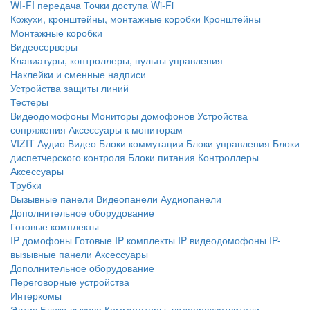
WI-FI передача
Точки доступа Wi-Fi
Кожухи, кронштейны, монтажные коробки
Кронштейны
Монтажные коробки
Видеосерверы
Клавиатуры, контроллеры, пульты управления
Наклейки и сменные надписи
Устройства защиты линий
Тестеры
Видеодомофоны
Мониторы домофонов
Устройства
сопряжения
Аксессуары к мониторам
VIZIT
Аудио
Видео
Блоки коммутации
Блоки управления
Блоки
диспетчерского контроля
Блоки питания
Контроллеры
Аксессуары
Трубки
Вызывные панели
Видеопанели
Аудиопанели
Дополнительное оборудование
Готовые комплекты
IP домофоны
Готовые IP комплекты
IP видеодомофоны
IP-
вызывные панели
Аксессуары
Дополнительное оборудование
Переговорные устройства
Интеркомы
Элтис
Блоки вызова
Коммутаторы, видеоразветвители