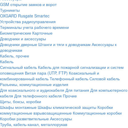
GSM открытие замков и ворот
Турникеты
OXGARD
Rusgate
Smartec
Устройства радиоуправления
Терминалы учета рабочего времени
Биометрические
Карточные
Доводчики и аксессуары
Доводчики дверные
Штанги и тяги к доводчикам
Аксессуары к
доводчикам
Кабель, прочее
Кабель
Сигнальный кабель
Кабель для пожарной сигнализации и систем
оповещения
Витая пара (UTP, FTP)
Коаксиальный и
комбинированный кабель
Телефонный кабель
Силовой кабель
Разъемы, коммутационные изделия
Для коаксиального и аудиокабеля
Для питания
Для компьютерного
кабеля
Для телефонного кабеля
Прочие
Щиты, боксы, коробки
Шкафы монтажные
Шкафы климатической защиты
Коробки
коммутационные взрывозащищенные
Коммутационные коробки
Коробки разветвительные
Аксессуары
Труба, кабель-канал, металлорукав