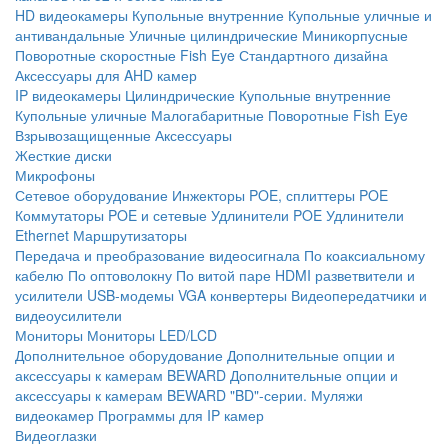
HD видеокамеры
Купольные внутренние
Купольные уличные и
антивандальные
Уличные цилиндрические
Миникорпусные
Поворотные скоростные
Fish Eye
Стандартного дизайна
Аксессуары для AHD камер
IP видеокамеры
Цилиндрические
Купольные внутренние
Купольные уличные
Малогабаритные
Поворотные
Fish Eye
Взрывозащищенные
Аксессуары
Жесткие диски
Микрофоны
Сетевое оборудование
Инжекторы POE, сплиттеры POE
Коммутаторы POE и сетевые
Удлинители POE
Удлинители
Ethernet
Маршрутизаторы
Передача и преобразование видеосигнала
По коаксиальному
кабелю
По оптоволокну
По витой паре
HDMI разветвители и
усилители
USB-модемы
VGA конвертеры
Видеопередатчики и
видеоусилители
Мониторы
Мониторы LED/LCD
Дополнительное оборудование
Дополнительные опции и
аксессуары к камерам BEWARD
Дополнительные опции и
аксессуары к камерам BEWARD "BD"-серии.
Муляжи
видеокамер
Программы для IP камер
Видеоглазки