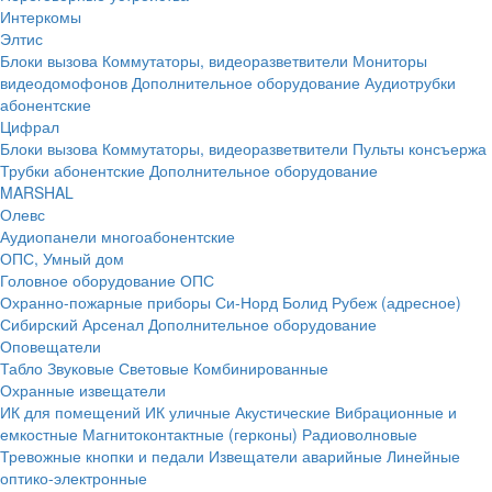
Интеркомы
Элтис
Блоки вызова
Коммутаторы, видеоразветвители
Мониторы
видеодомофонов
Дополнительное оборудование
Аудиотрубки
абонентские
Цифрал
Блоки вызова
Коммутаторы, видеоразветвители
Пульты консъержа
Трубки абонентские
Дополнительное оборудование
MARSHAL
Олевс
Аудиопанели многоабонентские
ОПС, Умный дом
Головное оборудование ОПС
Охранно-пожарные приборы
Си-Норд
Болид
Рубеж (адресное)
Сибирский Арсенал
Дополнительное оборудование
Оповещатели
Табло
Звуковые
Световые
Комбинированные
Охранные извещатели
ИК для помещений
ИК уличные
Акустические
Вибрационные и
емкостные
Магнитоконтактные (герконы)
Радиоволновые
Тревожные кнопки и педали
Извещатели аварийные
Линейные
оптико-электронные