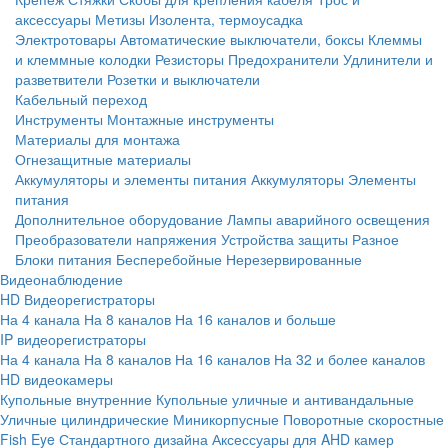
аксессуары
Метизы
Изолента, термоусадка
Электротовары
Автоматические выключатели, боксы
Клеммы
и клеммные колодки
Резисторы
Предохранители
Удлинители и
разветвители
Розетки и выключатели
Кабельный переход
Инструменты
Монтажные инструменты
Материалы для монтажа
Огнезащитные материалы
Аккумуляторы и элементы питания
Аккумуляторы
Элементы
питания
Дополнительное оборудование
Лампы аварийного освещения
Преобразователи напряжения
Устройства защиты
Разное
Блоки питания
Бесперебойные
Нерезервированные
Видеонаблюдение
HD Видеорегистраторы
На 4 канала
На 8 каналов
На 16 каналов и больше
IP видеорегистраторы
На 4 канала
На 8 каналов
На 16 каналов
На 32 и более каналов
HD видеокамеры
Купольные внутренние
Купольные уличные и антивандальные
Уличные цилиндрические
Миникорпусные
Поворотные скоростные
Fish Eye
Стандартного дизайна
Аксессуары для AHD камер