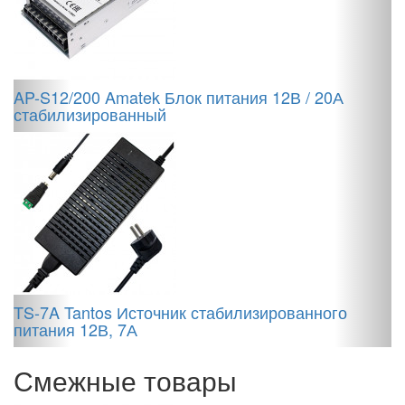
AP-S12/200 Amatek Блок питания 12В / 20А
Б
стабилизированный
п
А
Б
п
TS-7A Tantos Источник стабилизированного
питания 12В, 7А
Смежные товары