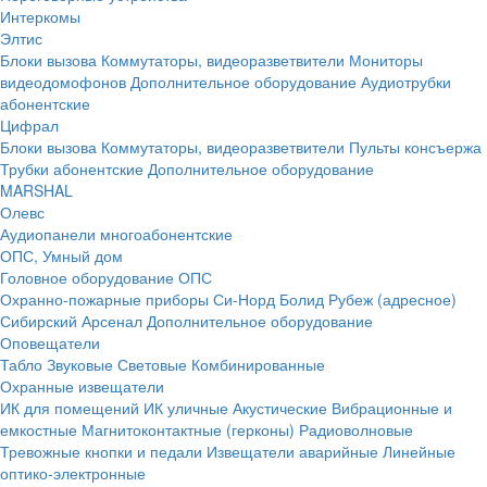
Интеркомы
Элтис
Блоки вызова
Коммутаторы, видеоразветвители
Мониторы
видеодомофонов
Дополнительное оборудование
Аудиотрубки
абонентские
Цифрал
Блоки вызова
Коммутаторы, видеоразветвители
Пульты консъержа
Трубки абонентские
Дополнительное оборудование
MARSHAL
Олевс
Аудиопанели многоабонентские
ОПС, Умный дом
Головное оборудование ОПС
Охранно-пожарные приборы
Си-Норд
Болид
Рубеж (адресное)
Сибирский Арсенал
Дополнительное оборудование
Оповещатели
Табло
Звуковые
Световые
Комбинированные
Охранные извещатели
ИК для помещений
ИК уличные
Акустические
Вибрационные и
емкостные
Магнитоконтактные (герконы)
Радиоволновые
Тревожные кнопки и педали
Извещатели аварийные
Линейные
оптико-электронные