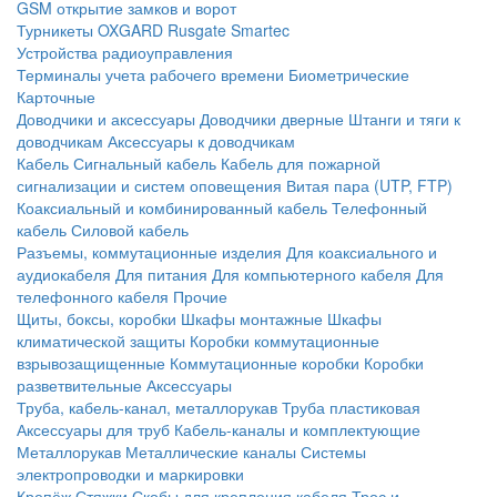
GSM открытие замков и ворот
Турникеты
OXGARD
Rusgate
Smartec
Устройства радиоуправления
Терминалы учета рабочего времени
Биометрические
Карточные
Доводчики и аксессуары
Доводчики дверные
Штанги и тяги к
доводчикам
Аксессуары к доводчикам
Кабель
Сигнальный кабель
Кабель для пожарной
сигнализации и систем оповещения
Витая пара (UTP, FTP)
Коаксиальный и комбинированный кабель
Телефонный
кабель
Силовой кабель
Разъемы, коммутационные изделия
Для коаксиального и
аудиокабеля
Для питания
Для компьютерного кабеля
Для
телефонного кабеля
Прочие
Щиты, боксы, коробки
Шкафы монтажные
Шкафы
климатической защиты
Коробки коммутационные
взрывозащищенные
Коммутационные коробки
Коробки
разветвительные
Аксессуары
Труба, кабель-канал, металлорукав
Труба пластиковая
Аксессуары для труб
Кабель-каналы и комплектующие
Металлорукав
Металлические каналы
Системы
электропроводки и маркировки
Крепёж
Стяжки
Скобы для крепления кабеля
Трос и