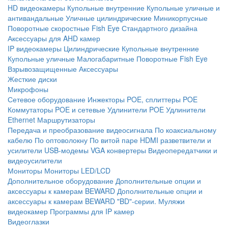
HD видеокамеры
Купольные внутренние
Купольные уличные и
антивандальные
Уличные цилиндрические
Миникорпусные
Поворотные скоростные
Fish Eye
Стандартного дизайна
Аксессуары для AHD камер
IP видеокамеры
Цилиндрические
Купольные внутренние
Купольные уличные
Малогабаритные
Поворотные
Fish Eye
Взрывозащищенные
Аксессуары
Жесткие диски
Микрофоны
Сетевое оборудование
Инжекторы POE, сплиттеры POE
Коммутаторы POE и сетевые
Удлинители POE
Удлинители
Ethernet
Маршрутизаторы
Передача и преобразование видеосигнала
По коаксиальному
кабелю
По оптоволокну
По витой паре
HDMI разветвители и
усилители
USB-модемы
VGA конвертеры
Видеопередатчики и
видеоусилители
Мониторы
Мониторы LED/LCD
Дополнительное оборудование
Дополнительные опции и
аксессуары к камерам BEWARD
Дополнительные опции и
аксессуары к камерам BEWARD "BD"-серии.
Муляжи
видеокамер
Программы для IP камер
Видеоглазки