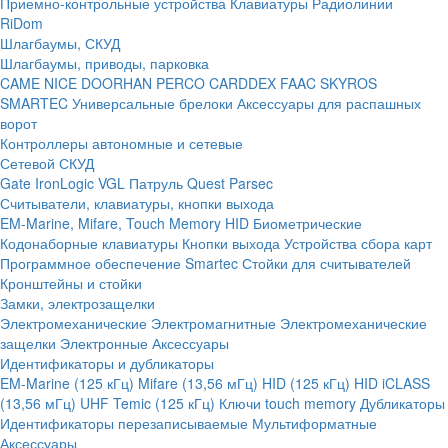
Приемно-контрольные устройства
Клавиатуры
Радиолинии
RiDom
Шлагбаумы, СКУД
Шлагбаумы, приводы, парковка
CAME
NICE
DOORHAN
PERCO
CARDDEX
FAAC
SKYROS
SMARTEC
Универсальные брелоки
Аксессуары для распашных
ворот
Контроллеры автономные и сетевые
Сетевой СКУД
Gate
IronLogic
VGL Патруль
Quest
Parsec
Считыватели, клавиатуры, кнопки выхода
EM-Marine, Mifare, Touch Memory
HID
Биометрические
Кодонаборные клавиатуры
Кнопки выхода
Устройства сбора карт
Программное обеспечение Smartec
Стойки для считывателей
Кронштейны и стойки
Замки, электрозащелки
Электромеханические
Электромагнитные
Электромеханические
защелки
Электронные
Аксессуары
Идентификаторы и дубликаторы
EM-Marine (125 кГц)
Mifare (13,56 мГц)
HID (125 кГц)
HID iCLASS
(13,56 мГц)
UHF
Temic (125 кГц)
Ключи touch memory
Дубликаторы
Идентификаторы перезаписываемые
Мультиформатные
Аксессуары