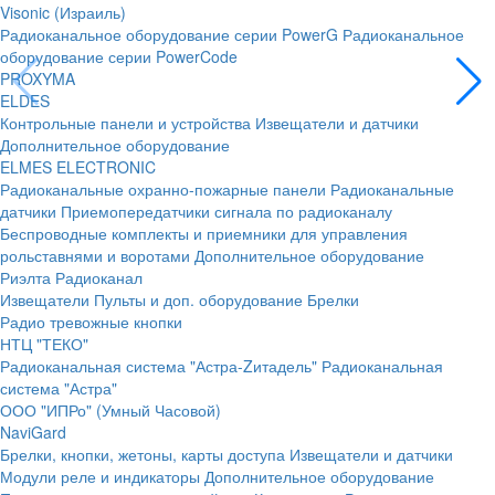
Visonic (Израиль)
Радиоканальное оборудование серии PowerG
Радиоканальное
оборудование серии PowerCode
PROXYMA
ELDES
Контрольные панели и устройства
Извещатели и датчики
Дополнительное оборудование
ELMES ELECTRONIC
Радиоканальные охранно-пожарные панели
Радиоканальные
датчики
Приемопередатчики сигнала по радиоканалу
Беспроводные комплекты и приемники для управления
рольставнями и воротами
Дополнительное оборудование
Риэлта Радиоканал
Извещатели
Пульты и доп. оборудование
Брелки
Радио тревожные кнопки
НТЦ "ТЕКО"
Радиоканальная система "Астра-Zитадель"
Радиоканальная
система "Астра"
ООО "ИПРо" (Умный Часовой)
NaviGard
Брелки, кнопки, жетоны, карты доступа
Извещатели и датчики
Модули реле и индикаторы
Дополнительное оборудование