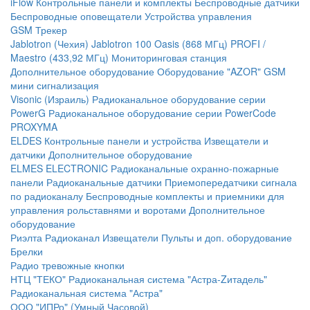
iFlow
Контрольные панели и комплекты
Беспроводные датчики
Беспроводные оповещатели
Устройства управления
GSM Трекер
Jablotron (Чехия)
Jablotron 100
Oasis (868 МГц)
PROFI /
Maestro (433,92 МГц)
Мониторинговая станция
Дополнительное оборудование
Оборудование "AZOR" GSM
мини сигнализация
Visonic (Израиль)
Радиоканальное оборудование серии
PowerG
Радиоканальное оборудование серии PowerCode
PROXYMA
ELDES
Контрольные панели и устройства
Извещатели и
датчики
Дополнительное оборудование
ELMES ELECTRONIC
Радиоканальные охранно-пожарные
панели
Радиоканальные датчики
Приемопередатчики сигнала
по радиоканалу
Беспроводные комплекты и приемники для
управления рольставнями и воротами
Дополнительное
оборудование
Риэлта Радиоканал
Извещатели
Пульты и доп. оборудование
Брелки
Радио тревожные кнопки
НТЦ "ТЕКО"
Радиоканальная система "Астра-Zитадель"
Радиоканальная система "Астра"
ООО "ИПРо" (Умный Часовой)