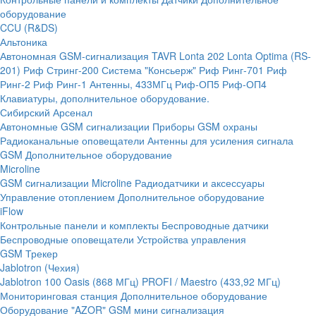
оборудование
CCU (R&DS)
Альтоника
Автономная GSM-сигнализация TAVR
Lonta 202
Lonta Optima (RS-
201)
Риф Стринг-200
Система "Консьерж"
Риф Ринг-701
Риф
Ринг-2
Риф Ринг-1
Антенны, 433МГц
Риф-ОП5
Риф-ОП4
Клавиатуры, дополнительное оборудование.
Сибирский Арсенал
Автономные GSM сигнализации
Приборы GSM охраны
Радиоканальные оповещатели
Антенны для усиления сигнала
GSM
Дополнительное оборудование
Microline
GSM cигнализации Microline
Радиодатчики и аксессуары
Управление отоплением
Дополнительное оборудование
iFlow
Контрольные панели и комплекты
Беспроводные датчики
Беспроводные оповещатели
Устройства управления
GSM Трекер
Jablotron (Чехия)
Jablotron 100
Oasis (868 МГц)
PROFI / Maestro (433,92 МГц)
Мониторинговая станция
Дополнительное оборудование
Оборудование "AZOR" GSM мини сигнализация