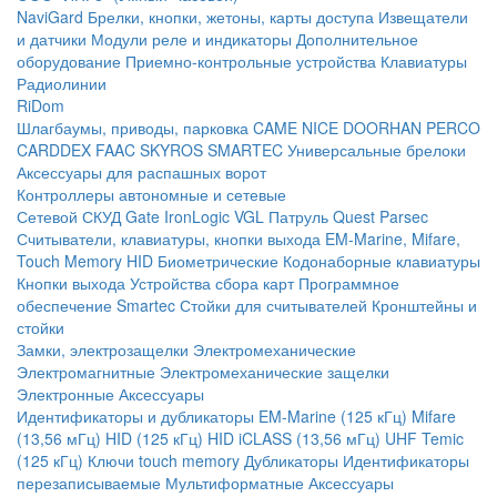
NaviGard
Брелки, кнопки, жетоны, карты доступа
Извещатели
и датчики
Модули реле и индикаторы
Дополнительное
оборудование
Приемно-контрольные устройства
Клавиатуры
Радиолинии
RiDom
Шлагбаумы, приводы, парковка
CAME
NICE
DOORHAN
PERCO
CARDDEX
FAAC
SKYROS
SMARTEC
Универсальные брелоки
Аксессуары для распашных ворот
Контроллеры автономные и сетевые
Сетевой СКУД
Gate
IronLogic
VGL Патруль
Quest
Parsec
Считыватели, клавиатуры, кнопки выхода
EM-Marine, Mifare,
Touch Memory
HID
Биометрические
Кодонаборные клавиатуры
Кнопки выхода
Устройства сбора карт
Программное
обеспечение Smartec
Стойки для считывателей
Кронштейны и
стойки
Замки, электрозащелки
Электромеханические
Электромагнитные
Электромеханические защелки
Электронные
Аксессуары
Идентификаторы и дубликаторы
EM-Marine (125 кГц)
Mifare
(13,56 мГц)
HID (125 кГц)
HID iCLASS (13,56 мГц)
UHF
Temic
(125 кГц)
Ключи touch memory
Дубликаторы
Идентификаторы
перезаписываемые
Мультиформатные
Аксессуары