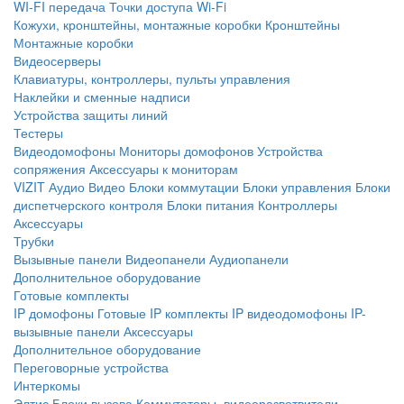
WI-FI передача
Точки доступа Wi-Fi
Кожухи, кронштейны, монтажные коробки
Кронштейны
Монтажные коробки
Видеосерверы
Клавиатуры, контроллеры, пульты управления
Наклейки и сменные надписи
Устройства защиты линий
Тестеры
Видеодомофоны
Мониторы домофонов
Устройства
сопряжения
Аксессуары к мониторам
VIZIT
Аудио
Видео
Блоки коммутации
Блоки управления
Блоки
диспетчерского контроля
Блоки питания
Контроллеры
Аксессуары
Трубки
Вызывные панели
Видеопанели
Аудиопанели
Дополнительное оборудование
Готовые комплекты
IP домофоны
Готовые IP комплекты
IP видеодомофоны
IP-
вызывные панели
Аксессуары
Дополнительное оборудование
Переговорные устройства
Интеркомы
Элтис
Блоки вызова
Коммутаторы, видеоразветвители