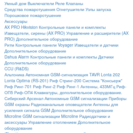
Умный дом
Выключатели
Реле
Клапаны
Средства пожаротушения
Огнетушители
Узлы запуска
Порошковое пожаротушение
Аксессуары
AX PRO Hikvision
Контрольные панели и комплекты
Извещатели, сирены (AX PRO)
Управление и расширители (AX
PRO)
Дополнительное оборудование
Ритм
Контрольные панели
Voyager
Извещатели и датчики
Дополнительное оборудование
Dahua Alarm
Контрольные панели и комплекты
Датчики
Дополнительное оборудование
CCU (R&DS)
Альтоника
Автономная GSM-сигнализация TAVR
Lonta 202
Lonta Optima (RS-201)
Риф Стринг-200
Система "Консьерж"
Риф Ринг-701
Риф Ринг-2
Риф Ринг-1
Антенны, 433МГц
Риф-
ОП5
Риф-ОП4
Клавиатуры, дополнительное оборудование.
Сибирский Арсенал
Автономные GSM сигнализации
Приборы
GSM охраны
Радиоканальные оповещатели
Антенны для
усиления сигнала GSM
Дополнительное оборудование
Microline
GSM cигнализации Microline
Радиодатчики и
аксессуары
Управление отоплением
Дополнительное
оборудование