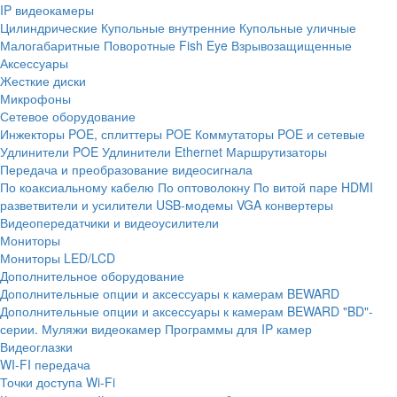
IP видеокамеры
Цилиндрические
Купольные внутренние
Купольные уличные
Малогабаритные
Поворотные
Fish Eye
Взрывозащищенные
Аксессуары
Жесткие диски
Микрофоны
Сетевое оборудование
Инжекторы POE, сплиттеры POE
Коммутаторы POE и сетевые
Удлинители POE
Удлинители Ethernet
Маршрутизаторы
Передача и преобразование видеосигнала
По коаксиальному кабелю
По оптоволокну
По витой паре
HDMI
разветвители и усилители
USB-модемы
VGA конвертеры
Видеопередатчики и видеоусилители
Мониторы
Мониторы LED/LCD
Дополнительное оборудование
Дополнительные опции и аксессуары к камерам BEWARD
Дополнительные опции и аксессуары к камерам BEWARD "BD"-
серии.
Муляжи видеокамер
Программы для IP камер
Видеоглазки
WI-FI передача
Точки доступа Wi-Fi