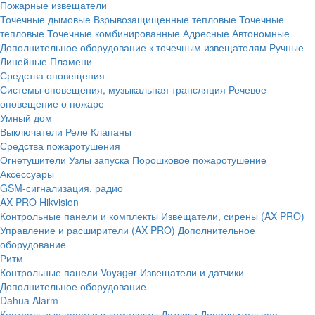
Пожарные извещатели
Точечные дымовые
Взрывозащищенные тепловые
Точечные
тепловые
Точечные комбинированные
Адресные
Автономные
Дополнительное оборудование к точечным извещателям
Ручные
Линейные
Пламени
Средства оповещения
Системы оповещения, музыкальная трансляция
Речевое
оповещение о пожаре
Умный дом
Выключатели
Реле
Клапаны
Средства пожаротушения
Огнетушители
Узлы запуска
Порошковое пожаротушение
Аксессуары
GSM-сигнализация, радио
AX PRO Hikvision
Контрольные панели и комплекты
Извещатели, сирены (AX PRO)
Управление и расширители (AX PRO)
Дополнительное
оборудование
Ритм
Контрольные панели
Voyager
Извещатели и датчики
Дополнительное оборудование
Dahua Alarm
Контрольные панели и комплекты
Датчики
Дополнительное