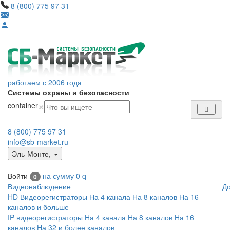
8 (800) 775 97 31
работаем с 2006 года
Системы охраны и безопасности
×
container
8 (800) 775 97 31
info@sb-market.ru
Эль-Монте
,
Войти
на сумму
0
q
0
Видеонаблюдение
Д
HD Видеорегистраторы
На 4 канала
На 8 каналов
На 16
каналов и больше
IP видеорегистраторы
На 4 канала
На 8 каналов
На 16
каналов
На 32 и более каналов