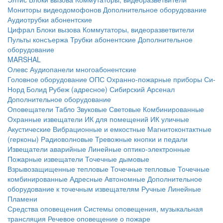
Мониторы видеодомофонов
Дополнительное оборудование
Аудиотрубки абонентские
Цифрал
Блоки вызова
Коммутаторы, видеоразветвители
Пульты консъержа
Трубки абонентские
Дополнительное
оборудование
MARSHAL
Олевс
Аудиопанели многоабонентские
Головное оборудование ОПС
Охранно-пожарные приборы
Си-
Норд
Болид
Рубеж (адресное)
Сибирский Арсенал
Дополнительное оборудование
Оповещатели
Табло
Звуковые
Световые
Комбинированные
Охранные извещатели
ИК для помещений
ИК уличные
Акустические
Вибрационные и емкостные
Магнитоконтактные
(герконы)
Радиоволновые
Тревожные кнопки и педали
Извещатели аварийные
Линейные оптико-электронные
Пожарные извещатели
Точечные дымовые
Взрывозащищенные тепловые
Точечные тепловые
Точечные
комбинированные
Адресные
Автономные
Дополнительное
оборудование к точечным извещателям
Ручные
Линейные
Пламени
Средства оповещения
Системы оповещения, музыкальная
трансляция
Речевое оповещение о пожаре