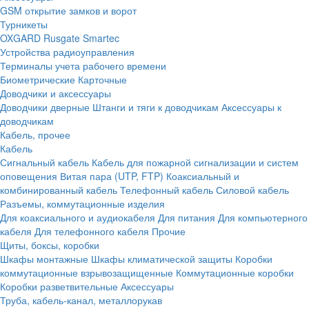
GSM открытие замков и ворот
Турникеты
OXGARD
Rusgate
Smartec
Устройства радиоуправления
Терминалы учета рабочего времени
Биометрические
Карточные
Доводчики и аксессуары
Доводчики дверные
Штанги и тяги к доводчикам
Аксессуары к
доводчикам
Кабель, прочее
Кабель
Сигнальный кабель
Кабель для пожарной сигнализации и систем
оповещения
Витая пара (UTP, FTP)
Коаксиальный и
комбинированный кабель
Телефонный кабель
Силовой кабель
Разъемы, коммутационные изделия
Для коаксиального и аудиокабеля
Для питания
Для компьютерного
кабеля
Для телефонного кабеля
Прочие
Щиты, боксы, коробки
Шкафы монтажные
Шкафы климатической защиты
Коробки
коммутационные взрывозащищенные
Коммутационные коробки
Коробки разветвительные
Аксессуары
Труба, кабель-канал, металлорукав