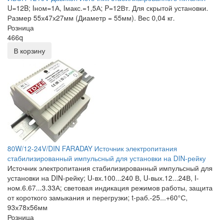
U=12B; Iном=1А, Iмакс.=1,5А; P=12Вт. Для скрытой установки.
Размер 55х47х27мм (Диаметр = 55мм). Вес 0,04 кг.
Розница
466
q
В корзину
80W/12-24V/DIN FARADAY Источник электропитания
стабилизированный импульсный для установки на DIN-рейку
Источник электропитания стабилизированный импульсный для
установки на DIN-рейку; U-вх.100...240 В, U-вых.12...24В, I-
ном.6.67...3.33А; световая индикация режимов работы, защита
от короткого замыкания и перегрузки; t-раб.-25...+60°С,
93х78х56мм
Розница