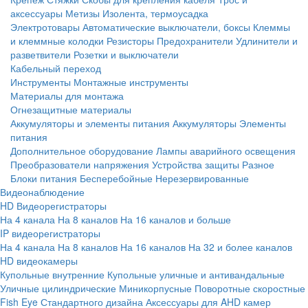
аксессуары
Метизы
Изолента, термоусадка
Электротовары
Автоматические выключатели, боксы
Клеммы
и клеммные колодки
Резисторы
Предохранители
Удлинители и
разветвители
Розетки и выключатели
Кабельный переход
Инструменты
Монтажные инструменты
Материалы для монтажа
Огнезащитные материалы
Аккумуляторы и элементы питания
Аккумуляторы
Элементы
питания
Дополнительное оборудование
Лампы аварийного освещения
Преобразователи напряжения
Устройства защиты
Разное
Блоки питания
Бесперебойные
Нерезервированные
Видеонаблюдение
HD Видеорегистраторы
На 4 канала
На 8 каналов
На 16 каналов и больше
IP видеорегистраторы
На 4 канала
На 8 каналов
На 16 каналов
На 32 и более каналов
HD видеокамеры
Купольные внутренние
Купольные уличные и антивандальные
Уличные цилиндрические
Миникорпусные
Поворотные скоростные
Fish Eye
Стандартного дизайна
Аксессуары для AHD камер