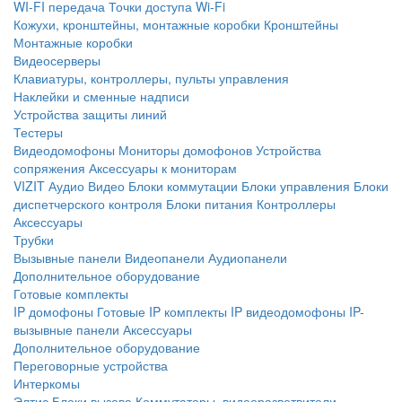
WI-FI передача
Точки доступа Wi-Fi
Кожухи, кронштейны, монтажные коробки
Кронштейны
Монтажные коробки
Видеосерверы
Клавиатуры, контроллеры, пульты управления
Наклейки и сменные надписи
Устройства защиты линий
Тестеры
Видеодомофоны
Мониторы домофонов
Устройства
сопряжения
Аксессуары к мониторам
VIZIT
Аудио
Видео
Блоки коммутации
Блоки управления
Блоки
диспетчерского контроля
Блоки питания
Контроллеры
Аксессуары
Трубки
Вызывные панели
Видеопанели
Аудиопанели
Дополнительное оборудование
Готовые комплекты
IP домофоны
Готовые IP комплекты
IP видеодомофоны
IP-
вызывные панели
Аксессуары
Дополнительное оборудование
Переговорные устройства
Интеркомы
Элтис
Блоки вызова
Коммутаторы, видеоразветвители