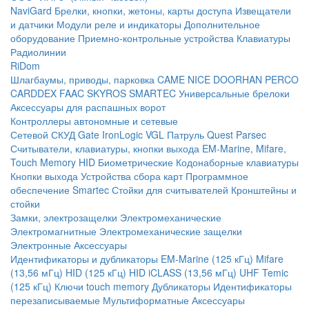
NaviGard
Брелки, кнопки, жетоны, карты доступа
Извещатели
и датчики
Модули реле и индикаторы
Дополнительное
оборудование
Приемно-контрольные устройства
Клавиатуры
Радиолинии
RiDom
Шлагбаумы, приводы, парковка
CAME
NICE
DOORHAN
PERCO
CARDDEX
FAAC
SKYROS
SMARTEC
Универсальные брелоки
Аксессуары для распашных ворот
Контроллеры автономные и сетевые
Сетевой СКУД
Gate
IronLogic
VGL Патруль
Quest
Parsec
Считыватели, клавиатуры, кнопки выхода
EM-Marine, Mifare,
Touch Memory
HID
Биометрические
Кодонаборные клавиатуры
Кнопки выхода
Устройства сбора карт
Программное
обеспечение Smartec
Стойки для считывателей
Кронштейны и
стойки
Замки, электрозащелки
Электромеханические
Электромагнитные
Электромеханические защелки
Электронные
Аксессуары
Идентификаторы и дубликаторы
EM-Marine (125 кГц)
Mifare
(13,56 мГц)
HID (125 кГц)
HID iCLASS (13,56 мГц)
UHF
Temic
(125 кГц)
Ключи touch memory
Дубликаторы
Идентификаторы
перезаписываемые
Мультиформатные
Аксессуары