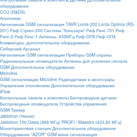
оборудование
CCU (R&DS)
Альтоника
Автономная GSM-сигнализация TAVR
Lonta 202
Lonta Optima (RS-
201)
Риф Стринг-200
Система "Консьерж"
Риф Ринг-701
Риф
Ринг-2
Риф Ринг-1
Антенны, 433МГц
Риф-ОП5
Риф-ОП4
Клавиатуры, дополнительное оборудование.
Сибирский Арсенал
Автономные GSM сигнализации
Приборы GSM охраны
Радиоканальные оповещатели
Антенны для усиления сигнала
GSM
Дополнительное оборудование
Microline
GSM cигнализации Microline
Радиодатчики и аксессуары
Управление отоплением
Дополнительное оборудование
iFlow
Контрольные панели и комплекты
Беспроводные датчики
Беспроводные оповещатели
Устройства управления
GSM Трекер
Jablotron (Чехия)
Jablotron 100
Oasis (868 МГц)
PROFI / Maestro (433,92 МГц)
Мониторинговая станция
Дополнительное оборудование
Оборудование "AZOR" GSM мини сигнализация