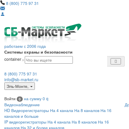
8 (800) 775 97 31
работаем с 2006 года
Системы охраны и безопасности
×
container
8 (800) 775 97 31
info@sb-market.ru
Эль-Монте
,
Войти
на сумму
0
q
0
Видеонаблюдение
Д
HD Видеорегистраторы
На 4 канала
На 8 каналов
На 16
каналов и больше
IP видеорегистраторы
На 4 канала
На 8 каналов
На 16
каналов
На 32 и более каналов