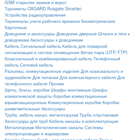
GSM открытие замков и ворот
Турникеты
OXGARD
Rusgate
Smartec
Устройства радиоуправления
Терминалы учета рабочего времени
Биометрические
Карточные
Доводчики и аксессуары
Доводчики дверные
Штанги и тяги к
доводчикам
Аксессуары к доводчикам
Кабель
Сигнальный кабель
Кабель для пожарной
сигнализации и систем оповещения
Витая пара (UTP, FTP)
Коаксиальный и комбинированный кабель
Телефонный
кабель
Силовой кабель
Разъемы, коммутационные изделия
Для коаксиального и
аудиокабеля
Для питания
Для компьютерного кабеля
Для
телефонного кабеля
Прочие
Щиты, боксы, коробки
Шкафы монтажные
Шкафы
климатической защиты
Коробки коммутационные
взрывозащищенные
Коммутационные коробки
Коробки
разветвительные
Аксессуары
Труба, кабель-канал, металлорукав
Труба пластиковая
Аксессуары для труб
Кабель-каналы и комплектующие
Металлорукав
Металлические каналы
Системы
электропроводки и маркировки
Крепёж
Стяжки
Скобы для крепления кабеля
Трос и