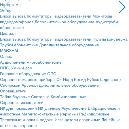
Интеркомы
Элтис
Блоки вызова
Коммутаторы, видеоразветвители
Мониторы
видеодомофонов
Дополнительное оборудование
Аудиотрубки
абонентские
Цифрал
Блоки вызова
Коммутаторы, видеоразветвители
Пульты консъержа
Трубки абонентские
Дополнительное оборудование
MARSHAL
Олевс
Аудиопанели многоабонентские
ОПС, Умный дом
Головное оборудование ОПС
Охранно-пожарные приборы
Си-Норд
Болид
Рубеж (адресное)
Сибирский Арсенал
Дополнительное оборудование
Оповещатели
Табло
Звуковые
Световые
Комбинированные
Охранные извещатели
ИК для помещений
ИК уличные
Акустические
Вибрационные и
емкостные
Магнитоконтактные (герконы)
Радиоволновые
Тревожные кнопки и педали
Извещатели аварийные
Линейные
оптико-электронные