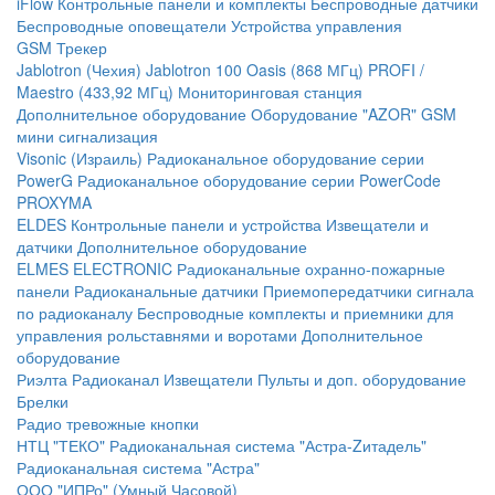
iFlow
Контрольные панели и комплекты
Беспроводные датчики
Беспроводные оповещатели
Устройства управления
GSM Трекер
Jablotron (Чехия)
Jablotron 100
Oasis (868 МГц)
PROFI /
Maestro (433,92 МГц)
Мониторинговая станция
Дополнительное оборудование
Оборудование "AZOR" GSM
мини сигнализация
Visonic (Израиль)
Радиоканальное оборудование серии
PowerG
Радиоканальное оборудование серии PowerCode
PROXYMA
ELDES
Контрольные панели и устройства
Извещатели и
датчики
Дополнительное оборудование
ELMES ELECTRONIC
Радиоканальные охранно-пожарные
панели
Радиоканальные датчики
Приемопередатчики сигнала
по радиоканалу
Беспроводные комплекты и приемники для
управления рольставнями и воротами
Дополнительное
оборудование
Риэлта Радиоканал
Извещатели
Пульты и доп. оборудование
Брелки
Радио тревожные кнопки
НТЦ "ТЕКО"
Радиоканальная система "Астра-Zитадель"
Радиоканальная система "Астра"
ООО "ИПРо" (Умный Часовой)