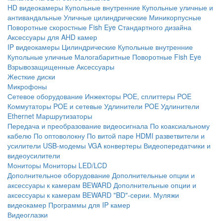
HD видеокамеры
Купольные внутренние
Купольные уличные и
антивандальные
Уличные цилиндрические
Миникорпусные
Поворотные скоростные
Fish Eye
Стандартного дизайна
Аксессуары для AHD камер
IP видеокамеры
Цилиндрические
Купольные внутренние
Купольные уличные
Малогабаритные
Поворотные
Fish Eye
Взрывозащищенные
Аксессуары
Жесткие диски
Микрофоны
Сетевое оборудование
Инжекторы POE, сплиттеры POE
Коммутаторы POE и сетевые
Удлинители POE
Удлинители
Ethernet
Маршрутизаторы
Передача и преобразование видеосигнала
По коаксиальному
кабелю
По оптоволокну
По витой паре
HDMI разветвители и
усилители
USB-модемы
VGA конвертеры
Видеопередатчики и
видеоусилители
Мониторы
Мониторы LED/LCD
Дополнительное оборудование
Дополнительные опции и
аксессуары к камерам BEWARD
Дополнительные опции и
аксессуары к камерам BEWARD "BD"-серии.
Муляжи
видеокамер
Программы для IP камер
Видеоглазки