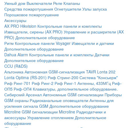
Умный дом
Выключатели
Реле
Клапаны
Средства пожаротушения
Огнетушители
Узлы запуска
Порошковое пожаротушение
Аксессуары
AX PRO Hikvision
Контрольные панели и комплекты
Извещатели, сирены (AX PRO)
Управление и расширители (AX
PRO)
Дополнительное оборудование
Ритм
Контрольные панели
Voyager
Извещатели и датчики
Дополнительное оборудование
Dahua Alarm
Контрольные панели и комплекты
Датчики
Дополнительное оборудование
CCU (R&DS)
Альтоника
Автономная GSM-сигнализация TAVR
Lonta 202
Lonta Optima (RS-201)
Риф Стринг-200
Система "Консьерж"
Риф Ринг-701
Риф Ринг-2
Риф Ринг-1
Антенны, 433МГц
Риф-
ОП5
Риф-ОП4
Клавиатуры, дополнительное оборудование.
Сибирский Арсенал
Автономные GSM сигнализации
Приборы
GSM охраны
Радиоканальные оповещатели
Антенны для
усиления сигнала GSM
Дополнительное оборудование
Microline
GSM cигнализации Microline
Радиодатчики и
аксессуары
Управление отоплением
Дополнительное
оборудование