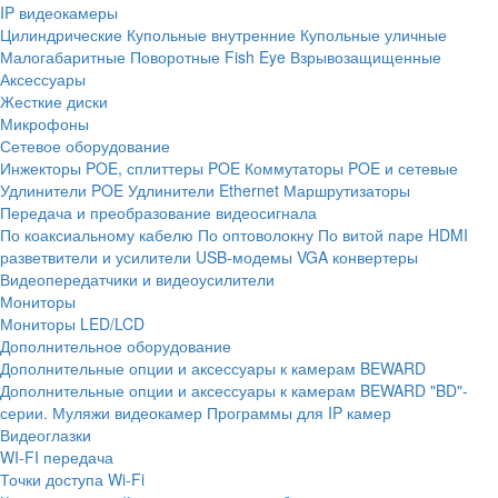
IP видеокамеры
Цилиндрические
Купольные внутренние
Купольные уличные
Малогабаритные
Поворотные
Fish Eye
Взрывозащищенные
Аксессуары
Жесткие диски
Микрофоны
Сетевое оборудование
Инжекторы POE, сплиттеры POE
Коммутаторы POE и сетевые
Удлинители POE
Удлинители Ethernet
Маршрутизаторы
Передача и преобразование видеосигнала
По коаксиальному кабелю
По оптоволокну
По витой паре
HDMI
разветвители и усилители
USB-модемы
VGA конвертеры
Видеопередатчики и видеоусилители
Мониторы
Мониторы LED/LCD
Дополнительное оборудование
Дополнительные опции и аксессуары к камерам BEWARD
Дополнительные опции и аксессуары к камерам BEWARD "BD"-
серии.
Муляжи видеокамер
Программы для IP камер
Видеоглазки
WI-FI передача
Точки доступа Wi-Fi