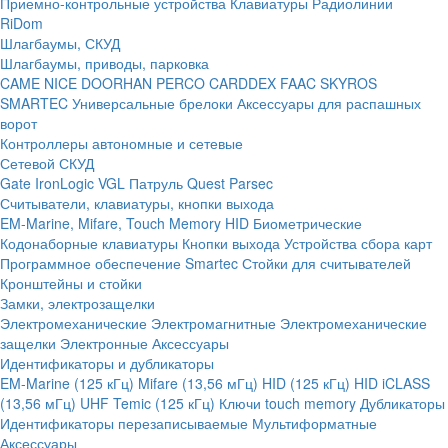
Приемно-контрольные устройства
Клавиатуры
Радиолинии
RiDom
Шлагбаумы, СКУД
Шлагбаумы, приводы, парковка
CAME
NICE
DOORHAN
PERCO
CARDDEX
FAAC
SKYROS
SMARTEC
Универсальные брелоки
Аксессуары для распашных
ворот
Контроллеры автономные и сетевые
Сетевой СКУД
Gate
IronLogic
VGL Патруль
Quest
Parsec
Считыватели, клавиатуры, кнопки выхода
EM-Marine, Mifare, Touch Memory
HID
Биометрические
Кодонаборные клавиатуры
Кнопки выхода
Устройства сбора карт
Программное обеспечение Smartec
Стойки для считывателей
Кронштейны и стойки
Замки, электрозащелки
Электромеханические
Электромагнитные
Электромеханические
защелки
Электронные
Аксессуары
Идентификаторы и дубликаторы
EM-Marine (125 кГц)
Mifare (13,56 мГц)
HID (125 кГц)
HID iCLASS
(13,56 мГц)
UHF
Temic (125 кГц)
Ключи touch memory
Дубликаторы
Идентификаторы перезаписываемые
Мультиформатные
Аксессуары