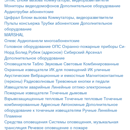
Мониторы видеодомофонов
Дополнительное оборудование
Аудиотрубки абонентские
Цифрал
Блоки вызова
Коммутаторы, видеоразветвители
Пульты консъержа
Трубки абонентские
Дополнительное
оборудование
MARSHAL
Олевс
Аудиопанели многоабонентские
Головное оборудование ОПС
Охранно-пожарные приборы
Си-
Норд
Болид
Рубеж (адресное)
Сибирский Арсенал
Дополнительное оборудование
Оповещатели
Табло
Звуковые
Световые
Комбинированные
Охранные извещатели
ИК для помещений
ИК уличные
Акустические
Вибрационные и емкостные
Магнитоконтактные
(герконы)
Радиоволновые
Тревожные кнопки и педали
Извещатели аварийные
Линейные оптико-электронные
Пожарные извещатели
Точечные дымовые
Взрывозащищенные тепловые
Точечные тепловые
Точечные
комбинированные
Адресные
Автономные
Дополнительное
оборудование к точечным извещателям
Ручные
Линейные
Пламени
Средства оповещения
Системы оповещения, музыкальная
трансляция
Речевое оповещение о пожаре