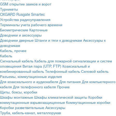
GSM открытие замков и ворот
Турникеты
OXGARD
Rusgate
Smartec
Устройства радиоуправления
Терминалы учета рабочего времени
Биометрические
Карточные
Доводчики и аксессуары
Доводчики дверные
Штанги и тяги к доводчикам
Аксессуары к
доводчикам
Кабель, прочее
Кабель
Сигнальный кабель
Кабель для пожарной сигнализации и систем
оповещения
Витая пара (UTP, FTP)
Коаксиальный и
комбинированный кабель
Телефонный кабель
Силовой кабель
Разъемы, коммутационные изделия
Для коаксиального и аудиокабеля
Для питания
Для компьютерного
кабеля
Для телефонного кабеля
Прочие
Щиты, боксы, коробки
Шкафы монтажные
Шкафы климатической защиты
Коробки
коммутационные взрывозащищенные
Коммутационные коробки
Коробки разветвительные
Аксессуары
Труба, кабель-канал, металлорукав