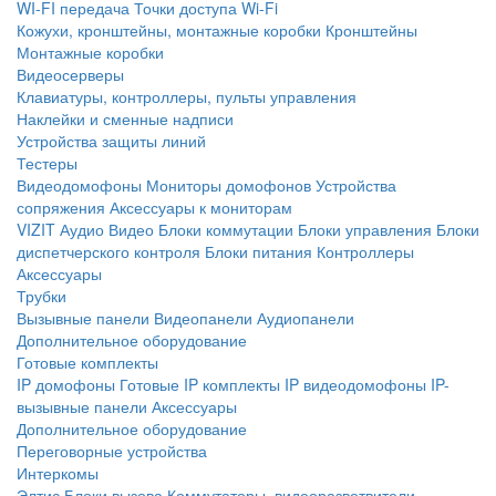
WI-FI передача
Точки доступа Wi-Fi
Кожухи, кронштейны, монтажные коробки
Кронштейны
Монтажные коробки
Видеосерверы
Клавиатуры, контроллеры, пульты управления
Наклейки и сменные надписи
Устройства защиты линий
Тестеры
Видеодомофоны
Мониторы домофонов
Устройства
сопряжения
Аксессуары к мониторам
VIZIT
Аудио
Видео
Блоки коммутации
Блоки управления
Блоки
диспетчерского контроля
Блоки питания
Контроллеры
Аксессуары
Трубки
Вызывные панели
Видеопанели
Аудиопанели
Дополнительное оборудование
Готовые комплекты
IP домофоны
Готовые IP комплекты
IP видеодомофоны
IP-
вызывные панели
Аксессуары
Дополнительное оборудование
Переговорные устройства
Интеркомы
Элтис
Блоки вызова
Коммутаторы, видеоразветвители