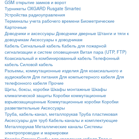
GSM открытие замков и ворот
Турникеты
OXGARD
Rusgate
Smartec
Устройства радиоуправления
Терминалы учета рабочего времени
Биометрические
Карточные
Доводчики и аксессуары
Доводчики дверные
Штанги и тяги к
доводчикам
Аксессуары к доводчикам
Кабель
Сигнальный кабель
Кабель для пожарной
сигнализации и систем оповещения
Витая пара (UTP, FTP)
Коаксиальный и комбинированный кабель
Телефонный
кабель
Силовой кабель
Разъемы, коммутационные изделия
Для коаксиального и
аудиокабеля
Для питания
Для компьютерного кабеля
Для
телефонного кабеля
Прочие
Щиты, боксы, коробки
Шкафы монтажные
Шкафы
климатической защиты
Коробки коммутационные
взрывозащищенные
Коммутационные коробки
Коробки
разветвительные
Аксессуары
Труба, кабель-канал, металлорукав
Труба пластиковая
Аксессуары для труб
Кабель-каналы и комплектующие
Металлорукав
Металлические каналы
Системы
электропроводки и маркировки
Крепёж
Стяжки
Скобы для крепления кабеля
Трос и