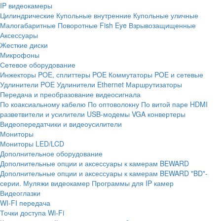
IP видеокамеры
Цилиндрические
Купольные внутренние
Купольные уличные
Малогабаритные
Поворотные
Fish Eye
Взрывозащищенные
Аксессуары
Жесткие диски
Микрофоны
Сетевое оборудование
Инжекторы POE, сплиттеры POE
Коммутаторы POE и сетевые
Удлинители POE
Удлинители Ethernet
Маршрутизаторы
Передача и преобразование видеосигнала
По коаксиальному кабелю
По оптоволокну
По витой паре
HDMI
разветвители и усилители
USB-модемы
VGA конвертеры
Видеопередатчики и видеоусилители
Мониторы
Мониторы LED/LCD
Дополнительное оборудование
Дополнительные опции и аксессуары к камерам BEWARD
Дополнительные опции и аксессуары к камерам BEWARD "BD"-
серии.
Муляжи видеокамер
Программы для IP камер
Видеоглазки
WI-FI передача
Точки доступа Wi-Fi