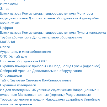
Интеркомы
Элтис
Блоки вызова
Коммутаторы, видеоразветвители
Мониторы
видеодомофонов
Дополнительное оборудование
Аудиотрубки
абонентские
Цифрал
Блоки вызова
Коммутаторы, видеоразветвители
Пульты консъержа
Трубки абонентские
Дополнительное оборудование
MARSHAL
Олевс
Аудиопанели многоабонентские
ОПС, Умный дом
Головное оборудование ОПС
Охранно-пожарные приборы
Си-Норд
Болид
Рубеж (адресное)
Сибирский Арсенал
Дополнительное оборудование
Оповещатели
Табло
Звуковые
Световые
Комбинированные
Охранные извещатели
ИК для помещений
ИК уличные
Акустические
Вибрационные и
емкостные
Магнитоконтактные (герконы)
Радиоволновые
Тревожные кнопки и педали
Извещатели аварийные
Линейные
оптико-электронные