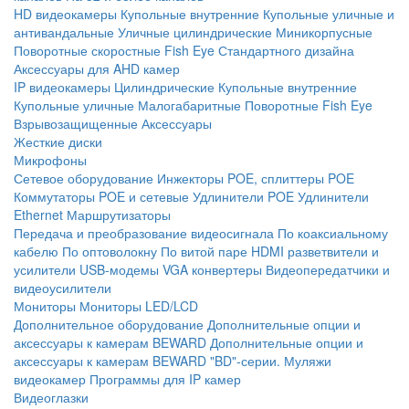
HD видеокамеры
Купольные внутренние
Купольные уличные и
антивандальные
Уличные цилиндрические
Миникорпусные
Поворотные скоростные
Fish Eye
Стандартного дизайна
Аксессуары для AHD камер
IP видеокамеры
Цилиндрические
Купольные внутренние
Купольные уличные
Малогабаритные
Поворотные
Fish Eye
Взрывозащищенные
Аксессуары
Жесткие диски
Микрофоны
Сетевое оборудование
Инжекторы POE, сплиттеры POE
Коммутаторы POE и сетевые
Удлинители POE
Удлинители
Ethernet
Маршрутизаторы
Передача и преобразование видеосигнала
По коаксиальному
кабелю
По оптоволокну
По витой паре
HDMI разветвители и
усилители
USB-модемы
VGA конвертеры
Видеопередатчики и
видеоусилители
Мониторы
Мониторы LED/LCD
Дополнительное оборудование
Дополнительные опции и
аксессуары к камерам BEWARD
Дополнительные опции и
аксессуары к камерам BEWARD "BD"-серии.
Муляжи
видеокамер
Программы для IP камер
Видеоглазки