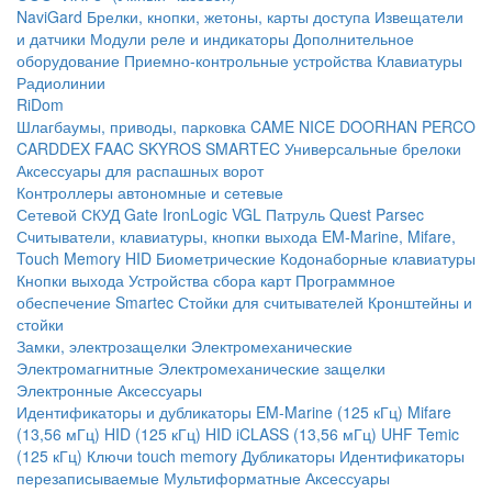
NaviGard
Брелки, кнопки, жетоны, карты доступа
Извещатели
и датчики
Модули реле и индикаторы
Дополнительное
оборудование
Приемно-контрольные устройства
Клавиатуры
Радиолинии
RiDom
Шлагбаумы, приводы, парковка
CAME
NICE
DOORHAN
PERCO
CARDDEX
FAAC
SKYROS
SMARTEC
Универсальные брелоки
Аксессуары для распашных ворот
Контроллеры автономные и сетевые
Сетевой СКУД
Gate
IronLogic
VGL Патруль
Quest
Parsec
Считыватели, клавиатуры, кнопки выхода
EM-Marine, Mifare,
Touch Memory
HID
Биометрические
Кодонаборные клавиатуры
Кнопки выхода
Устройства сбора карт
Программное
обеспечение Smartec
Стойки для считывателей
Кронштейны и
стойки
Замки, электрозащелки
Электромеханические
Электромагнитные
Электромеханические защелки
Электронные
Аксессуары
Идентификаторы и дубликаторы
EM-Marine (125 кГц)
Mifare
(13,56 мГц)
HID (125 кГц)
HID iCLASS (13,56 мГц)
UHF
Temic
(125 кГц)
Ключи touch memory
Дубликаторы
Идентификаторы
перезаписываемые
Мультиформатные
Аксессуары