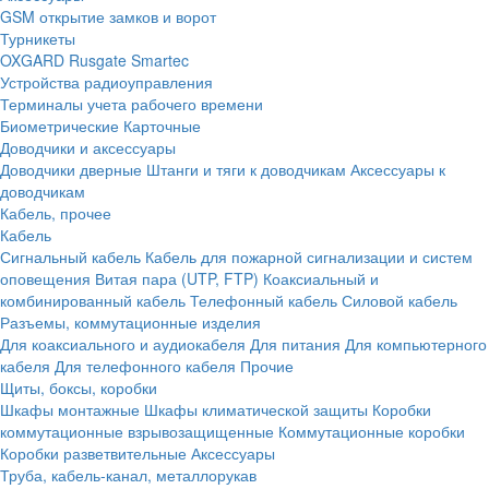
GSM открытие замков и ворот
Турникеты
OXGARD
Rusgate
Smartec
Устройства радиоуправления
Терминалы учета рабочего времени
Биометрические
Карточные
Доводчики и аксессуары
Доводчики дверные
Штанги и тяги к доводчикам
Аксессуары к
доводчикам
Кабель, прочее
Кабель
Сигнальный кабель
Кабель для пожарной сигнализации и систем
оповещения
Витая пара (UTP, FTP)
Коаксиальный и
комбинированный кабель
Телефонный кабель
Силовой кабель
Разъемы, коммутационные изделия
Для коаксиального и аудиокабеля
Для питания
Для компьютерного
кабеля
Для телефонного кабеля
Прочие
Щиты, боксы, коробки
Шкафы монтажные
Шкафы климатической защиты
Коробки
коммутационные взрывозащищенные
Коммутационные коробки
Коробки разветвительные
Аксессуары
Труба, кабель-канал, металлорукав