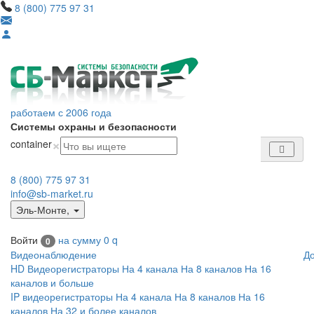
8 (800) 775 97 31
работаем с 2006 года
Системы охраны и безопасности
×
container
8 (800) 775 97 31
info@sb-market.ru
Эль-Монте
,
Войти
на сумму
0
q
0
Видеонаблюдение
Д
HD Видеорегистраторы
На 4 канала
На 8 каналов
На 16
каналов и больше
IP видеорегистраторы
На 4 канала
На 8 каналов
На 16
каналов
На 32 и более каналов