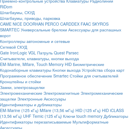
Приемно-контрольные устройства
Клавиатуры
Радиолинии
RiDom
Шлагбаумы, СКУД
Шлагбаумы, приводы, парковка
CAME
NICE
DOORHAN
PERCO
CARDDEX
FAAC
SKYROS
SMARTEC
Универсальные брелоки
Аксессуары для распашных
ворот
Контроллеры автономные и сетевые
Сетевой СКУД
Gate
IronLogic
VGL Патруль
Quest
Parsec
Считыватели, клавиатуры, кнопки выхода
EM-Marine, Mifare, Touch Memory
HID
Биометрические
Кодонаборные клавиатуры
Кнопки выхода
Устройства сбора карт
Программное обеспечение Smartec
Стойки для считывателей
Кронштейны и стойки
Замки, электрозащелки
Электромеханические
Электромагнитные
Электромеханические
защелки
Электронные
Аксессуары
Идентификаторы и дубликаторы
EM-Marine (125 кГц)
Mifare (13,56 мГц)
HID (125 кГц)
HID iCLASS
(13,56 мГц)
UHF
Temic (125 кГц)
Ключи touch memory
Дубликаторы
Идентификаторы перезаписываемые
Мультиформатные
Аксессуары