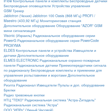
iFlow
Контрольные панели и комплекты
Беспроводные датчики
Беспроводные оповещатели
Устройства управления
GSM Трекер
Jablotron (Чехия)
Jablotron 100
Oasis (868 МГц)
PROFI /
Maestro (433,92 МГц)
Мониторинговая станция
Дополнительное оборудование
Оборудование "AZOR" GSM
мини сигнализация
Visonic (Израиль)
Радиоканальное оборудование серии
PowerG
Радиоканальное оборудование серии PowerCode
PROXYMA
ELDES
Контрольные панели и устройства
Извещатели и
датчики
Дополнительное оборудование
ELMES ELECTRONIC
Радиоканальные охранно-пожарные
панели
Радиоканальные датчики
Приемопередатчики сигнала
по радиоканалу
Беспроводные комплекты и приемники для
управления рольставнями и воротами
Дополнительное
оборудование
Риэлта Радиоканал
Извещатели
Пульты и доп. оборудование
Брелки
Радио тревожные кнопки
НТЦ "ТЕКО"
Радиоканальная система "Астра-Zитадель"
Радиоканальная система "Астра"
ООО "ИПРо" (Умный Часовой)