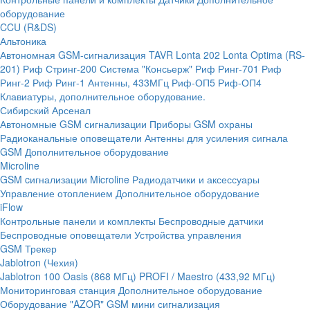
оборудование
CCU (R&DS)
Альтоника
Автономная GSM-сигнализация TAVR
Lonta 202
Lonta Optima (RS-
201)
Риф Стринг-200
Система "Консьерж"
Риф Ринг-701
Риф
Ринг-2
Риф Ринг-1
Антенны, 433МГц
Риф-ОП5
Риф-ОП4
Клавиатуры, дополнительное оборудование.
Сибирский Арсенал
Автономные GSM сигнализации
Приборы GSM охраны
Радиоканальные оповещатели
Антенны для усиления сигнала
GSM
Дополнительное оборудование
Microline
GSM cигнализации Microline
Радиодатчики и аксессуары
Управление отоплением
Дополнительное оборудование
iFlow
Контрольные панели и комплекты
Беспроводные датчики
Беспроводные оповещатели
Устройства управления
GSM Трекер
Jablotron (Чехия)
Jablotron 100
Oasis (868 МГц)
PROFI / Maestro (433,92 МГц)
Мониторинговая станция
Дополнительное оборудование
Оборудование "AZOR" GSM мини сигнализация