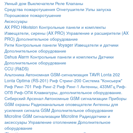
Умный дом
Выключатели
Реле
Клапаны
Средства пожаротушения
Огнетушители
Узлы запуска
Порошковое пожаротушение
Аксессуары
AX PRO Hikvision
Контрольные панели и комплекты
Извещатели, сирены (AX PRO)
Управление и расширители (AX
PRO)
Дополнительное оборудование
Ритм
Контрольные панели
Voyager
Извещатели и датчики
Дополнительное оборудование
Dahua Alarm
Контрольные панели и комплекты
Датчики
Дополнительное оборудование
CCU (R&DS)
Альтоника
Автономная GSM-сигнализация TAVR
Lonta 202
Lonta Optima (RS-201)
Риф Стринг-200
Система "Консьерж"
Риф Ринг-701
Риф Ринг-2
Риф Ринг-1
Антенны, 433МГц
Риф-
ОП5
Риф-ОП4
Клавиатуры, дополнительное оборудование.
Сибирский Арсенал
Автономные GSM сигнализации
Приборы
GSM охраны
Радиоканальные оповещатели
Антенны для
усиления сигнала GSM
Дополнительное оборудование
Microline
GSM cигнализации Microline
Радиодатчики и
аксессуары
Управление отоплением
Дополнительное
оборудование