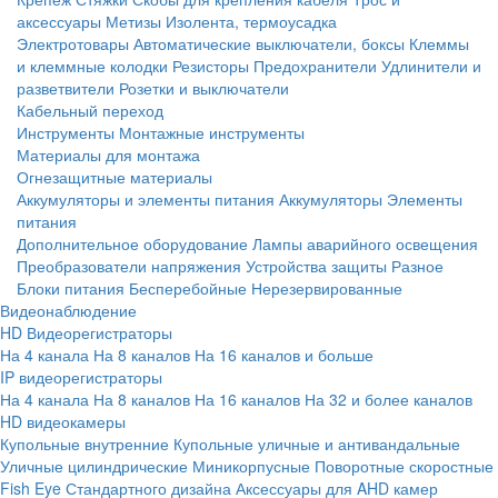
аксессуары
Метизы
Изолента, термоусадка
Электротовары
Автоматические выключатели, боксы
Клеммы
и клеммные колодки
Резисторы
Предохранители
Удлинители и
разветвители
Розетки и выключатели
Кабельный переход
Инструменты
Монтажные инструменты
Материалы для монтажа
Огнезащитные материалы
Аккумуляторы и элементы питания
Аккумуляторы
Элементы
питания
Дополнительное оборудование
Лампы аварийного освещения
Преобразователи напряжения
Устройства защиты
Разное
Блоки питания
Бесперебойные
Нерезервированные
Видеонаблюдение
HD Видеорегистраторы
На 4 канала
На 8 каналов
На 16 каналов и больше
IP видеорегистраторы
На 4 канала
На 8 каналов
На 16 каналов
На 32 и более каналов
HD видеокамеры
Купольные внутренние
Купольные уличные и антивандальные
Уличные цилиндрические
Миникорпусные
Поворотные скоростные
Fish Eye
Стандартного дизайна
Аксессуары для AHD камер