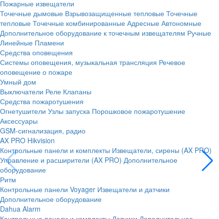
Пожарные извещатели
Точечные дымовые
Взрывозащищенные тепловые
Точечные
тепловые
Точечные комбинированные
Адресные
Автономные
Дополнительное оборудование к точечным извещателям
Ручные
Линейные
Пламени
Средства оповещения
Системы оповещения, музыкальная трансляция
Речевое
оповещение о пожаре
Умный дом
Выключатели
Реле
Клапаны
Средства пожаротушения
Огнетушители
Узлы запуска
Порошковое пожаротушение
Аксессуары
GSM-сигнализация, радио
AX PRO Hikvision
Контрольные панели и комплекты
Извещатели, сирены (AX PRO)
Управление и расширители (AX PRO)
Дополнительное
оборудование
Ритм
Контрольные панели
Voyager
Извещатели и датчики
Дополнительное оборудование
Dahua Alarm
Контрольные панели и комплекты
Датчики
Дополнительное