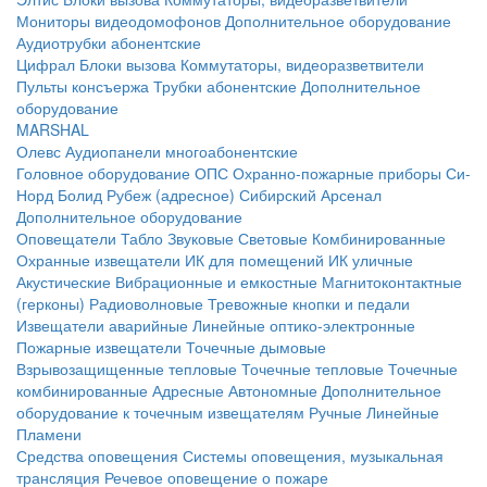
Мониторы видеодомофонов
Дополнительное оборудование
Аудиотрубки абонентские
Цифрал
Блоки вызова
Коммутаторы, видеоразветвители
Пульты консъержа
Трубки абонентские
Дополнительное
оборудование
MARSHAL
Олевс
Аудиопанели многоабонентские
Головное оборудование ОПС
Охранно-пожарные приборы
Си-
Норд
Болид
Рубеж (адресное)
Сибирский Арсенал
Дополнительное оборудование
Оповещатели
Табло
Звуковые
Световые
Комбинированные
Охранные извещатели
ИК для помещений
ИК уличные
Акустические
Вибрационные и емкостные
Магнитоконтактные
(герконы)
Радиоволновые
Тревожные кнопки и педали
Извещатели аварийные
Линейные оптико-электронные
Пожарные извещатели
Точечные дымовые
Взрывозащищенные тепловые
Точечные тепловые
Точечные
комбинированные
Адресные
Автономные
Дополнительное
оборудование к точечным извещателям
Ручные
Линейные
Пламени
Средства оповещения
Системы оповещения, музыкальная
трансляция
Речевое оповещение о пожаре