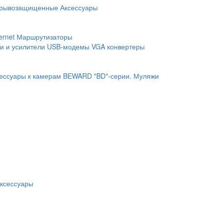
рывозащищенные
Аксессуары
ernet
Маршрутизаторы
и и усилители
USB-модемы
VGA конвертеры
ессуары к камерам BEWARD "BD"-серии.
Муляжи
ксессуары