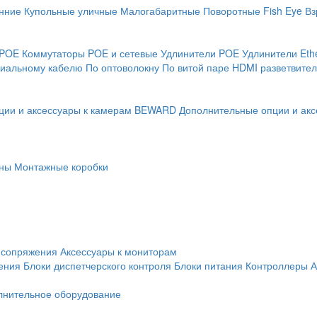
нние
Купольные уличные
Малогабаритные
Поворотные
Fish Eye
Вз
 POE
Коммутаторы POE и сетевые
Удлинители POE
Удлинители Eth
сиальному кабелю
По оптоволокну
По витой паре
HDMI разветвител
ции и аксессуары к камерам BEWARD
Дополнительные опции и акс
ны
Монтажные коробки
 сопряжения
Аксессуары к мониторам
ения
Блоки диспетчерского контроля
Блоки питания
Контроллеры
А
лнительное оборудование