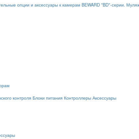
ельные опции и аксессуары к камерам BEWARD "BD"-серии.
Муляж
торам
рского контроля
Блоки питания
Контроллеры
Аксессуары
ессуары