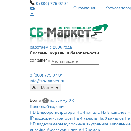
8 (800) 775 97 31
О компании
Каталог това
работаем с 2006 года
Системы охраны и безопасности
×
container
8 (800) 775 97 31
info@sb-market.ru
Эль-Монте
,
Войти
на сумму
0
q
0
Видеонаблюдение
HD Видеорегистраторы
На 4 канала
На 8 каналов
Н
IP видеорегистраторы
На 4 канала
На 8 каналов
На
HD видеокамеры
Купольные внутренние
Купольные
дизайна
Аксессуары для AHD камер