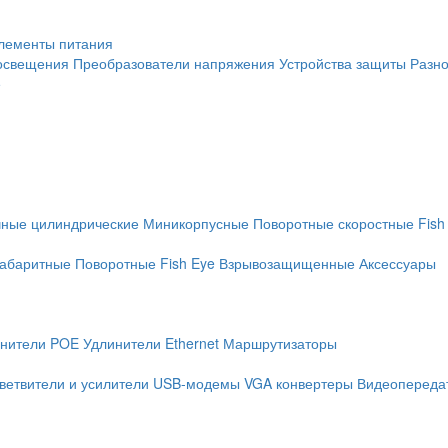
лементы питания
освещения
Преобразователи напряжения
Устройства защиты
Разн
е
чные цилиндрические
Миникорпусные
Поворотные скоростные
Fish
абаритные
Поворотные
Fish Eye
Взрывозащищенные
Аксессуары
нители POE
Удлинители Ethernet
Маршрутизаторы
ветвители и усилители
USB-модемы
VGA конвертеры
Видеопередат