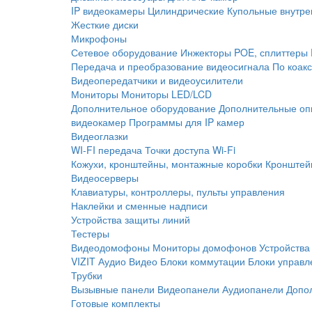
IP видеокамеры
Цилиндрические
Купольные внутре
Жесткие диски
Микрофоны
Сетевое оборудование
Инжекторы POE, сплиттеры
Передача и преобразование видеосигнала
По коак
Видеопередатчики и видеоусилители
Мониторы
Мониторы LED/LCD
Дополнительное оборудование
Дополнительные оп
видеокамер
Программы для IP камер
Видеоглазки
WI-FI передача
Точки доступа Wi-Fi
Кожухи, кронштейны, монтажные коробки
Кронштей
Видеосерверы
Клавиатуры, контроллеры, пульты управления
Наклейки и сменные надписи
Устройства защиты линий
Тестеры
Видеодомофоны
Мониторы домофонов
Устройства
VIZIT
Аудио
Видео
Блоки коммутации
Блоки управл
Трубки
Вызывные панели
Видеопанели
Аудиопанели
Допо
Готовые комплекты