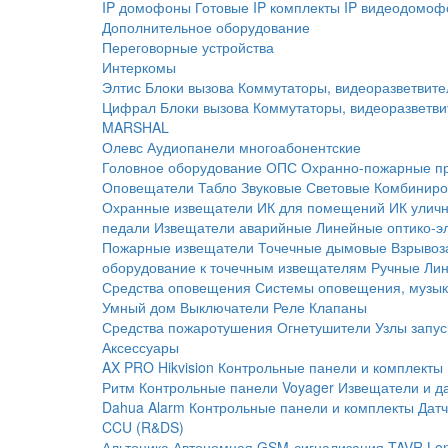
IP домофоны
Готовые IP комплекты
IP видеодомоф
Дополнительное оборудование
Переговорные устройства
Интеркомы
Элтис
Блоки вызова
Коммутаторы, видеоразветвите
Цифрал
Блоки вызова
Коммутаторы, видеоразветви
MARSHAL
Олевс
Аудиопанели многоабонентские
Головное оборудование ОПС
Охранно-пожарные п
Оповещатели
Табло
Звуковые
Световые
Комбиниро
Охранные извещатели
ИК для помещений
ИК улич
педали
Извещатели аварийные
Линейные оптико-э
Пожарные извещатели
Точечные дымовые
Взрывоз
оборудование к точечным извещателям
Ручные
Ли
Средства оповещения
Системы оповещения, музык
Умный дом
Выключатели
Реле
Клапаны
Средства пожаротушения
Огнетушители
Узлы запус
Аксессуары
AX PRO Hikvision
Контрольные панели и комплекты
Ритм
Контрольные панели
Voyager
Извещатели и д
Dahua Alarm
Контрольные панели и комплекты
Датч
CCU (R&DS)
Альтоника
Автономная GSM-сигнализация TAVR
Lo