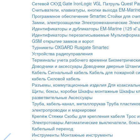
Сетевой СКУД
Gate
IronLogic
VGL Патруль
Quest
Pa
Считыватели, клавиатуры, кнопки выхода
EM-Marine
Программное обеспечение Smartec
Стойки для счи
Замки, электрозащелки
Электромеханические
Элек
Идентификаторы и дубликаторы
EM-Marine (125 кГц
Идентификаторы перезаписываемые
Мультиформа
GSM открытие замков и ворот
Турникеты
OXGARD
Rusgate
Smartec
Устройства радиоуправления
Терминалы учета рабочего времени
Биометрическ
Доводчики и аксессуары
Доводчики дверные
Штанги
Кабель
Сигнальный кабель
Кабель для пожарной с
кабель
Силовой кабель
Разъемы, коммутационные изделия
Для коаксиальн
Щиты, боксы, коробки
Шкафы монтажные
Шкафы кл
разветвительные
Аксессуары
Труба, кабель-канал, металлорукав
Труба пластико
электропроводки и маркировки
Крепёж
Стяжки
Скобы для крепления кабеля
Трос и
Электротовары
Автоматические выключатели, бокс
Кабельный переход
Инструменты
Монтажные инструменты