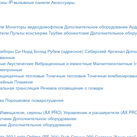
оны
IP-вызывные панели
Аксессуары
ли
Мониторы видеодомофонов
Дополнительное оборудование
Ауд
тели
Пульты консъержа
Трубки абонентские
Дополнительное обор
риборы
Си-Норд
Болид
Рубеж (адресное)
Сибирский Арсенал
Допо
ванные
ные
Акустические
Вибрационные и емкостные
Магнитоконтактные (
лектронные
ащищенные тепловые
Точечные тепловые
Точечные комбинирова
нейные
Пламени
альная трансляция
Речевое оповещение о пожаре
ка
Порошковое пожаротушение
Извещатели, сирены (AX PRO)
Управление и расширители (AX PR
атчики
Дополнительное оборудование
ики
Дополнительное оборудование
nta 202
Lonta Optima (RS-201)
Риф Стринг-200
Система "Консьерж"