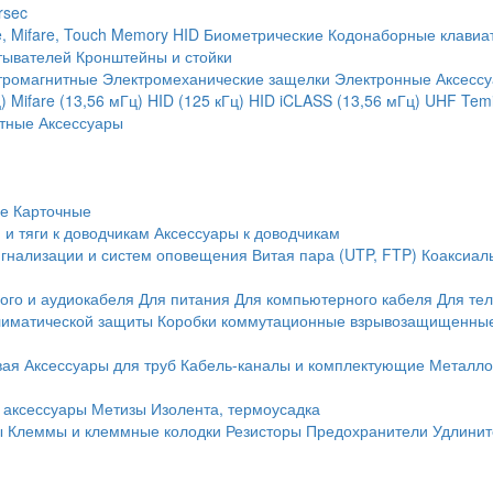
rsec
, Mifare, Touch Memory
HID
Биометрические
Кодонаборные клавиа
тывателей
Кронштейны и стойки
тромагнитные
Электромеханические защелки
Электронные
Аксесс
)
Mifare (13,56 мГц)
HID (125 кГц)
HID iCLASS (13,56 мГц)
UHF
Temi
тные
Аксессуары
ие
Карточные
 и тяги к доводчикам
Аксессуары к доводчикам
игнализации и систем оповещения
Витая пара (UTP, FTP)
Коаксиал
ого и аудиокабеля
Для питания
Для компьютерного кабеля
Для те
иматической защиты
Коробки коммутационные взрывозащищенны
вая
Аксессуары для труб
Кабель-каналы и комплектующие
Металло
 аксессуары
Метизы
Изолента, термоусадка
ы
Клеммы и клеммные колодки
Резисторы
Предохранители
Удлинит