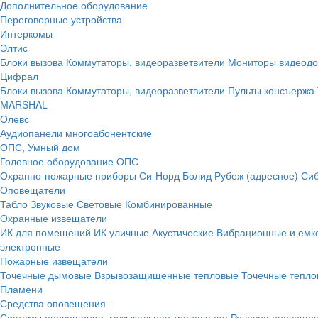
Дополнительное оборудование
Переговорные устройства
Интеркомы
Элтис
Блоки вызова
Коммутаторы, видеоразветвители
Мониторы видеод
Цифрал
Блоки вызова
Коммутаторы, видеоразветвители
Пульты консъержа
MARSHAL
Олевс
Аудиопанели многоабонентские
ОПС, Умный дом
Головное оборудование ОПС
Охранно-пожарные приборы
Си-Норд
Болид
Рубеж (адресное)
Сиб
Оповещатели
Табло
Звуковые
Световые
Комбинированные
Охранные извещатели
ИК для помещений
ИК уличные
Акустические
Вибрационные и емк
электронные
Пожарные извещатели
Точечные дымовые
Взрывозащищенные тепловые
Точечные тепло
Пламени
Средства оповещения
Системы оповещения, музыкальная трансляция
Речевое оповещен