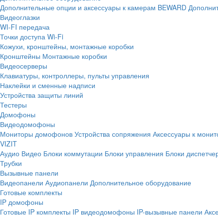
Дополнительные опции и аксессуары к камерам BEWARD
Дополнит
Видеоглазки
WI-FI передача
Точки доступа Wi-Fi
Кожухи, кронштейны, монтажные коробки
Кронштейны
Монтажные коробки
Видеосерверы
Клавиатуры, контроллеры, пульты управления
Наклейки и сменные надписи
Устройства защиты линий
Тестеры
Домофоны
Видеодомофоны
Мониторы домофонов
Устройства сопряжения
Аксессуары к мони
VIZIT
Аудио
Видео
Блоки коммутации
Блоки управления
Блоки диспетче
Трубки
Вызывные панели
Видеопанели
Аудиопанели
Дополнительное оборудование
Готовые комплекты
IP домофоны
Готовые IP комплекты
IP видеодомофоны
IP-вызывные панели
Акс