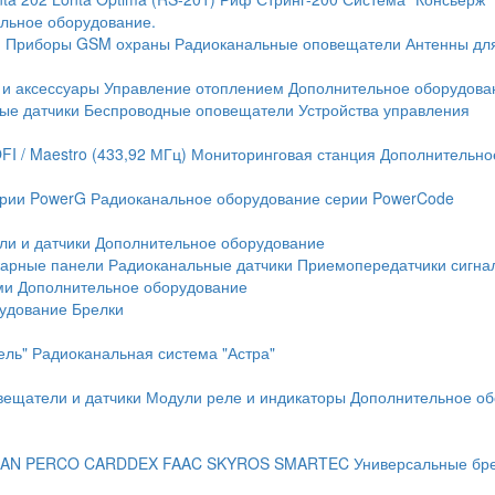
льное оборудование.
и
Приборы GSM охраны
Радиоканальные оповещатели
Антенны дл
 и аксессуары
Управление отоплением
Дополнительное оборудова
ые датчики
Беспроводные оповещатели
Устройства управления
FI / Maestro (433,92 МГц)
Мониторинговая станция
Дополнительно
ерии PowerG
Радиоканальное оборудование серии PowerCode
ли и датчики
Дополнительное оборудование
жарные панели
Радиоканальные датчики
Приемопередатчики сигна
ми
Дополнительное оборудование
рудование
Брелки
ель"
Радиоканальная система "Астра"
вещатели и датчики
Модули реле и индикаторы
Дополнительное об
AN
PERCO
CARDDEX
FAAC
SKYROS
SMARTEC
Универсальные бр