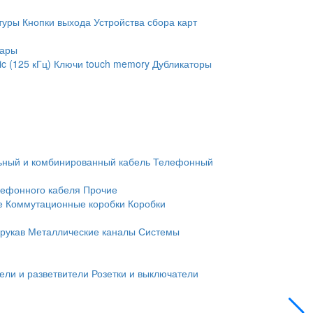
туры
Кнопки выхода
Устройства сбора карт
уары
c (125 кГц)
Ключи touch memory
Дубликаторы
ьный и комбинированный кабель
Телефонный
лефонного кабеля
Прочие
е
Коммутационные коробки
Коробки
рукав
Металлические каналы
Системы
ели и разветвители
Розетки и выключатели