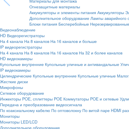
Материалы для монтажа
Огнезащитные материалы
Аккумуляторы и элементы питания
Аккумуляторы
Э
Дополнительное оборудование
Лампы аварийного 
Блоки питания
Бесперебойные
Нерезервированны
Видеонаблюдение
HD Видеорегистраторы
На 4 канала
На 8 каналов
На 16 каналов и больше
IP видеорегистраторы
На 4 канала
На 8 каналов
На 16 каналов
На 32 и более каналов
HD видеокамеры
Купольные внутренние
Купольные уличные и антивандальные
Ули
IP видеокамеры
Цилиндрические
Купольные внутренние
Купольные уличные
Малог
Жесткие диски
Микрофоны
Сетевое оборудование
Инжекторы POE, сплиттеры POE
Коммутаторы POE и сетевые
Удли
Передача и преобразование видеосигнала
По коаксиальному кабелю
По оптоволокну
По витой паре
HDMI раз
Мониторы
Мониторы LED/LCD
Дополнительное оборудование