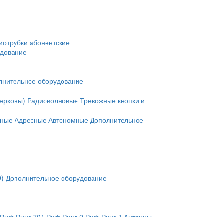
иотрубки абонентские
удование
лнительное оборудование
герконы)
Радиоволновые
Тревожные кнопки и
нные
Адресные
Автономные
Дополнительное
O)
Дополнительное оборудование
Риф Ринг-701
Риф Ринг-2
Риф Ринг-1
Антенны,