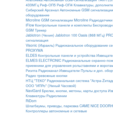
433МГц
Риф-ОП5
Риф-ОП4
Клавиатуры, дополните
Сибирский Арсенал
Автономные GSM сигнализаци
оборудование
Microline
GSM cигнализации Microline
Радиодатчики
iFlow
Контрольные панели и комплекты
Беспроводн
GSM Трекер
Jablotron (Чехия)
Jablotron 100
Oasis (868 МГц)
PRO
сигнализация
Visonic (Израиль)
Радиоканальное оборудование с
PROXYMA
ELDES
Контрольные панели и устройства
Извещате
ELMES ELECTRONIC
Радиоканальные охранно-по
приемники для управления рольставнями и ворота
Риэлта Радиоканал
Извещатели
Пульты и доп. обо
Радио тревожные кнопки
НТЦ "ТЕКО"
Радиоканальная система "Астра-Zитад
ООО "ИПРо" (Умный Часовой)
NaviGard
Брелки, кнопки, жетоны, карты доступа
Из
Клавиатуры
Радиолинии
RiDom
Шлагбаумы, приводы, парковка
CAME
NICE
DOORH
Контроллеры автономные и сетевые