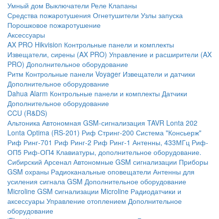
Умный дом
Выключатели
Реле
Клапаны
Средства пожаротушения
Огнетушители
Узлы запуска
Порошковое пожаротушение
Аксессуары
AX PRO Hikvision
Контрольные панели и комплекты
Извещатели, сирены (AX PRO)
Управление и расширители (AX
PRO)
Дополнительное оборудование
Ритм
Контрольные панели
Voyager
Извещатели и датчики
Дополнительное оборудование
Dahua Alarm
Контрольные панели и комплекты
Датчики
Дополнительное оборудование
CCU (R&DS)
Альтоника
Автономная GSM-сигнализация TAVR
Lonta 202
Lonta Optima (RS-201)
Риф Стринг-200
Система "Консьерж"
Риф Ринг-701
Риф Ринг-2
Риф Ринг-1
Антенны, 433МГц
Риф-
ОП5
Риф-ОП4
Клавиатуры, дополнительное оборудование.
Сибирский Арсенал
Автономные GSM сигнализации
Приборы
GSM охраны
Радиоканальные оповещатели
Антенны для
усиления сигнала GSM
Дополнительное оборудование
Microline
GSM cигнализации Microline
Радиодатчики и
аксессуары
Управление отоплением
Дополнительное
оборудование