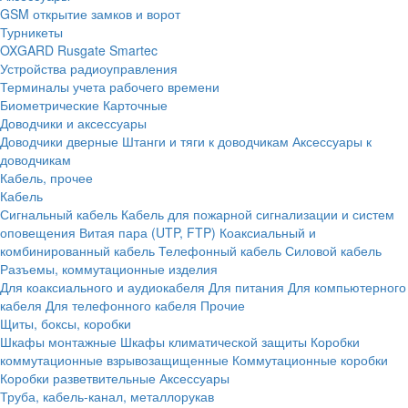
GSM открытие замков и ворот
Турникеты
OXGARD
Rusgate
Smartec
Устройства радиоуправления
Терминалы учета рабочего времени
Биометрические
Карточные
Доводчики и аксессуары
Доводчики дверные
Штанги и тяги к доводчикам
Аксессуары к
доводчикам
Кабель, прочее
Кабель
Сигнальный кабель
Кабель для пожарной сигнализации и систем
оповещения
Витая пара (UTP, FTP)
Коаксиальный и
комбинированный кабель
Телефонный кабель
Силовой кабель
Разъемы, коммутационные изделия
Для коаксиального и аудиокабеля
Для питания
Для компьютерного
кабеля
Для телефонного кабеля
Прочие
Щиты, боксы, коробки
Шкафы монтажные
Шкафы климатической защиты
Коробки
коммутационные взрывозащищенные
Коммутационные коробки
Коробки разветвительные
Аксессуары
Труба, кабель-канал, металлорукав