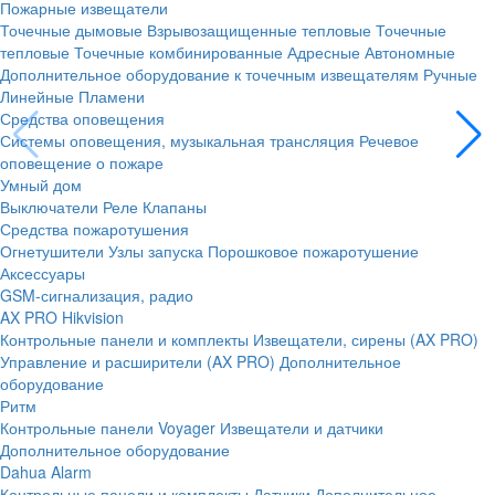
Пожарные извещатели
Точечные дымовые
Взрывозащищенные тепловые
Точечные
тепловые
Точечные комбинированные
Адресные
Автономные
Дополнительное оборудование к точечным извещателям
Ручные
Линейные
Пламени
Средства оповещения
Системы оповещения, музыкальная трансляция
Речевое
оповещение о пожаре
Умный дом
Выключатели
Реле
Клапаны
Средства пожаротушения
Огнетушители
Узлы запуска
Порошковое пожаротушение
Аксессуары
GSM-сигнализация, радио
AX PRO Hikvision
Контрольные панели и комплекты
Извещатели, сирены (AX PRO)
Управление и расширители (AX PRO)
Дополнительное
оборудование
Ритм
Контрольные панели
Voyager
Извещатели и датчики
Дополнительное оборудование
Dahua Alarm
Контрольные панели и комплекты
Датчики
Дополнительное