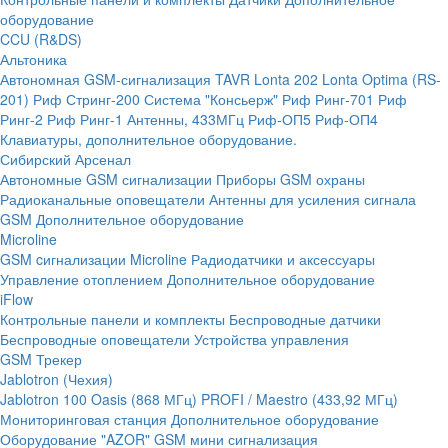
оборудование
CCU (R&DS)
Альтоника
Автономная GSM-сигнализация TAVR
Lonta 202
Lonta Optima (RS-
201)
Риф Стринг-200
Система "Консьерж"
Риф Ринг-701
Риф
Ринг-2
Риф Ринг-1
Антенны, 433МГц
Риф-ОП5
Риф-ОП4
Клавиатуры, дополнительное оборудование.
Сибирский Арсенал
Автономные GSM сигнализации
Приборы GSM охраны
Радиоканальные оповещатели
Антенны для усиления сигнала
GSM
Дополнительное оборудование
Microline
GSM cигнализации Microline
Радиодатчики и аксессуары
Управление отоплением
Дополнительное оборудование
iFlow
Контрольные панели и комплекты
Беспроводные датчики
Беспроводные оповещатели
Устройства управления
GSM Трекер
Jablotron (Чехия)
Jablotron 100
Oasis (868 МГц)
PROFI / Maestro (433,92 МГц)
Мониторинговая станция
Дополнительное оборудование
Оборудование "AZOR" GSM мини сигнализация