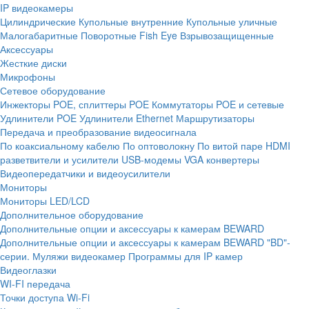
IP видеокамеры
Цилиндрические
Купольные внутренние
Купольные уличные
Малогабаритные
Поворотные
Fish Eye
Взрывозащищенные
Аксессуары
Жесткие диски
Микрофоны
Сетевое оборудование
Инжекторы POE, сплиттеры POE
Коммутаторы POE и сетевые
Удлинители POE
Удлинители Ethernet
Маршрутизаторы
Передача и преобразование видеосигнала
По коаксиальному кабелю
По оптоволокну
По витой паре
HDMI
разветвители и усилители
USB-модемы
VGA конвертеры
Видеопередатчики и видеоусилители
Мониторы
Мониторы LED/LCD
Дополнительное оборудование
Дополнительные опции и аксессуары к камерам BEWARD
Дополнительные опции и аксессуары к камерам BEWARD "BD"-
серии.
Муляжи видеокамер
Программы для IP камер
Видеоглазки
WI-FI передача
Точки доступа Wi-Fi