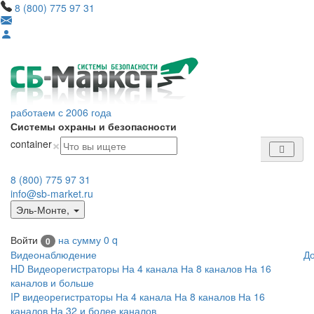
8 (800) 775 97 31
работаем с 2006 года
Системы охраны и безопасности
×
container
8 (800) 775 97 31
info@sb-market.ru
Эль-Монте
,
Войти
на сумму
0
q
0
Видеонаблюдение
Д
HD Видеорегистраторы
На 4 канала
На 8 каналов
На 16
каналов и больше
IP видеорегистраторы
На 4 канала
На 8 каналов
На 16
каналов
На 32 и более каналов