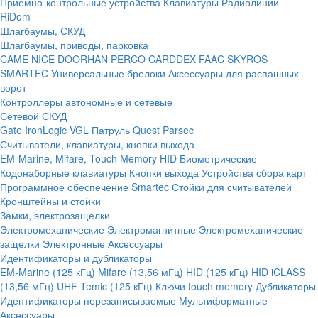
Приемно-контрольные устройства
Клавиатуры
Радиолинии
RiDom
Шлагбаумы, СКУД
Шлагбаумы, приводы, парковка
CAME
NICE
DOORHAN
PERCO
CARDDEX
FAAC
SKYROS
SMARTEC
Универсальные брелоки
Аксессуары для распашных
ворот
Контроллеры автономные и сетевые
Сетевой СКУД
Gate
IronLogic
VGL Патруль
Quest
Parsec
Считыватели, клавиатуры, кнопки выхода
EM-Marine, Mifare, Touch Memory
HID
Биометрические
Кодонаборные клавиатуры
Кнопки выхода
Устройства сбора карт
Программное обеспечение Smartec
Стойки для считывателей
Кронштейны и стойки
Замки, электрозащелки
Электромеханические
Электромагнитные
Электромеханические
защелки
Электронные
Аксессуары
Идентификаторы и дубликаторы
EM-Marine (125 кГц)
Mifare (13,56 мГц)
HID (125 кГц)
HID iCLASS
(13,56 мГц)
UHF
Temic (125 кГц)
Ключи touch memory
Дубликаторы
Идентификаторы перезаписываемые
Мультиформатные
Аксессуары