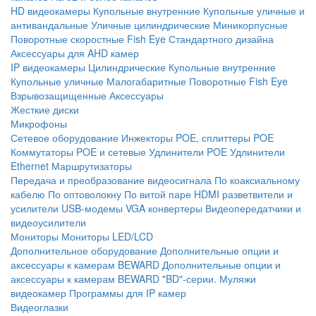
HD видеокамеры
Купольные внутренние
Купольные уличные и
антивандальные
Уличные цилиндрические
Миникорпусные
Поворотные скоростные
Fish Eye
Стандартного дизайна
Аксессуары для AHD камер
IP видеокамеры
Цилиндрические
Купольные внутренние
Купольные уличные
Малогабаритные
Поворотные
Fish Eye
Взрывозащищенные
Аксессуары
Жесткие диски
Микрофоны
Сетевое оборудование
Инжекторы POE, сплиттеры POE
Коммутаторы POE и сетевые
Удлинители POE
Удлинители
Ethernet
Маршрутизаторы
Передача и преобразование видеосигнала
По коаксиальному
кабелю
По оптоволокну
По витой паре
HDMI разветвители и
усилители
USB-модемы
VGA конвертеры
Видеопередатчики и
видеоусилители
Мониторы
Мониторы LED/LCD
Дополнительное оборудование
Дополнительные опции и
аксессуары к камерам BEWARD
Дополнительные опции и
аксессуары к камерам BEWARD "BD"-серии.
Муляжи
видеокамер
Программы для IP камер
Видеоглазки