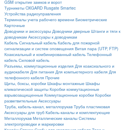
GSM открытие замков и ворот
Турникеты
OXGARD
Rusgate
Smartec
Устройства радиоуправления
Терминалы учета рабочего времени
Биометрические
Карточные
Доводчики и аксессуары
Доводчики дверные
Штанги и тяги к
доводчикам
Аксессуары к доводчикам
Кабель
Сигнальный кабель
Кабель для пожарной
сигнализации и систем оповещения
Витая пара (UTP, FTP)
Коаксиальный и комбинированный кабель
Телефонный
кабель
Силовой кабель
Разъемы, коммутационные изделия
Для коаксиального и
аудиокабеля
Для питания
Для компьютерного кабеля
Для
телефонного кабеля
Прочие
Щиты, боксы, коробки
Шкафы монтажные
Шкафы
климатической защиты
Коробки коммутационные
взрывозащищенные
Коммутационные коробки
Коробки
разветвительные
Аксессуары
Труба, кабель-канал, металлорукав
Труба пластиковая
Аксессуары для труб
Кабель-каналы и комплектующие
Металлорукав
Металлические каналы
Системы
электропроводки и маркировки
Крепёж
Стяжки
Скобы для крепления кабеля
Трос и