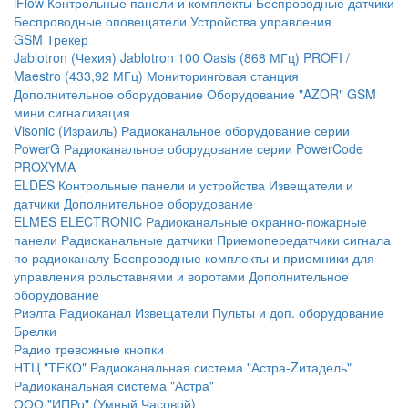
iFlow
Контрольные панели и комплекты
Беспроводные датчики
Беспроводные оповещатели
Устройства управления
GSM Трекер
Jablotron (Чехия)
Jablotron 100
Oasis (868 МГц)
PROFI /
Maestro (433,92 МГц)
Мониторинговая станция
Дополнительное оборудование
Оборудование "AZOR" GSM
мини сигнализация
Visonic (Израиль)
Радиоканальное оборудование серии
PowerG
Радиоканальное оборудование серии PowerCode
PROXYMA
ELDES
Контрольные панели и устройства
Извещатели и
датчики
Дополнительное оборудование
ELMES ELECTRONIC
Радиоканальные охранно-пожарные
панели
Радиоканальные датчики
Приемопередатчики сигнала
по радиоканалу
Беспроводные комплекты и приемники для
управления рольставнями и воротами
Дополнительное
оборудование
Риэлта Радиоканал
Извещатели
Пульты и доп. оборудование
Брелки
Радио тревожные кнопки
НТЦ "ТЕКО"
Радиоканальная система "Астра-Zитадель"
Радиоканальная система "Астра"
ООО "ИПРо" (Умный Часовой)