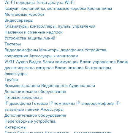
WI-FI передача
Точки доступа Wi-Fi
Кожухи, кронштейны, монтажные коробки
Кронштейны
Монтажные коробки
Видеосерверы
Клавиатуры, контроллеры, пульты управления
Наклейки и сменные надписи
Устройства защиты линий
Тестеры
Видеодомофоны
Мониторы домофонов
Устройства
сопряжения
Аксессуары к мониторам
VIZIT
Аудио
Видео
Блоки коммутации
Блоки управления
Блоки
диспетчерского контроля
Блоки питания
Контроллеры
Аксессуары
Трубки
Вызывные панели
Видеопанели
Аудиопанели
Дополнительное оборудование
Готовые комплекты
IP домофоны
Готовые IP комплекты
IP видеодомофоны
IP-
вызывные панели
Аксессуары
Дополнительное оборудование
Переговорные устройства
Интеркомы
Элтис
Блоки вызова
Коммутаторы, видеоразветвители