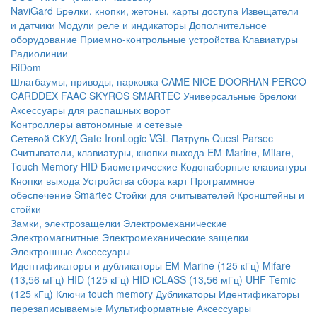
NaviGard
Брелки, кнопки, жетоны, карты доступа
Извещатели
и датчики
Модули реле и индикаторы
Дополнительное
оборудование
Приемно-контрольные устройства
Клавиатуры
Радиолинии
RiDom
Шлагбаумы, приводы, парковка
CAME
NICE
DOORHAN
PERCO
CARDDEX
FAAC
SKYROS
SMARTEC
Универсальные брелоки
Аксессуары для распашных ворот
Контроллеры автономные и сетевые
Сетевой СКУД
Gate
IronLogic
VGL Патруль
Quest
Parsec
Считыватели, клавиатуры, кнопки выхода
EM-Marine, Mifare,
Touch Memory
HID
Биометрические
Кодонаборные клавиатуры
Кнопки выхода
Устройства сбора карт
Программное
обеспечение Smartec
Стойки для считывателей
Кронштейны и
стойки
Замки, электрозащелки
Электромеханические
Электромагнитные
Электромеханические защелки
Электронные
Аксессуары
Идентификаторы и дубликаторы
EM-Marine (125 кГц)
Mifare
(13,56 мГц)
HID (125 кГц)
HID iCLASS (13,56 мГц)
UHF
Temic
(125 кГц)
Ключи touch memory
Дубликаторы
Идентификаторы
перезаписываемые
Мультиформатные
Аксессуары