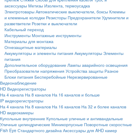
аксессуары
Метизы
Изолента, термоусадка
Электротовары
Автоматические выключатели, боксы
Клеммы
и клеммные колодки
Резисторы
Предохранители
Удлинители и
разветвители
Розетки и выключатели
Кабельный переход
Инструменты
Монтажные инструменты
Материалы для монтажа
Огнезащитные материалы
Аккумуляторы и элементы питания
Аккумуляторы
Элементы
питания
Дополнительное оборудование
Лампы аварийного освещения
Преобразователи напряжения
Устройства защиты
Разное
Блоки питания
Бесперебойные
Нерезервированные
Видеонаблюдение
HD Видеорегистраторы
На 4 канала
На 8 каналов
На 16 каналов и больше
IP видеорегистраторы
На 4 канала
На 8 каналов
На 16 каналов
На 32 и более каналов
HD видеокамеры
Купольные внутренние
Купольные уличные и антивандальные
Уличные цилиндрические
Миникорпусные
Поворотные скоростные
Fish Eye
Стандартного дизайна
Аксессуары для AHD камер