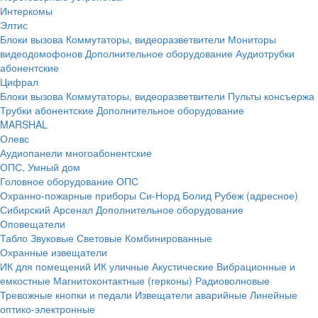
Интеркомы
Элтис
Блоки вызова
Коммутаторы, видеоразветвители
Мониторы
видеодомофонов
Дополнительное оборудование
Аудиотрубки
абонентские
Цифрал
Блоки вызова
Коммутаторы, видеоразветвители
Пульты консъержа
Трубки абонентские
Дополнительное оборудование
MARSHAL
Олевс
Аудиопанели многоабонентские
ОПС, Умный дом
Головное оборудование ОПС
Охранно-пожарные приборы
Си-Норд
Болид
Рубеж (адресное)
Сибирский Арсенал
Дополнительное оборудование
Оповещатели
Табло
Звуковые
Световые
Комбинированные
Охранные извещатели
ИК для помещений
ИК уличные
Акустические
Вибрационные и
емкостные
Магнитоконтактные (герконы)
Радиоволновые
Тревожные кнопки и педали
Извещатели аварийные
Линейные
оптико-электронные