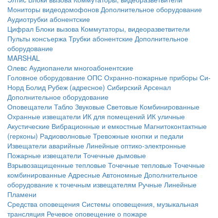
Мониторы видеодомофонов
Дополнительное оборудование
Аудиотрубки абонентские
Цифрал
Блоки вызова
Коммутаторы, видеоразветвители
Пульты консъержа
Трубки абонентские
Дополнительное
оборудование
MARSHAL
Олевс
Аудиопанели многоабонентские
Головное оборудование ОПС
Охранно-пожарные приборы
Си-
Норд
Болид
Рубеж (адресное)
Сибирский Арсенал
Дополнительное оборудование
Оповещатели
Табло
Звуковые
Световые
Комбинированные
Охранные извещатели
ИК для помещений
ИК уличные
Акустические
Вибрационные и емкостные
Магнитоконтактные
(герконы)
Радиоволновые
Тревожные кнопки и педали
Извещатели аварийные
Линейные оптико-электронные
Пожарные извещатели
Точечные дымовые
Взрывозащищенные тепловые
Точечные тепловые
Точечные
комбинированные
Адресные
Автономные
Дополнительное
оборудование к точечным извещателям
Ручные
Линейные
Пламени
Средства оповещения
Системы оповещения, музыкальная
трансляция
Речевое оповещение о пожаре