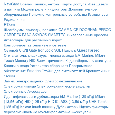
NaviGard
Брелки, кнопки, жетоны, карты доступа
Извещатели
и датчики
Модули реле и индикаторы
Дополнительное
оборудование
Приемно-контрольные устройства
Клавиатуры
Радиолинии
RiDom
Шлагбаумы, приводы, парковка
CAME
NICE
DOORHAN
PERCO
CARDDEX
FAAC
SKYROS
SMARTEC
Универсальные брелоки
Аксессуары для распашных ворот
Контроллеры автономные и сетевые
Сетевой СКУД
Gate
IronLogic
VGL Патруль
Quest
Parsec
Считыватели, клавиатуры, кнопки выхода
EM-Marine, Mifare,
Touch Memory
HID
Биометрические
Кодонаборные клавиатуры
Кнопки выхода
Устройства сбора карт
Программное
обеспечение Smartec
Стойки для считывателей
Кронштейны и
стойки
Замки, электрозащелки
Электромеханические
Электромагнитные
Электромеханические защелки
Электронные
Аксессуары
Идентификаторы и дубликаторы
EM-Marine (125 кГц)
Mifare
(13,56 мГц)
HID (125 кГц)
HID iCLASS (13,56 мГц)
UHF
Temic
(125 кГц)
Ключи touch memory
Дубликаторы
Идентификаторы
перезаписываемые
Мультиформатные
Аксессуары