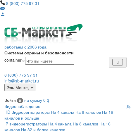
8 (800) 775 97 31
работаем с 2006 года
Системы охраны и безопасности
×
container
8 (800) 775 97 31
info@sb-market.ru
Эль-Монте
,
Войти
на сумму
0
q
0
Видеонаблюдение
Д
HD Видеорегистраторы
На 4 канала
На 8 каналов
На 16
каналов и больше
IP видеорегистраторы
На 4 канала
На 8 каналов
На 16
каналов
На 32 и более каналов