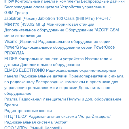
iFlow
Контрольные панели и комплекты
Беспроводные датчики
Беспроводные оповещатели
Устройства управления
GSM Трекер
Jablotron (Чехия)
Jablotron 100
Oasis (868 МГц)
PROFI /
Maestro (433,92 МГц)
Мониторинговая станция
Дополнительное оборудование
Оборудование "AZOR" GSM
мини сигнализация
Visonic (Израиль)
Радиоканальное оборудование серии
PowerG
Радиоканальное оборудование серии PowerCode
PROXYMA
ELDES
Контрольные панели и устройства
Извещатели и
датчики
Дополнительное оборудование
ELMES ELECTRONIC
Радиоканальные охранно-пожарные
панели
Радиоканальные датчики
Приемопередатчики сигнала
по радиоканалу
Беспроводные комплекты и приемники для
управления рольставнями и воротами
Дополнительное
оборудование
Риэлта Радиоканал
Извещатели
Пульты и доп. оборудование
Брелки
Радио тревожные кнопки
НТЦ "ТЕКО"
Радиоканальная система "Астра-Zитадель"
Радиоканальная система "Астра"
ООО "ИПРо" (Умный Часовой)