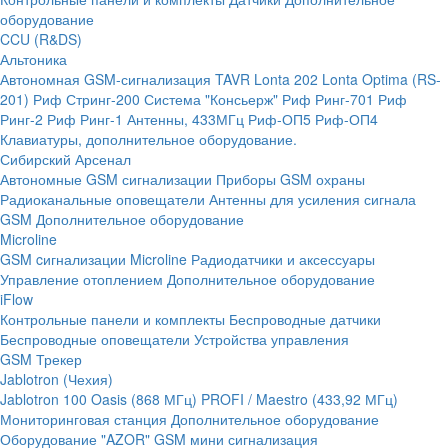
оборудование
CCU (R&DS)
Альтоника
Автономная GSM-сигнализация TAVR
Lonta 202
Lonta Optima (RS-
201)
Риф Стринг-200
Система "Консьерж"
Риф Ринг-701
Риф
Ринг-2
Риф Ринг-1
Антенны, 433МГц
Риф-ОП5
Риф-ОП4
Клавиатуры, дополнительное оборудование.
Сибирский Арсенал
Автономные GSM сигнализации
Приборы GSM охраны
Радиоканальные оповещатели
Антенны для усиления сигнала
GSM
Дополнительное оборудование
Microline
GSM cигнализации Microline
Радиодатчики и аксессуары
Управление отоплением
Дополнительное оборудование
iFlow
Контрольные панели и комплекты
Беспроводные датчики
Беспроводные оповещатели
Устройства управления
GSM Трекер
Jablotron (Чехия)
Jablotron 100
Oasis (868 МГц)
PROFI / Maestro (433,92 МГц)
Мониторинговая станция
Дополнительное оборудование
Оборудование "AZOR" GSM мини сигнализация