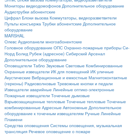
Мониторы видеодомофонов
Дополнительное оборудование
Аудиотрубки абонентские
Цифрал
Блоки вызова
Коммутаторы, видеоразветвители
Пульты консъержа
Трубки абонентские
Дополнительное
оборудование
MARSHAL
Олевс
Аудиопанели многоабонентские
Головное оборудование ОПС
Охранно-пожарные приборы
Си-
Норд
Болид
Рубеж (адресное)
Сибирский Арсенал
Дополнительное оборудование
Оповещатели
Табло
Звуковые
Световые
Комбинированные
Охранные извещатели
ИК для помещений
ИК уличные
Акустические
Вибрационные и емкостные
Магнитоконтактные
(герконы)
Радиоволновые
Тревожные кнопки и педали
Извещатели аварийные
Линейные оптико-электронные
Пожарные извещатели
Точечные дымовые
Взрывозащищенные тепловые
Точечные тепловые
Точечные
комбинированные
Адресные
Автономные
Дополнительное
оборудование к точечным извещателям
Ручные
Линейные
Пламени
Средства оповещения
Системы оповещения, музыкальная
трансляция
Речевое оповещение о пожаре