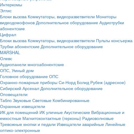
Интеркомы
Элтис
Блоки вызова
Коммутаторы, видеоразветвители
Мониторы
видеодомофонов
Дополнительное оборудование
Аудиотрубки
абонентские
Цифрал
Блоки вызова
Коммутаторы, видеоразветвители
Пульты консъержа
Трубки абонентские
Дополнительное оборудование
MARSHAL
Олевс
Аудиопанели многоабонентские
ОПС, Умный дом
Головное оборудование ОПС
Охранно-пожарные приборы
Си-Норд
Болид
Рубеж (адресное)
Сибирский Арсенал
Дополнительное оборудование
Оповещатели
Табло
Звуковые
Световые
Комбинированные
Охранные извещатели
ИК для помещений
ИК уличные
Акустические
Вибрационные и
емкостные
Магнитоконтактные (герконы)
Радиоволновые
Тревожные кнопки и педали
Извещатели аварийные
Линейные
оптико-электронные