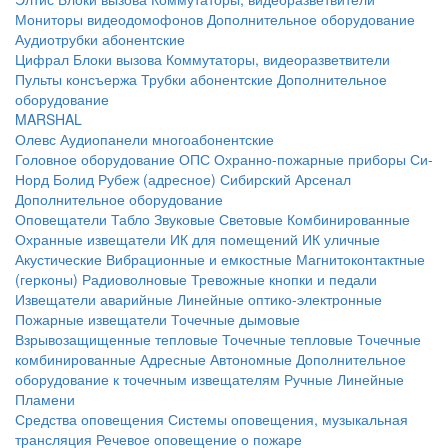
Мониторы видеодомофонов
Дополнительное оборудование
Аудиотрубки абонентские
Цифрал
Блоки вызова
Коммутаторы, видеоразветвители
Пульты консъержа
Трубки абонентские
Дополнительное
оборудование
MARSHAL
Олевс
Аудиопанели многоабонентские
Головное оборудование ОПС
Охранно-пожарные приборы
Си-
Норд
Болид
Рубеж (адресное)
Сибирский Арсенал
Дополнительное оборудование
Оповещатели
Табло
Звуковые
Световые
Комбинированные
Охранные извещатели
ИК для помещений
ИК уличные
Акустические
Вибрационные и емкостные
Магнитоконтактные
(герконы)
Радиоволновые
Тревожные кнопки и педали
Извещатели аварийные
Линейные оптико-электронные
Пожарные извещатели
Точечные дымовые
Взрывозащищенные тепловые
Точечные тепловые
Точечные
комбинированные
Адресные
Автономные
Дополнительное
оборудование к точечным извещателям
Ручные
Линейные
Пламени
Средства оповещения
Системы оповещения, музыкальная
трансляция
Речевое оповещение о пожаре