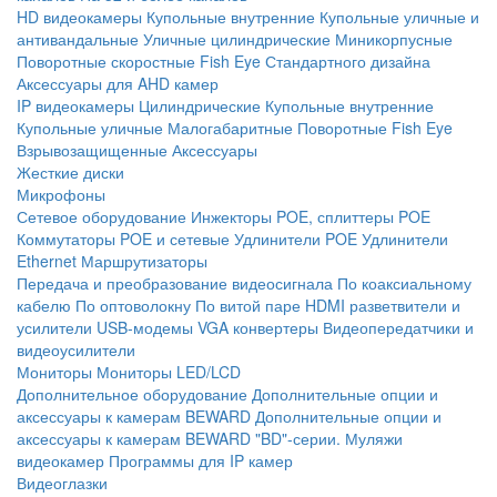
HD видеокамеры
Купольные внутренние
Купольные уличные и
антивандальные
Уличные цилиндрические
Миникорпусные
Поворотные скоростные
Fish Eye
Стандартного дизайна
Аксессуары для AHD камер
IP видеокамеры
Цилиндрические
Купольные внутренние
Купольные уличные
Малогабаритные
Поворотные
Fish Eye
Взрывозащищенные
Аксессуары
Жесткие диски
Микрофоны
Сетевое оборудование
Инжекторы POE, сплиттеры POE
Коммутаторы POE и сетевые
Удлинители POE
Удлинители
Ethernet
Маршрутизаторы
Передача и преобразование видеосигнала
По коаксиальному
кабелю
По оптоволокну
По витой паре
HDMI разветвители и
усилители
USB-модемы
VGA конвертеры
Видеопередатчики и
видеоусилители
Мониторы
Мониторы LED/LCD
Дополнительное оборудование
Дополнительные опции и
аксессуары к камерам BEWARD
Дополнительные опции и
аксессуары к камерам BEWARD "BD"-серии.
Муляжи
видеокамер
Программы для IP камер
Видеоглазки