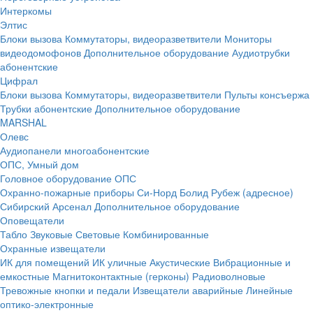
Интеркомы
Элтис
Блоки вызова
Коммутаторы, видеоразветвители
Мониторы
видеодомофонов
Дополнительное оборудование
Аудиотрубки
абонентские
Цифрал
Блоки вызова
Коммутаторы, видеоразветвители
Пульты консъержа
Трубки абонентские
Дополнительное оборудование
MARSHAL
Олевс
Аудиопанели многоабонентские
ОПС, Умный дом
Головное оборудование ОПС
Охранно-пожарные приборы
Си-Норд
Болид
Рубеж (адресное)
Сибирский Арсенал
Дополнительное оборудование
Оповещатели
Табло
Звуковые
Световые
Комбинированные
Охранные извещатели
ИК для помещений
ИК уличные
Акустические
Вибрационные и
емкостные
Магнитоконтактные (герконы)
Радиоволновые
Тревожные кнопки и педали
Извещатели аварийные
Линейные
оптико-электронные