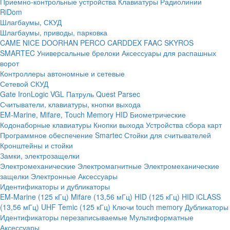
Приемно-контрольные устройства
Клавиатуры
Радиолинии
RiDom
Шлагбаумы, СКУД
Шлагбаумы, приводы, парковка
CAME
NICE
DOORHAN
PERCO
CARDDEX
FAAC
SKYROS
SMARTEC
Универсальные брелоки
Аксессуары для распашных
ворот
Контроллеры автономные и сетевые
Сетевой СКУД
Gate
IronLogic
VGL Патруль
Quest
Parsec
Считыватели, клавиатуры, кнопки выхода
EM-Marine, Mifare, Touch Memory
HID
Биометрические
Кодонаборные клавиатуры
Кнопки выхода
Устройства сбора карт
Программное обеспечение Smartec
Стойки для считывателей
Кронштейны и стойки
Замки, электрозащелки
Электромеханические
Электромагнитные
Электромеханические
защелки
Электронные
Аксессуары
Идентификаторы и дубликаторы
EM-Marine (125 кГц)
Mifare (13,56 мГц)
HID (125 кГц)
HID iCLASS
(13,56 мГц)
UHF
Temic (125 кГц)
Ключи touch memory
Дубликаторы
Идентификаторы перезаписываемые
Мультиформатные
Аксессуары