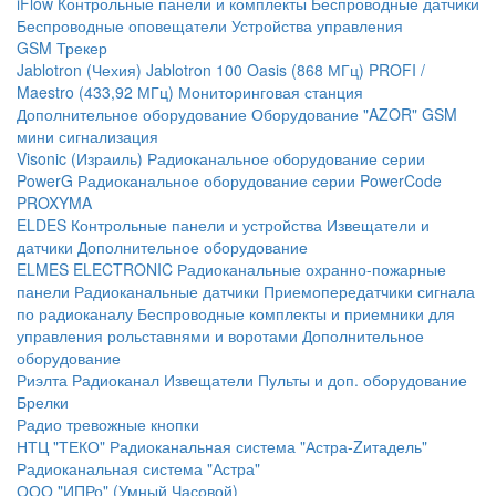
iFlow
Контрольные панели и комплекты
Беспроводные датчики
Беспроводные оповещатели
Устройства управления
GSM Трекер
Jablotron (Чехия)
Jablotron 100
Oasis (868 МГц)
PROFI /
Maestro (433,92 МГц)
Мониторинговая станция
Дополнительное оборудование
Оборудование "AZOR" GSM
мини сигнализация
Visonic (Израиль)
Радиоканальное оборудование серии
PowerG
Радиоканальное оборудование серии PowerCode
PROXYMA
ELDES
Контрольные панели и устройства
Извещатели и
датчики
Дополнительное оборудование
ELMES ELECTRONIC
Радиоканальные охранно-пожарные
панели
Радиоканальные датчики
Приемопередатчики сигнала
по радиоканалу
Беспроводные комплекты и приемники для
управления рольставнями и воротами
Дополнительное
оборудование
Риэлта Радиоканал
Извещатели
Пульты и доп. оборудование
Брелки
Радио тревожные кнопки
НТЦ "ТЕКО"
Радиоканальная система "Астра-Zитадель"
Радиоканальная система "Астра"
ООО "ИПРо" (Умный Часовой)