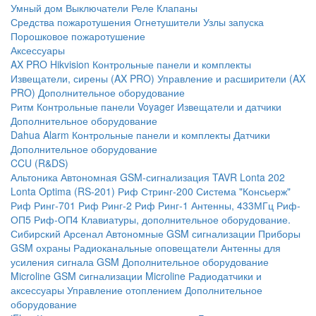
Умный дом
Выключатели
Реле
Клапаны
Средства пожаротушения
Огнетушители
Узлы запуска
Порошковое пожаротушение
Аксессуары
AX PRO Hikvision
Контрольные панели и комплекты
Извещатели, сирены (AX PRO)
Управление и расширители (AX
PRO)
Дополнительное оборудование
Ритм
Контрольные панели
Voyager
Извещатели и датчики
Дополнительное оборудование
Dahua Alarm
Контрольные панели и комплекты
Датчики
Дополнительное оборудование
CCU (R&DS)
Альтоника
Автономная GSM-сигнализация TAVR
Lonta 202
Lonta Optima (RS-201)
Риф Стринг-200
Система "Консьерж"
Риф Ринг-701
Риф Ринг-2
Риф Ринг-1
Антенны, 433МГц
Риф-
ОП5
Риф-ОП4
Клавиатуры, дополнительное оборудование.
Сибирский Арсенал
Автономные GSM сигнализации
Приборы
GSM охраны
Радиоканальные оповещатели
Антенны для
усиления сигнала GSM
Дополнительное оборудование
Microline
GSM cигнализации Microline
Радиодатчики и
аксессуары
Управление отоплением
Дополнительное
оборудование