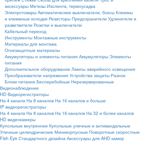
аксессуары
Метизы
Изолента, термоусадка
Электротовары
Автоматические выключатели, боксы
Клеммы
и клеммные колодки
Резисторы
Предохранители
Удлинители и
разветвители
Розетки и выключатели
Кабельный переход
Инструменты
Монтажные инструменты
Материалы для монтажа
Огнезащитные материалы
Аккумуляторы и элементы питания
Аккумуляторы
Элементы
питания
Дополнительное оборудование
Лампы аварийного освещения
Преобразователи напряжения
Устройства защиты
Разное
Блоки питания
Бесперебойные
Нерезервированные
Видеонаблюдение
HD Видеорегистраторы
На 4 канала
На 8 каналов
На 16 каналов и больше
IP видеорегистраторы
На 4 канала
На 8 каналов
На 16 каналов
На 32 и более каналов
HD видеокамеры
Купольные внутренние
Купольные уличные и антивандальные
Уличные цилиндрические
Миникорпусные
Поворотные скоростные
Fish Eye
Стандартного дизайна
Аксессуары для AHD камер