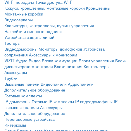
WI-FI передача
Точки доступа Wi-Fi
Кожухи, кронштейны, монтажные коробки
Кронштейны
Монтажные коробки
Видеосерверы
Клавиатуры, контроллеры, пульты управления
Наклейки и сменные надписи
Устройства защиты линий
Тестеры
Видеодомофоны
Мониторы домофонов
Устройства
сопряжения
Аксессуары к мониторам
VIZIT
Аудио
Видео
Блоки коммутации
Блоки управления
Блоки
диспетчерского контроля
Блоки питания
Контроллеры
Аксессуары
Трубки
Вызывные панели
Видеопанели
Аудиопанели
Дополнительное оборудование
Готовые комплекты
IP домофоны
Готовые IP комплекты
IP видеодомофоны
IP-
вызывные панели
Аксессуары
Дополнительное оборудование
Переговорные устройства
Интеркомы
Элтис
Блоки вызова
Коммутаторы, видеоразветвители