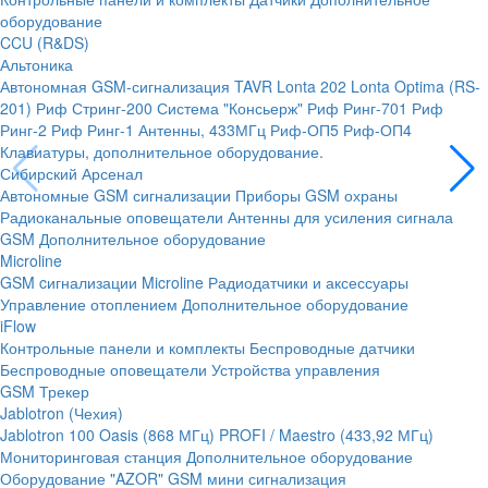
оборудование
CCU (R&DS)
Альтоника
Автономная GSM-сигнализация TAVR
Lonta 202
Lonta Optima (RS-
201)
Риф Стринг-200
Система "Консьерж"
Риф Ринг-701
Риф
Ринг-2
Риф Ринг-1
Антенны, 433МГц
Риф-ОП5
Риф-ОП4
Клавиатуры, дополнительное оборудование.
Сибирский Арсенал
Автономные GSM сигнализации
Приборы GSM охраны
Радиоканальные оповещатели
Антенны для усиления сигнала
GSM
Дополнительное оборудование
Microline
GSM cигнализации Microline
Радиодатчики и аксессуары
Управление отоплением
Дополнительное оборудование
iFlow
Контрольные панели и комплекты
Беспроводные датчики
Беспроводные оповещатели
Устройства управления
GSM Трекер
Jablotron (Чехия)
Jablotron 100
Oasis (868 МГц)
PROFI / Maestro (433,92 МГц)
Мониторинговая станция
Дополнительное оборудование
Оборудование "AZOR" GSM мини сигнализация