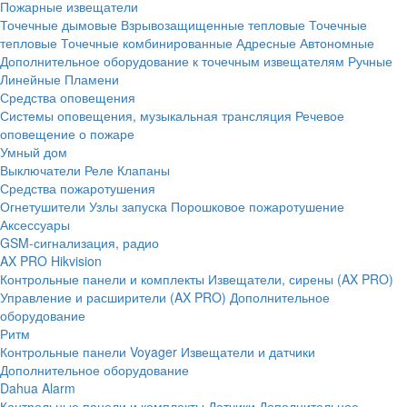
Пожарные извещатели
Точечные дымовые
Взрывозащищенные тепловые
Точечные
тепловые
Точечные комбинированные
Адресные
Автономные
Дополнительное оборудование к точечным извещателям
Ручные
Линейные
Пламени
Средства оповещения
Системы оповещения, музыкальная трансляция
Речевое
оповещение о пожаре
Умный дом
Выключатели
Реле
Клапаны
Средства пожаротушения
Огнетушители
Узлы запуска
Порошковое пожаротушение
Аксессуары
GSM-сигнализация, радио
AX PRO Hikvision
Контрольные панели и комплекты
Извещатели, сирены (AX PRO)
Управление и расширители (AX PRO)
Дополнительное
оборудование
Ритм
Контрольные панели
Voyager
Извещатели и датчики
Дополнительное оборудование
Dahua Alarm
Контрольные панели и комплекты
Датчики
Дополнительное