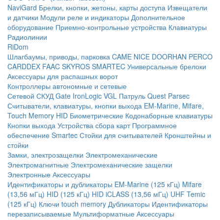
NaviGard
Брелки, кнопки, жетоны, карты доступа
Извещатели
и датчики
Модули реле и индикаторы
Дополнительное
оборудование
Приемно-контрольные устройства
Клавиатуры
Радиолинии
RiDom
Шлагбаумы, приводы, парковка
CAME
NICE
DOORHAN
PERCO
CARDDEX
FAAC
SKYROS
SMARTEC
Универсальные брелоки
Аксессуары для распашных ворот
Контроллеры автономные и сетевые
Сетевой СКУД
Gate
IronLogic
VGL Патруль
Quest
Parsec
Считыватели, клавиатуры, кнопки выхода
EM-Marine, Mifare,
Touch Memory
HID
Биометрические
Кодонаборные клавиатуры
Кнопки выхода
Устройства сбора карт
Программное
обеспечение Smartec
Стойки для считывателей
Кронштейны и
стойки
Замки, электрозащелки
Электромеханические
Электромагнитные
Электромеханические защелки
Электронные
Аксессуары
Идентификаторы и дубликаторы
EM-Marine (125 кГц)
Mifare
(13,56 мГц)
HID (125 кГц)
HID iCLASS (13,56 мГц)
UHF
Temic
(125 кГц)
Ключи touch memory
Дубликаторы
Идентификаторы
перезаписываемые
Мультиформатные
Аксессуары