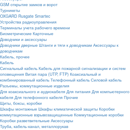
GSM открытие замков и ворот
Турникеты
OXGARD
Rusgate
Smartec
Устройства радиоуправления
Терминалы учета рабочего времени
Биометрические
Карточные
Доводчики и аксессуары
Доводчики дверные
Штанги и тяги к доводчикам
Аксессуары к
доводчикам
Кабель, прочее
Кабель
Сигнальный кабель
Кабель для пожарной сигнализации и систем
оповещения
Витая пара (UTP, FTP)
Коаксиальный и
комбинированный кабель
Телефонный кабель
Силовой кабель
Разъемы, коммутационные изделия
Для коаксиального и аудиокабеля
Для питания
Для компьютерного
кабеля
Для телефонного кабеля
Прочие
Щиты, боксы, коробки
Шкафы монтажные
Шкафы климатической защиты
Коробки
коммутационные взрывозащищенные
Коммутационные коробки
Коробки разветвительные
Аксессуары
Труба, кабель-канал, металлорукав