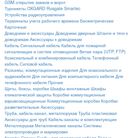
GSM открытие замков и ворот
Турникеты
OXGARD
Rusgate
Smartec
Устройства радиоуправления
Терминалы учета рабочего времени
Биометрические
Карточные
Доводчики и аксессуары
Доводчики дверные
Штанги и тяги к
доводчикам
Аксессуары к доводчикам
Кабель
Сигнальный кабель
Кабель для пожарной
сигнализации и систем оповещения
Витая пара (UTP, FTP)
Коаксиальный и комбинированный кабель
Телефонный
кабель
Силовой кабель
Разъемы, коммутационные изделия
Для коаксиального и
аудиокабеля
Для питания
Для компьютерного кабеля
Для
телефонного кабеля
Прочие
Щиты, боксы, коробки
Шкафы монтажные
Шкафы
климатической защиты
Коробки коммутационные
взрывозащищенные
Коммутационные коробки
Коробки
разветвительные
Аксессуары
Труба, кабель-канал, металлорукав
Труба пластиковая
Аксессуары для труб
Кабель-каналы и комплектующие
Металлорукав
Металлические каналы
Системы
электропроводки и маркировки
Крепёж
Стяжки
Скобы для крепления кабеля
Трос и