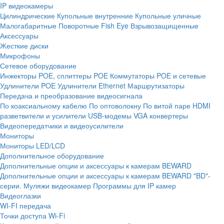
IP видеокамеры
Цилиндрические
Купольные внутренние
Купольные уличные
Малогабаритные
Поворотные
Fish Eye
Взрывозащищенные
Аксессуары
Жесткие диски
Микрофоны
Сетевое оборудование
Инжекторы POE, сплиттеры POE
Коммутаторы POE и сетевые
Удлинители POE
Удлинители Ethernet
Маршрутизаторы
Передача и преобразование видеосигнала
По коаксиальному кабелю
По оптоволокну
По витой паре
HDMI
разветвители и усилители
USB-модемы
VGA конвертеры
Видеопередатчики и видеоусилители
Мониторы
Мониторы LED/LCD
Дополнительное оборудование
Дополнительные опции и аксессуары к камерам BEWARD
Дополнительные опции и аксессуары к камерам BEWARD "BD"-
серии.
Муляжи видеокамер
Программы для IP камер
Видеоглазки
WI-FI передача
Точки доступа Wi-Fi