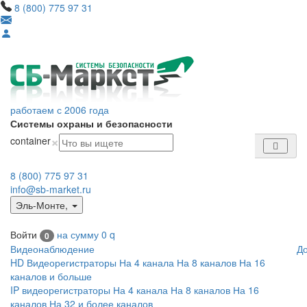
8 (800) 775 97 31
работаем с 2006 года
Системы охраны и безопасности
×
container
8 (800) 775 97 31
info@sb-market.ru
Эль-Монте
,
Войти
на сумму
0
q
0
Видеонаблюдение
Д
HD Видеорегистраторы
На 4 канала
На 8 каналов
На 16
каналов и больше
IP видеорегистраторы
На 4 канала
На 8 каналов
На 16
каналов
На 32 и более каналов