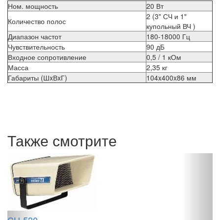
Ном. мощность
20 Вт
2 (3" СЧ и 1"
Количество полос
купольный ВЧ )
Диапазон частот
180-18000 Гц
Чувствительность
90 дБ
Входное сопротивление
0,5 / 1 кОм
Масса
2,35 кг
Габариты (ШxВxГ)
104x400x86 мм
Также смотрите