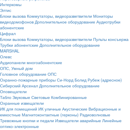
Интеркомы
Элтис
Блоки вызова
Коммутаторы, видеоразветвители
Мониторы
видеодомофонов
Дополнительное оборудование
Аудиотрубки
абонентские
Цифрал
Блоки вызова
Коммутаторы, видеоразветвители
Пульты консъержа
Трубки абонентские
Дополнительное оборудование
MARSHAL
Олевс
Аудиопанели многоабонентские
ОПС, Умный дом
Головное оборудование ОПС
Охранно-пожарные приборы
Си-Норд
Болид
Рубеж (адресное)
Сибирский Арсенал
Дополнительное оборудование
Оповещатели
Табло
Звуковые
Световые
Комбинированные
Охранные извещатели
ИК для помещений
ИК уличные
Акустические
Вибрационные и
емкостные
Магнитоконтактные (герконы)
Радиоволновые
Тревожные кнопки и педали
Извещатели аварийные
Линейные
оптико-электронные