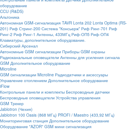
оборудование
CCU (R&DS)
Альтоника
Автономная GSM-сигнализация TAVR
Lonta 202
Lonta Optima (RS-
201)
Риф Стринг-200
Система "Консьерж"
Риф Ринг-701
Риф
Ринг-2
Риф Ринг-1
Антенны, 433МГц
Риф-ОП5
Риф-ОП4
Клавиатуры, дополнительное оборудование.
Сибирский Арсенал
Автономные GSM сигнализации
Приборы GSM охраны
Радиоканальные оповещатели
Антенны для усиления сигнала
GSM
Дополнительное оборудование
Microline
GSM cигнализации Microline
Радиодатчики и аксессуары
Управление отоплением
Дополнительное оборудование
iFlow
Контрольные панели и комплекты
Беспроводные датчики
Беспроводные оповещатели
Устройства управления
GSM Трекер
Jablotron (Чехия)
Jablotron 100
Oasis (868 МГц)
PROFI / Maestro (433,92 МГц)
Мониторинговая станция
Дополнительное оборудование
Оборудование "AZOR" GSM мини сигнализация