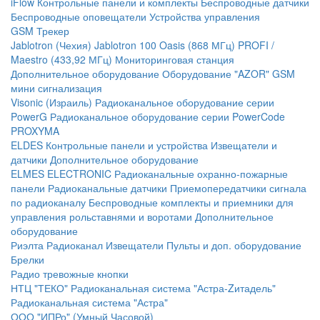
iFlow
Контрольные панели и комплекты
Беспроводные датчики
Беспроводные оповещатели
Устройства управления
GSM Трекер
Jablotron (Чехия)
Jablotron 100
Oasis (868 МГц)
PROFI /
Maestro (433,92 МГц)
Мониторинговая станция
Дополнительное оборудование
Оборудование "AZOR" GSM
мини сигнализация
Visonic (Израиль)
Радиоканальное оборудование серии
PowerG
Радиоканальное оборудование серии PowerCode
PROXYMA
ELDES
Контрольные панели и устройства
Извещатели и
датчики
Дополнительное оборудование
ELMES ELECTRONIC
Радиоканальные охранно-пожарные
панели
Радиоканальные датчики
Приемопередатчики сигнала
по радиоканалу
Беспроводные комплекты и приемники для
управления рольставнями и воротами
Дополнительное
оборудование
Риэлта Радиоканал
Извещатели
Пульты и доп. оборудование
Брелки
Радио тревожные кнопки
НТЦ "ТЕКО"
Радиоканальная система "Астра-Zитадель"
Радиоканальная система "Астра"
ООО "ИПРо" (Умный Часовой)