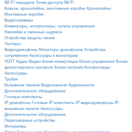
WI-FI передача
Точки доступа Wi-Fi
Кожухи, кронштейны, монтажные коробки
Кронштейны
Монтажные коробки
Видеосерверы
Клавиатуры, контроллеры, пульты управления
Наклейки и сменные надписи
Устройства защиты линий
Тестеры
Видеодомофоны
Мониторы домофонов
Устройства
сопряжения
Аксессуары к мониторам
VIZIT
Аудио
Видео
Блоки коммутации
Блоки управления
Блоки
диспетчерского контроля
Блоки питания
Контроллеры
Аксессуары
Трубки
Вызывные панели
Видеопанели
Аудиопанели
Дополнительное оборудование
Готовые комплекты
IP домофоны
Готовые IP комплекты
IP видеодомофоны
IP-
вызывные панели
Аксессуары
Дополнительное оборудование
Переговорные устройства
Интеркомы
Элтис
Блоки вызова
Коммутаторы, видеоразветвители