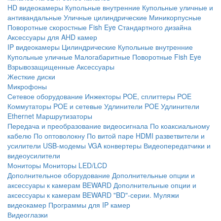
HD видеокамеры
Купольные внутренние
Купольные уличные и
антивандальные
Уличные цилиндрические
Миникорпусные
Поворотные скоростные
Fish Eye
Стандартного дизайна
Аксессуары для AHD камер
IP видеокамеры
Цилиндрические
Купольные внутренние
Купольные уличные
Малогабаритные
Поворотные
Fish Eye
Взрывозащищенные
Аксессуары
Жесткие диски
Микрофоны
Сетевое оборудование
Инжекторы POE, сплиттеры POE
Коммутаторы POE и сетевые
Удлинители POE
Удлинители
Ethernet
Маршрутизаторы
Передача и преобразование видеосигнала
По коаксиальному
кабелю
По оптоволокну
По витой паре
HDMI разветвители и
усилители
USB-модемы
VGA конвертеры
Видеопередатчики и
видеоусилители
Мониторы
Мониторы LED/LCD
Дополнительное оборудование
Дополнительные опции и
аксессуары к камерам BEWARD
Дополнительные опции и
аксессуары к камерам BEWARD "BD"-серии.
Муляжи
видеокамер
Программы для IP камер
Видеоглазки