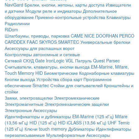
NaviGard
Брелки, кнопки, жетоны, карты доступа
Извещатели
и датчики
Модули реле и индикаторы
Дополнительное
оборудование
Приемно-контрольные устройства
Клавиатуры
Радиолинии
RiDom
Шлагбаумы, приводы, парковка
CAME
NICE
DOORHAN
PERCO
CARDDEX
FAAC
SKYROS
SMARTEC
Универсальные брелоки
Аксессуары для распашных ворот
Контроллеры автономные и сетевые
Сетевой СКУД
Gate
IronLogic
VGL Патруль
Quest
Parsec
Считыватели, клавиатуры, кнопки выхода
EM-Marine, Mifare,
Touch Memory
HID
Биометрические
Кодонаборные клавиатуры
Кнопки выхода
Устройства сбора карт
Программное
обеспечение Smartec
Стойки для считывателей
Кронштейны и
стойки
Замки, электрозащелки
Электромеханические
Электромагнитные
Электромеханические защелки
Электронные
Аксессуары
Идентификаторы и дубликаторы
EM-Marine (125 кГц)
Mifare
(13,56 мГц)
HID (125 кГц)
HID iCLASS (13,56 мГц)
UHF
Temic
(125 кГц)
Ключи touch memory
Дубликаторы
Идентификаторы
перезаписываемые
Мультиформатные
Аксессуары