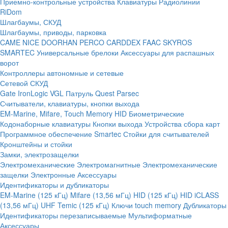
Приемно-контрольные устройства
Клавиатуры
Радиолинии
RiDom
Шлагбаумы, СКУД
Шлагбаумы, приводы, парковка
CAME
NICE
DOORHAN
PERCO
CARDDEX
FAAC
SKYROS
SMARTEC
Универсальные брелоки
Аксессуары для распашных
ворот
Контроллеры автономные и сетевые
Сетевой СКУД
Gate
IronLogic
VGL Патруль
Quest
Parsec
Считыватели, клавиатуры, кнопки выхода
EM-Marine, Mifare, Touch Memory
HID
Биометрические
Кодонаборные клавиатуры
Кнопки выхода
Устройства сбора карт
Программное обеспечение Smartec
Стойки для считывателей
Кронштейны и стойки
Замки, электрозащелки
Электромеханические
Электромагнитные
Электромеханические
защелки
Электронные
Аксессуары
Идентификаторы и дубликаторы
EM-Marine (125 кГц)
Mifare (13,56 мГц)
HID (125 кГц)
HID iCLASS
(13,56 мГц)
UHF
Temic (125 кГц)
Ключи touch memory
Дубликаторы
Идентификаторы перезаписываемые
Мультиформатные
Аксессуары