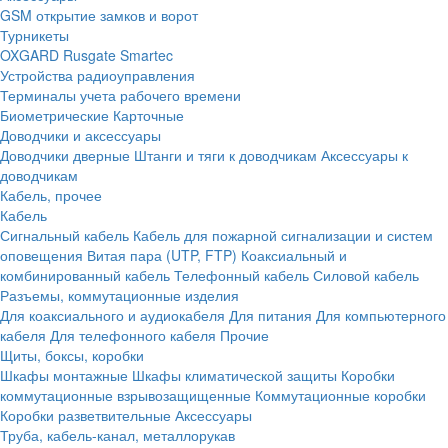
GSM открытие замков и ворот
Турникеты
OXGARD
Rusgate
Smartec
Устройства радиоуправления
Терминалы учета рабочего времени
Биометрические
Карточные
Доводчики и аксессуары
Доводчики дверные
Штанги и тяги к доводчикам
Аксессуары к
доводчикам
Кабель, прочее
Кабель
Сигнальный кабель
Кабель для пожарной сигнализации и систем
оповещения
Витая пара (UTP, FTP)
Коаксиальный и
комбинированный кабель
Телефонный кабель
Силовой кабель
Разъемы, коммутационные изделия
Для коаксиального и аудиокабеля
Для питания
Для компьютерного
кабеля
Для телефонного кабеля
Прочие
Щиты, боксы, коробки
Шкафы монтажные
Шкафы климатической защиты
Коробки
коммутационные взрывозащищенные
Коммутационные коробки
Коробки разветвительные
Аксессуары
Труба, кабель-канал, металлорукав