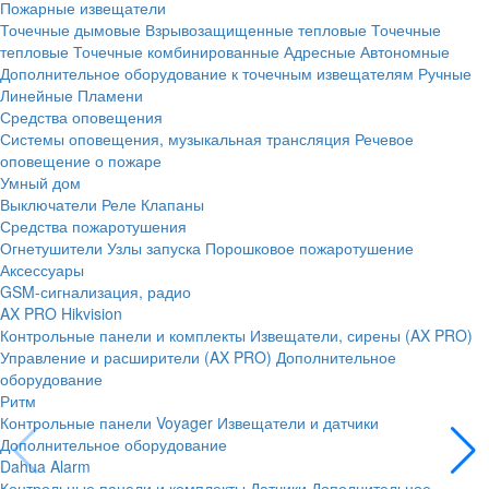
Пожарные извещатели
Точечные дымовые
Взрывозащищенные тепловые
Точечные
тепловые
Точечные комбинированные
Адресные
Автономные
Дополнительное оборудование к точечным извещателям
Ручные
Линейные
Пламени
Средства оповещения
Системы оповещения, музыкальная трансляция
Речевое
оповещение о пожаре
Умный дом
Выключатели
Реле
Клапаны
Средства пожаротушения
Огнетушители
Узлы запуска
Порошковое пожаротушение
Аксессуары
GSM-сигнализация, радио
AX PRO Hikvision
Контрольные панели и комплекты
Извещатели, сирены (AX PRO)
Управление и расширители (AX PRO)
Дополнительное
оборудование
Ритм
Контрольные панели
Voyager
Извещатели и датчики
Дополнительное оборудование
Dahua Alarm
Контрольные панели и комплекты
Датчики
Дополнительное