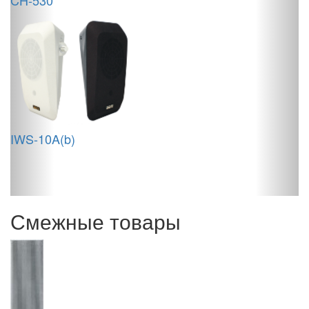
CH-530
H
C
IWS-10A(b)
Смежные товары