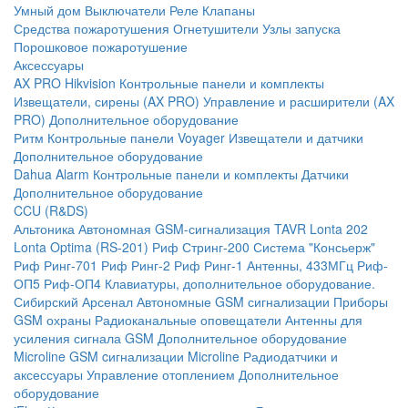
Умный дом
Выключатели
Реле
Клапаны
Средства пожаротушения
Огнетушители
Узлы запуска
Порошковое пожаротушение
Аксессуары
AX PRO Hikvision
Контрольные панели и комплекты
Извещатели, сирены (AX PRO)
Управление и расширители (AX
PRO)
Дополнительное оборудование
Ритм
Контрольные панели
Voyager
Извещатели и датчики
Дополнительное оборудование
Dahua Alarm
Контрольные панели и комплекты
Датчики
Дополнительное оборудование
CCU (R&DS)
Альтоника
Автономная GSM-сигнализация TAVR
Lonta 202
Lonta Optima (RS-201)
Риф Стринг-200
Система "Консьерж"
Риф Ринг-701
Риф Ринг-2
Риф Ринг-1
Антенны, 433МГц
Риф-
ОП5
Риф-ОП4
Клавиатуры, дополнительное оборудование.
Сибирский Арсенал
Автономные GSM сигнализации
Приборы
GSM охраны
Радиоканальные оповещатели
Антенны для
усиления сигнала GSM
Дополнительное оборудование
Microline
GSM cигнализации Microline
Радиодатчики и
аксессуары
Управление отоплением
Дополнительное
оборудование