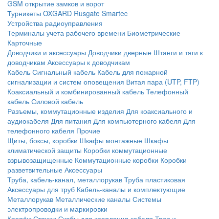
GSM открытие замков и ворот
Турникеты
OXGARD
Rusgate
Smartec
Устройства радиоуправления
Терминалы учета рабочего времени
Биометрические
Карточные
Доводчики и аксессуары
Доводчики дверные
Штанги и тяги к
доводчикам
Аксессуары к доводчикам
Кабель
Сигнальный кабель
Кабель для пожарной
сигнализации и систем оповещения
Витая пара (UTP, FTP)
Коаксиальный и комбинированный кабель
Телефонный
кабель
Силовой кабель
Разъемы, коммутационные изделия
Для коаксиального и
аудиокабеля
Для питания
Для компьютерного кабеля
Для
телефонного кабеля
Прочие
Щиты, боксы, коробки
Шкафы монтажные
Шкафы
климатической защиты
Коробки коммутационные
взрывозащищенные
Коммутационные коробки
Коробки
разветвительные
Аксессуары
Труба, кабель-канал, металлорукав
Труба пластиковая
Аксессуары для труб
Кабель-каналы и комплектующие
Металлорукав
Металлические каналы
Системы
электропроводки и маркировки
Крепёж
Стяжки
Скобы для крепления кабеля
Трос и