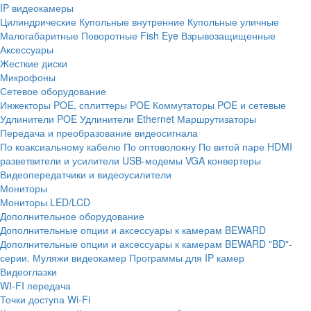
IP видеокамеры
Цилиндрические
Купольные внутренние
Купольные уличные
Малогабаритные
Поворотные
Fish Eye
Взрывозащищенные
Аксессуары
Жесткие диски
Микрофоны
Сетевое оборудование
Инжекторы POE, сплиттеры POE
Коммутаторы POE и сетевые
Удлинители POE
Удлинители Ethernet
Маршрутизаторы
Передача и преобразование видеосигнала
По коаксиальному кабелю
По оптоволокну
По витой паре
HDMI
разветвители и усилители
USB-модемы
VGA конвертеры
Видеопередатчики и видеоусилители
Мониторы
Мониторы LED/LCD
Дополнительное оборудование
Дополнительные опции и аксессуары к камерам BEWARD
Дополнительные опции и аксессуары к камерам BEWARD "BD"-
серии.
Муляжи видеокамер
Программы для IP камер
Видеоглазки
WI-FI передача
Точки доступа Wi-Fi