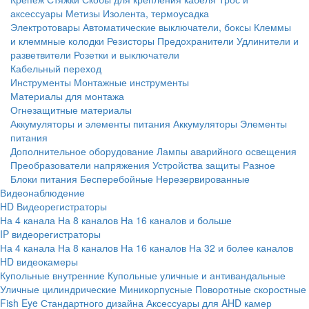
аксессуары
Метизы
Изолента, термоусадка
Электротовары
Автоматические выключатели, боксы
Клеммы
и клеммные колодки
Резисторы
Предохранители
Удлинители и
разветвители
Розетки и выключатели
Кабельный переход
Инструменты
Монтажные инструменты
Материалы для монтажа
Огнезащитные материалы
Аккумуляторы и элементы питания
Аккумуляторы
Элементы
питания
Дополнительное оборудование
Лампы аварийного освещения
Преобразователи напряжения
Устройства защиты
Разное
Блоки питания
Бесперебойные
Нерезервированные
Видеонаблюдение
HD Видеорегистраторы
На 4 канала
На 8 каналов
На 16 каналов и больше
IP видеорегистраторы
На 4 канала
На 8 каналов
На 16 каналов
На 32 и более каналов
HD видеокамеры
Купольные внутренние
Купольные уличные и антивандальные
Уличные цилиндрические
Миникорпусные
Поворотные скоростные
Fish Eye
Стандартного дизайна
Аксессуары для AHD камер