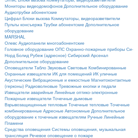
Мониторы видеодомофонов
Дополнительное оборудование
Аудиотрубки абонентские
Цифрал
Блоки вызова
Коммутаторы, видеоразветвители
Пульты консъержа
Трубки абонентские
Дополнительное
оборудование
MARSHAL
Олевс
Аудиопанели многоабонентские
Головное оборудование ОПС
Охранно-пожарные приборы
Си-
Норд
Болид
Рубеж (адресное)
Сибирский Арсенал
Дополнительное оборудование
Оповещатели
Табло
Звуковые
Световые
Комбинированные
Охранные извещатели
ИК для помещений
ИК уличные
Акустические
Вибрационные и емкостные
Магнитоконтактные
(герконы)
Радиоволновые
Тревожные кнопки и педали
Извещатели аварийные
Линейные оптико-электронные
Пожарные извещатели
Точечные дымовые
Взрывозащищенные тепловые
Точечные тепловые
Точечные
комбинированные
Адресные
Автономные
Дополнительное
оборудование к точечным извещателям
Ручные
Линейные
Пламени
Средства оповещения
Системы оповещения, музыкальная
трансляция
Речевое оповещение о пожаре