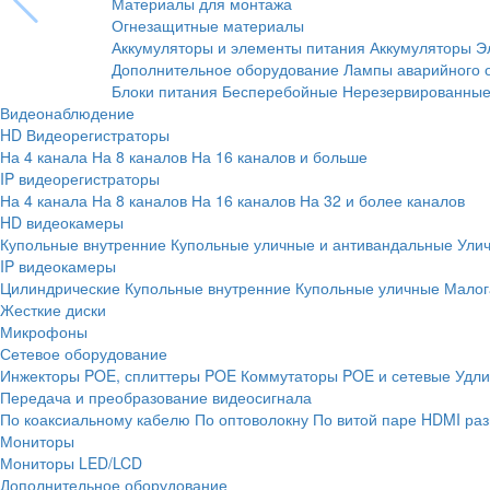
Материалы для монтажа
Огнезащитные материалы
Аккумуляторы и элементы питания
Аккумуляторы
Э
Дополнительное оборудование
Лампы аварийного 
Блоки питания
Бесперебойные
Нерезервированны
Видеонаблюдение
HD Видеорегистраторы
На 4 канала
На 8 каналов
На 16 каналов и больше
IP видеорегистраторы
На 4 канала
На 8 каналов
На 16 каналов
На 32 и более каналов
HD видеокамеры
Купольные внутренние
Купольные уличные и антивандальные
Ули
IP видеокамеры
Цилиндрические
Купольные внутренние
Купольные уличные
Малог
Жесткие диски
Микрофоны
Сетевое оборудование
Инжекторы POE, сплиттеры POE
Коммутаторы POE и сетевые
Удли
Передача и преобразование видеосигнала
По коаксиальному кабелю
По оптоволокну
По витой паре
HDMI раз
Мониторы
Мониторы LED/LCD
Дополнительное оборудование