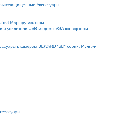
рывозащищенные
Аксессуары
ernet
Маршрутизаторы
и и усилители
USB-модемы
VGA конвертеры
ессуары к камерам BEWARD "BD"-серии.
Муляжи
ксессуары