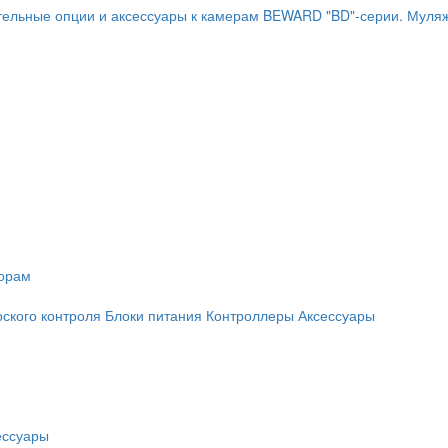
ельные опции и аксессуары к камерам BEWARD "BD"-серии.
Муляж
торам
рского контроля
Блоки питания
Контроллеры
Аксессуары
ессуары