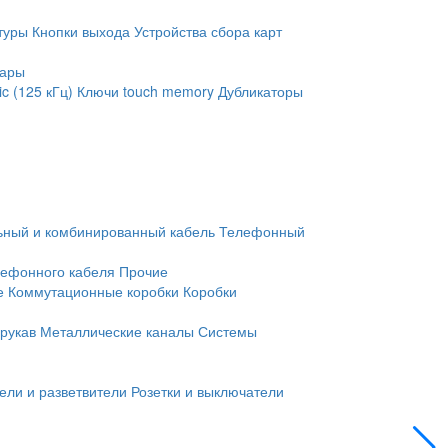
туры
Кнопки выхода
Устройства сбора карт
уары
c (125 кГц)
Ключи touch memory
Дубликаторы
ьный и комбинированный кабель
Телефонный
лефонного кабеля
Прочие
е
Коммутационные коробки
Коробки
рукав
Металлические каналы
Системы
ели и разветвители
Розетки и выключатели