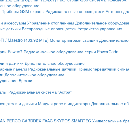
льное оборудование.
и
Приборы GSM охраны
Радиоканальные оповещатели
Антенны дл
 и аксессуары
Управление отоплением
Дополнительное оборудова
ые датчики
Беспроводные оповещатели
Устройства управления
FI / Maestro (433,92 МГц)
Мониторинговая станция
Дополнительно
ерии PowerG
Радиоканальное оборудование серии PowerCode
ли и датчики
Дополнительное оборудование
жарные панели
Радиоканальные датчики
Приемопередатчики сигна
ми
Дополнительное оборудование
рудование
Брелки
ель"
Радиоканальная система "Астра"
вещатели и датчики
Модули реле и индикаторы
Дополнительное об
AN
PERCO
CARDDEX
FAAC
SKYROS
SMARTEC
Универсальные бр