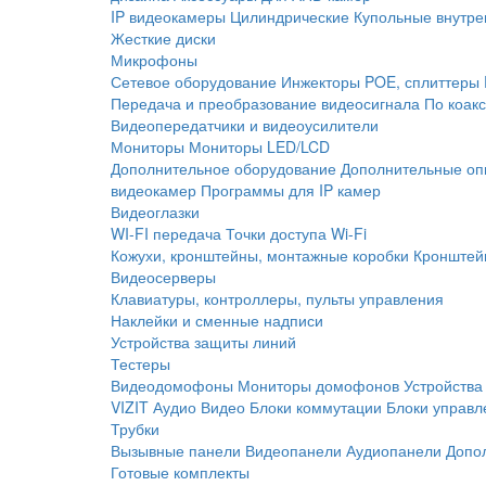
IP видеокамеры
Цилиндрические
Купольные внутре
Жесткие диски
Микрофоны
Сетевое оборудование
Инжекторы POE, сплиттеры
Передача и преобразование видеосигнала
По коак
Видеопередатчики и видеоусилители
Мониторы
Мониторы LED/LCD
Дополнительное оборудование
Дополнительные оп
видеокамер
Программы для IP камер
Видеоглазки
WI-FI передача
Точки доступа Wi-Fi
Кожухи, кронштейны, монтажные коробки
Кронштей
Видеосерверы
Клавиатуры, контроллеры, пульты управления
Наклейки и сменные надписи
Устройства защиты линий
Тестеры
Видеодомофоны
Мониторы домофонов
Устройства
VIZIT
Аудио
Видео
Блоки коммутации
Блоки управл
Трубки
Вызывные панели
Видеопанели
Аудиопанели
Допо
Готовые комплекты