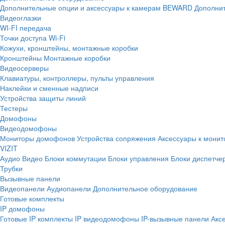
Дополнительные опции и аксессуары к камерам BEWARD
Дополнит
Видеоглазки
WI-FI передача
Точки доступа Wi-Fi
Кожухи, кронштейны, монтажные коробки
Кронштейны
Монтажные коробки
Видеосерверы
Клавиатуры, контроллеры, пульты управления
Наклейки и сменные надписи
Устройства защиты линий
Тестеры
Домофоны
Видеодомофоны
Мониторы домофонов
Устройства сопряжения
Аксессуары к мони
VIZIT
Аудио
Видео
Блоки коммутации
Блоки управления
Блоки диспетче
Трубки
Вызывные панели
Видеопанели
Аудиопанели
Дополнительное оборудование
Готовые комплекты
IP домофоны
Готовые IP комплекты
IP видеодомофоны
IP-вызывные панели
Акс