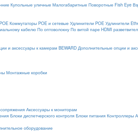
нние
Купольные уличные
Малогабаритные
Поворотные
Fish Eye
Вз
 POE
Коммутаторы POE и сетевые
Удлинители POE
Удлинители Eth
сиальному кабелю
По оптоволокну
По витой паре
HDMI разветвител
ции и аксессуары к камерам BEWARD
Дополнительные опции и акс
ны
Монтажные коробки
 сопряжения
Аксессуары к мониторам
ения
Блоки диспетчерского контроля
Блоки питания
Контроллеры
А
лнительное оборудование