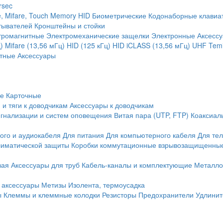
rsec
, Mifare, Touch Memory
HID
Биометрические
Кодонаборные клавиа
тывателей
Кронштейны и стойки
тромагнитные
Электромеханические защелки
Электронные
Аксесс
)
Mifare (13,56 мГц)
HID (125 кГц)
HID iCLASS (13,56 мГц)
UHF
Temi
тные
Аксессуары
ие
Карточные
 и тяги к доводчикам
Аксессуары к доводчикам
игнализации и систем оповещения
Витая пара (UTP, FTP)
Коаксиал
ого и аудиокабеля
Для питания
Для компьютерного кабеля
Для те
иматической защиты
Коробки коммутационные взрывозащищенны
вая
Аксессуары для труб
Кабель-каналы и комплектующие
Металло
 аксессуары
Метизы
Изолента, термоусадка
ы
Клеммы и клеммные колодки
Резисторы
Предохранители
Удлинит