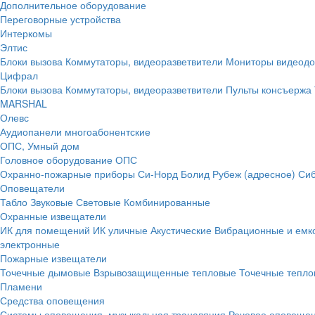
Дополнительное оборудование
Переговорные устройства
Интеркомы
Элтис
Блоки вызова
Коммутаторы, видеоразветвители
Мониторы видеод
Цифрал
Блоки вызова
Коммутаторы, видеоразветвители
Пульты консъержа
MARSHAL
Олевс
Аудиопанели многоабонентские
ОПС, Умный дом
Головное оборудование ОПС
Охранно-пожарные приборы
Си-Норд
Болид
Рубеж (адресное)
Сиб
Оповещатели
Табло
Звуковые
Световые
Комбинированные
Охранные извещатели
ИК для помещений
ИК уличные
Акустические
Вибрационные и емк
электронные
Пожарные извещатели
Точечные дымовые
Взрывозащищенные тепловые
Точечные тепло
Пламени
Средства оповещения
Системы оповещения, музыкальная трансляция
Речевое оповещен