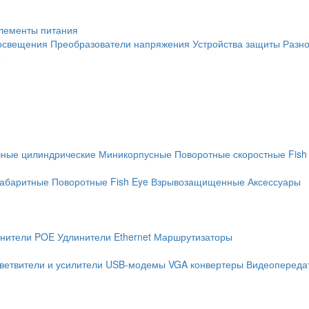
лементы питания
освещения
Преобразователи напряжения
Устройства защиты
Разн
е
чные цилиндрические
Миникорпусные
Поворотные скоростные
Fish
абаритные
Поворотные
Fish Eye
Взрывозащищенные
Аксессуары
нители POE
Удлинители Ethernet
Маршрутизаторы
ветвители и усилители
USB-модемы
VGA конвертеры
Видеопередат