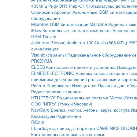
433МГц
Риф-ОП5
Риф-ОП4
Клавиатуры, дополните
Сибирский Арсенал
Автономные GSM сигнализаци
оборудование
Microline
GSM cигнализации Microline
Радиодатчики
iFlow
Контрольные панели и комплекты
Беспроводн
GSM Трекер
Jablotron (Чехия)
Jablotron 100
Oasis (868 МГц)
PRO
сигнализация
Visonic (Израиль)
Радиоканальное оборудование с
PROXYMA
ELDES
Контрольные панели и устройства
Извещате
ELMES ELECTRONIC
Радиоканальные охранно-по
приемники для управления рольставнями и ворота
Риэлта Радиоканал
Извещатели
Пульты и доп. обо
Радио тревожные кнопки
НТЦ "ТЕКО"
Радиоканальная система "Астра-Zитад
ООО "ИПРо" (Умный Часовой)
NaviGard
Брелки, кнопки, жетоны, карты доступа
Из
Клавиатуры
Радиолинии
RiDom
Шлагбаумы, приводы, парковка
CAME
NICE
DOORH
Контроллеры автономные и сетевые