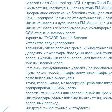
Сетевой СКУД
Gate
IronLogic
VGL Патруль
Quest
Pa
Считыватели, клавиатуры, кнопки выхода
EM-Marine
Программное обеспечение Smartec
Стойки для счи
Замки, электрозащелки
Электромеханические
Элек
Идентификаторы и дубликаторы
EM-Marine (125 кГц
Идентификаторы перезаписываемые
Мультиформа
GSM открытие замков и ворот
Турникеты
OXGARD
Rusgate
Smartec
Устройства радиоуправления
Терминалы учета рабочего времени
Биометрическ
Доводчики и аксессуары
Доводчики дверные
Штанги
Кабель
Сигнальный кабель
Кабель для пожарной с
кабель
Силовой кабель
Разъемы, коммутационные изделия
Для коаксиальн
Щиты, боксы, коробки
Шкафы монтажные
Шкафы кл
разветвительные
Аксессуары
Труба, кабель-канал, металлорукав
Труба пластико
электропроводки и маркировки
Крепёж
Стяжки
Скобы для крепления кабеля
Трос и
Электротовары
Автоматические выключатели, бокс
Кабельный переход
Инструменты
Монтажные инструменты