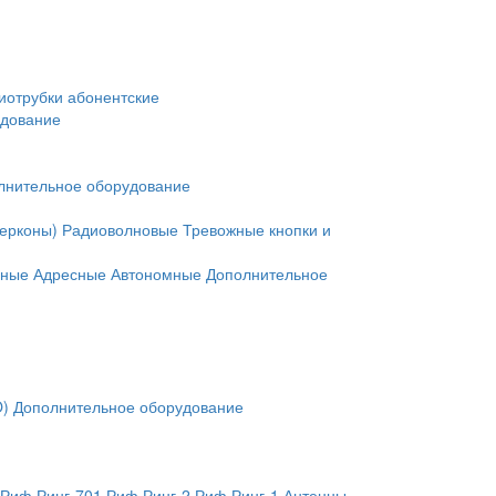
иотрубки абонентские
удование
лнительное оборудование
герконы)
Радиоволновые
Тревожные кнопки и
нные
Адресные
Автономные
Дополнительное
O)
Дополнительное оборудование
Риф Ринг-701
Риф Ринг-2
Риф Ринг-1
Антенны,