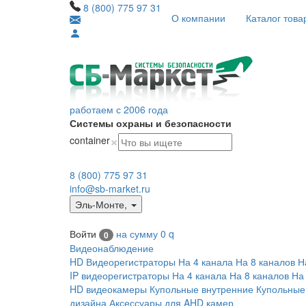
8 (800) 775 97 31
О компании
Каталог това
работаем с 2006 года
Системы охраны и безопасности
×
container
8 (800) 775 97 31
info@sb-market.ru
Эль-Монте
,
Войти
на сумму
0
q
0
Видеонаблюдение
HD Видеорегистраторы
На 4 канала
На 8 каналов
Н
IP видеорегистраторы
На 4 канала
На 8 каналов
На
HD видеокамеры
Купольные внутренние
Купольные
дизайна
Аксессуары для AHD камер