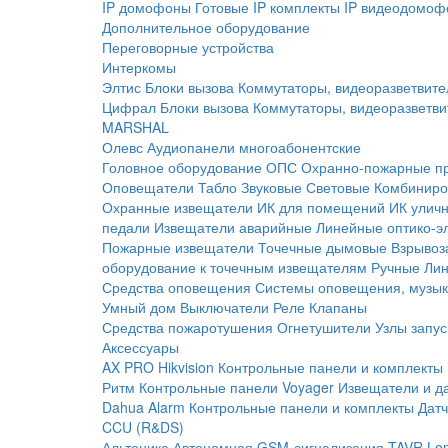
IP домофоны
Готовые IP комплекты
IP видеодомоф
Дополнительное оборудование
Переговорные устройства
Интеркомы
Элтис
Блоки вызова
Коммутаторы, видеоразветвите
Цифрал
Блоки вызова
Коммутаторы, видеоразветви
MARSHAL
Олевс
Аудиопанели многоабонентские
Головное оборудование ОПС
Охранно-пожарные п
Оповещатели
Табло
Звуковые
Световые
Комбиниро
Охранные извещатели
ИК для помещений
ИК улич
педали
Извещатели аварийные
Линейные оптико-э
Пожарные извещатели
Точечные дымовые
Взрывоз
оборудование к точечным извещателям
Ручные
Ли
Средства оповещения
Системы оповещения, музык
Умный дом
Выключатели
Реле
Клапаны
Средства пожаротушения
Огнетушители
Узлы запус
Аксессуары
AX PRO Hikvision
Контрольные панели и комплекты
Ритм
Контрольные панели
Voyager
Извещатели и д
Dahua Alarm
Контрольные панели и комплекты
Датч
CCU (R&DS)
Альтоника
Автономная GSM-сигнализация TAVR
Lo