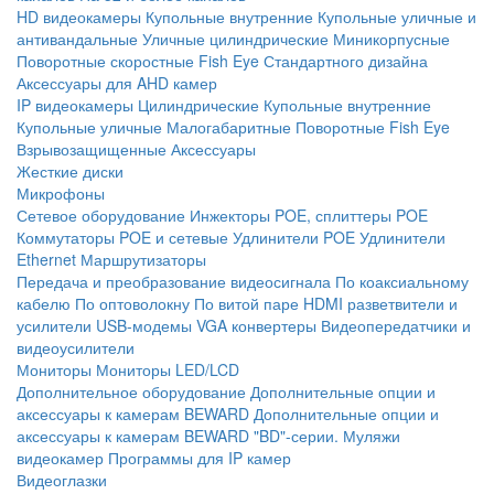
HD видеокамеры
Купольные внутренние
Купольные уличные и
антивандальные
Уличные цилиндрические
Миникорпусные
Поворотные скоростные
Fish Eye
Стандартного дизайна
Аксессуары для AHD камер
IP видеокамеры
Цилиндрические
Купольные внутренние
Купольные уличные
Малогабаритные
Поворотные
Fish Eye
Взрывозащищенные
Аксессуары
Жесткие диски
Микрофоны
Сетевое оборудование
Инжекторы POE, сплиттеры POE
Коммутаторы POE и сетевые
Удлинители POE
Удлинители
Ethernet
Маршрутизаторы
Передача и преобразование видеосигнала
По коаксиальному
кабелю
По оптоволокну
По витой паре
HDMI разветвители и
усилители
USB-модемы
VGA конвертеры
Видеопередатчики и
видеоусилители
Мониторы
Мониторы LED/LCD
Дополнительное оборудование
Дополнительные опции и
аксессуары к камерам BEWARD
Дополнительные опции и
аксессуары к камерам BEWARD "BD"-серии.
Муляжи
видеокамер
Программы для IP камер
Видеоглазки