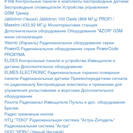
iFlow
Контрольные панели и комплекты
Беспроводные датчики
Беспроводные оповещатели
Устройства управления
GSM Трекер
Jablotron (Чехия)
Jablotron 100
Oasis (868 МГц)
PROFI /
Maestro (433,92 МГц)
Мониторинговая станция
Дополнительное оборудование
Оборудование "AZOR" GSM
мини сигнализация
Visonic (Израиль)
Радиоканальное оборудование серии
PowerG
Радиоканальное оборудование серии PowerCode
PROXYMA
ELDES
Контрольные панели и устройства
Извещатели и
датчики
Дополнительное оборудование
ELMES ELECTRONIC
Радиоканальные охранно-пожарные
панели
Радиоканальные датчики
Приемопередатчики сигнала
по радиоканалу
Беспроводные комплекты и приемники для
управления рольставнями и воротами
Дополнительное
оборудование
Риэлта Радиоканал
Извещатели
Пульты и доп. оборудование
Брелки
Радио тревожные кнопки
НТЦ "ТЕКО"
Радиоканальная система "Астра-Zитадель"
Радиоканальная система "Астра"
ООО "ИПРо" (Умный Часовой)