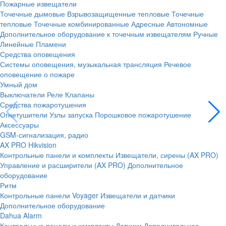
Пожарные извещатели
Точечные дымовые
Взрывозащищенные тепловые
Точечные
тепловые
Точечные комбинированные
Адресные
Автономные
Дополнительное оборудование к точечным извещателям
Ручные
Линейные
Пламени
Средства оповещения
Системы оповещения, музыкальная трансляция
Речевое
оповещение о пожаре
Умный дом
Выключатели
Реле
Клапаны
Средства пожаротушения
Огнетушители
Узлы запуска
Порошковое пожаротушение
Аксессуары
GSM-сигнализация, радио
AX PRO Hikvision
Контрольные панели и комплекты
Извещатели, сирены (AX PRO)
Управление и расширители (AX PRO)
Дополнительное
оборудование
Ритм
Контрольные панели
Voyager
Извещатели и датчики
Дополнительное оборудование
Dahua Alarm
Контрольные панели и комплекты
Датчики
Дополнительное