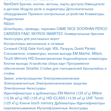
NaviGard
Брелки, кнопки, жетоны, карты доступа
Извещатели
и датчики
Модули реле и индикаторы
Дополнительное
оборудование
Приемно-контрольные устройства
Клавиатуры
Радиолинии
RiDom
Шлагбаумы, приводы, парковка
CAME
NICE
DOORHAN
PERCO
CARDDEX
FAAC
SKYROS
SMARTEC
Универсальные брелоки
Аксессуары для распашных ворот
Контроллеры автономные и сетевые
Сетевой СКУД
Gate
IronLogic
VGL Патруль
Quest
Parsec
Считыватели, клавиатуры, кнопки выхода
EM-Marine, Mifare,
Touch Memory
HID
Биометрические
Кодонаборные клавиатуры
Кнопки выхода
Устройства сбора карт
Программное
обеспечение Smartec
Стойки для считывателей
Кронштейны и
стойки
Замки, электрозащелки
Электромеханические
Электромагнитные
Электромеханические защелки
Электронные
Аксессуары
Идентификаторы и дубликаторы
EM-Marine (125 кГц)
Mifare
(13,56 мГц)
HID (125 кГц)
HID iCLASS (13,56 мГц)
UHF
Temic
(125 кГц)
Ключи touch memory
Дубликаторы
Идентификаторы
перезаписываемые
Мультиформатные
Аксессуары