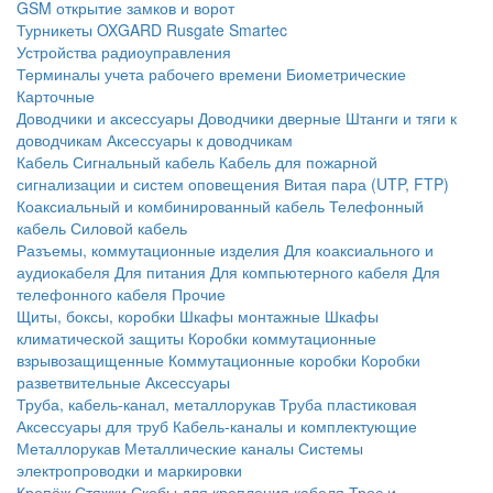
GSM открытие замков и ворот
Турникеты
OXGARD
Rusgate
Smartec
Устройства радиоуправления
Терминалы учета рабочего времени
Биометрические
Карточные
Доводчики и аксессуары
Доводчики дверные
Штанги и тяги к
доводчикам
Аксессуары к доводчикам
Кабель
Сигнальный кабель
Кабель для пожарной
сигнализации и систем оповещения
Витая пара (UTP, FTP)
Коаксиальный и комбинированный кабель
Телефонный
кабель
Силовой кабель
Разъемы, коммутационные изделия
Для коаксиального и
аудиокабеля
Для питания
Для компьютерного кабеля
Для
телефонного кабеля
Прочие
Щиты, боксы, коробки
Шкафы монтажные
Шкафы
климатической защиты
Коробки коммутационные
взрывозащищенные
Коммутационные коробки
Коробки
разветвительные
Аксессуары
Труба, кабель-канал, металлорукав
Труба пластиковая
Аксессуары для труб
Кабель-каналы и комплектующие
Металлорукав
Металлические каналы
Системы
электропроводки и маркировки
Крепёж
Стяжки
Скобы для крепления кабеля
Трос и