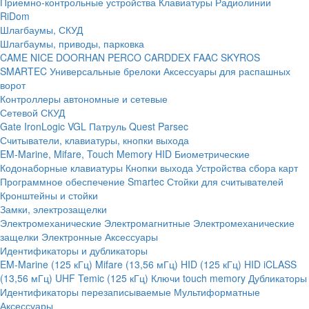
Приемно-контрольные устройства
Клавиатуры
Радиолинии
RiDom
Шлагбаумы, СКУД
Шлагбаумы, приводы, парковка
CAME
NICE
DOORHAN
PERCO
CARDDEX
FAAC
SKYROS
SMARTEC
Универсальные брелоки
Аксессуары для распашных
ворот
Контроллеры автономные и сетевые
Сетевой СКУД
Gate
IronLogic
VGL Патруль
Quest
Parsec
Считыватели, клавиатуры, кнопки выхода
EM-Marine, Mifare, Touch Memory
HID
Биометрические
Кодонаборные клавиатуры
Кнопки выхода
Устройства сбора карт
Программное обеспечение Smartec
Стойки для считывателей
Кронштейны и стойки
Замки, электрозащелки
Электромеханические
Электромагнитные
Электромеханические
защелки
Электронные
Аксессуары
Идентификаторы и дубликаторы
EM-Marine (125 кГц)
Mifare (13,56 мГц)
HID (125 кГц)
HID iCLASS
(13,56 мГц)
UHF
Temic (125 кГц)
Ключи touch memory
Дубликаторы
Идентификаторы перезаписываемые
Мультиформатные
Аксессуары