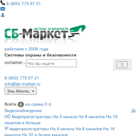
8 (800) 775 97 31
работаем с 2006 года
Системы охраны и безопасности
×
container
8 (800) 775 97 31
info@sb-market.ru
Эль-Монте
,
Войти
на сумму
0
q
0
Видеонаблюдение
Д
HD Видеорегистраторы
На 4 канала
На 8 каналов
На 16
каналов и больше
IP видеорегистраторы
На 4 канала
На 8 каналов
На 16
каналов
На 32 и более каналов