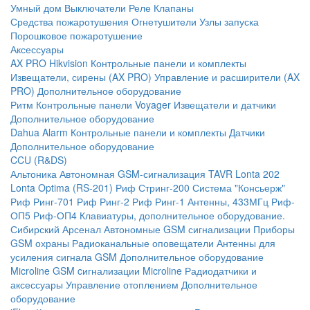
Умный дом
Выключатели
Реле
Клапаны
Средства пожаротушения
Огнетушители
Узлы запуска
Порошковое пожаротушение
Аксессуары
AX PRO Hikvision
Контрольные панели и комплекты
Извещатели, сирены (AX PRO)
Управление и расширители (AX
PRO)
Дополнительное оборудование
Ритм
Контрольные панели
Voyager
Извещатели и датчики
Дополнительное оборудование
Dahua Alarm
Контрольные панели и комплекты
Датчики
Дополнительное оборудование
CCU (R&DS)
Альтоника
Автономная GSM-сигнализация TAVR
Lonta 202
Lonta Optima (RS-201)
Риф Стринг-200
Система "Консьерж"
Риф Ринг-701
Риф Ринг-2
Риф Ринг-1
Антенны, 433МГц
Риф-
ОП5
Риф-ОП4
Клавиатуры, дополнительное оборудование.
Сибирский Арсенал
Автономные GSM сигнализации
Приборы
GSM охраны
Радиоканальные оповещатели
Антенны для
усиления сигнала GSM
Дополнительное оборудование
Microline
GSM cигнализации Microline
Радиодатчики и
аксессуары
Управление отоплением
Дополнительное
оборудование