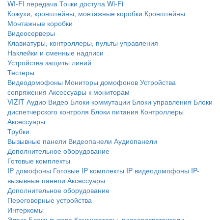
WI-FI передача
Точки доступа Wi-Fi
Кожухи, кронштейны, монтажные коробки
Кронштейны
Монтажные коробки
Видеосерверы
Клавиатуры, контроллеры, пульты управления
Наклейки и сменные надписи
Устройства защиты линий
Тестеры
Видеодомофоны
Мониторы домофонов
Устройства
сопряжения
Аксессуары к мониторам
VIZIT
Аудио
Видео
Блоки коммутации
Блоки управления
Блоки
диспетчерского контроля
Блоки питания
Контроллеры
Аксессуары
Трубки
Вызывные панели
Видеопанели
Аудиопанели
Дополнительное оборудование
Готовые комплекты
IP домофоны
Готовые IP комплекты
IP видеодомофоны
IP-
вызывные панели
Аксессуары
Дополнительное оборудование
Переговорные устройства
Интеркомы
Элтис
Блоки вызова
Коммутаторы, видеоразветвители