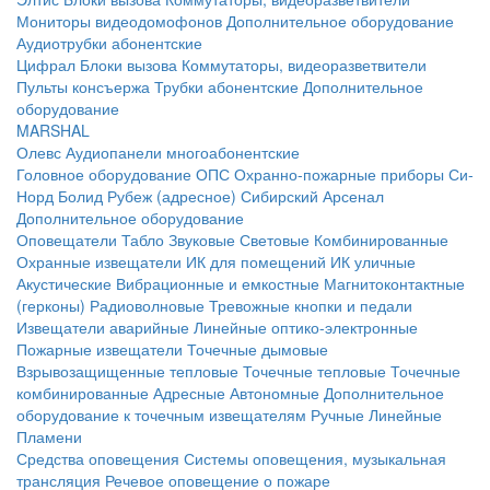
Мониторы видеодомофонов
Дополнительное оборудование
Аудиотрубки абонентские
Цифрал
Блоки вызова
Коммутаторы, видеоразветвители
Пульты консъержа
Трубки абонентские
Дополнительное
оборудование
MARSHAL
Олевс
Аудиопанели многоабонентские
Головное оборудование ОПС
Охранно-пожарные приборы
Си-
Норд
Болид
Рубеж (адресное)
Сибирский Арсенал
Дополнительное оборудование
Оповещатели
Табло
Звуковые
Световые
Комбинированные
Охранные извещатели
ИК для помещений
ИК уличные
Акустические
Вибрационные и емкостные
Магнитоконтактные
(герконы)
Радиоволновые
Тревожные кнопки и педали
Извещатели аварийные
Линейные оптико-электронные
Пожарные извещатели
Точечные дымовые
Взрывозащищенные тепловые
Точечные тепловые
Точечные
комбинированные
Адресные
Автономные
Дополнительное
оборудование к точечным извещателям
Ручные
Линейные
Пламени
Средства оповещения
Системы оповещения, музыкальная
трансляция
Речевое оповещение о пожаре