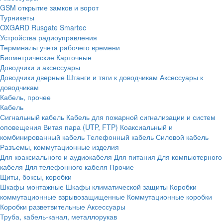
GSM открытие замков и ворот
Турникеты
OXGARD
Rusgate
Smartec
Устройства радиоуправления
Терминалы учета рабочего времени
Биометрические
Карточные
Доводчики и аксессуары
Доводчики дверные
Штанги и тяги к доводчикам
Аксессуары к
доводчикам
Кабель, прочее
Кабель
Сигнальный кабель
Кабель для пожарной сигнализации и систем
оповещения
Витая пара (UTP, FTP)
Коаксиальный и
комбинированный кабель
Телефонный кабель
Силовой кабель
Разъемы, коммутационные изделия
Для коаксиального и аудиокабеля
Для питания
Для компьютерного
кабеля
Для телефонного кабеля
Прочие
Щиты, боксы, коробки
Шкафы монтажные
Шкафы климатической защиты
Коробки
коммутационные взрывозащищенные
Коммутационные коробки
Коробки разветвительные
Аксессуары
Труба, кабель-канал, металлорукав