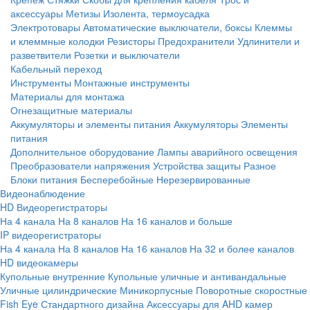
аксессуары
Метизы
Изолента, термоусадка
Электротовары
Автоматические выключатели, боксы
Клеммы
и клеммные колодки
Резисторы
Предохранители
Удлинители и
разветвители
Розетки и выключатели
Кабельный переход
Инструменты
Монтажные инструменты
Материалы для монтажа
Огнезащитные материалы
Аккумуляторы и элементы питания
Аккумуляторы
Элементы
питания
Дополнительное оборудование
Лампы аварийного освещения
Преобразователи напряжения
Устройства защиты
Разное
Блоки питания
Бесперебойные
Нерезервированные
Видеонаблюдение
HD Видеорегистраторы
На 4 канала
На 8 каналов
На 16 каналов и больше
IP видеорегистраторы
На 4 канала
На 8 каналов
На 16 каналов
На 32 и более каналов
HD видеокамеры
Купольные внутренние
Купольные уличные и антивандальные
Уличные цилиндрические
Миникорпусные
Поворотные скоростные
Fish Eye
Стандартного дизайна
Аксессуары для AHD камер