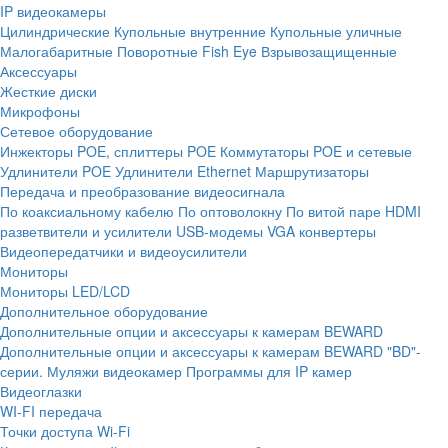
IP видеокамеры
Цилиндрические
Купольные внутренние
Купольные уличные
Малогабаритные
Поворотные
Fish Eye
Взрывозащищенные
Аксессуары
Жесткие диски
Микрофоны
Сетевое оборудование
Инжекторы POE, сплиттеры POE
Коммутаторы POE и сетевые
Удлинители POE
Удлинители Ethernet
Маршрутизаторы
Передача и преобразование видеосигнала
По коаксиальному кабелю
По оптоволокну
По витой паре
HDMI
разветвители и усилители
USB-модемы
VGA конвертеры
Видеопередатчики и видеоусилители
Мониторы
Мониторы LED/LCD
Дополнительное оборудование
Дополнительные опции и аксессуары к камерам BEWARD
Дополнительные опции и аксессуары к камерам BEWARD "BD"-
серии.
Муляжи видеокамер
Программы для IP камер
Видеоглазки
WI-FI передача
Точки доступа Wi-Fi