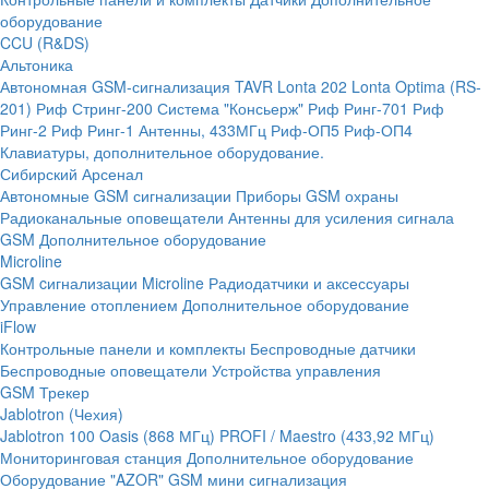
оборудование
CCU (R&DS)
Альтоника
Автономная GSM-сигнализация TAVR
Lonta 202
Lonta Optima (RS-
201)
Риф Стринг-200
Система "Консьерж"
Риф Ринг-701
Риф
Ринг-2
Риф Ринг-1
Антенны, 433МГц
Риф-ОП5
Риф-ОП4
Клавиатуры, дополнительное оборудование.
Сибирский Арсенал
Автономные GSM сигнализации
Приборы GSM охраны
Радиоканальные оповещатели
Антенны для усиления сигнала
GSM
Дополнительное оборудование
Microline
GSM cигнализации Microline
Радиодатчики и аксессуары
Управление отоплением
Дополнительное оборудование
iFlow
Контрольные панели и комплекты
Беспроводные датчики
Беспроводные оповещатели
Устройства управления
GSM Трекер
Jablotron (Чехия)
Jablotron 100
Oasis (868 МГц)
PROFI / Maestro (433,92 МГц)
Мониторинговая станция
Дополнительное оборудование
Оборудование "AZOR" GSM мини сигнализация