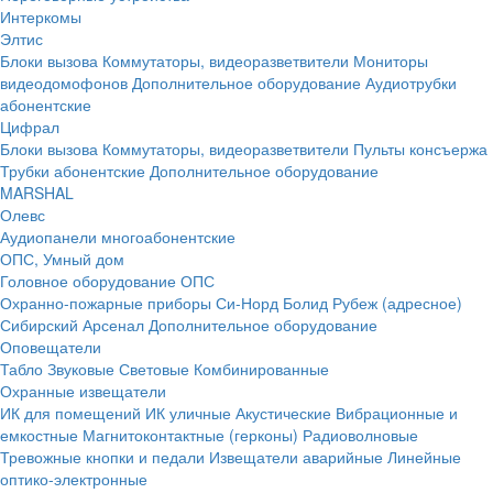
Интеркомы
Элтис
Блоки вызова
Коммутаторы, видеоразветвители
Мониторы
видеодомофонов
Дополнительное оборудование
Аудиотрубки
абонентские
Цифрал
Блоки вызова
Коммутаторы, видеоразветвители
Пульты консъержа
Трубки абонентские
Дополнительное оборудование
MARSHAL
Олевс
Аудиопанели многоабонентские
ОПС, Умный дом
Головное оборудование ОПС
Охранно-пожарные приборы
Си-Норд
Болид
Рубеж (адресное)
Сибирский Арсенал
Дополнительное оборудование
Оповещатели
Табло
Звуковые
Световые
Комбинированные
Охранные извещатели
ИК для помещений
ИК уличные
Акустические
Вибрационные и
емкостные
Магнитоконтактные (герконы)
Радиоволновые
Тревожные кнопки и педали
Извещатели аварийные
Линейные
оптико-электронные