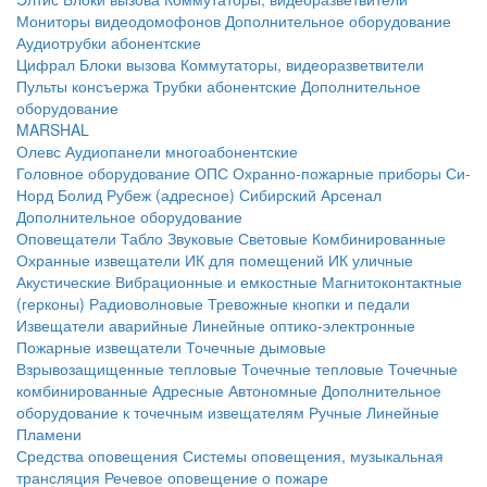
Мониторы видеодомофонов
Дополнительное оборудование
Аудиотрубки абонентские
Цифрал
Блоки вызова
Коммутаторы, видеоразветвители
Пульты консъержа
Трубки абонентские
Дополнительное
оборудование
MARSHAL
Олевс
Аудиопанели многоабонентские
Головное оборудование ОПС
Охранно-пожарные приборы
Си-
Норд
Болид
Рубеж (адресное)
Сибирский Арсенал
Дополнительное оборудование
Оповещатели
Табло
Звуковые
Световые
Комбинированные
Охранные извещатели
ИК для помещений
ИК уличные
Акустические
Вибрационные и емкостные
Магнитоконтактные
(герконы)
Радиоволновые
Тревожные кнопки и педали
Извещатели аварийные
Линейные оптико-электронные
Пожарные извещатели
Точечные дымовые
Взрывозащищенные тепловые
Точечные тепловые
Точечные
комбинированные
Адресные
Автономные
Дополнительное
оборудование к точечным извещателям
Ручные
Линейные
Пламени
Средства оповещения
Системы оповещения, музыкальная
трансляция
Речевое оповещение о пожаре