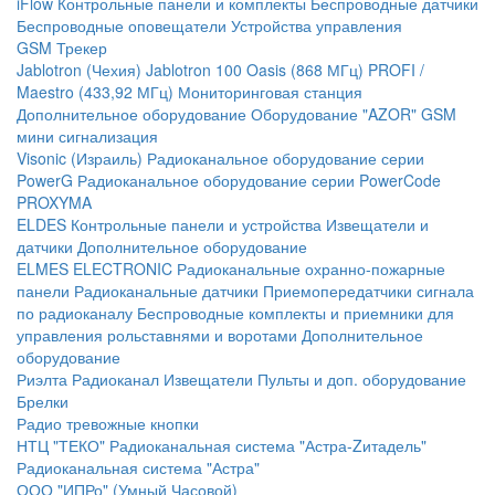
iFlow
Контрольные панели и комплекты
Беспроводные датчики
Беспроводные оповещатели
Устройства управления
GSM Трекер
Jablotron (Чехия)
Jablotron 100
Oasis (868 МГц)
PROFI /
Maestro (433,92 МГц)
Мониторинговая станция
Дополнительное оборудование
Оборудование "AZOR" GSM
мини сигнализация
Visonic (Израиль)
Радиоканальное оборудование серии
PowerG
Радиоканальное оборудование серии PowerCode
PROXYMA
ELDES
Контрольные панели и устройства
Извещатели и
датчики
Дополнительное оборудование
ELMES ELECTRONIC
Радиоканальные охранно-пожарные
панели
Радиоканальные датчики
Приемопередатчики сигнала
по радиоканалу
Беспроводные комплекты и приемники для
управления рольставнями и воротами
Дополнительное
оборудование
Риэлта Радиоканал
Извещатели
Пульты и доп. оборудование
Брелки
Радио тревожные кнопки
НТЦ "ТЕКО"
Радиоканальная система "Астра-Zитадель"
Радиоканальная система "Астра"
ООО "ИПРо" (Умный Часовой)