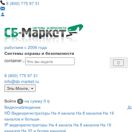
8 (800) 775 97 31
работаем с 2006 года
Системы охраны и безопасности
×
container
8 (800) 775 97 31
info@sb-market.ru
Эль-Монте
,
Войти
на сумму
0
q
0
Видеонаблюдение
Д
HD Видеорегистраторы
На 4 канала
На 8 каналов
На 16
каналов и больше
IP видеорегистраторы
На 4 канала
На 8 каналов
На 16
каналов
На 32 и более каналов