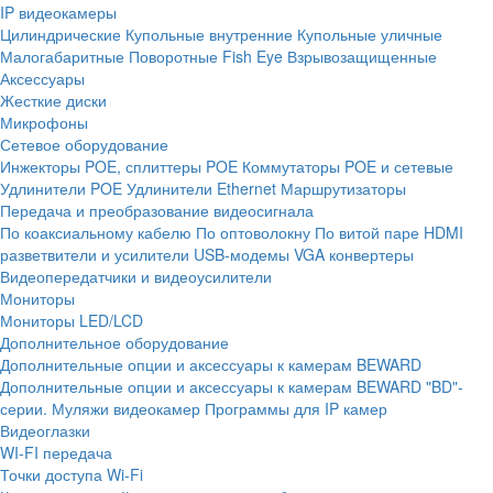
IP видеокамеры
Цилиндрические
Купольные внутренние
Купольные уличные
Малогабаритные
Поворотные
Fish Eye
Взрывозащищенные
Аксессуары
Жесткие диски
Микрофоны
Сетевое оборудование
Инжекторы POE, сплиттеры POE
Коммутаторы POE и сетевые
Удлинители POE
Удлинители Ethernet
Маршрутизаторы
Передача и преобразование видеосигнала
По коаксиальному кабелю
По оптоволокну
По витой паре
HDMI
разветвители и усилители
USB-модемы
VGA конвертеры
Видеопередатчики и видеоусилители
Мониторы
Мониторы LED/LCD
Дополнительное оборудование
Дополнительные опции и аксессуары к камерам BEWARD
Дополнительные опции и аксессуары к камерам BEWARD "BD"-
серии.
Муляжи видеокамер
Программы для IP камер
Видеоглазки
WI-FI передача
Точки доступа Wi-Fi