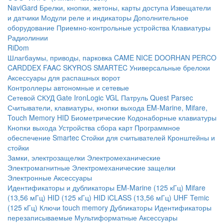
NaviGard
Брелки, кнопки, жетоны, карты доступа
Извещатели
и датчики
Модули реле и индикаторы
Дополнительное
оборудование
Приемно-контрольные устройства
Клавиатуры
Радиолинии
RiDom
Шлагбаумы, приводы, парковка
CAME
NICE
DOORHAN
PERCO
CARDDEX
FAAC
SKYROS
SMARTEC
Универсальные брелоки
Аксессуары для распашных ворот
Контроллеры автономные и сетевые
Сетевой СКУД
Gate
IronLogic
VGL Патруль
Quest
Parsec
Считыватели, клавиатуры, кнопки выхода
EM-Marine, Mifare,
Touch Memory
HID
Биометрические
Кодонаборные клавиатуры
Кнопки выхода
Устройства сбора карт
Программное
обеспечение Smartec
Стойки для считывателей
Кронштейны и
стойки
Замки, электрозащелки
Электромеханические
Электромагнитные
Электромеханические защелки
Электронные
Аксессуары
Идентификаторы и дубликаторы
EM-Marine (125 кГц)
Mifare
(13,56 мГц)
HID (125 кГц)
HID iCLASS (13,56 мГц)
UHF
Temic
(125 кГц)
Ключи touch memory
Дубликаторы
Идентификаторы
перезаписываемые
Мультиформатные
Аксессуары