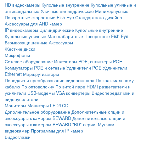
HD видеокамеры
Купольные внутренние
Купольные уличные и
антивандальные
Уличные цилиндрические
Миникорпусные
Поворотные скоростные
Fish Eye
Стандартного дизайна
Аксессуары для AHD камер
IP видеокамеры
Цилиндрические
Купольные внутренние
Купольные уличные
Малогабаритные
Поворотные
Fish Eye
Взрывозащищенные
Аксессуары
Жесткие диски
Микрофоны
Сетевое оборудование
Инжекторы POE, сплиттеры POE
Коммутаторы POE и сетевые
Удлинители POE
Удлинители
Ethernet
Маршрутизаторы
Передача и преобразование видеосигнала
По коаксиальному
кабелю
По оптоволокну
По витой паре
HDMI разветвители и
усилители
USB-модемы
VGA конвертеры
Видеопередатчики и
видеоусилители
Мониторы
Мониторы LED/LCD
Дополнительное оборудование
Дополнительные опции и
аксессуары к камерам BEWARD
Дополнительные опции и
аксессуары к камерам BEWARD "BD"-серии.
Муляжи
видеокамер
Программы для IP камер
Видеоглазки