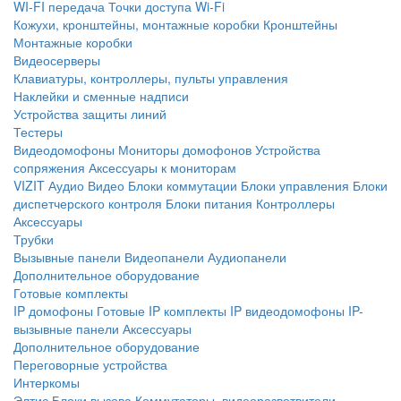
WI-FI передача
Точки доступа Wi-Fi
Кожухи, кронштейны, монтажные коробки
Кронштейны
Монтажные коробки
Видеосерверы
Клавиатуры, контроллеры, пульты управления
Наклейки и сменные надписи
Устройства защиты линий
Тестеры
Видеодомофоны
Мониторы домофонов
Устройства
сопряжения
Аксессуары к мониторам
VIZIT
Аудио
Видео
Блоки коммутации
Блоки управления
Блоки
диспетчерского контроля
Блоки питания
Контроллеры
Аксессуары
Трубки
Вызывные панели
Видеопанели
Аудиопанели
Дополнительное оборудование
Готовые комплекты
IP домофоны
Готовые IP комплекты
IP видеодомофоны
IP-
вызывные панели
Аксессуары
Дополнительное оборудование
Переговорные устройства
Интеркомы
Элтис
Блоки вызова
Коммутаторы, видеоразветвители