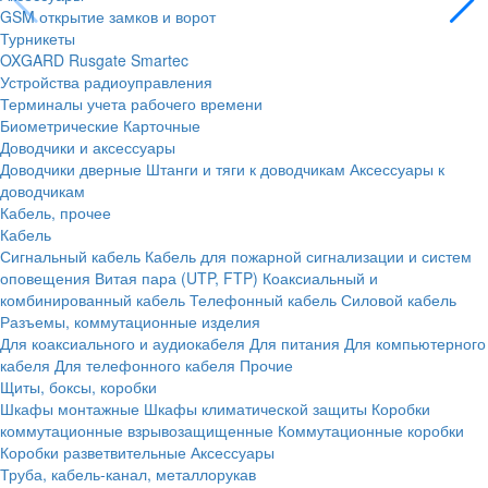
GSM открытие замков и ворот
Турникеты
OXGARD
Rusgate
Smartec
Устройства радиоуправления
Терминалы учета рабочего времени
Биометрические
Карточные
Доводчики и аксессуары
Доводчики дверные
Штанги и тяги к доводчикам
Аксессуары к
доводчикам
Кабель, прочее
Кабель
Сигнальный кабель
Кабель для пожарной сигнализации и систем
оповещения
Витая пара (UTP, FTP)
Коаксиальный и
комбинированный кабель
Телефонный кабель
Силовой кабель
Разъемы, коммутационные изделия
Для коаксиального и аудиокабеля
Для питания
Для компьютерного
кабеля
Для телефонного кабеля
Прочие
Щиты, боксы, коробки
Шкафы монтажные
Шкафы климатической защиты
Коробки
коммутационные взрывозащищенные
Коммутационные коробки
Коробки разветвительные
Аксессуары
Труба, кабель-канал, металлорукав