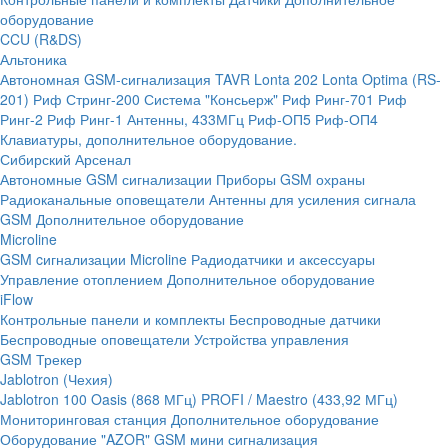
оборудование
CCU (R&DS)
Альтоника
Автономная GSM-сигнализация TAVR
Lonta 202
Lonta Optima (RS-
201)
Риф Стринг-200
Система "Консьерж"
Риф Ринг-701
Риф
Ринг-2
Риф Ринг-1
Антенны, 433МГц
Риф-ОП5
Риф-ОП4
Клавиатуры, дополнительное оборудование.
Сибирский Арсенал
Автономные GSM сигнализации
Приборы GSM охраны
Радиоканальные оповещатели
Антенны для усиления сигнала
GSM
Дополнительное оборудование
Microline
GSM cигнализации Microline
Радиодатчики и аксессуары
Управление отоплением
Дополнительное оборудование
iFlow
Контрольные панели и комплекты
Беспроводные датчики
Беспроводные оповещатели
Устройства управления
GSM Трекер
Jablotron (Чехия)
Jablotron 100
Oasis (868 МГц)
PROFI / Maestro (433,92 МГц)
Мониторинговая станция
Дополнительное оборудование
Оборудование "AZOR" GSM мини сигнализация