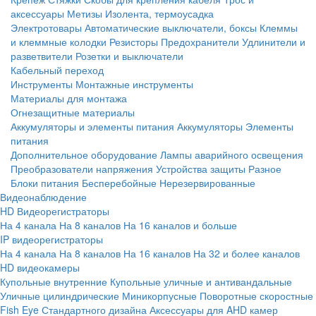
аксессуары
Метизы
Изолента, термоусадка
Электротовары
Автоматические выключатели, боксы
Клеммы
и клеммные колодки
Резисторы
Предохранители
Удлинители и
разветвители
Розетки и выключатели
Кабельный переход
Инструменты
Монтажные инструменты
Материалы для монтажа
Огнезащитные материалы
Аккумуляторы и элементы питания
Аккумуляторы
Элементы
питания
Дополнительное оборудование
Лампы аварийного освещения
Преобразователи напряжения
Устройства защиты
Разное
Блоки питания
Бесперебойные
Нерезервированные
Видеонаблюдение
HD Видеорегистраторы
На 4 канала
На 8 каналов
На 16 каналов и больше
IP видеорегистраторы
На 4 канала
На 8 каналов
На 16 каналов
На 32 и более каналов
HD видеокамеры
Купольные внутренние
Купольные уличные и антивандальные
Уличные цилиндрические
Миникорпусные
Поворотные скоростные
Fish Eye
Стандартного дизайна
Аксессуары для AHD камер