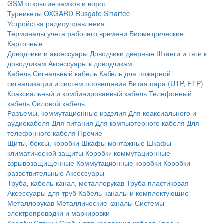
GSM открытие замков и ворот
Турникеты
OXGARD
Rusgate
Smartec
Устройства радиоуправления
Терминалы учета рабочего времени
Биометрические
Карточные
Доводчики и аксессуары
Доводчики дверные
Штанги и тяги к
доводчикам
Аксессуары к доводчикам
Кабель
Сигнальный кабель
Кабель для пожарной
сигнализации и систем оповещения
Витая пара (UTP, FTP)
Коаксиальный и комбинированный кабель
Телефонный
кабель
Силовой кабель
Разъемы, коммутационные изделия
Для коаксиального и
аудиокабеля
Для питания
Для компьютерного кабеля
Для
телефонного кабеля
Прочие
Щиты, боксы, коробки
Шкафы монтажные
Шкафы
климатической защиты
Коробки коммутационные
взрывозащищенные
Коммутационные коробки
Коробки
разветвительные
Аксессуары
Труба, кабель-канал, металлорукав
Труба пластиковая
Аксессуары для труб
Кабель-каналы и комплектующие
Металлорукав
Металлические каналы
Системы
электропроводки и маркировки
Крепёж
Стяжки
Скобы для крепления кабеля
Трос и