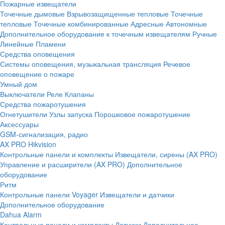
Пожарные извещатели
Точечные дымовые
Взрывозащищенные тепловые
Точечные
тепловые
Точечные комбинированные
Адресные
Автономные
Дополнительное оборудование к точечным извещателям
Ручные
Линейные
Пламени
Средства оповещения
Системы оповещения, музыкальная трансляция
Речевое
оповещение о пожаре
Умный дом
Выключатели
Реле
Клапаны
Средства пожаротушения
Огнетушители
Узлы запуска
Порошковое пожаротушение
Аксессуары
GSM-сигнализация, радио
AX PRO Hikvision
Контрольные панели и комплекты
Извещатели, сирены (AX PRO)
Управление и расширители (AX PRO)
Дополнительное
оборудование
Ритм
Контрольные панели
Voyager
Извещатели и датчики
Дополнительное оборудование
Dahua Alarm
Контрольные панели и комплекты
Датчики
Дополнительное