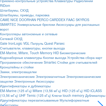
Приемно-контрольные устройства
Клавиатуры
Радиолинии
RiDom
Шлагбаумы, СКУД
Шлагбаумы, приводы, парковка
CAME
NICE
DOORHAN
PERCO
CARDDEX
FAAC
SKYROS
SMARTEC
Универсальные брелоки
Аксессуары для распашных
ворот
Контроллеры автономные и сетевые
Сетевой СКУД
Gate
IronLogic
VGL Патруль
Quest
Parsec
Считыватели, клавиатуры, кнопки выхода
EM-Marine, Mifare, Touch Memory
HID
Биометрические
Кодонаборные клавиатуры
Кнопки выхода
Устройства сбора карт
Программное обеспечение Smartec
Стойки для считывателей
Кронштейны и стойки
Замки, электрозащелки
Электромеханические
Электромагнитные
Электромеханические
защелки
Электронные
Аксессуары
Идентификаторы и дубликаторы
EM-Marine (125 кГц)
Mifare (13,56 мГц)
HID (125 кГц)
HID iCLASS
(13,56 мГц)
UHF
Temic (125 кГц)
Ключи touch memory
Дубликаторы
Идентификаторы перезаписываемые
Мультиформатные
Аксессуары