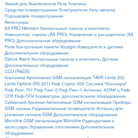
Умный дом
Выключатели
Реле
Клапаны
Средства пожаротушения
Огнетушители
Узлы запуска
Порошковое пожаротушение
Аксессуары
AX PRO Hikvision
Контрольные панели и комплекты
Извещатели, сирены (AX PRO)
Управление и расширители (AX
PRO)
Дополнительное оборудование
Ритм
Контрольные панели
Voyager
Извещатели и датчики
Дополнительное оборудование
Dahua Alarm
Контрольные панели и комплекты
Датчики
Дополнительное оборудование
CCU (R&DS)
Альтоника
Автономная GSM-сигнализация TAVR
Lonta 202
Lonta Optima (RS-201)
Риф Стринг-200
Система "Консьерж"
Риф Ринг-701
Риф Ринг-2
Риф Ринг-1
Антенны, 433МГц
Риф-
ОП5
Риф-ОП4
Клавиатуры, дополнительное оборудование.
Сибирский Арсенал
Автономные GSM сигнализации
Приборы
GSM охраны
Радиоканальные оповещатели
Антенны для
усиления сигнала GSM
Дополнительное оборудование
Microline
GSM cигнализации Microline
Радиодатчики и
аксессуары
Управление отоплением
Дополнительное
оборудование