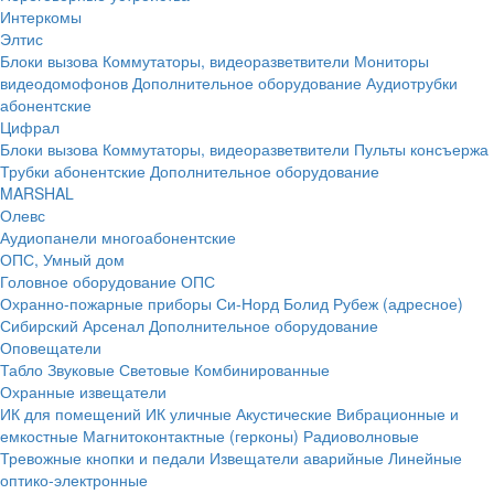
Интеркомы
Элтис
Блоки вызова
Коммутаторы, видеоразветвители
Мониторы
видеодомофонов
Дополнительное оборудование
Аудиотрубки
абонентские
Цифрал
Блоки вызова
Коммутаторы, видеоразветвители
Пульты консъержа
Трубки абонентские
Дополнительное оборудование
MARSHAL
Олевс
Аудиопанели многоабонентские
ОПС, Умный дом
Головное оборудование ОПС
Охранно-пожарные приборы
Си-Норд
Болид
Рубеж (адресное)
Сибирский Арсенал
Дополнительное оборудование
Оповещатели
Табло
Звуковые
Световые
Комбинированные
Охранные извещатели
ИК для помещений
ИК уличные
Акустические
Вибрационные и
емкостные
Магнитоконтактные (герконы)
Радиоволновые
Тревожные кнопки и педали
Извещатели аварийные
Линейные
оптико-электронные