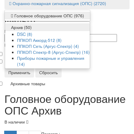
Охранно-пожарная сигнализация (ОПС)
(2720)
Головное оборудование ОПС
(976)
Фильтр
Архив
(50)
Цена
DSC
(8)
от/до
ППКОП Аккорд-512
(8)
Производитель
ППКОП Сеть (Аргус-Спектр)
(4)
ППКОП Спектр-8 (Аргус-Спектр)
(16)
Аргус-Спектр
Приборы пожарные и управления
ВЭРС
(14)
Применить
Сбросить
Архивные товары
Головное оборудование
ОПС Архив
В наличии
Показать: