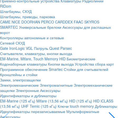
Приемно-контрольные устройства
Клавиатуры
Радиолинии
RiDom
Шлагбаумы, СКУД
Шлагбаумы, приводы, парковка
CAME
NICE
DOORHAN
PERCO
CARDDEX
FAAC
SKYROS
SMARTEC
Универсальные брелоки
Аксессуары для распашных
ворот
Контроллеры автономные и сетевые
Сетевой СКУД
Gate
IronLogic
VGL Патруль
Quest
Parsec
Считыватели, клавиатуры, кнопки выхода
EM-Marine, Mifare, Touch Memory
HID
Биометрические
Кодонаборные клавиатуры
Кнопки выхода
Устройства сбора карт
Программное обеспечение Smartec
Стойки для считывателей
Кронштейны и стойки
Замки, электрозащелки
Электромеханические
Электромагнитные
Электромеханические
защелки
Электронные
Аксессуары
Идентификаторы и дубликаторы
EM-Marine (125 кГц)
Mifare (13,56 мГц)
HID (125 кГц)
HID iCLASS
(13,56 мГц)
UHF
Temic (125 кГц)
Ключи touch memory
Дубликаторы
Идентификаторы перезаписываемые
Мультиформатные
Аксессуары