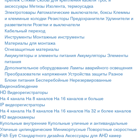
аксессуары
Метизы
Изолента, термоусадка
Электротовары
Автоматические выключатели, боксы
Клеммы
и клеммные колодки
Резисторы
Предохранители
Удлинители и
разветвители
Розетки и выключатели
Кабельный переход
Инструменты
Монтажные инструменты
Материалы для монтажа
Огнезащитные материалы
Аккумуляторы и элементы питания
Аккумуляторы
Элементы
питания
Дополнительное оборудование
Лампы аварийного освещения
Преобразователи напряжения
Устройства защиты
Разное
Блоки питания
Бесперебойные
Нерезервированные
Видеонаблюдение
HD Видеорегистраторы
На 4 канала
На 8 каналов
На 16 каналов и больше
IP видеорегистраторы
На 4 канала
На 8 каналов
На 16 каналов
На 32 и более каналов
HD видеокамеры
Купольные внутренние
Купольные уличные и антивандальные
Уличные цилиндрические
Миникорпусные
Поворотные скоростные
Fish Eye
Стандартного дизайна
Аксессуары для AHD камер