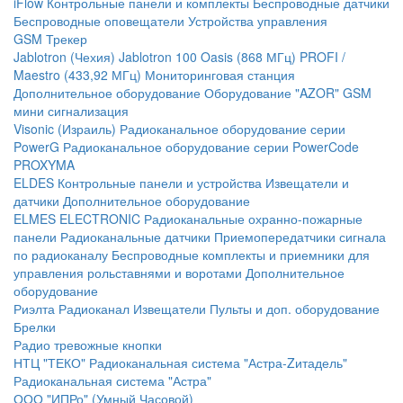
iFlow
Контрольные панели и комплекты
Беспроводные датчики
Беспроводные оповещатели
Устройства управления
GSM Трекер
Jablotron (Чехия)
Jablotron 100
Oasis (868 МГц)
PROFI /
Maestro (433,92 МГц)
Мониторинговая станция
Дополнительное оборудование
Оборудование "AZOR" GSM
мини сигнализация
Visonic (Израиль)
Радиоканальное оборудование серии
PowerG
Радиоканальное оборудование серии PowerCode
PROXYMA
ELDES
Контрольные панели и устройства
Извещатели и
датчики
Дополнительное оборудование
ELMES ELECTRONIC
Радиоканальные охранно-пожарные
панели
Радиоканальные датчики
Приемопередатчики сигнала
по радиоканалу
Беспроводные комплекты и приемники для
управления рольставнями и воротами
Дополнительное
оборудование
Риэлта Радиоканал
Извещатели
Пульты и доп. оборудование
Брелки
Радио тревожные кнопки
НТЦ "ТЕКО"
Радиоканальная система "Астра-Zитадель"
Радиоканальная система "Астра"
ООО "ИПРо" (Умный Часовой)