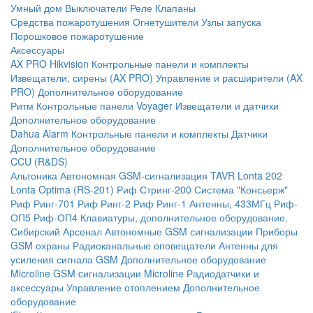
Умный дом
Выключатели
Реле
Клапаны
Средства пожаротушения
Огнетушители
Узлы запуска
Порошковое пожаротушение
Аксессуары
AX PRO Hikvision
Контрольные панели и комплекты
Извещатели, сирены (AX PRO)
Управление и расширители (AX
PRO)
Дополнительное оборудование
Ритм
Контрольные панели
Voyager
Извещатели и датчики
Дополнительное оборудование
Dahua Alarm
Контрольные панели и комплекты
Датчики
Дополнительное оборудование
CCU (R&DS)
Альтоника
Автономная GSM-сигнализация TAVR
Lonta 202
Lonta Optima (RS-201)
Риф Стринг-200
Система "Консьерж"
Риф Ринг-701
Риф Ринг-2
Риф Ринг-1
Антенны, 433МГц
Риф-
ОП5
Риф-ОП4
Клавиатуры, дополнительное оборудование.
Сибирский Арсенал
Автономные GSM сигнализации
Приборы
GSM охраны
Радиоканальные оповещатели
Антенны для
усиления сигнала GSM
Дополнительное оборудование
Microline
GSM cигнализации Microline
Радиодатчики и
аксессуары
Управление отоплением
Дополнительное
оборудование