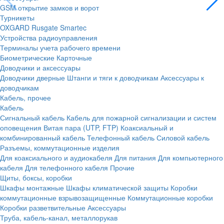
GSM открытие замков и ворот
Турникеты
OXGARD
Rusgate
Smartec
Устройства радиоуправления
Терминалы учета рабочего времени
Биометрические
Карточные
Доводчики и аксессуары
Доводчики дверные
Штанги и тяги к доводчикам
Аксессуары к
доводчикам
Кабель, прочее
Кабель
Сигнальный кабель
Кабель для пожарной сигнализации и систем
оповещения
Витая пара (UTP, FTP)
Коаксиальный и
комбинированный кабель
Телефонный кабель
Силовой кабель
Разъемы, коммутационные изделия
Для коаксиального и аудиокабеля
Для питания
Для компьютерного
кабеля
Для телефонного кабеля
Прочие
Щиты, боксы, коробки
Шкафы монтажные
Шкафы климатической защиты
Коробки
коммутационные взрывозащищенные
Коммутационные коробки
Коробки разветвительные
Аксессуары
Труба, кабель-канал, металлорукав