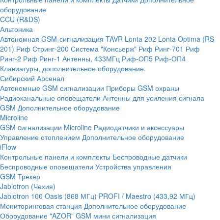
оборудование
CCU (R&DS)
Альтоника
Автономная GSM-сигнализация TAVR
Lonta 202
Lonta Optima (RS-
201)
Риф Стринг-200
Система "Консьерж"
Риф Ринг-701
Риф
Ринг-2
Риф Ринг-1
Антенны, 433МГц
Риф-ОП5
Риф-ОП4
Клавиатуры, дополнительное оборудование.
Сибирский Арсенал
Автономные GSM сигнализации
Приборы GSM охраны
Радиоканальные оповещатели
Антенны для усиления сигнала
GSM
Дополнительное оборудование
Microline
GSM cигнализации Microline
Радиодатчики и аксессуары
Управление отоплением
Дополнительное оборудование
iFlow
Контрольные панели и комплекты
Беспроводные датчики
Беспроводные оповещатели
Устройства управления
GSM Трекер
Jablotron (Чехия)
Jablotron 100
Oasis (868 МГц)
PROFI / Maestro (433,92 МГц)
Мониторинговая станция
Дополнительное оборудование
Оборудование "AZOR" GSM мини сигнализация