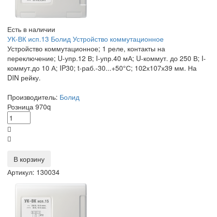
Есть в наличии
УК-ВК исп.13 Болид Устройство коммутационное
Устройство коммутационное; 1 реле, контакты на
переключение; U-упр.12 В; I-упр.40 мА; U-коммут. до 250 В; I-
коммут.до 10 А; IP30; t-раб.-30...+50°С; 102х107х39 мм. На
DIN рейку.
Производитель:
Болид
Розница
970
q
В корзину
Артикул: 130034