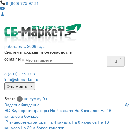
8 (800) 775 97 31
работаем с 2006 года
Системы охраны и безопасности
×
container
8 (800) 775 97 31
info@sb-market.ru
Эль-Монте
,
Войти
на сумму
0
q
0
Видеонаблюдение
Д
HD Видеорегистраторы
На 4 канала
На 8 каналов
На 16
каналов и больше
IP видеорегистраторы
На 4 канала
На 8 каналов
На 16
каналов
На 32 и более каналов