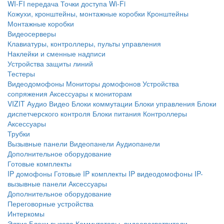
WI-FI передача
Точки доступа Wi-Fi
Кожухи, кронштейны, монтажные коробки
Кронштейны
Монтажные коробки
Видеосерверы
Клавиатуры, контроллеры, пульты управления
Наклейки и сменные надписи
Устройства защиты линий
Тестеры
Видеодомофоны
Мониторы домофонов
Устройства
сопряжения
Аксессуары к мониторам
VIZIT
Аудио
Видео
Блоки коммутации
Блоки управления
Блоки
диспетчерского контроля
Блоки питания
Контроллеры
Аксессуары
Трубки
Вызывные панели
Видеопанели
Аудиопанели
Дополнительное оборудование
Готовые комплекты
IP домофоны
Готовые IP комплекты
IP видеодомофоны
IP-
вызывные панели
Аксессуары
Дополнительное оборудование
Переговорные устройства
Интеркомы
Элтис
Блоки вызова
Коммутаторы, видеоразветвители