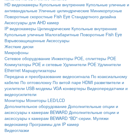
HD видеокамеры
Купольные внутренние
Купольные уличные и
антивандальные
Уличные цилиндрические
Миникорпусные
Поворотные скоростные
Fish Eye
Стандартного дизайна
Аксессуары для AHD камер
IP видеокамеры
Цилиндрические
Купольные внутренние
Купольные уличные
Малогабаритные
Поворотные
Fish Eye
Взрывозащищенные
Аксессуары
Жесткие диски
Микрофоны
Сетевое оборудование
Инжекторы POE, сплиттеры POE
Коммутаторы POE и сетевые
Удлинители POE
Удлинители
Ethernet
Маршрутизаторы
Передача и преобразование видеосигнала
По коаксиальному
кабелю
По оптоволокну
По витой паре
HDMI разветвители и
усилители
USB-модемы
VGA конвертеры
Видеопередатчики и
видеоусилители
Мониторы
Мониторы LED/LCD
Дополнительное оборудование
Дополнительные опции и
аксессуары к камерам BEWARD
Дополнительные опции и
аксессуары к камерам BEWARD "BD"-серии.
Муляжи
видеокамер
Программы для IP камер
Видеоглазки