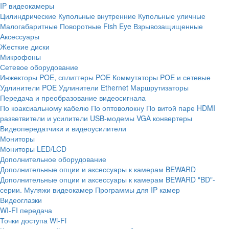
IP видеокамеры
Цилиндрические
Купольные внутренние
Купольные уличные
Малогабаритные
Поворотные
Fish Eye
Взрывозащищенные
Аксессуары
Жесткие диски
Микрофоны
Сетевое оборудование
Инжекторы POE, сплиттеры POE
Коммутаторы POE и сетевые
Удлинители POE
Удлинители Ethernet
Маршрутизаторы
Передача и преобразование видеосигнала
По коаксиальному кабелю
По оптоволокну
По витой паре
HDMI
разветвители и усилители
USB-модемы
VGA конвертеры
Видеопередатчики и видеоусилители
Мониторы
Мониторы LED/LCD
Дополнительное оборудование
Дополнительные опции и аксессуары к камерам BEWARD
Дополнительные опции и аксессуары к камерам BEWARD "BD"-
серии.
Муляжи видеокамер
Программы для IP камер
Видеоглазки
WI-FI передача
Точки доступа Wi-Fi