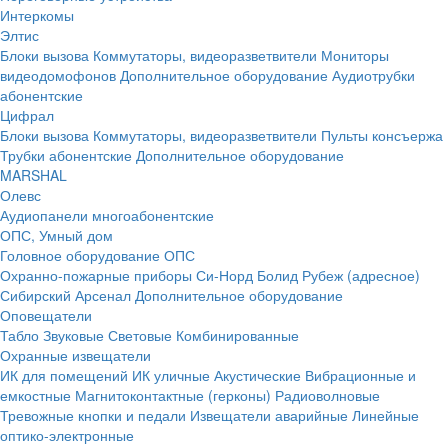
Интеркомы
Элтис
Блоки вызова
Коммутаторы, видеоразветвители
Мониторы
видеодомофонов
Дополнительное оборудование
Аудиотрубки
абонентские
Цифрал
Блоки вызова
Коммутаторы, видеоразветвители
Пульты консъержа
Трубки абонентские
Дополнительное оборудование
MARSHAL
Олевс
Аудиопанели многоабонентские
ОПС, Умный дом
Головное оборудование ОПС
Охранно-пожарные приборы
Си-Норд
Болид
Рубеж (адресное)
Сибирский Арсенал
Дополнительное оборудование
Оповещатели
Табло
Звуковые
Световые
Комбинированные
Охранные извещатели
ИК для помещений
ИК уличные
Акустические
Вибрационные и
емкостные
Магнитоконтактные (герконы)
Радиоволновые
Тревожные кнопки и педали
Извещатели аварийные
Линейные
оптико-электронные