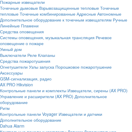
Пожарные извещатели
Точечные дымовые
Взрывозащищенные тепловые
Точечные
тепловые
Точечные комбинированные
Адресные
Автономные
Дополнительное оборудование к точечным извещателям
Ручные
Линейные
Пламени
Средства оповещения
Системы оповещения, музыкальная трансляция
Речевое
оповещение о пожаре
Умный дом
Выключатели
Реле
Клапаны
Средства пожаротушения
Огнетушители
Узлы запуска
Порошковое пожаротушение
Аксессуары
GSM-сигнализация, радио
AX PRO Hikvision
Контрольные панели и комплекты
Извещатели, сирены (AX PRO)
Управление и расширители (AX PRO)
Дополнительное
оборудование
Ритм
Контрольные панели
Voyager
Извещатели и датчики
Дополнительное оборудование
Dahua Alarm
Контрольные панели и комплекты
Датчики
Дополнительное