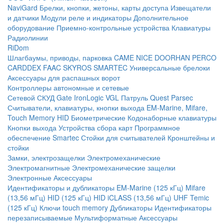
NaviGard
Брелки, кнопки, жетоны, карты доступа
Извещатели
и датчики
Модули реле и индикаторы
Дополнительное
оборудование
Приемно-контрольные устройства
Клавиатуры
Радиолинии
RiDom
Шлагбаумы, приводы, парковка
CAME
NICE
DOORHAN
PERCO
CARDDEX
FAAC
SKYROS
SMARTEC
Универсальные брелоки
Аксессуары для распашных ворот
Контроллеры автономные и сетевые
Сетевой СКУД
Gate
IronLogic
VGL Патруль
Quest
Parsec
Считыватели, клавиатуры, кнопки выхода
EM-Marine, Mifare,
Touch Memory
HID
Биометрические
Кодонаборные клавиатуры
Кнопки выхода
Устройства сбора карт
Программное
обеспечение Smartec
Стойки для считывателей
Кронштейны и
стойки
Замки, электрозащелки
Электромеханические
Электромагнитные
Электромеханические защелки
Электронные
Аксессуары
Идентификаторы и дубликаторы
EM-Marine (125 кГц)
Mifare
(13,56 мГц)
HID (125 кГц)
HID iCLASS (13,56 мГц)
UHF
Temic
(125 кГц)
Ключи touch memory
Дубликаторы
Идентификаторы
перезаписываемые
Мультиформатные
Аксессуары