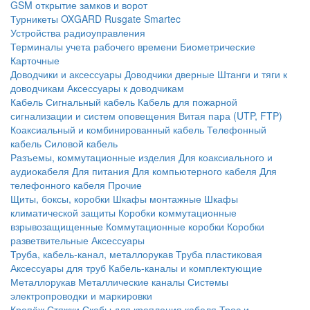
GSM открытие замков и ворот
Турникеты
OXGARD
Rusgate
Smartec
Устройства радиоуправления
Терминалы учета рабочего времени
Биометрические
Карточные
Доводчики и аксессуары
Доводчики дверные
Штанги и тяги к
доводчикам
Аксессуары к доводчикам
Кабель
Сигнальный кабель
Кабель для пожарной
сигнализации и систем оповещения
Витая пара (UTP, FTP)
Коаксиальный и комбинированный кабель
Телефонный
кабель
Силовой кабель
Разъемы, коммутационные изделия
Для коаксиального и
аудиокабеля
Для питания
Для компьютерного кабеля
Для
телефонного кабеля
Прочие
Щиты, боксы, коробки
Шкафы монтажные
Шкафы
климатической защиты
Коробки коммутационные
взрывозащищенные
Коммутационные коробки
Коробки
разветвительные
Аксессуары
Труба, кабель-канал, металлорукав
Труба пластиковая
Аксессуары для труб
Кабель-каналы и комплектующие
Металлорукав
Металлические каналы
Системы
электропроводки и маркировки
Крепёж
Стяжки
Скобы для крепления кабеля
Трос и