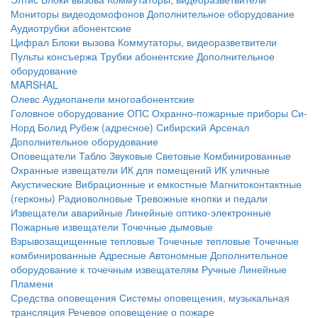
Мониторы видеодомофонов
Дополнительное оборудование
Аудиотрубки абонентские
Цифрал
Блоки вызова
Коммутаторы, видеоразветвители
Пульты консъержа
Трубки абонентские
Дополнительное
оборудование
MARSHAL
Олевс
Аудиопанели многоабонентские
Головное оборудование ОПС
Охранно-пожарные приборы
Си-
Норд
Болид
Рубеж (адресное)
Сибирский Арсенал
Дополнительное оборудование
Оповещатели
Табло
Звуковые
Световые
Комбинированные
Охранные извещатели
ИК для помещений
ИК уличные
Акустические
Вибрационные и емкостные
Магнитоконтактные
(герконы)
Радиоволновые
Тревожные кнопки и педали
Извещатели аварийные
Линейные оптико-электронные
Пожарные извещатели
Точечные дымовые
Взрывозащищенные тепловые
Точечные тепловые
Точечные
комбинированные
Адресные
Автономные
Дополнительное
оборудование к точечным извещателям
Ручные
Линейные
Пламени
Средства оповещения
Системы оповещения, музыкальная
трансляция
Речевое оповещение о пожаре