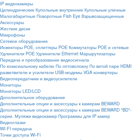
IP видеокамеры
Цилиндрические
Купольные внутренние
Купольные уличные
Малогабаритные
Поворотные
Fish Eye
Взрывозащищенные
Аксессуары
Жесткие диски
Микрофоны
Сетевое оборудование
Инжекторы POE, сплиттеры POE
Коммутаторы POE и сетевые
Удлинители POE
Удлинители Ethernet
Маршрутизаторы
Передача и преобразование видеосигнала
По коаксиальному кабелю
По оптоволокну
По витой паре
HDMI
разветвители и усилители
USB-модемы
VGA конвертеры
Видеопередатчики и видеоусилители
Мониторы
Мониторы LED/LCD
Дополнительное оборудование
Дополнительные опции и аксессуары к камерам BEWARD
Дополнительные опции и аксессуары к камерам BEWARD "BD"-
серии.
Муляжи видеокамер
Программы для IP камер
Видеоглазки
WI-FI передача
Точки доступа Wi-Fi