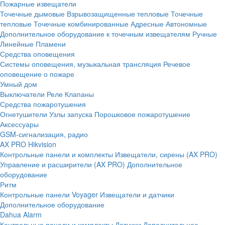
Пожарные извещатели
Точечные дымовые
Взрывозащищенные тепловые
Точечные
тепловые
Точечные комбинированные
Адресные
Автономные
Дополнительное оборудование к точечным извещателям
Ручные
Линейные
Пламени
Средства оповещения
Системы оповещения, музыкальная трансляция
Речевое
оповещение о пожаре
Умный дом
Выключатели
Реле
Клапаны
Средства пожаротушения
Огнетушители
Узлы запуска
Порошковое пожаротушение
Аксессуары
GSM-сигнализация, радио
AX PRO Hikvision
Контрольные панели и комплекты
Извещатели, сирены (AX PRO)
Управление и расширители (AX PRO)
Дополнительное
оборудование
Ритм
Контрольные панели
Voyager
Извещатели и датчики
Дополнительное оборудование
Dahua Alarm
Контрольные панели и комплекты
Датчики
Дополнительное