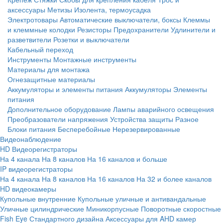
аксессуары
Метизы
Изолента, термоусадка
Электротовары
Автоматические выключатели, боксы
Клеммы
и клеммные колодки
Резисторы
Предохранители
Удлинители и
разветвители
Розетки и выключатели
Кабельный переход
Инструменты
Монтажные инструменты
Материалы для монтажа
Огнезащитные материалы
Аккумуляторы и элементы питания
Аккумуляторы
Элементы
питания
Дополнительное оборудование
Лампы аварийного освещения
Преобразователи напряжения
Устройства защиты
Разное
Блоки питания
Бесперебойные
Нерезервированные
Видеонаблюдение
HD Видеорегистраторы
На 4 канала
На 8 каналов
На 16 каналов и больше
IP видеорегистраторы
На 4 канала
На 8 каналов
На 16 каналов
На 32 и более каналов
HD видеокамеры
Купольные внутренние
Купольные уличные и антивандальные
Уличные цилиндрические
Миникорпусные
Поворотные скоростные
Fish Eye
Стандартного дизайна
Аксессуары для AHD камер