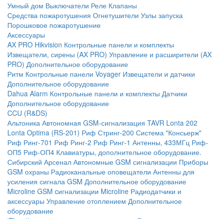
Умный дом
Выключатели
Реле
Клапаны
Средства пожаротушения
Огнетушители
Узлы запуска
Порошковое пожаротушение
Аксессуары
AX PRO Hikvision
Контрольные панели и комплекты
Извещатели, сирены (AX PRO)
Управление и расширители (AX
PRO)
Дополнительное оборудование
Ритм
Контрольные панели
Voyager
Извещатели и датчики
Дополнительное оборудование
Dahua Alarm
Контрольные панели и комплекты
Датчики
Дополнительное оборудование
CCU (R&DS)
Альтоника
Автономная GSM-сигнализация TAVR
Lonta 202
Lonta Optima (RS-201)
Риф Стринг-200
Система "Консьерж"
Риф Ринг-701
Риф Ринг-2
Риф Ринг-1
Антенны, 433МГц
Риф-
ОП5
Риф-ОП4
Клавиатуры, дополнительное оборудование.
Сибирский Арсенал
Автономные GSM сигнализации
Приборы
GSM охраны
Радиоканальные оповещатели
Антенны для
усиления сигнала GSM
Дополнительное оборудование
Microline
GSM cигнализации Microline
Радиодатчики и
аксессуары
Управление отоплением
Дополнительное
оборудование