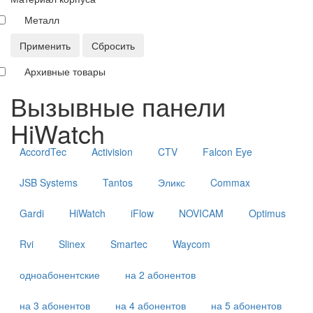
Металл
Применить
Сбросить
Архивные товары
Вызывные панели
HiWatch
AccordTec
Activision
CTV
Falcon Eye
JSB Systems
Tantos
Эликс
Commax
Gardi
HiWatch
iFlow
NOVICAM
Optimus
Rvi
Slinex
Smartec
Waycom
одноабонентские
на 2 абонентов
на 3 абонентов
на 4 абонентов
на 5 абонентов