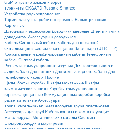
GSM открытие замков и ворот
Турникеты
OXGARD
Rusgate
Smartec
Устройства радиоуправления
Терминалы учета рабочего времени
Биометрические
Карточные
Доводчики и аксессуары
Доводчики дверные
Штанги и тяги к
доводчикам
Аксессуары к доводчикам
Кабель
Сигнальный кабель
Кабель для пожарной
сигнализации и систем оповещения
Витая пара (UTP, FTP)
Коаксиальный и комбинированный кабель
Телефонный
кабель
Силовой кабель
Разъемы, коммутационные изделия
Для коаксиального и
аудиокабеля
Для питания
Для компьютерного кабеля
Для
телефонного кабеля
Прочие
Щиты, боксы, коробки
Шкафы монтажные
Шкафы
климатической защиты
Коробки коммутационные
взрывозащищенные
Коммутационные коробки
Коробки
разветвительные
Аксессуары
Труба, кабель-канал, металлорукав
Труба пластиковая
Аксессуары для труб
Кабель-каналы и комплектующие
Металлорукав
Металлические каналы
Системы
электропроводки и маркировки
Крепёж
Стяжки
Скобы для крепления кабеля
Трос и