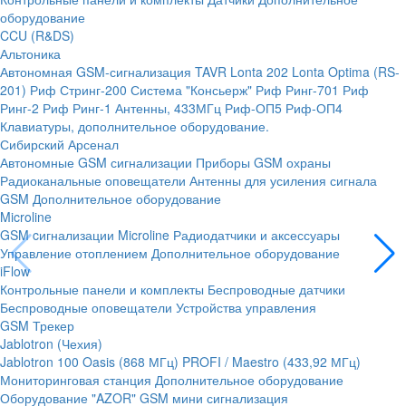
оборудование
CCU (R&DS)
Альтоника
Автономная GSM-сигнализация TAVR
Lonta 202
Lonta Optima (RS-
201)
Риф Стринг-200
Система "Консьерж"
Риф Ринг-701
Риф
Ринг-2
Риф Ринг-1
Антенны, 433МГц
Риф-ОП5
Риф-ОП4
Клавиатуры, дополнительное оборудование.
Сибирский Арсенал
Автономные GSM сигнализации
Приборы GSM охраны
Радиоканальные оповещатели
Антенны для усиления сигнала
GSM
Дополнительное оборудование
Microline
GSM cигнализации Microline
Радиодатчики и аксессуары
Управление отоплением
Дополнительное оборудование
iFlow
Контрольные панели и комплекты
Беспроводные датчики
Беспроводные оповещатели
Устройства управления
GSM Трекер
Jablotron (Чехия)
Jablotron 100
Oasis (868 МГц)
PROFI / Maestro (433,92 МГц)
Мониторинговая станция
Дополнительное оборудование
Оборудование "AZOR" GSM мини сигнализация