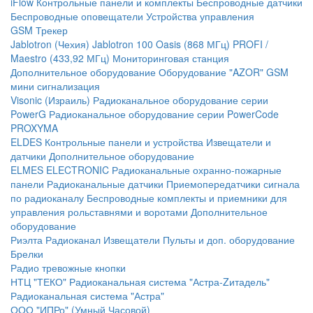
iFlow
Контрольные панели и комплекты
Беспроводные датчики
Беспроводные оповещатели
Устройства управления
GSM Трекер
Jablotron (Чехия)
Jablotron 100
Oasis (868 МГц)
PROFI /
Maestro (433,92 МГц)
Мониторинговая станция
Дополнительное оборудование
Оборудование "AZOR" GSM
мини сигнализация
Visonic (Израиль)
Радиоканальное оборудование серии
PowerG
Радиоканальное оборудование серии PowerCode
PROXYMA
ELDES
Контрольные панели и устройства
Извещатели и
датчики
Дополнительное оборудование
ELMES ELECTRONIC
Радиоканальные охранно-пожарные
панели
Радиоканальные датчики
Приемопередатчики сигнала
по радиоканалу
Беспроводные комплекты и приемники для
управления рольставнями и воротами
Дополнительное
оборудование
Риэлта Радиоканал
Извещатели
Пульты и доп. оборудование
Брелки
Радио тревожные кнопки
НТЦ "ТЕКО"
Радиоканальная система "Астра-Zитадель"
Радиоканальная система "Астра"
ООО "ИПРо" (Умный Часовой)