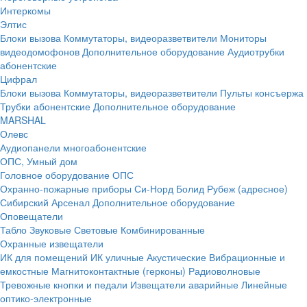
Интеркомы
Элтис
Блоки вызова
Коммутаторы, видеоразветвители
Мониторы
видеодомофонов
Дополнительное оборудование
Аудиотрубки
абонентские
Цифрал
Блоки вызова
Коммутаторы, видеоразветвители
Пульты консъержа
Трубки абонентские
Дополнительное оборудование
MARSHAL
Олевс
Аудиопанели многоабонентские
ОПС, Умный дом
Головное оборудование ОПС
Охранно-пожарные приборы
Си-Норд
Болид
Рубеж (адресное)
Сибирский Арсенал
Дополнительное оборудование
Оповещатели
Табло
Звуковые
Световые
Комбинированные
Охранные извещатели
ИК для помещений
ИК уличные
Акустические
Вибрационные и
емкостные
Магнитоконтактные (герконы)
Радиоволновые
Тревожные кнопки и педали
Извещатели аварийные
Линейные
оптико-электронные