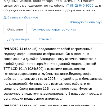
В данный момент, этого товара нет в наличии. Вы можете
связаться с менеджером, по телефону
+7 (812) 640-9505
, для
обсуждения возможности заказа или подбора альтернатив.
Добавить в избранное
Обнаружили ошибку?
Описание
Технические характеристики
Документация
Отзывы
0
RVi-VD10-11 (белый)
представляет собой современный
видеодомофон цветного изображения .Он выполнен в
современном дизайне,благодаря чему отлично впишется в
любой дизайн интерьера.Монитор данной модели цветной
TFT LCD 10,1"(1024х600),с высокими показателями
четкости,разрешения и глубины картинки.Видеодомофон
работает напрямую от сети 220В, что удобно для большинства
пользователей. Но также есть возможность работы и от
внешнего блока питания 12В постоянного тока. Имеется
возможность подключить дополнительно 3 видеомонитора для
организации неадресного интеркома.
RVi-VD10-11 (белый)
, отлично подходит для обеспечения