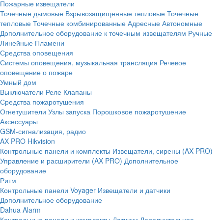
Пожарные извещатели
Точечные дымовые
Взрывозащищенные тепловые
Точечные
тепловые
Точечные комбинированные
Адресные
Автономные
Дополнительное оборудование к точечным извещателям
Ручные
Линейные
Пламени
Средства оповещения
Системы оповещения, музыкальная трансляция
Речевое
оповещение о пожаре
Умный дом
Выключатели
Реле
Клапаны
Средства пожаротушения
Огнетушители
Узлы запуска
Порошковое пожаротушение
Аксессуары
GSM-сигнализация, радио
AX PRO Hikvision
Контрольные панели и комплекты
Извещатели, сирены (AX PRO)
Управление и расширители (AX PRO)
Дополнительное
оборудование
Ритм
Контрольные панели
Voyager
Извещатели и датчики
Дополнительное оборудование
Dahua Alarm
Контрольные панели и комплекты
Датчики
Дополнительное