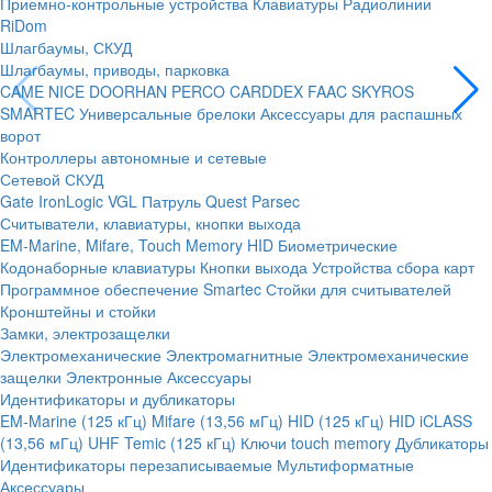
Приемно-контрольные устройства
Клавиатуры
Радиолинии
RiDom
Шлагбаумы, СКУД
Шлагбаумы, приводы, парковка
CAME
NICE
DOORHAN
PERCO
CARDDEX
FAAC
SKYROS
SMARTEC
Универсальные брелоки
Аксессуары для распашных
ворот
Контроллеры автономные и сетевые
Сетевой СКУД
Gate
IronLogic
VGL Патруль
Quest
Parsec
Считыватели, клавиатуры, кнопки выхода
EM-Marine, Mifare, Touch Memory
HID
Биометрические
Кодонаборные клавиатуры
Кнопки выхода
Устройства сбора карт
Программное обеспечение Smartec
Стойки для считывателей
Кронштейны и стойки
Замки, электрозащелки
Электромеханические
Электромагнитные
Электромеханические
защелки
Электронные
Аксессуары
Идентификаторы и дубликаторы
EM-Marine (125 кГц)
Mifare (13,56 мГц)
HID (125 кГц)
HID iCLASS
(13,56 мГц)
UHF
Temic (125 кГц)
Ключи touch memory
Дубликаторы
Идентификаторы перезаписываемые
Мультиформатные
Аксессуары