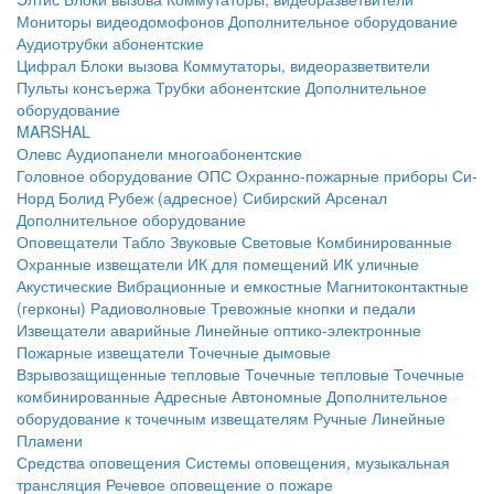
Мониторы видеодомофонов
Дополнительное оборудование
Аудиотрубки абонентские
Цифрал
Блоки вызова
Коммутаторы, видеоразветвители
Пульты консъержа
Трубки абонентские
Дополнительное
оборудование
MARSHAL
Олевс
Аудиопанели многоабонентские
Головное оборудование ОПС
Охранно-пожарные приборы
Си-
Норд
Болид
Рубеж (адресное)
Сибирский Арсенал
Дополнительное оборудование
Оповещатели
Табло
Звуковые
Световые
Комбинированные
Охранные извещатели
ИК для помещений
ИК уличные
Акустические
Вибрационные и емкостные
Магнитоконтактные
(герконы)
Радиоволновые
Тревожные кнопки и педали
Извещатели аварийные
Линейные оптико-электронные
Пожарные извещатели
Точечные дымовые
Взрывозащищенные тепловые
Точечные тепловые
Точечные
комбинированные
Адресные
Автономные
Дополнительное
оборудование к точечным извещателям
Ручные
Линейные
Пламени
Средства оповещения
Системы оповещения, музыкальная
трансляция
Речевое оповещение о пожаре