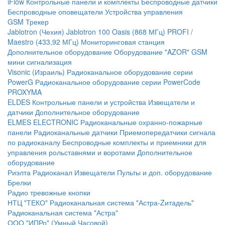
iFlow
Контрольные панели и комплекты
Беспроводные датчики
Беспроводные оповещатели
Устройства управления
GSM Трекер
Jablotron (Чехия)
Jablotron 100
Oasis (868 МГц)
PROFI /
Maestro (433,92 МГц)
Мониторинговая станция
Дополнительное оборудование
Оборудование "AZOR" GSM
мини сигнализация
Visonic (Израиль)
Радиоканальное оборудование серии
PowerG
Радиоканальное оборудование серии PowerCode
PROXYMA
ELDES
Контрольные панели и устройства
Извещатели и
датчики
Дополнительное оборудование
ELMES ELECTRONIC
Радиоканальные охранно-пожарные
панели
Радиоканальные датчики
Приемопередатчики сигнала
по радиоканалу
Беспроводные комплекты и приемники для
управления рольставнями и воротами
Дополнительное
оборудование
Риэлта Радиоканал
Извещатели
Пульты и доп. оборудование
Брелки
Радио тревожные кнопки
НТЦ "ТЕКО"
Радиоканальная система "Астра-Zитадель"
Радиоканальная система "Астра"
ООО "ИПРо" (Умный Часовой)