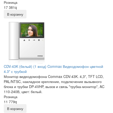
Розница
17 381
q
В корзину
CDV-43K (белый) (1 вход) Commax Видеодомофон цветной
4.3" с трубкой
Монитор видеодомофона Commax CDV-43K. 4,3", TFT LCD,
PAL/NTSC, накладное крепление, подключение вызывного
блока и трубки DP-4VHP, вызов и связь "трубка-монитор", AC
110-240В, цвет: белый.
Розница
11 779
q
В корзину