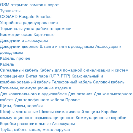
GSM открытие замков и ворот
Турникеты
OXGARD
Rusgate
Smartec
Устройства радиоуправления
Терминалы учета рабочего времени
Биометрические
Карточные
Доводчики и аксессуары
Доводчики дверные
Штанги и тяги к доводчикам
Аксессуары к
доводчикам
Кабель, прочее
Кабель
Сигнальный кабель
Кабель для пожарной сигнализации и систем
оповещения
Витая пара (UTP, FTP)
Коаксиальный и
комбинированный кабель
Телефонный кабель
Силовой кабель
Разъемы, коммутационные изделия
Для коаксиального и аудиокабеля
Для питания
Для компьютерного
кабеля
Для телефонного кабеля
Прочие
Щиты, боксы, коробки
Шкафы монтажные
Шкафы климатической защиты
Коробки
коммутационные взрывозащищенные
Коммутационные коробки
Коробки разветвительные
Аксессуары
Труба, кабель-канал, металлорукав