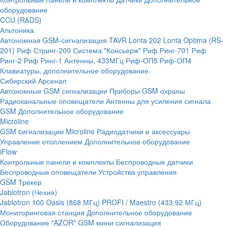
оборудование
CCU (R&DS)
Альтоника
Автономная GSM-сигнализация TAVR
Lonta 202
Lonta Optima (RS-
201)
Риф Стринг-200
Система "Консьерж"
Риф Ринг-701
Риф
Ринг-2
Риф Ринг-1
Антенны, 433МГц
Риф-ОП5
Риф-ОП4
Клавиатуры, дополнительное оборудование.
Сибирский Арсенал
Автономные GSM сигнализации
Приборы GSM охраны
Радиоканальные оповещатели
Антенны для усиления сигнала
GSM
Дополнительное оборудование
Microline
GSM cигнализации Microline
Радиодатчики и аксессуары
Управление отоплением
Дополнительное оборудование
iFlow
Контрольные панели и комплекты
Беспроводные датчики
Беспроводные оповещатели
Устройства управления
GSM Трекер
Jablotron (Чехия)
Jablotron 100
Oasis (868 МГц)
PROFI / Maestro (433,92 МГц)
Мониторинговая станция
Дополнительное оборудование
Оборудование "AZOR" GSM мини сигнализация