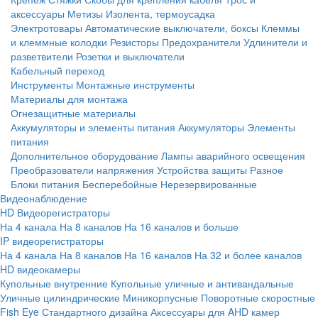
аксессуары
Метизы
Изолента, термоусадка
Электротовары
Автоматические выключатели, боксы
Клеммы
и клеммные колодки
Резисторы
Предохранители
Удлинители и
разветвители
Розетки и выключатели
Кабельный переход
Инструменты
Монтажные инструменты
Материалы для монтажа
Огнезащитные материалы
Аккумуляторы и элементы питания
Аккумуляторы
Элементы
питания
Дополнительное оборудование
Лампы аварийного освещения
Преобразователи напряжения
Устройства защиты
Разное
Блоки питания
Бесперебойные
Нерезервированные
Видеонаблюдение
HD Видеорегистраторы
На 4 канала
На 8 каналов
На 16 каналов и больше
IP видеорегистраторы
На 4 канала
На 8 каналов
На 16 каналов
На 32 и более каналов
HD видеокамеры
Купольные внутренние
Купольные уличные и антивандальные
Уличные цилиндрические
Миникорпусные
Поворотные скоростные
Fish Eye
Стандартного дизайна
Аксессуары для AHD камер