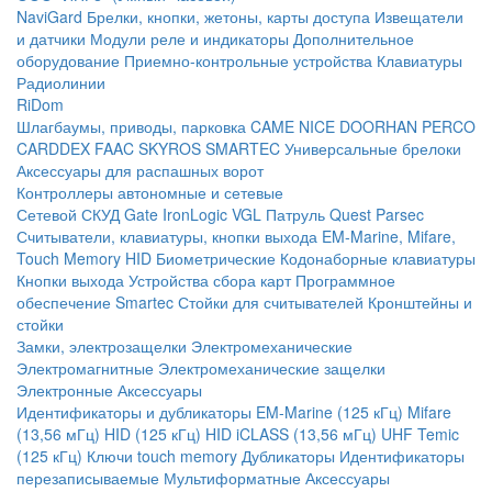
NaviGard
Брелки, кнопки, жетоны, карты доступа
Извещатели
и датчики
Модули реле и индикаторы
Дополнительное
оборудование
Приемно-контрольные устройства
Клавиатуры
Радиолинии
RiDom
Шлагбаумы, приводы, парковка
CAME
NICE
DOORHAN
PERCO
CARDDEX
FAAC
SKYROS
SMARTEC
Универсальные брелоки
Аксессуары для распашных ворот
Контроллеры автономные и сетевые
Сетевой СКУД
Gate
IronLogic
VGL Патруль
Quest
Parsec
Считыватели, клавиатуры, кнопки выхода
EM-Marine, Mifare,
Touch Memory
HID
Биометрические
Кодонаборные клавиатуры
Кнопки выхода
Устройства сбора карт
Программное
обеспечение Smartec
Стойки для считывателей
Кронштейны и
стойки
Замки, электрозащелки
Электромеханические
Электромагнитные
Электромеханические защелки
Электронные
Аксессуары
Идентификаторы и дубликаторы
EM-Marine (125 кГц)
Mifare
(13,56 мГц)
HID (125 кГц)
HID iCLASS (13,56 мГц)
UHF
Temic
(125 кГц)
Ключи touch memory
Дубликаторы
Идентификаторы
перезаписываемые
Мультиформатные
Аксессуары