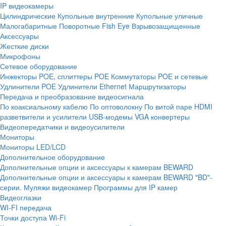
IP видеокамеры
Цилиндрические
Купольные внутренние
Купольные уличные
Малогабаритные
Поворотные
Fish Eye
Взрывозащищенные
Аксессуары
Жесткие диски
Микрофоны
Сетевое оборудование
Инжекторы POE, сплиттеры POE
Коммутаторы POE и сетевые
Удлинители POE
Удлинители Ethernet
Маршрутизаторы
Передача и преобразование видеосигнала
По коаксиальному кабелю
По оптоволокну
По витой паре
HDMI
разветвители и усилители
USB-модемы
VGA конвертеры
Видеопередатчики и видеоусилители
Мониторы
Мониторы LED/LCD
Дополнительное оборудование
Дополнительные опции и аксессуары к камерам BEWARD
Дополнительные опции и аксессуары к камерам BEWARD "BD"-
серии.
Муляжи видеокамер
Программы для IP камер
Видеоглазки
WI-FI передача
Точки доступа Wi-Fi