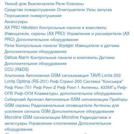
Умный дом
Выключатели
Реле
Клапаны
Средства пожаротушения
Огнетушители
Узлы запуска
Порошковое пожаротушение
Аксессуары
AX PRO Hikvision
Контрольные панели и комплекты
Извещатели, сирены (AX PRO)
Управление и расширители (AX
PRO)
Дополнительное оборудование
Ритм
Контрольные панели
Voyager
Извещатели и датчики
Дополнительное оборудование
Dahua Alarm
Контрольные панели и комплекты
Датчики
Дополнительное оборудование
CCU (R&DS)
Альтоника
Автономная GSM-сигнализация TAVR
Lonta 202
Lonta Optima (RS-201)
Риф Стринг-200
Система "Консьерж"
Риф Ринг-701
Риф Ринг-2
Риф Ринг-1
Антенны, 433МГц
Риф-
ОП5
Риф-ОП4
Клавиатуры, дополнительное оборудование.
Сибирский Арсенал
Автономные GSM сигнализации
Приборы
GSM охраны
Радиоканальные оповещатели
Антенны для
усиления сигнала GSM
Дополнительное оборудование
Microline
GSM cигнализации Microline
Радиодатчики и
аксессуары
Управление отоплением
Дополнительное
оборудование