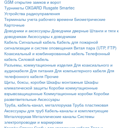
GSM открытие замков и ворот
Турникеты
OXGARD
Rusgate
Smartec
Устройства радиоуправления
Терминалы учета рабочего времени
Биометрические
Карточные
Доводчики и аксессуары
Доводчики дверные
Штанги и тяги к
доводчикам
Аксессуары к доводчикам
Кабель
Сигнальный кабель
Кабель для пожарной
сигнализации и систем оповещения
Витая пара (UTP, FTP)
Коаксиальный и комбинированный кабель
Телефонный
кабель
Силовой кабель
Разъемы, коммутационные изделия
Для коаксиального и
аудиокабеля
Для питания
Для компьютерного кабеля
Для
телефонного кабеля
Прочие
Щиты, боксы, коробки
Шкафы монтажные
Шкафы
климатической защиты
Коробки коммутационные
взрывозащищенные
Коммутационные коробки
Коробки
разветвительные
Аксессуары
Труба, кабель-канал, металлорукав
Труба пластиковая
Аксессуары для труб
Кабель-каналы и комплектующие
Металлорукав
Металлические каналы
Системы
электропроводки и маркировки
Крепёж
Стяжки
Скобы для крепления кабеля
Трос и