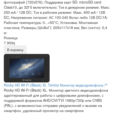
фотографий (720x576); Поддержка карт SD: microSD-card
Class10, до 32Гб включительно; Ток в дежурном режиме: Макс.
250 мА / 12В DC; Ток в рабочем режиме: Макс. 600 мА / 12В
DC; Напряжение питания: АС 100-240 Вольт либо 12В DC/1A;
Рабочая температура: 0...+50°С; Установка: Монтажная
пластина; Размеры (ШхВхГ): 205x117x18 мм; Вес (нетто): 0,4
кг.
Розница
7 900
q
В корзину
Rocky HD Wi-Fi (Black) XL Tantos Монитор видеодомофона 7"
Rocky HD Wi-Fi (Black) XL. Монитор цветного видеодомофона
адаптированный для работы с цифровыми домофонами, с
поддержкой форматов AHD/CVI/TVI 1080р/720p или CVBS
(PAL), с возможностью отправки уведомлений о вызове на
смартфон, удаленный просмотр на смартфоне