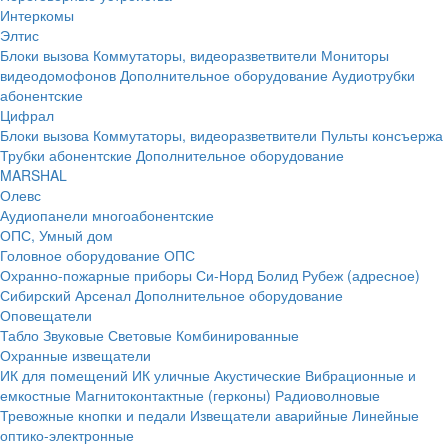
Интеркомы
Элтис
Блоки вызова
Коммутаторы, видеоразветвители
Мониторы
видеодомофонов
Дополнительное оборудование
Аудиотрубки
абонентские
Цифрал
Блоки вызова
Коммутаторы, видеоразветвители
Пульты консъержа
Трубки абонентские
Дополнительное оборудование
MARSHAL
Олевс
Аудиопанели многоабонентские
ОПС, Умный дом
Головное оборудование ОПС
Охранно-пожарные приборы
Си-Норд
Болид
Рубеж (адресное)
Сибирский Арсенал
Дополнительное оборудование
Оповещатели
Табло
Звуковые
Световые
Комбинированные
Охранные извещатели
ИК для помещений
ИК уличные
Акустические
Вибрационные и
емкостные
Магнитоконтактные (герконы)
Радиоволновые
Тревожные кнопки и педали
Извещатели аварийные
Линейные
оптико-электронные