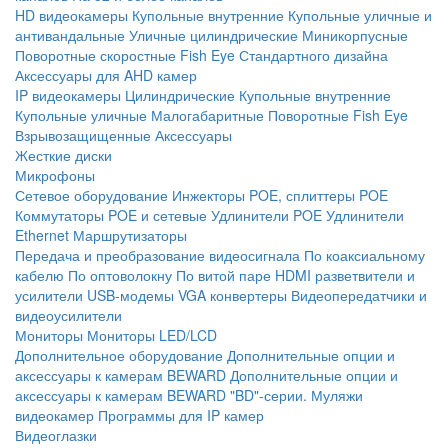
HD видеокамеры
Купольные внутренние
Купольные уличные и
антивандальные
Уличные цилиндрические
Миникорпусные
Поворотные скоростные
Fish Eye
Стандартного дизайна
Аксессуары для AHD камер
IP видеокамеры
Цилиндрические
Купольные внутренние
Купольные уличные
Малогабаритные
Поворотные
Fish Eye
Взрывозащищенные
Аксессуары
Жесткие диски
Микрофоны
Сетевое оборудование
Инжекторы POE, сплиттеры POE
Коммутаторы POE и сетевые
Удлинители POE
Удлинители
Ethernet
Маршрутизаторы
Передача и преобразование видеосигнала
По коаксиальному
кабелю
По оптоволокну
По витой паре
HDMI разветвители и
усилители
USB-модемы
VGA конвертеры
Видеопередатчики и
видеоусилители
Мониторы
Мониторы LED/LCD
Дополнительное оборудование
Дополнительные опции и
аксессуары к камерам BEWARD
Дополнительные опции и
аксессуары к камерам BEWARD "BD"-серии.
Муляжи
видеокамер
Программы для IP камер
Видеоглазки