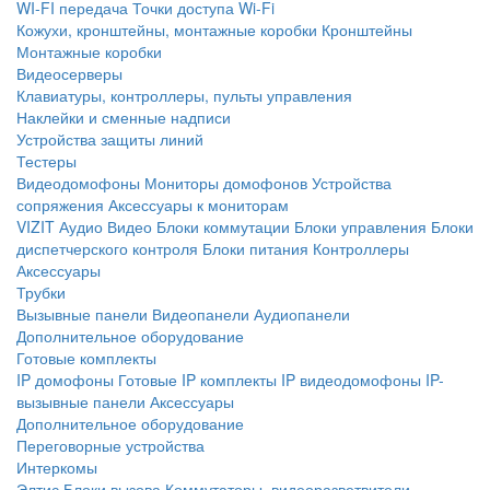
WI-FI передача
Точки доступа Wi-Fi
Кожухи, кронштейны, монтажные коробки
Кронштейны
Монтажные коробки
Видеосерверы
Клавиатуры, контроллеры, пульты управления
Наклейки и сменные надписи
Устройства защиты линий
Тестеры
Видеодомофоны
Мониторы домофонов
Устройства
сопряжения
Аксессуары к мониторам
VIZIT
Аудио
Видео
Блоки коммутации
Блоки управления
Блоки
диспетчерского контроля
Блоки питания
Контроллеры
Аксессуары
Трубки
Вызывные панели
Видеопанели
Аудиопанели
Дополнительное оборудование
Готовые комплекты
IP домофоны
Готовые IP комплекты
IP видеодомофоны
IP-
вызывные панели
Аксессуары
Дополнительное оборудование
Переговорные устройства
Интеркомы
Элтис
Блоки вызова
Коммутаторы, видеоразветвители