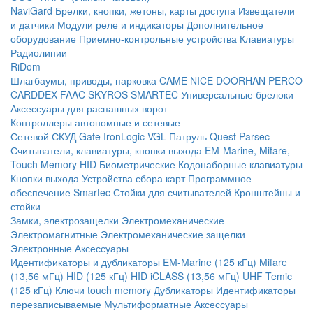
NaviGard
Брелки, кнопки, жетоны, карты доступа
Извещатели
и датчики
Модули реле и индикаторы
Дополнительное
оборудование
Приемно-контрольные устройства
Клавиатуры
Радиолинии
RiDom
Шлагбаумы, приводы, парковка
CAME
NICE
DOORHAN
PERCO
CARDDEX
FAAC
SKYROS
SMARTEC
Универсальные брелоки
Аксессуары для распашных ворот
Контроллеры автономные и сетевые
Сетевой СКУД
Gate
IronLogic
VGL Патруль
Quest
Parsec
Считыватели, клавиатуры, кнопки выхода
EM-Marine, Mifare,
Touch Memory
HID
Биометрические
Кодонаборные клавиатуры
Кнопки выхода
Устройства сбора карт
Программное
обеспечение Smartec
Стойки для считывателей
Кронштейны и
стойки
Замки, электрозащелки
Электромеханические
Электромагнитные
Электромеханические защелки
Электронные
Аксессуары
Идентификаторы и дубликаторы
EM-Marine (125 кГц)
Mifare
(13,56 мГц)
HID (125 кГц)
HID iCLASS (13,56 мГц)
UHF
Temic
(125 кГц)
Ключи touch memory
Дубликаторы
Идентификаторы
перезаписываемые
Мультиформатные
Аксессуары