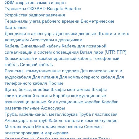
GSM открытие замков и ворот
Турникеты
OXGARD
Rusgate
Smartec
Устройства радиоуправления
Терминалы учета рабочего времени
Биометрические
Карточные
Доводчики и аксессуары
Доводчики дверные
Штанги и тяги к
доводчикам
Аксессуары к доводчикам
Кабель
Сигнальный кабель
Кабель для пожарной
сигнализации и систем оповещения
Витая пара (UTP, FTP)
Коаксиальный и комбинированный кабель
Телефонный
кабель
Силовой кабель
Разъемы, коммутационные изделия
Для коаксиального и
аудиокабеля
Для питания
Для компьютерного кабеля
Для
телефонного кабеля
Прочие
Щиты, боксы, коробки
Шкафы монтажные
Шкафы
климатической защиты
Коробки коммутационные
взрывозащищенные
Коммутационные коробки
Коробки
разветвительные
Аксессуары
Труба, кабель-канал, металлорукав
Труба пластиковая
Аксессуары для труб
Кабель-каналы и комплектующие
Металлорукав
Металлические каналы
Системы
электропроводки и маркировки
Крепёж
Стяжки
Скобы для крепления кабеля
Трос и