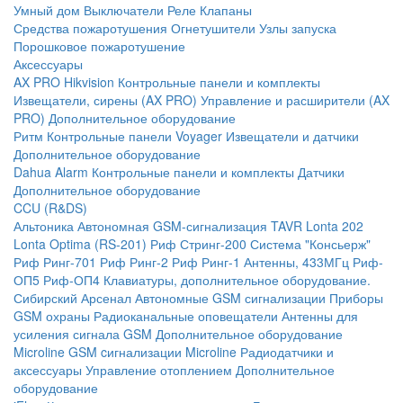
Умный дом
Выключатели
Реле
Клапаны
Средства пожаротушения
Огнетушители
Узлы запуска
Порошковое пожаротушение
Аксессуары
AX PRO Hikvision
Контрольные панели и комплекты
Извещатели, сирены (AX PRO)
Управление и расширители (AX
PRO)
Дополнительное оборудование
Ритм
Контрольные панели
Voyager
Извещатели и датчики
Дополнительное оборудование
Dahua Alarm
Контрольные панели и комплекты
Датчики
Дополнительное оборудование
CCU (R&DS)
Альтоника
Автономная GSM-сигнализация TAVR
Lonta 202
Lonta Optima (RS-201)
Риф Стринг-200
Система "Консьерж"
Риф Ринг-701
Риф Ринг-2
Риф Ринг-1
Антенны, 433МГц
Риф-
ОП5
Риф-ОП4
Клавиатуры, дополнительное оборудование.
Сибирский Арсенал
Автономные GSM сигнализации
Приборы
GSM охраны
Радиоканальные оповещатели
Антенны для
усиления сигнала GSM
Дополнительное оборудование
Microline
GSM cигнализации Microline
Радиодатчики и
аксессуары
Управление отоплением
Дополнительное
оборудование