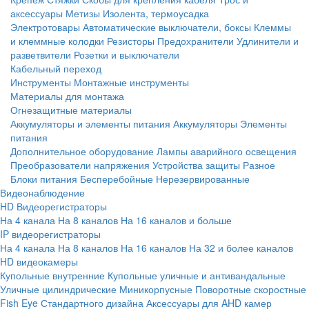
аксессуары
Метизы
Изолента, термоусадка
Электротовары
Автоматические выключатели, боксы
Клеммы
и клеммные колодки
Резисторы
Предохранители
Удлинители и
разветвители
Розетки и выключатели
Кабельный переход
Инструменты
Монтажные инструменты
Материалы для монтажа
Огнезащитные материалы
Аккумуляторы и элементы питания
Аккумуляторы
Элементы
питания
Дополнительное оборудование
Лампы аварийного освещения
Преобразователи напряжения
Устройства защиты
Разное
Блоки питания
Бесперебойные
Нерезервированные
Видеонаблюдение
HD Видеорегистраторы
На 4 канала
На 8 каналов
На 16 каналов и больше
IP видеорегистраторы
На 4 канала
На 8 каналов
На 16 каналов
На 32 и более каналов
HD видеокамеры
Купольные внутренние
Купольные уличные и антивандальные
Уличные цилиндрические
Миникорпусные
Поворотные скоростные
Fish Eye
Стандартного дизайна
Аксессуары для AHD камер