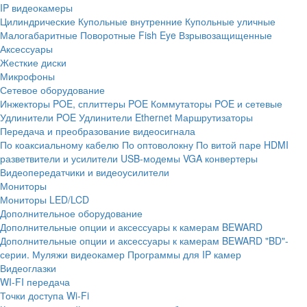
IP видеокамеры
Цилиндрические
Купольные внутренние
Купольные уличные
Малогабаритные
Поворотные
Fish Eye
Взрывозащищенные
Аксессуары
Жесткие диски
Микрофоны
Сетевое оборудование
Инжекторы POE, сплиттеры POE
Коммутаторы POE и сетевые
Удлинители POE
Удлинители Ethernet
Маршрутизаторы
Передача и преобразование видеосигнала
По коаксиальному кабелю
По оптоволокну
По витой паре
HDMI
разветвители и усилители
USB-модемы
VGA конвертеры
Видеопередатчики и видеоусилители
Мониторы
Мониторы LED/LCD
Дополнительное оборудование
Дополнительные опции и аксессуары к камерам BEWARD
Дополнительные опции и аксессуары к камерам BEWARD "BD"-
серии.
Муляжи видеокамер
Программы для IP камер
Видеоглазки
WI-FI передача
Точки доступа Wi-Fi