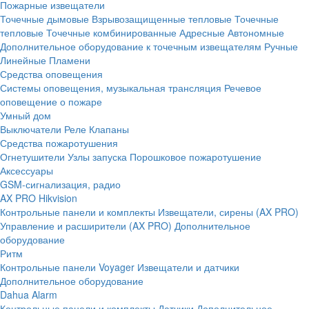
Пожарные извещатели
Точечные дымовые
Взрывозащищенные тепловые
Точечные
тепловые
Точечные комбинированные
Адресные
Автономные
Дополнительное оборудование к точечным извещателям
Ручные
Линейные
Пламени
Средства оповещения
Системы оповещения, музыкальная трансляция
Речевое
оповещение о пожаре
Умный дом
Выключатели
Реле
Клапаны
Средства пожаротушения
Огнетушители
Узлы запуска
Порошковое пожаротушение
Аксессуары
GSM-сигнализация, радио
AX PRO Hikvision
Контрольные панели и комплекты
Извещатели, сирены (AX PRO)
Управление и расширители (AX PRO)
Дополнительное
оборудование
Ритм
Контрольные панели
Voyager
Извещатели и датчики
Дополнительное оборудование
Dahua Alarm
Контрольные панели и комплекты
Датчики
Дополнительное