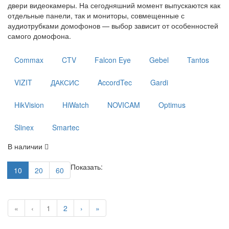
двери видеокамеры. На сегодняшний момент выпускаются как
отдельные панели, так и мониторы, совмещенные с
аудиотрубками домофонов — выбор зависит от особенностей
самого домофона.
Commax
CTV
Falcon Eye
Gebel
Tantos
VIZIT
ДАКСИС
AccordTec
Gardi
HikVision
HiWatch
NOVICAM
Optimus
Slinex
Smartec
В наличии
Показать:
10
20
60
«
‹
1
2
›
»