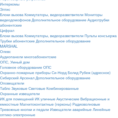
Интеркомы
Элтис
Блоки вызова
Коммутаторы, видеоразветвители
Мониторы
видеодомофонов
Дополнительное оборудование
Аудиотрубки
абонентские
Цифрал
Блоки вызова
Коммутаторы, видеоразветвители
Пульты консъержа
Трубки абонентские
Дополнительное оборудование
MARSHAL
Олевс
Аудиопанели многоабонентские
ОПС, Умный дом
Головное оборудование ОПС
Охранно-пожарные приборы
Си-Норд
Болид
Рубеж (адресное)
Сибирский Арсенал
Дополнительное оборудование
Оповещатели
Табло
Звуковые
Световые
Комбинированные
Охранные извещатели
ИК для помещений
ИК уличные
Акустические
Вибрационные и
емкостные
Магнитоконтактные (герконы)
Радиоволновые
Тревожные кнопки и педали
Извещатели аварийные
Линейные
оптико-электронные