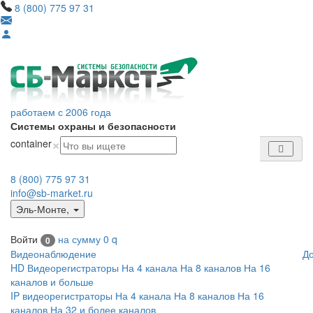
8 (800) 775 97 31
работаем с 2006 года
Системы охраны и безопасности
×
container
8 (800) 775 97 31
info@sb-market.ru
Эль-Монте
,
Войти
на сумму
0
q
0
Видеонаблюдение
Д
HD Видеорегистраторы
На 4 канала
На 8 каналов
На 16
каналов и больше
IP видеорегистраторы
На 4 канала
На 8 каналов
На 16
каналов
На 32 и более каналов