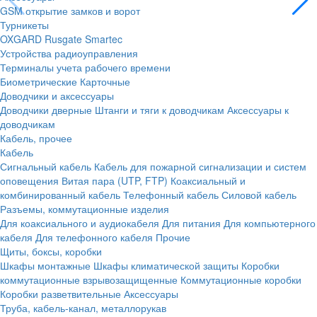
GSM открытие замков и ворот
Турникеты
OXGARD
Rusgate
Smartec
Устройства радиоуправления
Терминалы учета рабочего времени
Биометрические
Карточные
Доводчики и аксессуары
Доводчики дверные
Штанги и тяги к доводчикам
Аксессуары к
доводчикам
Кабель, прочее
Кабель
Сигнальный кабель
Кабель для пожарной сигнализации и систем
оповещения
Витая пара (UTP, FTP)
Коаксиальный и
комбинированный кабель
Телефонный кабель
Силовой кабель
Разъемы, коммутационные изделия
Для коаксиального и аудиокабеля
Для питания
Для компьютерного
кабеля
Для телефонного кабеля
Прочие
Щиты, боксы, коробки
Шкафы монтажные
Шкафы климатической защиты
Коробки
коммутационные взрывозащищенные
Коммутационные коробки
Коробки разветвительные
Аксессуары
Труба, кабель-канал, металлорукав