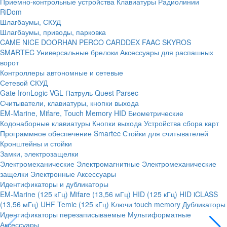
Приемно-контрольные устройства
Клавиатуры
Радиолинии
RiDom
Шлагбаумы, СКУД
Шлагбаумы, приводы, парковка
CAME
NICE
DOORHAN
PERCO
CARDDEX
FAAC
SKYROS
SMARTEC
Универсальные брелоки
Аксессуары для распашных
ворот
Контроллеры автономные и сетевые
Сетевой СКУД
Gate
IronLogic
VGL Патруль
Quest
Parsec
Считыватели, клавиатуры, кнопки выхода
EM-Marine, Mifare, Touch Memory
HID
Биометрические
Кодонаборные клавиатуры
Кнопки выхода
Устройства сбора карт
Программное обеспечение Smartec
Стойки для считывателей
Кронштейны и стойки
Замки, электрозащелки
Электромеханические
Электромагнитные
Электромеханические
защелки
Электронные
Аксессуары
Идентификаторы и дубликаторы
EM-Marine (125 кГц)
Mifare (13,56 мГц)
HID (125 кГц)
HID iCLASS
(13,56 мГц)
UHF
Temic (125 кГц)
Ключи touch memory
Дубликаторы
Идентификаторы перезаписываемые
Мультиформатные
Аксессуары