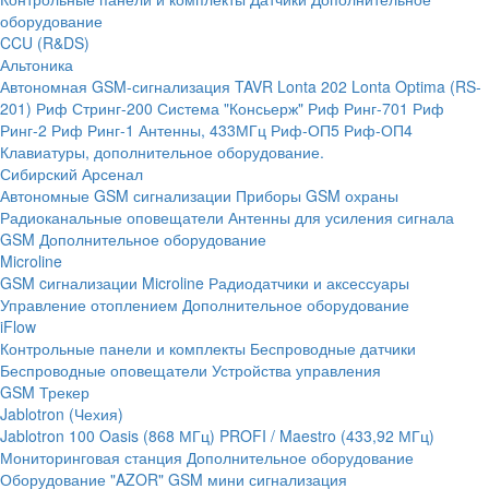
оборудование
CCU (R&DS)
Альтоника
Автономная GSM-сигнализация TAVR
Lonta 202
Lonta Optima (RS-
201)
Риф Стринг-200
Система "Консьерж"
Риф Ринг-701
Риф
Ринг-2
Риф Ринг-1
Антенны, 433МГц
Риф-ОП5
Риф-ОП4
Клавиатуры, дополнительное оборудование.
Сибирский Арсенал
Автономные GSM сигнализации
Приборы GSM охраны
Радиоканальные оповещатели
Антенны для усиления сигнала
GSM
Дополнительное оборудование
Microline
GSM cигнализации Microline
Радиодатчики и аксессуары
Управление отоплением
Дополнительное оборудование
iFlow
Контрольные панели и комплекты
Беспроводные датчики
Беспроводные оповещатели
Устройства управления
GSM Трекер
Jablotron (Чехия)
Jablotron 100
Oasis (868 МГц)
PROFI / Maestro (433,92 МГц)
Мониторинговая станция
Дополнительное оборудование
Оборудование "AZOR" GSM мини сигнализация