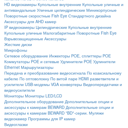
HD видеокамеры
Купольные внутренние
Купольные уличные и
антивандальные
Уличные цилиндрические
Миникорпусные
Поворотные скоростные
Fish Eye
Стандартного дизайна
Аксессуары для AHD камер
IP видеокамеры
Цилиндрические
Купольные внутренние
Купольные уличные
Малогабаритные
Поворотные
Fish Eye
Взрывозащищенные
Аксессуары
Жесткие диски
Микрофоны
Сетевое оборудование
Инжекторы POE, сплиттеры POE
Коммутаторы POE и сетевые
Удлинители POE
Удлинители
Ethernet
Маршрутизаторы
Передача и преобразование видеосигнала
По коаксиальному
кабелю
По оптоволокну
По витой паре
HDMI разветвители и
усилители
USB-модемы
VGA конвертеры
Видеопередатчики и
видеоусилители
Мониторы
Мониторы LED/LCD
Дополнительное оборудование
Дополнительные опции и
аксессуары к камерам BEWARD
Дополнительные опции и
аксессуары к камерам BEWARD "BD"-серии.
Муляжи
видеокамер
Программы для IP камер
Видеоглазки