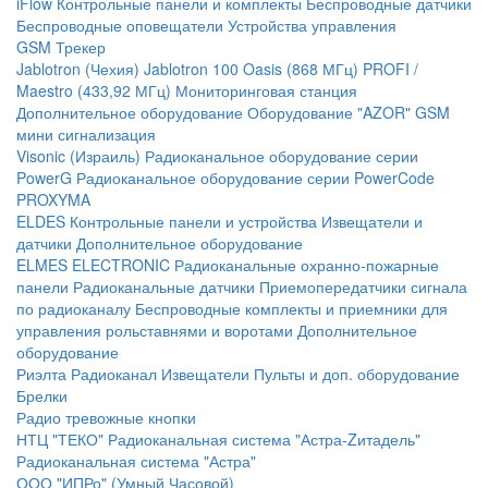
iFlow
Контрольные панели и комплекты
Беспроводные датчики
Беспроводные оповещатели
Устройства управления
GSM Трекер
Jablotron (Чехия)
Jablotron 100
Oasis (868 МГц)
PROFI /
Maestro (433,92 МГц)
Мониторинговая станция
Дополнительное оборудование
Оборудование "AZOR" GSM
мини сигнализация
Visonic (Израиль)
Радиоканальное оборудование серии
PowerG
Радиоканальное оборудование серии PowerCode
PROXYMA
ELDES
Контрольные панели и устройства
Извещатели и
датчики
Дополнительное оборудование
ELMES ELECTRONIC
Радиоканальные охранно-пожарные
панели
Радиоканальные датчики
Приемопередатчики сигнала
по радиоканалу
Беспроводные комплекты и приемники для
управления рольставнями и воротами
Дополнительное
оборудование
Риэлта Радиоканал
Извещатели
Пульты и доп. оборудование
Брелки
Радио тревожные кнопки
НТЦ "ТЕКО"
Радиоканальная система "Астра-Zитадель"
Радиоканальная система "Астра"
ООО "ИПРо" (Умный Часовой)