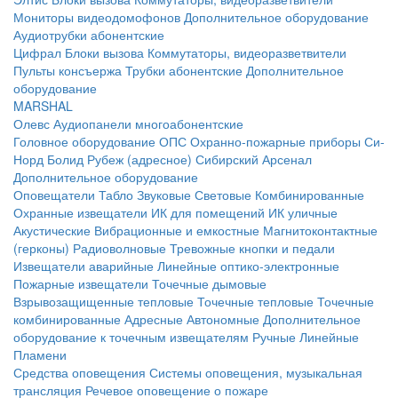
Мониторы видеодомофонов
Дополнительное оборудование
Аудиотрубки абонентские
Цифрал
Блоки вызова
Коммутаторы, видеоразветвители
Пульты консъержа
Трубки абонентские
Дополнительное
оборудование
MARSHAL
Олевс
Аудиопанели многоабонентские
Головное оборудование ОПС
Охранно-пожарные приборы
Си-
Норд
Болид
Рубеж (адресное)
Сибирский Арсенал
Дополнительное оборудование
Оповещатели
Табло
Звуковые
Световые
Комбинированные
Охранные извещатели
ИК для помещений
ИК уличные
Акустические
Вибрационные и емкостные
Магнитоконтактные
(герконы)
Радиоволновые
Тревожные кнопки и педали
Извещатели аварийные
Линейные оптико-электронные
Пожарные извещатели
Точечные дымовые
Взрывозащищенные тепловые
Точечные тепловые
Точечные
комбинированные
Адресные
Автономные
Дополнительное
оборудование к точечным извещателям
Ручные
Линейные
Пламени
Средства оповещения
Системы оповещения, музыкальная
трансляция
Речевое оповещение о пожаре