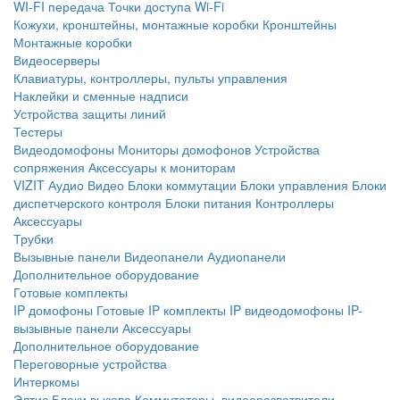
WI-FI передача
Точки доступа Wi-Fi
Кожухи, кронштейны, монтажные коробки
Кронштейны
Монтажные коробки
Видеосерверы
Клавиатуры, контроллеры, пульты управления
Наклейки и сменные надписи
Устройства защиты линий
Тестеры
Видеодомофоны
Мониторы домофонов
Устройства
сопряжения
Аксессуары к мониторам
VIZIT
Аудио
Видео
Блоки коммутации
Блоки управления
Блоки
диспетчерского контроля
Блоки питания
Контроллеры
Аксессуары
Трубки
Вызывные панели
Видеопанели
Аудиопанели
Дополнительное оборудование
Готовые комплекты
IP домофоны
Готовые IP комплекты
IP видеодомофоны
IP-
вызывные панели
Аксессуары
Дополнительное оборудование
Переговорные устройства
Интеркомы
Элтис
Блоки вызова
Коммутаторы, видеоразветвители