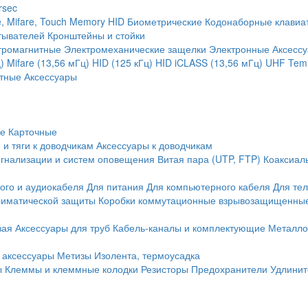
rsec
, Mifare, Touch Memory
HID
Биометрические
Кодонаборные клавиа
тывателей
Кронштейны и стойки
тромагнитные
Электромеханические защелки
Электронные
Аксесс
)
Mifare (13,56 мГц)
HID (125 кГц)
HID iCLASS (13,56 мГц)
UHF
Temi
тные
Аксессуары
ие
Карточные
 и тяги к доводчикам
Аксессуары к доводчикам
игнализации и систем оповещения
Витая пара (UTP, FTP)
Коаксиал
ого и аудиокабеля
Для питания
Для компьютерного кабеля
Для те
иматической защиты
Коробки коммутационные взрывозащищенны
вая
Аксессуары для труб
Кабель-каналы и комплектующие
Металло
 аксессуары
Метизы
Изолента, термоусадка
ы
Клеммы и клеммные колодки
Резисторы
Предохранители
Удлинит