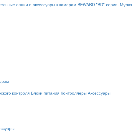
ельные опции и аксессуары к камерам BEWARD "BD"-серии.
Муляж
торам
рского контроля
Блоки питания
Контроллеры
Аксессуары
ессуары