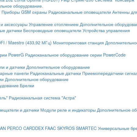
льное оборудование.
и
Приборы GSM охраны
Радиоканальные оповещатели
Антенны дл
 и аксессуары
Управление отоплением
Дополнительное оборудова
ые датчики
Беспроводные оповещатели
Устройства управления
FI / Maestro (433,92 МГц)
Мониторинговая станция
Дополнительно
ерии PowerG
Радиоканальное оборудование серии PowerCode
ли и датчики
Дополнительное оборудование
жарные панели
Радиоканальные датчики
Приемопередатчики сигна
ми
Дополнительное оборудование
рудование
Брелки
ель"
Радиоканальная система "Астра"
вещатели и датчики
Модули реле и индикаторы
Дополнительное об
AN
PERCO
CARDDEX
FAAC
SKYROS
SMARTEC
Универсальные бр