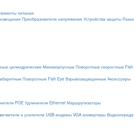
лементы питания
освещения
Преобразователи напряжения
Устройства защиты
Разн
е
чные цилиндрические
Миникорпусные
Поворотные скоростные
Fish
абаритные
Поворотные
Fish Eye
Взрывозащищенные
Аксессуары
нители POE
Удлинители Ethernet
Маршрутизаторы
ветвители и усилители
USB-модемы
VGA конвертеры
Видеопередат