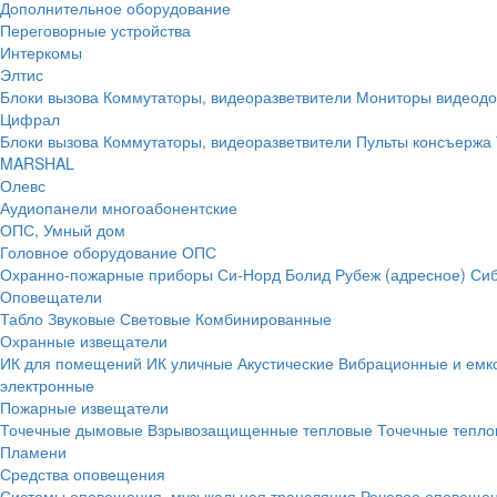
Дополнительное оборудование
Переговорные устройства
Интеркомы
Элтис
Блоки вызова
Коммутаторы, видеоразветвители
Мониторы видеод
Цифрал
Блоки вызова
Коммутаторы, видеоразветвители
Пульты консъержа
MARSHAL
Олевс
Аудиопанели многоабонентские
ОПС, Умный дом
Головное оборудование ОПС
Охранно-пожарные приборы
Си-Норд
Болид
Рубеж (адресное)
Сиб
Оповещатели
Табло
Звуковые
Световые
Комбинированные
Охранные извещатели
ИК для помещений
ИК уличные
Акустические
Вибрационные и емк
электронные
Пожарные извещатели
Точечные дымовые
Взрывозащищенные тепловые
Точечные тепло
Пламени
Средства оповещения
Системы оповещения, музыкальная трансляция
Речевое оповещен