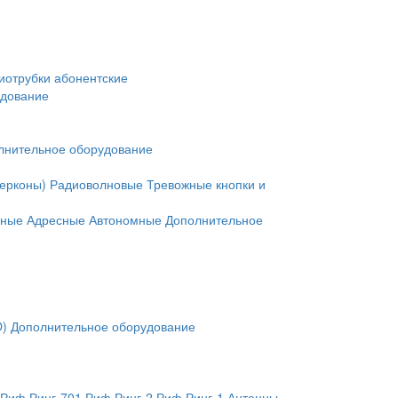
иотрубки абонентские
удование
лнительное оборудование
герконы)
Радиоволновые
Тревожные кнопки и
нные
Адресные
Автономные
Дополнительное
O)
Дополнительное оборудование
Риф Ринг-701
Риф Ринг-2
Риф Ринг-1
Антенны,