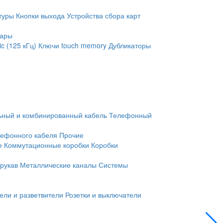
туры
Кнопки выхода
Устройства сбора карт
уары
c (125 кГц)
Ключи touch memory
Дубликаторы
ьный и комбинированный кабель
Телефонный
лефонного кабеля
Прочие
е
Коммутационные коробки
Коробки
рукав
Металлические каналы
Системы
ели и разветвители
Розетки и выключатели