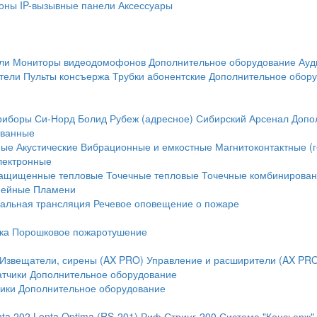
оны
IP-вызывные панели
Аксессуары
ли
Мониторы видеодомофонов
Дополнительное оборудование
Ауд
тели
Пульты консъержа
Трубки абонентские
Дополнительное обор
риборы
Си-Норд
Болид
Рубеж (адресное)
Сибирский Арсенал
Допо
ванные
ные
Акустические
Вибрационные и емкостные
Магнитоконтактные (
лектронные
ащищенные тепловые
Точечные тепловые
Точечные комбинирова
нейные
Пламени
альная трансляция
Речевое оповещение о пожаре
ка
Порошковое пожаротушение
Извещатели, сирены (AX PRO)
Управление и расширители (AX PR
атчики
Дополнительное оборудование
ики
Дополнительное оборудование
nta 202
Lonta Optima (RS-201)
Риф Стринг-200
Система "Консьерж"