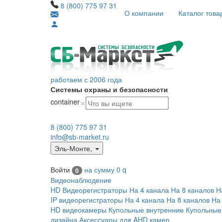
8 (800) 775 97 31
О компании
Каталог това
работаем с 2006 года
Системы охраны и безопасности
×
container
8 (800) 775 97 31
info@sb-market.ru
Эль-Монте
,
Войти
на сумму
0
q
0
Видеонаблюдение
HD Видеорегистраторы
На 4 канала
На 8 каналов
Н
IP видеорегистраторы
На 4 канала
На 8 каналов
На
HD видеокамеры
Купольные внутренние
Купольные
дизайна
Аксессуары для AHD камер