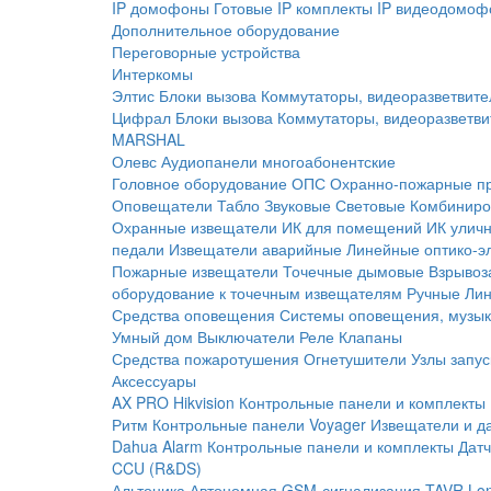
IP домофоны
Готовые IP комплекты
IP видеодомоф
Дополнительное оборудование
Переговорные устройства
Интеркомы
Элтис
Блоки вызова
Коммутаторы, видеоразветвите
Цифрал
Блоки вызова
Коммутаторы, видеоразветви
MARSHAL
Олевс
Аудиопанели многоабонентские
Головное оборудование ОПС
Охранно-пожарные п
Оповещатели
Табло
Звуковые
Световые
Комбиниро
Охранные извещатели
ИК для помещений
ИК улич
педали
Извещатели аварийные
Линейные оптико-э
Пожарные извещатели
Точечные дымовые
Взрывоз
оборудование к точечным извещателям
Ручные
Ли
Средства оповещения
Системы оповещения, музык
Умный дом
Выключатели
Реле
Клапаны
Средства пожаротушения
Огнетушители
Узлы запус
Аксессуары
AX PRO Hikvision
Контрольные панели и комплекты
Ритм
Контрольные панели
Voyager
Извещатели и д
Dahua Alarm
Контрольные панели и комплекты
Датч
CCU (R&DS)
Альтоника
Автономная GSM-сигнализация TAVR
Lo