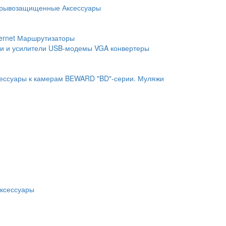
рывозащищенные
Аксессуары
ernet
Маршрутизаторы
и и усилители
USB-модемы
VGA конвертеры
ессуары к камерам BEWARD "BD"-серии.
Муляжи
ксессуары