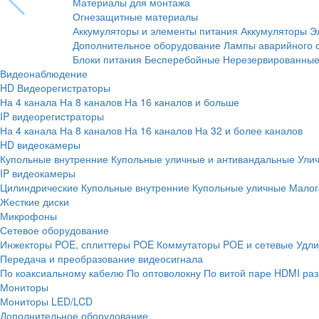
Материалы для монтажа
Огнезащитные материалы
Аккумуляторы и элементы питания
Аккумуляторы
Э
Дополнительное оборудование
Лампы аварийного 
Блоки питания
Бесперебойные
Нерезервированны
Видеонаблюдение
HD Видеорегистраторы
На 4 канала
На 8 каналов
На 16 каналов и больше
IP видеорегистраторы
На 4 канала
На 8 каналов
На 16 каналов
На 32 и более каналов
HD видеокамеры
Купольные внутренние
Купольные уличные и антивандальные
Ули
IP видеокамеры
Цилиндрические
Купольные внутренние
Купольные уличные
Малог
Жесткие диски
Микрофоны
Сетевое оборудование
Инжекторы POE, сплиттеры POE
Коммутаторы POE и сетевые
Удли
Передача и преобразование видеосигнала
По коаксиальному кабелю
По оптоволокну
По витой паре
HDMI раз
Мониторы
Мониторы LED/LCD
Дополнительное оборудование