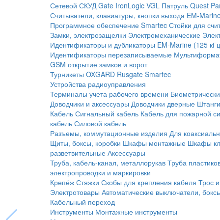
Сетевой СКУД
Gate
IronLogic
VGL Патруль
Quest
Pa
Считыватели, клавиатуры, кнопки выхода
EM-Marine
Программное обеспечение Smartec
Стойки для счи
Замки, электрозащелки
Электромеханические
Элек
Идентификаторы и дубликаторы
EM-Marine (125 кГц
Идентификаторы перезаписываемые
Мультиформа
GSM открытие замков и ворот
Турникеты
OXGARD
Rusgate
Smartec
Устройства радиоуправления
Терминалы учета рабочего времени
Биометрическ
Доводчики и аксессуары
Доводчики дверные
Штанги
Кабель
Сигнальный кабель
Кабель для пожарной с
кабель
Силовой кабель
Разъемы, коммутационные изделия
Для коаксиальн
Щиты, боксы, коробки
Шкафы монтажные
Шкафы кл
разветвительные
Аксессуары
Труба, кабель-канал, металлорукав
Труба пластико
электропроводки и маркировки
Крепёж
Стяжки
Скобы для крепления кабеля
Трос и
Электротовары
Автоматические выключатели, бокс
Кабельный переход
Инструменты
Монтажные инструменты