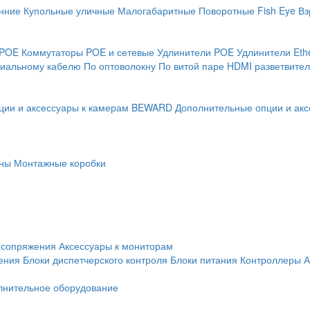
нние
Купольные уличные
Малогабаритные
Поворотные
Fish Eye
Вз
 POE
Коммутаторы POE и сетевые
Удлинители POE
Удлинители Eth
сиальному кабелю
По оптоволокну
По витой паре
HDMI разветвител
ции и аксессуары к камерам BEWARD
Дополнительные опции и акс
ны
Монтажные коробки
 сопряжения
Аксессуары к мониторам
ения
Блоки диспетчерского контроля
Блоки питания
Контроллеры
А
лнительное оборудование