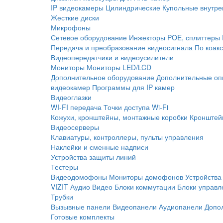
IP видеокамеры
Цилиндрические
Купольные внутре
Жесткие диски
Микрофоны
Сетевое оборудование
Инжекторы POE, сплиттеры
Передача и преобразование видеосигнала
По коак
Видеопередатчики и видеоусилители
Мониторы
Мониторы LED/LCD
Дополнительное оборудование
Дополнительные оп
видеокамер
Программы для IP камер
Видеоглазки
WI-FI передача
Точки доступа Wi-Fi
Кожухи, кронштейны, монтажные коробки
Кронштей
Видеосерверы
Клавиатуры, контроллеры, пульты управления
Наклейки и сменные надписи
Устройства защиты линий
Тестеры
Видеодомофоны
Мониторы домофонов
Устройства
VIZIT
Аудио
Видео
Блоки коммутации
Блоки управл
Трубки
Вызывные панели
Видеопанели
Аудиопанели
Допо
Готовые комплекты