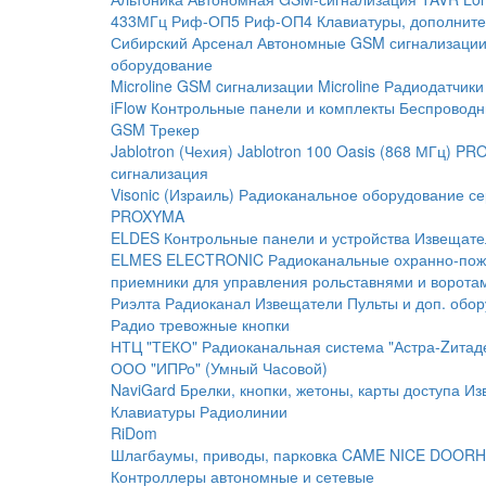
433МГц
Риф-ОП5
Риф-ОП4
Клавиатуры, дополните
Сибирский Арсенал
Автономные GSM сигнализаци
оборудование
Microline
GSM cигнализации Microline
Радиодатчики
iFlow
Контрольные панели и комплекты
Беспроводн
GSM Трекер
Jablotron (Чехия)
Jablotron 100
Oasis (868 МГц)
PRO
сигнализация
Visonic (Израиль)
Радиоканальное оборудование с
PROXYMA
ELDES
Контрольные панели и устройства
Извещате
ELMES ELECTRONIC
Радиоканальные охранно-по
приемники для управления рольставнями и ворота
Риэлта Радиоканал
Извещатели
Пульты и доп. обо
Радио тревожные кнопки
НТЦ "ТЕКО"
Радиоканальная система "Астра-Zитад
ООО "ИПРо" (Умный Часовой)
NaviGard
Брелки, кнопки, жетоны, карты доступа
Из
Клавиатуры
Радиолинии
RiDom
Шлагбаумы, приводы, парковка
CAME
NICE
DOORH
Контроллеры автономные и сетевые