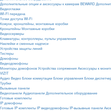
Дополнительные опции и аксессуары к камерам BEWARD
Дополнит
Видеоглазки
WI-FI передача
Точки доступа Wi-Fi
Кожухи, кронштейны, монтажные коробки
Кронштейны
Монтажные коробки
Видеосерверы
Клавиатуры, контроллеры, пульты управления
Наклейки и сменные надписи
Устройства защиты линий
Тестеры
Домофоны
Видеодомофоны
Мониторы домофонов
Устройства сопряжения
Аксессуары к мони
VIZIT
Аудио
Видео
Блоки коммутации
Блоки управления
Блоки диспетче
Трубки
Вызывные панели
Видеопанели
Аудиопанели
Дополнительное оборудование
Готовые комплекты
IP домофоны
Готовые IP комплекты
IP видеодомофоны
IP-вызывные панели
Акс