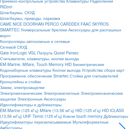
Приемно-контрольные устройства
Клавиатуры
Радиолинии
RiDom
Шлагбаумы, СКУД
Шлагбаумы, приводы, парковка
CAME
NICE
DOORHAN
PERCO
CARDDEX
FAAC
SKYROS
SMARTEC
Универсальные брелоки
Аксессуары для распашных
ворот
Контроллеры автономные и сетевые
Сетевой СКУД
Gate
IronLogic
VGL Патруль
Quest
Parsec
Считыватели, клавиатуры, кнопки выхода
EM-Marine, Mifare, Touch Memory
HID
Биометрические
Кодонаборные клавиатуры
Кнопки выхода
Устройства сбора карт
Программное обеспечение Smartec
Стойки для считывателей
Кронштейны и стойки
Замки, электрозащелки
Электромеханические
Электромагнитные
Электромеханические
защелки
Электронные
Аксессуары
Идентификаторы и дубликаторы
EM-Marine (125 кГц)
Mifare (13,56 мГц)
HID (125 кГц)
HID iCLASS
(13,56 мГц)
UHF
Temic (125 кГц)
Ключи touch memory
Дубликаторы
Идентификаторы перезаписываемые
Мультиформатные
Аксессуары