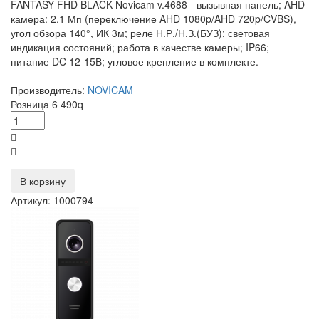
FANTASY FHD BLACK Novicam v.4688 - вызывная панель; AHD
камера: 2.1 Мп (переключение AHD 1080p/AHD 720p/CVBS),
угол обзора 140°, ИК 3м; реле Н.Р./Н.З.(БУЗ); световая
индикация состояний; работа в качестве камеры; IP66;
питание DC 12-15В; угловое крепление в комплекте.
Производитель:
NOVICAM
Розница
6 490
q
В корзину
Артикул: 1000794