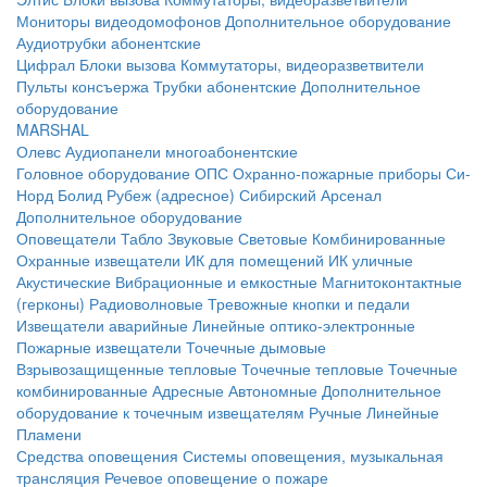
Мониторы видеодомофонов
Дополнительное оборудование
Аудиотрубки абонентские
Цифрал
Блоки вызова
Коммутаторы, видеоразветвители
Пульты консъержа
Трубки абонентские
Дополнительное
оборудование
MARSHAL
Олевс
Аудиопанели многоабонентские
Головное оборудование ОПС
Охранно-пожарные приборы
Си-
Норд
Болид
Рубеж (адресное)
Сибирский Арсенал
Дополнительное оборудование
Оповещатели
Табло
Звуковые
Световые
Комбинированные
Охранные извещатели
ИК для помещений
ИК уличные
Акустические
Вибрационные и емкостные
Магнитоконтактные
(герконы)
Радиоволновые
Тревожные кнопки и педали
Извещатели аварийные
Линейные оптико-электронные
Пожарные извещатели
Точечные дымовые
Взрывозащищенные тепловые
Точечные тепловые
Точечные
комбинированные
Адресные
Автономные
Дополнительное
оборудование к точечным извещателям
Ручные
Линейные
Пламени
Средства оповещения
Системы оповещения, музыкальная
трансляция
Речевое оповещение о пожаре