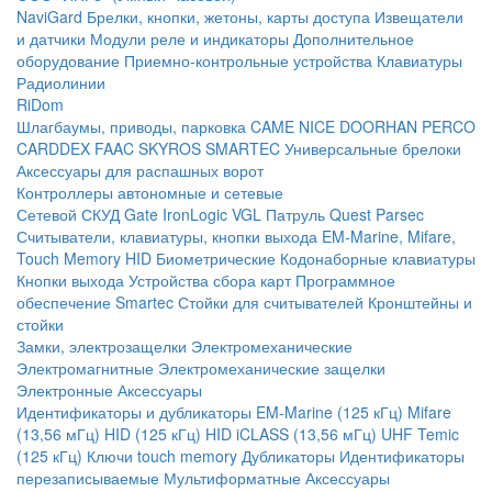
NaviGard
Брелки, кнопки, жетоны, карты доступа
Извещатели
и датчики
Модули реле и индикаторы
Дополнительное
оборудование
Приемно-контрольные устройства
Клавиатуры
Радиолинии
RiDom
Шлагбаумы, приводы, парковка
CAME
NICE
DOORHAN
PERCO
CARDDEX
FAAC
SKYROS
SMARTEC
Универсальные брелоки
Аксессуары для распашных ворот
Контроллеры автономные и сетевые
Сетевой СКУД
Gate
IronLogic
VGL Патруль
Quest
Parsec
Считыватели, клавиатуры, кнопки выхода
EM-Marine, Mifare,
Touch Memory
HID
Биометрические
Кодонаборные клавиатуры
Кнопки выхода
Устройства сбора карт
Программное
обеспечение Smartec
Стойки для считывателей
Кронштейны и
стойки
Замки, электрозащелки
Электромеханические
Электромагнитные
Электромеханические защелки
Электронные
Аксессуары
Идентификаторы и дубликаторы
EM-Marine (125 кГц)
Mifare
(13,56 мГц)
HID (125 кГц)
HID iCLASS (13,56 мГц)
UHF
Temic
(125 кГц)
Ключи touch memory
Дубликаторы
Идентификаторы
перезаписываемые
Мультиформатные
Аксессуары