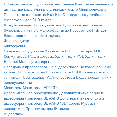
HD видеокамеры
Купольные внутренние
Купольные уличные и
антивандальные
Уличные цилиндрические
Миникорпусные
Поворотные скоростные
Fish Eye
Стандартного дизайна
Аксессуары для AHD камер
IP видеокамеры
Цилиндрические
Купольные внутренние
Купольные уличные
Малогабаритные
Поворотные
Fish Eye
Взрывозащищенные
Аксессуары
Жесткие диски
Микрофоны
Сетевое оборудование
Инжекторы POE, сплиттеры POE
Коммутаторы POE и сетевые
Удлинители POE
Удлинители
Ethernet
Маршрутизаторы
Передача и преобразование видеосигнала
По коаксиальному
кабелю
По оптоволокну
По витой паре
HDMI разветвители и
усилители
USB-модемы
VGA конвертеры
Видеопередатчики и
видеоусилители
Мониторы
Мониторы LED/LCD
Дополнительное оборудование
Дополнительные опции и
аксессуары к камерам BEWARD
Дополнительные опции и
аксессуары к камерам BEWARD "BD"-серии.
Муляжи
видеокамер
Программы для IP камер
Видеоглазки