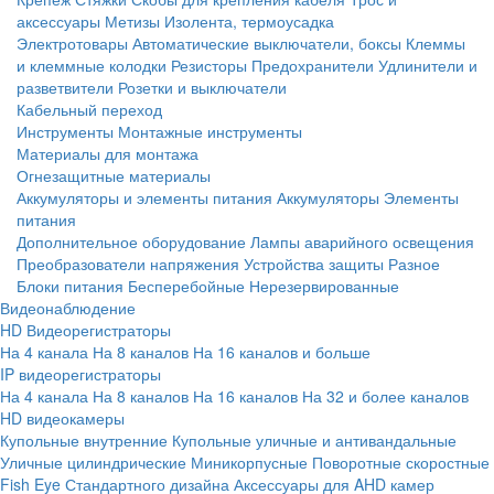
аксессуары
Метизы
Изолента, термоусадка
Электротовары
Автоматические выключатели, боксы
Клеммы
и клеммные колодки
Резисторы
Предохранители
Удлинители и
разветвители
Розетки и выключатели
Кабельный переход
Инструменты
Монтажные инструменты
Материалы для монтажа
Огнезащитные материалы
Аккумуляторы и элементы питания
Аккумуляторы
Элементы
питания
Дополнительное оборудование
Лампы аварийного освещения
Преобразователи напряжения
Устройства защиты
Разное
Блоки питания
Бесперебойные
Нерезервированные
Видеонаблюдение
HD Видеорегистраторы
На 4 канала
На 8 каналов
На 16 каналов и больше
IP видеорегистраторы
На 4 канала
На 8 каналов
На 16 каналов
На 32 и более каналов
HD видеокамеры
Купольные внутренние
Купольные уличные и антивандальные
Уличные цилиндрические
Миникорпусные
Поворотные скоростные
Fish Eye
Стандартного дизайна
Аксессуары для AHD камер