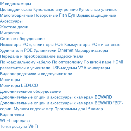
IP видеокамеры
Цилиндрические
Купольные внутренние
Купольные уличные
Малогабаритные
Поворотные
Fish Eye
Взрывозащищенные
Аксессуары
Жесткие диски
Микрофоны
Сетевое оборудование
Инжекторы POE, сплиттеры POE
Коммутаторы POE и сетевые
Удлинители POE
Удлинители Ethernet
Маршрутизаторы
Передача и преобразование видеосигнала
По коаксиальному кабелю
По оптоволокну
По витой паре
HDMI
разветвители и усилители
USB-модемы
VGA конвертеры
Видеопередатчики и видеоусилители
Мониторы
Мониторы LED/LCD
Дополнительное оборудование
Дополнительные опции и аксессуары к камерам BEWARD
Дополнительные опции и аксессуары к камерам BEWARD "BD"-
серии.
Муляжи видеокамер
Программы для IP камер
Видеоглазки
WI-FI передача
Точки доступа Wi-Fi