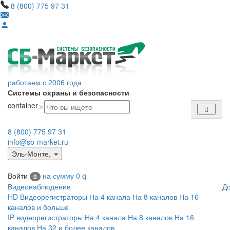
8 (800) 775 97 31
работаем с 2006 года
Системы охраны и безопасности
×
container
8 (800) 775 97 31
info@sb-market.ru
Эль-Монте
,
Войти
на сумму
0
q
0
Видеонаблюдение
Д
HD Видеорегистраторы
На 4 канала
На 8 каналов
На 16
каналов и больше
IP видеорегистраторы
На 4 канала
На 8 каналов
На 16
каналов
На 32 и более каналов