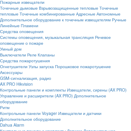
Пожарные извещатели
Точечные дымовые
Взрывозащищенные тепловые
Точечные
тепловые
Точечные комбинированные
Адресные
Автономные
Дополнительное оборудование к точечным извещателям
Ручные
Линейные
Пламени
Средства оповещения
Системы оповещения, музыкальная трансляция
Речевое
оповещение о пожаре
Умный дом
Выключатели
Реле
Клапаны
Средства пожаротушения
Огнетушители
Узлы запуска
Порошковое пожаротушение
Аксессуары
GSM-сигнализация, радио
AX PRO Hikvision
Контрольные панели и комплекты
Извещатели, сирены (AX PRO)
Управление и расширители (AX PRO)
Дополнительное
оборудование
Ритм
Контрольные панели
Voyager
Извещатели и датчики
Дополнительное оборудование
Dahua Alarm
Контрольные панели и комплекты
Датчики
Дополнительное