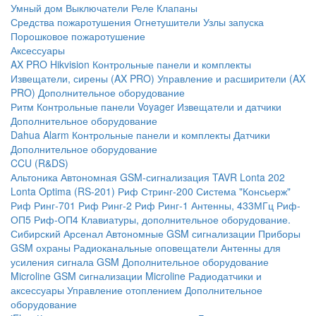
Умный дом
Выключатели
Реле
Клапаны
Средства пожаротушения
Огнетушители
Узлы запуска
Порошковое пожаротушение
Аксессуары
AX PRO Hikvision
Контрольные панели и комплекты
Извещатели, сирены (AX PRO)
Управление и расширители (AX
PRO)
Дополнительное оборудование
Ритм
Контрольные панели
Voyager
Извещатели и датчики
Дополнительное оборудование
Dahua Alarm
Контрольные панели и комплекты
Датчики
Дополнительное оборудование
CCU (R&DS)
Альтоника
Автономная GSM-сигнализация TAVR
Lonta 202
Lonta Optima (RS-201)
Риф Стринг-200
Система "Консьерж"
Риф Ринг-701
Риф Ринг-2
Риф Ринг-1
Антенны, 433МГц
Риф-
ОП5
Риф-ОП4
Клавиатуры, дополнительное оборудование.
Сибирский Арсенал
Автономные GSM сигнализации
Приборы
GSM охраны
Радиоканальные оповещатели
Антенны для
усиления сигнала GSM
Дополнительное оборудование
Microline
GSM cигнализации Microline
Радиодатчики и
аксессуары
Управление отоплением
Дополнительное
оборудование