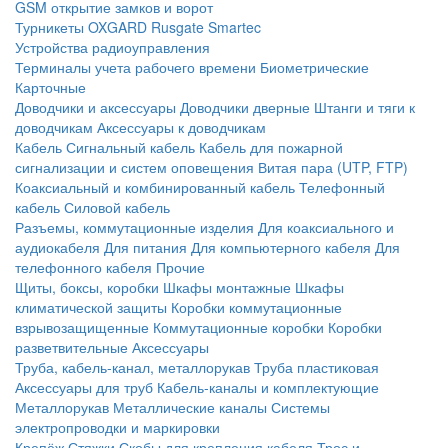
GSM открытие замков и ворот
Турникеты
OXGARD
Rusgate
Smartec
Устройства радиоуправления
Терминалы учета рабочего времени
Биометрические
Карточные
Доводчики и аксессуары
Доводчики дверные
Штанги и тяги к
доводчикам
Аксессуары к доводчикам
Кабель
Сигнальный кабель
Кабель для пожарной
сигнализации и систем оповещения
Витая пара (UTP, FTP)
Коаксиальный и комбинированный кабель
Телефонный
кабель
Силовой кабель
Разъемы, коммутационные изделия
Для коаксиального и
аудиокабеля
Для питания
Для компьютерного кабеля
Для
телефонного кабеля
Прочие
Щиты, боксы, коробки
Шкафы монтажные
Шкафы
климатической защиты
Коробки коммутационные
взрывозащищенные
Коммутационные коробки
Коробки
разветвительные
Аксессуары
Труба, кабель-канал, металлорукав
Труба пластиковая
Аксессуары для труб
Кабель-каналы и комплектующие
Металлорукав
Металлические каналы
Системы
электропроводки и маркировки
Крепёж
Стяжки
Скобы для крепления кабеля
Трос и