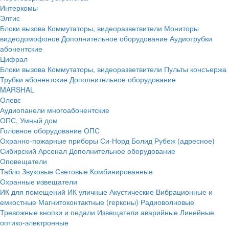
Интеркомы
Элтис
Блоки вызова
Коммутаторы, видеоразветвители
Мониторы
видеодомофонов
Дополнительное оборудование
Аудиотрубки
абонентские
Цифрал
Блоки вызова
Коммутаторы, видеоразветвители
Пульты консъержа
Трубки абонентские
Дополнительное оборудование
MARSHAL
Олевс
Аудиопанели многоабонентские
ОПС, Умный дом
Головное оборудование ОПС
Охранно-пожарные приборы
Си-Норд
Болид
Рубеж (адресное)
Сибирский Арсенал
Дополнительное оборудование
Оповещатели
Табло
Звуковые
Световые
Комбинированные
Охранные извещатели
ИК для помещений
ИК уличные
Акустические
Вибрационные и
емкостные
Магнитоконтактные (герконы)
Радиоволновые
Тревожные кнопки и педали
Извещатели аварийные
Линейные
оптико-электронные