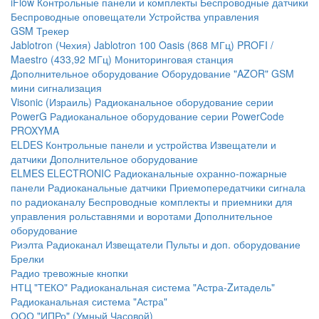
iFlow
Контрольные панели и комплекты
Беспроводные датчики
Беспроводные оповещатели
Устройства управления
GSM Трекер
Jablotron (Чехия)
Jablotron 100
Oasis (868 МГц)
PROFI /
Maestro (433,92 МГц)
Мониторинговая станция
Дополнительное оборудование
Оборудование "AZOR" GSM
мини сигнализация
Visonic (Израиль)
Радиоканальное оборудование серии
PowerG
Радиоканальное оборудование серии PowerCode
PROXYMA
ELDES
Контрольные панели и устройства
Извещатели и
датчики
Дополнительное оборудование
ELMES ELECTRONIC
Радиоканальные охранно-пожарные
панели
Радиоканальные датчики
Приемопередатчики сигнала
по радиоканалу
Беспроводные комплекты и приемники для
управления рольставнями и воротами
Дополнительное
оборудование
Риэлта Радиоканал
Извещатели
Пульты и доп. оборудование
Брелки
Радио тревожные кнопки
НТЦ "ТЕКО"
Радиоканальная система "Астра-Zитадель"
Радиоканальная система "Астра"
ООО "ИПРо" (Умный Часовой)