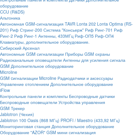
оборудование
CCU (R&DS)
Альтоника
Автономная GSM-сигнализация TAVR
Lonta 202
Lonta Optima (RS-
201)
Риф Стринг-200
Система "Консьерж"
Риф Ринг-701
Риф
Ринг-2
Риф Ринг-1
Антенны, 433МГц
Риф-ОП5
Риф-ОП4
Клавиатуры, дополнительное оборудование.
Сибирский Арсенал
Автономные GSM сигнализации
Приборы GSM охраны
Радиоканальные оповещатели
Антенны для усиления сигнала
GSM
Дополнительное оборудование
Microline
GSM cигнализации Microline
Радиодатчики и аксессуары
Управление отоплением
Дополнительное оборудование
iFlow
Контрольные панели и комплекты
Беспроводные датчики
Беспроводные оповещатели
Устройства управления
GSM Трекер
Jablotron (Чехия)
Jablotron 100
Oasis (868 МГц)
PROFI / Maestro (433,92 МГц)
Мониторинговая станция
Дополнительное оборудование
Оборудование "AZOR" GSM мини сигнализация