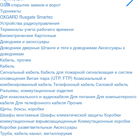
GSM открытие замков и ворот
Турникеты
OXGARD
Rusgate
Smartec
Устройства радиоуправления
Терминалы учета рабочего времени
Биометрические
Карточные
Доводчики и аксессуары
Доводчики дверные
Штанги и тяги к доводчикам
Аксессуары к
доводчикам
Кабель, прочее
Кабель
Сигнальный кабель
Кабель для пожарной сигнализации и систем
оповещения
Витая пара (UTP, FTP)
Коаксиальный и
комбинированный кабель
Телефонный кабель
Силовой кабель
Разъемы, коммутационные изделия
Для коаксиального и аудиокабеля
Для питания
Для компьютерного
кабеля
Для телефонного кабеля
Прочие
Щиты, боксы, коробки
Шкафы монтажные
Шкафы климатической защиты
Коробки
коммутационные взрывозащищенные
Коммутационные коробки
Коробки разветвительные
Аксессуары
Труба, кабель-канал, металлорукав