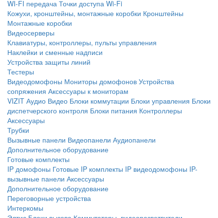
WI-FI передача
Точки доступа Wi-Fi
Кожухи, кронштейны, монтажные коробки
Кронштейны
Монтажные коробки
Видеосерверы
Клавиатуры, контроллеры, пульты управления
Наклейки и сменные надписи
Устройства защиты линий
Тестеры
Видеодомофоны
Мониторы домофонов
Устройства
сопряжения
Аксессуары к мониторам
VIZIT
Аудио
Видео
Блоки коммутации
Блоки управления
Блоки
диспетчерского контроля
Блоки питания
Контроллеры
Аксессуары
Трубки
Вызывные панели
Видеопанели
Аудиопанели
Дополнительное оборудование
Готовые комплекты
IP домофоны
Готовые IP комплекты
IP видеодомофоны
IP-
вызывные панели
Аксессуары
Дополнительное оборудование
Переговорные устройства
Интеркомы
Элтис
Блоки вызова
Коммутаторы, видеоразветвители