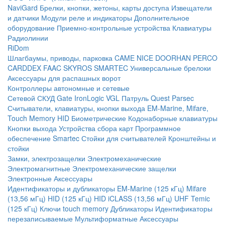
NaviGard
Брелки, кнопки, жетоны, карты доступа
Извещатели
и датчики
Модули реле и индикаторы
Дополнительное
оборудование
Приемно-контрольные устройства
Клавиатуры
Радиолинии
RiDom
Шлагбаумы, приводы, парковка
CAME
NICE
DOORHAN
PERCO
CARDDEX
FAAC
SKYROS
SMARTEC
Универсальные брелоки
Аксессуары для распашных ворот
Контроллеры автономные и сетевые
Сетевой СКУД
Gate
IronLogic
VGL Патруль
Quest
Parsec
Считыватели, клавиатуры, кнопки выхода
EM-Marine, Mifare,
Touch Memory
HID
Биометрические
Кодонаборные клавиатуры
Кнопки выхода
Устройства сбора карт
Программное
обеспечение Smartec
Стойки для считывателей
Кронштейны и
стойки
Замки, электрозащелки
Электромеханические
Электромагнитные
Электромеханические защелки
Электронные
Аксессуары
Идентификаторы и дубликаторы
EM-Marine (125 кГц)
Mifare
(13,56 мГц)
HID (125 кГц)
HID iCLASS (13,56 мГц)
UHF
Temic
(125 кГц)
Ключи touch memory
Дубликаторы
Идентификаторы
перезаписываемые
Мультиформатные
Аксессуары