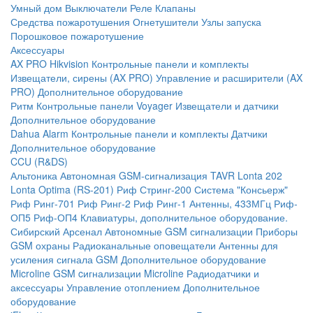
Умный дом
Выключатели
Реле
Клапаны
Средства пожаротушения
Огнетушители
Узлы запуска
Порошковое пожаротушение
Аксессуары
AX PRO Hikvision
Контрольные панели и комплекты
Извещатели, сирены (AX PRO)
Управление и расширители (AX
PRO)
Дополнительное оборудование
Ритм
Контрольные панели
Voyager
Извещатели и датчики
Дополнительное оборудование
Dahua Alarm
Контрольные панели и комплекты
Датчики
Дополнительное оборудование
CCU (R&DS)
Альтоника
Автономная GSM-сигнализация TAVR
Lonta 202
Lonta Optima (RS-201)
Риф Стринг-200
Система "Консьерж"
Риф Ринг-701
Риф Ринг-2
Риф Ринг-1
Антенны, 433МГц
Риф-
ОП5
Риф-ОП4
Клавиатуры, дополнительное оборудование.
Сибирский Арсенал
Автономные GSM сигнализации
Приборы
GSM охраны
Радиоканальные оповещатели
Антенны для
усиления сигнала GSM
Дополнительное оборудование
Microline
GSM cигнализации Microline
Радиодатчики и
аксессуары
Управление отоплением
Дополнительное
оборудование