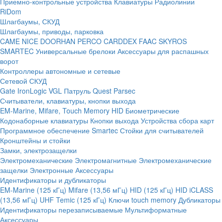
Приемно-контрольные устройства
Клавиатуры
Радиолинии
RiDom
Шлагбаумы, СКУД
Шлагбаумы, приводы, парковка
CAME
NICE
DOORHAN
PERCO
CARDDEX
FAAC
SKYROS
SMARTEC
Универсальные брелоки
Аксессуары для распашных
ворот
Контроллеры автономные и сетевые
Сетевой СКУД
Gate
IronLogic
VGL Патруль
Quest
Parsec
Считыватели, клавиатуры, кнопки выхода
EM-Marine, Mifare, Touch Memory
HID
Биометрические
Кодонаборные клавиатуры
Кнопки выхода
Устройства сбора карт
Программное обеспечение Smartec
Стойки для считывателей
Кронштейны и стойки
Замки, электрозащелки
Электромеханические
Электромагнитные
Электромеханические
защелки
Электронные
Аксессуары
Идентификаторы и дубликаторы
EM-Marine (125 кГц)
Mifare (13,56 мГц)
HID (125 кГц)
HID iCLASS
(13,56 мГц)
UHF
Temic (125 кГц)
Ключи touch memory
Дубликаторы
Идентификаторы перезаписываемые
Мультиформатные
Аксессуары