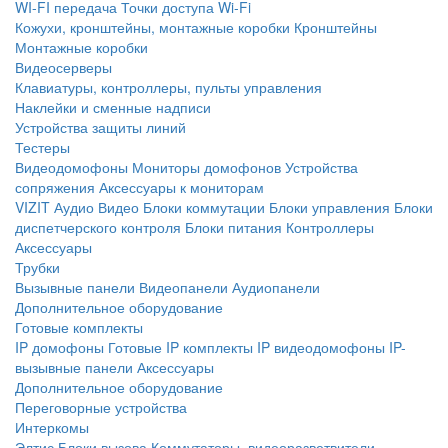
WI-FI передача
Точки доступа Wi-Fi
Кожухи, кронштейны, монтажные коробки
Кронштейны
Монтажные коробки
Видеосерверы
Клавиатуры, контроллеры, пульты управления
Наклейки и сменные надписи
Устройства защиты линий
Тестеры
Видеодомофоны
Мониторы домофонов
Устройства
сопряжения
Аксессуары к мониторам
VIZIT
Аудио
Видео
Блоки коммутации
Блоки управления
Блоки
диспетчерского контроля
Блоки питания
Контроллеры
Аксессуары
Трубки
Вызывные панели
Видеопанели
Аудиопанели
Дополнительное оборудование
Готовые комплекты
IP домофоны
Готовые IP комплекты
IP видеодомофоны
IP-
вызывные панели
Аксессуары
Дополнительное оборудование
Переговорные устройства
Интеркомы
Элтис
Блоки вызова
Коммутаторы, видеоразветвители