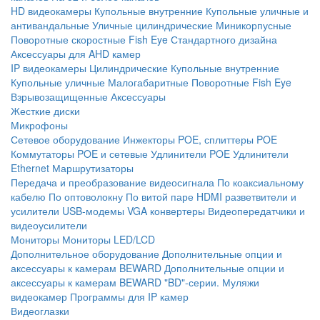
HD видеокамеры
Купольные внутренние
Купольные уличные и
антивандальные
Уличные цилиндрические
Миникорпусные
Поворотные скоростные
Fish Eye
Стандартного дизайна
Аксессуары для AHD камер
IP видеокамеры
Цилиндрические
Купольные внутренние
Купольные уличные
Малогабаритные
Поворотные
Fish Eye
Взрывозащищенные
Аксессуары
Жесткие диски
Микрофоны
Сетевое оборудование
Инжекторы POE, сплиттеры POE
Коммутаторы POE и сетевые
Удлинители POE
Удлинители
Ethernet
Маршрутизаторы
Передача и преобразование видеосигнала
По коаксиальному
кабелю
По оптоволокну
По витой паре
HDMI разветвители и
усилители
USB-модемы
VGA конвертеры
Видеопередатчики и
видеоусилители
Мониторы
Мониторы LED/LCD
Дополнительное оборудование
Дополнительные опции и
аксессуары к камерам BEWARD
Дополнительные опции и
аксессуары к камерам BEWARD "BD"-серии.
Муляжи
видеокамер
Программы для IP камер
Видеоглазки