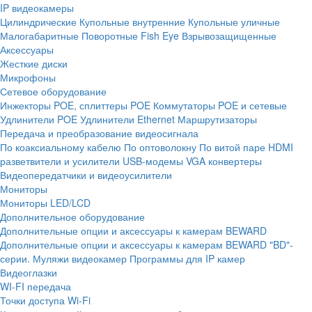
IP видеокамеры
Цилиндрические
Купольные внутренние
Купольные уличные
Малогабаритные
Поворотные
Fish Eye
Взрывозащищенные
Аксессуары
Жесткие диски
Микрофоны
Сетевое оборудование
Инжекторы POE, сплиттеры POE
Коммутаторы POE и сетевые
Удлинители POE
Удлинители Ethernet
Маршрутизаторы
Передача и преобразование видеосигнала
По коаксиальному кабелю
По оптоволокну
По витой паре
HDMI
разветвители и усилители
USB-модемы
VGA конвертеры
Видеопередатчики и видеоусилители
Мониторы
Мониторы LED/LCD
Дополнительное оборудование
Дополнительные опции и аксессуары к камерам BEWARD
Дополнительные опции и аксессуары к камерам BEWARD "BD"-
серии.
Муляжи видеокамер
Программы для IP камер
Видеоглазки
WI-FI передача
Точки доступа Wi-Fi