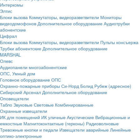
Интеркомы
Элтис
Блоки вызова
Коммутаторы, видеоразветвители
Мониторы
видеодомофонов
Дополнительное оборудование
Аудиотрубки
абонентские
Цифрал
Блоки вызова
Коммутаторы, видеоразветвители
Пульты консъержа
Трубки абонентские
Дополнительное оборудование
MARSHAL
Олевс
Аудиопанели многоабонентские
ОПС, Умный дом
Головное оборудование ОПС
Охранно-пожарные приборы
Си-Норд
Болид
Рубеж (адресное)
Сибирский Арсенал
Дополнительное оборудование
Оповещатели
Табло
Звуковые
Световые
Комбинированные
Охранные извещатели
ИК для помещений
ИК уличные
Акустические
Вибрационные и
емкостные
Магнитоконтактные (герконы)
Радиоволновые
Тревожные кнопки и педали
Извещатели аварийные
Линейные
оптико-электронные