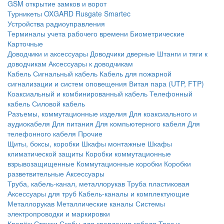
GSM открытие замков и ворот
Турникеты
OXGARD
Rusgate
Smartec
Устройства радиоуправления
Терминалы учета рабочего времени
Биометрические
Карточные
Доводчики и аксессуары
Доводчики дверные
Штанги и тяги к
доводчикам
Аксессуары к доводчикам
Кабель
Сигнальный кабель
Кабель для пожарной
сигнализации и систем оповещения
Витая пара (UTP, FTP)
Коаксиальный и комбинированный кабель
Телефонный
кабель
Силовой кабель
Разъемы, коммутационные изделия
Для коаксиального и
аудиокабеля
Для питания
Для компьютерного кабеля
Для
телефонного кабеля
Прочие
Щиты, боксы, коробки
Шкафы монтажные
Шкафы
климатической защиты
Коробки коммутационные
взрывозащищенные
Коммутационные коробки
Коробки
разветвительные
Аксессуары
Труба, кабель-канал, металлорукав
Труба пластиковая
Аксессуары для труб
Кабель-каналы и комплектующие
Металлорукав
Металлические каналы
Системы
электропроводки и маркировки
Крепёж
Стяжки
Скобы для крепления кабеля
Трос и