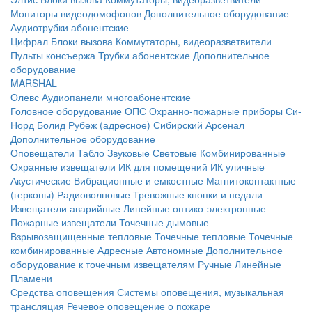
Мониторы видеодомофонов
Дополнительное оборудование
Аудиотрубки абонентские
Цифрал
Блоки вызова
Коммутаторы, видеоразветвители
Пульты консъержа
Трубки абонентские
Дополнительное
оборудование
MARSHAL
Олевс
Аудиопанели многоабонентские
Головное оборудование ОПС
Охранно-пожарные приборы
Си-
Норд
Болид
Рубеж (адресное)
Сибирский Арсенал
Дополнительное оборудование
Оповещатели
Табло
Звуковые
Световые
Комбинированные
Охранные извещатели
ИК для помещений
ИК уличные
Акустические
Вибрационные и емкостные
Магнитоконтактные
(герконы)
Радиоволновые
Тревожные кнопки и педали
Извещатели аварийные
Линейные оптико-электронные
Пожарные извещатели
Точечные дымовые
Взрывозащищенные тепловые
Точечные тепловые
Точечные
комбинированные
Адресные
Автономные
Дополнительное
оборудование к точечным извещателям
Ручные
Линейные
Пламени
Средства оповещения
Системы оповещения, музыкальная
трансляция
Речевое оповещение о пожаре