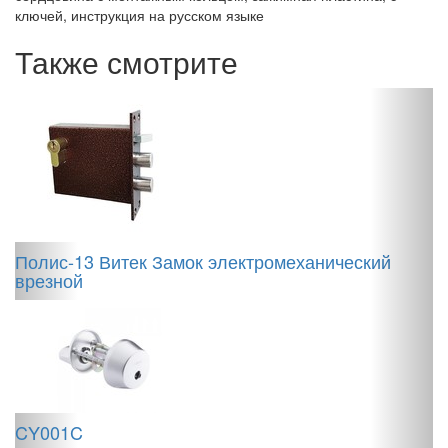
ключей, инструкция на русском языке
Также смотрите
S
э
.
Полис-13 Витек Замок электромеханический
врезной
S
с
CY001C
у