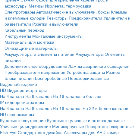
аксессуары
Метизы
Изолента, термоусадка
Электротовары
Автоматические выключатели, боксы
Клеммы
и клеммные колодки
Резисторы
Предохранители
Удлинители и
разветвители
Розетки и выключатели
Кабельный переход
Инструменты
Монтажные инструменты
Материалы для монтажа
Огнезащитные материалы
Аккумуляторы и элементы питания
Аккумуляторы
Элементы
питания
Дополнительное оборудование
Лампы аварийного освещения
Преобразователи напряжения
Устройства защиты
Разное
Блоки питания
Бесперебойные
Нерезервированные
Видеонаблюдение
HD Видеорегистраторы
На 4 канала
На 8 каналов
На 16 каналов и больше
IP видеорегистраторы
На 4 канала
На 8 каналов
На 16 каналов
На 32 и более каналов
HD видеокамеры
Купольные внутренние
Купольные уличные и антивандальные
Уличные цилиндрические
Миникорпусные
Поворотные скоростные
Fish Eye
Стандартного дизайна
Аксессуары для AHD камер