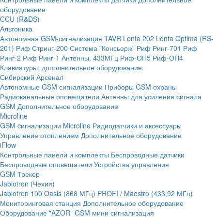
оборудование
CCU (R&DS)
Альтоника
Автономная GSM-сигнализация TAVR
Lonta 202
Lonta Optima (RS-
201)
Риф Стринг-200
Система "Консьерж"
Риф Ринг-701
Риф
Ринг-2
Риф Ринг-1
Антенны, 433МГц
Риф-ОП5
Риф-ОП4
Клавиатуры, дополнительное оборудование.
Сибирский Арсенал
Автономные GSM сигнализации
Приборы GSM охраны
Радиоканальные оповещатели
Антенны для усиления сигнала
GSM
Дополнительное оборудование
Microline
GSM cигнализации Microline
Радиодатчики и аксессуары
Управление отоплением
Дополнительное оборудование
iFlow
Контрольные панели и комплекты
Беспроводные датчики
Беспроводные оповещатели
Устройства управления
GSM Трекер
Jablotron (Чехия)
Jablotron 100
Oasis (868 МГц)
PROFI / Maestro (433,92 МГц)
Мониторинговая станция
Дополнительное оборудование
Оборудование "AZOR" GSM мини сигнализация