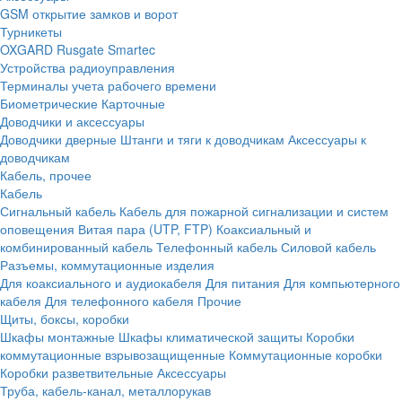
GSM открытие замков и ворот
Турникеты
OXGARD
Rusgate
Smartec
Устройства радиоуправления
Терминалы учета рабочего времени
Биометрические
Карточные
Доводчики и аксессуары
Доводчики дверные
Штанги и тяги к доводчикам
Аксессуары к
доводчикам
Кабель, прочее
Кабель
Сигнальный кабель
Кабель для пожарной сигнализации и систем
оповещения
Витая пара (UTP, FTP)
Коаксиальный и
комбинированный кабель
Телефонный кабель
Силовой кабель
Разъемы, коммутационные изделия
Для коаксиального и аудиокабеля
Для питания
Для компьютерного
кабеля
Для телефонного кабеля
Прочие
Щиты, боксы, коробки
Шкафы монтажные
Шкафы климатической защиты
Коробки
коммутационные взрывозащищенные
Коммутационные коробки
Коробки разветвительные
Аксессуары
Труба, кабель-канал, металлорукав