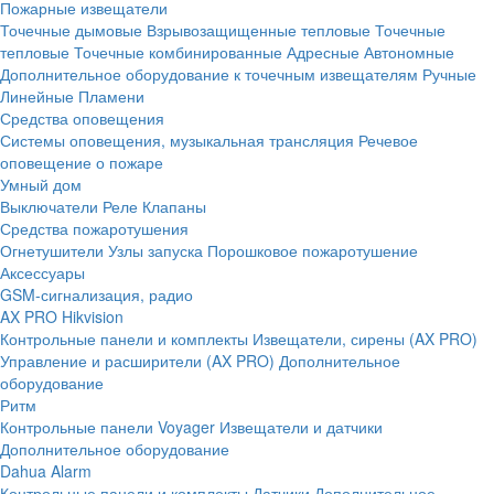
Пожарные извещатели
Точечные дымовые
Взрывозащищенные тепловые
Точечные
тепловые
Точечные комбинированные
Адресные
Автономные
Дополнительное оборудование к точечным извещателям
Ручные
Линейные
Пламени
Средства оповещения
Системы оповещения, музыкальная трансляция
Речевое
оповещение о пожаре
Умный дом
Выключатели
Реле
Клапаны
Средства пожаротушения
Огнетушители
Узлы запуска
Порошковое пожаротушение
Аксессуары
GSM-сигнализация, радио
AX PRO Hikvision
Контрольные панели и комплекты
Извещатели, сирены (AX PRO)
Управление и расширители (AX PRO)
Дополнительное
оборудование
Ритм
Контрольные панели
Voyager
Извещатели и датчики
Дополнительное оборудование
Dahua Alarm
Контрольные панели и комплекты
Датчики
Дополнительное