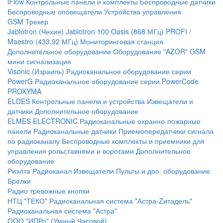
iFlow
Контрольные панели и комплекты
Беспроводные датчики
Беспроводные оповещатели
Устройства управления
GSM Трекер
Jablotron (Чехия)
Jablotron 100
Oasis (868 МГц)
PROFI /
Maestro (433,92 МГц)
Мониторинговая станция
Дополнительное оборудование
Оборудование "AZOR" GSM
мини сигнализация
Visonic (Израиль)
Радиоканальное оборудование серии
PowerG
Радиоканальное оборудование серии PowerCode
PROXYMA
ELDES
Контрольные панели и устройства
Извещатели и
датчики
Дополнительное оборудование
ELMES ELECTRONIC
Радиоканальные охранно-пожарные
панели
Радиоканальные датчики
Приемопередатчики сигнала
по радиоканалу
Беспроводные комплекты и приемники для
управления рольставнями и воротами
Дополнительное
оборудование
Риэлта Радиоканал
Извещатели
Пульты и доп. оборудование
Брелки
Радио тревожные кнопки
НТЦ "ТЕКО"
Радиоканальная система "Астра-Zитадель"
Радиоканальная система "Астра"
ООО "ИПРо" (Умный Часовой)