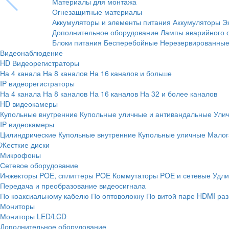
Материалы для монтажа
Огнезащитные материалы
Аккумуляторы и элементы питания
Аккумуляторы
Э
Дополнительное оборудование
Лампы аварийного 
Блоки питания
Бесперебойные
Нерезервированны
Видеонаблюдение
HD Видеорегистраторы
На 4 канала
На 8 каналов
На 16 каналов и больше
IP видеорегистраторы
На 4 канала
На 8 каналов
На 16 каналов
На 32 и более каналов
HD видеокамеры
Купольные внутренние
Купольные уличные и антивандальные
Ули
IP видеокамеры
Цилиндрические
Купольные внутренние
Купольные уличные
Малог
Жесткие диски
Микрофоны
Сетевое оборудование
Инжекторы POE, сплиттеры POE
Коммутаторы POE и сетевые
Удли
Передача и преобразование видеосигнала
По коаксиальному кабелю
По оптоволокну
По витой паре
HDMI раз
Мониторы
Мониторы LED/LCD
Дополнительное оборудование