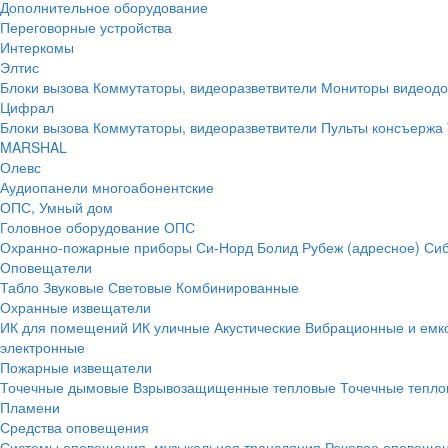
Дополнительное оборудование
Переговорные устройства
Интеркомы
Элтис
Блоки вызова
Коммутаторы, видеоразветвители
Мониторы видеод
Цифрал
Блоки вызова
Коммутаторы, видеоразветвители
Пульты консъержа
MARSHAL
Олевс
Аудиопанели многоабонентские
ОПС, Умный дом
Головное оборудование ОПС
Охранно-пожарные приборы
Си-Норд
Болид
Рубеж (адресное)
Сиб
Оповещатели
Табло
Звуковые
Световые
Комбинированные
Охранные извещатели
ИК для помещений
ИК уличные
Акустические
Вибрационные и емк
электронные
Пожарные извещатели
Точечные дымовые
Взрывозащищенные тепловые
Точечные тепло
Пламени
Средства оповещения
Системы оповещения, музыкальная трансляция
Речевое оповещен