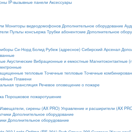
оны
IP-вызывные панели
Аксессуары
ли
Мониторы видеодомофонов
Дополнительное оборудование
Ауд
тели
Пульты консъержа
Трубки абонентские
Дополнительное обор
риборы
Си-Норд
Болид
Рубеж (адресное)
Сибирский Арсенал
Допо
ванные
ные
Акустические
Вибрационные и емкостные
Магнитоконтактные (
лектронные
ащищенные тепловые
Точечные тепловые
Точечные комбинирова
нейные
Пламени
альная трансляция
Речевое оповещение о пожаре
ка
Порошковое пожаротушение
Извещатели, сирены (AX PRO)
Управление и расширители (AX PR
атчики
Дополнительное оборудование
ики
Дополнительное оборудование
nta 202
Lonta Optima (RS-201)
Риф Стринг-200
Система "Консьерж"