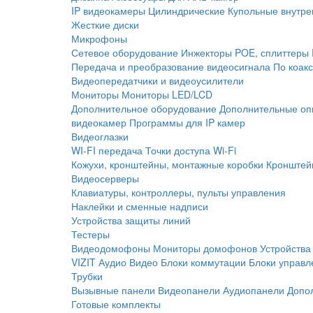
IP видеокамеры
Цилиндрические
Купольные внутре
Жесткие диски
Микрофоны
Сетевое оборудование
Инжекторы POE, сплиттеры
Передача и преобразование видеосигнала
По коак
Видеопередатчики и видеоусилители
Мониторы
Мониторы LED/LCD
Дополнительное оборудование
Дополнительные оп
видеокамер
Программы для IP камер
Видеоглазки
WI-FI передача
Точки доступа Wi-Fi
Кожухи, кронштейны, монтажные коробки
Кронштей
Видеосерверы
Клавиатуры, контроллеры, пульты управления
Наклейки и сменные надписи
Устройства защиты линий
Тестеры
Видеодомофоны
Мониторы домофонов
Устройства
VIZIT
Аудио
Видео
Блоки коммутации
Блоки управл
Трубки
Вызывные панели
Видеопанели
Аудиопанели
Допо
Готовые комплекты