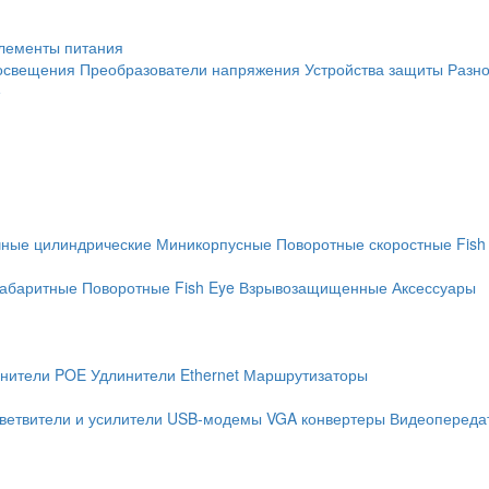
лементы питания
освещения
Преобразователи напряжения
Устройства защиты
Разн
е
чные цилиндрические
Миникорпусные
Поворотные скоростные
Fish
абаритные
Поворотные
Fish Eye
Взрывозащищенные
Аксессуары
нители POE
Удлинители Ethernet
Маршрутизаторы
ветвители и усилители
USB-модемы
VGA конвертеры
Видеопередат