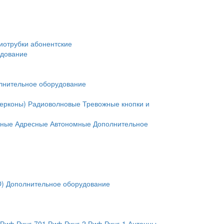
иотрубки абонентские
удование
лнительное оборудование
герконы)
Радиоволновые
Тревожные кнопки и
нные
Адресные
Автономные
Дополнительное
O)
Дополнительное оборудование
Риф Ринг-701
Риф Ринг-2
Риф Ринг-1
Антенны,