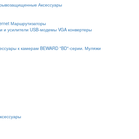
рывозащищенные
Аксессуары
ernet
Маршрутизаторы
и и усилители
USB-модемы
VGA конвертеры
ессуары к камерам BEWARD "BD"-серии.
Муляжи
ксессуары