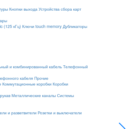
туры
Кнопки выхода
Устройства сбора карт
уары
c (125 кГц)
Ключи touch memory
Дубликаторы
ьный и комбинированный кабель
Телефонный
лефонного кабеля
Прочие
е
Коммутационные коробки
Коробки
рукав
Металлические каналы
Системы
ели и разветвители
Розетки и выключатели