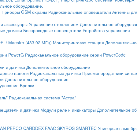
льное оборудование.
и
Приборы GSM охраны
Радиоканальные оповещатели
Антенны дл
 и аксессуары
Управление отоплением
Дополнительное оборудова
ые датчики
Беспроводные оповещатели
Устройства управления
FI / Maestro (433,92 МГц)
Мониторинговая станция
Дополнительно
ерии PowerG
Радиоканальное оборудование серии PowerCode
ли и датчики
Дополнительное оборудование
жарные панели
Радиоканальные датчики
Приемопередатчики сигна
ми
Дополнительное оборудование
рудование
Брелки
ель"
Радиоканальная система "Астра"
вещатели и датчики
Модули реле и индикаторы
Дополнительное об
AN
PERCO
CARDDEX
FAAC
SKYROS
SMARTEC
Универсальные бр