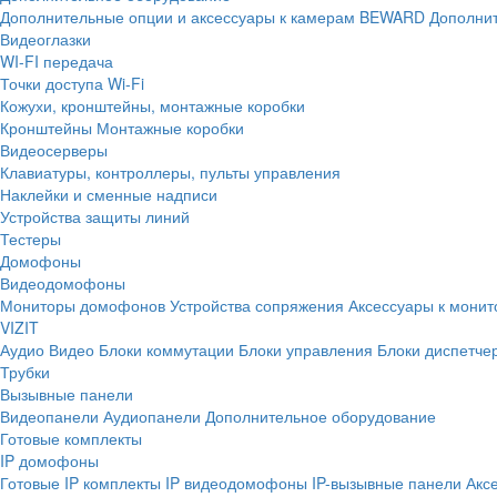
Дополнительные опции и аксессуары к камерам BEWARD
Дополнит
Видеоглазки
WI-FI передача
Точки доступа Wi-Fi
Кожухи, кронштейны, монтажные коробки
Кронштейны
Монтажные коробки
Видеосерверы
Клавиатуры, контроллеры, пульты управления
Наклейки и сменные надписи
Устройства защиты линий
Тестеры
Домофоны
Видеодомофоны
Мониторы домофонов
Устройства сопряжения
Аксессуары к мони
VIZIT
Аудио
Видео
Блоки коммутации
Блоки управления
Блоки диспетче
Трубки
Вызывные панели
Видеопанели
Аудиопанели
Дополнительное оборудование
Готовые комплекты
IP домофоны
Готовые IP комплекты
IP видеодомофоны
IP-вызывные панели
Акс