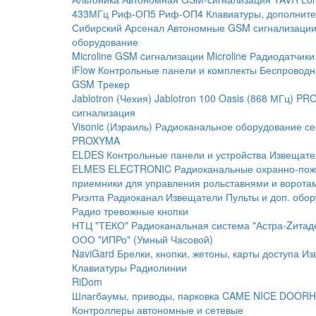
433МГц
Риф-ОП5
Риф-ОП4
Клавиатуры, дополните
Сибирский Арсенал
Автономные GSM сигнализаци
оборудование
Microline
GSM cигнализации Microline
Радиодатчики
iFlow
Контрольные панели и комплекты
Беспроводн
GSM Трекер
Jablotron (Чехия)
Jablotron 100
Oasis (868 МГц)
PRO
сигнализация
Visonic (Израиль)
Радиоканальное оборудование с
PROXYMA
ELDES
Контрольные панели и устройства
Извещате
ELMES ELECTRONIC
Радиоканальные охранно-по
приемники для управления рольставнями и ворота
Риэлта Радиоканал
Извещатели
Пульты и доп. обо
Радио тревожные кнопки
НТЦ "ТЕКО"
Радиоканальная система "Астра-Zитад
ООО "ИПРо" (Умный Часовой)
NaviGard
Брелки, кнопки, жетоны, карты доступа
Из
Клавиатуры
Радиолинии
RiDom
Шлагбаумы, приводы, парковка
CAME
NICE
DOORH
Контроллеры автономные и сетевые