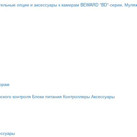
ельные опции и аксессуары к камерам BEWARD "BD"-серии.
Муляж
торам
рского контроля
Блоки питания
Контроллеры
Аксессуары
ессуары