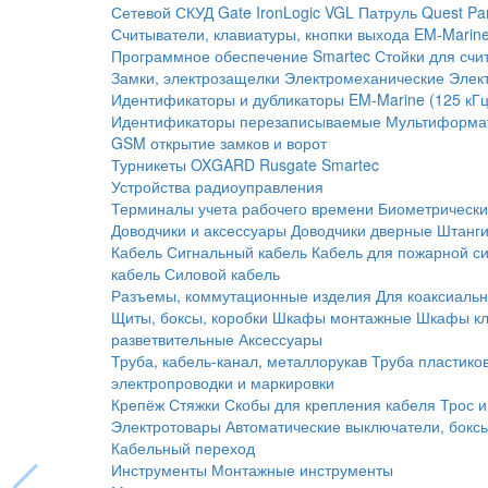
Сетевой СКУД
Gate
IronLogic
VGL Патруль
Quest
Pa
Считыватели, клавиатуры, кнопки выхода
EM-Marine
Программное обеспечение Smartec
Стойки для счи
Замки, электрозащелки
Электромеханические
Элек
Идентификаторы и дубликаторы
EM-Marine (125 кГц
Идентификаторы перезаписываемые
Мультиформа
GSM открытие замков и ворот
Турникеты
OXGARD
Rusgate
Smartec
Устройства радиоуправления
Терминалы учета рабочего времени
Биометрическ
Доводчики и аксессуары
Доводчики дверные
Штанги
Кабель
Сигнальный кабель
Кабель для пожарной с
кабель
Силовой кабель
Разъемы, коммутационные изделия
Для коаксиальн
Щиты, боксы, коробки
Шкафы монтажные
Шкафы кл
разветвительные
Аксессуары
Труба, кабель-канал, металлорукав
Труба пластико
электропроводки и маркировки
Крепёж
Стяжки
Скобы для крепления кабеля
Трос и
Электротовары
Автоматические выключатели, бокс
Кабельный переход
Инструменты
Монтажные инструменты