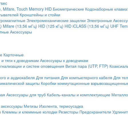
rsec
, Mifare, Touch Memory
HID
Биометрические
Кодонаборные клавиа
тывателей
Кронштейны и стойки
тромагнитные
Электромеханические защелки
Электронные
Аксесс
)
Mifare (13,56 мГц)
HID (125 кГц)
HID iCLASS (13,56 мГц)
UHF
Temi
тные
Аксессуары
ие
Карточные
 и тяги к доводчикам
Аксессуары к доводчикам
игнализации и систем оповещения
Витая пара (UTP, FTP)
Коаксиал
ого и аудиокабеля
Для питания
Для компьютерного кабеля
Для те
иматической защиты
Коробки коммутационные взрывозащищенны
вая
Аксессуары для труб
Кабель-каналы и комплектующие
Металло
 аксессуары
Метизы
Изолента, термоусадка
ы
Клеммы и клеммные колодки
Резисторы
Предохранители
Удлинит