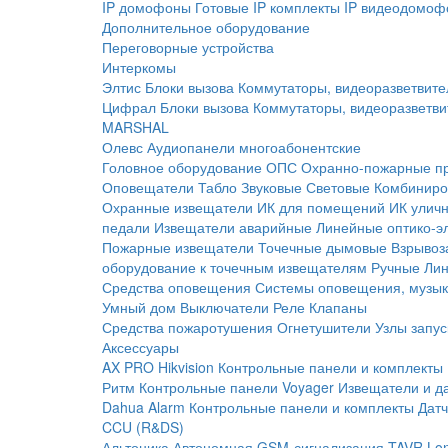
IP домофоны
Готовые IP комплекты
IP видеодомоф
Дополнительное оборудование
Переговорные устройства
Интеркомы
Элтис
Блоки вызова
Коммутаторы, видеоразветвите
Цифрал
Блоки вызова
Коммутаторы, видеоразветви
MARSHAL
Олевс
Аудиопанели многоабонентские
Головное оборудование ОПС
Охранно-пожарные п
Оповещатели
Табло
Звуковые
Световые
Комбиниро
Охранные извещатели
ИК для помещений
ИК улич
педали
Извещатели аварийные
Линейные оптико-э
Пожарные извещатели
Точечные дымовые
Взрывоз
оборудование к точечным извещателям
Ручные
Ли
Средства оповещения
Системы оповещения, музык
Умный дом
Выключатели
Реле
Клапаны
Средства пожаротушения
Огнетушители
Узлы запус
Аксессуары
AX PRO Hikvision
Контрольные панели и комплекты
Ритм
Контрольные панели
Voyager
Извещатели и д
Dahua Alarm
Контрольные панели и комплекты
Датч
CCU (R&DS)
Альтоника
Автономная GSM-сигнализация TAVR
Lo