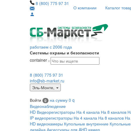
8 (800) 775 97 31
О компании
Каталог това
работаем с 2006 года
Системы охраны и безопасности
×
container
8 (800) 775 97 31
info@sb-market.ru
Эль-Монте
,
Войти
на сумму
0
q
0
Видеонаблюдение
HD Видеорегистраторы
На 4 канала
На 8 каналов
Н
IP видеорегистраторы
На 4 канала
На 8 каналов
На
HD видеокамеры
Купольные внутренние
Купольные
дизайна
Аксессуары для AHD камер