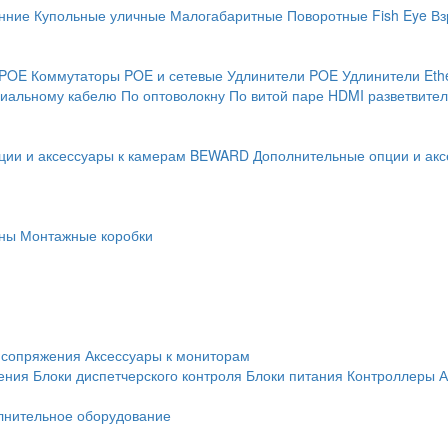
нние
Купольные уличные
Малогабаритные
Поворотные
Fish Eye
Вз
 POE
Коммутаторы POE и сетевые
Удлинители POE
Удлинители Eth
сиальному кабелю
По оптоволокну
По витой паре
HDMI разветвител
ции и аксессуары к камерам BEWARD
Дополнительные опции и акс
ны
Монтажные коробки
 сопряжения
Аксессуары к мониторам
ения
Блоки диспетчерского контроля
Блоки питания
Контроллеры
А
лнительное оборудование