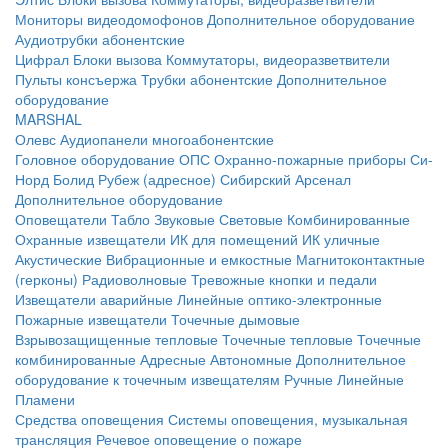
Мониторы видеодомофонов
Дополнительное оборудование
Аудиотрубки абонентские
Цифрал
Блоки вызова
Коммутаторы, видеоразветвители
Пульты консъержа
Трубки абонентские
Дополнительное
оборудование
MARSHAL
Олевс
Аудиопанели многоабонентские
Головное оборудование ОПС
Охранно-пожарные приборы
Си-
Норд
Болид
Рубеж (адресное)
Сибирский Арсенал
Дополнительное оборудование
Оповещатели
Табло
Звуковые
Световые
Комбинированные
Охранные извещатели
ИК для помещений
ИК уличные
Акустические
Вибрационные и емкостные
Магнитоконтактные
(герконы)
Радиоволновые
Тревожные кнопки и педали
Извещатели аварийные
Линейные оптико-электронные
Пожарные извещатели
Точечные дымовые
Взрывозащищенные тепловые
Точечные тепловые
Точечные
комбинированные
Адресные
Автономные
Дополнительное
оборудование к точечным извещателям
Ручные
Линейные
Пламени
Средства оповещения
Системы оповещения, музыкальная
трансляция
Речевое оповещение о пожаре