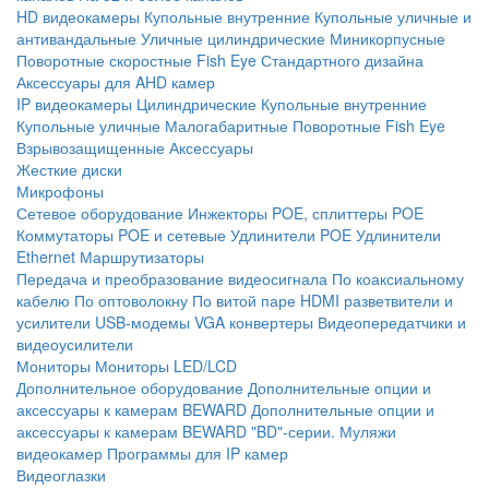
HD видеокамеры
Купольные внутренние
Купольные уличные и
антивандальные
Уличные цилиндрические
Миникорпусные
Поворотные скоростные
Fish Eye
Стандартного дизайна
Аксессуары для AHD камер
IP видеокамеры
Цилиндрические
Купольные внутренние
Купольные уличные
Малогабаритные
Поворотные
Fish Eye
Взрывозащищенные
Аксессуары
Жесткие диски
Микрофоны
Сетевое оборудование
Инжекторы POE, сплиттеры POE
Коммутаторы POE и сетевые
Удлинители POE
Удлинители
Ethernet
Маршрутизаторы
Передача и преобразование видеосигнала
По коаксиальному
кабелю
По оптоволокну
По витой паре
HDMI разветвители и
усилители
USB-модемы
VGA конвертеры
Видеопередатчики и
видеоусилители
Мониторы
Мониторы LED/LCD
Дополнительное оборудование
Дополнительные опции и
аксессуары к камерам BEWARD
Дополнительные опции и
аксессуары к камерам BEWARD "BD"-серии.
Муляжи
видеокамер
Программы для IP камер
Видеоглазки