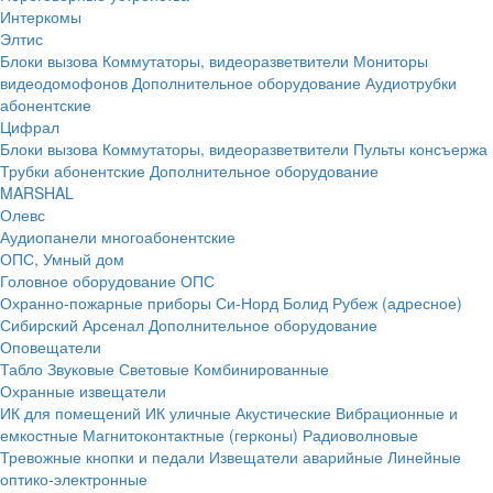
Интеркомы
Элтис
Блоки вызова
Коммутаторы, видеоразветвители
Мониторы
видеодомофонов
Дополнительное оборудование
Аудиотрубки
абонентские
Цифрал
Блоки вызова
Коммутаторы, видеоразветвители
Пульты консъержа
Трубки абонентские
Дополнительное оборудование
MARSHAL
Олевс
Аудиопанели многоабонентские
ОПС, Умный дом
Головное оборудование ОПС
Охранно-пожарные приборы
Си-Норд
Болид
Рубеж (адресное)
Сибирский Арсенал
Дополнительное оборудование
Оповещатели
Табло
Звуковые
Световые
Комбинированные
Охранные извещатели
ИК для помещений
ИК уличные
Акустические
Вибрационные и
емкостные
Магнитоконтактные (герконы)
Радиоволновые
Тревожные кнопки и педали
Извещатели аварийные
Линейные
оптико-электронные