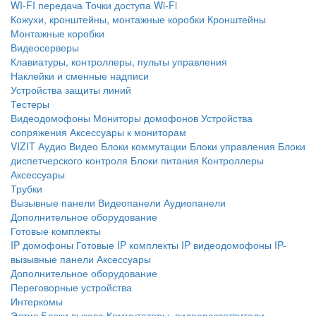
WI-FI передача
Точки доступа Wi-Fi
Кожухи, кронштейны, монтажные коробки
Кронштейны
Монтажные коробки
Видеосерверы
Клавиатуры, контроллеры, пульты управления
Наклейки и сменные надписи
Устройства защиты линий
Тестеры
Видеодомофоны
Мониторы домофонов
Устройства
сопряжения
Аксессуары к мониторам
VIZIT
Аудио
Видео
Блоки коммутации
Блоки управления
Блоки
диспетчерского контроля
Блоки питания
Контроллеры
Аксессуары
Трубки
Вызывные панели
Видеопанели
Аудиопанели
Дополнительное оборудование
Готовые комплекты
IP домофоны
Готовые IP комплекты
IP видеодомофоны
IP-
вызывные панели
Аксессуары
Дополнительное оборудование
Переговорные устройства
Интеркомы
Элтис
Блоки вызова
Коммутаторы, видеоразветвители