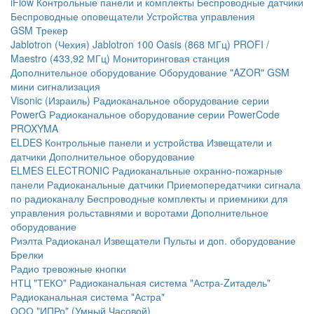
iFlow
Контрольные панели и комплекты
Беспроводные датчики
Беспроводные оповещатели
Устройства управления
GSM Трекер
Jablotron (Чехия)
Jablotron 100
Oasis (868 МГц)
PROFI /
Maestro (433,92 МГц)
Мониторинговая станция
Дополнительное оборудование
Оборудование "AZOR" GSM
мини сигнализация
Visonic (Израиль)
Радиоканальное оборудование серии
PowerG
Радиоканальное оборудование серии PowerCode
PROXYMA
ELDES
Контрольные панели и устройства
Извещатели и
датчики
Дополнительное оборудование
ELMES ELECTRONIC
Радиоканальные охранно-пожарные
панели
Радиоканальные датчики
Приемопередатчики сигнала
по радиоканалу
Беспроводные комплекты и приемники для
управления рольставнями и воротами
Дополнительное
оборудование
Риэлта Радиоканал
Извещатели
Пульты и доп. оборудование
Брелки
Радио тревожные кнопки
НТЦ "ТЕКО"
Радиоканальная система "Астра-Zитадель"
Радиоканальная система "Астра"
ООО "ИПРо" (Умный Часовой)