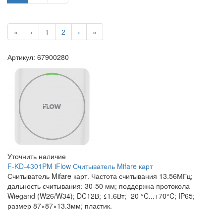
«
‹
1
2
›
»
Артикул: 67900280
Уточнить наличие
F-KD-4301PM iFlow Считыватель Mifare карт
Считыватель Mifare карт. Частота считывания 13.56МГц;
дальность считывания: 30-50 мм; поддержка протокола
Wiegand (W26/W34); DC12В; ≤1.6Вт; -20 °C...+70°C; IP65;
размер 87×87×13.3мм; пластик.