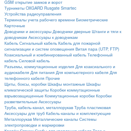
GSM открытие замков и ворот
Турникеты
OXGARD
Rusgate
Smartec
Устройства радиоуправления
Терминалы учета рабочего времени
Биометрические
Карточные
Доводчики и аксессуары
Доводчики дверные
Штанги и тяги к
доводчикам
Аксессуары к доводчикам
Кабель
Сигнальный кабель
Кабель для пожарной
сигнализации и систем оповещения
Витая пара (UTP, FTP)
Коаксиальный и комбинированный кабель
Телефонный
кабель
Силовой кабель
Разъемы, коммутационные изделия
Для коаксиального и
аудиокабеля
Для питания
Для компьютерного кабеля
Для
телефонного кабеля
Прочие
Щиты, боксы, коробки
Шкафы монтажные
Шкафы
климатической защиты
Коробки коммутационные
взрывозащищенные
Коммутационные коробки
Коробки
разветвительные
Аксессуары
Труба, кабель-канал, металлорукав
Труба пластиковая
Аксессуары для труб
Кабель-каналы и комплектующие
Металлорукав
Металлические каналы
Системы
электропроводки и маркировки
Крепёж
Стяжки
Скобы для крепления кабеля
Трос и