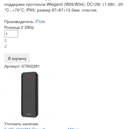
поддержка протокола Wiegand (W26/W34); DC12В; ≤1.6Вт; -20
°C...+70°C; IP65; размер 87×87×13.3мм; пластик.
Производитель:
iFlow
Розница
2 290
q
В корзину
Артикул: 67900281
Уточнить наличие