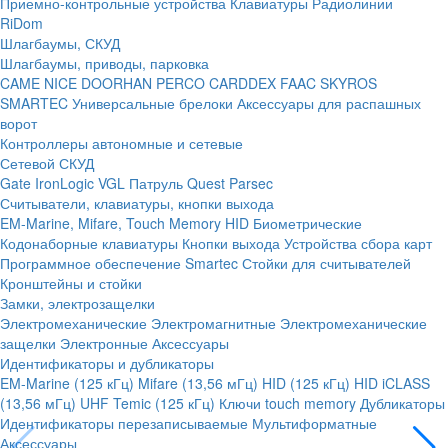
Приемно-контрольные устройства
Клавиатуры
Радиолинии
RiDom
Шлагбаумы, СКУД
Шлагбаумы, приводы, парковка
CAME
NICE
DOORHAN
PERCO
CARDDEX
FAAC
SKYROS
SMARTEC
Универсальные брелоки
Аксессуары для распашных
ворот
Контроллеры автономные и сетевые
Сетевой СКУД
Gate
IronLogic
VGL Патруль
Quest
Parsec
Считыватели, клавиатуры, кнопки выхода
EM-Marine, Mifare, Touch Memory
HID
Биометрические
Кодонаборные клавиатуры
Кнопки выхода
Устройства сбора карт
Программное обеспечение Smartec
Стойки для считывателей
Кронштейны и стойки
Замки, электрозащелки
Электромеханические
Электромагнитные
Электромеханические
защелки
Электронные
Аксессуары
Идентификаторы и дубликаторы
EM-Marine (125 кГц)
Mifare (13,56 мГц)
HID (125 кГц)
HID iCLASS
(13,56 мГц)
UHF
Temic (125 кГц)
Ключи touch memory
Дубликаторы
Идентификаторы перезаписываемые
Мультиформатные
Аксессуары