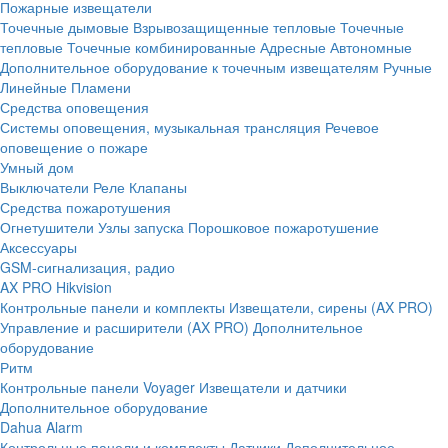
Пожарные извещатели
Точечные дымовые
Взрывозащищенные тепловые
Точечные
тепловые
Точечные комбинированные
Адресные
Автономные
Дополнительное оборудование к точечным извещателям
Ручные
Линейные
Пламени
Средства оповещения
Системы оповещения, музыкальная трансляция
Речевое
оповещение о пожаре
Умный дом
Выключатели
Реле
Клапаны
Средства пожаротушения
Огнетушители
Узлы запуска
Порошковое пожаротушение
Аксессуары
GSM-сигнализация, радио
AX PRO Hikvision
Контрольные панели и комплекты
Извещатели, сирены (AX PRO)
Управление и расширители (AX PRO)
Дополнительное
оборудование
Ритм
Контрольные панели
Voyager
Извещатели и датчики
Дополнительное оборудование
Dahua Alarm
Контрольные панели и комплекты
Датчики
Дополнительное