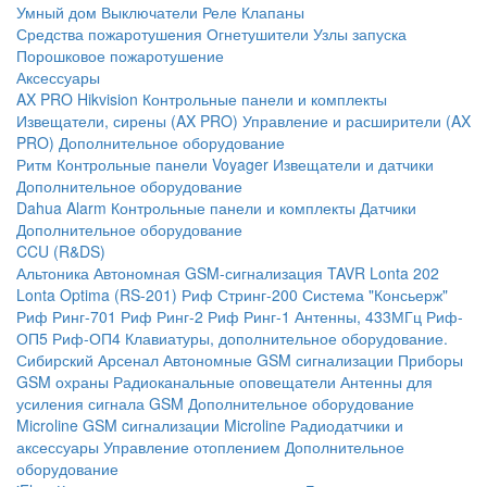
Умный дом
Выключатели
Реле
Клапаны
Средства пожаротушения
Огнетушители
Узлы запуска
Порошковое пожаротушение
Аксессуары
AX PRO Hikvision
Контрольные панели и комплекты
Извещатели, сирены (AX PRO)
Управление и расширители (AX
PRO)
Дополнительное оборудование
Ритм
Контрольные панели
Voyager
Извещатели и датчики
Дополнительное оборудование
Dahua Alarm
Контрольные панели и комплекты
Датчики
Дополнительное оборудование
CCU (R&DS)
Альтоника
Автономная GSM-сигнализация TAVR
Lonta 202
Lonta Optima (RS-201)
Риф Стринг-200
Система "Консьерж"
Риф Ринг-701
Риф Ринг-2
Риф Ринг-1
Антенны, 433МГц
Риф-
ОП5
Риф-ОП4
Клавиатуры, дополнительное оборудование.
Сибирский Арсенал
Автономные GSM сигнализации
Приборы
GSM охраны
Радиоканальные оповещатели
Антенны для
усиления сигнала GSM
Дополнительное оборудование
Microline
GSM cигнализации Microline
Радиодатчики и
аксессуары
Управление отоплением
Дополнительное
оборудование