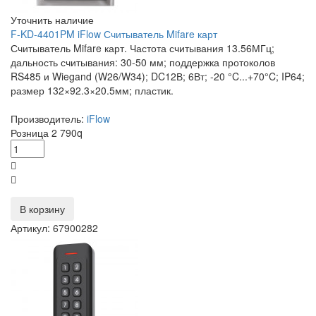
Уточнить наличие
F-KD-4401PM iFlow Считыватель Mifare карт
Считыватель Mifare карт. Частота считывания 13.56МГц;
дальность считывания: 30-50 мм; поддержка протоколов
RS485 и Wiegand (W26/W34); DC12В; 6Вт; -20 °C...+70°C; IP64;
размер 132×92.3×20.5мм; пластик.
Производитель:
iFlow
Розница
2 790
q
В корзину
Артикул: 67900282