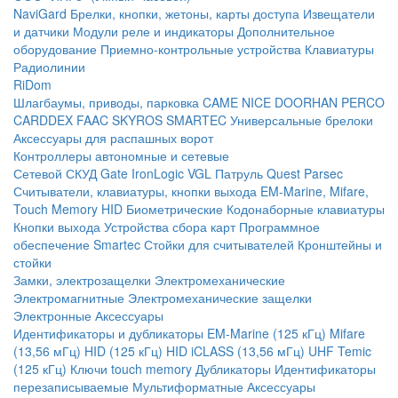
NaviGard
Брелки, кнопки, жетоны, карты доступа
Извещатели
и датчики
Модули реле и индикаторы
Дополнительное
оборудование
Приемно-контрольные устройства
Клавиатуры
Радиолинии
RiDom
Шлагбаумы, приводы, парковка
CAME
NICE
DOORHAN
PERCO
CARDDEX
FAAC
SKYROS
SMARTEC
Универсальные брелоки
Аксессуары для распашных ворот
Контроллеры автономные и сетевые
Сетевой СКУД
Gate
IronLogic
VGL Патруль
Quest
Parsec
Считыватели, клавиатуры, кнопки выхода
EM-Marine, Mifare,
Touch Memory
HID
Биометрические
Кодонаборные клавиатуры
Кнопки выхода
Устройства сбора карт
Программное
обеспечение Smartec
Стойки для считывателей
Кронштейны и
стойки
Замки, электрозащелки
Электромеханические
Электромагнитные
Электромеханические защелки
Электронные
Аксессуары
Идентификаторы и дубликаторы
EM-Marine (125 кГц)
Mifare
(13,56 мГц)
HID (125 кГц)
HID iCLASS (13,56 мГц)
UHF
Temic
(125 кГц)
Ключи touch memory
Дубликаторы
Идентификаторы
перезаписываемые
Мультиформатные
Аксессуары