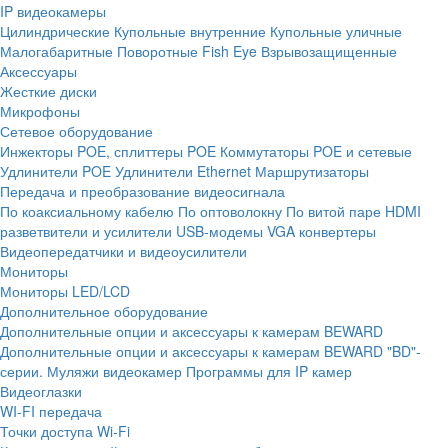
IP видеокамеры
Цилиндрические
Купольные внутренние
Купольные уличные
Малогабаритные
Поворотные
Fish Eye
Взрывозащищенные
Аксессуары
Жесткие диски
Микрофоны
Сетевое оборудование
Инжекторы POE, сплиттеры POE
Коммутаторы POE и сетевые
Удлинители POE
Удлинители Ethernet
Маршрутизаторы
Передача и преобразование видеосигнала
По коаксиальному кабелю
По оптоволокну
По витой паре
HDMI
разветвители и усилители
USB-модемы
VGA конвертеры
Видеопередатчики и видеоусилители
Мониторы
Мониторы LED/LCD
Дополнительное оборудование
Дополнительные опции и аксессуары к камерам BEWARD
Дополнительные опции и аксессуары к камерам BEWARD "BD"-
серии.
Муляжи видеокамер
Программы для IP камер
Видеоглазки
WI-FI передача
Точки доступа Wi-Fi