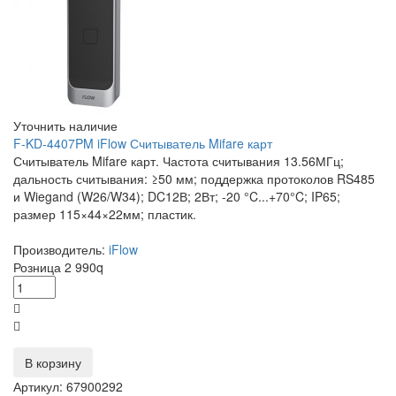
Уточнить наличие
F-KD-4407PM iFlow Считыватель Mifare карт
Считыватель Mifare карт. Частота считывания 13.56МГц;
дальность считывания: ≥50 мм; поддержка протоколов RS485
и Wiegand (W26/W34); DC12В; 2Вт; -20 °C...+70°C; IP65;
размер 115×44×22мм; пластик.
Производитель:
iFlow
Розница
2 990
q
В корзину
Артикул: 67900292