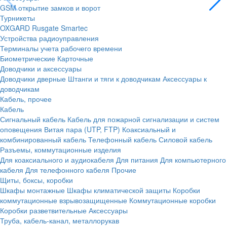
GSM открытие замков и ворот
Турникеты
OXGARD
Rusgate
Smartec
Устройства радиоуправления
Терминалы учета рабочего времени
Биометрические
Карточные
Доводчики и аксессуары
Доводчики дверные
Штанги и тяги к доводчикам
Аксессуары к
доводчикам
Кабель, прочее
Кабель
Сигнальный кабель
Кабель для пожарной сигнализации и систем
оповещения
Витая пара (UTP, FTP)
Коаксиальный и
комбинированный кабель
Телефонный кабель
Силовой кабель
Разъемы, коммутационные изделия
Для коаксиального и аудиокабеля
Для питания
Для компьютерного
кабеля
Для телефонного кабеля
Прочие
Щиты, боксы, коробки
Шкафы монтажные
Шкафы климатической защиты
Коробки
коммутационные взрывозащищенные
Коммутационные коробки
Коробки разветвительные
Аксессуары
Труба, кабель-канал, металлорукав