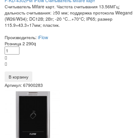
F-KD-4302PM iFlow Считыватель Mifare карт
Считыватель Mifare карт. Частота считывания 13.56МГц;
дальность считывания: ≥50 мм; поддержка протокола Wiegand
(W26/W34); DC12В; 2Вт; -20 °C...+70°C; IP65; размер
115.9×43.3×17мм; пластик.
Производитель:
iFlow
Розница
2 290
q
В корзину
Артикул: 67900283