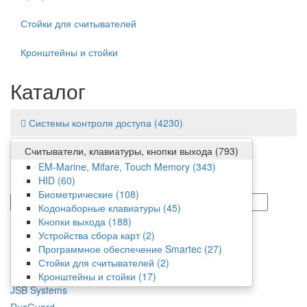
Стойки для считывателей
Кронштейны и стойки
Каталог
Системы контроля доступа
(4230)
Считыватели, клавиатуры, кнопки выхода
(793)
Фильтр
EM-Marine, Mifare, Touch Memory
(343)
HID
(60)
Цена
Биометрические
(108)
от/до
Кодонаборные клавиатуры
(45)
Производитель
Кнопки выхода
(188)
Устройства сбора карт
(2)
Falcon Eye
Программное обеспечение Smartec
(27)
Hunter
Стойки для считывателей
(2)
IronLogic
Кронштейны и стойки
(17)
JSB Systems