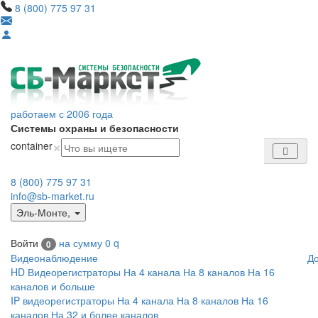
8 (800) 775 97 31
работаем с 2006 года
Системы охраны и безопасности
×
container
8 (800) 775 97 31
info@sb-market.ru
Эль-Монте
,
Войти
на сумму
0
q
0
Видеонаблюдение
Д
HD Видеорегистраторы
На 4 канала
На 8 каналов
На 16
каналов и больше
IP видеорегистраторы
На 4 канала
На 8 каналов
На 16
каналов
На 32 и более каналов