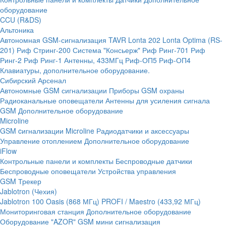
оборудование
CCU (R&DS)
Альтоника
Автономная GSM-сигнализация TAVR
Lonta 202
Lonta Optima (RS-
201)
Риф Стринг-200
Система "Консьерж"
Риф Ринг-701
Риф
Ринг-2
Риф Ринг-1
Антенны, 433МГц
Риф-ОП5
Риф-ОП4
Клавиатуры, дополнительное оборудование.
Сибирский Арсенал
Автономные GSM сигнализации
Приборы GSM охраны
Радиоканальные оповещатели
Антенны для усиления сигнала
GSM
Дополнительное оборудование
Microline
GSM cигнализации Microline
Радиодатчики и аксессуары
Управление отоплением
Дополнительное оборудование
iFlow
Контрольные панели и комплекты
Беспроводные датчики
Беспроводные оповещатели
Устройства управления
GSM Трекер
Jablotron (Чехия)
Jablotron 100
Oasis (868 МГц)
PROFI / Maestro (433,92 МГц)
Мониторинговая станция
Дополнительное оборудование
Оборудование "AZOR" GSM мини сигнализация