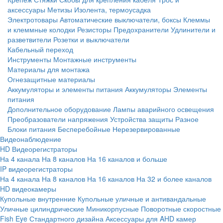
аксессуары
Метизы
Изолента, термоусадка
Электротовары
Автоматические выключатели, боксы
Клеммы
и клеммные колодки
Резисторы
Предохранители
Удлинители и
разветвители
Розетки и выключатели
Кабельный переход
Инструменты
Монтажные инструменты
Материалы для монтажа
Огнезащитные материалы
Аккумуляторы и элементы питания
Аккумуляторы
Элементы
питания
Дополнительное оборудование
Лампы аварийного освещения
Преобразователи напряжения
Устройства защиты
Разное
Блоки питания
Бесперебойные
Нерезервированные
Видеонаблюдение
HD Видеорегистраторы
На 4 канала
На 8 каналов
На 16 каналов и больше
IP видеорегистраторы
На 4 канала
На 8 каналов
На 16 каналов
На 32 и более каналов
HD видеокамеры
Купольные внутренние
Купольные уличные и антивандальные
Уличные цилиндрические
Миникорпусные
Поворотные скоростные
Fish Eye
Стандартного дизайна
Аксессуары для AHD камер