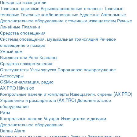
Пожарные извещатели
Точечные дымовые
Взрывозащищенные тепловые
Точечные
тепловые
Точечные комбинированные
Адресные
Автономные
Дополнительное оборудование к точечным извещателям
Ручные
Линейные
Пламени
Средства оповещения
Системы оповещения, музыкальная трансляция
Речевое
оповещение о пожаре
Умный дом
Выключатели
Реле
Клапаны
Средства пожаротушения
Огнетушители
Узлы запуска
Порошковое пожаротушение
Аксессуары
GSM-сигнализация, радио
AX PRO Hikvision
Контрольные панели и комплекты
Извещатели, сирены (AX PRO)
Управление и расширители (AX PRO)
Дополнительное
оборудование
Ритм
Контрольные панели
Voyager
Извещатели и датчики
Дополнительное оборудование
Dahua Alarm
Контрольные панели и комплекты
Датчики
Дополнительное