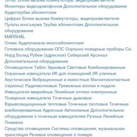
Мониторы видеодомофонов
Дополнительное оборудование
Аудиотрубки абонентские
Цифрал
Блоки вызова
Коммутаторы, видеоразветвители
Пульты консъержа
Трубки абонентские
Дополнительное
оборудование
MARSHAL
Олевс
Аудиопанели многоабонентские
Головное оборудование ОПС
Охранно-пожарные приборы
Си-
Норд
Болид
Рубеж (адресное)
Сибирский Арсенал
Дополнительное оборудование
Оповещатели
Табло
Звуковые
Световые
Комбинированные
Охранные извещатели
ИК для помещений
ИК уличные
Акустические
Вибрационные и емкостные
Магнитоконтактные
(герконы)
Радиоволновые
Тревожные кнопки и педали
Извещатели аварийные
Линейные оптико-электронные
Пожарные извещатели
Точечные дымовые
Взрывозащищенные тепловые
Точечные тепловые
Точечные
комбинированные
Адресные
Автономные
Дополнительное
оборудование к точечным извещателям
Ручные
Линейные
Пламени
Средства оповещения
Системы оповещения, музыкальная
трансляция
Речевое оповещение о пожаре