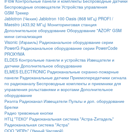
iFlow
Контрольные панели и комплекты
Беспроводные датчики
Беспроводные оповещатели
Устройства управления
GSM Трекер
Jablotron (Чехия)
Jablotron 100
Oasis (868 МГц)
PROFI /
Maestro (433,92 МГц)
Мониторинговая станция
Дополнительное оборудование
Оборудование "AZOR" GSM
мини сигнализация
Visonic (Израиль)
Радиоканальное оборудование серии
PowerG
Радиоканальное оборудование серии PowerCode
PROXYMA
ELDES
Контрольные панели и устройства
Извещатели и
датчики
Дополнительное оборудование
ELMES ELECTRONIC
Радиоканальные охранно-пожарные
панели
Радиоканальные датчики
Приемопередатчики сигнала
по радиоканалу
Беспроводные комплекты и приемники для
управления рольставнями и воротами
Дополнительное
оборудование
Риэлта Радиоканал
Извещатели
Пульты и доп. оборудование
Брелки
Радио тревожные кнопки
НТЦ "ТЕКО"
Радиоканальная система "Астра-Zитадель"
Радиоканальная система "Астра"
ООО "ИПРо" (Умный Часовой)