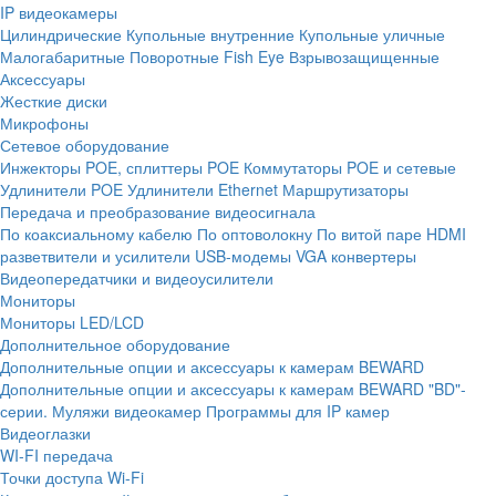
IP видеокамеры
Цилиндрические
Купольные внутренние
Купольные уличные
Малогабаритные
Поворотные
Fish Eye
Взрывозащищенные
Аксессуары
Жесткие диски
Микрофоны
Сетевое оборудование
Инжекторы POE, сплиттеры POE
Коммутаторы POE и сетевые
Удлинители POE
Удлинители Ethernet
Маршрутизаторы
Передача и преобразование видеосигнала
По коаксиальному кабелю
По оптоволокну
По витой паре
HDMI
разветвители и усилители
USB-модемы
VGA конвертеры
Видеопередатчики и видеоусилители
Мониторы
Мониторы LED/LCD
Дополнительное оборудование
Дополнительные опции и аксессуары к камерам BEWARD
Дополнительные опции и аксессуары к камерам BEWARD "BD"-
серии.
Муляжи видеокамер
Программы для IP камер
Видеоглазки
WI-FI передача
Точки доступа Wi-Fi