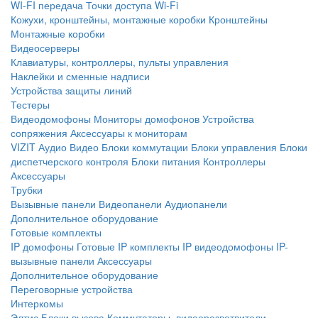
WI-FI передача
Точки доступа Wi-Fi
Кожухи, кронштейны, монтажные коробки
Кронштейны
Монтажные коробки
Видеосерверы
Клавиатуры, контроллеры, пульты управления
Наклейки и сменные надписи
Устройства защиты линий
Тестеры
Видеодомофоны
Мониторы домофонов
Устройства
сопряжения
Аксессуары к мониторам
VIZIT
Аудио
Видео
Блоки коммутации
Блоки управления
Блоки
диспетчерского контроля
Блоки питания
Контроллеры
Аксессуары
Трубки
Вызывные панели
Видеопанели
Аудиопанели
Дополнительное оборудование
Готовые комплекты
IP домофоны
Готовые IP комплекты
IP видеодомофоны
IP-
вызывные панели
Аксессуары
Дополнительное оборудование
Переговорные устройства
Интеркомы
Элтис
Блоки вызова
Коммутаторы, видеоразветвители