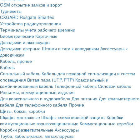
GSM открытие замков и ворот
Турникеты
OXGARD
Rusgate
Smartec
Устройства радиоуправления
Терминалы учета рабочего времени
Биометрические
Карточные
Доводчики и аксессуары
Доводчики дверные
Штанги и тяги к доводчикам
Аксессуары к
доводчикам
Кабель, прочее
Кабель
Сигнальный кабель
Кабель для пожарной сигнализации и систем
оповещения
Витая пара (UTP, FTP)
Коаксиальный и
комбинированный кабель
Телефонный кабель
Силовой кабель
Разъемы, коммутационные изделия
Для коаксиального и аудиокабеля
Для питания
Для компьютерного
кабеля
Для телефонного кабеля
Прочие
Щиты, боксы, коробки
Шкафы монтажные
Шкафы климатической защиты
Коробки
коммутационные взрывозащищенные
Коммутационные коробки
Коробки разветвительные
Аксессуары
Труба, кабель-канал, металлорукав