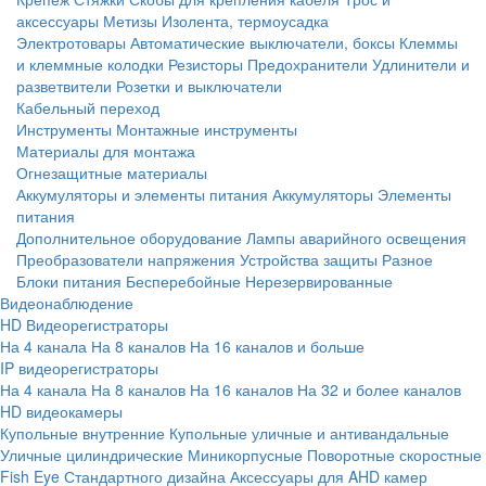
аксессуары
Метизы
Изолента, термоусадка
Электротовары
Автоматические выключатели, боксы
Клеммы
и клеммные колодки
Резисторы
Предохранители
Удлинители и
разветвители
Розетки и выключатели
Кабельный переход
Инструменты
Монтажные инструменты
Материалы для монтажа
Огнезащитные материалы
Аккумуляторы и элементы питания
Аккумуляторы
Элементы
питания
Дополнительное оборудование
Лампы аварийного освещения
Преобразователи напряжения
Устройства защиты
Разное
Блоки питания
Бесперебойные
Нерезервированные
Видеонаблюдение
HD Видеорегистраторы
На 4 канала
На 8 каналов
На 16 каналов и больше
IP видеорегистраторы
На 4 канала
На 8 каналов
На 16 каналов
На 32 и более каналов
HD видеокамеры
Купольные внутренние
Купольные уличные и антивандальные
Уличные цилиндрические
Миникорпусные
Поворотные скоростные
Fish Eye
Стандартного дизайна
Аксессуары для AHD камер