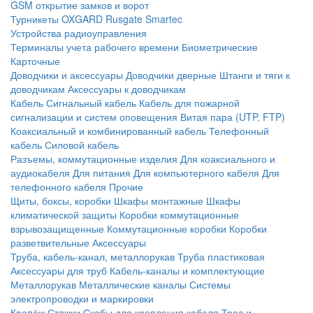
GSM открытие замков и ворот
Турникеты
OXGARD
Rusgate
Smartec
Устройства радиоуправления
Терминалы учета рабочего времени
Биометрические
Карточные
Доводчики и аксессуары
Доводчики дверные
Штанги и тяги к
доводчикам
Аксессуары к доводчикам
Кабель
Сигнальный кабель
Кабель для пожарной
сигнализации и систем оповещения
Витая пара (UTP, FTP)
Коаксиальный и комбинированный кабель
Телефонный
кабель
Силовой кабель
Разъемы, коммутационные изделия
Для коаксиального и
аудиокабеля
Для питания
Для компьютерного кабеля
Для
телефонного кабеля
Прочие
Щиты, боксы, коробки
Шкафы монтажные
Шкафы
климатической защиты
Коробки коммутационные
взрывозащищенные
Коммутационные коробки
Коробки
разветвительные
Аксессуары
Труба, кабель-канал, металлорукав
Труба пластиковая
Аксессуары для труб
Кабель-каналы и комплектующие
Металлорукав
Металлические каналы
Системы
электропроводки и маркировки
Крепёж
Стяжки
Скобы для крепления кабеля
Трос и