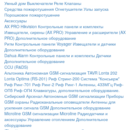
Умный дом
Выключатели
Реле
Клапаны
Средства пожаротушения
Огнетушители
Узлы запуска
Порошковое пожаротушение
Аксессуары
AX PRO Hikvision
Контрольные панели и комплекты
Извещатели, сирены (AX PRO)
Управление и расширители (AX
PRO)
Дополнительное оборудование
Ритм
Контрольные панели
Voyager
Извещатели и датчики
Дополнительное оборудование
Dahua Alarm
Контрольные панели и комплекты
Датчики
Дополнительное оборудование
CCU (R&DS)
Альтоника
Автономная GSM-сигнализация TAVR
Lonta 202
Lonta Optima (RS-201)
Риф Стринг-200
Система "Консьерж"
Риф Ринг-701
Риф Ринг-2
Риф Ринг-1
Антенны, 433МГц
Риф-
ОП5
Риф-ОП4
Клавиатуры, дополнительное оборудование.
Сибирский Арсенал
Автономные GSM сигнализации
Приборы
GSM охраны
Радиоканальные оповещатели
Антенны для
усиления сигнала GSM
Дополнительное оборудование
Microline
GSM cигнализации Microline
Радиодатчики и
аксессуары
Управление отоплением
Дополнительное
оборудование