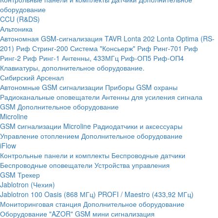
оборудование
CCU (R&DS)
Альтоника
Автономная GSM-сигнализация TAVR
Lonta 202
Lonta Optima (RS-
201)
Риф Стринг-200
Система "Консьерж"
Риф Ринг-701
Риф
Ринг-2
Риф Ринг-1
Антенны, 433МГц
Риф-ОП5
Риф-ОП4
Клавиатуры, дополнительное оборудование.
Сибирский Арсенал
Автономные GSM сигнализации
Приборы GSM охраны
Радиоканальные оповещатели
Антенны для усиления сигнала
GSM
Дополнительное оборудование
Microline
GSM cигнализации Microline
Радиодатчики и аксессуары
Управление отоплением
Дополнительное оборудование
iFlow
Контрольные панели и комплекты
Беспроводные датчики
Беспроводные оповещатели
Устройства управления
GSM Трекер
Jablotron (Чехия)
Jablotron 100
Oasis (868 МГц)
PROFI / Maestro (433,92 МГц)
Мониторинговая станция
Дополнительное оборудование
Оборудование "AZOR" GSM мини сигнализация