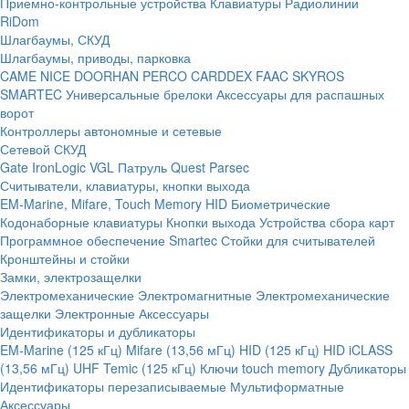
Приемно-контрольные устройства
Клавиатуры
Радиолинии
RiDom
Шлагбаумы, СКУД
Шлагбаумы, приводы, парковка
CAME
NICE
DOORHAN
PERCO
CARDDEX
FAAC
SKYROS
SMARTEC
Универсальные брелоки
Аксессуары для распашных
ворот
Контроллеры автономные и сетевые
Сетевой СКУД
Gate
IronLogic
VGL Патруль
Quest
Parsec
Считыватели, клавиатуры, кнопки выхода
EM-Marine, Mifare, Touch Memory
HID
Биометрические
Кодонаборные клавиатуры
Кнопки выхода
Устройства сбора карт
Программное обеспечение Smartec
Стойки для считывателей
Кронштейны и стойки
Замки, электрозащелки
Электромеханические
Электромагнитные
Электромеханические
защелки
Электронные
Аксессуары
Идентификаторы и дубликаторы
EM-Marine (125 кГц)
Mifare (13,56 мГц)
HID (125 кГц)
HID iCLASS
(13,56 мГц)
UHF
Temic (125 кГц)
Ключи touch memory
Дубликаторы
Идентификаторы перезаписываемые
Мультиформатные
Аксессуары