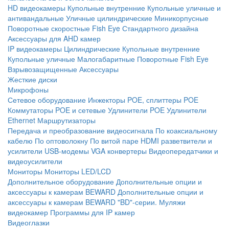
HD видеокамеры
Купольные внутренние
Купольные уличные и
антивандальные
Уличные цилиндрические
Миникорпусные
Поворотные скоростные
Fish Eye
Стандартного дизайна
Аксессуары для AHD камер
IP видеокамеры
Цилиндрические
Купольные внутренние
Купольные уличные
Малогабаритные
Поворотные
Fish Eye
Взрывозащищенные
Аксессуары
Жесткие диски
Микрофоны
Сетевое оборудование
Инжекторы POE, сплиттеры POE
Коммутаторы POE и сетевые
Удлинители POE
Удлинители
Ethernet
Маршрутизаторы
Передача и преобразование видеосигнала
По коаксиальному
кабелю
По оптоволокну
По витой паре
HDMI разветвители и
усилители
USB-модемы
VGA конвертеры
Видеопередатчики и
видеоусилители
Мониторы
Мониторы LED/LCD
Дополнительное оборудование
Дополнительные опции и
аксессуары к камерам BEWARD
Дополнительные опции и
аксессуары к камерам BEWARD "BD"-серии.
Муляжи
видеокамер
Программы для IP камер
Видеоглазки