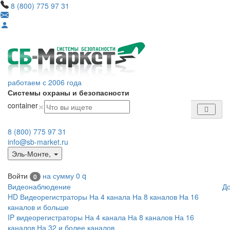
8 (800) 775 97 31
работаем с 2006 года
Системы охраны и безопасности
×
container
8 (800) 775 97 31
info@sb-market.ru
Эль-Монте
,
Войти
на сумму
0
q
0
Видеонаблюдение
Д
HD Видеорегистраторы
На 4 канала
На 8 каналов
На 16
каналов и больше
IP видеорегистраторы
На 4 канала
На 8 каналов
На 16
каналов
На 32 и более каналов