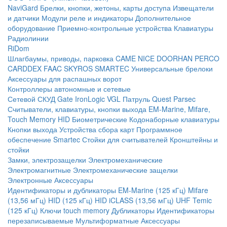
NaviGard
Брелки, кнопки, жетоны, карты доступа
Извещатели
и датчики
Модули реле и индикаторы
Дополнительное
оборудование
Приемно-контрольные устройства
Клавиатуры
Радиолинии
RiDom
Шлагбаумы, приводы, парковка
CAME
NICE
DOORHAN
PERCO
CARDDEX
FAAC
SKYROS
SMARTEC
Универсальные брелоки
Аксессуары для распашных ворот
Контроллеры автономные и сетевые
Сетевой СКУД
Gate
IronLogic
VGL Патруль
Quest
Parsec
Считыватели, клавиатуры, кнопки выхода
EM-Marine, Mifare,
Touch Memory
HID
Биометрические
Кодонаборные клавиатуры
Кнопки выхода
Устройства сбора карт
Программное
обеспечение Smartec
Стойки для считывателей
Кронштейны и
стойки
Замки, электрозащелки
Электромеханические
Электромагнитные
Электромеханические защелки
Электронные
Аксессуары
Идентификаторы и дубликаторы
EM-Marine (125 кГц)
Mifare
(13,56 мГц)
HID (125 кГц)
HID iCLASS (13,56 мГц)
UHF
Temic
(125 кГц)
Ключи touch memory
Дубликаторы
Идентификаторы
перезаписываемые
Мультиформатные
Аксессуары