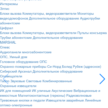
Интеркомы
Элтис
Блоки вызова
Коммутаторы, видеоразветвители
Мониторы
видеодомофонов
Дополнительное оборудование
Аудиотрубки
абонентские
Цифрал
Блоки вызова
Коммутаторы, видеоразветвители
Пульты консъержа
Трубки абонентские
Дополнительное оборудование
MARSHAL
Олевс
Аудиопанели многоабонентские
ОПС, Умный дом
Головное оборудование ОПС
Охранно-пожарные приборы
Си-Норд
Болид
Рубеж (адресное)
Сибирский Арсенал
Дополнительное оборудование
Оповещатели
Табло
Звуковые
Световые
Комбинированные
Охранные извещатели
ИК для помещений
ИК уличные
Акустические
Вибрационные и
емкостные
Магнитоконтактные (герконы)
Радиоволновые
Тревожные кнопки и педали
Извещатели аварийные
Линейные
оптико-электронные