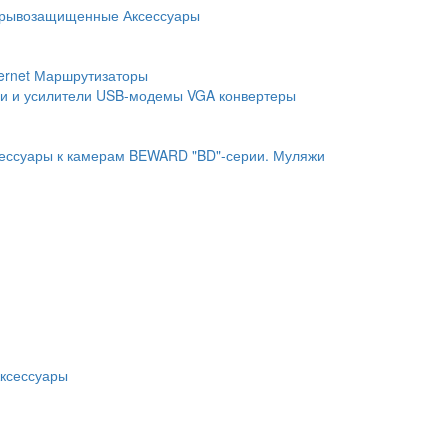
рывозащищенные
Аксессуары
ernet
Маршрутизаторы
и и усилители
USB-модемы
VGA конвертеры
ессуары к камерам BEWARD "BD"-серии.
Муляжи
ксессуары