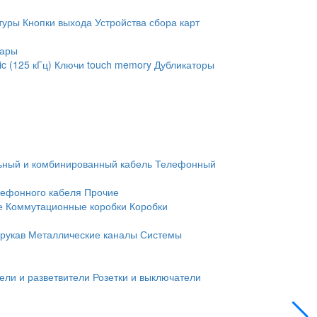
туры
Кнопки выхода
Устройства сбора карт
уары
c (125 кГц)
Ключи touch memory
Дубликаторы
ьный и комбинированный кабель
Телефонный
лефонного кабеля
Прочие
е
Коммутационные коробки
Коробки
рукав
Металлические каналы
Системы
ели и разветвители
Розетки и выключатели