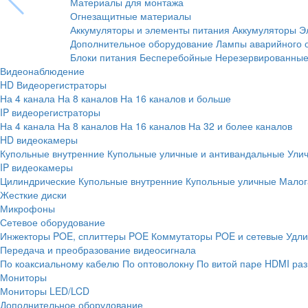
Материалы для монтажа
Огнезащитные материалы
Аккумуляторы и элементы питания
Аккумуляторы
Э
Дополнительное оборудование
Лампы аварийного 
Блоки питания
Бесперебойные
Нерезервированны
Видеонаблюдение
HD Видеорегистраторы
На 4 канала
На 8 каналов
На 16 каналов и больше
IP видеорегистраторы
На 4 канала
На 8 каналов
На 16 каналов
На 32 и более каналов
HD видеокамеры
Купольные внутренние
Купольные уличные и антивандальные
Ули
IP видеокамеры
Цилиндрические
Купольные внутренние
Купольные уличные
Малог
Жесткие диски
Микрофоны
Сетевое оборудование
Инжекторы POE, сплиттеры POE
Коммутаторы POE и сетевые
Удли
Передача и преобразование видеосигнала
По коаксиальному кабелю
По оптоволокну
По витой паре
HDMI раз
Мониторы
Мониторы LED/LCD
Дополнительное оборудование