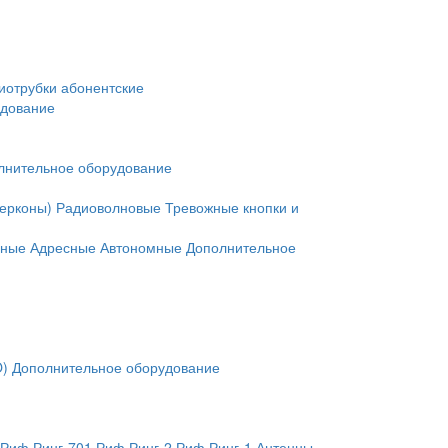
иотрубки абонентские
удование
лнительное оборудование
герконы)
Радиоволновые
Тревожные кнопки и
нные
Адресные
Автономные
Дополнительное
O)
Дополнительное оборудование
Риф Ринг-701
Риф Ринг-2
Риф Ринг-1
Антенны,