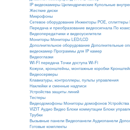
IP видеокамеры
Цилиндрические
Купольные внутре
Жесткие диски
Микрофоны
Сетевое оборудование
Инжекторы POE, сплиттеры
Передача и преобразование видеосигнала
По коак
Видеопередатчики и видеоусилители
Мониторы
Мониторы LED/LCD
Дополнительное оборудование
Дополнительные оп
видеокамер
Программы для IP камер
Видеоглазки
WI-FI передача
Точки доступа Wi-Fi
Кожухи, кронштейны, монтажные коробки
Кронштей
Видеосерверы
Клавиатуры, контроллеры, пульты управления
Наклейки и сменные надписи
Устройства защиты линий
Тестеры
Видеодомофоны
Мониторы домофонов
Устройства
VIZIT
Аудио
Видео
Блоки коммутации
Блоки управл
Трубки
Вызывные панели
Видеопанели
Аудиопанели
Допо
Готовые комплекты