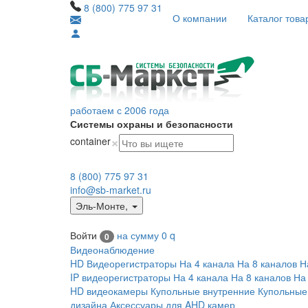
8 (800) 775 97 31
О компании
Каталог това
работаем с 2006 года
Системы охраны и безопасности
×
container
8 (800) 775 97 31
info@sb-market.ru
Эль-Монте
,
Войти
на сумму
0
q
0
Видеонаблюдение
HD Видеорегистраторы
На 4 канала
На 8 каналов
Н
IP видеорегистраторы
На 4 канала
На 8 каналов
На
HD видеокамеры
Купольные внутренние
Купольные
дизайна
Аксессуары для AHD камер