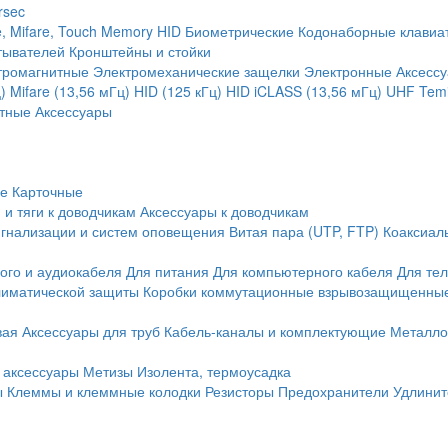
rsec
, Mifare, Touch Memory
HID
Биометрические
Кодонаборные клавиа
тывателей
Кронштейны и стойки
тромагнитные
Электромеханические защелки
Электронные
Аксесс
)
Mifare (13,56 мГц)
HID (125 кГц)
HID iCLASS (13,56 мГц)
UHF
Temi
тные
Аксессуары
ие
Карточные
 и тяги к доводчикам
Аксессуары к доводчикам
игнализации и систем оповещения
Витая пара (UTP, FTP)
Коаксиал
ого и аудиокабеля
Для питания
Для компьютерного кабеля
Для те
иматической защиты
Коробки коммутационные взрывозащищенны
вая
Аксессуары для труб
Кабель-каналы и комплектующие
Металло
 аксессуары
Метизы
Изолента, термоусадка
ы
Клеммы и клеммные колодки
Резисторы
Предохранители
Удлинит