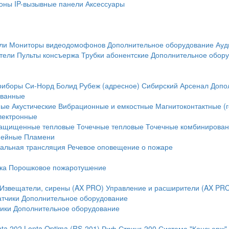
оны
IP-вызывные панели
Аксессуары
ли
Мониторы видеодомофонов
Дополнительное оборудование
Ауд
тели
Пульты консъержа
Трубки абонентские
Дополнительное обор
риборы
Си-Норд
Болид
Рубеж (адресное)
Сибирский Арсенал
Допо
ванные
ные
Акустические
Вибрационные и емкостные
Магнитоконтактные (
лектронные
ащищенные тепловые
Точечные тепловые
Точечные комбинирова
нейные
Пламени
альная трансляция
Речевое оповещение о пожаре
ка
Порошковое пожаротушение
Извещатели, сирены (AX PRO)
Управление и расширители (AX PR
атчики
Дополнительное оборудование
ики
Дополнительное оборудование
nta 202
Lonta Optima (RS-201)
Риф Стринг-200
Система "Консьерж"