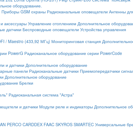
льное оборудование.
и
Приборы GSM охраны
Радиоканальные оповещатели
Антенны дл
 и аксессуары
Управление отоплением
Дополнительное оборудова
ые датчики
Беспроводные оповещатели
Устройства управления
FI / Maestro (433,92 МГц)
Мониторинговая станция
Дополнительно
ерии PowerG
Радиоканальное оборудование серии PowerCode
ли и датчики
Дополнительное оборудование
жарные панели
Радиоканальные датчики
Приемопередатчики сигна
ми
Дополнительное оборудование
рудование
Брелки
ель"
Радиоканальная система "Астра"
вещатели и датчики
Модули реле и индикаторы
Дополнительное об
AN
PERCO
CARDDEX
FAAC
SKYROS
SMARTEC
Универсальные бр