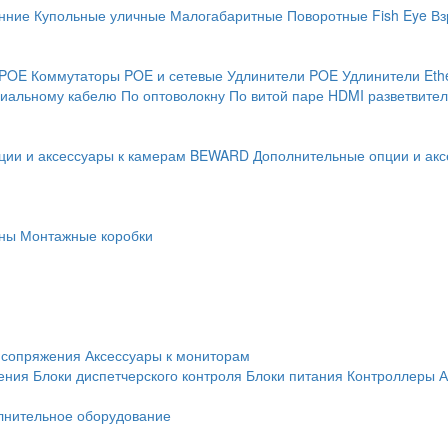
нние
Купольные уличные
Малогабаритные
Поворотные
Fish Eye
Вз
 POE
Коммутаторы POE и сетевые
Удлинители POE
Удлинители Eth
сиальному кабелю
По оптоволокну
По витой паре
HDMI разветвител
ции и аксессуары к камерам BEWARD
Дополнительные опции и акс
ны
Монтажные коробки
 сопряжения
Аксессуары к мониторам
ения
Блоки диспетчерского контроля
Блоки питания
Контроллеры
А
лнительное оборудование