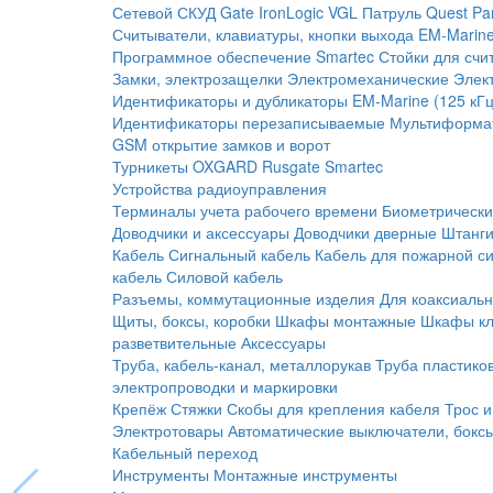
Сетевой СКУД
Gate
IronLogic
VGL Патруль
Quest
Pa
Считыватели, клавиатуры, кнопки выхода
EM-Marine
Программное обеспечение Smartec
Стойки для счи
Замки, электрозащелки
Электромеханические
Элек
Идентификаторы и дубликаторы
EM-Marine (125 кГц
Идентификаторы перезаписываемые
Мультиформа
GSM открытие замков и ворот
Турникеты
OXGARD
Rusgate
Smartec
Устройства радиоуправления
Терминалы учета рабочего времени
Биометрическ
Доводчики и аксессуары
Доводчики дверные
Штанги
Кабель
Сигнальный кабель
Кабель для пожарной с
кабель
Силовой кабель
Разъемы, коммутационные изделия
Для коаксиальн
Щиты, боксы, коробки
Шкафы монтажные
Шкафы кл
разветвительные
Аксессуары
Труба, кабель-канал, металлорукав
Труба пластико
электропроводки и маркировки
Крепёж
Стяжки
Скобы для крепления кабеля
Трос и
Электротовары
Автоматические выключатели, бокс
Кабельный переход
Инструменты
Монтажные инструменты