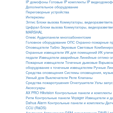
IP домофоны
Готовые IP комплекты
IP видеодомоф
Дополнительное оборудование
Переговорные устройства
Интеркомы
Элтис
Блоки вызова
Коммутаторы, видеоразветвите
Цифрал
Блоки вызова
Коммутаторы, видеоразветви
MARSHAL
Олевс
Аудиопанели многоабонентские
Головное оборудование ОПС
Охранно-пожарные п
Оповещатели
Табло
Звуковые
Световые
Комбиниро
Охранные извещатели
ИК для помещений
ИК улич
педали
Извещатели аварийные
Линейные оптико-э
Пожарные извещатели
Точечные дымовые
Взрывоз
оборудование к точечным извещателям
Ручные
Ли
Средства оповещения
Системы оповещения, музык
Умный дом
Выключатели
Реле
Клапаны
Средства пожаротушения
Огнетушители
Узлы запус
Аксессуары
AX PRO Hikvision
Контрольные панели и комплекты
Ритм
Контрольные панели
Voyager
Извещатели и д
Dahua Alarm
Контрольные панели и комплекты
Датч
CCU (R&DS)
Альтоника
Автономная GSM-сигнализация TAVR
Lo