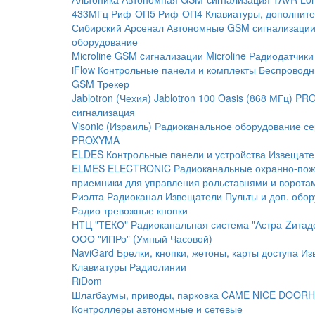
433МГц
Риф-ОП5
Риф-ОП4
Клавиатуры, дополните
Сибирский Арсенал
Автономные GSM сигнализаци
оборудование
Microline
GSM cигнализации Microline
Радиодатчики
iFlow
Контрольные панели и комплекты
Беспроводн
GSM Трекер
Jablotron (Чехия)
Jablotron 100
Oasis (868 МГц)
PRO
сигнализация
Visonic (Израиль)
Радиоканальное оборудование с
PROXYMA
ELDES
Контрольные панели и устройства
Извещате
ELMES ELECTRONIC
Радиоканальные охранно-по
приемники для управления рольставнями и ворота
Риэлта Радиоканал
Извещатели
Пульты и доп. обо
Радио тревожные кнопки
НТЦ "ТЕКО"
Радиоканальная система "Астра-Zитад
ООО "ИПРо" (Умный Часовой)
NaviGard
Брелки, кнопки, жетоны, карты доступа
Из
Клавиатуры
Радиолинии
RiDom
Шлагбаумы, приводы, парковка
CAME
NICE
DOORH
Контроллеры автономные и сетевые