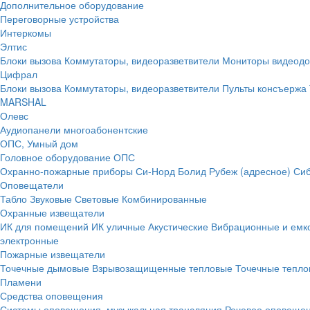
Дополнительное оборудование
Переговорные устройства
Интеркомы
Элтис
Блоки вызова
Коммутаторы, видеоразветвители
Мониторы видеод
Цифрал
Блоки вызова
Коммутаторы, видеоразветвители
Пульты консъержа
MARSHAL
Олевс
Аудиопанели многоабонентские
ОПС, Умный дом
Головное оборудование ОПС
Охранно-пожарные приборы
Си-Норд
Болид
Рубеж (адресное)
Сиб
Оповещатели
Табло
Звуковые
Световые
Комбинированные
Охранные извещатели
ИК для помещений
ИК уличные
Акустические
Вибрационные и емк
электронные
Пожарные извещатели
Точечные дымовые
Взрывозащищенные тепловые
Точечные тепло
Пламени
Средства оповещения
Системы оповещения, музыкальная трансляция
Речевое оповещен