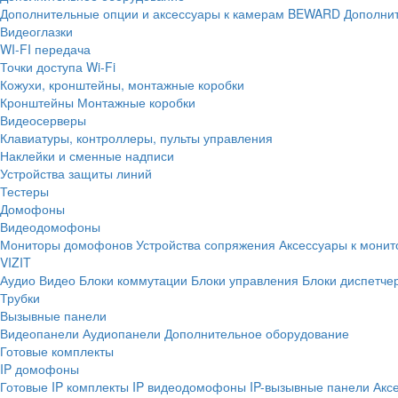
Дополнительные опции и аксессуары к камерам BEWARD
Дополнит
Видеоглазки
WI-FI передача
Точки доступа Wi-Fi
Кожухи, кронштейны, монтажные коробки
Кронштейны
Монтажные коробки
Видеосерверы
Клавиатуры, контроллеры, пульты управления
Наклейки и сменные надписи
Устройства защиты линий
Тестеры
Домофоны
Видеодомофоны
Мониторы домофонов
Устройства сопряжения
Аксессуары к мони
VIZIT
Аудио
Видео
Блоки коммутации
Блоки управления
Блоки диспетче
Трубки
Вызывные панели
Видеопанели
Аудиопанели
Дополнительное оборудование
Готовые комплекты
IP домофоны
Готовые IP комплекты
IP видеодомофоны
IP-вызывные панели
Акс