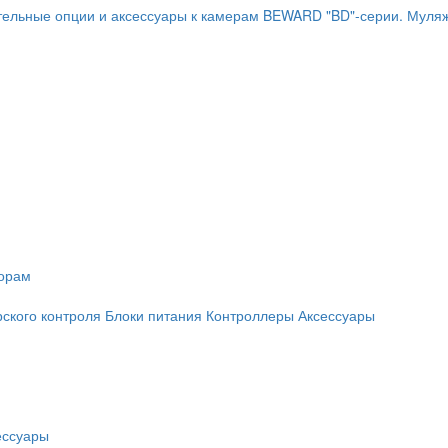
ельные опции и аксессуары к камерам BEWARD "BD"-серии.
Муляж
торам
рского контроля
Блоки питания
Контроллеры
Аксессуары
ессуары