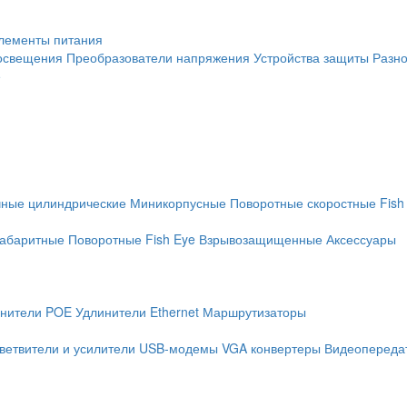
лементы питания
освещения
Преобразователи напряжения
Устройства защиты
Разн
е
чные цилиндрические
Миникорпусные
Поворотные скоростные
Fish
абаритные
Поворотные
Fish Eye
Взрывозащищенные
Аксессуары
нители POE
Удлинители Ethernet
Маршрутизаторы
ветвители и усилители
USB-модемы
VGA конвертеры
Видеопередат